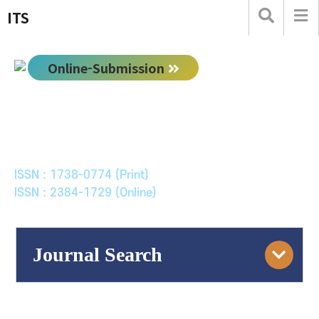
ITS
Online-Submission
한국ITS학회논문지
Journal of Korean Society of Intelligent Transport
Systems
ISSN : 1738-0774 (Print)
ISSN : 2384-1729 (Online)
Journal Search
Engine
Volume/Issue :