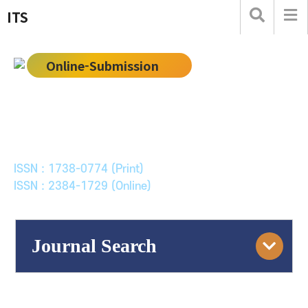
ITS
Online-Submission
한국ITS학회논문지
Journal of Korean Society of Intelligent Transport
Systems
ISSN : 1738-0774 (Print)
ISSN : 2384-1729 (Online)
Journal Search
Engine
Volume/Issue :