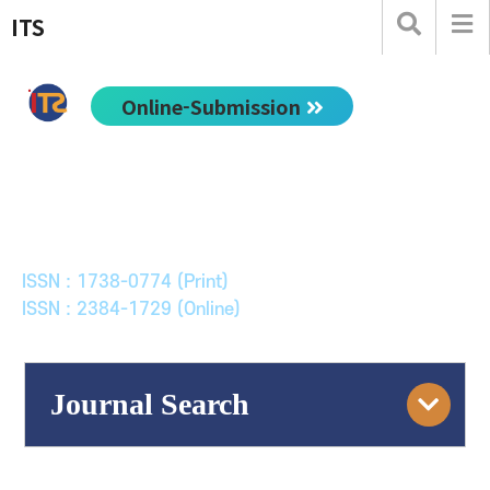
ITS
Online-Submission
한국ITS학회논문지
Journal of Korean Society of Intelligent Transport
Systems
ISSN : 1738-0774 (Print)
ISSN : 2384-1729 (Online)
Journal Search
Engine
Volume/Issue :