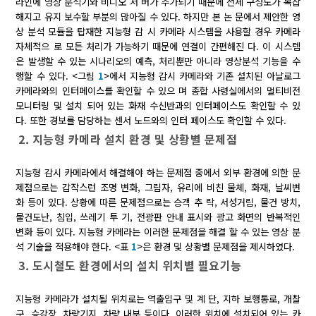
라인에 영상 분석기와 비디오 서 버가 추가되기 때문에 전체 구성도가 복잡
해지고 유지 보수할 부분의 많아질 수 있다. 하지만 본 논 문에서 제안한 영
상 분석 모듈을 탑재한 지능형 감 시 카메라 시스템을 사용할 경우 카메라
자체적으 로 모든 처리가 가능하기 때문에 연결이 간편해진 다. 이 시스템
은 발생할 수 있는 시나리오의 예측, 처리뿐만 아니라 영상분석 기능을 수
행할 수 있다. <그림
1
>에서 지능형 감시 카메라와 기존 설치된 아날로그
카메라와의 인터페이스를 확인할 수 있으 며 종합 사령실에서의 멀티비전
모니터링 및 설치 되어 있는 화재 수신반과의 인터페이스도 확인할 수 있
다. 또한 경보를 담당하는 센서 노드와의 인터 페이스도 확인할 수 있다.
2. 지능형 카메라 설치 환경 및 상황별 문제점
지능형 감시 카메라에서 해결해야 하는 문제점 중에서 외부 환경에 의한 문
제점으로는 갑작스런 조명 변화, 그림자, 유리에 비친 물체, 화재, 날씨변
화 등이 있다. 상황에 따른 문제점으로는 승객 추 락, 서성거림, 물건 방치,
물건도난, 침입, 쓰레기 투 기, 전광판 안내 표시와 광고 화면의 반복적인
변화 등이 있다. 지능형 카메라는 이러한 문제점을 해결 할 수 있는 영상 분
석 기술을 적용해야 한다. <표
1
>은 환경 및 상황별 문제점을 제시하였다.
3. 도시철도 환경에서의 설치 위치별 필요기능
지능형 카메라가 설치될 위치로는 역출입구 및 계 단, 지하 보행통로, 개찰
구, 승강장, 차량기지, 차량 내부 등이다. 이러한 위치에 설치되어 있는 카