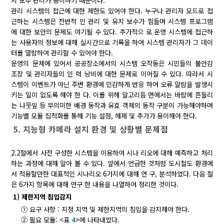
지 보수 관리가 용이하기 때문이다.
관리 시스템의 접근에 대한 제한도 있어야 한다. 누구나 관리자 모드로 접
근하는 시스템은 전반적 인 관리 및 유지 보수가 힘들며 시스템 프로그램
에 대한 보안의 문제도 야기될 수 있다. 추가적으 로 운영 시스템에 접근하
는 사용자의 정보에 대해 실시간으로 기록을 하여 시스템 관리자가 그 데이
터를 열람하여 관리할 수 있어야 한다.
운영의 문제에 있어서 공공장소에서의 시스템 오작동은 시민들의 불안감
조장 및 관리자들의 인 력 낭비에 대한 문제로 이어질 수 있다. 따라서 시
스템이 이벤트가 아닌 주변 환경에 민감하게 반응 하여 오류 알람을 발생시
키는 일이 없도록 해야 한 다. 이를 위해 알고리듬 면에서는 바람에 흔들리
는 나뭇잎 등 무의미한 배경 동작과 유효 객체의 동작 구분이 가능해야하며
기능별 모듈 집적화를 통해 기능 설정, 해제 및 추가가 용이해야 한다.
5. 지능형 카메라 설치 환경 및 상황별 문제점
2.2절에서 사전 구성한 시스템을 이용하여 시나 리오에 대해 예측하고 처리
하는 과정에 대해 알아 볼 수 있다. 앞에서 언급한 것처럼 도시철도 환경에
서 적용할만한 대표적인 시나리오 6가지에 대해 연 구, 분석하였다. 다음 절
은 6가지 항목에 대해 연구 한 내용을 나열하여 정리한 것이다.
1) 제한지역 침입감지
① 요구 사항 : 지정 지역 및 제한지역의 침입을 감지해야 한다.
② 필요 모듈: <표
4
>에 나타내었다.