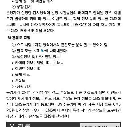
▸ 물체 정보 및 화면상 위치
④ 상황 감시
운영자가 설정한 감시영역에 일정 시간동안의 배회자로 인식될 경우, 이벤
트가 발생하며 카메 라 정보, 이벤트 정보, 객체 정보 등의 정보를 CMS에
보내며, 동시에 CMS운영자에게 통보되며, DVR운영에 따라 자동 저장 혹
은 CMS POP-UP 창을 띄운다.
6) 혼잡도 측정
① 요구 사항 : 지정 영역에서의 혼잡도를 분석 할 수 있어야 함.
② 필요 모듈: <표
9
>에 나타내었다.
③ 생성정보 및 CMS 전달 정보:
▸ 카메라 정보 : 채널, ID, Title등
▸ 이벤트 정보 : ID
▸ 물체 정보
▸ 혼잡도
④ 상황 감시
운영자가 설정한 감시영역에 경고 혼잡도보다 큰 혼잡도가 되면 이벤트가
발생하며 카메라 정보, 이벤트 정보, 혼잡도 등의 정보를 CMS에 보내며, 동
시에 CMS운영자에게 통보되며, DVR 운영에 따 라 자동 저장 혹은 CMS
POP-UP 창을 띄우거나 CMS에서 현재의 특정 지역의 혼잡도를 요구하면
해당 카메라의 혼잡도를 CMS에 전달한다.
Ⅴ. 결 론