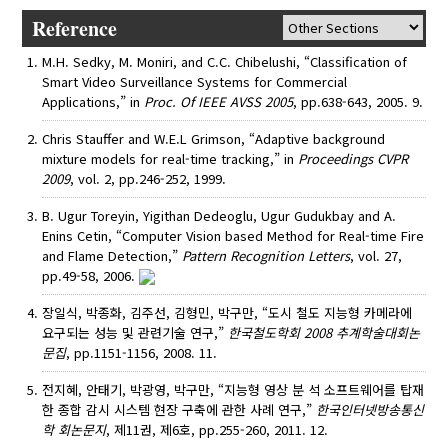
Reference
M.H. Sedky, M. Moniri, and C.C. Chibelushi, “Classification of
Smart Video Surveillance Systems for Commercial
Applications,” in
Proc. Of IEEE AVSS 2005
, pp.638-643, 2005. 9.
Chris Stauffer and W.E.L Grimson, “Adaptive background
mixture models for real-time tracking,” in
Proceedings CVPR
2009
, vol. 2, pp.246-252, 1999.
B. Ugur Toreyin, Yigithan Dedeoglu, Ugur Gudukbay and A.
Enins Cetin, “Computer Vision based Method for Real-time Fire
and Flame Detection,”
Pattern Recognition Letters
, vol. 27,
pp.49-58, 2006.
장일식, 박종화, 김주선, 김형민, 박구만, “도시 철도 지능형 카메라에
요구되는 성능 및 관련기술 연구,”
한국철도학회 2008 추계학술대회논
문집
, pp.1151-1156, 2008. 11.
전지혜, 안태기, 박광영, 박구만, “지능형 영상 분 석 소프트웨어를 탑재
한 종합 감시 시스템 현장 구축에 관한 사례 연구,”
한국인터넷방송통신
학 회논문지
, 제11권, 제6호, pp.255-260, 2011. 12.