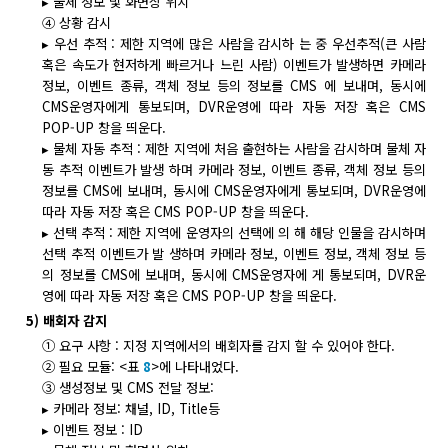
▸ 물체 정보 및 화면상 위치
④ 상황 감시
▸ 우선 추적 : 제한 지역에 많은 사람을 감시하 는 중 우선추적(큰 사람
혹은 속도가 현저하게 빠르거나 느린 사람) 이벤트가 발생하면 카메라
정보, 이벤트 종류, 객체 정보 등의 정보를 CMS 에 보내며, 동시에
CMS운영자에게 통보되며, DVR운영에 따라 자동 저장 혹은 CMS
POP-UP 창을 띄운다.
▸ 물체 자동 추적 : 제한 지역에 처음 출현하는 사람을 감시하며 물체 자
동 추적 이벤트가 발생 하며 카메라 정보, 이벤트 종류, 객체 정보 등의
정보를 CMS에 보내며, 동시에 CMS운영자에게 통보되며, DVR운영에
따라 자동 저장 혹은 CMS POP-UP 창을 띄운다.
▸ 선택 추적 : 제한 지역에 운영자의 선택에 의 해 해당 인물을 감시하며
선택 추적 이벤트가 발 생하며 카메라 정보, 이벤트 정보, 객체 정보 등
의 정보를 CMS에 보내며, 동시에 CMS운영자에 게 통보되며, DVR운
영에 따라 자동 저장 혹은 CMS POP-UP 창을 띄운다.
5) 배회자 감지
① 요구 사항 : 지정 지역에서의 배회자를 감지 할 수 있어야 한다.
② 필요 모듈: <표
8
>에 나타내었다.
③ 생성정보 및 CMS 전달 정보:
▸ 카메라 정보: 채널, ID, Title등
▸ 이벤트 정보 : ID