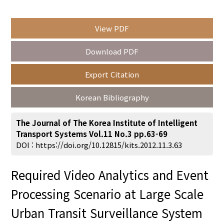
View PDF
Year(s) :
Download PDF
to
Export Citation
Search :
Korean Bibliography
The Journal of The Korea Institute of Intelligent
Transport Systems Vol.11 No.3 pp.63-69
DOI :
https://doi.org/10.12815/kits.2012.11.3.63
Search
Advanced Search
Required Video Analytics and Event
Adode Reader(link)
Processing Scenario at Large Scale
Urban Transit Surveillance System