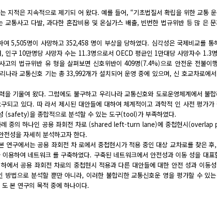
 지적은 지속적으로 제기되 어 왔다. 예를 들어, “기초법질서 확립을 위한 교통 
는 교통사고 다발, 과다한 혼잡비용 및 온실가스 배출, 빈번한 법규위반 등 많 은 
인하여 5,505명이 사망하고 352,458 명이 부상을 당하였다. 심각성은 국제비교를 통
 인구 10만명당 사망자 수는 11.3명으로서 OECD 평균인 1만대당 사망자수 1.3명,
사고의 법규위반 유 형을 살펴보면 신호위반이 409명(7.4%)으로 안전운 전불이행 
로 우리나라 교통신호 기는 총 33,992개가 설치되어 운영 중에 있으며, 신 호교차로에
 노력을 기울여 왔다. 그럼에도 불구하고 우리나라 교통신호와 도로운영체계에서 불
구되고 있다. 따 라서 제시된 대안들에 대하여 체계적이고 과학적 인 사전 평가가
 (safety)을 종합적으로 분석할 수 있는 도구(tool)가 부족하였다.
하나인 공용 좌회전 차로 (shared left-turn lane)에 중첩현시(overlap p
안전성을 자세히 분석하고자 한다.
본 연구에서는 공용 좌회전 차 로에서 중첩현시가 적용 중인 대상 교차로를 찾은 후
을 이용하여 네트워크 를 구축하였다. 구축된 네트워크에서 안전성과 이동 성을 대표
시나리오 하에서 공용 좌회전 차로의 중첩현시 적용과 다른 대안들에 대한 안전 성과 이동
인 방법으로 분석할 뿐만 아니라, 이러한 불합리한 교통신호운 영을 평가할 수 있
도 본 연구의 목적 중에 하나이다.