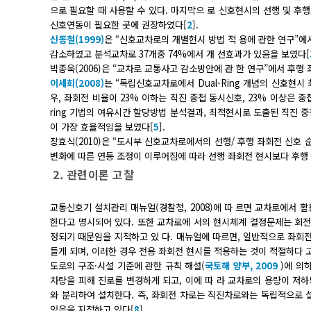
으로 필요할 때 사용할 수 있다. 마지막으 로 신호현시의 선행 및 후행의
신호연동이 필요한 곳에 권장하였다[
2
].
신동철(1999)
은 “신호교차로의 개별현시 방법 적 용에 관한 연구”에서 
감소하였고 분석교차로 37개중 74%에서 개 선효과가 있음을 보였다[
박종욱(2006)은 “교차로 교통사고 감소방안에 관 한 연구”에서 후행
이세희(2008)
는 “독립신호교차로에서 Dual-Ring 개념의 신호현시
우, 좌회전 비율이 23% 이하는 직진 중첩 동시신호, 23% 이상은 
ring 기법의 여유시간 할당방법 분석결과, 최적현시로 도출된 직진 
이 가장 효율적임을 보였다[
5
].
장효식(2010)은 “도시부 신호교차로에서의 선행/ 후행 좌회전 신호 
변화에 따른 연동 조정이 이루어짐에 따라 선행 좌회전 현시보다 후행 
2. 관련이론 고찰
교통신호기 설치관리 매뉴얼(경찰청, 2008)에 따 르면 교차로에서 
한다고 명시되어 있다. 또한 교차로에 서의 현시체계 결정문제는 회
정되기 때문임을 지적하고 있 다. 매뉴얼에 따르면, 일반적으로 좌회전
들게 되며, 이러한 경우 전용 좌회전 현시를 적용하는 것이 적절하다 
도로의 구조·시설 기준에 관한 규칙 해설(
국토해 양부, 2009
)에 의
차량을 피해 진로를 변경하게 되고, 이에 따 라 교차로의 용량이 저
와 분리하여 설치한다. 즉, 좌회전 차로는 직진차로와는 독립적으로 
있음을 지적하고 있다[
8
].