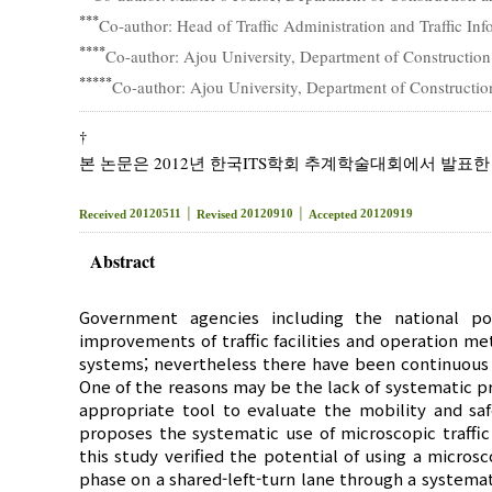
***
Co-author: Head of Traffic Administration and Traffic I
****
Co-author: Ajou University, Department of Construction
*****
Co-author: Ajou University, Department of Constructio
†
본 논문은 2012년 한국ITS학회 추계학술대회에서 발표한
20120511 │
20120910 │
20120919
Received
Revised
Accepted
Abstract
Government agencies including the national po
improvements of traffic facilities and operation me
systems; nevertheless there have been continuous cri
One of the reasons may be the lack of systematic pr
appropriate tool to evaluate the mobility and saf
proposes the systematic use of microscopic traffic
this study verified the potential of using a micros
phase on a shared-left-turn lane through a systema