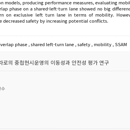
ion models, producing performance measures, evaluating mobil
erlap phase on a shared-left-turn lane showed no big differen
urn on exclusive left turn lane in terms of mobility. Howe
e decreased safety by increasing potential conflicts.
verlap phase
,
shared left-turn lane
,
safety
,
mobility
,
SSAM
차로의 중첩현시운영의 이동성과 안전성 평가 연구
교수