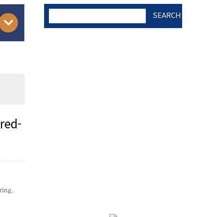
SEARCH
AUTHOR CHECK LIST
COPYRIGHT TRANSFER
AND RESEARCH ETHICS
red-
FORM
)
ADOBE ACROBAT READER
ring,