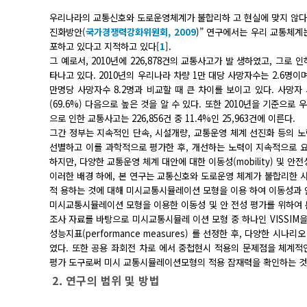
우리나라의 교통신호와 도로운영체계가 불합리하 고 현실에 맞지 않다는
진화방안(
국가경쟁력강화위원회, 2009
)” 연구에서는 우리 교통체계
포하고 있다고 지적하고 있다[
1
].
그 예로서, 2010년에 226,878건의 교통사고가 발 생하였고, 그로 
타나고 있다. 2010년의 우리나라 차량 1만 대당 사망자수는 2.6명이며,
만명당 사망자수 8.2명과 비교할 때 큰 차이를 보이고 있다. 사망자 
(69.6%) 다음으로 높은 것을 알 수 있다. 또한 2010년을 기준으
으로 인한 교통사고는 226,856건 중 11.4%인 25,963건에 이른다.
그간 정부는 지속적인 단속, 시설개량, 교통운영 체계 선진화 등의
선별하고 이를 과학적으로 평가한 후, 개선하는 노력이 지속적으로 요
하지만, 다양한 교통운영 체계 대안에 대한 이동성(mobility) 및 안전성
이러한 배경 하에, 본 연구는 교통신호와 도로운영 체계가 불합리한 사례 중의 
적 용하는 것에 대해 미시교통시뮬레이션 모형을 이용 하여 이동성과 
미시교통시뮬레이션 모형을 이용한 이동성 및 안 전성 평가를 위하여 
조사 자료를 바탕으로 미시교통시뮬레 이션 모형 중 하나인 VISSIM
성능지표(performance measures) 를 선정한 후, 다양한 
였다. 또한 공용 좌회전 차로 에서 중첩현시 적용의 문제점을 체계적
평가 도구로써 미시 교통시뮬레이션모형의 적용 잠재력을 확인하는 것 
2. 연구의 범위 및 방법