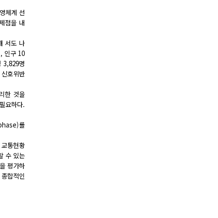
운영체계 선
문제점을 내
해 서도 나
 인구 10
3,829명
서 신호위반
합리한 것을
 필요하다.
hase)를
, 교통현황
할 수 있는
성을 평가하
는 종합적인