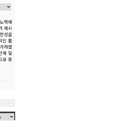
 노력에
가 제시
안전성을
적인 활
평가하였
전체 및
으로 증