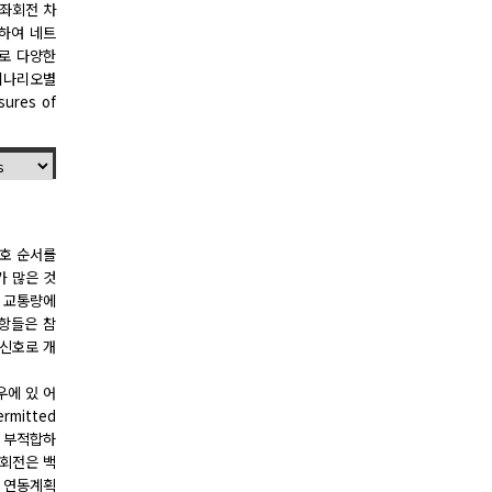
 좌회전 차
용하여 네트
로 다양한
 시나리오별
res of
 호 순서를
가 많은 것
, 교통량에
사항들은 참
 신호로 개
경우에 있 어
mitted
준이 부적합하
좌회전은 백
의 연동계획