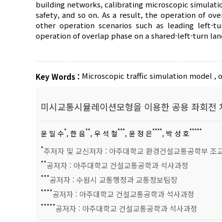
building networks, calibrating microscopic simulat
safety, and so on. As a result, the operation of ov
other operation scenarios such as leading left-t
operation of overlap phase on a shared-left-turn lan
Microscopic traffic simulation model
,
o
Key Words :
미시교통시뮬레이션모형을 이용한 공용 좌회전 
*
**
***
****
*****
윤 일 수
, 한 음
, 우 석 철
, 윤 정 은
, 박 성 호
*
주저자 및 교신저자 : 아주대학교 환경건설교통공학부 조
**
공저자 : 아주대학교 건설교통공학과 석사과정
***
공저자 : 수원시 교통행정과 교통정보팀장
****
공저자 : 아주대학교 건설교통공학과 석사과정
*****
공저자 : 아주대학교 건설교통공학과 석사과정