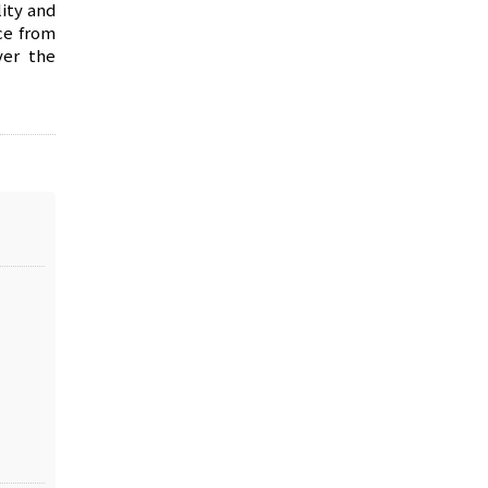
ity and
ce from
ver the