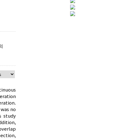
의
tinuous
eration
eration.
 was no
s study
dition,
overlap
ection,