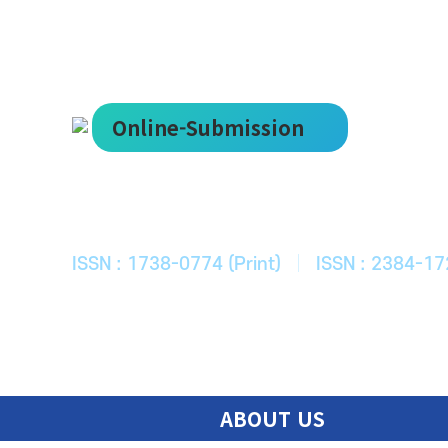
Online-Submission
한국ITS학회
Journal of Korean Society of Intelligent T
ISSN : 1738-0774 (Print)
|
ISSN : 2384-17
ABOUT US