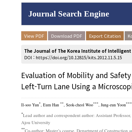
Journal Search Engine
Volume/Issue :
View PDF
Download PDF
Export Citation
K
to
Year(s) :
The Journal of The Korea Institute of Intelligen
Search :
DOI :
https://doi.org/10.12815/kits.2012.11.5.15
Evaluation of Mobility and Safet
Left-Turn Lane Using a Microscopi
Search
Advanced Se
*
**
***
***
Il-soo Yun
, Eum Han
, Seok-cheol Woo
, Jung-eun Yoon
*
Lead author and correspondent author: Assistant Professor
Ajou University
**
Co-author: Master’s course, Department of Construction a