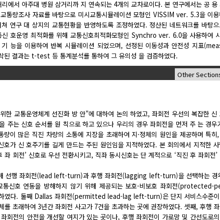
거리에서 아주대 병원 삼거리까 지 연속되는 4개의 교차로이다. 본 연구에서는 공 용
통량조사 자료를 바탕으로 미시교통시뮬레이션 모형인 VISSIM ver. 5.3을 이
거쳐 연구 대 상지의 교통현황을 반영하도록 조정하였다. 정산된 네트워크를 바탕으
 호운영 최적화를 위해 교통신호최적화모형인 Synchro ver. 6.0을 사용하여
un 기 능을 이용하여 반복 시뮬레이션 되었으며, 선정된 이동성과 안전성 지표(measu
집 락된 결과는 t-test 등 통계분석를 통하여 그 유의성 을 검증하였다.
 위한 교통운영체계 선진화 방 안”에 대하여 논의 하였고, 좌회전 우선의 복잡한 신
 주는 신호 순서를 원 칙으로 하고 있으나 우리의 경우 좌회전을 먼저 주 는 경우
교통량이 많은 직진 차량의 소통에 지장을 초래하여 지·정체의 원인을 제공하며 특히
신호가 신 호주기를 길게 만드는 주된 원인임을 지적하였다. 본 회의에서 지적한 
후 좌 회전’ 신호로 우선 전환시키고, 직좌 동시신호는 단 계적으로 ‘직진 후 좌회전’
좌회전(lead left-turn)과 후행 좌회전(lagging left-turn)을 선택하는 
통신호 연동을 방해하지 않기 위해 제공되는 보호-비보호 좌회전(protected-per
 추천하였다. 둘째 Dallas 좌회전(permitted lead-lag left-turn)은 단지 서비스수
체를 초래하여 3년간 좌회전 사고가 7건을 초과하는 곳에 권장하였다. 셋째, 후행 
 선행 좌회전의 안전을 개선할 여지가 있는 곳이나, 후행 좌회전이 가로망 및 간선도로