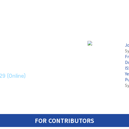
논문지
J
Sy
F
ransport Systems
Do
I
Y
29 (Online)
P
S
FOR CONTRIBUTORS