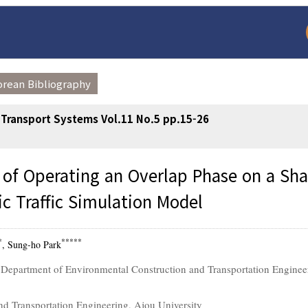
orean Bibliography
t Transport Systems Vol.11 No.5 pp.15-26
y of Operating an Overlap Phase on a Sha
c Traffic Simulation Model
arch
Adode Reader(link
*
*****
, Sung-ho Park
, Department of Environmental Construction and Transportation Enginee
nd Transportation Engineering, Ajou University