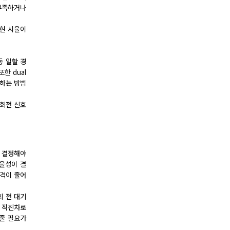
 부족하거나
 현 시율이
동 일할 경
한 dual
당하는 방법
좌회전 신호
를 결정해야
효율성이 결
간격이 줄어
회 전 대기
를 직진차로
 줄 필요가