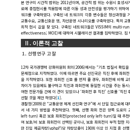
본 연구의 시간적 범위는 2011년이며, 공간적 범 위는 수원시 효성사
로에 중첩현시를 적용함에 따른 이동 성과 안전성을 평가하기 위하여 교
워크를 구축하였다. 구축된 네 트워크의 각종 변수들은 정산과정을 
교통수요, 교통신호운 영, 차선운영 시나리오를 구축하였다. 특히 교통신
최적 현시 값을 찾 았다. 구축된 네트워크들은 VISSIM의 multi-r
effectiveness; MOE)에 대하여 시물레이션 결과를 집락하였다. 
Ⅱ. 이론적 고찰
1. 선행연구 고찰
12차 국가경쟁력 강화위원회 회의(2006)에서는 “기초 법질서 확립을
문제점으로 지적하였다. 이에 따르면 주요 선진국은 직진 후에 좌회전을
을 지적하였다. 또한 좌회전 신호 를 먼저 줄 경우, 좌회전에 비해 
차이가 있음에도 불구하고 직진과 좌회전에 동일한 시간을 주는 동시
여한 전문가들 간에 이 견이 있었으나 ‘좌회전 후 직진’ 신호를 ‘직진 
선할 것을 제안 하였다[
1
].
경찰청(2009)은 “교통운영 체계 선진화 연구”에 서 단일 접근로에 대해 선행 
서 네 가지 방법을 추천하였다. 첫째, 선행 좌회 전은 양쪽 도로의 교
left-turn) 혹은 보호 좌회전(protected only left-turn)일 때
여 보호/비 보호 좌회전이 선택된 곳이나, 보호 좌회전이 부적 합한 지
만 진입 제곱차량(vphpl²)당 차량상충이 190회 이상 인 지점 중