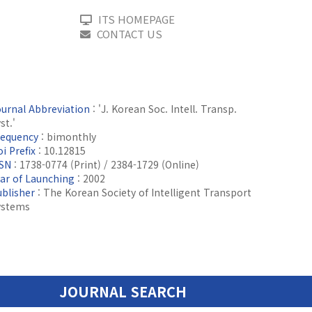
ITS HOMEPAGE
CONTACT US
ournal Abbreviation
: 'J. Korean Soc. Intell. Transp.
st.'
requency
: bimonthly
i Prefix
: 10.12815
SSN
: 1738-0774 (Print) / 2384-1729 (Online)
ear of Launching
: 2002
ublisher
: The Korean Society of Intelligent Transport
ystems
JOURNAL SEARCH