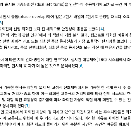
 순서는 이중좌회전 (dual left turns)을 안전하게 수용하기에 교차로 공간 이
현시 중첩(phase overlap)하여 얻은 5현시 배열이 4현시로 운영할 때보다 소요
3
].
 좌회전이 선행 좌회전 보다 전 체적으로 안전성이 좋음을 보였다[
4
].
 최적화 기법에 관한 연구”에서 최 적현시 기법 분석 결과, 접근로별 좌회전 비율이 
중첩 선행 좌회전 신호 또는 좌회전 중첩 동시신호가 가장 효율적인 현시임을 보였다. 또
중첩 동시신호, 중첩 선행좌회전, 좌회전 중첩 동시신호 모두 직진 에 여유시간을 할
순서에 따른 지체 완화 방안에 대한 연구”에서 실시간 대응제어(TRC) 시스템에서 
좌회전 현시의 효 과가 더 높은 것으로 분석하였다[
6
].
활용 가능한 현시는 제한이 없지 만 고정식 신호제어에서는 가능한 한 적게 현시 수 
전교통류 처리가 중요 하며 이는 좌회전 교통류의 처리방법에 따라 전체 시스템의 
 및 대항 직진 교통량이 증가함에 따라 좌회전 차량이 적절 하게 회전할 수 있는 
고 명시되어 있다[
7
].
하면 교차로에서 좌회전 차량이 정 지하고 있으면 직진하고자 하는 후속차량들은 좌
하되어 교통사고 위험이 매 우 커진다고 명시되어 있다. 이러한 이유로 좌회전 차로
설치해야 하며 좌 회전 차로에 들어가기 위한 충분한 시간적, 공간적 여유를 확보해