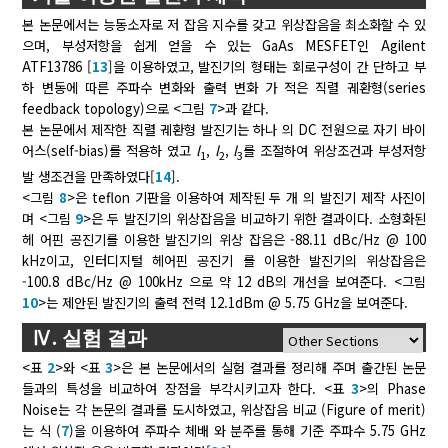
본 논문에서는 능동소자로 저 잡음 지수를 갖고 위상잡음을 최소화할 수 있
으며, 부성저항을 쉽게 얻을 수 있는 GaAs MESFET인 Agilent
ATF13786 [
13
]을 이용하였고, 발진기의 형태는 회로구성이 간 단하고 부
하 변동에 따른 주파수 변화와 출력 변화 가 적은 직렬 궤환형(series
feedback topology)으로 <그림
7
>과 같다.
본 논문에서 제작한 직렬 궤환형 발진기는 하나 의 DC 전원으로 자기 바이
어스(self-bias)를 적용하 였고
l
,
l
,
l
를 조절하여 위상조건과 부성저항
1
2
3
발 생조건을 만족하였다[
14
].
<그림
8
>은 teflon 기판을 이용하여 제작된 두 개 의 발진기 제작 사진이
며 <그림
9
>은 두 발진기의 위상잡음을 비교하기 위한 결과이다. 소형화된
헤 어핀 공진기를 이용한 발진기의 위상 잡음은 -88.11 dBc/Hz @ 100
kHz이고, 인터디지털 헤어핀 공진기 를 이용한 발진기의 위상잡음은
-100.8 dBc/Hz @ 100kHz 으로 약 12 dB의 개선을 보여준다. <그림
10
>는 제안된 발진기의 출력 전력 12.1dBm @ 5.75 GHz을 보여준다.
Ⅳ. 실험 결과
<표
2
>와 <표
3
>은 본 논문에서의 실험 결과를 정리해 주며 출간된 논문
들과의 특성을 비교하여 장점을 부각시키고자 한다. <표
3
>의 Phase
Noise는 각 논문의 결과를 도시하였고, 위상잡음 비교 (Figure of merit)
는 식 (
7
)을 이용하여 주파수 체배 와 분주를 통해 기준 주파수 5.75 GHz