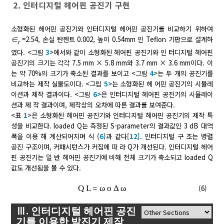
2. 인터디지털 헤어핀 공진기 구현
소형화된 헤어핀 공진기와 인터디지털 헤어핀 공진기를 비교하기 위하여
∈
=2.54, 손실 탄젠트 0.002, 높이 0.54mm 인 Teflon 기판으로 설계하
r
였다. <그림
3
>에서와 같이 소형화된 헤어핀 공진기와 인 터디지털 헤어핀
공진기의 크기는 각각 7.5 mm × 5.8 mm와 3.7 mm × 3.6 mm이다. 이
는 약 70%의 크기가 축소된 결과를 보이고 <그림
4
>는 두 개의 공진기를
비교하는 제작 실물도이다. <그림
5
>는 소형화된 헤 어핀 공진기의 시뮬레
이션과 제작 결과이다. <그림
6
>은 인터디지털 헤어핀 공진기의 시뮬레이
션과 제 작 결과이며, 제작상의 오차에 따른 결과를 보여준다.
<표
1
>은 소형화된 헤어핀 공진기와 인터디지털 헤어핀 공진기의 제작 특
성을 비교한다. loaded Q는 측정된 S-parameter의 결과값인 3 dB 대역
폭을 이용 해 계산되어지며 식 (
6
)과 같다[
12
]. 인터디지털 구 조는 병렬
공진 구조이며, 커패시턴스가 커짐에 따 라 Q가 개선된다. 인터디지털 헤어
핀 공진기는 일 반 헤어핀 공진기에 비해 전체 크기가 축소되고 loaded Q
값도 개선됨을 볼 수 있다.
Q
L
=
ω
o
Δ
ω
(6)
Ⅲ. 인터디지털 헤어핀 공진
기를 이용한 발진기 제작