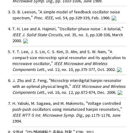
Microwave Symp. Dig.
, pp. 1033-1036, June 1989.
D. B. Leeson, “A simple model of feedback oscillator noise
spectrum,”
Proc. IEEE
, vol. 54, pp.329-339, Feb. 1966.
T. H. Lee and A. Hajimiri, “Oscillator-phase noise : A tutorial,”
IEEE J. Solid-State Circuits
, vol. 35, no. 3, pp.326-336, March
2000.
Y. T. Lee, J. S. Lin, C. S. Kim, D. Ahn, and S. W. Nam, “A
compact-size microstrip spiral resonator and its application to
microwave oscillator,”
IEEE Microwave and Wireless
Components Lett
., vol. 12, no. 10, pp.375-377, Oct. 2002.
J. Zhu and Z. Feng, “Microstrip interdigital hairpin resonator
with an optimal physical length,”
IEEE Microwave and Wireless
Components Lett
., vol. 16, no. 12, pp.672-674, Dec. 2006.
H. Yabuki, M. Sagawa, and M. Makimoto, “Voltage controlled
push-push oscillators using miniaturized hairpin resonators,”
IEEE MTT-S Int. Microwave Symp. Dig
., pp.1175-1178, June
1994.
오현서, “ITS/텔레매틱스 주파수 현황,” ETRI, 2011.