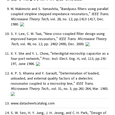
M. Makimoto and S. Yamashita, “Bandpass filters using parallel
coupled stripline stepped impedance resonators,”
IEEE Trans.
Microwave Theory Tech
, vol. 28, no. 12, pp.1413-1417, Dec.
1980.
S. Y. Lee, C. M. Taai, “New cross-coupled filter design using
improved hairpin resonators,”
IEEE Trans. Microwave Theory
Tech
, vol. 48, no. 12, pp. 2482-2490, Dec. 2000.
X. Y. She and Y. L. Chow, “Interdigital microstrip capacitor as a
four-port network,” Proc. Inst. Elect. Eng. H, vol. 113, pp.191-
197, June 1986.
A. P. S. Khanna and Y. Garault, “Determination of loaded,
unloaded, and external quality factors of a dielectric
reosonator coupled to a microstrip line,”
IEEE Trans.
Microwave Theory Tech
., vol. 31, no. 3, pp.261-264, Mar. 1983.
www.datasheetcatalog.com
S. W. Seo, H. Y. Jung, J. H. Jeong, and C. H. Park, “Design of