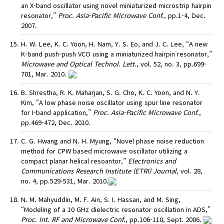
an X-band oscillator using novel miniaturized microstrip hairpin
resonator,”
Proc. Asia-Pacific Microwave Conf
., pp.1-4, Dec.
2007.
H. W. Lee, K. C. Yoon, H. Nam, Y. S. Eo, and J. C. Lee, “A new
K-band push-push VCO using a miniaturized hairpin resonator,”
Microwave and Optical Technol. Lett
., vol. 52, no. 3, pp.699-
701, Mar. 2010.
B. Shrestha, R. K. Maharjan, S. G. Cho, K. C. Yoon, and N. Y.
Kim, “A low phase noise oscillator using spur line resonator
for I-band application,”
Proc. Asia-Pacific Microwave Conf
.,
pp.469-472, Dec. 2010.
C. G. Hwang and N. H. Myung, “Novel phase noise reduction
method for CPW based microwave oscillator utilizing a
compact planar helical resoantor,”
Electronics and
Communications Research Institute (ETRI) Journal
, vol. 28,
no. 4, pp.529-531, Mar. 2010.
N. M. Mahyuddin, M. F. Ain, S. I. Hassan, and M. Sing,
“Modeling of a 10 GHz dielectric resonator oscillation in ADS,”
Proc. Int. RF and Microwave Conf
., pp.106-110, Sept. 2006.