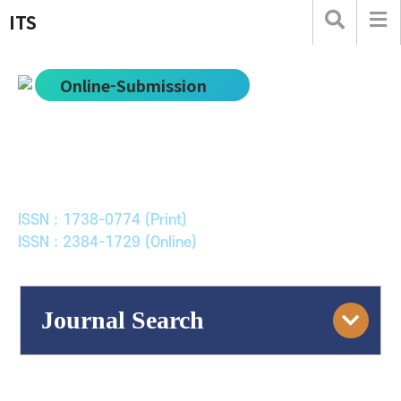
ITS
Online-Submission
한국ITS학회논문지
Journal of Korean Society of Intelligent Transport
Systems
ISSN : 1738-0774 (Print)
ISSN : 2384-1729 (Online)
Journal Search
Engine
Volume/Issue :