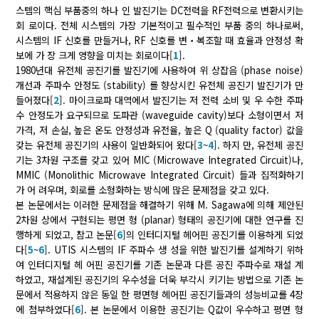
스템의 핵심 부품중의 하나 인 발진기는 DC전력을 RF전력으로 변환시키는
회 로이다. 전체 시스템의 가장 기본적이고 필수적인 부품 중의 하나로써,
시스템의 IF 신호를 만들거나, RF 신호를 변‧복조할 때 효율과 안정성 확
보에 가 장 크게 영향을 미치는 회로이다[
1
].
1980년대 유전체 공진기를 발진기에 사용하여 위 상잡음 (phase noise)
개선과 주파수 안정도 (stability) 를 향상시킨 유전체 공진기 발진기가 만
들어졌다[
2
]. 마이크로파 대역에서 발진기는 저 전력 소비 및 우 수한 주파
수 안정도가 요구되므로 도파관 (waveguide cavity)보다 소형이면서 저
가격, 저 손실, 높은 온도 안정성과 유전율, 높은 Q (quality factor) 값을
갖는 유전체 공진기의 사용이 일반화되어 왔다[
3
~
4
]. 하지 만, 유전체 공진
기는 3차원 구조를 갖고 있어 MIC (Microwave Integrated Circuit)나,
MMIC (Monolithic Microwave Integrated Circuit) 들과 집적화하기
가 어 려우며, 회로를 소형화하는 방식에 많은 문제점을 갖고 있다.
본 논문에서는 이러한 문제점을 해결하기 위해 M. Sagawa에 의해 제안된
2차원 상에서 구현되는 평면 형 (planar) 형태의 공진기에 대한 연구를 진
행하게 되었고, 참고 논문[
6
]의 인터디지털 헤어핀 공진기를 이용하게 되었
다[
5
~
6
]. UTIS 시스템의 IF 주파수 생 성을 위한 발진기를 설계하기 위하
여 인터디지털 헤 어핀 공진기를 기존 논문과 다른 공진 주파수로 재설 계
하였고, 재설계된 공진기의 우수성을 더욱 부각시 키기는 방법으로 기존 논
문에서 적용하지 않은 동일 한 평면형 헤어핀 공진기들과의 성능비교를 4장
에 첨부하였다[
6
]. 본 논문에서 이용한 공진기는 Q값이 우수하고 평면 형