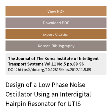
View PDF
Year(s) :
Download PDF
to
Export Citation
Search :
Korean Bibliography
The Journal of The Korea Institute of Intelligent
Transport Systems Vol.11 No.5 pp.89-96
DOI :
https://doi.org/10.12815/kits.2012.11.5.89
Search
Advanced Search
Design of a Low Phase Noise
Adode Reader(link)
Oscillator Using an Interdigital
Hairpin Resonator for UTIS