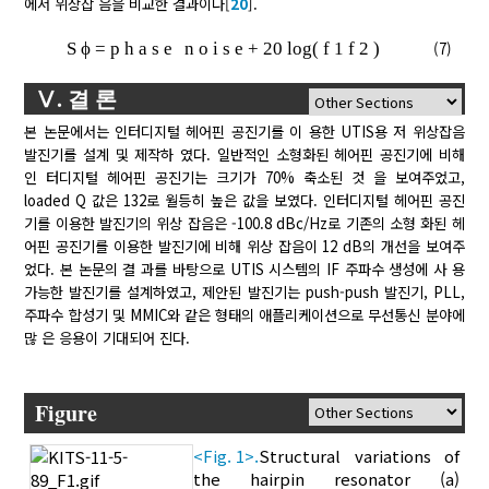
에서 위상잡 음을 비교한 결과이다[
20
].
S
ϕ
=
p
h
a
s
e
n
o
i
s
e
+
20
log(
f
1
f
2
)
(7)
Ⅴ. 결 론
본 논문에서는 인터디지털 헤어핀 공진기를 이 용한 UTIS용 저 위상잡음
발진기를 설계 및 제작하 였다. 일반적인 소형화된 헤어핀 공진기에 비해
인 터디지털 헤어핀 공진기는 크기가 70% 축소된 것 을 보여주었고,
loaded Q 값은 132로 월등히 높은 값을 보였다. 인터디지털 헤어핀 공진
기를 이용한 발진기의 위상 잡음은 -100.8 dBc/Hz로 기존의 소형 화된 헤
어핀 공진기를 이용한 발진기에 비해 위상 잡음이 12 dB의 개선을 보여주
었다. 본 논문의 결 과를 바탕으로 UTIS 시스템의 IF 주파수 생성에 사 용
가능한 발진기를 설계하였고, 제안된 발진기는 push-push 발진기, PLL,
주파수 합성기 및 MMIC와 같은 형태의 애플리케이션으로 무선통신 분야에
많 은 응용이 기대되어 진다.
Figure
<Fig. 1>.
Structural variations of
the hairpin resonator (a)