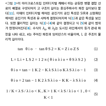
<그림
2
>의 마이크로스트립 인터디지털 캐패시 터는 균등한 병렬 결합 선
로의 배열로 구성되어지 고 구조의 길이는 중심주파수의 파장 길이보다 짧
다[
11
]. 이때의 인터디지털 헤어핀 공진기의 공진 특성은 SIR과 소형화된
헤어핀 공진기의 특성과 유 사하게 결정되어지며 식(
1
)과 같은 특성을 보인
다. 또한 물리적인 길이는 식(
2
)~(
4
)와 같이 결정되고 식 (
5
)와 같이 범위
가 한정되어진다[
6
]. 수식의
λ
와
λ
는 도시된 라인에서의 등가 관내 파
io
S
장을 나타 내고,
K
는 주어진 파장과 임피던스의 비율이며, L 은 주조의 물
리적 길이이다.
tan
θ
i
o
·
tan
θ
S
2
=
K
=
Z
i
o
Z
S
(1)
L
=
L
i
+
L
S
2
=
1
2
π
(
θ
i
o
λ
i
o
+
θ
S
λ
S
2
)
(2)
θ
i
o
=
tan
−
1
K
2
−
K
λ
S
λ
i
o
K
λ
S
λ
i
o
−
1
(3)
θ
i
o
=
2
tan
−
1
K
2
λ
S
λ
i
o
−
K
K
−
λ
S
λ
i
o
(4)
1
/
K
<
λ
S
/
λ
i
o
<
K
,
K
>
1
K
<
λ
S
/
λ
i
o
<
1
,
0
<
(5)
K
<
1