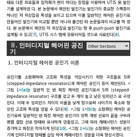
태로 다른 회로들과 집적화가 편리 하다는 장점을 이용하여 UTIS 용 발진
기를 설계하였 다. 본 논문에서 제안된 발진기는 발진기의 중요한 스펙중의
하나인 저 위상잡음 특성을 보이고 있으며 이를 일반적인 헤어핀 공진기로
만들어진 발진기와 비교할 뿐만 아니라 출간된 타 논문들과의 비교를 하 였
다. 본 논문에서 제안된 저 위상잡음 발진기는 향 후 push-push 발진기로
설계될 수 있고[
7
], UTIS 시스 템에 응용되어질 것으로 사료된다[
8
].
Ⅱ. 인터디지털 헤어핀 공진
기
1. 인터디지털 헤어핀 공진기 이론
공진기를 소형화하며 고조파 특성을 억압시키기 위한 구조들로 SIR
(stepped-impedance resonators)과 헤어핀 공진기 등이 제안된다. <
그림
1
>
(a)
는 일반적 인 반 파장 헤어핀 공진기로서 SIR (stepped-
impedance resonator) 구조를 갖고 두 개의 높고 낮은 임피던스 로 구성
된다. 이때 두 임피던스 차이의 비율을 낮게 함으로써 사이즈의 축소와 향
상된 고조파 특성을 얻을 수 있다[
9
]. <그림
1
>
(b)
는 소형화된 헤어핀 공
진기로써 일반적인 반 파장 헤어핀 공진기의 양쪽 개방 선로의 끝을 구부려
병렬 결합 선로 형태와 유사하게 만들었고, 그에 따라 캐패시턴스 성분이
증가하고 파장은 작아지게 된다[
10
]. <그림
1
>
(c)
는 소형화된 헤어핀 공진
기에 인터디지털 형태를 삽입 하여 캐패시턴스 성분을 더욱 향상시켰다.