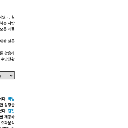
였다. 설
하는 사람
 모든 애플
 위한 설문
리를 활용하
통 수단전환
이다.
박범
양한 상황을
였다.
김진
스를 제공하
의 효과분석