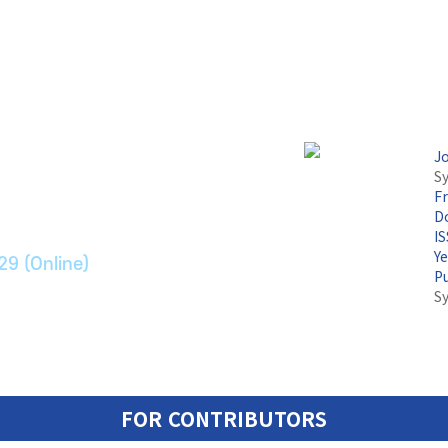
논문지
J
Sy
F
ransport Systems
Do
I
Y
29 (Online)
P
S
FOR CONTRIBUTORS