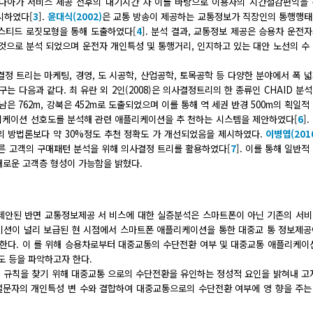
고 나아가 서비스 제공 전후의 대기시간 차 이를 바탕으로 이용자의 시간절감편익을
시하였다[
3
].
윤대식(2002)
은 교통 방송이 제공하는 교통정보가 직장인의 통행행태
스티드 로짓모형을 통해 도출하였다[
4
]. 분석 결과, 교통정보 제공은 승용차 운전
것으로 분석 되었으며 운전자 개인특성 및 통행거리, 인지하고 있는 대안 노선의 수
정 트리는 마케팅, 경영, 도 시공학, 산업공학, 토목공학 등 다양한 분야에서 폭 
는 다음과 같다. 최 유란 외 2인(2008)은 의사결정트리의 한 종류인 CHAID 분
 강남은 762m, 강북은 452m로 도출되었으며 이를 통해 역 세권 반경 500m의 획일적
리케이션 선호도를 분석해 관련 애플리케이션을 추 천하는 시스템을 제안하였다[
6
]
의 방법론보다 약 30%정도 추천 정확도 가 개선되었음을 제시하였다.
이병엽(201
따른 고객의 구매패턴 분석을 위해 의사결정 트리를 활용하였다[
7
]. 이를 통해 일반적
새로운 고객층 형성이 가능함을 밝혔다.
제안된 반면 교통정보제공 서 비스에 대한 실증분석은 스마트폰이 아닌 기존의 서비
케이션이 널리 보급된 현 시점에서 스마트폰 애플리케이션을 통한 대중교 통 정보제
한다. 이 를 위해 승용차로부터 대중교통의 수단전환 여부 및 대중교통 애플리케이
도 등을 파악하고자 한다.
정 규칙을 찾기 위해 대중교통 으로의 수단전환을 유인하는 정성적 요인을 밝혀내 고
 설문자의 개인특성 변 수와 결합하여 대중교통으로의 수단전환 여부에 영 향을 주