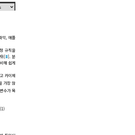
파악, 애플
결정 규칙을
9)[
8
]. 분
 비해 쉽게
이고 카이제
을 가장 많
력변수가 목
(1)