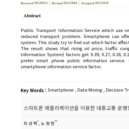
20120912 │
20121004 │
20121010
Received
Revised
Accepted
Abstract
Public Transport Information Service which use s
reduced transport problem. Smartphone can offer
system. This study try to find out which factor aff
The result shows that rising oil price, traffic c
Information System) factors get 0.39, 0.27, 0.18, 
prefer smart phone public information service.
smartphone information service factor.
Smartphone
,
Data-Mining
,
Decision T
Key Words :
스마트폰 애플리케이션을 이용한 대중교통 운행정
*
**
최 성 택
, 노 정 현