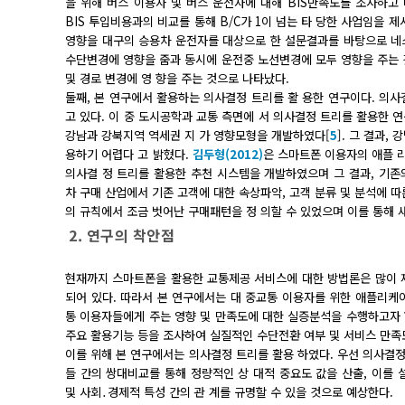
을 위해 버스 이용자 및 버스 운전자에 대해 BIS만족도를 조사하
BIS 투입비용과의 비교를 통해 B/C가 1이 넘는 타 당한 사업임을 제
영향을 대구의 승용차 운전자를 대상으로 한 설문결과를 바탕으로 네
수단변경에 영향을 줌과 동시에 운전중 노선변경에 모두 영향을 주는 
및 경로 변경에 영 향을 주는 것으로 나타났다.
둘째, 본 연구에서 활용하는 의사결정 트리를 활 용한 연구이다. 의사결
고 있다. 이 중 도시공학과 교통 측면에 서 의사결정 트리를 활용한 연구
강남과 강북지역 역세권 지 가 영향모형을 개발하였다[
5
]. 그 결과,
용하기 어렵다 고 밝혔다.
김두형(2012)
은 스마트폰 이용자의 애플 
의사결 정 트리를 활용한 추천 시스템을 개발하였으며 그 결과, 기존
차 구매 산업에서 기존 고객에 대한 속상파악, 고객 분류 및 분석에 
의 규칙에서 조금 벗어난 구매패턴을 정 의할 수 있었으며 이를 통해 
2. 연구의 착안점
현재까지 스마트폰을 활용한 교통제공 서비스에 대한 방법론은 많이 
되어 있다. 따라서 본 연구에서는 대 중교통 이용자를 위한 애플리
통 이용자들에게 주는 영향 및 만족도에 대한 실증분석을 수행하고자 
주요 활용기능 등을 조사하여 실질적인 수단전환 여부 및 서비스 만족
이를 위해 본 연구에서는 의사결정 트리를 활용 하였다. 우선 의사결
들 간의 쌍대비교를 통해 정량적인 상 대적 중요도 값을 산출, 이를
및 사회․경제적 특성 간의 관 계를 규명할 수 있을 것으로 예상한다.