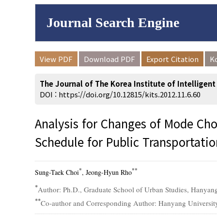
Journal Search Engine
Volume/Issue :
View PDF
Download PDF
Export Citation
K
to
Year(s) :
The Journal of The Korea Institute of Intelligen
Search :
DOI :
https://doi.org/10.12815/kits.2012.11.6.60
Analysis for Changes of Mode Cho
Schedule for Public Transportati
Search
Advanced Se
*
**
Sung-Taek Choi
, Jeong-Hyun Rho
*
Author: Ph.D., Graduate School of Urban Studies, Hanyang
**
Co-author and Corresponding Author: Hanyang University