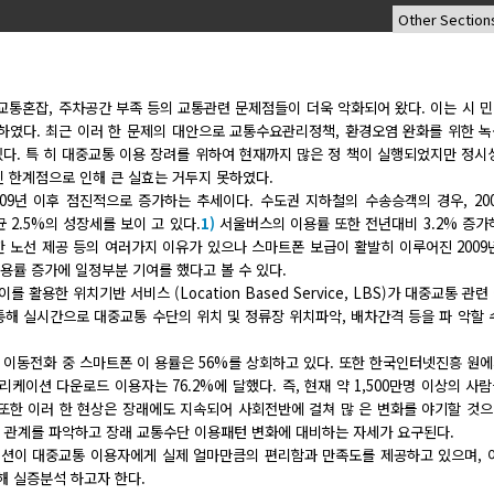
 교통혼잡, 주차공간 부족 등의 교통관련 문제점들이 더욱 악화되어 왔다. 이는 시 
하였다. 최근 이러 한 문제의 대안으로 교통수요관리정책, 환경오염 완화를 위한 
다. 특 히 대중교통 이용 장려를 위하여 현재까지 많은 정 책이 실행되었지만 정시
닌 한계점으로 인해 큰 실효는 거두지 못하였다.
09년 이후 점진적으로 증가하는 추세이다. 수도권 지하철의 수송승객의 경우, 20
 2.5%의 성장세를 보이 고 있다.
1)
서울버스의 이용률 또한 전년대비 3.2% 증가
 노선 제공 등의 여러가지 이유가 있으나 스마트폰 보급이 활발히 이루어진 2009
용률 증가에 일정부분 기여를 했다고 볼 수 있다.
용한 위치기반 서비스 (Location Based Service, LBS)가 대중교통 관련
통해 실시간으로 대중교통 수단의 위치 및 정류장 위치파악, 배차간격 등을 파 악할 
으며 이동전화 중 스마트폰 이 용률은 56%를 상회하고 있다. 또한 한국인터넷진흥 원
플리케이션 다운로드 이용자는 76.2%에 달했다. 즉, 현재 약 1,500만명 이상의 사
 또한 이러 한 현상은 장래에도 지속되어 사회전반에 걸쳐 많 은 변화를 야기할 것
관 관계를 파악하고 장래 교통수단 이용패턴 변화에 대비하는 자세가 요구된다.
이션이 대중교통 이용자에게 실제 얼마만큼의 편리함과 만족도를 제공하고 있으며, 
해 실증분석 하고자 한다.