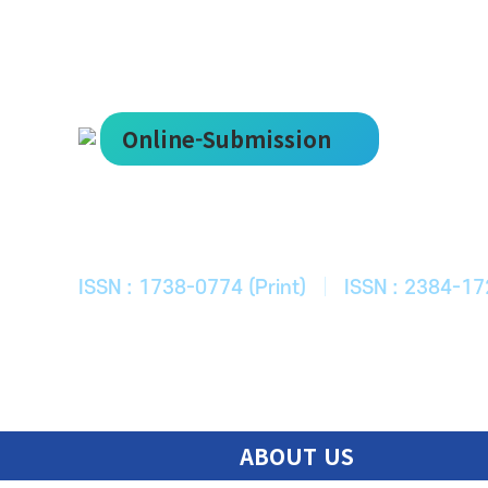
Online-Submission
한국ITS학회
Journal of Korean Society of Intelligent T
ISSN : 1738-0774 (Print)
|
ISSN : 2384-17
ABOUT US