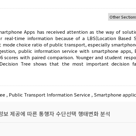
martphone Apps has received attention as the way of soluti
 real-time information because of a LBS(Location Based S
ect mode choice ratio of public transport, especially smartpho
ongestion, public information service with smartphone apps, 
0.16 scores with paired comparison. Younger and student resp
 Decision Tree shows that the most important decision fa
ree
,
Public Transport Information Service
,
Smartphone applic
보 제공에 따른 통행자 수단선택 행태변화 분석