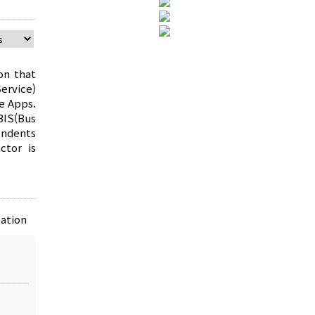
on that
ervice)
ne Apps.
BIS(Bus
ondents
ctor is
ation