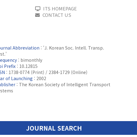
ITS HOMEPAGE
CONTACT US
ournal Abbreviation
: 'J. Korean Soc. Intell. Transp.
st.'
requency
: bimonthly
i Prefix
: 10.12815
SSN
: 1738-0774 (Print) / 2384-1729 (Online)
ear of Launching
: 2002
ublisher
: The Korean Society of Intelligent Transport
ystems
JOURNAL SEARCH