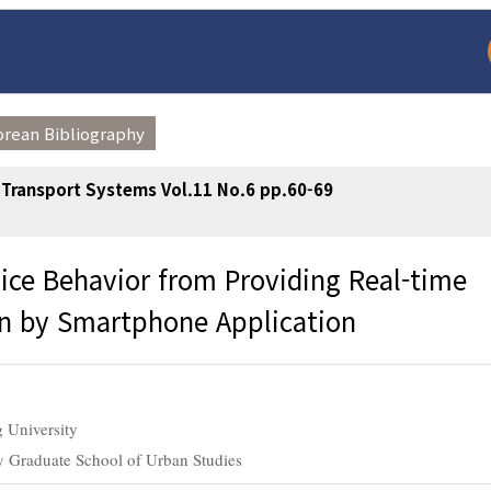
orean Bibliography
t Transport Systems Vol.11 No.6 pp.60-69
ice Behavior from Providing Real-time
on by Smartphone Application
arch
Adode Reader(link
 University
 Graduate School of Urban Studies