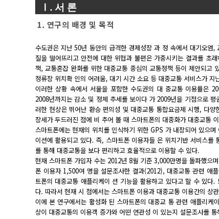
Ⅰ. 서 론
1. 연구의 배경 및 목적
수도권은 지난 50년 동안의 급격한 경제성장 과 정 속에서 대기오염,
질을 떨어뜨리고 안전에 대한 위협과 불편은 가중시키는 결과를 초래
책, 교통혼잡 완화를 위한 대중교통 중심의 교통정책 등이 제안되고 있
정류장 위치확 인의 어려움, 대기 시간 소요 등 대중교통 서비스가 지
이러한 상황 속에서 서울을 포함한 수도권의 대 중교통 이용률은 20
2008년까지는 감소 및 정체 추세를 보이다 가 2009년을 기점으로 평균
러한 현상은 뛰어난 환승 편의성 및 대중교통 통합요금제 시행, 다양한
장세가 두드러진 점에 비 추어 볼 때 스마트폰의 대중화가 대중교통 이
스마트폰에는 현재의 위치를 인식하기 위한 GPS 가 내장되어 있으며 이를 활
이션에 활용되고 있다. 즉, 스마트폰 이용자들 은 위치기반 서비스를 
를 통해 대중교통을 보다 편리하고 효율적으로 이용할 수 있다.
현재 스마트폰 가입자 수는 2012년 8월 기준 3,000만명을 돌파했
폰 이용자 1,500여 명을 설문조사한 결과(2012), 대중교통 관련 애
트폰의 대중교통 애플리케이 션 기능을 활용하고 있다고 할 수 있다.
다. 따라서 현재 시 점에서는 스마트폰 이용과 대중교통 이용간의 상
이에 본 연구에서는 활성화 된 스마트폰의 대중교 통 관련 애플리케
상이 대중교통의 이용객 증가와 어떤 연관성 이 있는지 설문조사를 통