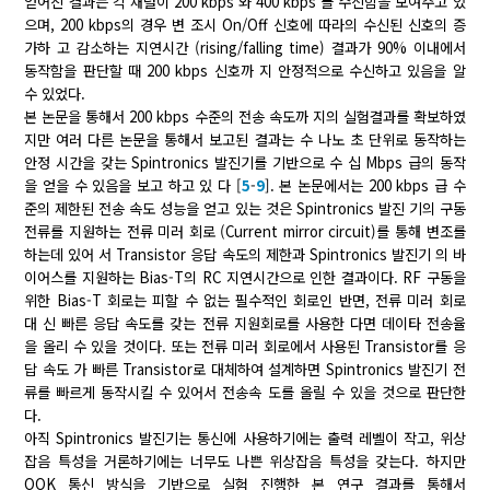
얻어진 결과는 각 채널이 200 kbps 와 400 kbps 를 수신함을 보여주고 있
으며, 200 kbps의 경우 변 조시 On/Off 신호에 따라의 수신된 신호의 증
가하 고 감소하는 지연시간 (rising/falling time) 결과가 90% 이내에서
동작함을 판단할 때 200 kbps 신호까 지 안정적으로 수신하고 있음을 알
수 있었다.
본 논문을 통해서 200 kbps 수준의 전송 속도까 지의 실험결과를 확보하였
지만 여러 다른 논문을 통해서 보고된 결과는 수 나노 초 단위로 동작하는
안정 시간을 갖는 Spintronics 발진기를 기반으로 수 십 Mbps 급의 동작
을 얻을 수 있음을 보고 하고 있 다 [
5
-
9
]. 본 논문에서는 200 kbps 급 수
준의 제한된 전송 속도 성능을 얻고 있는 것은 Spintronics 발진 기의 구동
전류를 지원하는 전류 미러 회로 (Current mirror circuit)를 통해 변조를
하는데 있어 서 Transistor 응답 속도의 제한과 Spintronics 발진기 의 바
이어스를 지원하는 Bias-T의 RC 지연시간으로 인한 결과이다. RF 구동을
위한 Bias-T 회로는 피할 수 없는 필수적인 회로인 반면, 전류 미러 회로
대 신 빠른 응답 속도를 갖는 전류 지원회로를 사용한 다면 데이타 전송율
을 올리 수 있을 것이다. 또는 전류 미러 회로에서 사용된 Transistor를 응
답 속도 가 빠른 Transistor로 대체하여 설계하면 Spintronics 발진기 전
류를 빠르게 동작시킬 수 있어서 전송속 도를 올릴 수 있을 것으로 판단한
다.
아직 Spintronics 발진기는 통신에 사용하기에는 출력 레벨이 작고, 위상
잡음 특성을 거론하기에는 너무도 나쁜 위상잡음 특성을 갖는다. 하지만
OOK 통신 방식을 기반으로 실험 진행한 본 연구 결과를 통해서