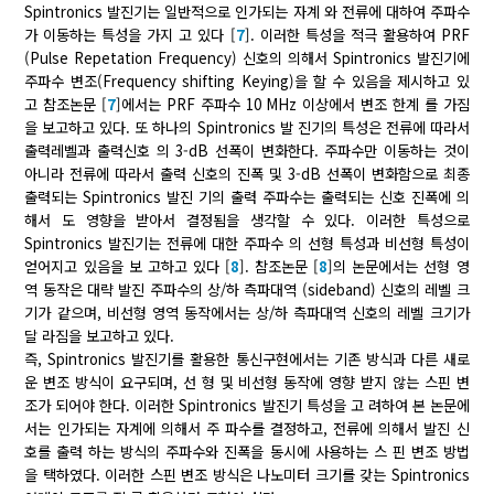
Spintronics 발진기는 일반적으로 인가되는 자계 와 전류에 대하여 주파수
가 이동하는 특성을 가지 고 있다 [
7
]. 이러한 특성을 적극 활용하여 PRF
(Pulse Repetation Frequency) 신호의 의해서 Spintronics 발진기에
주파수 변조(Frequency shifting Keying)을 할 수 있음을 제시하고 있
고 참조논문 [
7
]에서는 PRF 주파수 10 MHz 이상에서 변조 한계 를 가짐
을 보고하고 있다. 또 하나의 Spintronics 발 진기의 특성은 전류에 따라서
출력레벨과 출력신호 의 3-dB 선폭이 변화한다. 주파수만 이동하는 것이
아니라 전류에 따라서 출력 신호의 진폭 및 3-dB 선폭이 변화함으로 최종
출력되는 Spintronics 발진 기의 출력 주파수는 출력되는 신호 진폭에 의
해서 도 영향을 받아서 결정됨을 생각할 수 있다. 이러한 특성으로
Spintronics 발진기는 전류에 대한 주파수 의 선형 특성과 비선형 특성이
얻어지고 있음을 보 고하고 있다 [
8
]. 참조논문 [
8
]의 논문에서는 선형 영
역 동작은 대략 발진 주파수의 상/하 측파대역 (sideband) 신호의 레벨 크
기가 같으며, 비선형 영역 동작에서는 상/하 측파대역 신호의 레벨 크기가
달 라짐을 보고하고 있다.
즉, Spintronics 발진기를 활용한 통신구현에서는 기존 방식과 다른 새로
운 변조 방식이 요구되며, 선 형 및 비선형 동작에 영향 받지 않는 스핀 변
조가 되어야 한다. 이러한 Spintronics 발진기 특성을 고 려하여 본 논문에
서는 인가되는 자계에 의해서 주 파수를 결정하고, 전류에 의해서 발진 신
호를 출력 하는 방식의 주파수와 진폭을 동시에 사용하는 스 핀 변조 방법
을 택하였다. 이러한 스핀 변조 방식은 나노미터 크기를 갖는 Spintronics