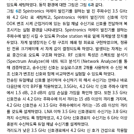
있도록 세팅하였다. 동작 환경에 대한 그림은 그림
6
과 같다.
그림
6
은 Spintronics 어레이 발진기를 원하는 발 진 주파수인 3.5 GHz
와 4.2 GHz 로 세팅하고, Spintronics 어레이 발진기의 신호에 각각
OOK 변조 시켜 근접거리에 있는 듀얼 채널 수신기로 신호를 전달하여 복
조시키는 실험 환경을 나타내었다. Spintronics 어레이 발진기를 원하는
주파수에 발진 시킬 수 있도록 Probe station 바로 밑에 자계발생 장치를
두었다. 자계 발생장치는 C-형 구조의 폐쇄 형 회로로 구현하였으며, 정류
된 전류 크기에의해 서 자계 값이 결정되도록 하였다. 발생되는 자계는 시
료 중간으로 오도록 구조화 하였다. RF 신호의 특성은 스펙트럼 분석기
(Spectrum Analyzer)와 네트 워크 분석기 (Network Analyzer)를 통
해 검증하였고, 송수신된 신호는 오실로스코프 2개를 사용하여 수 신된 복
조 신호가 변조된 신호와 함께 비교하면서 실험할 수 있도록 하였다.
전송된 듀얼채널 신호를 분리하여 수신하기 위 해서 수신기는 안테나 바로
다음단에 각각 BPF를 적용하였고, 3.5GHz, 4.2 GHz 각 신호 주파수 대역
에서 1.5 dB, 2.0 dB의 삽입 손실을 가짐을 확인하 였다. 또한 3.5 GHz
신호전송 시 4.2 GHz 주파수에 의서 격리는 15 dB 이상의 격리를 가지며,
4.2 GHz 신호전송 시 3.5 GHz 주파수에의서 격리는 –35 dB 이상의 격리
를 갖도록 설계하였다. LNA 이하 3.5 GHz 신호경로의 수신기는 3.8 GHz
까지 수신하도 록 정합하였고, 4.2 GHz 신호경로의 수신기는 6 GHz 이상
충분히 수신하도록 듀얼 채널 수신기를 설계하였다.
격리도가 낮은 3.5 GHz 신호경로에서 4.2 GHz 신 호가 간섭으로 작용할