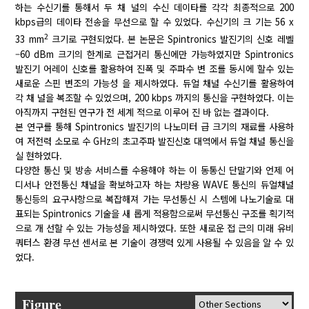
하는 수신기를 통해서 두 채 널의 수신 데이타를 각각 최종적으로 200
kbps급의 데이타 전송을 무선으로 할 수 있었다. 수신기의 크 기는 56 x
2
33 mm
크기로 구현되었다. 본 논문은 Spintronics 발진기의 신호 레벨
–60 dBm 크기의 한계로 근접거리 통신에만 가능하였지만 Spintronics
발진기 어레이 신호를 활용하여 진폭 및 주파수 변 조를 동시에 할수 있는
새로운 스핀 변조의 가능성 을 제시하였다. 듀얼 채널 수신기를 활용하여
각 채 널을 복조할 수 있었으며, 200 kbps 까지의 통신을 구현하였다. 이는
아직까지 구현된 연구가 전 세계 적으로 이루어 진 바 없는 결과이다.
본 연구를 통해 Spintronics 발진기의 나노미터 급 크기의 재료를 사용하
여 저전력 소모로 수 GHz의 초고주파 발진신호 대역에서 듀얼 채널 통신을
실 현하였다.
다양한 통신 및 방송 서비스를 수용해야 하는 이 동통신 단말기와 언제 어
디서나 안전통신 채널을 확보하고자 하는 차량용 WAVE 통신의 듀얼채널
통신등의 요구사항으로 복잡해져 가는 무선통신 시 스템에 나노기술로 대
표되는 Spintronics 기술을 새 롭게 적용함으로써 무선통신 구조를 획기적
으로 개 선할 수 있는 가능성을 제시하였다. 또한 새로운 접 근의 미래 유비
쿼터스 환경 무선 센서로 본 기술이 경쟁력 있게 사용될 수 있음을 알 수 있
었다.
Figure