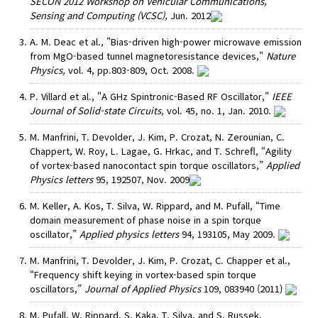
SECON 2012 Workshop on Vehicular Communications,
Sensing and Computing (VCSC),
Jun. 2012
A. M. Deac et al., "Bias-driven high-power microwave emission
from MgO-based tunnel magnetoresistance devices,"
Nature
Physics,
vol. 4, pp.803-809, Oct. 2008.
P. Villard et al., "A GHz Spintronic-Based RF Oscillator,"
IEEE
Journal of Solid-state Circuits,
vol. 45, no. 1, Jan. 2010.
M. Manfrini, T. Devolder, J. Kim, P. Crozat, N. Zerounian, C.
Chappert, W. Roy, L. Lagae, G. Hrkac, and T. Schrefl, “Agility
of vortex-based nanocontact spin torque oscillators,”
Applied
Physics letters
95, 192507, Nov. 2009
M. Keller, A. Kos, T. Silva, W. Rippard, and M. Pufall, “Time
domain measurement of phase noise in a spin torque
oscillator,”
Applied physics letters
94, 193105, May 2009.
M. Manfrini, T. Devolder, J. Kim, P. Crozat, C. Chapper et al.,
“Frequency shift keying in vortex-based spin torque
oscillators,”
Journal of Applied Physics
109, 083940 (2011)
M. Pufall, W. Rippard, S. Kaka, T. Silva, and S. Russek,