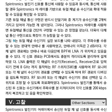
Spintronics 발진기 신호를 통신에 사용할 수 있음과 동시에, 통신에 사용
할 경우 Spintronics 어 레이를 기반으로 듀얼 채널 송 수신기로 확대 적용
할 수 있음을 확인할 수 있었다.
기존 듀얼 채널 통신 구현은 반드시 단말기와 중 계기가 송수신기를 2개씩
가지고 있어야 가능한 개 념이었다. 그러나 Spintronics 어레이를 사용하
면 듀얼채널 통신을 간단히 구현할 수 있는 큰 장점을 갖는다. 더욱이 다채
널 통신 구현으로도 확장이 가 능함을 알 수 있다.
그림
9
는 듀얼 채널 수신기의 실장 보드를 나타 내었다. 각 주파수를 수용
할 수 있는 광대역 안테나 를 사용하였고, 안테나의 이득은 2 dBi이다. 각
채 널의 경로에는 안테나 바로 다음단에 BPF와 LNA 가 위치하고 있음을
볼 수 있다. 각 신호 경로는 PCB에서도 충분히 격리되도록 분리하여 설계
하였 다. LNA 출력은 각 채널의 수신기(Receiver1, Receiver2)로 입력
되기 전에 8 GHz 까지 동작하는 RF 스위치(SW)를 사용하여 RF 모니터
또는 각 채 널의 수신기의 경로를 선택할 수 있도록 하여 RF 경로의 디버깅
을 쉽도록 하였다. RF 모니터 또는 각 채널의 수신기의 경로 선택은 딥 스
위치로 조정 할 수 있도록 회로화하였다. Spintronics 발진기를 통해서 송
신된 두 신호는 수신기에서 주파수별 분 리처리되어 각각 신호를 200 kbps
까지 복조하고 있 음을 확인하였다.
Ⅴ. 고찰
Spintronics 발진기의 어레이에서 송신된 듀얼 채 널 신호를 동시에 수신