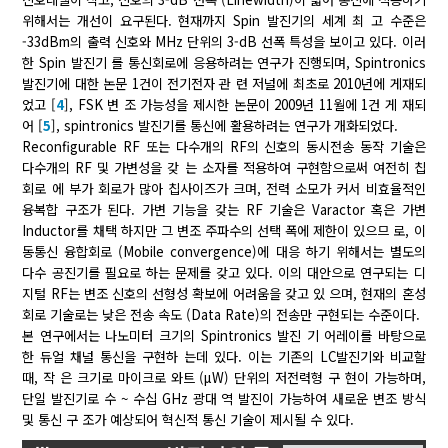
위해서는 개선이 요구된다. 현재까지 Spin 발진기의 세계 최 고 수준은
-33dBm의 출력 신호와 MHz 단위의 3-dB 선폭 특성을 보이고 있다. 이러
한 Spin 발진기 를 통신회로에 응용하려는 연구가 진행되며, Spintronics
발진기에 대한 논문 1건이 전기전자 관 련 저널에 최초로 2010년에 게재되
었고 [
4
], FSK 변 조 가능성을 제시한 논문이 2009년 11월에 1건 게 재되
어 [
5
], spintronics 발진기를 통신에 활용하려는 연구가 개화되었다.
Reconfigurable RF 또는 다수개의 RF의 신호의 동시전송 동작 기술은
다수개의 RF 및 가변성을 갖 는 소자를 적용하여 구현함으로써 여전히 칩
회로 에 부가 회로가 많아 칩사이즈가 크며, 전력 소모가 커서 비효율적인
융복합 구조가 된다. 가변 기능을 갖는 RF 기술은 Varactor 혹은 가변
Inductor를 채택 하지만 그 변조 주파수의 선택 폭에 제한이 있으므 로, 이
동통신 융합회로 (Mobile convergence)에 대응 하기 위해서는 별도의
다수 공진기를 필요로 하는 문제를 갖고 있다. 이의 대안으로 연구되는 디
지털 RF는 변조 신호의 선형성 확보에 어려움을 갖고 있 으며, 현재의 혼성
회로 기술로는 낮은 전송 속도 (Data Rate)의 전송만 구현되는 수준이다.
본 연구에서는 나노미터 크기의 Spintronics 발진 기 어레이를 바탕으로
한 듀얼 채널 통신을 구현하 는데 있다. 이는 기존의 LC발진기와 비교할
때, 작 은 크기로 마이크로 와트 (μW) 단위의 저전력형 구 현이 가능하며,
단일 발진기로 수 ~ 수십 GHz 광대 역 발진이 가능하여 새로운 변조 방식
및 통신 구 조가 예상되어 혁신적 통신 기술이 제시될 수 있다.