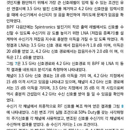
것인지를 판단하기 위해서 가장 큰 신호레벨이 입력 될 수 있는 조건인 유
선 연결시에 3.5 GHz 발진 신호를 제거하고 4.2 GHz 신호만을 입력시켰
을 때에 수신기에서 수신되지 않 음을 확인하여 격리도에 문제가 없음을 확
인하였다.
BPF 다음단에는 Spintronics 발진기의 작은 출력 레벨에서도 신호를 수
신할 수 있도록 수신기의 감 도를 높이기 위한 LNA (저잡음 증폭기)를 설
계하여 수신기가 저잡음 지수로 충분한 이득을 가질 수 있 도록 하였다. 측
정결과 LNA는 3.5 GHz 신호 경로 에서 잡음지수가 1.8 dB 이며, 이득은
20 dB를 얻었 고, 4.2 GHz 신호 경로에서는 잡음지수가 2.0 dB 이 며, 이
득은 17.1 dB를 얻었다.
그림
7
은 3.5 GHz 신호경로와 4.2 GHz 신호경로 의 BPF 와 LNA 의 동
작 결과를 네트워크 분석기로 측정하여 나타내었다.
채널이 3.5 GHz 신호 경로는 18 dB 이득을 가지 며, 4.2 GHz 지점에서
15 dB 이격 시키고 있음을 나타내고 있으며, 채널이 4.2 GHz 신호 경로에
서는 15 dB 이득을 가지며, 3.5 GHz 지점에서 35 dB 이 격 시킴으로써
역시 충분히 간섭없이 4.2 GHz 수신 신호를 받아 들 일 수 있음을 확인하
였다.
수신기 각 채널에서 최종적으로 RF 신호를 복조 하여 얻은 결과를 그림
8
에 나타내었다. 스핀 변조 기의 실험 조건으로 50% Duty를 갖는 사각파형
의 주기신호를 각 채널에 사용하였고, 변조된 신호를 수신기의 각 채널에서
수신하여 결과를 얻었다. 송 수신기 거리는 1 cm 조건이다.