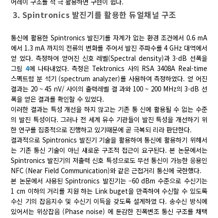
어레이 구조를 적 극 활용하면 구현이 쉽다.
3. Spintronics 발진기를 활용한 듀얼채널 구조
통신에 활용한 Spintronics 발진기를 자계가 없는 환경 조건에서 0.6 mA
에서 1.3 mA 까지의 전류의 변화를 주어서 발진 주파수를 4 GHz 대역에서
얻 었다. 측정하여 얻어진 신호 레벨(Spectral density)과 3-dB 선폭을
그림
4
에 나타내었다. 측정은 Tektronics 사의 RSA 3408A Real-time
스펙트럼 분 석기 (spectrum analyzer)를 사용하여 측정하였다. 얻 어진
결과는 20 ~ 45 nV/
사이의 출력레벨 결 과와 100 ~ 200 MHz의 3-dB 선
폭을 얻은 결과를 확인할 수 있었다.
이러한 결과는 특성 개선을 하지 않고는 기존 통 신에 활용될 수 없는 수준
의 발진 특성이다. 그러나 전 세계 유수 기관들이 발진 특성을 개선하기 위
한 연구를 집중적으로 진행하고 있기때문에 곧 극복되 리라 판단한다.
결과적으로 Spintronics 발진기 기술을 활용하여 통신에 활용하기 위해서
는 기존 통신 기술이 아닌 새로운 구조적 접근이 요구된다. 본 논문에서는
Spintronics 발진기의 저출력 신호 특성으로도 무선 통신이 가능한 응용인
NFC (Near Field Communication)와 같은 근접거리 통신에 국한했다.
본 논문에서 사용된 Spintronics 발진기는 –60 dBm 수준으로 수신기는
1 cm 이하의 거리를 지원 하는 Link buget을 만족하여 수신할 수 있도록
수신 기의 잡음지수 및 수신기 이득을 갖도록 설계하였 다. 송수신 방식에
있어서는 위상잡음 (Phase noise) 에 둔감한 진폭변조 통신 구조를 채택