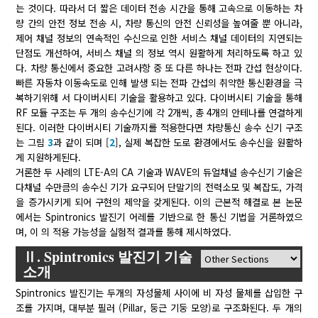
는 것이다. 따라서 더 짧은 데이터 전송 시간을 통해 고속으로 이동하는 차
량 간의 안전 정보 전송 시, 차량 통신의 안전 신뢰성을 높여줄 뿐 아니라,
제어 채널 정보의 연속적인 수신으로 인한 서비스 채널 데이터의 지연되는
단점도 개선하여, 서비스 채널 의 정보 역시 원활하게 처리하도록 하고 있
다. 차량 통신에서 중요한 고려사항 중 또 다른 하나는 전파 간섭 현상이다.
빠른 자동차 이동속도로 인해 발생 되는 전파 간섭의 취약한 통신환경을 극
복하기위해 서 다이버시티 기술을 활용하고 있다. 다이버시티 기술을 통해
RF 모듈 구조는 두 개의 송수신기에 각 2개씩, 총 4개의 안테나를 연결하게
된다. 이러한 다이버시티 기술까지를 적용한다면 차량통신 송수 신기 구조
는 그림
3
과 같이 되며 [
2
], 실제 복잡한 도로 환경에서도 송수신을 원활하
게 지원하게된다.
거론한 두 사례의 LTE-A의 CA 기술과 WAVE의 듀얼채널 송수신기 기술은
다채널 수만큼의 송수신 기가 요구되어 단말기의 전력소모 및 복잡도, 가격
을 증가시키게 되어 구현의 제약을 갖게된다. 이의 근본적 해결로 본 논문
에서는 Spintronics 발진기 어레를 기반으로 한 통신 기법을 거론하였으
며, 이 의 적용 가능성을 실험적 결과를 통해 제시하였다.
Ⅱ. Spintronics 발진기 기술
소개
Spintronics 발진기는 두개의 자성물체 사이에 비 자성 물체를 삽입한 구
조를 가지며, 대부분 필러 (Pillar, 둥근 기둥 모양)로 구조화된다. 두 개의