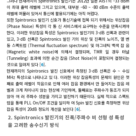
그러나 현재까지의 Spintronics 발진기는 2012년 일본 AIST의 –33 dBm
이 최대 출력 레벨에 그치고 있으며, 대부분 –60 ~ -80 dBm 수준의 출력
레벨에 머물러 있어서 통신에 활용되기에는 아직 어렵다.
또한 Spintronics 발진기 신호가 통신기술에 접목 되기 위해서는 위상잡음
(Phase Noise) 특성이 각 통 신 서비스에서 요구하는 수준을 만족시켜야
한다. 이러한 위상잡음 특성은 Spintronics 발진기의 3-dB 선폭과 관련이
있고, 3-dB 선폭은 Spintronics 발진 기의 위상 및 진폭의 노이즈, 열 변
동 스펙트럼 (Thermal fluctuation spectrum) 및 마그네틱 백색 잡 음
(Magnetic white noise)에 의해서 결정되며, TMR 일 경우 터널
(Tunneling) 효과에 의한 순간 잡음 (Shot Noise)이 포함되어 결정되는
것으로 알려져 있다 [
6
].
현재까지의 Spintronics 발진 신호에서 측정된 3-dB 선폭은 수 ~ 수십
MHz 특성으로 나타나고 있 다. 이러한 위상 잡음특성의 문제의 원인은 첫
째로 출력 레벨이 작음으로 인해 여러 잡음 환경에서 만 들어지는 잡음 레
벨과 크게 차이나지 않는 현상에 기인하며, 둘째로는 주파수가 동조가 되지
않아 여 러 주파수 성분을 가지고 발진하기 때문이다. 실제 적으로 스펙트
럼을 통해 PLL On/Off 조건을 달리하 여 Spin 발진 신호를 측정하면 위상
잡음 특성이 20dB 정도의 개선을 보인다 [
6
].
2. Spintronics 발진기의 진폭/주파수 비 선형 성 특성
을 고려한 송수신기 방식