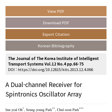
View PDF
Year(s) :
Download PDF
to
Export Citation
Search :
Korean Bibliography
The Journal of The Korea Institute of Intelligent
Transport Systems Vol.12 No.4 pp.66-75
DOI :
https://doi.org/10.12815/kits.2013.12.4.066
Search
Advanced Search
A Dual-channel Receiver for
Adode Reader(link)
Spintronics Oscillator Array
*
**
***
Inn-yeal Oh
, Seung-young Park
, Chul-soon Park