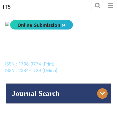
ITS
Online-Submission
한국ITS학회논문지
Journal of Korean Society of Intelligent Transport
Systems
ISSN : 1738-0774 (Print)
ISSN : 2384-1729 (Online)
Journal Search
Engine
Volume/Issue :