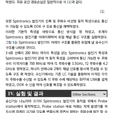
하였다. 자유 공간 경로손실은 일반적으로 식 (
1
)과 같다.
(1)
또한 Spintronics 발진기의 진폭 및 주파수 비선형 동작 특성으로도 통신
이 가능할 수 있도록 OOK 구 조로 통신을 채택하였다.
이러한 기본적 특성을 바탕으로 통신 방식을 정 하였고, 두개의
Spintronics 발진기를 어레이화하여 듀얼 채널 통신 구조를 실험하였다.
그림
5
는 Spintronics 발진기의 어레이 구조를 활용한 듀얼채 널 송수신기
구조를 나타낸 것이다.
3-dB 선폭이 200 MHz 까지의 특성을 갖는 Spintronics 발진기 특성과
Spintronics 발진기의 광대 역 동작 특성을 고려하여 통신 가능한 두 주파
수의 이격거리를 700 MHz로 하여 f1 주파수를 3.5GHz, f2 주파수를 4.2
GHz로 정하였고, 하나의 안테나로 2개의 채널 신호를 동시에 전송할 수 있
도록 구조 화 하였다. 수신기에서는 기존 LC 기술을 활용하여 이격된 각각
의 주파수를 수신할 수 있도록 각 주파 수에 해당하는 BPF와 LNA를 설계
하였고, OOK 수 신을 하여 신호를 복조할 수 있도록하였다.
IV. 실험 및 결과
송신기는 나노미터 크기의 Spintronics 발진기의 동작을 위해서 Probe
station에서 동작하였고, Probe station 바로 아래는 자계 발생기를 위
치시켜 자계의 크기와 각도를 변화시켜 주면서 원하는 주파수에 발진 할 수