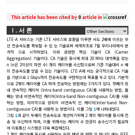
This article has been cited by
0
article in
Ⅰ. 서 론
LTE-A 서비스는 기존 LTE 서비스와 호환을 이루면 서도 2배에 이르는 무
선 전송속도를 확보할 수 있 는 기술로써 세계최초로 7월 우리나라에서 본
격적 으로 시작하였다. 이와 관련한 핵심 기술이 CA (Carrier
Aggregation) 기술이다. CA 기술은 동시에 최대 20 MHz 대역폭을 갖는
n (n은 2이상의 자연 수) 개의 캐리어를 수신함으로써 기존 기술대비 n 배
의 전송속도를 얻을 수 있는 기술이다. LTE-A에 서는 궁극적으로 CA 기술
을 기반으로 1 Gbps까지 전송속도를 구현하는데 목표를 두고 있다. 기본적
으로 2개의 캐리어를 CA 하여 전송하는 방법에는 3가지가 있다. 첫째가 망
내 연속적인 캐리어 (Intra-band contiguous CA)를 사용하는 방법, 둘
째는 망내 비연속적인 캐리어(Intra-band Non-contiguous CA)를 사용
하는 방법, 마지막으로 망외의 비연속적 인 캐리어(Inter-band Non-
contiguouse CA)를 사용하 는 방법이다. 이를 그림
1
에 나타내었다.
그림
1
과 같이 두배의 전송속도로 개선하기위해 2 개의 캐리어를 동시에 전
송 및 수신하야 하며, 이를 위해서는 캐리어 수 만큼의 송수신기가 필요하
여 이동통신 시스템은 더욱 복잡해진다.
2 개의 캐리어를 동시에 사용하는 듀얼 채널 관 련한 또 하나의 예는 IEEE