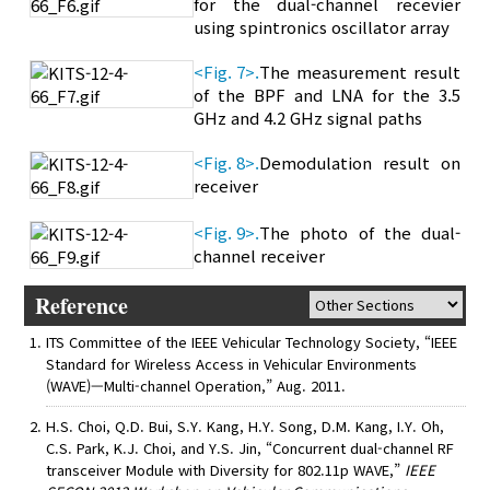
for the dual-channel recevier
using spintronics oscillator array
<Fig. 7>.
The measurement result
of the BPF and LNA for the 3.5
GHz and 4.2 GHz signal paths
<Fig. 8>.
Demodulation result on
receiver
<Fig. 9>.
The photo of the dual-
channel receiver
Reference
ITS Committee of the IEEE Vehicular Technology Society, “IEEE
Standard for Wireless Access in Vehicular Environments
(WAVE)—Multi-channel Operation,” Aug. 2011.
H.S. Choi, Q.D. Bui, S.Y. Kang, H.Y. Song, D.M. Kang, I.Y. Oh,
C.S. Park, K.J. Choi, and Y.S. Jin, “Concurrent dual-channel RF
transceiver Module with Diversity for 802.11p WAVE,”
IEEE