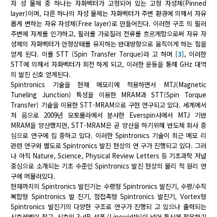
자 성 물체 중 하나는 자화벡터가 고정되어 있는 고정 자성체(Pinned
layer)이며, 다른 하나의 자성 물체는 자화벡터가 주변 환경에 의해서 자유
롭게 변하는 자유 자성체(Free layer)로 만들어진다. 이러한 구조 의 필러
주변에 자계를 인가하고, 필러를 가로질러 전류를 흐르게함으로써 자유 자
성체의 자화벡터가 안정상태를 유지하는 반대방향으로 움직이게 하는 힘을
얻게 된다. 이를 STT (Spin Transfer Torque)라 고 하며 [
3
], 이러한
STT에 의해서 자화벡터가 회전 하게 되고, 이러한 운동을 통해 GHz 대역
의 발진 신호 얻게된다.
Spintronics 기술을 현재 메모리에 적용하면서 MTJ(Magnetic
Tuneling Junction) 특성을 이용한 MRAM과 STT(Spin Torque
Transfer) 기술을 이용한 STT-MRAM으로 구현 연구되고 있다. 세계에서
처 음으로 2009년 모토롤라에서 분사한 Everspin사에서 MTJ 기반
MRAM을 양산했지만, STT-MRAM은 곧 양산을 하기위해 반도체 회사 중
심으로 연구에 집 중하고 있다. 이러한 Spintronics 기술이 최근 메모 리
관련 연구와 별도로 Spintronics 발진 현상의 연 구가 진행되고 있다. 그러
나 아직 Nature, Science, Physical Review Letters 등 기초과학 저널
중심으로 소개되는 기초 수준인 Spintronics 발진 현상의 물리 적 원리 연
구에 머물러있다.
현재까지의 Spintronics 발진기는 수평형 Spintronics 발진기, 수평/수직
복합형 Spintronics 발 진기, 점접촉형 Spintronics 발진기, Vortex형
Spintronics 발진기의 다양한 구조로 연구가 진행되 고 있으나 출력되는
신호레벨이 작고, 신호의 3-dB 선폭 (Linewidth)이 넓어 통신에 적용하기