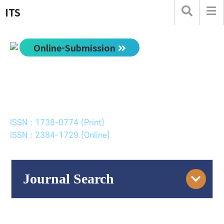
ITS
Online-Submission
한국ITS학회논문지
Journal of Korean Society of Intelligent Transport
Systems
ISSN : 1738-0774 (Print)
ISSN : 2384-1729 (Online)
Journal Search
Engine
Volume/Issue :