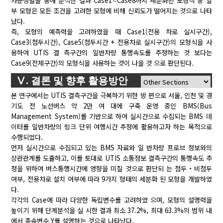
차순정렬을 통해 분석한 결과 Case1∼Case8까지 세분화된 모형식 중 일
부 모형은 모든 조건을 고려한 모형에 비해 신뢰도가 떨어지는 것으로 나타
났다.
즉, 모형의 예측력을 고려하였을 때 Case1(전용 차로 실시구간),
Case3(첨두시간), Case5(첨두시간 + 전용차로 실시구간)의 모형식을 사
용하여 UTIS 결 측구간의 일반차량 통행속도를 추정하는 것 보다는
Case9(전체구간)의 모형식을 사용하는 것이 나을 것 으로 판단된다.
Ⅴ. 결론 및 향후 활용방안
본 연구에서는 UTIS 결측구간을 극복하기 위한 방 편으로 서울, 인천 및 경
기도 전 노선버스 약 2만 여 대에 구축 운영 중인 BMS(Bus
Management System)를 기반으로 하여 실시간으로 수집되는 BMS 데
이터를 일반차량의 링크 단위 여행시간 추정에 활용하고자 하는 목적으로
수행되었다.
먼저 실시간으로 수집되고 있는 BMS 자료와 일 반차량 프로브 정보와의
상관관계를 도출하고, 이를 토대로 UTIS 소통정보 결측구간의 통행속도 추
정을 위하여 버스통행시간에 영향을 미칠 것으로 판단되 는 첨두・비첨두
여부, 전용차로 설치 여부에 따라 9가지 형태의 세분화 된 모형을 개발하였
다.
각각의 Case에 따라 다양한 독립변수를 고려하였 으며, 모형의 설명력을
높이기 위해 단계분석을 실 시한 결과 최소 37.2%, 최대 63.3%의 범위 내
에서 종속변수 Y를 설명하는 것으로 나타났다.