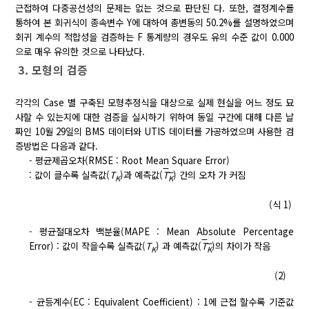
근접하여 다중공선성의 문제는 없는 것으로 판단된 다. 또한, 결정계수를
통하여 본 회귀식이 종속변수 Y에 대하여 총변동의 50.2%를 설명하였으며
회귀 계수의 적합성을 검증하는 F 통계량의 경우도 유의 수준 값이 0.000
으로 매우 유의한 것으로 나타났다.
3. 모형의 검증
각각의 Case 별 구축된 모형추정식을 대상으로 실제 현실을 어느 정도 묘
사할 수 있는지에 대한 검증을 실시하기 위하여 동일 구간에 대해 다른 날
짜인 10월 29일의 BMS 데이터와 UTIS 데이터를 가공하였으며 사용한 검
증방법은 다음과 같다.
- 평균제곱오차(RMSE : Root Mean Square Error)
: 값이 클수록 실측값(
T
)과 예측값(
T
) 간의 오차 가 커짐
K
K
(식 1)
- 평균절대오차 백분율(MAPE : Mean Absolute Percentage
Error) : 값이 작을수록 실측값(
T
) 과 예측값(
T
)의 차이가 작음
K
K
(2)
- 균등계수(EC : Equivalent Coefficient) : 1에 근접 할수록 기준값