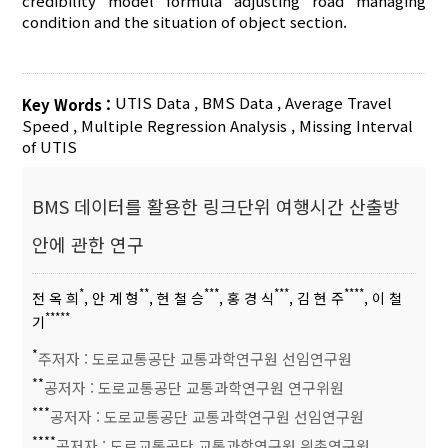
credibility model formula adjusting road managing
condition and the situation of object section.
UTIS Data
,
BMS Data
,
Average Travel
Key Words :
Speed
,
Multiple Regression Analysis
,
Missing Interval
of UTIS
BMS 데이터를 활용한 링크단위 여행시간 산출방
안에 관한 연구
*
**
***
***
****
전 옥 희
, 안 계 형
, 현 철 승
, 홍 경 식
, 김 현 주
, 이 철
*****
기
*
주저자 : 도로교통공단 교통과학연구원 선임연구원
**
공저자 : 도로교통공단 교통과학연구원 연구위원
***
공저자 : 도로교통공단 교통과학연구원 선임연구원
****
공저자 : 도로교통공단 교통과학연구원 위촉연구원