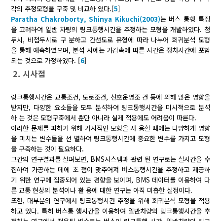
각의 추정모형을 구축 및 비교하 였다.[
5
]
Paratha Chakroborty, Shinya Kikuchi(2003)
는 버스 통행 특징
을 고려하여 일반 차량의 링크통행시간을 추정하는 모형을 개발하였다. 첨
두시, 비첨두시로 구 분하고 간선도로 유형에 따라 나누어 회귀분석 모형
을 통해 예측하였으며, 분석 시에는 가감속에 따른 시간은 정차시간에 포함
되는 것으로 가정하였다. [
6
]
2. 시사점
링크통행시간은 교통조건, 도로조건, 신호운영조 건 등에 의해 많은 영향을
받지만, 다양한 요소들을 모두 분석하여 링크통행시간을 미시적으로 분석
하 는 것은 모형구축에서 뿐만 아니라 실제 적용에도 어려움이 따른다.
이러한 문제를 피하기 위해 거시적인 모형을 사 용할 때에는 다양하게 영향
을 미치는 변수들을 선 별하여 링크통행시간에 중요한 변수를 가지고 모형
을 구축하는 것이 필요하다.
그간의 연구결과를 살펴보면, BMS시스템과 관련 된 연구로는 실시간을 수
집하여 가공하는 데에 초 점이 맞추어져 버스통행시간을 추정하고 제공하
기 위한 연구에 집중되어 있는 경향을 보이며, BMS 데이터를 이용하여 다
른 교통 현상의 분석이나 활 용에 대한 연구는 아직 미흡한 실정이다.
또한, 대부분의 연구에서 링크통행시간 추정을 위해 회귀분석 모형을 적용
하고 있다. 특히 버스통 행시간을 이용하여 일반차량의 링크통행시간을 추