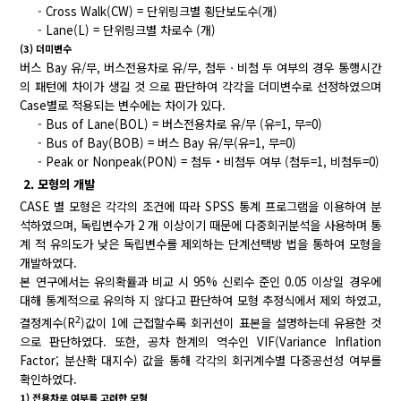
- Cross Walk(CW) = 단위링크별 횡단보도수(개)
- Lane(L) = 단위링크별 차로수 (개)
(3) 더미변수
버스 Bay 유/무, 버스전용차로 유/무, 첨두ㆍ비첨 두 여부의 경우 통행시간
의 패턴에 차이가 생길 것 으로 판단하여 각각을 더미변수로 선정하였으며
Case별로 적용되는 변수에는 차이가 있다.
- Bus of Lane(BOL) = 버스전용차로 유/무 (유=1, 무=0)
- Bus of Bay(BOB) = 버스 Bay 유/무(유=1, 무=0)
- Peak or Nonpeak(PON) = 첨두・비첨두 여부 (첨두=1, 비첨두=0)
2. 모형의 개발
CASE 별 모형은 각각의 조건에 따라 SPSS 통계 프로그램을 이용하여 분
석하였으며, 독립변수가 2 개 이상이기 때문에 다중회귀분석을 사용하며 통
계 적 유의도가 낮은 독립변수를 제외하는 단계선택방 법을 통하여 모형을
개발하였다.
본 연구에서는 유의확률과 비교 시 95% 신뢰수 준인 0.05 이상일 경우에
대해 통계적으로 유의하 지 않다고 판단하여 모형 추정식에서 제외 하였고,
2
결정계수(R
)값이 1에 근접할수록 회귀선이 표본을 설명하는데 유용한 것
으로 판단하였다. 또한, 공차 한계의 역수인 VIF(Variance Inflation
Factor; 분산확 대지수) 값을 통해 각각의 회귀계수별 다중공선성 여부를
확인하였다.
1) 전용차로 여부를 고려한 모형