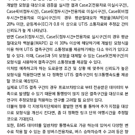
개발한 모형을 대상으로 검증을 실시한 결과 Case2(전용차로 미실시구간),
Case4(비첨두시간), Case6(첨두시간+전용차로 미실시구간), Case8(비첨
두시간+전용차로 미실시구간)의 경우 평균절대오차 백분율(MAPE)이
20% 미만, 균등계수(EC)가 0.8 이 상으로 UTIS 소통자료와 추정값 간의
신뢰도가 높 게 나타났다.
반면 Case3(첨두시간), Case5(첨두시간+전용차로 실시구간)의 경우 평균
절대오차 백분율(MAPE) 값 이 30% 이상에 해당하기에 개발된 모형식을
이용 하여 UTIS 결측구간의 소통정보를 제공하기에는 다소 무리가 있다고
할 수 있다. 이때, Case3과 5의 모형을 대체할 수 있는 Case9(전체구간)의
모형식을 사용하여 결측구간의 소통정보를 제공할 수 있다.
이처럼 예측하고자 하는 도로운영 조건 및 상황 에 맞추어 신뢰도가 높은
모형식을 적용한다면 보 다 정확한 UTIS 결측구간의 링크통행속도를 제공
할 것으로 예상된다.
실제로 UTIS 결측 구간의 경우 프로브차량으로 부터 전송받은 데이터의 부
족으로 발생할 수 있기 때문에 통행량이 많지 않은 결측구간을 대상으로 본
연구의 추정모형을 적용하는 연구를 고려할 필 요성이 있다.
더불어 향후 각 지방자치단체와의 활발한 연계 를 통하여 추가 지점을 대상
으로 모형식을 개선시 킨다면, 좀 더 정확한 링크 단위 여행시간을 추정할
것으로 기대된다.
또한, BMS 데이터를 일반차량 통행속도로 가공 하는데 있어서 다양한 변
수로 작용 할 수 있는 중 앙버스전용차로, 버스 승하차승객 수 고려 등은 향