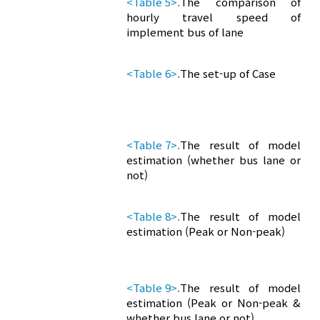
<Table 5>.
The comparison of
hourly travel speed of
implement bus of lane
<Table 6>.
The set-up of Case
<Table 7>.
The result of model
estimation (whether bus lane or
not)
<Table 8>.
The result of model
estimation (Peak or Non-peak)
<Table 9>.
The result of model
estimation (Peak or Non-peak &
whether bus lane or not)