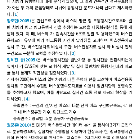
내 차량의 통행행태에 대해 분석 하였으며, 그 결과 연속적인 정규분포형태
가 아닌 두 개의 군집형태로 나뉘어 통행시간 분포가 나타 난다고 제시하였
다. [
1
]
황호현(2005)
은 간선도로 상에서 버스의 평균 링 크통행시간으로부터 일
반 차량의 평균 링크통행시 간을 추정하는 모형을 다중회귀분석을 통해 개
발하 였다. 이 때, 버스의 가․감속시간을 6초로 일괄 적 용하였으며 버스전
용차로의 유무에 따라 링크통행 시간이 달라짐을 고려하여 버스전용차로
실시 구 간, 버스전용차로 비실시 구간, 버스전용차로 실시 와 비실시 전체
구간으로 구분해 모형을 추정하였 다. [
2
]
임혜진 등(2005)
은 버스통행시간을 일반차량 통 행시간을 변환시키는데
있어서 각 CASE에 맞는 모 형식 개발 및 실제 일반차량 통행시간과의 비교
를 통해 통계적 적합성을 검증하였다. [
3
]
김지수(2006)는 버스와 일반차량의 다른 주행패 턴을 고려하여 버스전용중
앙차로 구간에서 수집된 버스운행속도자료를 이용해 일반차량의 운행속도
를 추정하고자 했으며, 이를 바탕으로 실시간 소통 정보 제공의 향상을 기
대하였다. [
4
]
독립변수 : 구간의 간/지선 버스의 15분 단위 버스 구간평균속도, 각 링
크 내 버스정류장 개수, 횡단보도 개수
종속변수 : 링크별 15분 승용차 구간평균속도
권강훈(2010)
은 BIS의 버스통행시간 데이터 분석 을 통하여 3가지 군집으
로 분류하였으며, 실험차량 주행법을 이용하여 현장조사 한 링크통행시간
데이 터와의 상관관계를 직선모형, 지수모형, 2차곡선모 형을 이용하여 각