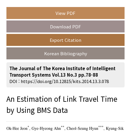
View PDF
Year(s) :
Download PDF
to
Export Citation
Search :
Korean Bibliography
The Journal of The Korea Institute of Intelligent
Transport Systems Vol.13 No.3 pp.78-88
DOI :
https://doi.org/10.12815/kits.2014.13.3.078
Search
Advanced Search
An Estimation of Link Travel Time
Adode Reader(link)
by Using BMS Data
*
**
***
Ok-Hee Jeon
, Gye-Hyeong Ahn
, Cheol-Seung Hyun
, Kyung-Sik