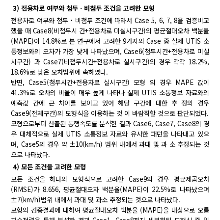
3) 전용차로 여부와 첨두ㆍ비첨두 조건을 고려한 모형
전용차로 여부와 첨두・비첨두 조건에 따라서 Case 5, 6, 7, 8을 검증비교
했을 때 Case8(비첨두시 간+전용차로 미실시구간)의 평균절대오차 백분율
(MAPE)이 14.8%로 본 연구에서 고려한 9가지의 Case 중 실제 UTIS 소
통정보와의 오차가 가장 낮게 나타났으며, Case6(첨두시간+전용차로 미실
시구간) 과 Case7(비첨두시간+전용차로 실시구간)의 경우 각각 18.2%,
18.6%로 낮은 오차범위에 속하였다.
반면, Case5(첨두시간+전용차로 실시구간) 모형 의 경우 MAPE 값이
41.3%로 오차의 비율이 매우 높게 나타나 실제 UTIS 소통정보 자료와의
예측값 간에 큰 차이를 보이고 있어 해당 구간에 대한 추 정의 경우
Case9(전체구간)의 모형식을 이용하는 것 이 바람직할 것으로 판단되었다.
모형으로부터 산출된 통행속도를 분석한 결과 Case6, Case7, Case8의 경
우 대체적으로 실제 UTIS 소통정보 자료와 유사한 패턴을 나타내고 있으
며, Case5의 경우 약 ±10(km/h) 범위 내에서 과대 및 과 소 추정되는 것
으로 나타났다.
4) 모든 조건을 고려한 모형
모든 조건을 하나의 모형식으로 고려한 Case9의 경우 평균제곱오차
(RMSE)가 8.656, 평균절대오차 백분율(MAPE)이 22.5%로 나타났으며
±7(km/h)범위 내에서 과대 및 과소 추정되는 것으로 나타났다.
모형의 검증결과에 대하여 평균절대오차 백분율 (MAPE)을 대상으로 오름