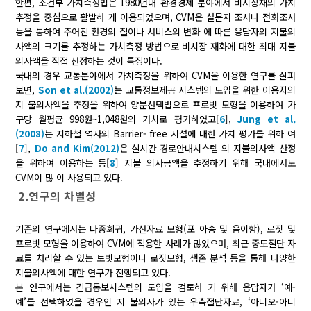
한편, 조건부 가치측정법은 1980년대 환경경제 분야에서 비시장재의 가치
추정을 중심으로 활발하 게 이용되었으며, CVM은 설문지 조사나 전화조사
등을 통하여 주어진 환경의 질이나 서비스의 변화 에 따른 응답자의 지불의
사액의 크기를 추정하는 가치측정 방법으로 비시장 재화에 대한 최대 지불
의사액을 직접 산정하는 것이 특징이다.
국내의 경우 교통분야에서 가치측정을 위하여 CVM을 이용한 연구를 살펴
보면,
Son et al.(2002)
는 교통정보제공 시스템의 도입을 위한 이용자의
지 불의사액을 추정을 위하여 양분선택법으로 프로빗 모형을 이용하여 가
구당 월평균 998원~1,048원의 가치로 평가하였고[
6
],
Jung et al.
(2008)
는 지하철 역사의 Barrier- free 시설에 대한 가치 평가를 위하 여
[
7
],
Do and Kim(2012)
은 실시간 경로안내시스템 의 지불의사액 산정
을 위하여 이용하는 등[
8
] 지불 의사금액을 추정하기 위해 국내에서도
CVM이 많 이 사용되고 있다.
2.연구의 차별성
기존의 연구에서는 다중회귀, 가산자료 모형(포 아송 및 음이항), 로짓 및
프로빗 모형을 이용하여 CVM에 적용한 사례가 많았으며, 최근 중도절단 자
료를 처리할 수 있는 토빗모형이나 로짓모형, 생존 분석 등을 통해 다양한
지불의사액에 대한 연구가 진행되고 있다.
본 연구에서는 긴급통보시스템의 도입을 검토하 기 위해 응답자가 ‘예-
예’를 선택하였을 경우인 지 불의사가 있는 우측절단자료, ‘아니오-아니