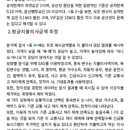
공차한계의 최댓값은 1이며, 공선성 판단을 위한 일반적인 기준은 공차한계
0.10 이하, 분산팽창요인 10 이상이다. <표
3
>을 보면, 모든 변수의 공차한
계 값은 0.1보다 훨씬 크며, VIF값은 10보다 훨씬 작으 므로 공선성의 문제
는 없다고 해석할 수 있다.
2.평균지불의사금액 추정
분석에 앞서 <표
4
>에는 최초 제시금액별로 지 불의사 응답 결과를 제시하
였다. 가격이 낮을 때 ‘예-예’의 응답이 높고, 가격이 높아짐에 따라 ‘아니
오-아니오’의 응답이 많아지는 것을 알 수 있었다.
모형별 분석을 위해 SAS를 이용하였으며, 종속 변수는 지불의사액이며, 독
립변수는 성별, 나이, 최 종학력, 평균 가구소득, 자동차 유무, 평균 운전시
간, 블랙박스 유무, 필요성, 사고 유무, 긴급사고시 신고체계, 기존 교통사
고 처리체계 만족도, 장착의 사, 기대효과를 사용하였다.
또한, 항의성을 포함한 데이터는 분석 결과를 왜 곡시킬 수 있어 이상치를
제거하는 과정에서 제외 하였다.
세 가지 모형에서 공통적으로 선택된 종속변수 는 나이, 평균 가구소득, 블
랙박스 유무, 기존 교통 사고 처리 체계 만족도, 장착의사로 나타났다.
또한, 이용자 의식의 기존 교통사고 처리 체계 만족도는 높을수록 (-)의 값
을 띄는 것을 보아 기존 의 교통사고 처리 체계에 대해 만족할수록 긴급통
보시스템의 추가적인 설치가 필요 없다고 판단하여 지불하고자 하는 의사