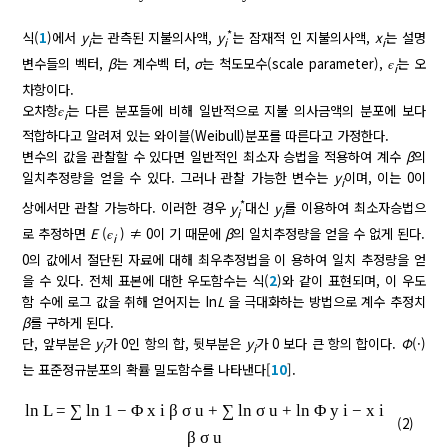
*
식(
1
)에서
y
는 관측된 지불의사액,
y
는 잠재적 인 지불의사액,
x
는 설명
i
i
i
변수들의 벡터,
β
는 계수벡 터,
σ
는 척도모수(scale parameter),
є
는 오
i
차항이다.
오차항
є
는 다른 분포들에 비해 일반적으로 지불 의사금액의 분포에 보다
i
적합하다고 알려져 있는 와이블(Weibull)분포를 따른다고 가정한다.
변수의 값을 관찰할 수 있다면 일반적인 최소자 승법을 적용하여 계수
β
의
일치추정량을 얻을 수 있다. 그러나 관찰 가능한 변수는
y
이며, 이는 0이
i
*
상에서만 관찰 가능하다. 이러한 경우
y
대신
y
를 이용하여 최소자승법으
i
i
로 추정하면
E
(
є
) ≠ 0이 기 때문에
β
의 일치추정량을 얻을 수 없게 된다.
i
0의 값에서 절단된 자료에 대해 최우추정법을 이 용하여 일치 추정량을 얻
을 수 있다. 전체 표본에 대한 우도함수는 식(
2
)와 같이 표현되며, 이 우도
함 수에 로그 값을 취해 얻어지는 In
L
을 극대화하는 방법으로 계수 추정치
β
를 구하게 된다.
단, 앞부분은
y
가 0인 항의 합, 뒷부분은
y
가 0 보다 큰 항의 합이다.
Φ
(·)
i
i
는 표준정규분포의 확률 밀도함수를 나타낸다[
10
].
ln
L
=
∑
ln
1
−
Φ
x
i
β
σ
u
+
∑
ln
σ
u
+
ln
Φ
y
i
−
x
i
(2)
β
σ
u