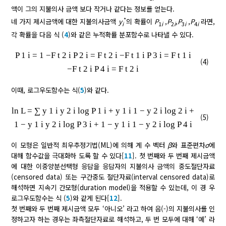
액이 그의 지불의사 금액 보다 작거나 같다는 정보를 얻는다.
*
네 가지 제시금액에 대한 지불의사금액
y
의 확률이
P
,
P
,
P
,
P
라면,
i
1
i
2
i
3
i
4
i
각 확률을 다음 식 (
4
)와 같은 누적확률 분포함수로 나타낼 수 있다.
P
1
i
=
1
−F
t
2
i
P
2
i
=
F
t
2
i
−F
t
1
i
P
3
i
=
F
t
1
i
(4)
−F
t
2
i
P
4
i
=
F
t
2
i
이때, 로그우도함수는 식(
5
)와 같다.
ln
L
=
∑
y
1
i
y
2
i
log
P
1
i
+
y
1
i
1
−
y
2
i
log
2
i
+
(5)
1
−
y
1
i
y
2
i
log
P
3
i
+
1
−
y
1
i
1
−
y
2
i
log
P
4
i
이 모형은 일반적 최우추정기법(ML)에 의해 계 수 벡터
β
와 표준편차
σ
에
대해 함수값을 극대화하 도록 할 수 있다[
11
]. 첫 번째와 두 번째 제시금액
에 대한 이중양분선택형 응답을 응답자의 지불의사 금액의 중도절단자료
(censored data) 또는 구간중도 절단자료(interval censored data)로
해석하면 지속기 간모형(duration model)을 적용할 수 있는데, 이 경 우
로그우도함수는 식 (
5
)와 같게 된다[
12
].
첫 번째와 두 번째 제시금액 모두 ‘아니오’ 라고 하여 음(-)의 지불의사를 인
정하고자 하는 경우는 좌측절단자료로 해석하고, 두 번 모두에 대해 ‘예’ 라