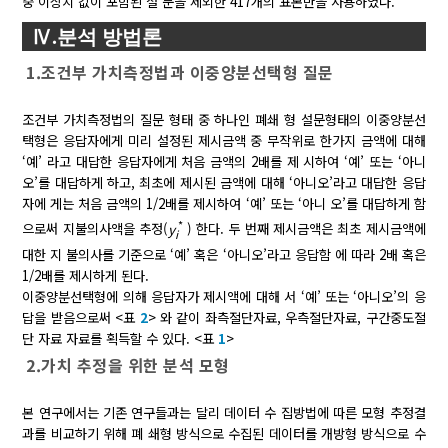
중 이상치 값이 포함된 설 문을 제외한 417개의 표본만을 사용하였다.
Ⅳ.분석 방법론
1.조건부 가치측정법과 이중양분선택형 질문
조건부 가치측정법의 질문 형태 중 하나인 폐쇄 형 설문형태의 이중양분선
택형은 응답자에게 미리 설정된 제시금액 중 무작위로 한가지 금액에 대해
‘예’ 라고 대답한 응답자에게 처음 금액의 2배를 제 시하여 ‘예’ 또는 ‘아니
오’를 대답하게 하고, 최초에 제시된 금액에 대해 ‘아니오’라고 대답한 응답
자에 게는 처음 금액의 1/2배를 제시하여 ‘예’ 또는 ‘아니 오’를 대답하게 함
*
으로써 지불의사액을 추정(
y
) 한다. 두 번째 제시금액은 최초 제시금액에
i
대한 지 불의사를 기준으로 ‘예’ 혹은 ‘아니오’라고 응답함 에 따라 2배 혹은
1/2배를 제시하게 된다.
이중양분선택형에 의해 응답자가 제시액에 대해 서 ‘예’ 또는 ‘아니오’의 응
답을 받음으로써 <표
2
> 와 같이 좌측절단자료, 우측절단자료, 구간중도절
단 자료 자료를 획득할 수 있다. <표
1
>
2.가치 추정을 위한 분석 모형
본 연구에서는 기존 연구들과는 달리 데이터 수 집방법에 따른 모형 추정결
과를 비교하기 위해 폐 쇄형 방식으로 수집된 데이터를 개방형 방식으로 수