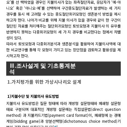
오’를 선 택하였을 경우인 지불의사가 없는 좌측절단자료, 응답자가 ‘예-아
니오’ 혹은 ‘아니오-예’를 선택하여 구간중도절단자료가 발생하는 세 가지
경우를 동시 에 고려할 수 있는 중도절단회귀모형인 생존분석 방법을 제시
하고자 한다. 나아가 비교를 위해 지불 의사가 없을 경우와 같이 한 구간이
절단된 자료를 처리해주는 절단회귀모형인 토빗모형과 지불의사 의 유무를
반영하지 못하는 다중회귀모형의 세 가 지 경우를 비교한다는 점에서 차별
성이 있다.
따라서 토빗모형과 다중회귀분석과 생존분석을 활용하여 지불의사액에 대
한 비교연구를 통해 각 모형이 가지고 있는 장단점을 검토하고 활용성을 제
시하고자 한다.
Ⅲ.조사설계 및 기초통계분
석
1.가치평가를 위한 가상시나리오 설계
1)지불수단 및 지불의사 유도방법
지불의사 유도방법은 질문 형태에 따라 개방형 설문형태와 폐쇄형 설문형
태로 구분되며 대표적인 개방형 설문에는 직접설문법(direct question
method) 과 지불카드기법(payment card format)이, 폐쇄형에 는 경매
게임(bidding game)과 양분선택형(dichotomous choice method)기