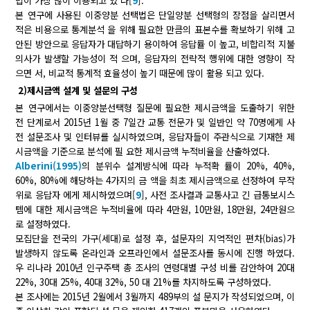
법이 가장 많이 이용되고 있 다[
9
].
본 연구에 사용된 이중양분 선택법은 단일양분 선택형의 장점을 살리면서
적은 비용으로 통계분석 을 위해 필요한 만큼의 표본수를 확보하기 위해 고
안된 방안으로 응답자가 대답하기 용이하여 응답률 이 높고, 비합리적 지불
의사가 발생할 가능성이 적 으며, 응답자의 전략적 행위에 대한 영향이 작
으면 서, 비교적 통계적 효율성이 높기 때문에 많이 활용 되고 있다.
2)제시금액 설계 및 설문의 구성
본 연구에서는 이중양분선택형 질문에 필요한 제시금액을 도출하기 위한
전 단계로서 2015년 1월 중 7일간 교통 전문가 및 일반인 약 70명에게 사
전 설문조사 및 인터뷰를 실시하였으며, 응답자들이 주관식으로 기재한 제
시금액을 기준으로 분석에 필 요한 제시금액 누적비율을 산출하였다.
Alberini(1995)
의 분위수 설계방식에 따라 누적확 률이 20%, 40%,
60%, 80%에 해당하는 4가지의 금 액을 최초 제시금액으로 선정하여 무작
위로 응답자 에게 제시하였으며[
9
], 사전 조사결과 교통사고 긴 급통보시스
템에 대한 제시금액은 누적비율에 따라 4만원, 10만원, 18만원, 24만원으
로 설정하였다.
모집단을 전국의 가구(세대)로 설정 후, 설문자의 지역적인 편차(bias)가
발생하지 않도록 온라인과 오프라인에서 설문조사를 동시에 진행 하였다.
우 리나라 2010년 인구주택 총 조사의 연령대별 구성 비를 감안하여 20대
22%, 30대 25%, 40대 32%, 50 대 21%를 차지하도록 구성하였다.
본 조사에는 2015년 2월에서 3월까지 489부의 설 문지가 작성되었으며, 이