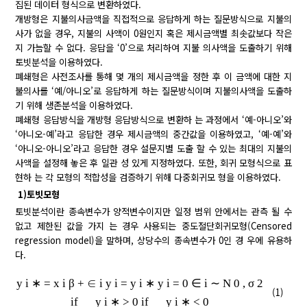
집된 데이터 형식으로 변환하였다.
개방형은 지불의사금액을 직접적으로 응답하게 하는 질문방식으로 지불의
사가 없을 경우, 지불의 사액이 0원인지 혹은 제시금액별 최솟값보다 작은
지 가늠할 수 없다. 응답을 ‘0’으로 처리하여 지불 의사액을 도출하기 위해
토빗분석을 이용하였다.
폐쇄형은 사전조사를 통해 몇 개의 제시금액을 정한 후 이 금액에 대한 지
불의사를 ‘예/아니오’로 응답하게 하는 질문방식이며 지불의사액을 도출하
기 위해 생존분석을 이용하였다.
폐쇄형 응답방식을 개방형 응답방식으로 변환하 는 과정에서 ‘예-아니오’와
‘아니오-예’라고 응답한 경우 제시금액의 중간값을 이용하였고, ‘예-예’와
‘아니오-아니오’라고 응답한 경우 설문지별 도출 할 수 있는 최대의 지불의
사액을 설정해 놓은 후 일관 성 있게 지정하였다. 또한, 회귀 모형식으로 표
현하 는 각 모형의 적합성을 검증하기 위해 다중회귀모 형을 이용하였다.
1)토빗모형
토빗분석이란 종속변수가 양적변수이지만 일정 범위 안에서는 관측 될 수
없고 제한된 값을 가지 는 경우 사용되는 중도절단회귀모형(Censored
regression model)을 말하며, 상당수의 종속변수가 0인 경 우에 유용하
다.
y
i
∗
=
x
i
β
+
∈
i
y
i
=
y
i
∗
y
i
=
0
∈
i
∼
N
0
,
σ
2
(1)
if
y
i
∗
>
0
if
y
i
∗
<
0