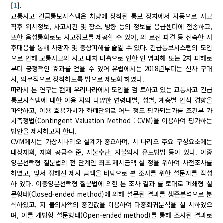
[
1
].
교통사고 긴급통보시스템은 차량에 장착된 통보 장치에서 자동으로 사고
직후 위치정보, 사고시간 및 장소, 방향 등의 정보를 응급센터에 전송하고,
또한 음성통화로도 사고정보를 제공할 수 있어, 의 료진 파견 등 신속한 사
후대응을 통해 사망자 및 중상피해를 줄일 수 있다. 긴급통보시스템의 도입
으로 인해 교통사고의 사고 대처 미흡으로 인한 인 명피해 또는 2차 피해로
부터 긍정적인 효과를 얻을 수 있어 유럽에서는 2018년부터는 신차 구매
시, 의무적으로 장착하도록 법으로 제도화 하였다.
따라서 본 연구는 현재 우리나라에서 도입을 검 토하고 있는 교통사고 긴급
통보시스템에 대한 이용 자의 다양한 연령대별, 성별, 계층별 인식 경향을
파악하고, 이용 효용가치가 화폐단위로 어느 정도 평가되는가를 조건부 가
치측정법(Contingent Valuation Method : CVM)을 이용하여 평가하는
방안을 제시하고자 한다.
CVM에서는 가상시나리오 설계가 중요하며, 시 나리오 주요 구성요소에는
대상재화, 재화 공급수 준, 지불수단, 지불의사 유도방법 등이 있다. 이중
양분선택형 질문법의 전 단계인 최초 제시금액 설 정을 위하여 사전조사를
하였고, 앞서 정해진 제시 금액을 바탕으로 본 조사를 위한 설문지를 작성
하 였다. 이중양분선택형 질문법에 의한 본 조사 결과 를 토대로 폐쇄형 설
문형태(Closed-ended method)에 의해 설문된 결과를 생존분석으로 분
석하였고, 지 불의사액의 중간값을 이용하여 다중회귀분석을 실 시하였으
며, 이를 개방형 설문형태(Open-ended method)를 통해 조사된 결과로