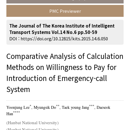
PMC Previewer
The Journal of The Korea Institute of Intelligent
Transport Systems Vol.14 No.6 pp.50-59
Search
Advanced Search
DOI :
https://doi.org/10.12815/kits.2015.14.6.050
Adode Reader(link)
Comparative Analysis of Calculation
Methods on Willingness to Pay for
Introduction of Emergency-call
System
*
**
***
Yoonjung Lee
, Myungsik Do
, Taek young Jang
, Daeseok
****
Han
(Hanbat National University)
(Hanbat National University)