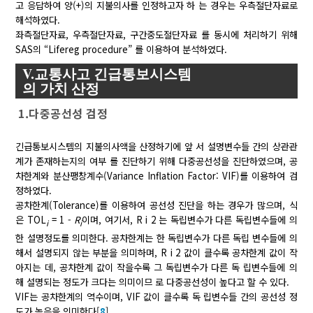
고 응답하여 양(+)의 지불의사를 인정하고자 하 는 경우는 우측절단자료로
해석하였다.
좌측절단자료, 우측절단자료, 구간중도절단자료 를 동시에 처리하기 위해
SAS의 “Lifereg procedure” 를 이용하여 분석하였다.
V.교통사고 긴급통보시스템
의 가치 산정
1.다중공선성 검정
긴급통보시스템의 지불의사액을 산정하기에 앞 서 설명변수들 간의 상관관
계가 존재하는지의 여부 를 진단하기 위해 다중공선성을 진단하였으며, 공
차한계와 분산팽창계수(Variance Inflation Factor: VIF)를 이용하여 검
정하였다.
공차한계(Tolerance)를 이용하여 공선성 진단을 하는 경우가 많으며, 식
은 TOL
= 1 -
R
이며, 여기서,
R
i
2
는 독립변수가 다른 독립변수들에 의
i
i
한 설명정도를 의미한다. 공차한계는 한 독립변수가 다른 독립 변수들에 의
해서 설명되지 않는 부분을 의미하며,
R
i
2
값이 클수록 공차한계 값이 작
아지는 데, 공차한계 값이 작을수록 그 독립변수가 다른 독 립변수들에 의
해 설명되는 정도가 크다는 의미이므 로 다중공선성이 높다고 할 수 있다.
VIF는 공차한계의 역수이며, VIF 값이 클수록 독 립변수들 간의 공선성 정
도가 높음을 의미한다[
8
].