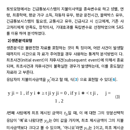
토빗모형에서는 긴급통보시스템의 지불의사액을 종속변수로 하고 성별, 연
령, 최종학력, 평균 가구 소득, 자동차 유무, 평균 운전시간, 블랙박스 유무,
긴급통보시스템의 필요성, 교통사고 유무, 긴급사고 시 신고체계, 기존 사
고처리체계 만족도, 장착의사, 기대효과를 독립변수로 선정하였으며 SAS
를 이용 하여 분석하였다.
2)생존분석모형
생존분석은 불완전한 자료를 포함하는 것이 특 징이며, 어떤 사건이 발생할
때까지의 시간으로 자 료가 주어졌을 경우 사용하는 통계적 분석방법이 다.
최초사건(initial event)이 차후사건(subsequent event)에 의해서 종료
되며, 최초사건과 차후사건이 불확실한 경우가 발생하는데, 이를 중도절단
자료라 고 부른다.
*
응답자의 지불의사금액을
y
라고 할 때, 식(
3
) 으로 표현할 수 있다[
6
].
i
y
ji
=
1
,
if
y
i
∗
≥
t
ji
y
ji
=
0
,
if
y
i
∗
<
t
ji
,
j
=
(3)
1
,
2
i
번째 사람에게 최초 제시된 금액이
t
일 때, 이 에 대한 그의 양분선택적
1
i
응답이 ‘예’로 나왔다면
y
는 0의 값을 가지며, 최초 제시금액이 그의 지불
1
i
의사금액보다 크다고 볼 수 있으며, ‘아니오’라면
y
는 1이고, 최초 제시금
1
i