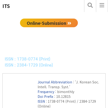
ITS
Online-Submission
한국ITS학회논문지
Journal of Korean Society of Intelligent Transport
Systems
ISSN : 1738-0774 (Print)
ISSN : 2384-1729 (Online)
Journal Abbreviation
: 'J. Korean Soc.
Intell. Transp. Syst.'
Frequency
: bimonthly
Doi Prefix
: 10.12815
ISSN
: 1738-0774 (Print) / 2384-1729
(Online)