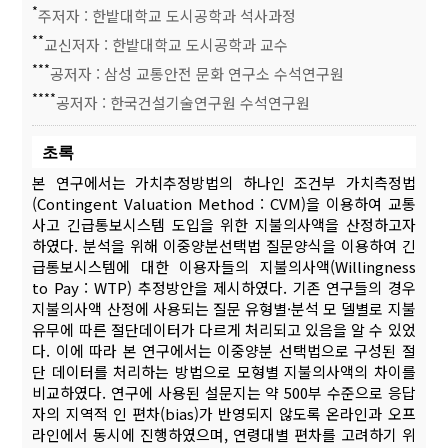
*
주저자 : 한밭대학교 도시공학과 석사과정
**
교신저자 : 한밭대학교 도시공학과 교수
***
공저자 : 삼성 교통안전 문화 연구소 수석연구원
****
공저자 : 한국건설기술연구원 수석연구원
초록
본 연구에서는 가치추정방법의 하나인 조건부 가치측정법
(Contingent Valuation Method : CVM)을 이용하여 교통
사고 긴급통보시스템 도입을 위한 지불의사액을 산정하고자
하였다. 분석을 위해 이중양분선택법 질문양식을 이용하여 긴
급통보시스템에 대한 이용자들의 지불의사액(Willingness
to Pay : WTP) 추정방안을 제시하였다. 기존 연구들의 경우
지불의사액 산정에 사용되는 질문 유형별·분석 모 델별로 지불
유무에 따른 절단데이터가 다르게 처리되고 있음을 알 수 있었
다. 이에 따라 본 연구에서는 이중양분 선택법으로 구성된 절
단 데이터를 처리하는 방법으로 모형별 지불의사액의 차이를
비교하였다. 연구에 사용된 설문지는 약 500부 수준으로 응답
자의 지역적 인 편차(bias)가 반영되지 않도록 온라인과 오프
라인에서 동시에 진행하였으며, 연령대별 편차를 고려하기 위