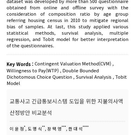
dataset was developed by more than 500 questionnaire
obtained from online and offline survey with the
consideration of composition ratio by age group
referring housing census in 2010 to mitigate regional
bias of samples. At last, this study applied various
statistical methods, survival analysis, multiple
regression, and Tobit model for better interpretation
of the questionnaires.
Contingent Valuation Method(CVM)
,
Key Words :
Willingness to Pay(WTP)
,
Double Bounded
Dichotomous Choice Question
,
Survival Analysis
,
Tobit
Model
교통사고 긴급통보시스템 도입을 위한 지불의사액
산정방안 비교분석
*
**
***
****
이 윤 정
, 도 명 식
, 장 택 영
, 한 대 석