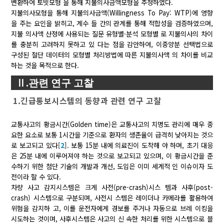
변환하여 토빗모형 을 통해 지불의사금액모형을 추정하였다.
지불의사모형을 통해 지불의사금액(Willingness To Pay: WTP)에 영향
을 주는 요인을 밝히고, 계수 들 간의 관계를 통해 적합성을 검증하였으며,
지불 의사액 산정에 사용되는 질문 유형별·분석 모형별 로 지불의사의 차이
를 충분히 고려하지 못하고 있 다는 점을 감안하여, 이중양분 선택법으로
구성된 절단 데이터의 모형별 처리방법에 따른 지불의사액 의 차이를 비교
하는 것을 목적으로 한다.
Ⅱ.관련 연구 고찰
1.긴급통보시스템의 동향과 관련 연구 고찰
교통사고의 황금시간(Golden time)은 교통사고의 치명도 관리에 매우 중
요한 요소로 보통 1시간을 기준으로 환자의 생존율이 급격히 낮아지는 것으
로 보고되고 있다[
2
]. 보통 15분 내에 의료진이 도착해 야 하며, 초기 대응
은 25분 내에 이루어져야 하는 것으로 보고되고 있으며, 이 황금시간을 준
수하기 위한 첨단 기술의 개발과 개선, 도입은 이미 세계적 인 이슈이자 도
전이라 할 수 있다.
차량 사고 감지시스템은 크게 사전(pre-crash)시스 템과 사후(post-
crash) 시스템으로 구분되며, 사전시 스템은 레이더나 카메라를 활용하여
위험을 감지하 고, 이를 운전자에게 경보를 주거나 자동으로 브레 이킹을
시도하는 것이며, 사후시스템은 사고의 신 속한 처리를 위한 시스템으로 블