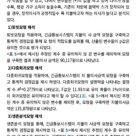
가 작음을 알 수 있고, 나머지 변수들은 (+)의 값을 띄고 있어 나이가 많을
수록, 평균 가구 소득이 높을수록, 기존의 차량에 블랙박 스가 장착되어 있
을 경우, 장착의사가 긍정적일수 록 지불하고자 하는 의사가 높다고 분석되
었다.
1)토빗모형 해석
토빗모형을 적용하여, 긴급통보시스템의 지불의 사 금액 모형을 구축하고
통계적 검정값을 통해 모 형의 적합도를 살펴볼 때, 산출된 변수들의 p값은
유의한 것으로 평가 되었다.
<표
5
>에서 제시된 추정된 계수 중 유의하지 않 은 변수를 제외하여 모형
을 구축한 결과 지불의사 금액은 90,117원으로 나타났다.
2)다중회귀모형 해석
다중회귀모형을 적용하여, 긴급통보시스템의 지 불의사금액 모형을 구축하
고 통계적 검정값을 제시 하였다. 다중회귀모형의 설명력을 나타내는 결정
2
계 수
R
=0.2779으로 나타났고, F값은 11.93으로 유의 확률이 1%이므로
이 회귀모형은 유의하다고 해석 할 수 있다[
13
]. <표
5
>에서 제시된 추정
된 계수 중 유의하지 않은 변수를 제외한 후, 모형을 구축하면 지불의사금
액은 135,878원으로 나타났다.
3)생존분석모형 해석
생존분석 모형을 통해, 긴급통보시스템의 지불의 사금액 모형을 구축하고
통계적 검정값을 제시하였 다. <표
5
>에서 제시된 추정된 계수 중 유의하