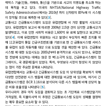
랙박스 기술(진동, 카메라, 통신)을 기반으로 사고의 치명도를 최소화 하는
데 목적을 두고 있다. 미국의 NHTSA(National Highway Traffic
Safety Administration)에서는 2010년 까지 신차량의 85%에 이 시스템
이 장착될 것으로 예측한 바 있다[
3
].
교통사고 긴급통보시스템의 도입은 유럽연합에 서 가장 활발히 시도되고
있다. 유럽연합의 보고서 에 따르면 2009년 115만 건의 심각한 교통사고가
발생하였고, 이로 인한 사회적 비용은 1,600억 유 로에 달한다고 보고하고
있다[
4
]. 이에 유럽연합의 위원회는 사고 발생시 부상자의 빠른 조치를 위
해 112(유럽의 통일 긴급구조번호)를 기반으로 한 긴 급통보시스템 서비스
를 유럽의 모든 자동차를 대상 으로 도입할 것을 제안한 바 있다. 긴급통보
시스템 에 대한 도입시도는 2005년부터 본격적으로 시도되 었으나, 유럽연
합 전반에 도입하는 데에는 많은 장 벽(소극적 도입, 긴급후송시스템의 업
그레이드, 국 경문제)들이 있었다. 특히, 무엇보다 시장이 형성되 지 않았다
는 점이 가장 주요한 문제로 나타났다.
유럽연합에서는 교통사고 긴급통보시스템 도입 의 당위성을 확보하기 위해
다양한 안전관련 시스 템들에 대한 경제성을 비교한 바 있으며, 여기서 긴
급통보시스템은 BCR 3.16으로 분석되어 다른 시스 템들에 비해 상당히 높
은 비용-효율성을 나타냈다 [
5
].
우리나라의 경우 아직 도입을 검토하고 있는 초 기단계로 시스템단말기의
가격설정, 즉 지불의사액 의 추정은 긴급통보시스템 도입의 성패를 결정하
는 매우 중요한 요소라 할 수 있다.