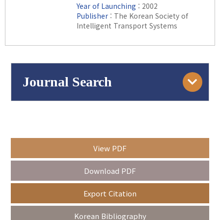
Year of Launching
: 2002
Publisher
: The Korean Society of
Intelligent Transport Systems
Journal Search
Engine
Volume/Issue :
View PDF
Year(s) :
Download PDF
to
Export Citation
Search :
Korean Bibliography