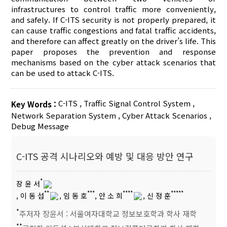
infrastructures to control traffic more conveniently,
and safely. If C-ITS security is not properly prepared, it
can cause traffic congestions and fatal traffic accidents,
and therefore can affect greatly on the driver’s life. This
paper proposes the prevention and response
mechanisms based on the cyber attack scenarios that
can be used to attack C-ITS.
C-ITS
,
Traffic Signal Control System
,
Key Words :
Network Separation System
,
Cyber Attack Scenarios
,
Debug Message
C-ITS 공격 시나리오와 예방 및 대응 방안 연구
*
장 윤 서
**
***
****
*****
, 이 동 섭
, 임 동 호
, 안 소 희
, 신 정 훈
*
주저자 장윤서 : 서울여자대학교 정보보호학과 학사 재학
**