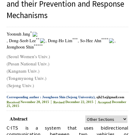
and their Prevention and Response
Mechanisms
*
Yoonsuh Jang
**
***
****
, Dong-Seob Lee
, Dong-Ho Lim
, So-Hee Ahn
,
*****
Jeonghoon Shin
(Seoul Women’s Univ.)
(Pusan National Univ.)
(Kangnam Univ.)
(Tongmyuong Univ.)
(Sejong Univ.)
Corresponding author : Jeonghoon Shin (Sejong University),
sjh21a@gmail.com
November 20, 2015 │
December 22, 2015 │
December
Received
Revised
Accepted
25, 2015
Abstract
C-ITS is a system that uses bidirectional
communication between two vehicles or