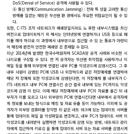
DoS(Denial of Service) 공격에 사용될 수 있다.
④ 통신 방해(Communication Jamming) : 전파 특 성을 고려한 통신
방해를 일컫는 재밍은 무선랜 환 경에서도 주요한 위협요인이 될 수 있
다.
또한, C-ITS 조작 네트워크가 폐쇄망일지라도 노 후한 내부시스템을 최신
버전으로 업데이트하기 위 해서는 인터넷망에 연결하거나 USB 등으로 패
치를 해야 하므로 이 과정에서 내부망으로 접근할 수 있 는 통로가 마련되
어 해킹에 완전히 안전한 폐쇄망 은 존재할 수 없다.
지난 2014년에 발생한 한국수력원자력 SCADA망 공격 사례와 비슷한 시
나리오를 구상할 수 있다. 먼 저 공격자는 무선랜 취약점을 사용하거나 이
메일 등을 통해 외부망에 연결된 내부 PC를 악성코드에 감염시킨다. 그 후
내부 사원이 감염된 PC에 USB 나 외장하드와 같은 저장매체를 연결하여
해당 저 장매체 또한 악성코드에 감염된다면, 이 저장매체 를 내부자가 C-
ITS 네트워크 내부 PC에 연결시킨 순간 결국 내부에 있는 PC까지도 악성
코드에 감염 이 된다. 이때 해당 저장매체에 내부 PC의 자료를 옮긴 뒤 내
부자가 이를 모르고 다시 외부망의 PC에 연결시킨다면 내부에서 공격자에
게 정보를 보내는 형식으로 해킹 및 자료 유출 등이 가능하다. 이외에 도 공
격자가 외부망 컴퓨터를 장악한 뒤 같은 네트 워크에 있는 업데이트 서버를
통해 업데이트 파일 을 악성파일로 변조하고, 내부 PC가 업데이트 서버 의
악성코드를 내려받아 실행하면 악성코드에 감염 되는 방벙, 네트워크 관리
자에게 접근하여 키로깅 을 통해 업데이트 서버 또는 자료 서버를 감염시켜