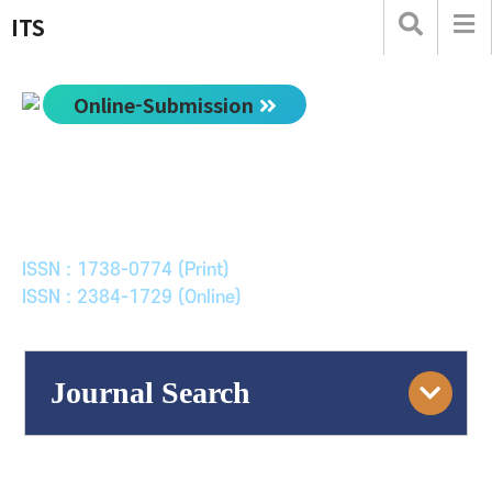
ITS
Online-Submission
한국ITS학회논문지
Journal of Korean Society of Intelligent Transport
Systems
ISSN : 1738-0774 (Print)
ISSN : 2384-1729 (Online)
Journal Search
Engine
Volume/Issue :