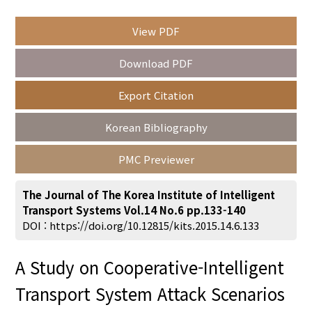
View PDF
Year(s) :
Download PDF
to
Export Citation
Search :
Korean Bibliography
PMC Previewer
The Journal of The Korea Institute of Intelligent
Transport Systems Vol.14 No.6 pp.133-140
Search
Advanced Search
DOI :
https://doi.org/10.12815/kits.2015.14.6.133
Adode Reader(link)
A Study on Cooperative-Intelligent
Transport System Attack Scenarios