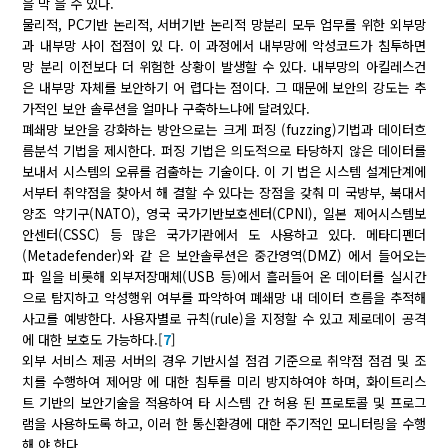
을 막 을 수 있다.
물리적, PC기반 논리적, 서버기반 논리적 망분리 모두 업무를 위한 외부망
과 내부망 사이 접점이 있 다. 이 과정에서 내부망에 악성코드가 침투하면
망 분리 이전보다 더 위험한 상황이 발생할 수 있다. 내부망의 아킬레스건
은 내부망 자체를 보안하기 어 렵다는 점이다. 그 때문에 보안의 강도는 추
가적인 보안 솔루션을 얼마나 구축하느냐에 달려있다.
폐쇄망 보안을 강화하는 방안으로는 크게 퍼징 (fuzzing)기법과 데이터흐
름분석 기법을 제시한다. 퍼징 기법은 의도적으로 타당하지 않은 데이터를
보내서 시스템의 오류를 검출하는 기술이다. 이 기 법은 시스템 설계단계에
서부터 취약점을 찾아서 해 결할 수 있다는 장점을 갖춰 미 국방부, 북대서
양조 약기구(NATO), 영국 국가기반보호센터(CPNI), 일본 제어시스템보
안센터(CSSC) 등 많은 국가기관에서 도 사용하고 있다. 메타디펜더
(Metadefender)와 같 은 보안솔루션은 중간영역(DMZ) 에서 들어오는
파 일을 비롯해 외부저장매체(USB 등)에서 흘러들어 온 데이터를 실시간
으로 탐지하고 악성행위 여부를 파악하여 폐쇄망 내 데이터 흐름을 추적해
사고를 예방한다. 사용자별로 규칙(rule)을 지정할 수 있고 제로데이 공격
에 대한 보호도 가능하다.[
7
]
외부 서비스 제공 서버의 경우 기반시설 점검 기준으로 취약점 점검 및 조
치를 수행하여 제어망 에 대한 침투를 미리 방지하여야 하며, 화이트리스
트 기반의 보안기술을 적용하여 타 시스템 간 허용 된 프로토콜 및 프로그
램을 사용하도록 하고, 이러 한 통신환경에 대한 주기적인 모니터링을 수행
해 야 한다.