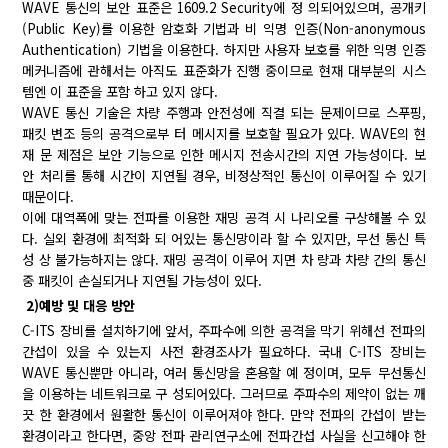
WAVE 통신의 보안 표준은 1609.2 Security에 정 의되어있으며, 공개키
(Public Key)를 이용한 암호화 기법과 비 익명 인증(Non-anonymous
Authentication) 기법을 이용한다. 하지만 사용자 보호를 위한 익명 인증
메커니즘에 관해서는 아직도 표준화가 진행 중이므로 현재 대부분의 시스
템엔 이 표준을 포함 하고 있지 않다.
WAVE 통신 기술은 차량 주행과 안전성에 직결 되는 문제이므로 스푸핑,
패킷 변조 등의 공격으로부 터 메시지를 보호할 필요가 있다. WAVE의 현
재 문 제점은 보안 기능으로 인한 메시지 전송시간의 지연 가능성이다. 보
안 처리를 통해 시간이 지연될 경우, 비정상적인 통신이 이루어질 수 있기
때문이다.
이에 대역폭에 맞는 전파를 이용한 재밍 공격 시 나리오를 구상해볼 수 있
다. 실외 환경에 최적화 되 어있는 통신망이라 할 수 있지만, 무선 통신 특
성 상 불가능하지는 않다. 재밍 공격이 이루어 지면 차 량과 차량 간의 통신
중 패킷이 손실되거나 지연될 가능성이 있다.
2)예방 및 대응 방안
C-ITS 장비를 설치하기에 앞서, 주파수에 의한 공격을 막기 위해선 전파의
간섭이 있을 수 있는지 사전 환경조사가 필요하다. 국내 C-ITS 장비는
WAVE 통신뿐만 아니라, 여러 통신망을 혼용할 예 정이며, 모두 무선통신
을 이용하는 네트워크로 구 성되어있다. 그러므로 주파수의 제약이 없는 깨
끗 한 환경에서 원활한 통신이 이루어져야 한다. 만약 전파의 간섭이 받는
환경이라고 한다면, 중앙 전파 관리연구소에 전파간섭 사실을 신고해야 한