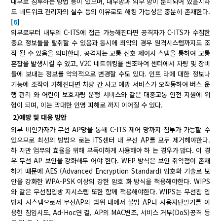
내부로 침투하는 방법 등이 있으며, 내부망과 외부 망이 분리되어 있을지라
도 네트워크 관리자의 실수 등의 이유로도 해킹 가능성은 충분히 존재한다.
[
6
]
외부로부터 내부의 C-ITS에 접근 가능해진다면 공격자가 C-ITS가 수집한
중요 정보들을 탈취할 수 있음과 동시에 최악의 경우 원격시스템까지도 조
작 될 수 있음을 의미한다. 공격자는 교통 신호 제어시 스템을 통하여 교통
혼잡을 발생시킬 수 있고, V2C 네트워킹을 변조하여 센터에서 차량 및 장비
들에 보내는 정보를 악의적으로 변경할 수도 있다. 인프 라에 대한 정보나
기능에 조작이 가해진다면 차량 간 사고 예방 서비스가 오작동하여 버스 운
행 관리 와 어린이 보호차량 운행 서비스와 같은 대중교통 안전 지원에 위
협이 되며, 이는 막대한 인명 피해로 까지 이어질 수 있다.
2)예방 및 대응 방안
외부 비인가자가 무선 AP망을 통해 C-ITS 제어 망까지 침투가 가능할 수
있으므로 최선의 방법으 로는 ITS센터 내 무선 AP를 모두 제거해야한다.
하 지만 업무의 효율을 위해 부득이하게 사용해야 하 는 경우가 많다. 이 경
우 무선 AP 보안을 강화해두 어야 한다. WEP 방식은 보안 취약점이 존재
하기 때문에 AES (Advanced Encryption Standard) 암호화 기술로 보
안을 강화한 WPA-PSK 이상의 강한 암호 화 방식을 적용해야한다. WIPS
와 같은 무선침입방 지시스템 또한 함께 적용해야한다. WIPS는 무선침 입
방지 시스템으로서 무선AP의 범위 내에서 불법 AP나 사용자단말기를 이
용한 침입시도, Ad-Hoc연 결, AP의 MAC변조, 서비스 거부(DoS)공격 등