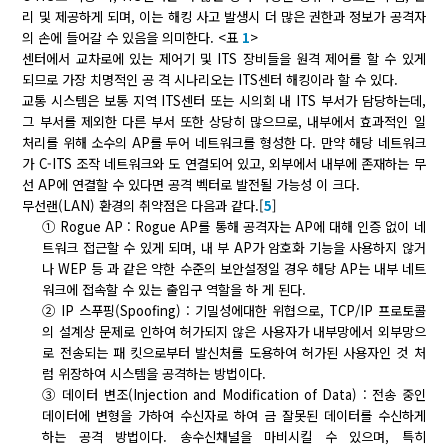
리 및 제공하게 되며, 이는 해킹 사고 발생시 더 많은 권한과 정보가 공격자
의 손에 들어갈 수 있음을 의미한다. <표
1
>
센터에서 교차로에 있는 제어기 및 ITS 장비들을 원격 제어를 할 수 있게
되므로 가장 치명적인 공 격 시나리오는 ITS센터 해킹이라 할 수 있다.
교통 시스템은 보통 지역 ITS센터 또는 시의회 내 ITS 부서가 담당하는데,
그 부서를 제외한 다른 부서 또한 상당히 많으므로, 내부에서 효과적인 일
처리를 위해 소수의 AP를 두어 네트워크를 형성한 다. 만약 해당 네트워크
가 C-ITS 조작 네트워크와 도 연결되어 있고, 외부에서 내부에 존재하는 무
선 AP에 연결할 수 있다면 공격 벡터로 발전될 가능성 이 크다.
무선랜(LAN) 환경의 취약점은 다음과 같다.[
5
]
① Rogue AP : Rogue AP를 통해 공격자는 AP에 대해 인증 없이 네
트워크 접근할 수 있게 되며, 내 부 AP가 암호화 기능을 사용하지 않거
나 WEP 등 과 같은 약한 수준의 보안설정일 경우 해당 AP는 내부 네트
워크에 접속할 수 있는 출입구 역할을 하 게 된다.
② IP 스푸핑(Spoofing) : 기밀성에대한 위협으로, TCP/IP 프로토콜
의 설계상 문제로 인하여 허가되지 않은 사용자가 내부망에서 외부망으
로 전송되는 패 킷으로부터 발신처를 도용하여 허가된 사용자인 것 처
럼 위장하여 시스템을 공격하는 방법이다.
③ 데이터 변조(Injection and Modification of Data) : 전송 중인
데이터에 변형을 가하여 수신자로 하여 금 잘못된 데이터를 수신하게
하는 공격 방법이다. 송수신채널을 마비시킬 수 있으며, 특히