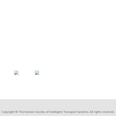
COPYRIGHT TRANSFER AND
RESEARCH ETHICS FORM
ADOBE ACROBAT READER
Copyright © The Korean Society of Intelligent Transport Systems. All rights reserved.