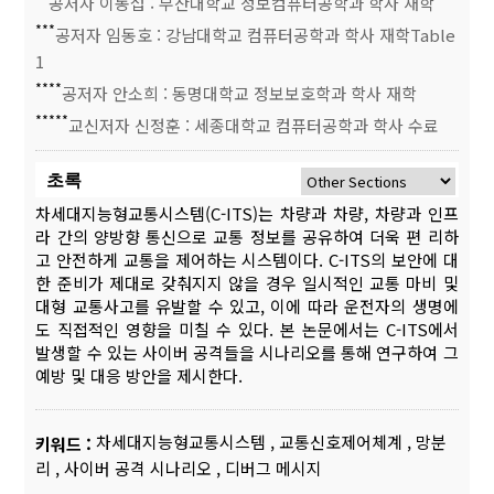
공저자 이동섭 : 부산대학교 정보컴퓨터공학과 학사 재학
***
공저자 임동호 : 강남대학교 컴퓨터공학과 학사 재학Table
1
****
공저자 안소희 : 동명대학교 정보보호학과 학사 재학
*****
교신저자 신정훈 : 세종대학교 컴퓨터공학과 학사 수료
초록
차세대지능형교통시스템(C-ITS)는 차량과 차량, 차량과 인프
라 간의 양방향 통신으로 교통 정보를 공유하여 더욱 편 리하
고 안전하게 교통을 제어하는 시스템이다. C-ITS의 보안에 대
한 준비가 제대로 갖춰지지 않을 경우 일시적인 교통 마비 및
대형 교통사고를 유발할 수 있고, 이에 따라 운전자의 생명에
도 직접적인 영향을 미칠 수 있다. 본 논문에서는 C-ITS에서
발생할 수 있는 사이버 공격들을 시나리오를 통해 연구하여 그
예방 및 대응 방안을 제시한다.
차세대지능형교통시스템
,
교통신호제어체계
,
망분
키워드 :
리
,
사이버 공격 시나리오
,
디버그 메시지