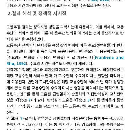
비용과 시간 파라메타의 상대적 크기는 적정한 수준으로 판단 된다.
2.결과 해석 및 정책적 시사점
모형추정 결과는 정책시행 방향을 파악하는데 유용하다. 이를 위해서, 교통
수단의 서비스 변화에 따른 이 용수요 변화를 파악하는 것이 중요하므로 탄
력성 분석을 수행하였다.
교통수단 선택에서 탄력성은 속성 값의 변화에 따른 수요(선택확률)의 변화
를 나타낸다. 예컨대 속성 값이 운송비용이라면 수요의 비용탄력성(
є
)은
(수요량의 변화율 / 비용의 변화율) =
로 계산된 다(
Frankena and
Rho, 1992
). 수요의 시간탄력성도 마찬가지 개념이다.
탄력성은 직접탄력성과 교차탄력성으로 구분하여 해석한다. 직접탄력성은
해당 교통수단의 서비스 변화 가 그 수단의 수요에 미치는 영향을 파악하는
데 이용된다. 반면에 교차탄력성은 해당 교통수단의 서비스 변 화가 경쟁관
계에 있는 다른 교통수단의 수요에 미치는 영향을 파악하려는 목적으로 활
용된다. 연구를 통해 도출된 급행열차와 승용차의 직접탄력성과 교차탄력
성은 <Table
7
>과 같다. 탄력성의 도출은 <Table
3
>의 통 행비용과 통행
시간이 각각 증가 또는 감소
함에 따른 교통수단별 수요량의 변화율
로 계
산된다.
<Table
7
>로부터, 광역전철 급행열차의 직접탄력성은 통행비용 –0.0868,
통행시간 –1.1398이다. 이는 통 행시간이 1% 감소함에 따라 통행수요는