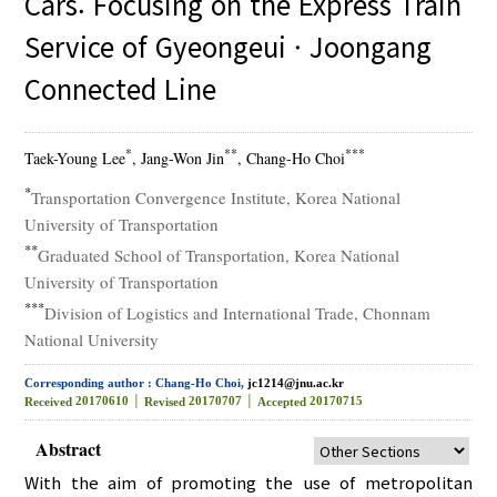
Cars: Focusing on the Express Train
Service of Gyeongeui · Joongang
Connected Line
*
**
***
Taek-Young Lee
, Jang-Won Jin
, Chang-Ho Choi
*
Transportation Convergence Institute, Korea National
University of Transportation
**
Graduated School of Transportation, Korea National
University of Transportation
***
Division of Logistics and International Trade, Chonnam
National University
Corresponding author : Chang-Ho Choi,
jc1214@jnu.ac.kr
20170610 │
20170707 │
20170715
Received
Revised
Accepted
Abstract
With the aim of promoting the use of metropolitan