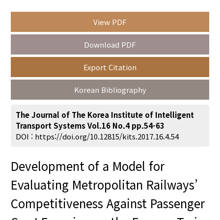
View PDF
Year(s) :
Download PDF
to
Export Citation
Search :
Korean Bibliography
The Journal of The Korea Institute of Intelligent
Transport Systems Vol.16 No.4 pp.54-63
DOI :
https://doi.org/10.12815/kits.2017.16.4.54
Search
Advanced Search
Development of a Model for
Adode Reader(link)
Evaluating Metropolitan Railways’
Competitiveness Against Passenger