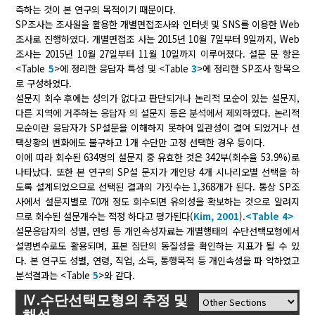
측하는 것이 본 연구의 목적이기 때문이다.
SP조사는 조사원을 활용한 개별면접조사와 인터넷 및 SNS를 이용한 Web
조사로 진행하였다. 개별면접조 사는 2015년 10월 7일부터 9일까지, Web
조사는 2015년 10월 27일부터 11월 10일까지 이루어졌다. 설문 문 항은
<Table
5
>에 정리한 응답자 특성 및 <Table
3
>에 정리한 SP조사 항목으
로 구성하였다.
설문지 회수 후에는 성의가 없다고 판단되거나 논리적 모순이 있는 설문지,
다른 지역에 거주하는 응답자 의 설문지 등은 분석에서 제외하였다. 논리적
모순이란 응답자가 SP설문을 이해하지 못하여 일관성이 결여 되었거나 선
택상황의 변화에도 불구하고 1개 수단만 고정 선택한 경우 등이다.
이에 따라 회수된 634명의 설문지 중 유효한 것은 342부(회수율 53.9%)로
나타났다. 또한 본 연구의 SP설 문지가 개인당 4개 시나리오별 선택을 하
도록 설계되었으므로 선택된 결과의 가짓수는 1,368개가 된다. 통상 SP조
사에서 설문지별로 70개 정도 회수되면 유의성을 확보하는 것으로 알려지
므로 회수된 설문개수는 적정 하다고 평가된다(
Kim, 2001
).
<Table 4>
설문응답자의 성별, 연령 등 개인속성자료는 개별행태의 수단선택모형에서
설명변수로도 활용되며, 표본 집단의 동질성을 확인하는 지표가 될 수 있
다. 본 연구도 성별, 연령, 직업, 소득, 통행목적 등 개인속성을 파 악하였고
분석결과는 <Table
5
>와 같다.
Ⅳ.수단선택모형의 추정 및
해석