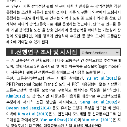
열차이다.
본 연구가 기존 광역전철 관련 연구에 대한 차별성은 두 광역전철을 직결
운행하는 조건을 새롭게 반영한 것이다. 기존 연구들이 외곽에서 도심까지
운행하는 구조임에 비해, 본 연구는 외곽과 도심 및 도심과 외곽 을 상호 연
계하여 하나의 광역교통축으로 개발·운영하는 접근이다. 만약 본 연구를 통
해 개별 광역전철 노선 을 상호 연계하여 운행권역을 확대하는 가능성과 장
점이 도출된다면, 이를 정책에 반영하여 수도권 등 광역 도시의 교통혼잡
해소에 기여할 수 있게 된다.
Ⅱ.선행연구 조사 및 시사점
두 개 교통수단 간 전환모형이나 다수 교통수단 간 선택모형을 추정하는데
있어, 일반적으로 SP 조사자료 및 이를 이용하는 로짓모형(logit model)
이 사용된다. 관련된 선행연구를 살펴보고 시사점을 도출해 본다.
우선, 교통수단선택모형 연구 사례를 살펴보면,
Yu et al.(2011)
은
PRT(Personal Rapid Transit) 도입 시 PRT 이용경험이 없는 사람들의
교통수단선택 행태를 모형으로 구현하고 변화되는 특징을 분석하였다.
Kim(2012)
도 광역도시권 대중교통 이용자를 대상으로 수단선택모형을
추정하여 서비스 공급 방안을 제시하였고,
Sung et al.(2002)
과
Byeon and Jang(2014)
등도 유사한 모형과 특성을 연구한 바 있다.
이밖에
Kim et al.(2013)
은 노 면전차나 모노레일 등 신교통수단으로 연
구대상을 확대하였고,
Yun and Park(2010)
과
Yun et al.(2011)
은 지
방 광역도시인 대구권의 대중교통수단 선택 특성을 제시하였다.