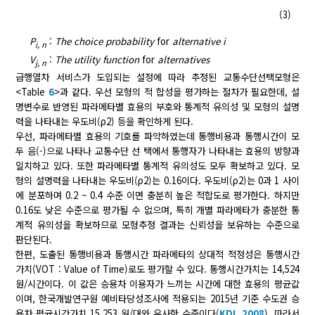
(3)
P
:
The choice probability
for
alternative i
i, n
V
:
The utility function
for
alternatives
j, n
급행열차 서비스가 도입되는 설정에 따라 추정된 교통수단선택모형은
<Table
6
>과 같다. 우선 모형의 적 합성을 평가하는 절차가 필요한데, 설
명변수로 반영된 파라메타별 효용의 부호와 통계적 유의성 및 모형의 설명
력을 나타내는 우도비(ρ2) 등을 확인하게 된다.
우선, 파라메타별 효용의 기호를 파악하였는데 통행비용과 통행시간이 모
두 음(-)으로 나타나 교통수단 선 택에서 통행자가 나타내는 효용의 방향과
일치하고 있다. 또한 파라메타별 통계적 유의성도 모두 확보하고 있다. 모
형의 설명력을 나타내는 우도비(ρ2)는 0.16이다. 우도비(ρ2)는 0과 1 사이
에 분포하며 0.2 ~ 0.4 수준 이면 충분히 높은 적합도로 평가한다. 하지만
0.16도 낮은 수준으로 평가될 수 없으며, 특히 개별 파라메타가 충분한 통
계적 유의성을 확보하므로 모형추정 결과는 신뢰성을 보유하는 수준으로
판단된다.
한편, 도출된 통행비용과 통행시간 파라메타의 상대적 적정성은 통행시간
가치(VOT : Value of Time)로도 평가할 수 있다. 통행시간가치는 14,524
원/시간이다. 이 값은 승용차 이용자가 느끼는 시간에 대한 효용의 평균값
이며, 한국개발연구원 예비타당성조사에 적용되는 2015년 기준 수도권 승
용차 평균시간가치 15,253 원/대와 유사한 수준이다(
KDI, 2008
). 따라서