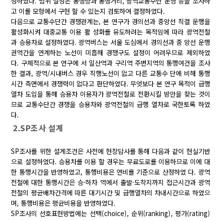
정하였다. 범위 설정은 통행량과 통행거리, 광역교통수단 운영 등을 조사하
고 이를 모형에서 구현 할 수 있는지 검토하여 결정하였다.
다음으로 교통수단간 경쟁관계는, 본 연구가 경의선과 중앙선 직결 운행을
활성화시켜 대중교통 이용 활 성화를 유도하려는 목적임에 따라 광역전철
과 승용차로 설정하였다. 광역버스는 서울 도심에서 경의선과 중 앙선 운행
권역간을 연계하는 노선이 미흡해 경쟁구도 설정이 어려우므로 제외하였
다. 구체적으로 본 연구에 서 일산역과 구리역 주변지역의 통행여건을 조사
한 결과, 광역/시내버스 경우 직행노선이 없고 다른 교통수 단에 비해 통행
시간 측면에서 경쟁력이 없다고 판단하였다. 무엇보다 본 연구 목적이 급행
열차 도입을 통해 승용차 이용자가 광역전철로 전환시킬 방안을 찾는 것이
므로 교통수단간 경쟁을 승용차와 광역전철의 급행 열차로 국한토록 하였
다.
2.SP조사 설계
SP조사를 위한 설계조건은 사전에 현장답사를 통해 다음과 같이 현실기반
으로 설정하였다. 승용차를 이용 할 경우는 무료도로를 이용하므로 이에 대
한 통행시간을 반영하였고, 통행비용은 연비를 기준으로 산정하였 다. 광역
전철에 대한 통행시간은 승·하차 역에서 출발·도착지까지 접근시간과 광역
전철의 평균배차간격에 따른 대기시간 및 급행열차의 차내시간으로 하였으
며, 통행비용은 평균비용을 반영하였다.
SP조사의 선호표현방법에는 선택(choice), 순위(ranking), 평가(rating)