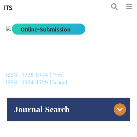
ITS
Online-Submission
한국ITS학회논문지
Journal of Korean Society of Intelligent Transport
Systems
ISSN : 1738-0774 (Print)
ISSN : 2384-1729 (Online)
Journal Search
Engine
Volume/Issue :