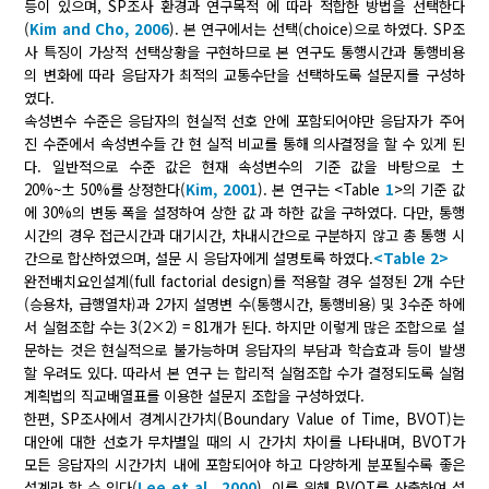
등이 있으며, SP조사 환경과 연구목적 에 따라 적합한 방법을 선택한다
(
Kim and Cho, 2006
). 본 연구에서는 선택(choice)으로 하였다. SP조
사 특징이 가상적 선택상황을 구현하므로 본 연구도 통행시간과 통행비용
의 변화에 따라 응답자가 최적의 교통수단을 선택하도록 설문지를 구성하
였다.
속성변수 수준은 응답자의 현실적 선호 안에 포함되어야만 응답자가 주어
진 수준에서 속성변수들 간 현 실적 비교를 통해 의사결정을 할 수 있게 된
다. 일반적으로 수준 값은 현재 속성변수의 기준 값을 바탕으로 ±
20%~± 50%를 상정한다(
Kim, 2001
). 본 연구는 <Table
1
>의 기준 값
에 30%의 변동 폭을 설정하여 상한 값 과 하한 값을 구하였다. 다만, 통행
시간의 경우 접근시간과 대기시간, 차내시간으로 구분하지 않고 총 통행 시
간으로 합산하였으며, 설문 시 응답자에게 설명토록 하였다.
<Table 2>
완전배치요인설계(full factorial design)를 적용할 경우 설정된 2개 수단
(승용차, 급행열차)과 2가지 설명변 수(통행시간, 통행비용) 및 3수준 하에
서 실험조합 수는 3(2×2) = 81개가 된다. 하지만 이렇게 많은 조합으로 설
문하는 것은 현실적으로 불가능하며 응답자의 부담과 학습효과 등이 발생
할 우려도 있다. 따라서 본 연구 는 합리적 실험조합 수가 결정되도록 실험
계획법의 직교배열표를 이용한 설문지 조합을 구성하였다.
한편, SP조사에서 경계시간가치(Boundary Value of Time, BVOT)는
대안에 대한 선호가 무차별일 때의 시 간가치 차이를 나타내며, BVOT가
모든 응답자의 시간가치 내에 포함되어야 하고 다양하게 분포될수록 좋은
설계라 할 수 있다(
Lee et al., 2000
). 이를 위해 BVOT를 산출하여 설