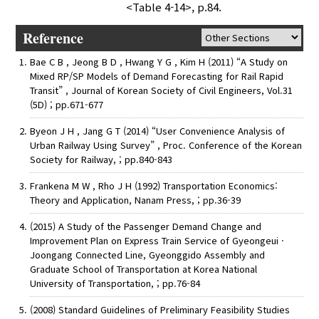
<Table 4-14>, p.84.
Reference
Bae C B , Jeong B D , Hwang Y G , Kim H (2011) “A Study on
Mixed RP/SP Models of Demand Forecasting for Rail Rapid
Transit” , Journal of Korean Society of Civil Engineers, Vol.31
(5D) ; pp.671-677
Byeon J H , Jang G T (2014) “User Convenience Analysis of
Urban Railway Using Survey” , Proc. Conference of the Korean
Society for Railway, ; pp.840-843
Frankena M W , Rho J H (1992) Transportation Economics:
Theory and Application, Nanam Press, ; pp.36-39
(2015) A Study of the Passenger Demand Change and
Improvement Plan on Express Train Service of Gyeongeui ·
Joongang Connected Line, Gyeonggido Assembly and
Graduate School of Transportation at Korea National
University of Transportation, ; pp.76-84
(2008) Standard Guidelines of Preliminary Feasibility Studies