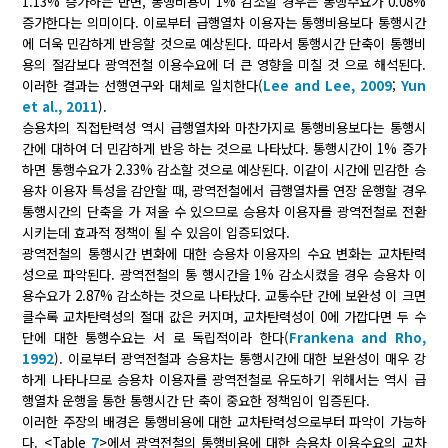
1.13% 증가하는 반면, 통행비용이 1% 감소할 경우는 통행수요가 0.08%
증가한다는 의미이다. 이로부터 급행열차 이용자는 통행비용보다 통행시간
에 더욱 민감하게 반응할 것으로 예상된다. 따라서 통행시간 단축이 통행비
용의 절감보다 광역전철 이용수요에 더 큰 영향을 미칠 것 으로 해석된다.
이러한 결과는 선행연구와 대체로 일치한다(
Lee and Lee, 2009
;
Yun
et al., 2011
).
승용차의 직접탄력성 역시 급행열차와 마찬가지로 통행비용보다는 통행시
간에 대하여 더 민감하게 반응 하는 것으로 나타났다. 통행시간이 1% 증가
하면 통행수요가 2.33% 감소할 것으로 예상된다. 이같이 시간에 민감한 승
용차 이용자 특성을 감안할 때, 광역전철에서 급행열차를 연장 운행할 경우
통행시간의 단축을 가 져올 수 있으므로 승용차 이용자를 광역전철로 전환
시키는데 효과적 정책이 될 수 있음이 입증되었다.
광역전철의 통행시간 변화에 대한 승용차 이용자의 수요 변화는 교차탄력
성으로 파악된다. 광역전철의 통 행시간을 1% 감소시켰을 경우 승용차 이
용수요가 2.87% 감소하는 것으로 나타났다. 교통수단 간에 보완성 이 크면
클수록 교차탄력성의 절대 값은 커지며, 교차탄력성이 0에 가깝다면 두 수
단에 대한 통행수요는 서 로 독립적이라 한다(
Frankena and Rho,
1992
). 이로부터 광역전철과 승용차는 통행시간에 대한 보완성이 매우 강
하게 나타나므로 승용차 이용자를 광역전철로 유도하기 위해서는 역시 급
행열차 운행을 통한 통행시간 단 축이 중요한 정책임이 입증된다.
이러한 주장의 배경은 통행비용에 대한 교차탄력성으로부터 파악이 가능하
다. <Table
7
>에서 광역전철의 통행비용에 대한 승용차 이용수요의 교차