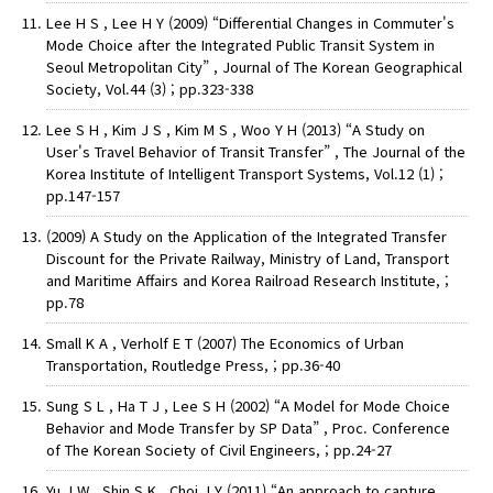
Lee H S , Lee H Y (2009) “Differential Changes in Commuter's
Mode Choice after the Integrated Public Transit System in
Seoul Metropolitan City” , Journal of The Korean Geographical
Society, Vol.44 (3) ; pp.323-338
Lee S H , Kim J S , Kim M S , Woo Y H (2013) “A Study on
User's Travel Behavior of Transit Transfer” , The Journal of the
Korea Institute of Intelligent Transport Systems, Vol.12 (1) ;
pp.147-157
(2009) A Study on the Application of the Integrated Transfer
Discount for the Private Railway, Ministry of Land, Transport
and Maritime Affairs and Korea Railroad Research Institute, ;
pp.78
Small K A , Verholf E T (2007) The Economics of Urban
Transportation, Routledge Press, ; pp.36-40
Sung S L , Ha T J , Lee S H (2002) “A Model for Mode Choice
Behavior and Mode Transfer by SP Data” , Proc. Conference
of The Korean Society of Civil Engineers, ; pp.24-27
Yu J W , Shin S K , Choi J Y (2011) “An approach to capture