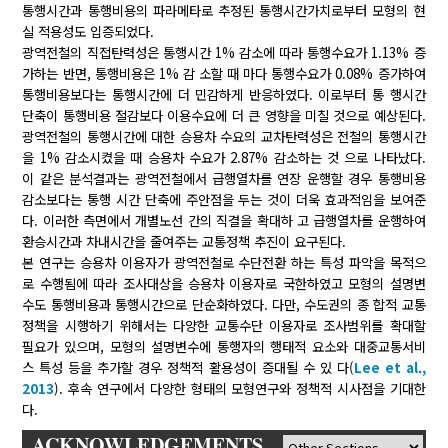
통행시간과 통행비용의 파라메타로 추정된 통행시간가치로부터 모형의 현
실 적용성도 입증되었다.
광역전철의 직접탄력성은 통행시간 1% 감소에 따라 통행수요가 1.13% 증
가하는 반면, 통행비용은 1% 감 소할 때 마다 통행수요가 0.08% 증가하여
통행비용보다는 통행시간에 더 민감하게 반응하였다. 이로부터 통 행시간
단축이 통행비용 절감보다 이용수요에 더 큰 영향을 미칠 것으로 예상된다.
광역전철의 통행시간에 대한 승용차 수요의 교차탄력성은 전철의 통행시간
을 1% 감소시켰을 때 승용차 수요가 2.87% 감소하는 것 으로 나타났다.
이 같은 분석결과는 광역전철에서 급행열차를 연장 운행할 경우 통행비용
감소보다는 통행 시간 단축에 주안점을 두는 것이 더욱 효과적임을 보여준
다. 이러한 측면에서 개별노선 간의 직결을 확대하 고 급행열차를 운행하여
환승시간과 차내시간을 줄여주는 교통정책 추진이 요구된다.
본 연구는 승용차 이용자가 광역전철로 수단전환 하는 특성 파악을 목적으
로 수행됨에 따라 조사대상을 승용차 이용자로 국한하였고 모형의 설명변
수도 통행비용과 통행시간으로 단순화하였다. 다만, 수도권의 종 합적 교통
정책을 시행하기 위해서는 다양한 교통수단 이용자로 조사범위를 확대할
필요가 있으며, 모형의 설명변수에 통행자의 행태적 요소와 대중교통서비
스 특성 등을 추가할 경우 정책적 활용성이 증대될 수 있 다(
Lee et al.,
2013
). 후속 연구에서 다양한 형태의 모형연구와 정책적 시사점을 기대한
다.
ACKNOWLEDGEMENTS