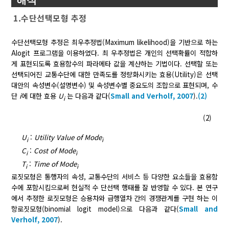
1.수단선택모형 추정
수단선택모형 추정은 최우추정법(Maximum likelihood)을 기반으로 하는
Alogit 프로그램을 이용하였다. 최 우추정법은 개인의 선택확률이 적합하
게 표현되도록 효용함수의 파라메타 값을 계산하는 기법이다. 선택할 또는
선택되어진 교통수단에 대한 만족도를 정량화시키는 효용(Utility)은 선택
대안의 속성변수(설명변수) 및 속성변수별 중요도의 조합으로 표현되며, 수
단
i
에 대한 효용
U
는 다음과 같다(
Small and Verholf, 2007
).
(2)
i
(2)
U
:
Utility Value of Mode
i
i
C
:
Cost of Mode
i
i
T
:
Time of Mode
i
i
로짓모형은 통행자의 속성, 교통수단의 서비스 등 다양한 요소들을 효용함
수에 포함시킴으로써 현실적 수 단선택 행태를 잘 반영할 수 있다. 본 연구
에서 추정한 로짓모형은 승용차와 급행열차 간의 경쟁관계를 구현 하는 이
항로짓모형(binomial logit model)으로 다음과 같다(
Small and
Verholf, 2007
).