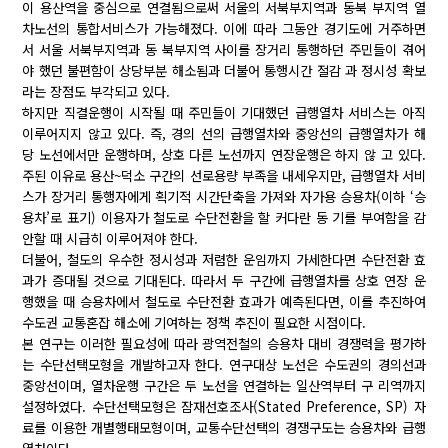
이 용산역을 중심으로 연결됨으로써 서울의 서북부지역과 동북 부지역 열
차노선의 통합서비스가 가능해졌다. 이에 따라 그동안 경기도에 거주하면
서 서울 서북부지역과 동 북부지역 사이를 장거리 통행하던 주민들이 겪어
야 했던 불편함이 상당부분 해소됨과 더불어 통행시간 절감 과 정시성 확보
라는 장점도 부각되고 있다.
하지만 직결운행이 시작될 때 주민들이 기대했던 급행열차 서비스는 아직
이루어지지 않고 있다. 즉, 경의 선의 급행열차와 중앙선의 급행열차가 해
당 노선에서만 운행하며, 상호 다른 노선까지 연장운행은 하지 않 고 있다.
주된 이유로 용산~덕소 구간의 선로용량 부족을 내세우지만, 급행열차 서비
스가 장거리 통행자에게 획기적 시간단축을 가져와 자가용 승용차(이하 ‘승
용차’로 표기) 이용자가 철도로 수단전환을 할 커다란 동 기를 부여함을 감
안할 때 시급히 이루어져야 한다.
더불어, 철도의 우수한 정시성과 저렴한 운임까지 가세한다면 수단전환 효
과가 증대될 것으로 기대된다. 따라서 두 구간에 급행열차를 상호 연장 운
행했을 때 승용차에서 철도로 수단전환 효과가 예측된다면, 이를 추진하여
수도권 교통혼잡 해소에 기여하는 정책 추진이 필요한 시점이다.
본 연구는 이러한 필요성에 따라 광역전철의 승용차 대비 경쟁력을 평가하
는 수단선택모형을 개발하고자 한다. 연구대상 노선은 수도권의 경의선과
중앙선이며, 열차운행 구간은 두 노선을 연결하는 일산역부터 구 리역까지
설정하였다. 수단선택모형은 잠재선호조사(Stated Preference, SP) 자
료를 이용한 개별행태모형이며, 교통수단선택의 경쟁구도는 승용차와 급행