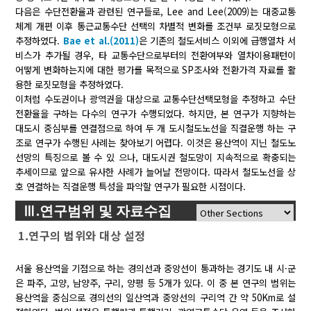
다음은 수단전환율과 관련된 연구들로, Lee and Lee(2009)는 대중교통
체계 개편 이후 통근교통수단 선택의 차별적 변화를 조건부 로짓모형으로
추정하였다.
Bae et al.(2011)
은 기존의 철도서비스 이외에 급행열차 서
비스가 추가될 경우, 타 교통수단으로부터의 전환여부와 열차이용패턴이
어떻게 변화하는지에 대한 평가를 목적으로 SP조사와 전환가격 자료를 활
용한 로짓모형을 추정하였다.
이처럼 수도권이나 광역권을 대상으로 교통수단선택모형을 추정하고 수단
전환율을 구하는 다수의 연구가 수행되었다. 하지만, 본 연구가 지향하는
대도시 중심부를 연결점으로 하여 두 개 도시철도노선을 직결운행 하는 구
조로 연구가 수행된 사례는 찾아보기 어렵다. 이것은 용산역이 지닌 철도노
선망의 특징으로 볼 수 있 으나, 대도시권 철도망이 지속적으로 확충되는
추세이므로 앞으로 유사한 사례가 늘어날 전망이다. 따라서 철도노선을 상
호 연결하는 직결운행 특성을 파악할 연구가 필요한 시점이다.
Ⅲ.연구범위 및 자료수집
1.연구의 범위와 대상 설정
서울 용산역을 기점으로 하는 경의선과 중앙선이 통과하는 경기도 내 시·군
은 파주, 고양, 남양주, 구리, 양평 등 5개가 있다. 이 중 본 연구의 범위는
용산역을 중심으로 경의선의 일산역과 중앙선의 구리역 간 약 50Km로 설