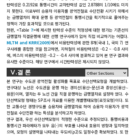
탄력성은 0.2192로 통행시간의 교차탄력성 값인 2.8788의 1/10에도 미치
지 못한다. 이로부터 승용차 이용자를 광역전철로 수단전환 시키기 위해서
는 급행열차의 확대 운행 등 광역전철의 통행시간을 획기적으로 줄여주는
정책이 가장 효과적일 것으로 평가된다.
한편, <Table
7
>에 제시한 탄력성 수준의 적정성에 대한 평가는 기존선의
급행열차 직결운행에 대한 선행 연구사례가 없어 직접 비교하기는 어렵다.
MLTM and KRRI(2009)
에서 비용탄력성에 관한 8개(국내 1, 국외 7) 연
구사례를 종합한 것을 참고하면, 지하철의 비용탄력성은 –0.2 ~ -0.8 사이
에, 버스의 비용탄력성은 –0.2 ~ -0.4 사이에 분포하고 있어 본 연구 결과와
유사한 수준이다. 해당 연구에서 시간탄력성은 제시되지 않았다.
Ⅴ.결 론
본 연구는 수도권 광역전철 활성화를 목표로 수단선택모형을 개발하였다.
연구대상 노선은 수도권을 운행 하는 경의선(용산~문산)과 중앙선(용산∼
용문)이며, 열차는 두 노선 간을 직결 운행하는 급행열차로 설정하 였다. 수
단선택모형 형태는 SP조사 자료를 이용한 개별행태모형(로짓모형)이다. 또
한 교통수단 경쟁구도를 승용차와 급행열차로 하여 승용차 이용자가 광역
전철로 수단전환 하는 특성을 분석하고자 하였다.
연구 결과, 우선 수단선택모형이 적정한 수준으로 추정되었다. 통행비용과
통행시간 파라메타가 모두 음(-)의 부호를 나타내 효용의 방향과 일치하였
으며, 모형의 설명력을 나타내는 우도비(ρ2)도 일정수준 확보하였다. 또 한