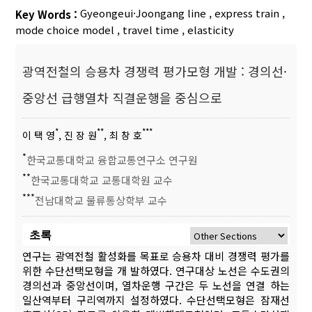
Gyeongeui·Joongang line
,
express train
,
Key Words :
mode choice model
,
travel time
,
elasticity
광역전철의 승용차 경쟁력 평가모형 개발 : 경의선·
중앙선 급행열차 직결운행을 중심으로
*
**
***
이 택 영
, 진 장 원
, 최 창 호
*
한국교통대학교 융합교통연구소 연구원
**
한국교통대학교 교통대학원 교수
***
전남대학교 물류통상학부 교수
초록
연구는 광역전철 활성화를 목표로 승용차 대비 경쟁력 평가를
위한 수단선택모형을 개 발하였다. 연구대상 노선은 수도권의
경의선과 중앙선이며, 열차운행 구간은 두 노선을 연결 하는
일산역부터 구리역까지 설정하였다. 수단선택모형은 잠재선