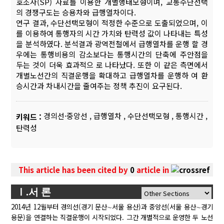
호조사(SP) 자료를 이용한 개별행태모형이며, 교통수단선택
의 경쟁구도는 승용차와 급행열차이다.
연구 결과, 수단선택모형이 적정한 수준으로 도출되었으며, 이
를 이용하여 통행자의 시간 가치와 탄력성 값이 나타내는 특성
을 분석하였다. 분석결과 광역전철에서 급행열차를 운행 할 경
우에는 통행비용의 감소보다는 통행시간의 단축에 주안점을
두는 것이 더욱 효과적으 로 나타났다. 또한 이 같은 측면에서
개별노선간의 직결운행을 확대하고 급행열차를 운행하 여 환
승시간과 차내시간을 줄여주는 정책 추진이 요구된다.
경의선·중앙선
,
급행열차
,
수단선택모형
,
통행시간
,
키워드 :
탄력성
This article has been cited by
0
article in
Ⅰ.서 론
2014년 12월부터 경의선(경기 문산∼서울 용산)과 중앙선(서울 용산∼경기
용문)을 연결하는 직결운행이 시작되었다. 그간 개별적으로 운영한 두 노선