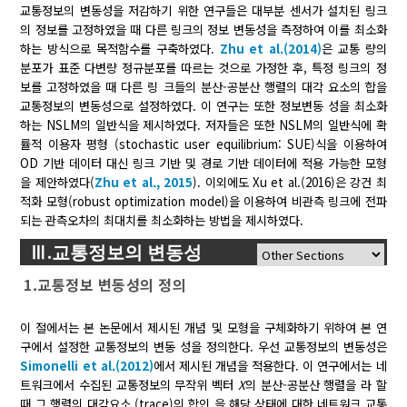
교통정보의 변동성을 저감하기 위한 연구들은 대부분 센서가 설치된 링크
의 정보를 고정하였을 때 다른 링크의 정보 변동성을 측정하여 이를 최소화
하는 방식으로 목적함수를 구축하였다.
Zhu et al.(2014)
은 교통 량의
분포가 표준 다변량 정규분포를 따르는 것으로 가정한 후, 특정 링크의 정
보를 고정하였을 때 다른 링 크들의 분산-공분산 행렬의 대각 요소의 합을
교통정보의 변동성으로 설정하였다. 이 연구는 또한 정보변동 성을 최소화
하는 NSLM의 일반식을 제시하였다. 저자들은 또한 NSLM의 일반식에 확
률적 이용자 평형 (stochastic user equilibrium: SUE)식을 이용하여
OD 기반 데이터 대신 링크 기반 및 경로 기반 데이터에 적용 가능한 모형
을 제안하였다(
Zhu et al., 2015
). 이외에도 Xu et al.(2016)은 강건 최
적화 모형(robust optimization model)을 이용하여 비관측 링크에 전파
되는 관측오차의 최대치를 최소화하는 방법을 제시하였다.
Ⅲ.교통정보의 변동성
1.교통정보 변동성의 정의
이 절에서는 본 논문에서 제시된 개념 및 모형을 구체화하기 위하여 본 연
구에서 설정한 교통정보의 변동 성을 정의한다. 우선 교통정보의 변동성은
Simonelli et al.(2012)
에서 제시된 개념을 적용한다. 이 연구에서는 네
트워크에서 수집된 교통정보의 무작위 벡터
X
의 분산-공분산 행렬을
라 할
때 그 행렬의 대각요소 (trace)의 합인
을 해당 상태에 대한 네트워크 교통