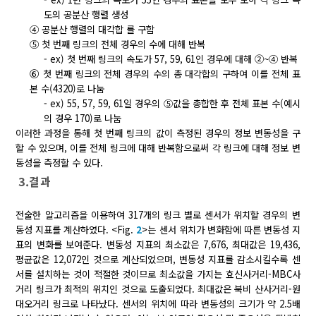
도의 공분산 행렬 생성
④
공분산 행렬의 대각합
를 구함
⑤
첫 번째 링크의 전체 경우의 수에 대해 반복
-
ex) 첫 번째 링크의 속도가 57, 59, 61인 경우에 대해 ②~④ 반복
⑥
첫 번째 링크의 전체 경우의 수의 총 대각합의 구하여 이를 전체 표
본 수(4320)로 나눔
-
ex) 55, 57, 59, 61일 경우의 ⑤값을 총합한 후 전체 표본 수(예시
의 경우 170)로 나눔
이러한 과정을 통해 첫 번째 링크의 값이 측정된 경우의 정보 변동성을 구
할 수 있으며, 이를 전체 링크에 대해 반복함으로써 각 링크에 대해 정보 변
동성을 측정할 수 있다.
3.결과
전술한 알고리즘을 이용하여 317개의 링크 별로 센서가 위치할 경우의 변
동성 지표를 계산하였다. <Fig.
2
>는 센서 위치가 변화함에 따른 변동성 지
표의 변화를 보여준다. 변동성 지표의 최소값은 7,676, 최대값은 19,436,
평균값은 12,072인 것으로 계산되었으며, 변동성 지표를 감소시킬수록 센
서를 설치하는 것이 적절한 것이므로 최소값을 가지는 효신사거리-MBC사
거리 링크가 최적의 위치인 것으로 도출되었다. 최대값은 북비 산사거리-원
대오거리 링크로 나타났다. 센서의 위치에 따라 변동성의 크기가 약 2.5배