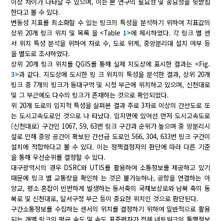
이상 차이가 나타날 수 있으며, 이는 본 연구의 필요성 및 중요성을 뒷받침
한다고 볼 수 있다.
변동성 지표를 최소화할 수 있는 링크의 특성을 분석하기 위하여 지표값의
상위 20개 링크 위치 및 목록 을 <Table
1
>에 제시하였다. 각 링크 별 센
서 위치 특성 분석을 위하여 차로 수, 도로 위계, 중앙분리대 설치 여부 등
을 별도로 조사하였다.
상위 20개 링크 위치를 QGIS를 통해 실제 지도상에 표시한 결과는 <Fig.
3
>과 같다. 지도상에 도시한 링 크 위치의 특성을 분석한 결과, 상위 20개
링크 중 7개의 링크가 동대구역 및 시청 부근에 위치하고 있으며, 신천대로
및 그 부근에도 다수의 링크가 존재하는 것으로 확인되었다.
위 20개 도로의 입지적 특성을 살펴본 결과 주로 3차로 이상의 간선도로 또
는 도시고속도로인 것으로 나 타났다. 입지면에 있어선 먼저 도시고속도로
(신천대로) 구간인 1067, 59, 63번 링크 구간과 순위가 높으며 중 앙분리시
설로 인해 중앙 공간이 확보된 간선급 도로인 566, 304, 633번 링크 구간이
설치에 적합하다고 볼 수 있다. 이는 정책결정자의 판단에 따라 다른 기준
을 통해 우선순위를 결정할 수 있다.
대구광역시의 경우 DSRC와 UTIS를 활용하여 소통정보를 제공하고 있기
때문에 링크 별 교통량을 확인하 는 것은 불가능하나, 공항을 연결하는 아
양교, 평소 혼잡이 빈번하게 발생하는 동서축의 국채보상로와 남북 축의 동
북로 및 신천대로, 달서구청 부근 등이 중요한 위치인 것으로 판단된다.
구간소통정보를 수집하는 센서의 위치를 결정하기 위하여 일반적으로 활용
되는 개별 링크의 평균 속도 및 속도 표준편차가 전체 네트워크의 통행정보