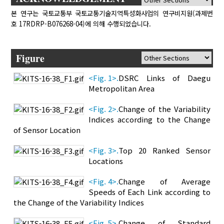
본 연구는 국토교통부 국토교통기술지역특성화사업의 연구비지원(과제번
호 17RDRP-B076268-04)에 의해 수행되었습니다.
Figure
<Fig. 1>.
DSRC Links of Daegu
Metropolitan Area
<Fig. 2>.
Change of the Variability
Indices according to the Change
of Sensor Location
<Fig. 3>.
Top 20 Ranked Sensor
Locations
<Fig. 4>.
Change of Average
Speeds of Each Link according to
the Change of the Variability Indices
<Fig. 5>.
Change of Standard