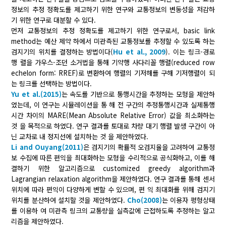
정보의 추정 정확도를 제고하기 위한 연구와 교통정보의 변동성을 저감하
기 위한 연구로 대분할 수 있다.
먼저 교통정보의 추정 정확도를 제고하기 위한 연구로서, basic link
method는 예산 제약 하에서 미관측된 교통정보를 추정할 수 있도록 하는
검지기의 위치를 결정하는 방법이다(
Hu et al., 2009
). 이는 링크-경로
행 렬을 가우스-조던 소거법을 통해 기약행 사다리꼴 행렬(reduced row
echelon form: RREF)로 변환하여 행렬의 기저해를 구해 기저행렬이 되
는 링크를 선택하는 방법이다.
Yu et al.(2015)
는 속도를 기반으로 통행시간을 추정하는 모형을 제안하
였는데, 이 연구는 시뮬레이션을 통 해 전 구간의 추정통행시간과 실제통행
시간 차이의 MARE(Mean Absolute Relative Error) 값을 최소화하는
것 을 목적으로 하였다. 연구 결과를 토대로 차량 대기 행렬 발생 구간이 아
닌 교차로 내 정지선에 설치하는 것 을 제안하였다.
Li and Ouyang(2011)
은 검지기의 확률적 오검지율을 고려하여 교통정
보 수집에 따른 편익을 최대화하는 모형을 수리적으로 공식화하고, 이를 해
결하기 위한 알고리즘으로 customized greedy algorithm과
Lagrangian relaxation algorithm을 제안하였다. 연구 결과를 통해 센서
위치에 따라 편익이 다양하게 변할 수 있으며, 편 익 최대화를 위해 검지기
위치를 분산하여 설치할 것을 제안하였다.
Cho(2008)
는 이용자 평형상태
를 이용하 여 미관측 링크의 교통량을 실측값에 근접하도록 추정하는 알고
리즘을 제안하였다.