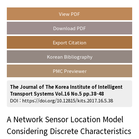
View PDF
Year(s) :
Download PDF
to
Export Citation
Search :
Korean Bibliography
PMC Previewer
The Journal of The Korea Institute of Intelligent
Transport Systems Vol.16 No.5 pp.38-48
Search
Advanced Search
DOI :
https://doi.org/10.12815/kits.2017.16.5.38
Adode Reader(link)
A Network Sensor Location Model
Considering Discrete Characteristics