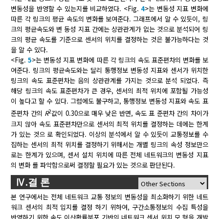
변동성을 반영할 수 있는지를 비교하였다. <Fig.
4
>는 변동성 지표 변화에
따른 각 링크의 평균 속도의 변화를 보여준다. 그래프에서 알 수 있듯이, 링
크의 평균속도와 변 동성 지표 간에는 상관관계가 없는 것으로 분석되어 링
크의 평균 속도를 기준으로 센서의 위치를 결정하는 것은 불가능하다는 것
을 알 수 있다.
<Fig.
5
>는 변동성 지표 변화에 따른 각 링크의 속도 표준편차의 변화를 보
여준다. 링크의 평균속도와는 달리 통행정보 변동성 지표와 센서가 위치한
링크의 속도 표준편차는 음의 상관관계를 가지는 것으로 분석 되었다. 즉
해당 링크의 속도 표준편차가 큰 경우, 센서의 최적 위치에 포함될 가능성
이 높다고 할 수 있다. 그럼에도 불구하고, 통행정보 변동성 지표와 속도 표
2
준편차 간의
R
값이 0.30으로 매우 낮은 반면, 속도 표 준편차 간의 차이가
크지 않아 속도 표준편차만으로 센서의 최적 위치를 결정하는 데에는 한계
가 있는 것으 로 확인되었다. 이상의 분석에서 알 수 있듯이 교통정보를 수
집하는 센서의 최적 위치를 결정하기 위해서는 개별 링크의 속성 정보만으
로는 한계가 있으며, 센서 설치 위치에 따른 전체 네트워크의 변동성 지표
의 변화 를 파악함으로써 결정할 필요가 있는 것으로 판단된다.
Ⅳ.결 론
본 연구에서는 전체 네트워크 교통 정보의 변동성을 최소화하기 위한 네트
워크 센서의 최적 입지를 결정 하기 위하여, 구간소통정보의 수집 특성을
반영하기 위한 속도 이산확률분포 기반의 네트워크 센서 위치 모 형을 개발