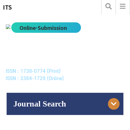
ITS
Online-Submission
한국ITS학회논문지
Journal of Korean Society of Intelligent Transport
Systems
ISSN : 1738-0774 (Print)
ISSN : 2384-1729 (Online)
Journal Search
Engine
Volume/Issue :