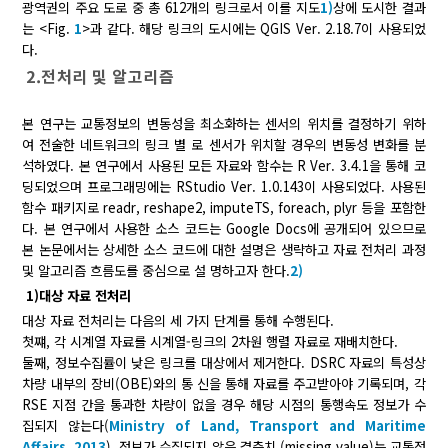
광역권의 주요 도로 중 총 612개의 링크로서 이를 지도
1)
상에 도시한 결과
는 <Fig.
1
>과 같다. 해당 링크의 도시에는 QGIS Ver. 2.18.7이 사용되었
다.
2.전처리 및 알고리즘
본 연구는 교통정보의 변동성을 최소화하는 센서의 위치를 결정하기 위하
여 전술한 네트워크의 링크 별 로 센서가 위치할 경우의 변동성 변화를 분
석하였다. 본 연구에서 사용된 모든 자료와 함수는 R Ver. 3.4.1을 통해 코
딩되었으며 프로그래밍에는 RStudio Ver. 1.0.143이 사용되었다. 사용된
함수 패키지로 readr, reshape2, imputeTS, foreach, plyr 등을 포함한
다. 본 연구에서 사용한 소스 코드는 Google Docs에 공개되어 있으므로
본 논문에서는 상세한 소스 코드에 대한 설명은 생략하고 자료 전처리 과정
및 알고리즘 흐름도를 중심으로 설 명하고자 한다.
2)
1)대상 자료 전처리
대상 자료 전처리는 다음의 세 가지 단계를 통해 수행된다.
첫쨰, 각 시계열 자료를 시계열-링크의 2차원 행렬 자료로 재배치한다.
둘째, 정보수집률이 낮은 링크를 대상에서 제거한다. DSRC 자료의 특성상
차량 내부의 장비(OBE)와의 통 신을 통해 자료를 주고받아야 기록되며, 각
RSE 지점 간을 통과한 차량이 없을 경우 해당 시점의 통행속도 정보가 수
집되지 않는다(
Ministry of Land, Transport and Maritime
Affairs, 2013
). 정보가 수집되지 않은 결측치 (missing value)는 교통정