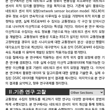
본 연구에서는 전체 네트워크 교통 정보의 변동성을 최소화하는 네트워크
센서의 최적 입지를 결정하는 것을 목적으로 한다. 기존에 널리 활용되는
네트워크 센서 위치 모형(network sensor location model: NSLM)의
경우 정보 수집이 연속적으로 이루어질 수 있음을 가정하여 최적 위치를 선
정하는 반면, 실제 RSE로부터 수 집되는 교통정보는 각 구간 및 단위시간
으로 나뉘어져 이산적으로 수집되는 특성을 가진다. 따라서 본 연구 에서는
이산적으로 수집되는 속도 정보를 기반으로 하는 네트워크 센서 위치 모형
을 개발한다. 교통정보의 변동성 지표는 RSE가 설치된 위치의 교통정보를
고정하였을 경우의 모든 시나리오에 대한 교통정보의 분산 -공분산 행렬의
대각요소의 합으로 계산된다. 대구광역시 도로 상의 DSRC로부터 수집되는
속도 자료를 이 용하여 개발된 모형의 적용가능성을 평가한다.
다음 절에서는 본 연구에서 적용하는 센서 최적 위치 결정 모형에 관한 기
존 연구를 검토한다. 이후 실제 수집된 이산적 교통데이터에 적용가능한 다
변량 이산확률 분포 기반의 네트워크 센서 위치 모형을 개발한 다. 이어서
본 연구에서 활용한 데이터 및 알고리즘에 대한 설명을 기술한 후, 실제 수
집된 DSRC 데이터를 적용하여 분석 결과를 제시한다. 마지막으로 본 연구
의 결과를 요약하고, 향후 연구과제를 정리한다.
Ⅱ.기존 연구 고찰
교통정보 수집의 정확도를 제고하기 위한 연구는 다양한 분야에서 광범위
하게 수행되었다. 본 연구에서는 네트워크 센서의 위치 개선을 통해 정확도
를 제고하는 연구들을 중심으로 검토를 수행하였다. 이러한 연구 들은 교통