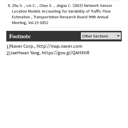
Zhu S. , Lin C. , Chao S. , Jingxu C. (2015) Network Sensor
Location Models Accounting for Variability of Traffic Flow
Estimation , Transportation Research Board 94th Annual
Meeting, Vol.15-0352
Footnote
Naver Corp., http://map.naver.com
1)
JaeHwan Yang, https://goo.gl/QAHXhR
2)
AUTHOR CHECK LIST
COPYRIGHT TRANSFER AND
RESEARCH ETHICS FORM