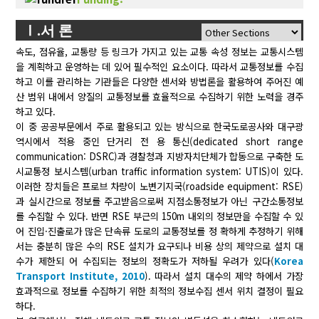
Ⅰ.서 론
속도, 점유율, 교통량 등 링크가 가지고 있는 교통 속성 정보는 교통시스템
을 계획하고 운영하는 데 있어 필수적인 요소이다. 따라서 교통정보를 수집
하고 이를 관리하는 기관들은 다양한 센서와 방법론을 활용하여 주어진 예
산 범위 내에서 양질의 교통정보를 효율적으로 수집하기 위한 노력을 경주
하고 있다.
이 중 공공부문에서 주로 활용되고 있는 방식으로 한국도로공사와 대구광
역시에서 적용 중인 단거리 전 용 통신(dedicated short range
communication: DSRC)과 경찰청과 지방자치단체가 합동으로 구축한 도
시교통정 보시스템(urban traffic information system: UTIS)이 있다.
이러한 장치들은 프로브 차량이 노변기지국(roadside equipment: RSE)
과 실시간으로 정보를 주고받음으로써 지점소통정보가 아닌 구간소통정보
를 수집할 수 있다. 반면 RSE 부근의 150m 내외의 정보만을 수집할 수 있
어 진입·진출로가 많은 단속류 도로의 교통정보를 정 확하게 추정하기 위해
서는 충분히 많은 수의 RSE 설치가 요구되나 비용 상의 제약으로 설치 대
수가 제한되 어 수집되는 정보의 정확도가 저하될 우려가 있다(
Korea
Transport Institute, 2010
). 따라서 설치 대수의 제약 하에서 가장
효과적으로 정보를 수집하기 위한 최적의 정보수집 센서 위치 결정이 필요
하다.