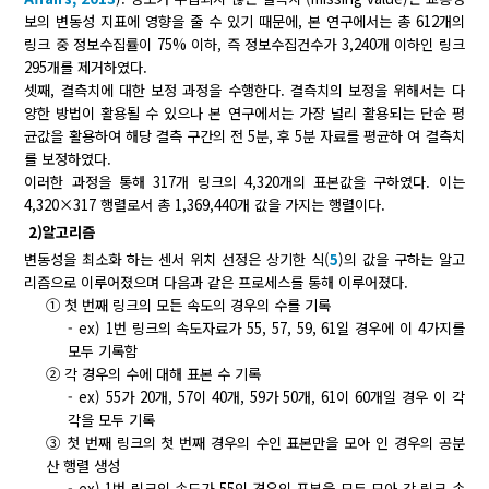
보의 변동성 지표에 영향을 줄 수 있기 때문에, 본 연구에서는 총 612개의
링크 중 정보수집률이 75% 이하, 즉 정보수집건수가 3,240개 이하인 링크
295개를 제거하였다.
셋째, 결측치에 대한 보정 과정을 수행한다. 결측치의 보정을 위해서는 다
양한 방법이 활용될 수 있으나 본 연구에서는 가장 널리 활용되는 단순 평
균값을 활용하여 해당 결측 구간의 전 5분, 후 5분 자료를 평균하 여 결측치
를 보정하였다.
이러한 과정을 통해 317개 링크의 4,320개의 표본값을 구하였다. 이는
4,320×317 행렬로서 총 1,369,440개 값을 가지는 행렬이다.
2)알고리즘
변동성을 최소화 하는 센서 위치 선정은 상기한 식(
5
)의 값을 구하는 알고
리즘으로 이루어졌으며 다음과 같은 프로세스를 통해 이루어졌다.
①
첫 번째 링크의 모든 속도의 경우의 수를 기록
-
ex) 1번 링크의 속도자료가 55, 57, 59, 61일 경우에 이 4가지를
모두 기록함
②
각 경우의 수에 대해 표본 수 기록
-
ex) 55가 20개, 57이 40개, 59가 50개, 61이 60개일 경우 이 각
각을 모두 기록
③
첫 번째 링크의 첫 번째 경우의 수인 표본만을 모아
인 경우의 공분
산 행렬 생성
-
ex) 1번 링크의 속도가 55인 경우의 표본을 모두 모아 각 링크 속