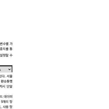
출변수별 가
가중치를 통
 설정할 수
있다. 서울
, 환승통행
하차시 단말
카드 데이터
 9개의 항
, 사용 항