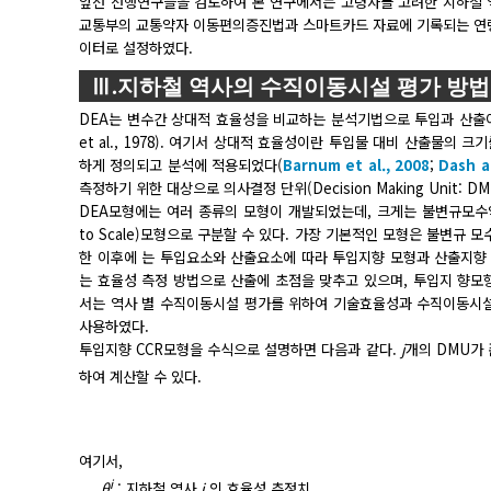
앞선 선행연구들을 검토하여 본 연구에서는 고령자를 고려한 지하철 
교통부의 교통약자 이동편의증진법과 스마트카드 자료에 기록되는 연령
이터로 설정하였다.
Ⅲ.지하철 역사의 수직이동시설 평가 방
DEA는 변수간 상대적 효율성을 비교하는 분석기법으로 투입과 산출이
et al., 1978). 여기서 상대적 효율성이란 투입물 대비 산출물의
하게 정의되고 분석에 적용되었다(
Barnum et al., 2008
;
Dash a
측정하기 위한 대상으로 의사결정 단위(Decision Making Unit
DEA모형에는 여러 종류의 모형이 개발되었는데, 크게는 불변규모수익(CRS: C
to Scale)모형으로 구분할 수 있다. 가장 기본적인 모형은 불변규
한 이후에 는 투입요소와 산출요소에 따라 투입지향 모형과 산출지향
는 효율성 측정 방법으로 산출에 초점을 맞추고 있으며, 투입지 향
서는 역사 별 수직이동시설 평가를 위하여 기술효율성과 수직이동시설
사용하였다.
투입지향 CCR모형을 수식으로 설명하면 다음과 같다.
j
개의 DMU가 
하여 계산할 수 있다.
여기서,
i
θ
:
지하철 역사
i
의 효율성 추정치