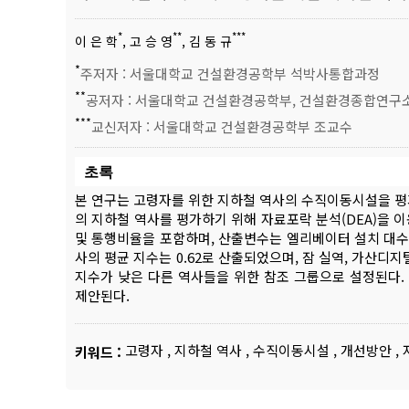
*
**
***
이 은 학
, 고 승 영
, 김 동 규
*
주저자 : 서울대학교 건설환경공학부 석박사통합과정
**
공저자 : 서울대학교 건설환경공학부, 건설환경종합연구
***
교신저자 : 서울대학교 건설환경공학부 조교수
초록
본 연구는 고령자를 위한 지하철 역사의 수직이동시설을 평
의 지하철 역사를 평가하기 위해 자료포락 분석(DEA)을 
및 통행비율을 포함하며, 산출변수는 엘리베이터 설치 대수와
사의 평균 지수는 0.62로 산출되었으며, 잠 실역, 가산디
지수가 낮은 다른 역사들을 위한 참조 그룹으로 설정된다
제안된다.
고령자
,
지하철 역사
,
수직이동시설
,
개선방안
,
키워드 :