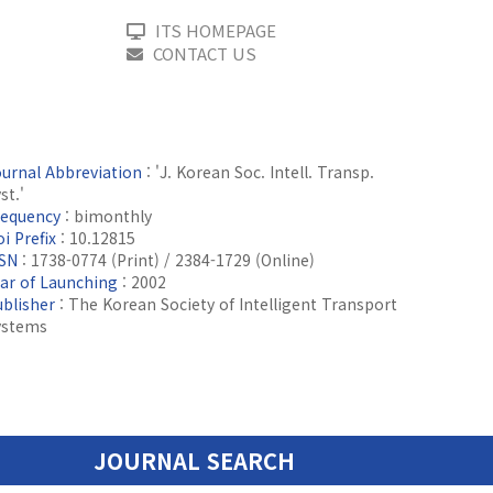
ITS HOMEPAGE
CONTACT US
ournal Abbreviation
: 'J. Korean Soc. Intell. Transp.
st.'
requency
: bimonthly
i Prefix
: 10.12815
SSN
: 1738-0774 (Print) / 2384-1729 (Online)
ear of Launching
: 2002
ublisher
: The Korean Society of Intelligent Transport
ystems
JOURNAL SEARCH