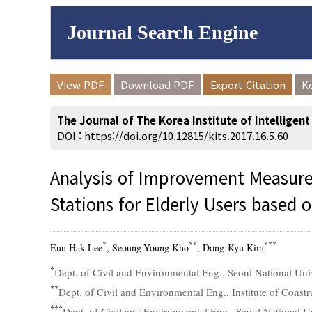
Journal Search Engine
Volume/Issue :
View PDF
Download PDF
Export Citation
K
to
Year(s) :
The Journal of The Korea Institute of Intelligen
Search :
DOI :
https://doi.org/10.12815/kits.2017.16.5.60
Analysis of Improvement Measures
Stations for Elderly Users based
Search
Advanced Se
*
**
***
Eun Hak Lee
, Seoung-Young Kho
, Dong-Kyu Kim
*
Dept. of Civil and Environmental Eng., Seoul National Uni
**
Dept. of Civil and Environmental Eng., Institute of Const
***
Dept. of Civil and Environmental Eng., Seoul National Un