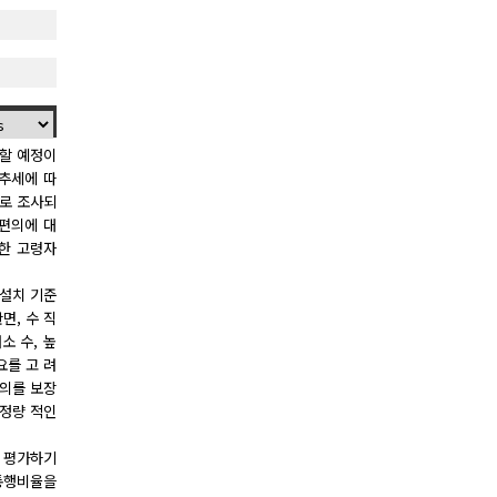
입할 예정이
 추세에 따
으로 조사되
동편의에 대
약한 고령자
 설치 기준
면, 수 직
소 수, 높
요를 고 려
편의를 보장
 정량 적인
를 평가하기
 통행비율을