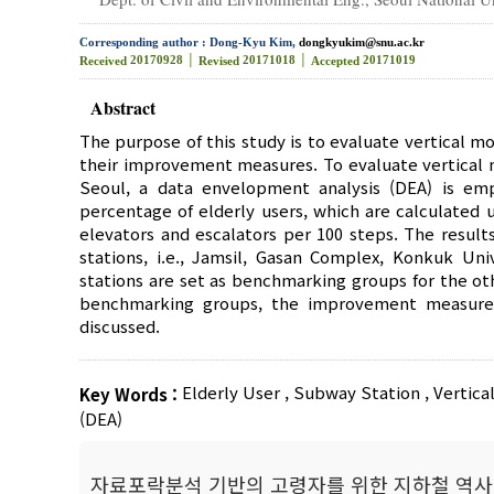
Corresponding author : Dong-Kyu Kim,
dongkyukim@snu.ac.kr
20170928 │
20171018 │
20171019
Received
Revised
Accepted
Abstract
The purpose of this study is to evaluate vertical mo
their improvement measures. To evaluate vertical mo
Seoul, a data envelopment analysis (DEA) is em
percentage of elderly users, which are calculated 
elevators and escalators per 100 steps. The result
stations, i.e., Jamsil, Gasan Complex, Konkuk Un
stations are set as benchmarking groups for the ot
benchmarking groups, the improvement measures f
discussed.
Elderly User
,
Subway Station
,
Vertical
Key Words :
(DEA)
자료포락분석 기반의 고령자를 위한 지하철 역