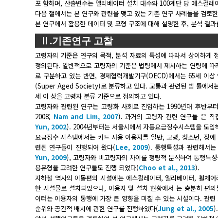
포 함하며, 산출변수는 엘리베이터 설치 대수와 100계단 당 에스컬레
다음 절에서는 본 연구와 관련을 맺고 있는 기존 연구 사례들을 검토한다
본 연구에서 활용한 데이터 및 모형 구조에 대해 설명한 후, 분석 결
Ⅱ.기존연구 고찰
고령자의 기준은 연구의 목적, 분석 자료의 특성에 따라서 상이하게 
정의된다. 일반적으로 고령자의 기준은 법령에서 제시하는 연령에 따라
로 구분하고 있는 반면, 경제협력개발기구(OECD)에서는 65세 이상 인구비
(Super Aged Society)로 분류하고 있다. 교통과 관련된 법 
세 이 상을 고령자 분류 기준으로 정의하고 있다.
고령자와 관련된 연구는 고령화 사회로 진입하는 1990년대 후반부터 시
2008;
Nam and Lim, 2007
). 과거의 고령자 관련 연구들 은 
Yun, 2002
). 2004년부터는 서울시에서 자동요금징수시스템을 도입
요금징수 시스템에서는 카드 사용 이용자를 일반, 고령, 청소년, 장애
련된 연구들이 진행되어 왔다(
Lee, 2009
). 통행특성과 관련해서는
Yun, 2009
), 고령자와 비고령자의 차이를 정량적 분석하여 통행특성
용유형을 고려한 연구들도 진행 되었다(
Choo et al., 2013
).
지하철 역사의 이동편의 시설에는 에스컬레이터, 엘리베이터, 휠체어
한 시설물로 설치되었으나, 이용자 및 설치 현황에서 는 충분히 편
이터는 이용자의 통행에 가장 큰 영향을 미칠 수 있는 시설이다. 관
순위와 공간적 배치에 관한 연구를 진행하였다(
Jung et al., 2005
).