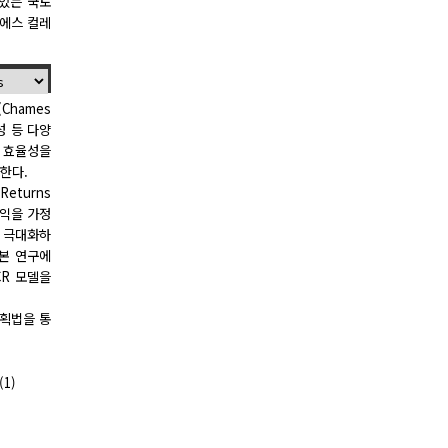
 있는 국토
에스 컬레
Chames
성 등 다양
적 효율성을
가한다.
Returns
수익을 가정
을 극대화하
 본 연구에
CR 모델을
획법을 통
(1)