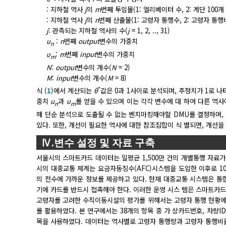
:
지하철 역사
j
의
m
번째 투입물(1: 엘리베이터 수, 2: 계단 100
:
지하철 역사
j
의
n
번째 산출물(1: 고령자 통행수, 2: 고령자 통행
j
:
관측되는 지하철 역사의 수(
j
= 1, 2, .., 31)
u
:
n
번째
output
변수의 가중치
n
υ
:
m
번째
input
변수의 가중치
m
N
:
output
변수의 개수(
N
= 2)
M
:
input
변수의 개수(
M
= 8)
*
식 (
1
)에서 계산되는
θ
값은 0과 1사이로 분석되며, 추정치가 1로 나
중치
u
과
υ
를 얻을 수 있으며 이는 각각 변수에 대 하여 다른 역
n
m
해 단순 분석으로 도출될 수 없는 벤치마킹해야할 DMU를 결정하며, 이
있다. 또한, 개선이 필요한 역사에 대한 참조집합이 식 별되면, 개선을
Ⅳ.변수 설정 및 자료 구축
서울시의 스마트카드 데이터는 일평균 1,500만 건의 개별통행 자료가
시의 대중교통 체계는 요금자동징수(AFC)시스템을 도입한 이후로 1
의 전수에 가까운 정보를 제공하고 있다. 현재 대중교통 시스템은 
기에 카드를 반드시 접촉해야 한다. 이러한 운영 시스 템은 스마트카드
고령자를 고려한 수직이동시설의 평가를 위해서는 고령자 통행 현황에
를 활용하였다. 본 연구에서는 38개의 항목 중 가 상카드번호, 차량ID
목을 사용하였다. 데이터는 역사별로 고령자 통행량과 고령자 통행비율의