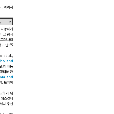
다. 이어서
이 다양하게
을 고 령자
 초고령사회
도 만 65
t al.,
Cho and
기반의 자동
동행태와 관
;
Ma and
성, 토지이
제고하기 위
 에스컬레
 설치 우선