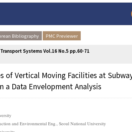
orean Bibliography
PMC Previewer
t Transport Systems Vol.16 No.5 pp.60-71
 of Vertical Moving Facilities at Subwa
 on a Data Envelopment Analysis
arch
Adode Reader(link
versity
ruction and Environmental Eng., Seoul National University
iversity