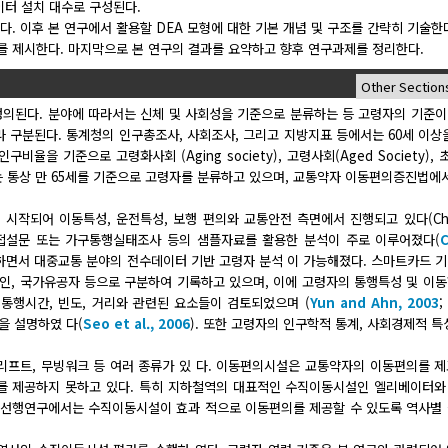
이터 설치 대수로 구성된다.
. 이후 본 연구에서 활용할 DEA 모형에 대한 기본 개념 및 구조를 간략히 기술한
과를 제시한다. 마지막으로 본 연구의 결과를 요약하고 향후 연구과제를 정리한다.
정의된다. 분야에 따라서는 신체 및 사회성을 기준으로 분류하는 등 고령자의 기준
 구분된다. 통계청의 인구총조사, 사회조사, 그리고 지방지표 등에서는 60세 이상
율을 기준으로 고령화사회 (Aging society), 고령사회(Aged Society),
률에서는 통상 만 65세를 기준으로 고령자를 분류하고 있으며, 교통약자 이동편의증진법에서
작되어 이동특성, 운전특성, 보행 편의와 교통안전 측면에서 진행되고 있다(Cho e
직접설문 또는 가구통행실태조사 등의 샘플자료를 활용한 분석이 주로 이루어졌다(
하면서 대중교통 분야의 전수데이터 기반 고령자 분석 이 가능해졌다. 스마트카드 
 인, 국가유공자 등으로 구분하여 기록하고 있으며, 이에 고령자의 통행특성 및 이
 통행시간, 빈도, 거리와 관련된 요소들이 검토되었으며 (
Yun and Ahn, 2003
을 설명하였 다(
Seo et al., 2006
). 또한 고령자의 인구학적 통계, 사회경제적 특
리프트, 무빙워크 등 여러 종류가 있 다. 이동편의시설은 교통약자의 이동편의를 
의를 제공하지 못하고 있다. 특히 지하철역의 대표적인 수직이동시설인 엘리베이터와
련 선행연구에서는 수직이동시설이 효과 적으로 이동편의를 제공할 수 있도록 역사별