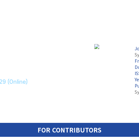
논문지
J
Sy
F
ransport Systems
Do
I
Y
29 (Online)
P
S
FOR CONTRIBUTORS