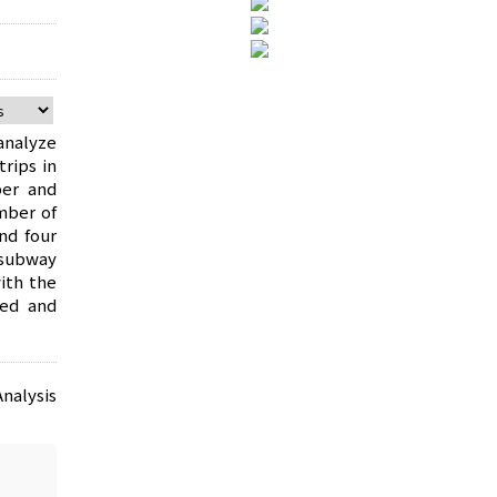
 analyze
rips in
ber and
mber of
nd four
 subway
ith the
ted and
nalysis