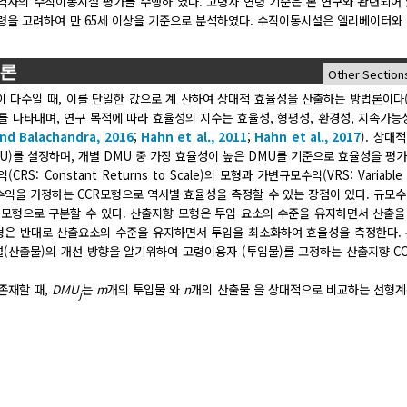
역사의 수직이동시설 평가를 수행하 였다. 고령자 연령 기준은 본 연구와 관련되어
을 고려하여 만 65세 이상을 기준으로 분석하였다. 수직이동시설은 엘리베이터와 
법론
 다수일 때, 이를 단일한 값으로 계 산하여 상대적 효율성을 산출하는 방법론이다(
 크기를 나타내며, 연구 목적에 따라 효율성의 지수는 효율성, 형평성, 환경성, 지속가능
nd Balachandra, 2016
;
Hahn et al., 2011
;
Hahn et al., 2017
). 상대
: DMU)를 설정하며, 개별 DMU 중 가장 효율성이 높은 DMU를 기준으로 효율성을 평
onstant Returns to Scale)의 모형과 가변규모수익(VRS: Variable 
 모수익을 가정하는 CCR모형으로 역사별 효율성을 측정할 수 있는 장점이 있다. 규모
 모형으로 구분할 수 있다. 산출지향 모형은 투입 요소의 수준을 유지하면서 산출
모형은 반대로 산출요소의 수준을 유지하면서 투입을 최소화하여 효율성을 측정한다.
(산출물)의 개선 방향을 알기위하여 고령이용자 (투입물)를 고정하는 산출지향 C
존재할 때,
DMU
는
m
개의 투입물
와
n
개의 산출물
을 상대적으로 비교하는 선형계
j