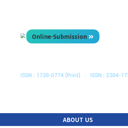
Online-Submission
한국ITS학회
Journal of Korean Society of Intelligent T
ISSN : 1738-0774 (Print)
|
ISSN : 2384-17
ABOUT US