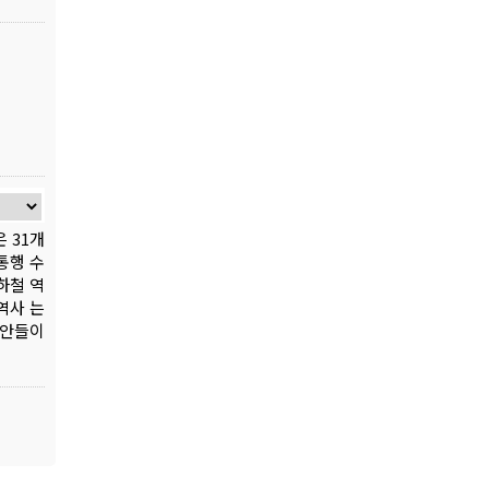
 31개
통행 수
하철 역
역사 는
방안들이