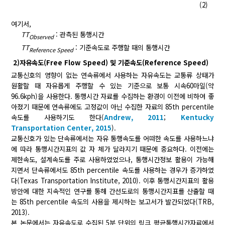
(2)
여기서,
TT
:
관측된 통행시간
Observed
TT
:
기준속도로 주행할 때의 통행시간
Reference Speed
2)자유속도(Free Flow Speed) 및 기준속도(Reference Speed)
교통신호의 영향이 없는 연속류에서 사용하는 자유속도는 교통류 상태가
원활할 때 자유롭게 주행할 수 있는 기준으로 보통 시속60마일(약
96.6kph)을 사용한다. 통행시간 자료를 수집하는 환경이 이전에 비하여 좋
아졌기 때문에 연속류에도 고정값이 아닌 수집한 자료의 85th percentile
속도를 사용하기도 한다(
Andrew, 2011
;
Kentucky
Transportation Center, 2015
).
교통신호가 있는 단속류에서는 자유 통행속도를 어떠한 속도를 사용하느냐
에 따라 통행시간지표의 값 자 체가 달라지기 때문에 중요하다. 이전에는
제한속도, 설계속도를 주로 사용하였었으나, 통행시간정보 활용이 가능해
지면서 단속류에서도 85th percentile 속도를 사용하는 경우가 증가하였
다(Texas Transportation Institute, 2010). 이후 통행시간지표의 활용
방안에 대한 지속적인 연구를 통해 간선도로의 통행시간지표를 산출할 때
는 85th percentile 속도의 사용을 제시하는 보고서가 발간되었다(TRB,
2013).
본 논문에서는 자유속도로 수집된 5분 단위의 링크 평균통행시간자료에서