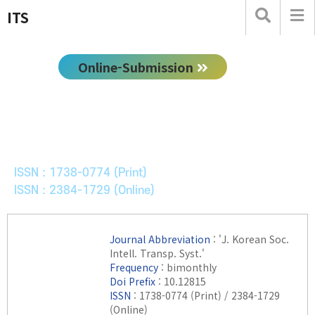
ITS
Online-Submission
한국ITS학회논문지
Journal of Korean Society of Intelligent Transport
Systems
ISSN : 1738-0774 (Print)
ISSN : 2384-1729 (Online)
Journal Abbreviation
: 'J. Korean Soc.
Intell. Transp. Syst.'
Frequency
: bimonthly
Doi Prefix
: 10.12815
ISSN
: 1738-0774 (Print) / 2384-1729
(Online)