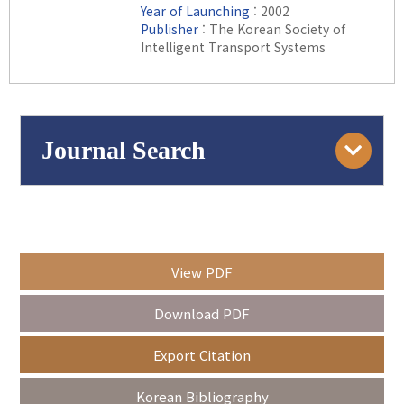
Year of Launching
: 2002
Publisher
: The Korean Society of
Intelligent Transport Systems
Journal Search
Engine
Volume/Issue :
View PDF
Year(s) :
Download PDF
to
Export Citation
Search :
Korean Bibliography