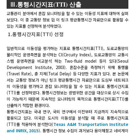
Ⅲ.통행시간지표(TTI) 산출
교통관리 분야에서 혼잡 모니터링을 할 수 있는 이동성 지표에 대하여 살펴
보았다. 이 중 교통량 정보 없 이 링크 평균통행시간 자료만으로 활용할 수
있는 지표를 선정하여 분석하였다.
1.통행시간지표(TTI) 선정
일반적으로 이동성을 평가하는 지표로 통행시간지표(TTI), 도로교통망의
물리적인 운영측면을 분석하는 CI(Circuity Index), 도로교통망의 교통시
스템 운영측면을 비교분석 하는 Two-fluid model 등이 있다(Seoul
Development Institute, 2003). 혼잡수준을 측정하기 위해 통행률
(Travel Rate), 총 지체(Total Delay) 등 다양한 지표가 있다. 본 논문에
서는 교통량 정보가 아닌 링크 평균통행시간 자료만으로 도심부 네트워크
의 이동성을 평가하고 혼잡 모니터링을 할 수 있는 지표로 통행시간지표
(TTI)를 선정하였다. 통행시간정보는 광범위한 공간을 대상으로 상시 수집
이 가능하기 때문에 지속적인 모니터링의 목적으로 통행시간지표(TTI)를
산출하기 적합한 환경이다.
통행시간지표는 국내 연구, 국외 연구에서 이전부터 지금까지 지속적으로
활용되고 있다. 미국은 도시의 이동성을 분석할 때 주로 통행시간지표
(TTI)를 적용하여 분석한다(
Texas A&M Tranportation Institute
and INRIX, 2015
). 통행시간 정보 수집이 과거보다 용이해졌고 네비게이