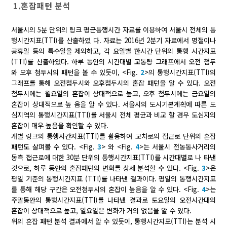
1.혼잡패턴 분석
서울시의 5분 단위의 링크 평균통행시간 자료를 이용하여 서울시 전체의 통
행시간지표(TTI)를 산출하였 다. 자료는 2016년 2분기 자료에서 명절이나
공휴일 등의 특수일을 제외하고, 각 요일별 한시간 단위의 통행 시간지표
(TTI)를 산출하였다. 하루 동안의 시간대별 교통량 그래프에서 오전 첨두
와 오후 첨두시의 패턴을 볼 수 있듯이, <Fig.
2
>의 통행시간지표(TTI)의
그래프를 통해 오전첨두시와 오후첨두시의 혼잡 패턴을 알 수 있다. 오전
첨두시에는 월요일의 혼잡이 상대적으로 높고, 오후 첨두시에는 금요일의
혼잡이 상대적으로 높 음을 알 수 있다. 서울시의 도시기본계획에 따른 도
심지역의 통행시간지표(TTI)를 서울시 전체 평균과 비교 할 경우 도심지의
혼잡이 매우 높음을 확인할 수 있다.
개별 링크의 통행시간지표(TTI)를 활용하여 교차로의 접근로 단위의 혼잡
패턴도 살펴볼 수 있다. <Fig.
3
> 와 <Fig.
4
>는 서울시 전농동사거리의
동측 접근로에 대한 30분 단위의 통행시간지표(TTI)를 시간대별로 나 타낸
것으로, 하루 동안의 혼잡패턴의 변화를 상세 분석할 수 있다. <Fig.
3
>은
평일 기준의 통행시간지표 (TTI)를 나타낸 결과이다. 평일의 통행시간지표
를 통해 해당 구간은 오전첨두시의 혼잡이 높음을 알 수 있다. <Fig.
4
>는
주말동안의 통행시간지표(TTI)를 나타낸 결과로 토요일의 오전시간대의
혼잡이 상대적으로 높고, 일요일은 변화가 거의 없음을 알 수 있다.
위의 혼잡 패턴 분석 결과에서 알 수 있듯이, 통행시간지표(TTI)는 분석 시