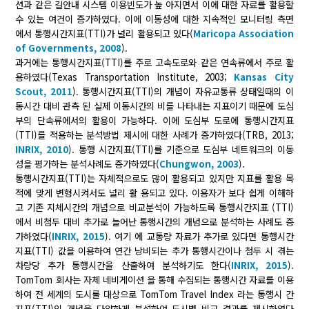
션과 같은 길안내 시스템 이용빈도가 높 아지면서 이에 대한 자료를 활용할
수 있는 여건이 증가하였다. 이에 이동성에 대한 지속적인 모니터링 측면
에서 통행시간지표(TTI)가 널리 활용되고 있다(
Maricopa Association
of Governments, 2008
).
과거에는 통행시간지표(TTI)를 주로 고속도로와 같은 연속류에서 주로 활
용하였다(Texas Transportation Institute, 2003;
Kansas City
Scout, 2011
). 통행시간지표(TTI)의 개념이 자유교통류 상태일때의 이
동시간 대비 관측 된 실제 이동시간의 비를 나타내는 지표이기 때문에 도심
부의 단속류에서의 활용이 가능하다. 이에 도심부 도로에 통행시간지표
(TTI)를 적용하는 분석방법 제시에 대한 사례가 증가하였다(TRB, 2013;
INRIX, 2010
). 통행 시간지표(TTI)를 기준으로 도심부 네트워크의 이동
성을 평가하는 분석사례도 증가하였다(
Chungwon, 2003
).
통행시간지표(TTI)는 자체적으로도 많이 활용되고 있지만 지표를 활용 목
적에 맞게 변형시켜서도 널리 활 용되고 있다. 이용자가 보다 쉽게 이해하
고 기존 지체시간의 개념으로 비교분석이 가능하도록 통행시간지표 (TTI)
에서 비첨두 대비 추가로 늘어난 통행시간의 개념으로 분석하는 사례도 증
가하였다(
INRIX, 2015
). 여기 에 교통량 자료가 추가로 있다면 통행시간
지표(TTI) 값을 이용하여 연간 낭비되는 추가 통행시간이나 첨두 시 겪는
차량당 추가 통행시간을 산출하여 분석하기도 한다(
INRIX, 2015
).
TomTom 회사는 자체 네비게이션 을 통해 수집되는 통행시간 자료를 이용
하여 전 세계의 도시를 대상으로 TomTom Travel Index 라는 통행시 간
지표(TTI)의 개념을 다양하게 분석하여 도시별 비교 결과를 제시하였다