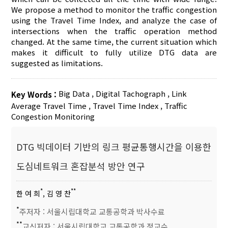
We propose a method to monitor the traffic congestion
using the Travel Time Index, and analyze the case of
intersections when the traffic operation method
changed. At the same time, the current situation which
makes it difficult to fully utilize DTG data are
suggested as limitations.
Big Data
,
Digital Tachograph
,
Link
Key Words :
Average Travel Time
,
Travel Time Index
,
Traffic
Congestion Monitoring
DTG 빅데이터 기반의 링크 평균통행시간을 이용한
도심네트워크 혼잡분석 방안 연구
*
**
한 여 희
, 김 영 찬
*
주저자 : 서울시립대학교 교통공학과 박사수료
**
교신저자 : 서울시립대학교 교통공학과 정교수