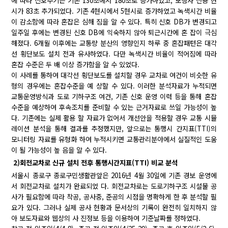
에 따라 신호주기는 기존 130초에서 180초로 증가하였고, 보행자 전용 현
시가 83초 추가되었다. 기존 4현시에서 5현시로 증가하였고 녹색시간 비율
이 감소함에 따라 혼잡은 심해 짐을 알 수 있다. 특히 신호 DB가 변경되고
일주일 후에는 변경된 신호 DB에 익숙하지 않아 퇴근시간에 혼 잡이 극심
해졌다. 6개월 이후에는 교통량 분산의 영향인지 하루 중 혼잡패턴은 대각
선 횡단보도 설치 전과 유사하였다. 다만 녹색시간 비율이 적어짐에 따라
혼잡 수준은 두 배 이상 증가함을 알 수 있었다.
이 사례를 통하여 대각선 횡단보도를 설치할 경우 교차로 여건이 비슷한 유
형의 경우에는 혼잡수준을 예 상할 수 있다. 이러한 분석자료가 누적되면
교통운영방식과 도로 기하구조 여건, 기존 신호 운영 이력 등을 통해 혼잡
수준을 예상하여 후속조치를 준비할 수 있는 근거자료로 쓰일 가능성이 높
다. 기존에는 실제 활용 할 자료가 없어서 개선안을 적용할 경우 교통 시뮬
레이션 분석을 통해 결과를 추정했지만, 앞으로는 통행시 간지표(TTI)의
모니터링 자료를 유형화 하여 누적시키면 교통관리분야에서 실질적인 도움
이 될 가능성이 높 음을 알 수 있다.
2)회전교차로 신규 설치 전후 통행시간지표(TTI) 비교 분석
서울시 종로구 종로구민생활관앞은 2016년 4월 30일에 기존 경보 운영에
서 회전교차로 설치가 완료되었 다. 회전교차로는 도로기하구조 시설물 공
사가 필요함에 따라 착공, 공사중, 준공의 시점을 명확하게 한 후 분석할 필
요가 있다. 그러나 실제 공사 현황과 문서상의 기록이 완전히 일치하지 않
아 보도자료와 웹상의 사 진정보 등을 이용하여 기준날짜를 정하였다.