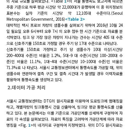
의 자료 규모를 살펴보았다. <Table
1
>의 서울 통행속도 보고서에 따르면
주중 기준으로 하루 평균 시간당 약 22,000대가 운행하며 이 중 위치정보의
표본수는 실차 기준의 시간당 약 12,105대 수준이다.(Seoul
Metropolitan Government, 2016)
<Table 2>
대략적인 택시 프로브 차량의 샘플수를 살펴보기 위하여 2016년 10월 24
일 월요일 오후 6시부터 오후 7시 의 오후 첨두 한 시간 기준으로 자료를 분
석하였다. 링크 당 가장 많은 차량이 지나가는 건수는 시간당 405 대 수준
으로 신호주기를 150초로 가정할 경우 주기 당 17대 수준으로 나타났다.
신호주기를 150초로 가정하고 주기 당 샘플수가 10대 이상(시간당
200~400대 수준)인 비율은 1.2%, 5대~9 대 수준(시간당 100~200대 수
준)인 비율은 11.1%, 1대~4대 수준(시간당 10~100대 수준)인 비율은
71.3%로 나 타났다. 서울시 교통정보센터에서 통행속도를 가공할 때, 위의
샘플수와 연관하여 결측 구간 및 결측 시간대 가 발생할 경우 이력자료를
활용하여 통행속도를 생성하고 있다.
2.데이터 가공 처리
서울시 교통정보센터는 DTG의 원시자료를 이용하여 도로링크에 맵매칭을
하고, 개별차량의 링크통행시 간을 산출하여, 링크당 평균 통행속도를 산출
하고 있다. 본 논문에서는 이를 기준으로 가공단계를 상세하게 구분하여 자
료의 각 속성을 살펴보았다. 자료의 특징을 고려하여 가공단계에 따라 자료
명칭을 <Fig.
1
>의 네가지로 구분하여 지정하였다. 위의 DTG 원시자료는