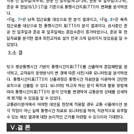
착공 전 일주일(4/4-8), 준공 전 일주일(4/25-29), 준공 후 일주일(5/2-6),
준공 후 한달(6/13-17)을 기준으로 통행시간지표(TTI)의 변화를 분석하였
다.
<Fig.
7
>은 남측 접근로를 대상으로 한 분석 결과이고, <Fig.
8
>은 북측
접근로를 대상으로 한 통행시간지 표(TTI)의 분석 결과이다. 공사중인 준
공 전 일주일과 준공 후 일주일에는 혼잡수준이 증가하였으나, 준공 후 한
달자료를 분석한 결과 회전교차로 설치 전과 크게 달라지지 않았음을 알 수
있었다.
3.소 결
링크 평균통행시간 기반의 통행시간지표(TTI)를 산출하여 혼잡패턴을 분
석하고, 교차로의 운영방식의 변 경에 따른 사전/사후 모니터링을 분석하였
다. 통행시간지표(TTI)의 산출과정은 통행시간 자료만을 이용하여 간단한
로직으로 산출할 수 있다. 모니터링 하고자 하는 분석 목적과 활용 방법에
따라 통행시간지표(TTI)의 분석 단위를 변경하여 교통운영 상태를 상세하
게 평가할 수 있음을 알 수 있었다.
교통관리분야에서 어떠한 대안을 현장에 적용할 경우 교통 시뮬레이션 분
석 작업이 아닌 실제 통행시간 자료로 모니터링을 하여, 직관적으로 유추할
수 있는 예상 결과에 대한 논리적인 근거를 마련할 수 있으리라 기대한다.
Ⅴ.결 론