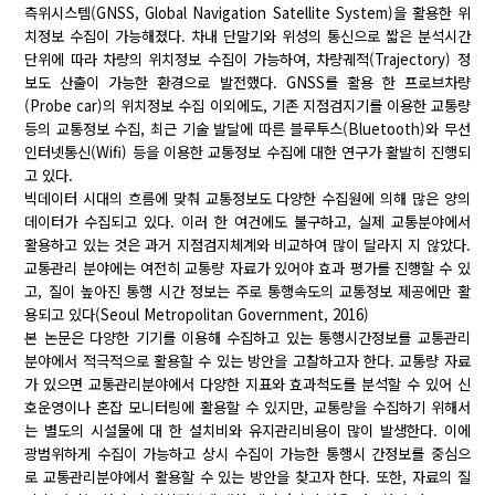
측위시스템(GNSS, Global Navigation Satellite System)을 활용한 위
치정보 수집이 가능해졌다. 차내 단말기와 위성의 통신으로 짧은 분석시간
단위에 따라 차량의 위치정보 수집이 가능하여, 차량궤적(Trajectory) 정
보도 산출이 가능한 환경으로 발전했다. GNSS를 활용 한 프로브차량
(Probe car)의 위치정보 수집 이외에도, 기존 지점검지기를 이용한 교통량
등의 교통정보 수집, 최근 기술 발달에 따른 블루투스(Bluetooth)와 무선
인터넷통신(Wifi) 등을 이용한 교통정보 수집에 대한 연구가 활발히 진행되
고 있다.
빅데이터 시대의 흐름에 맞춰 교통정보도 다양한 수집원에 의해 많은 양의
데이터가 수집되고 있다. 이러 한 여건에도 불구하고, 실제 교통분야에서
활용하고 있는 것은 과거 지점검지체계와 비교하여 많이 달라지 지 않았다.
교통관리 분야에는 여전히 교통량 자료가 있어야 효과 평가를 진행할 수 있
고, 질이 높아진 통행 시간 정보는 주로 통행속도의 교통정보 제공에만 활
용되고 있다(Seoul Metropolitan Government, 2016)
본 논문은 다양한 기기를 이용해 수집하고 있는 통행시간정보를 교통관리
분야에서 적극적으로 활용할 수 있는 방안을 고찰하고자 한다. 교통량 자료
가 있으면 교통관리분야에서 다양한 지표와 효과척도를 분석할 수 있어 신
호운영이나 혼잡 모니터링에 활용할 수 있지만, 교통량을 수집하기 위해서
는 별도의 시설물에 대 한 설치비와 유지관리비용이 많이 발생한다. 이에
광범위하게 수집이 가능하고 상시 수집이 가능한 통행시 간정보를 중심으
로 교통관리분야에서 활용할 수 있는 방안을 찾고자 한다. 또한, 자료의 질