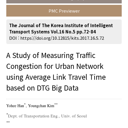
PMC Previewer
The Journal of The Korea Institute of Intelligent
Transport Systems Vol.16 No.5 pp.72-84
Search
Advanced Search
DOI :
https://doi.org/10.12815/kits.2017.16.5.72
Adode Reader(link)
A Study of Measuring Traffic
Congestion for Urban Network
using Average Link Travel Time
based on DTG Big Data
*
**
Yohee Han
, Youngchan Kim
*
Dept. of Transportation Eng., Univ. of Seoul
**