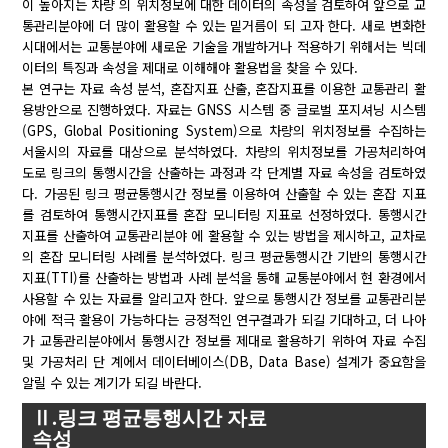
이 높아지는 차량 의 위치정보에 대한 데이터의 속성을 검토하여 앞으로 교
통관리분야에 더 많이 활용할 수 있는 밑거름이 되 고자 한다. 새로 변화한
시대에서는 교통분야에 새로운 기술을 개발하거나 적용하기 위해서는 빅데
이터의 특징과 속성을 제대로 이해해야 활용법을 찾을 수 있다.
본 연구는 자료 속성 분석, 혼잡지표 산출, 혼잡지표를 이용한 교통관리 활
용방안으로 진행하였다. 자료는 GNSS 시스템 중 글로벌 포지셔닝 시스템
(GPS, Global Positioning System)으로 차량의 위치정보를 수집하는
서울시의 자료를 대상으로 분석하였다. 차량의 위치정보를 가공처리하여
도로 링크의 통행시간을 산출하는 과정과 각 단계별 자료 속성을 검토하였
다. 가공된 링크 평균통행시간 정보를 이용하여 산출할 수 있는 혼잡 지표
를 검토하여 통행시간지표를 혼잡 모니터링 지표로 선정하였다. 통행시간
지표를 산출하여 교통관리분야 에 활용할 수 있는 방법을 제시하고, 교차로
의 혼잡 모니터링 사례를 분석하였다. 링크 평균통행시간 기반의 통행시간
지표(TTI)를 산출하는 방법과 사례 분석을 통해 교통분야에서 현 환경에서
사용할 수 있는 자료를 알리고자 한다. 앞으로 통행시간 정보를 교통관리분
야에 적극 활용이 가능하다는 긍정적인 연구결과가 되길 기대하고, 더 나아
가 교통관리분야에서 통행시간 정보를 제대로 활용하기 위하여 자료 수집
및 가공처리 단 계에서 데이터베이스(DB, Data Base) 설계가 중요함을
알릴 수 있는 계기가 되길 바란다.
Ⅱ.링크 평균통행시간 자료
속성