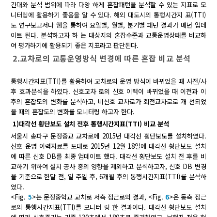
간대와 분석 범위에 따라 다양 하게 혼잡패턴을 분석할 수 있는 지표로 모
니터링에 활용하기 좋음을 알 수 있다. 해외 대도시의 통행시간지 표(TTI)
도 연구보고서나 웹을 통하여 요일별, 월별, 분기별 패턴 결과가 매년 업데
이트 된다. 분석하고자 하 는 대상지의 혼잡수준과 교통운영상태를 비교하
여 평가하기에 활용되기 좋은 지표라고 판단된다.
2.교차로의 교통운영방식 변경에 따른 혼잡 비교 분석
통행시간지표(TTI)를 활용하여 교차로의 운영 방식이 바뀌었을 때 사전/사
후 효과분석을 하였다. 신호교차 로의 신호 이력이 바뀌었을 때 이전과 이
후의 혼잡도의 변화를 분석하고, 비신호 교차로가 회전교차로로 개 선되었
을 때의 혼잡도의 변화를 모니터링 하고자 한다.
1)대각선 횡단보도 설치 전후 통행시간지표(TTI) 비교 분석
서울시 송파구 문정중교 교차로에 2015년 대각선 횡단보도를 설치하였다.
신호 운영 이력자료를 토대로 2015년 12월 18일에 대각선 횡단보도 설치
에 따른 신호 DB를 최종 업데이트 했다. 대각선 횡단보도 설치 전 후를 비
교하기 위하여 설치 공사 중의 영향을 제외하고 분석하고자, 신호 DB 변경
을 기준으로 한달 전, 일 주일 후, 6개월 후의 통행시간지표(TTI)를 분석하
였다.
<Fig.
5
>는 문정중학교 교차로 서측 접근로의 결과, <Fig.
6
>은 동측 접근
로의 통행시간지표(TTI)를 모니터 링 한 결과이다. 대각선 횡단보도 설치