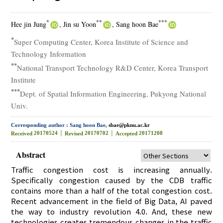
*
**
***
Hee jin Jung
, Jin su Yoon
, Sang hoon Bae
*
Super Computing Center, Korea Institute of Science and
Technology Information
**
National Transport Technology R&D Center, Korea Transport
Institute
***
Dept. of Spatial Information Engineering, Pukyong National
Univ.
Corresponding author : Sang hoon Bae,
sbae@pknu.ac.kr
20170524 │
20170702 │
20171208
Received
Revised
Accepted
Abstract
Traffic congestion cost is increasing annually.
Specifically congestion caused by the CDB traffic
contains more than a half of the total congestion cost.
Recent advancement in the field of Big Data, AI paved
the way to industry revolution 4.0. And, these new
technologies creates tremendous changes in the traffic