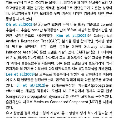
치는 공간적 범위를 결정하는 모형이다. 돌발상황에 의한 유고확산모형 및
유고영향권에 대한 연구는 새로운 분야이므로 관련연구가 미흡한 상황이
다. 유고영향권에 대한 모형화를 위해 기존의 다양한 영향권에 대한 연구
동향을 파악하였다.
Oh et al.(2005)
은 Zone간 교통량 누적 비율 95% 기준으로 zone을
추출하고, 추출된 zone간 누적통행시간의 95%에 해당하는 통행시간을 영
향권 설정기준으로 사용하였다.
Kim et al.(2008)
은 Categorical
Analysis Regression Tree(CART) 분석을 통한 합리적인 역세권 영향
력 범위를 설정하기 위한 요인 분석을 통하여 Subway station
Influence Area(SIA) 통합 모델을 개발하였다. CART분석은 데이터마이
닝 기법(의사결정나무법)의 하나로서 그룹 내 동질성이 높은 그룹을 판별하
기 위해서 불순도함수를 사용하며, SIA 통합 모델은 2차 보도거리와 역세
권지가와 의 관계를 이용하여 다항회귀식으로 SIA 통합모형식을 개발한다.
Lee et al.(2009)
은 고속도로 합류부에서 발생하 는 난류현상을 이용하
여 미시적 영향권을 설정하였는데, 합류의 형태에 따라 다른 분포를 비교하
였다.
Ji et al.(2012)
은 spillover현상을 파급효과(propagation
effect)라는 개념을 적용하여 도심지 내 도로망에서 정체의 파급 현상
(congestion propagation dynamics)를 간단한 모형으로 구현하였다.
혼잡확산의 지표로 Maximum Connected Component(MCC)를 사용하
였다.
유고 상황별 정체 확산 모형의 개발과 유고 영향력 평가 척도가 필요할 것