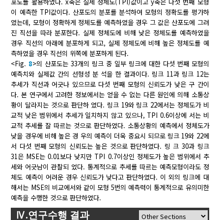
포도를 활용하였다. x축은 실제 정체도(TPI)값이고 y축은 다섯 번째 모형
이 예측한 TPI값이다. 산포도의 분포를 분석하여 모형의 정확도를 평가하
였는데, 모형이 정확하게 정체도를 예측하였을 경우 그 값은 산포도에 그려
진 직선을 따라 분포한다. 실제 정체도에 비해 낮은 정체도를 예측하였을
경우 직선의 아래에 분포하게 되고, 실제 정체도에 비해 높은 정체도를 예
측하였을 경우 직선의 위쪽에 분포하게 된다.
<Fig.
8
>의 산포도는 33개의 링크 중 일부 링크에 대한 다섯 번째 모형의
예측치와 실제값 간의 선형성 분 석을 한 결과이다. 링크 11과 링크 12는
추세가 직선과 어긋나 있으므로 다섯 번째 모형의 신뢰도가 낮은 구 간이
다. 본 연구에서 고려한 정보에서는 얻을 수 없는 다른 원인에 의해 소통상
황이 달라지는 것으로 판단하 였다. 링크 19와 링크 22에서는 정체도가 비
교적 낮은 범위에서 추세가 일치하지 않고 있으나, TPI 0.6이상에 서는 비
교적 추세를 잘 따르는 것으로 판단하였다. 소통상황의 예측에서 정체도가
낮을 경우에 비해 높은 경 우의 예측이 더욱 중요시 되므로 링크 19와 22에
서 다섯 번째 모형의 신뢰도는 높은 것으로 판단하였다. 링 크 30과 링크
31은 MSE는 0.01보다 낮지만 TPI 0.7이상인 정체도가 높은 범위에서 추
세와 어긋남이 관찰되 었다. 통계적으로 추세를 따르는 예측모형이라도 정
체도 예측이 어려운 경우 신뢰도가 낮다고 판단하였다. 이 외의 링크에 대
해서는 MSE의 비교에서와 같이 모형 5번의 예측력이 통계적으로 유의미한
예측을 수행한 것으로 판단하였다.
Ⅳ.연구수행 결과