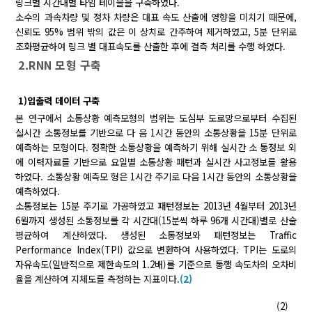
링크별 시간대별 타임 테이블을 구축하였다.
소수의 과속차량 및 정차 차량은 대표 속도 산출에 영향을 미치기 때문에,
신뢰도 95% 범위 밖의 값은 이 상치로 간주하여 제거하였고, 5분 단위로
조화평균하여 링크 별 대표속도를 산출한 후에 결측 처리를 수행 하였다.
2.RNN 모형 구축
1)입출력 데이터 구축
본 연구에서 소통상황 예측모형의 범위는 도심부 도로망으로부터 수집된
실시간 소통정보를 기반으로 다 음 1시간 동안의 소통상황을 15분 단위로
예측하는 모형이다. 정확한 소통상황을 예측하기 위해 실시간 소 통정보 외
에 이력자료를 기반으로 요일별 소통상황 패턴과 실시간 사고정보를 활용
하였다. 소통상황 예측모 형은 1시간 주기로 다음 1시간 동안의 소통상황을
예측하였다.
소통정보는 15분 주기로 가공하였고 패턴정보는 2013년 4월부터 2013년
6월까지 생성된 소통정보를 각 시간대(15분씩 하루 96개 시간대)별로 산술
평균하여 계산하였다. 생성된 소통정보와 패턴정보는 Traffic
Performance Index(TPI) 값으로 변환하여 사용하였다. TPI는 도로의
자유속도(일반적으로 제한속도의 1.2배)를 기준으로 통행 속도차의 오차비
율을 계산하여 지체도를 측정하는 지표이다.
(2)
(2)