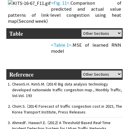
<Fig. 11>.
Comparison of
predicted and actual value
patterns of link-level congestion using heat
map(Second week)
Table
<Table 1>.
MSE of learned RNN
model
Reference
CheonS.H. KimS.M. (2014) Big data analysis technology
developed nationwide traffic congestion map., Monthly Traffic,
Vol.Vol. 193
ChoH.S. (2014) Forecast of traffic congestion cost in 2015, The
Korea Transport Institute, Press Releases
AhmedF. HawasY.E. (2012) A Threshold-Based Real-Time
Incident Detection System for Urban Traffic Networks.,