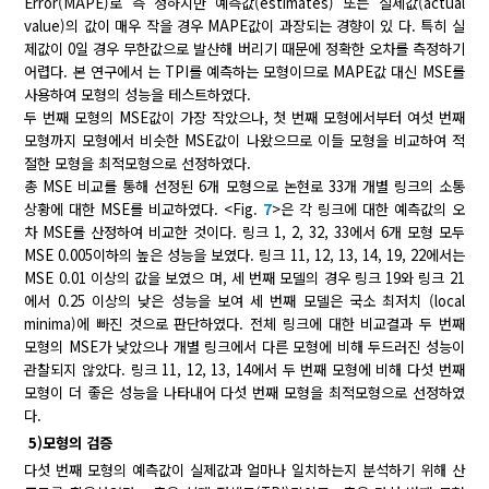
Error(MAPE)로 측 정하지만 예측값(estimates) 또는 실제값(actual
value)의 값이 매우 작을 경우 MAPE값이 과장되는 경향이 있 다. 특히 실
제값이 0일 경우 무한값으로 발산해 버리기 때문에 정확한 오차를 측정하기
어렵다. 본 연구에서 는 TPI를 예측하는 모형이므로 MAPE값 대신 MSE를
사용하여 모형의 성능을 테스트하였다.
두 번째 모형의 MSE값이 가장 작았으나, 첫 번째 모형에서부터 여섯 번째
모형까지 모형에서 비슷한 MSE값이 나왔으므로 이들 모형을 비교하여 적
절한 모형을 최적모형으로 선정하였다.
총 MSE 비교를 통해 선정된 6개 모형으로 논현로 33개 개별 링크의 소통
상황에 대한 MSE를 비교하였다. <Fig.
7
>은 각 링크에 대한 예측값의 오
차 MSE를 산정하여 비교한 것이다. 링크 1, 2, 32, 33에서 6개 모형 모두
MSE 0.005이하의 높은 성능을 보였다. 링크 11, 12, 13, 14, 19, 22에서는
MSE 0.01 이상의 값을 보였으 며, 세 번째 모델의 경우 링크 19와 링크 21
에서 0.25 이상의 낮은 성능을 보여 세 번째 모델은 국소 최저치 (local
minima)에 빠진 것으로 판단하였다. 전체 링크에 대한 비교결과 두 번째
모형의 MSE가 낮았으나 개별 링크에서 다른 모형에 비해 두드러진 성능이
관찰되지 않았다. 링크 11, 12, 13, 14에서 두 번째 모형에 비해 다섯 번째
모형이 더 좋은 성능을 나타내어 다섯 번째 모형을 최적모형으로 선정하였
다.
5)모형의 검증
다섯 번째 모형의 예측값이 실제값과 얼마나 일치하는지 분석하기 위해 산