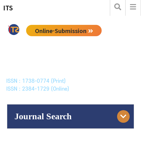
ITS
Online-Submission
한국ITS학회논문지
Journal of Korean Society of Intelligent Transport
Systems
ISSN : 1738-0774 (Print)
ISSN : 2384-1729 (Online)
Journal Search
Engine
Volume/Issue :