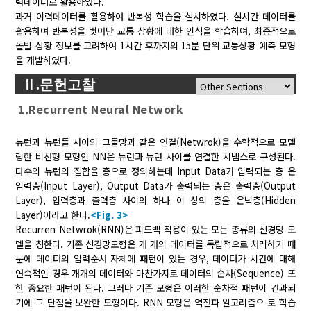
력데이터로 활용하였다.
과거 이력데이터를 활용하여 반복성 학습을 실시하였다. 실시간 데이터를
활용하여 반복성을 벗어난 교통 상황에 대한 인식을 학습하여, 최종적으로
돌발 상황 정보를 고려하여 1시간 후까지의 15분 단위 교통상황 예측 모형
을 개발하였다.
Ⅱ.문헌고찰
1.Recurrent Neural Network
뉴런과 뉴런들 사이의 그물망과 같은 연결(Netwrok)을 수학적으로 모델
링한 비선형 모형인 NN은 뉴런과 뉴런 사이를 연결한 시냅스로 구성된다.
다수의 뉴런의 집합을 층으로 정의하는데 Input Data가 입력되는 층 은
입력층(Input Layer), Output Data가 출력되는 층은 출력층(Output
Layer), 입력층과 출력층 사이의 하나 이 상의 층을 은닉층(Hidden
Layer)이라고 한다.
<Fig. 3>
Recurren Netwrok(RNN)은 피드백 작용이 있는 모든 종류의 신경망 모
델을 칭한다. 기존 신경망모형은 개 개의 데이터를 독립적으로 처리하기 때
문에 데이터의 입력순서 자체에 패턴이 있는 경우, 데이터가 시간에 대해
연속적인 경우 개개의 데이터와 마찬가지로 데이터의 순차(Sequence) 또
한 중요한 패턴이 된다. 그러나 기존 모형은 이러한 순차적 패턴이 간과되
기에 그 단점을 보완한 모형이다. RNN 모형은 역전파 알고리즘으 로 학습