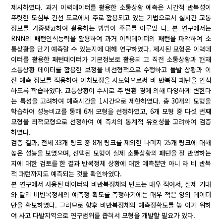
제시하였다. 과거 이력데이터를 활용한 소통상황 예측은 시간적 반복성이
뚜렷한 도심부 간선 도로에서 주로 활용되고 있는 기법으로서 실시간 교통
정보를 가중평균하여 활용하는 방법이 주류를 이루었 다. 본 연구에서는
RNN의 패턴인식능력을 활용하여 과거 이력데이터의 패턴을 파악하여 소
통상황을 단기 예측할 수 있는지에 대해 연구하였다. 제시된 모형은 이력데
이터를 활용한 패턴데이터가 기본정보로 활용되 고 직전 소통상황과 현재
소통상황 데이터를 활용한 보정을 비선형적으로 수행하고 돌발 상황과 이
전 예측 정보를 적용하여 이차보정을 시도함으로써 비 반복적 패턴을 인식
하도록 학습하였다. 교통상황이 수시로 주 변환 경에 의해 다양하게 변한다
는 특성을 고려하여 예측시간을 1시간으로 제한하였다. 총 30개의 모형을
학습하여 성능비교를 통해 6개 모형을 선정하였고, 6개 모형 중 다섯 번째
모형을 최적모형으로 선정하여 예 측치의 통계적 유효성을 고려하여 검증
하였다.
검증 결과, 전체 33개 링크 중 8개 링크를 제외한 나머지 25개 링크에 대해
높은 성능을 보였으며, 선택된 모형이 실제 소통상황의 패턴을 잘 반영하는
지에 대한 검토를 한 결과 반복정체 상황에 대한 예측뿐만 아니 라 비 반복
적 패턴까지도 예측되는 것을 확인하였다.
본 연구에서 사용된 데이터의 비반복정체의 빈도는 매우 적어서, 실제 기대
와 달리 비반복정체의 예측정 확도를 측정하기에는 매우 적은 양의 데이터
만을 확보하였다. 그러므로 향후 비반복정체의 예측정확도를 높 이기 위하
여 사고 다발지역으로 연구범위를 좁혀서 모형을 개발할 필요가 있다.