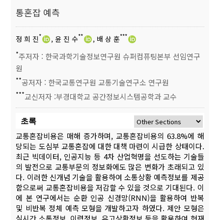
통혼잡 예측
*
**
***
정 희 진
, 윤 진 수
, 배 상 훈
*
주저자 : 한국과학기술정보연구원 슈퍼컴퓨팅본부 선임연구
원
**
공저자 : 한국교통연구원 교통기술연구소 연구원
***
교신저자 :부경대학교 공간정보시스템공학과 교수
초록
교통혼잡비용은 매해 증가하며, 교통혼잡비용의 63.8%에 해
당되는 도심부 교통혼잡에 대한 대책 마련이 시급한 상태이다.
최근 빅데이터, 인공지능 등 4차 산업혁명을 선도하는 기술들
의 발전으로 교통부문의 정보화에도 많은 변화가 초래되고 있
다. 이러한 신개념 기술을 활용하여 소통상황 예측정보를 제공
함으로써 교통혼잡비용을 저감할 수 있을 것으로 기대된다. 이
에 본 연구에서는 순환 인공 신경망(RNN)을 활용하여 반복
및 비반복 정체 예측 모형을 개발하고자 하였다. 제안 모형은
실시간 소통정보, 이력정보, 유고상황정보 등을 활용하여 현재