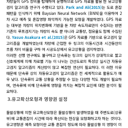
차량들이 GPS 장비를 탑재하여 운행하므로 GPS 자료를 활용 한 유고상황
검지 알고리즘 연구가 수행되고 있다.
Park and Ali(2015)
는 도로 혼잡
패턴을 인식하기 위해 Baysian Neural Network (BNN)을 이용하여 2
차 사고 예측 및 혼잡영향 파악까지 가능한 모형을 개발하였다. GPS 자료
는 대부분 차량의 위치변화에 기반을 둔 차량 속도자료만이 수집되는 반면
기존의 루프검지기는 차량의 속도 뿐 아니라 교통량, 점유율도 함께 수집된
다.
Yasuo Asakura et al.(2015)
은 GPS 자료를 기반으로 유고검지 알
고리즘을 개발하였는데 차량에 근접한 두 링크의 이동시간과 시간동안의
흐름 차이 비율을 구하 여 시공도상에서 유고상황을 검지하였다.
이러한 선행 연구에도 불구하고 단속류는 링크의 길이가 상대적으로 짧고
신호체계에 의해 차로별 기능 이 나뉘는 간선도로의 특성상 실시간 자동유
고검지 알고리즘의 계산량이 많고 복잡한 연산이 필요하다. 이 러한 이유
때문에 단속류 상의 자동유고검지 알고리즘은 전 세계적으로 활용도가 매
우 낮다. 단속류의 교통 상황을 추정할 수 있는 다양한 척도 개발이 필요하
며, 연속류에 비해 단속류에 영향을 끼치는 복합적 요인에 대한 분석이 필
요하다.
3.유고확산모형과 영향권 설정
돌발상황에 의한 유고확산모형은 돌발상황이 발생하였을 때 주변도로(상류
부)에 교통혼잡이 시간에 따라 확산되는 현상을 모형화하고자 하는 것이다.
유고영향권 예측 모형이란 교통 혼잡의 정도에 따라 돌발상황 의 영향이 미