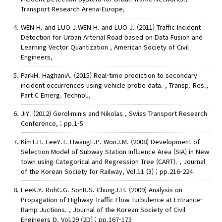
Transport Research Arena-Europe,
WEN H. and LUO J.WEN H. and LUO J. (2011) Traffic Incident
Detection for Urban Arterial Road based on Data Fusion and
Learning Vector Quantization , American Society of Civil
Engineers,
ParkH. HaghaniA. (2015) Real-time prediction to secondary
incident occurrences using vehicle probe data. , Transp. Res.,
Part C Emerg. Technol.,
JiY. (2012) Geroliminis and Nikolas , Swiss Transport Research
Conference, ; pp.1-5
KimT.H. LeeY.T. HwangE.P. WonJ.M. (2008) Development of
Selection Model of Subway Station Influence Area (SIA) in New
town using Categorical and Regression Tree (CART). , Journal
of the Korean Society for Railway, Vol.11 (3) ; pp.216-224
LeeK.Y. RohC.G. SonB.S. ChungJ.H. (2009) Analysis on
Propagation of Highway Traffic Flow Turbulence at Entrance-
Ramp Juctions. , Journal of the Korean Society of Civil
Engineers D, Vol.29 (2D) ; pp.167-173