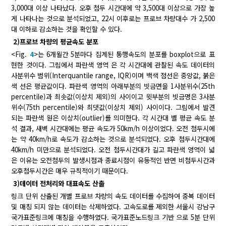
3,000대 이상 나타났다. 오후 첨두 시간대에 약 3,500대 이상으로 가장 높
게 나타나는 것으로 분석되었고, 22시 이후로는 프로브 차량대수 가 2,500
대 이하로 감소하는 것을 확인할 수 있다.
2)프로브 차량의 평균속도 분포
<Fig.
4
>는 6개월간 5분마다 집계된 통행속도의 분포를 boxplot으로 표
현한 것이다. 그림에서 파란색 영역 은 각 시간대에 관찰된 속도 데이터의
사분위수 범위(Interquantile range, IQR)이며 백색 점선은 중앙값, 붉은
색 선은 평균값이다. 파란색 영역의 아래부분의 빗금면을 1사분위수(25th
percentile)과 최솟값(이상치 제외)의 사이이고 윗부분의 빗금명은 3사분
위수(75th percentile)와 최댓값(이상치 제외) 사이이다. 그림에서 발견
되는 파란색 원은 이상치(outlier)를 의미한다. 각 시간대 별 평균 속도 분
석 결과, 새벽 시간대에는 평균 속도가 50km/h 이상이었다. 오전 첨두시에
는 약 40km/h로 속도가 감소하는 것으로 분석되었다. 오후 첨두시간대에
40km/h 미만으로 분석되었다. 오전 첨두시간대가 길고 파란색 영역이 넓
은 이유는 오전첨두의 발생시점과 종료시점이 유동적인 반면 비첨두시간과
오후첨두시간은 매우 규칙적이기 때문이다.
3)데이터 전처리와 대표속도 산출
링크 단위 산출된 개별 프로브 차량의 속도 데이터를 수집하여 중복 데이터
및 매칭 되지 않는 데이터는 삭제하였다. 고속도로를 제외한 서울시 강남구
국가표준링크에 매칭을 수행하였다. 국가표준노드링크 기반 으로 5분 단위