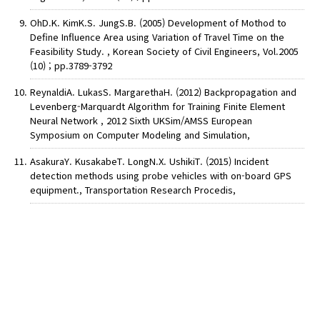
OhD.K. KimK.S. JungS.B. (2005) Development of Mothod to
Define Influence Area using Variation of Travel Time on the
Feasibility Study. , Korean Society of Civil Engineers, Vol.2005
(10) ; pp.3789-3792
ReynaldiA. LukasS. MargarethaH. (2012) Backpropagation and
Levenberg-Marquardt Algorithm for Training Finite Element
Neural Network , 2012 Sixth UKSim/AMSS European
Symposium on Computer Modeling and Simulation,
AsakuraY. KusakabeT. LongN.X. UshikiT. (2015) Incident
detection methods using probe vehicles with on-board GPS
equipment., Transportation Research Procedis,
AUTHOR CHECK LIST