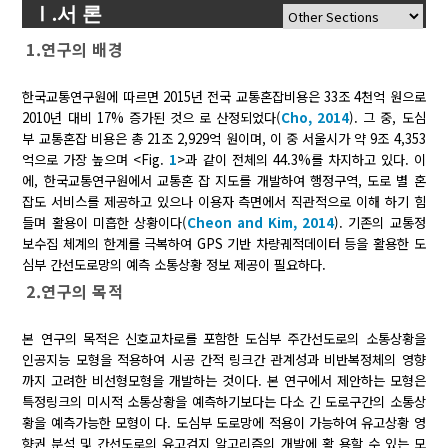
Ⅰ.서 론
1.연구의 배경
한국교통연구원에 따르면 2015년 전국 교통혼잡비용은 33조 4천억 원으로
2010년 대비 17% 증가된 것으 로 산정되었다(
Cho, 2014
). 그 중, 도심
부 교통혼잡 비용은 총 21조 2,929억 원이며, 이 중 서울시가 약 9조 4,353
억으로 가장 높으며 <Fig.
1
>과 같이 전체의 44.3%를 차지하고 있다. 이
에, 한국교통연구원에서 교통혼 잡 지도를 개발하여 행정구역, 도로 별 혼
잡도 서비스를 제공하고 있으나 이용자 측면에서 직관적으로 이해 하기 힘
들며 활용이 미흡한 상황이다(
Cheon and Kim, 2014
). 기존의 교통정
보수집 체계의 한계를 극복하여 GPS 기반 차량궤적데이터 등을 활용한 도
심부 간선도로망의 예측 소통상황 정보 제공이 필요하다.
2.연구의 목적
본 연구의 목적은 신호교차로를 포함한 도심부 주간선도로의 소통상황을
인공지능 모형을 적용하여 시공 간적 링크간 관계성과 비반복정체의 영향
까지 고려한 비선형모형을 개발하는 것이다. 본 연구에서 제안하는 모형은
특정링크의 미시적 소통상황을 예측하기보다는 다소 긴 도로구간의 소통상
황을 예측가능한 모형이 다. 도심부 도로망에 적용이 가능하여 유고상황 영
향권 분석 및 간선도로의 유고검지 알고리즘의 개발에 활 용할 수 있는 모