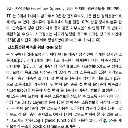
V
는 자유속도(Free-flow Speed),
V
는 현재의 평균속도를 의미하며,
f
i
TPI는 0에서 1사이의 값으로서 0은 완 전자유속도, 1은 완전 정체상황으로
해석할 수 있다. 연속류의 경우 0.4 이하를 원활, 0.7이상을 정체로 분류 한
다. 단속류의 경우 신호교차로 등과 같은 외부요인으로 인해 TPI의 범위가
제한적일 수 있다. 사고정보는 사고가 발생한 것으로 보고된 링크의 시간대
(15분)별 이진화 데이터로 생성하였다(0=사고 무, 1=사고 유).
2)소통상황 예측을 위한 RNN 모형
본 연구에서 RNN모형의 입력데이터는 예측시점 직전에 집계된 실시간 소
통정보(p1), 과거 3개월 데이터 로 가공한 이력패턴데이터의 예측시점(1시
간) 데이터(p2), 그리고 예측시점 직전에 보고된 사고정보(p3)로 구 성하였
다. 모형의 목표값은 대상구간의 33개 링크의 소통속도를 15분 가격으로
한시간 동안 예측한 값이다. 첫 번째 은닉층에서 입력데이터는 p1과 p2만
으로 소통정보를 가공한다. 두 번째 은닉층은 첫 번째 은닉층의 예측값과
사고정보(p3)를 이용하여 첫 번째 은닉층에서 예측한 정보를 보정한다. 이
때 15분 전에 모형이 예 측한 소통정보를 참조할 수 있도록 시간 지체 레이
어(Time Delay Layer)을 통해 15분 전 예측된 소통정보를 저장해 두었다
가 두 번째 은닉층의 입력값으로 사용한다. TPI의 범위가 0에서 1사이 값
이므로 각 은닉층의 출력값도 0에서 1사이 값으로 변화해 줄 수 있는 로그
시그모이드 함수(Log-sigmoid function)를 사용하였다. <Fig.
5
>는 제
안모형의 구조를 block diagram으로 보여준다.