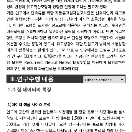
으로 판단되며, 영향권 설정을 위한 임계치 결정이 가능하다. 또한, 링크 특
성의 반영이 유고확산모형과 영향권 설정에 고려될 필요가 있다.
기존 연구에서 단속류를 위한 자동유고검지알고리즘은 신호지연과 유고로
인한 정체현상의 구분이 어려 워 링크단위의 미시적 소통상황 예측을 하였
다. 이러한 모형을 도시분간선도로에 적용하기 위해서는 링크의 숫자만큼
예측모형을 개발해야하고 일반화된 모형을 적용하기 어렵다. 반면 유고영
향권 모형은 거시적 접근 법으로 교통류 현상을 모형으로 구현하여 시뮬레
이션할 수 있는 장점이 있으나, 유고상황에 대한 민감도가 낮아서 소통상황
예측에 활용하는데 한계가 있다. 그러므로 본 연구에서는 도심부 간선도로
의 긴 구간(33개 링크, 6.78km)을 링크간 시공간적 연결성을 고려한 비선
형 모형인 Recurrent Neural Network(RNN)을 이용하여 모형화하여
정체구간 및 정체의 파급현상을 모형화하였다.
Ⅲ.연구수행 내용
1.수집 데이터의 특징
1)데이터 샘플 사이즈 분석
연구의 공간적 범위인 논현로의 시간대별 일 평균 프로브 차량대수를 분석
하였다. 새벽시간대 프로브 차 량대수는 1,500대 미만이며, 오전 4시에 약
500대로 가장 낮게 나타났다. 오전 첨두시간대는 프로브 차량대 수가
2,500대 이상 증가하는 것으로 나타났다. 낮 시간대에 프로브 차량 대수는