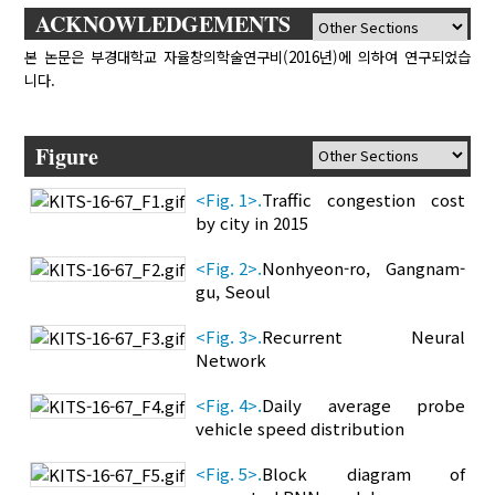
ACKNOWLEDGEMENTS
본 논문은 부경대학교 자율창의학술연구비(2016년)에 의하여 연구되었습
니다.
Figure
<Fig. 1>.
Traffic congestion cost
by city in 2015
<Fig. 2>.
Nonhyeon-ro, Gangnam-
gu, Seoul
<Fig. 3>.
Recurrent Neural
Network
<Fig. 4>.
Daily average probe
vehicle speed distribution
<Fig. 5>.
Block diagram of