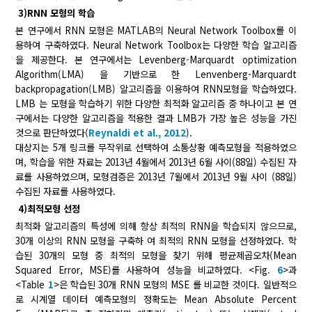
3)RNN 모형의 학습
본 연구에서 RNN 모형은 MATLAB의 Neural Network Toolbox를 이
용하여 구축하였다. Neural Network Toolbox는 다양한 학습 알고리즘
을 제공한다. 본 연구에서는 Levenberg-Marquardt optimization
Algorithm(LMA) 을 기반으로 한 Lenvenberg-Marquardt
backpropagation(LMB) 알고리즘을 이용하여 RNN모형을 학습하였다.
LMB 는 모형을 학습하기 위한 다양한 최적화 알고리즘 중 하나이고 본 연
구에서는 다양한 알고리즘을 적용한 결과 LMB가 가장 높은 성능을 가진
것으로 판단하였다(
Reynaldi et al., 2012
).
대상지는 5개 링크를 무작위로 선택하여 소통상황 예측모형을 적용하였으
며, 학습을 위한 자료는 2013년 4월에서 2013년 6월 사이(88일) 수집된 자
료를 사용하였으며, 모형검증은 2013년 7월에서 2013년 9월 사이 (88일)
수집된 자료를 사용하였다.
4)최적모형 선정
최적화 알고리즘의 특성에 의해 항상 최적의 RNN을 학습되지 않으므로,
30개 이상의 RNN 모형을 구축하 여 최적의 RNN 모형을 선정하였다. 학
습된 30개의 모형 중 최적의 모형을 찾기 위해 평균제곱오차(Mean
Squared Error, MSE)를 사용하여 성능을 비교하였다. <Fig.
6
>과
<Table
1
>은 학습된 30개 RNN 모형의 MSE 를 비교한 것이다. 일반적으
로 시계열 데이터 예측모형의 정확도는 Mean Absolute Percent