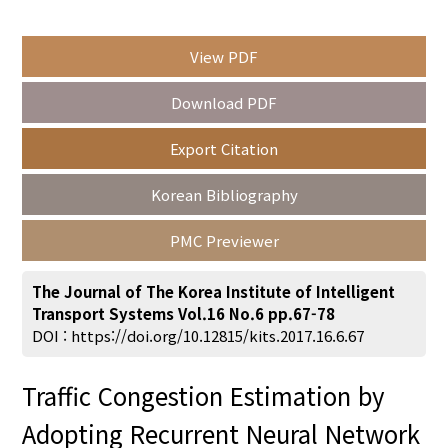
View PDF
Year(s) :
Download PDF
to
Export Citation
Search :
Korean Bibliography
PMC Previewer
The Journal of The Korea Institute of Intelligent
Transport Systems Vol.16 No.6 pp.67-78
Search
Advanced Search
DOI :
https://doi.org/10.12815/kits.2017.16.6.67
Adode Reader(link)
Traffic Congestion Estimation by
Adopting Recurrent Neural Network