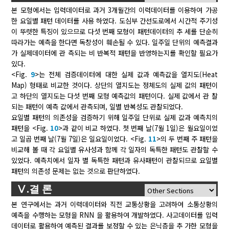
본 모형에서는 입력데이터로 과거 3개월간의 이력데이터를 이용하여 가공
한 요일별 패턴 데이터를 사용 하였다. 도심부 간선도로에서 시간적 주기성
이 뚜렷한 특징이 있으므로 다섯 번째 모형이 패턴데이터의 추 세를 단순히
따라가는 예측을 한다면 독창성이 훼손될 수 있다. 일주일 단위의 예측결과
가 실제데이터에 관 측되는 비 반복적 패턴을 반영하는지를 확인할 필요가
있다.
<Fig.
9
>는 전체 검증데이터에 대한 실제 값과 예측값을 열지도(Heat
Map) 형태로 비교한 것이다. 상단의 열지도는 정체도의 실제 값의 패턴이
고 하단의 열지도는 다섯 번째 모형 예측값의 패턴이다. 실제 값에서 관 찰
되는 패턴이 예측 값에서 관측되며, 일별 반복성도 관찰되었다.
요일별 패턴의 의존성을 검증하기 위해 일주일 단위로 실제 값과 예측치의
패턴을 <Fig.
10
>과 같이 비교 하였다. 첫 번째 날(7월 1일)은 월요일이었
고 일곱 번째 날(7월 7일)은 일요일이었다. <Fig.
11
>의 두 번째 주 패턴을
비교해 볼 때 각 요일별 유사성과 함께 각 일자의 독특한 패턴도 관찰할 수
있었다. 예측치에서 일자 별 독특한 패턴과 유사패턴이 관찰되므로 요일별
패턴의 의존성 문제는 없는 것으로 판단하였다.
Ⅴ.결 론
본 연구에서는 과거 이력데이터와 직전 교통상황을 고려하여 소통상황의
예측을 수행하는 모형을 RNN 을 활용하여 개발하였다. 사고데이터를 입력
데이터로 활용하여 예측된 결과를 보정할 수 있는 은닉층을 추 가한 모형을