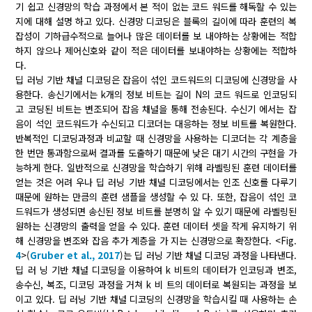
기 쉽고 신경망의 학습 과정에서 본 적이 없는 코드 워드를 해독할 수 있는
지에 대해 설명 하고 있다. 신경망 디코딩은 블록의 길이에 따라 훈련의 복
잡성이 기하급수적으로 늘어나 많은 데이터를 보 내야하는 상황에는 적합
하지 않으나 제어신호와 같이 적은 데이터를 보내야하는 상황에는 적합하
다.
딥 러닝 기반 채널 디코딩은 잡음이 섞인 코드워드의 디코딩에 신경망을 사
용한다. 송신기에서는 k개의 정보 비트는 길이 N의 코드 워드로 인코딩되
고 코딩된 비트는 변조되어 잡음 채널을 통해 전송된다. 수신기 에서는 잡
음이 석인 코드워드가 수신되고 디코더는 대응하는 정보 비트를 복원한다.
반복적인 디코딩과정과 비교할 때 신경망을 사용하는 디코더는 각 계층을
한 번만 통과함으로써 결과를 도출하기 때문에 낮은 대기 시간의 구현을 가
능하게 한다. 일반적으로 신경망을 학습하기 위해 라벨링된 훈련 데이터를
얻는 것은 어려 우나 딥 러닝 기반 채널 디코딩에서는 인조 신호를 다루기
때문에 원하는 만큼의 훈련 샘플을 생성할 수 있 다. 또한, 잡음이 섞인 코
드워드가 생성되면 송신된 정보 비트를 분명히 알 수 있기 때문에 라벨링된
원하는 신경망의 출력을 얻을 수 있다. 훈련 데이터 셋을 작게 유지하기 위
해 신경망을 변조와 잡음 추가 계층을 가 지는 신경망으로 확장한다. <Fig.
4
>(
Gruber et al., 2017
)는 딥 러닝 기반 채널 디코딩 과정을 나타낸다.
딥 러 닝 기반 채널 디코딩을 이용하여 k 비트의 데이터가 인코딩과 변조,
송수신, 복조, 디코딩 과정을 거쳐 k 비 트의 데이터로 복원되는 과정을 보
이고 있다. 딥 러닝 기반 채널 디코딩의 신경망을 학습시킬 때 사용하는 손