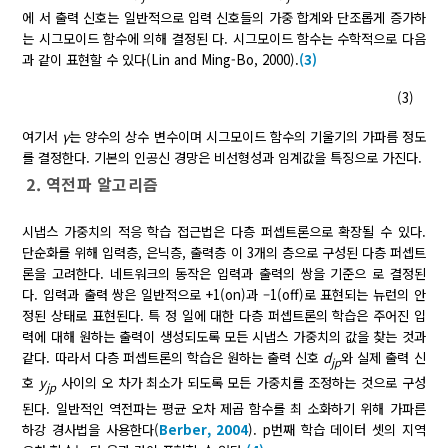
에 서 출력 신호는 일반적으로 입력 신호들의 가중 합계와 단조롭게 증가하
는 시그모이드 함수에 의해 결정된 다. 시그모이드 함수는 수학적으로 다음
과 같이 표현할 수 있다(Lin and Ming-Bo, 2000).
(3)
(3)
여기서
γ
는 양수의 상수 변수이며 시그모이드 함수의 기울기의 가파름 정도
를 결정한다. 기본의 인공신 경망은 비선형성과 임계값을 특징으로 가진다.
2. 역전파 알고리즘
시냅스 가중치의 적응 학습 접근법은 다층 퍼셉트론으로 확장될 수 있다.
단순화를 위해 입력층, 은닉층, 출력층 이 3개의 층으로 구성된 다층 퍼셉트
론을 고려한다. 네트워크의 동작은 입력과 출력의 쌍을 기준으 로 결정된
다. 입력과 출력 쌍은 일반적으로 +1(on)과 –1(off)로 표현되는 뉴런의 안
정된 상태로 표현된다. 특 정 일에 대한 다층 퍼셉트론의 학습은 주어진 입
력에 대해 원하는 출력이 생성되도록 모든 시냅스 가중치의 값을 찾는 것과
같다. 따라서 다층 퍼셉트론의 학습은 원하는 출력 신호
d
와 실제 출력 신
jp
호
y
사이의 오 차가 최소가 되도록 모든 가중치를 조정하는 것으로 구성
jp
된다. 일반적인 역전파는 평균 오차 제곱 함수를 최 소화하기 위해 가파른
하강 경사법을 사용한다(
Berber, 2004
). p번째 학습 데이터 셋의 지역