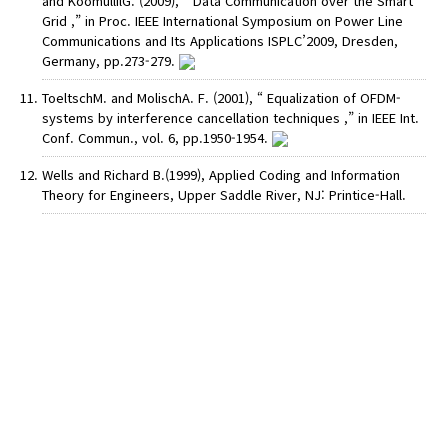
and KoomullilG. (2009), “ Data Communication over the Smart
Grid ,” in Proc. IEEE International Symposium on Power Line
Communications and Its Applications ISPLC’2009, Dresden,
Germany, pp.273-279.
ToeltschM. and MolischA. F. (2001), “ Equalization of OFDM-
systems by interference cancellation techniques ,” in IEEE Int.
Conf. Commun., vol. 6, pp.1950-1954.
Wells and Richard B.(1999), Applied Coding and Information
Theory for Engineers, Upper Saddle River, NJ: Printice-Hall.
AUTHOR CHECK LIST
COPYRIGHT TRANSFER AND
RESEARCH ETHICS FORM