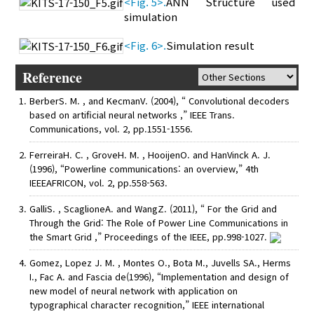
<Fig. 5>.
ANN Structure used
simulation
<Fig. 6>.
Simulation result
Reference
BerberS. M. , and KecmanV. (2004), “ Convolutional decoders
based on artificial neural networks ,” IEEE Trans.
Communications, vol. 2, pp.1551-1556.
FerreiraH. C. , GroveH. M. , HooijenO. and HanVinck A. J.
(1996), “Powerline communications: an overview,” 4th
IEEEAFRICON, vol. 2, pp.558-563.
GalliS. , ScaglioneA. and WangZ. (2011), “ For the Grid and
Through the Grid: The Role of Power Line Communications in
the Smart Grid ,” Proceedings of the IEEE, pp.998-1027.
Gomez, Lopez J. M. , Montes O., Bota M., Juvells SA., Herms
I., Fac A. and Fascia de(1996), “Implementation and design of
new model of neural network with application on
typographical character recognition,” IEEE international