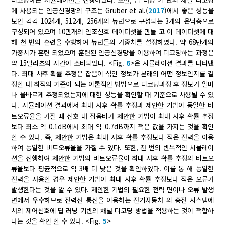
에 사용되는 인공신경망의 구조는 Gruber et al.(
2017
)에서 좋은 성능을
보인 각각 1024개, 512개, 256개의 뉴런으로 구성되는 3개의 은닉층으로
구성되어 있으며 10만개의 인조신호 데이터셋을 만들 고 이 데이터셋에 대
해 천 번의 훈련을 수행하여 뉴런들의 가중치를 설정하였다. 약 68만개의
가중치가 훈련 되었으며 훈련된 인공신경망을 이용하여 디코딩하는 과정은
약 15밀리초의 시간이 소비되었다. <Fig.
6
>은 시뮬레이션 결과를 나타낸
다. 최대 사후 확률 추정은 잡음이 섞인 정보가 본래의 어떤 정보인지를 결
정할 때 최적의 기준이 되는 이론적인 방법으로 디코딩과정 후 정보가 얼마
나 올바르게 추정되었는지에 대한 성능을 확인할 때 기준으로 사용될 수 있
다. 시뮬레이션 결과에서 최대 사후 확률 추정과 제안한 기법이 동일한 비
트오류율을 가질 때 신호 대 잡음비가 제안한 기법이 최대 사후 확률 추정
보다 최소 약 0.1dB에서 최대 약 0.7dB까지 적은 값을 가지는 것을 확인
할 수 있다. 즉, 제안한 기법은 최대 사후 확률 추정보다 적은 전력을 이용
하여 동일한 비트오류율을 가질 수 있다. 또한, 천 번의 반복적인 시뮬레이
션을 진행하여 제안한 기법의 비트오류율이 최대 사후 확률 추정의 비트오
류율보다 평균적으로 약 3배 더 낮은 것을 확인하였다. 이를 통 해 동일한
전력을 사용할 경우 제안한 기법이 최대 사후 확률 추정보다 적은 오류가
발생한다는 것을 알 수 있다. 제안한 기법의 필요한 전력 면이나 오류 발생
면에서 우수하므로 전력선 통신을 이용하는 전기자동차 의 충전 시스템에
서의 제어신호에 딥 러닝 기반의 채널 디코딩 방법을 적용하는 것이 적합하
다는 것을 확인 할 수 있다. <Fig.
5
>