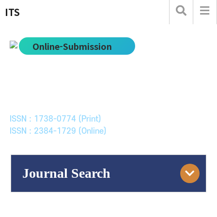
ITS
Online-Submission
한국ITS학회논문지
Journal of Korean Society of Intelligent Transport
Systems
ISSN : 1738-0774 (Print)
ISSN : 2384-1729 (Online)
Journal Search
Engine
Volume/Issue :