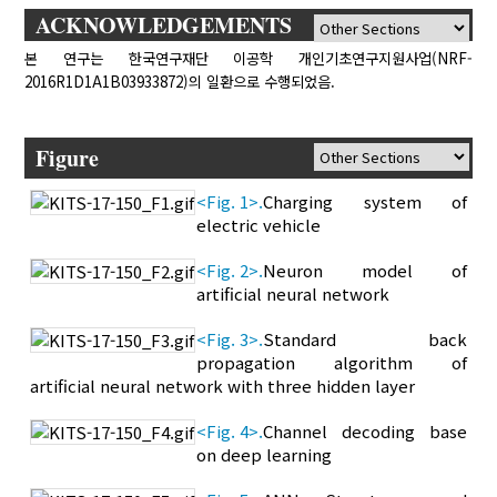
ACKNOWLEDGEMENTS
본 연구는 한국연구재단 이공학 개인기초연구지원사업(NRF-
2016R1D1A1B03933872)의 일환으로 수행되었음.
Figure
<Fig. 1>.
Charging system of
electric vehicle
<Fig. 2>.
Neuron model of
artificial neural network
<Fig. 3>.
Standard back
propagation algorithm of
artificial neural network with three hidden layer
<Fig. 4>.
Channel decoding base
on deep learning