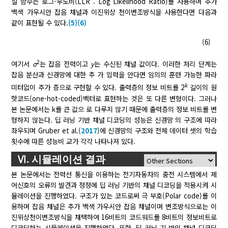
실 함수는 로그-우도비(LLR : Log Likelihood Ratio)를 사용하며 추가
백색 가우시안 잡음 채널과 이진위상 천이변조방식을 사용한다면 다음과
같이 표현될 수 있다.
(5)
(6)
(6)
2
여기서
σ
는 잡음 전력이고
y
는 수신된 채널 값이다. 이러한 처리 단계는
잡음 분산과 신경망에 대한 추 가 입력을 안다면 임의의 훈련 가능한 파라
k
미터없이 추가 층으로 구현할 수 있다. 출력층의 정보 비트를 2
길이의 원
핫코드(one-hot-coded)벡터로 표현하는 것은 또 다른 변형이다. 그러나
본 논문에서는 k를 큰 값으 로 다루지 않기 때문에 출력층의 정보 비트를 변
형하지 않는다. 딥 러닝 기반 채널 디코딩의 성능은 신경망 의 구조에 따라
좌우되며 Gruber et al.(
2017
)에 신경망의 구조와 전체 데이터 셋의 학습
횟수에 따른 성능비 교가 각각 나타나져 있다.
Ⅵ. 시뮬레이션 결과
본 논문에서는 전력선 통신을 이용하는 전기자동차의 충전 시스템에서 제
어신호의 오류의 발견과 정정에 딥 러닝 기반의 채널 디코딩을 적용시켜 시
뮬레이션을 진행하였다. 구조가 있는 코드로써 극 부호(Polar code)를 이
용하며 잡음 채널은 추가 백색 가우시안 잡음 채널이며 변조방식으로는 이
진위상천이변조방식을 채택하여 16비트의 코드워드를 8비트의 정보비트로
디코딩하는 시뮬레이션을 진행하였다. 또한, 딥 러닝 기 반의 채널 디코딩