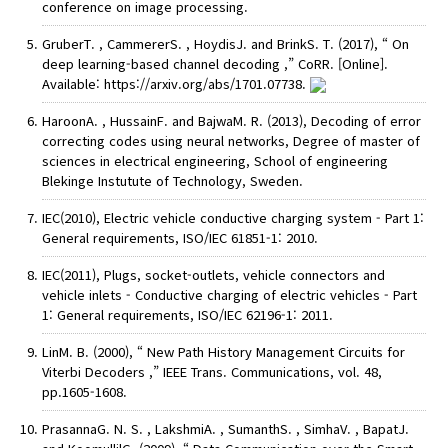
conference on image processing.
GruberT. , CammererS. , HoydisJ. and BrinkS. T. (2017), “ On
deep learning-based channel decoding ,” CoRR. [Online].
Available: https://arxiv.org/abs/1701.07738.
HaroonA. , HussainF. and BajwaM. R. (2013), Decoding of error
correcting codes using neural networks, Degree of master of
sciences in electrical engineering, School of engineering
Blekinge Instutute of Technology, Sweden.
IEC(2010), Electric vehicle conductive charging system - Part 1:
General requirements, ISO/IEC 61851-1: 2010.
IEC(2011), Plugs, socket-outlets, vehicle connectors and
vehicle inlets - Conductive charging of electric vehicles - Part
1: General requirements, ISO/IEC 62196-1: 2011.
LinM. B. (2000), “ New Path History Management Circuits for
Viterbi Decoders ,” IEEE Trans. Communications, vol. 48,
pp.1605-1608.
PrasannaG. N. S. , LakshmiA. , SumanthS. , SimhaV. , BapatJ.