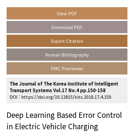
View PDF
Year(s) :
Download PDF
to
Export Citation
Search :
Korean Bibliography
PMC Previewer
The Journal of The Korea Institute of Intelligent
Transport Systems Vol.17 No.4 pp.150-158
Search
Advanced Search
DOI :
https://doi.org/10.12815/kits.2018.17.4.150
Adode Reader(link)
Deep Learning Based Error Control
in Electric Vehicle Charging