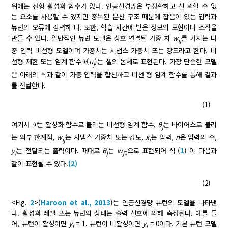
위에는 선형 활성화 함수가 없다. 인공신경망은 부정확하고 신 뢰할 수 없
는 요소를 사용할 수 있지만 중복된 분산 구조 때문에 잡음이 있는 입력과
뉴런의 오류에 강력하 다. 또한, 학습 시간에 받은 정보의 표현이나 조직을
만들 수 있다. 일반적인 뉴런 모델은 상호 연결된 가중 치
w
를 가지는 다
ij
중 입력 비선형 모델이며 가중치는 시냅스 가중치 또는 강도라고 한다. 비
선형 제한 또는 임계 함수
Ψ
(
u
)는 셀의 몸체로 표현된다. 가장 단순한 모델
j
은 아래의 식과 같이 가중 입력을 합산하고 비선 형 임계 함수를 통해 결과
를 전달한다.
(1)
여기서
Ψ
는 활성화 함수로 불리는 비선형 임계 함수,
θ
는 바이어스로 불리
j
는 외부 한계점,
w
는 시냅스 가중치 또는 강도,
x
는 입력,
n
은 입력의 수,
ij
i
y
는 전달되는 출력이다. 때때로
θ
는
w
으로 표현되어 식 (
1
) 이 다음과
i
j
j
0
같이 표현될 수 있다.
(2)
(2)
<Fig.
2
>(
Haroon et al., 2013
)는 인공신경망 뉴런의 모델을 나타낸
다. 활성화 레벨 또는 뉴런의 상태는 출력 신호에 의해 측정된다. 예를 들
어, 뉴런이 활성이면
y
= 1, 뉴런이 비활성이면
y
= 0이다. 기본 뉴런 모델
j
j