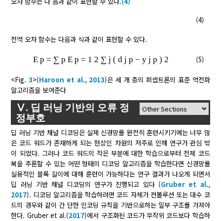
오차 함수는 다 음과 같이 표현할 수 있다.
(4)
(4)
전역 오차 함수는 다음과 식과 같이 표현할 수 있다.
E
p
=
∑
p
E
p
=
1
2
∑
j
(
d
j
p
−
y
j
p
)
2
(5)
<Fig.
3
>(
Haroon et al., 2013
)은 세 개 층의 퍼셉트론의 표준 역전파
알고리즘을 보여준다
Ⅴ. 딥 러닝 기반의 오류 정
정부호
딥 러닝 기반 채널 디코딩은 실제 신경망를 완전히 훈련시키기에는 너무 많
은 코드 워드가 존재하게 되는 현상인 차원의 저주로 인해 연구가 관심 밖
이 되었다. 그러나 코드 워드의 작은 부분에 대한 학습으로부터 전체 코드
북을 추론할 수 있는 어떤 형태의 디코딩 알고리즘을 학습한다면 신경망를
실용적인 블록 길이에 대해 훈련이 가능하다는 연구 결과가 나오게 되면서
딥 러닝 기반 채널 디코딩의 연구가 진행되고 있다 (
Gruber et al.,
2017
). 디코딩 알고리즘을 학습하려면 코드 자체가 컨볼루션 또는 대수 코
드의 경우와 같이 간 단한 인코딩 규칙을 기반으로하는 일부 구조를 가져야
한다. Gruber et al.(
2017
)에서 구조화된 코드가 무작위 코드보다 학습하