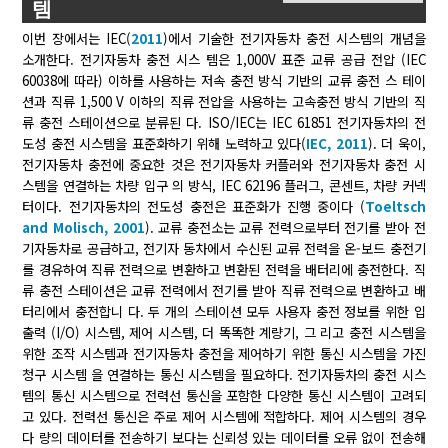
템
이번 장에서는 IEC(
2011
)에서 기술한 전기자동차 충전 시스템의 개념을
소개한다. 전기자동차 충전 시스 템은 1,000V 표준 교류 공급 전압 (IEC
60038에 따라) 이하를 사용하는 저속 충전 방식 기반의 교류 충전 스 테이
션과 직류 1,500 V 이하의 직류 전압을 사용하는 고속충전 방식 기반의 직
류 충전 스테이션으로 분류된 다. ISO/IEC는 IEC 61851 전기자동차의 전
도성 충전 시스템을 표준화하기 위해 노력하고 있다(
IEC, 2011
). 더 욱이,
전기자동차 충전에 중요한 것은 전기자동차 커플러와 전기자동차 충전 시
스템을 연결하는 차량 입구 의 방식, IEC 62196 플러그, 콘센트, 차량 커넥
터이다. 전기자동차의 전도성 충전은 표준화가 진행 중이다 (
Toeltsch
and Molisch, 2001
). 교류 충전소는 교류 전력으로부터 전기를 받아 전
기자동차로 공급하고, 전기자 동차에서 수신된 교류 전력을 온-보드 충전기
를 경유하여 직류 전력으로 변환하고 변환된 전력을 배터리에 충전한다. 직
류 충전 스테이션은 교류 전력에서 전기를 받아 직류 전력으로 변환하고 배
터리에서 충전합니 다. 두 개의 스테이션 모두 사용자 충전 정보를 위한 입
출력 (I/O) 시스템, 제어 시스템, 더 똑똑한 계량기, 그 리고 충전 시스템을
위한 조작 시스템과 전기자동차 충전을 제어하기 위한 통신 시스템을 가진
청구 시스템 을 연결하는 통신 시스템을 필요하다. 전기자동차의 충전 시스
템의 통신 시스템으로 전력선 통신을 포함한 다양한 통신 시스템이 고려되
고 있다. 전력선 통신은 주로 제어 시스템에 적합하다. 제어 시스템의 경우
다 량의 데이터를 전송하기 보다는 신뢰성 있는 데이터를 오류 없이 전송해