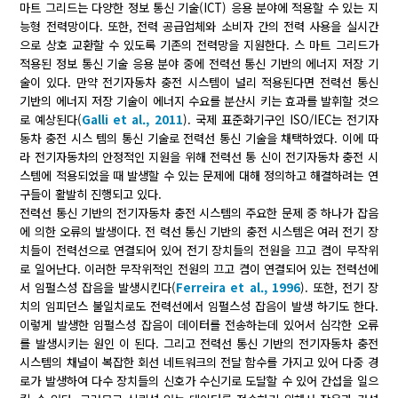
마트 그리드는 다양한 정보 통신 기술(ICT) 응용 분야에 적용할 수 있는 지
능형 전력망이다. 또한, 전력 공급업체와 소비자 간의 전력 사용을 실시간
으로 상호 교환할 수 있도록 기존의 전력망을 지원한다. 스 마트 그리드가
적용된 정보 통신 기술 응용 분야 중에 전력선 통신 기반의 에너지 저장 기
술이 있다. 만약 전기자동차 충전 시스템이 널리 적용된다면 전력선 통신
기반의 에너지 저장 기술이 에너지 수요를 분산시 키는 효과를 발휘할 것으
로 예상된다(
Galli et al., 2011
). 국제 표준화기구인 ISO/IEC는 전기자
동차 충전 시스 템의 통신 기술로 전력선 통신 기술을 채택하였다. 이에 따
라 전기자동차의 안정적인 지원을 위해 전력선 통 신이 전기자동차 충전 시
스템에 적용되었을 때 발생할 수 있는 문제에 대해 정의하고 해결하려는 연
구들이 활발히 진행되고 있다.
전력선 통신 기반의 전기자동차 충전 시스템의 주요한 문제 중 하나가 잡음
에 의한 오류의 발생이다. 전 력선 통신 기반의 충전 시스템은 여러 전기 장
치들이 전력선으로 연결되어 있어 전기 장치들의 전원을 끄고 켬이 무작위
로 일어난다. 이러한 무작위적인 전원의 끄고 켬이 연결되어 있는 전력선에
서 임펄스성 잡음을 발생시킨다(
Ferreira et al., 1996
). 또한, 전기 장
치의 임피던스 불일치로도 전력선에서 임펄스성 잡음이 발생 하기도 한다.
이렇게 발생한 임펄스성 잡음이 데이터를 전송하는데 있어서 심각한 오류
를 발생시키는 원인 이 된다. 그리고 전력선 통신 기반의 전기자동차 충전
시스템의 채널이 복잡한 회선 네트워크의 전달 함수를 가지고 있어 다중 경
로가 발생하여 다수 장치들의 신호가 수신기로 도달할 수 있어 간섭을 일으