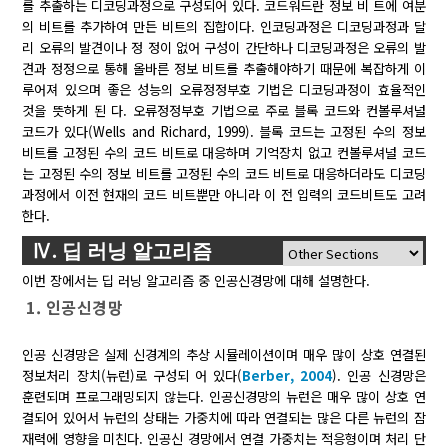
를 추출하는 디코딩과정으로 구성되어 있다. 코드워드란 정보 비 트에 여분
의 비트를 추가하여 만든 비트의 집합이다. 인코딩과정은 디코딩과정과 달
리 오류의 발견이나 정 정이 없어 구성이 간단하나 디코딩과정은 오류의 발
견과 정정으로 통해 올바른 정보 비트를 추출해야하기 때문에 복잡하게 이
루어져 있으며 좋은 성능의 오류정정부호 기법은 디코딩과정이 효율적인
것을 뜻하게 된 다. 오류정정부호 기법으로 주로 블록 코드와 컨볼루셔널
코드가 있다(Wells and Richard, 1999). 블록 코드는 고정된 수의 정보
비트를 고정된 수의 코드 비트로 대응하며 기억장치 없고 컨볼루셔널 코드
는 고정된 수의 정보 비트를 고정된 수의 코드 비트로 대응하더라도 디코딩
과정에서 이전 현재의 코드 비트뿐만 아니라 이 전 입력의 코드비트도 고려
한다.
Ⅳ. 딥 러닝 알고리즘
이번 장에서는 딥 러닝 알고리즘 중 인공신경망에 대해 설명한다.
1. 인공신경망
인공 신경망은 실제 신경계의 추상 시뮬레이션이며 매우 많이 상호 연결된
정보처리 장치(뉴런)로 구성되 어 있다(
Berber, 2004
). 인공 신경망은
훈련되며 프로그래밍되지 않는다. 인공신경망의 뉴런은 매우 많이 상호 연
결되어 있어서 뉴런의 상태는 가중치에 따라 연결되는 많은 다른 뉴런의 잠
재력에 영향을 미친다. 인공신 경망에서 연결 가중치는 적응형이며 처리 단