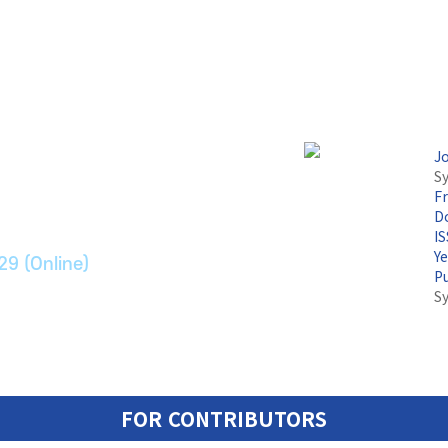
논문지
J
Sy
F
ransport Systems
Do
I
Y
29 (Online)
P
S
FOR CONTRIBUTORS