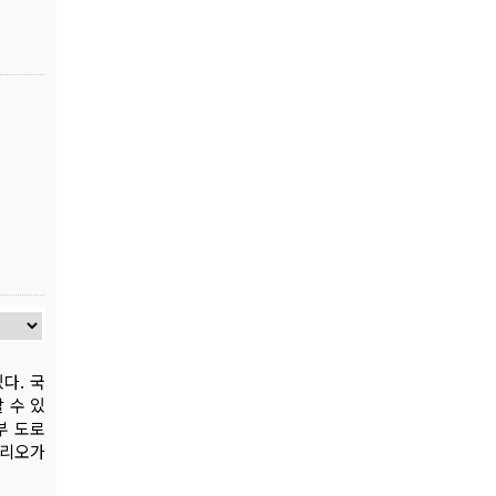
다. 국
 수 있
부 도로
나리오가