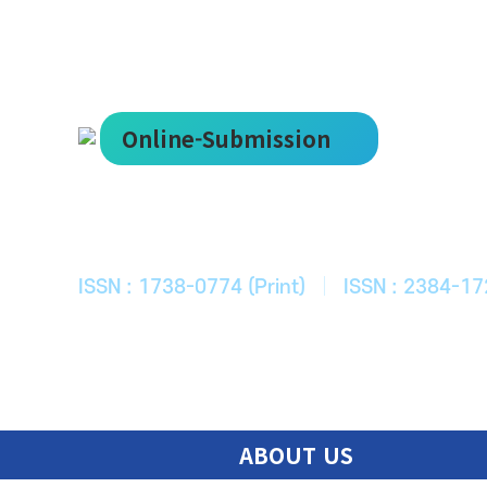
Online-Submission
한국ITS학회
Journal of Korean Society of Intelligent T
ISSN : 1738-0774 (Print)
|
ISSN : 2384-17
ABOUT US