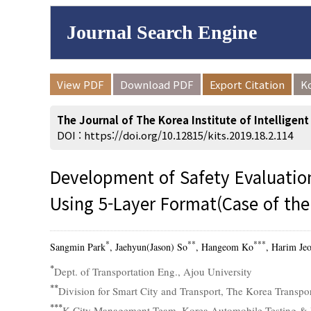
Journal Search Engine
Volume/Issue :
View PDF
Download PDF
Export Citation
K
to
Year(s) :
The Journal of The Korea Institute of Intellige
Search :
DOI :
https://doi.org/10.12815/kits.2019.18.2.114
Development of Safety Evaluatio
Using 5-Layer Format(Case of t
Search
Advanced Se
*
**
***
Sangmin Park
, Jaehyun(Jason) So
, Hangeom Ko
, Harim Je
*
Dept. of Transportation Eng., Ajou University
**
Division for Smart City and Transport, The Korea Transport
***
K-City Management Team, Korea Automobile Testing & R