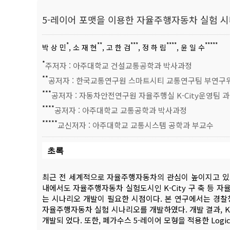
5-레이어 포맷을 이용한 자율주행자동차 실험 
*
**
***
****
*****
박 상 민
, 소 재 현
, 고 한 검
, 정 하 림
, 윤 일 수
*
주저자 : 아주대학교 건설교통공학과 박사과정
**
공저자 : 한국교통연구원 스마트시티 교통연구팀 부연구
***
공저자 : 자동차안전연구원 자율주행실 K-City운영팀 
****
공저자 : 아주대학교 교통공학과 박사과정
*****
교신저자 : 아주대학교 교통시스템 공학과 부교수
초록
최근 전 세계적으로 자율주행자동차의 관심이 높이지고 있으
내에서도 자율주행자동차 실험도시인 K-City 구 축 등 
는 시나리오 개발이 필요한 시점이다. 본 연구에서는 경찰청
자율주행자동차 실험 시나리오를 개발하였다. 개발 결과, K
개발되 었다. 또한, 페가수스 5-레이어 모형을 적용한 Logic