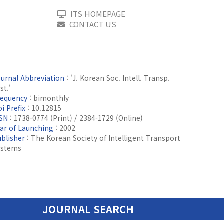
ITS HOMEPAGE
CONTACT US
ournal Abbreviation
: 'J. Korean Soc. Intell. Transp.
st.'
requency
: bimonthly
i Prefix
: 10.12815
SSN
: 1738-0774 (Print) / 2384-1729 (Online)
ear of Launching
: 2002
ublisher
: The Korean Society of Intelligent Transport
ystems
JOURNAL SEARCH