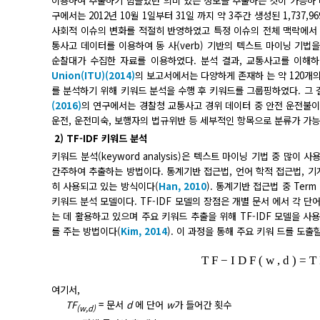
이용하여 추출하기 힘들었던 의미 있는 정보를 추출하는 것이 가능하 다(B
구에서는 2012년 10월 1일부터 31일 까지 약 3주간 생성된 1,7
사회적 이슈의 변화를 적절히 반영하였고 특정 이슈의 전체 맥락에서
통사고 데이터를 이용하여 동 사(verb) 기반의 텍스트 마이닝 기법을
순찰대가 수집한 자료를 이용하였다. 분석 결과, 교통사고를 이해
Union(ITU)(2014)
의 보고서에서는 다양하게 존재하 는 약 120개의
를 분석하기 위해 키워드 분석을 수행 후 키워드를 그룹핑하였다. 그 
(2016)
의 연구에서는 경찰청 교통사고 경위 데이터 중 안전 운전불이
운전, 운전미숙, 보행자의 법규위반 등 세부적인 항목으로 분류가 가
2) TF-IDF 키워드 분석
키워드 분석(keyword analysis)은 텍스트 마이닝 기법 중 
간주하여 추출하는 방법이다. 통계기반 접근법, 언어 학적 접근법, 기
히 사용되고 있는 방식이다(
Han, 2010
). 통계기반 접근법 중 Term F
키워드 분석 모델이다. TF-IDF 모델의 장점은 개별 문서 에서 각 
는 데 활용하고 있으며 주요 키워드 추출을 위해 TF-IDF 모델을 사용
를 주는 방법이다(
Kim, 2014
). 이 과정을 통해 주요 키워 드를 도출할
T
F
−
I
D
F
(
w
,
d
)
=
T
여기서,
TF
= 문서
d
에 단어
w
가 들어간 횟수
(w,d)