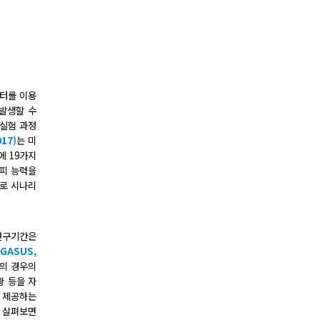
이터를 이용
 발생할 수
 실험 과정
17)
는 미
능에 19가지
회피 능력을
으로 시나리
 연구기간은
GASUS,
오의 경우의
상황 등을 자
를 제공하는
를 살펴보면