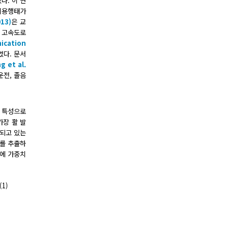
다. 이 연
 이용행태가
013)
은 교
의 고속도로
ication
였다. 문서
g et al.
운전, 졸음
의 특성으로
가장 활 발
사용되고 있는
드를 추출하
어에 가중치
(1)