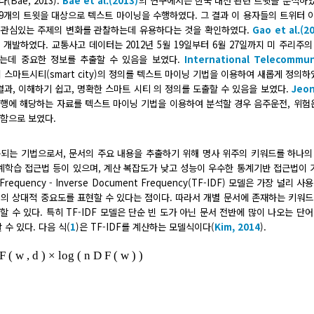
ae, 2013).
Bae et al.(2013)
의 연구에서는 한국 대선 관련 트윗을 분석하였
37,969개의 트윗을 대상으로 텍스트 마이닝을 수행하였다. 그 결과 이 용자들의 트위터
 관심있는 주제의 변화를 관찰하는데 유용하다는 것을 확인하였다.
Gao et al.(2
 개발하였다. 교통사고 데이터는 2012년 5월 19일부터 6월 27일까지 미 주리주
하는데 중요한 정보를 추출할 수 있음을 보였다.
International Telecommun
 스마트시티(smart city)의 정의를 텍스트 마이닝 기법을 이용하여 새롭게 정의하
결과, 이해하기 쉽고, 명확한 스마트 시티 의 정의를 도출할 수 있음을 보였다.
Jeon
행에 해당하는 자료를 텍스트 마이닝 기법을 이용하여 분석할 경우 음주운전, 위험
능함으로 보였다.
많이 사용되는 기법으로서, 문서의 주요 내용을 추출하기 위해 명사 위주의 키워드를 하나
계학습 접근법 등이 있으며, 계산 복잡도가 낮고 성능이 우수한 통계기반 접근법이 
requency - Inverse Document Frequency(TF-IDF) 모델은 가장 널리 
단어의 상대적 중요도를 표현할 수 있다는 점이다. 따라서 개별 문서에 존재하는 키워
할 수 있다. 특히 TF-IDF 모델은 단순 빈 도가 아닌 문서 전반에 많이 나오는 단
 수 있다. 다음 식(
1
)은 TF-IDF를 계산하는 모델식이다(
Kim, 2014
).
F
(
w
,
d
)
×
log
(
n
D
F
(
w
)
)