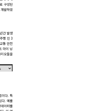
로 구성된
 개발하였
8년간 발생
주행 인 3
 교통 안전
트 마이 닝
나리오들을
법이다. 특
있다. 예를
정형데이터를