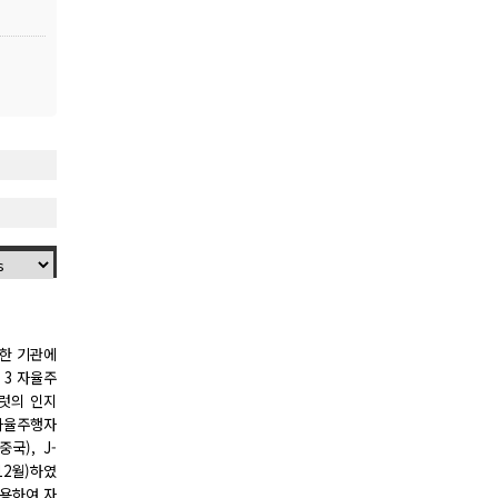
양한 기관에
 3 자율주
일럿의 인지
 자율주행자
중국), J-
12월)하였
이용하여 자