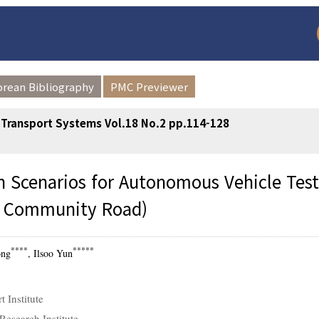
orean Bibliography
PMC Previewer
nt Transport Systems Vol.18 No.2 pp.114-128
n Scenarios for Autonomous Vehicle Test
he Community Road)
arch
Adode Reader(link
****
*****
ong
, Ilsoo Yun
 Institute
esearch Institute