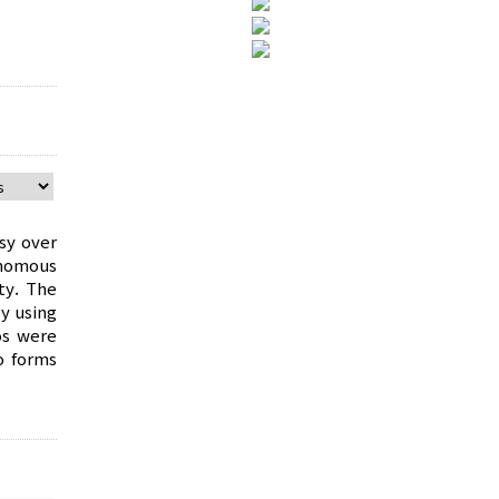
rsy over
onomous
ty. The
y using
os were
o forms