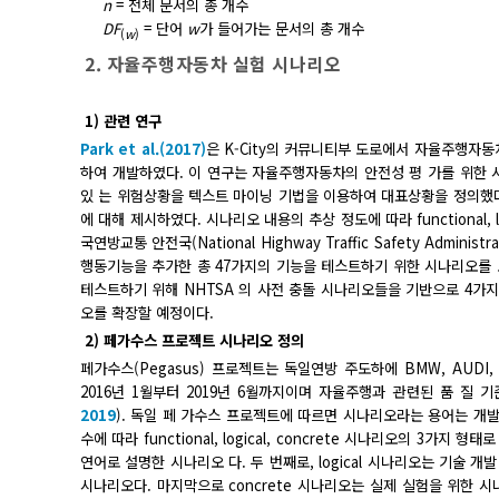
n
= 전체 문서의 총 개수
DF
= 단어
w
가 들어가는 문서의 총 개수
(
w
)
2. 자율주행자동차 실험 시나리오
1) 관련 연구
Park et al.(2017)
은 K-City의 커뮤니티부 도로에서 자율주행자
하여 개발하였다. 이 연구는 자율주행자동차의 안전성 평 가를 위한
있 는 위험상황을 텍스트 마이닝 기법을 이용하여 대표상황을 정의했다는데 
에 대해 제시하였다. 시나리오 내용의 추상 정도에 따라 functional, 
국연방교통 안전국(National Highway Traffic Safety Adm
행동기능을 추가한 총 47가지의 기능을 테스트하기 위한 시나리오를 
테스트하기 위해 NHTSA 의 사전 충돌 시나리오들을 기반으로 4가
오를 확장할 예정이다.
2) 페가수스 프로젝트 시나리오 정의
페가수스(Pegasus) 프로젝트는 독일연방 주도하에 BMW, AUD
2016년 1월부터 2019년 6월까지이며 자율주행과 관련된 품 질 
2019
). 독일 페 가수스 프로젝트에 따르면 시나리오라는 용어는 개발
수에 따라 functional, logical, concrete 시나리오의 3가지
연어로 설명한 시나리오 다. 두 번째로, logical 시나리오는 기술
시나리오다. 마지막으로 concrete 시나리오는 실제 실험을 위한 