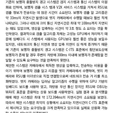
기존의 보행자 충돌방지 경고 시스템은 검지 시스템과 통신 시스템의 이원
화로 인하여, 보행자 검출 시스 템과 V2X 서비스 시스템을 거쳐서 RSU로
검출 정보가 전송되는 데 많은 시간이 소요된다. 보행자 검출 알 고리즘은
약 33ms의 지연시간 발생으로 엣지 카메라에서 수행할 때보다 훨씬 작게
나타났다. 그러나 네트워 크의 통신 지연시간은 최대 약 100ms까지 지연되
는 때도 있었으며, 영상을 압축하는 시간이 약 3초 정도 소 요되는 것을 확
인하였다. 결과적으로 검출 알고리즘 자체는 고성능 GPU에서 처리하기 때
문에 임베디드 시 스템에서 사용되는 GPU보다 훨씬 좋은 성능을 보일수
있지만, 네트워크의 통신 지연과 영상 압축 지연이 심 하게 증가하기 때문
에 기존의 보행자 충돌방지 경고 시스템은 C-ITS 표준에서 횡단보도상에
보행자가 존재 할 경우 주변의 차량에 300ms 이내에 보행자가 존재함을 전
달할 수 있도록 요구하는 것을 만족하지 못한다.
제안한 시스템은 카메라에서 획득한 영상을 압축하고, 전송하는 비용을 줄
이기 위하여 보행자 검출 알고 리즘을 엣지 카메라에서 수행하며, 엣지 카
메라와 RSU를 이더넷으로 직접 연결함으로써 네트워크 전송 거 리를 최소
화하였다. 엣지 카메라는 딥러닝 알고리즘의 수행을 위하여 GPU 기반의
임베디드 보드를 사용하 였고, 차량용 무선 통신 장치인 RSU와 OBU는
WAVE 표준을 준용하는 상용 보드를 사용하였다. 실험 결과 로 분석했을
때에 제안 시스템은 최대 약 172.394ms의 지연시간이 소요됨을 보였다.
따라서 제안 시스템은 최악의 상황에서 소요되는 지연시간이 C-ITS 표준에
서 제시하고 있는 요구성능을 크게 만족하고 있으므로 실제로 상용화 가능