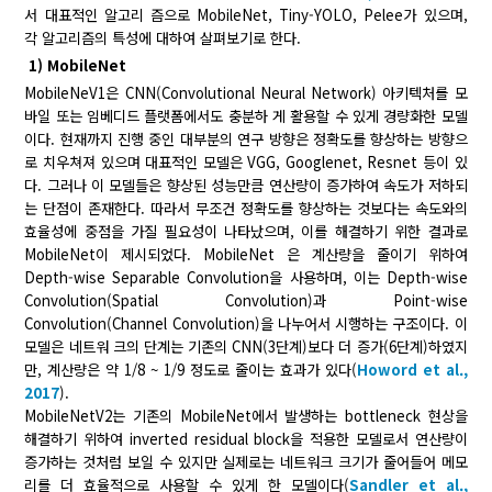
서 대표적인 알고리 즘으로 MobileNet, Tiny-YOLO, Pelee가 있으며,
각 알고리즘의 특성에 대하여 살펴보기로 한다.
1) MobileNet
MobileNeV1은 CNN(Convolutional Neural Network) 아키텍처를 모
바일 또는 임베디드 플랫폼에서도 충분하 게 활용할 수 있게 경량화한 모델
이다. 현재까지 진행 중인 대부분의 연구 방향은 정확도를 향상하는 방향으
로 치우쳐져 있으며 대표적인 모델은 VGG, Googlenet, Resnet 등이 있
다. 그러나 이 모델들은 향상된 성능만큼 연산량이 증가하여 속도가 저하되
는 단점이 존재한다. 따라서 무조건 정확도를 향상하는 것보다는 속도와의
효율성에 중점을 가질 필요성이 나타났으며, 이를 해결하기 위한 결과로
MobileNet이 제시되었다. MobileNet 은 계산량을 줄이기 위하여
Depth-wise Separable Convolution을 사용하며, 이는 Depth-wise
Convolution(Spatial Convolution)과 Point-wise
Convolution(Channel Convolution)을 나누어서 시행하는 구조이다. 이
모델은 네트워 크의 단계는 기존의 CNN(3단계)보다 더 증가(6단계)하였지
만, 계산량은 약 1/8 ~ 1/9 정도로 줄이는 효과가 있다(
Howord et al.,
2017
).
MobileNetV2는 기존의 MobileNet에서 발생하는 bottleneck 현상을
해결하기 위하여 inverted residual block을 적용한 모델로서 연산량이
증가하는 것처럼 보일 수 있지만 실제로는 네트워크 크기가 줄어들어 메모
리를 더 효율적으로 사용할 수 있게 한 모델이다(
Sandler et al.,