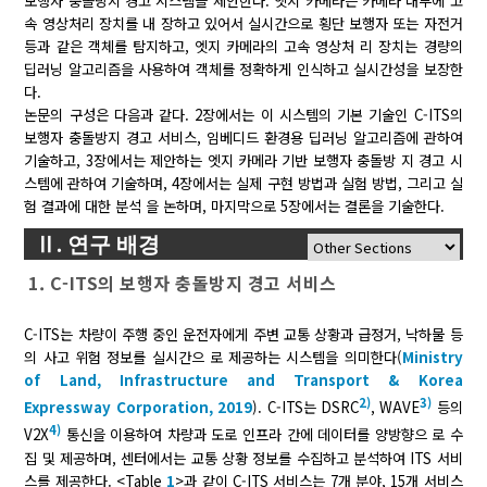
보행자 충돌방지 경고 시스템을 제안한다. 엣지 카메라는 카메라 내부에 고
속 영상처리 장치를 내 장하고 있어서 실시간으로 횡단 보행자 또는 자전거
등과 같은 객체를 탐지하고, 엣지 카메라의 고속 영상처 리 장치는 경량의
딥러닝 알고리즘을 사용하여 객체를 정확하게 인식하고 실시간성을 보장한
다.
논문의 구성은 다음과 같다. 2장에서는 이 시스템의 기본 기술인 C-ITS의
보행자 충돌방지 경고 서비스, 임베디드 환경용 딥러닝 알고리즘에 관하여
기술하고, 3장에서는 제안하는 엣지 카메라 기반 보행자 충돌방 지 경고 시
스템에 관하여 기술하며, 4장에서는 실제 구현 방법과 실험 방법, 그리고 실
험 결과에 대한 분석 을 논하며, 마지막으로 5장에서는 결론을 기술한다.
Ⅱ. 연구 배경
1. C-ITS의 보행자 충돌방지 경고 서비스
C-ITS는 차량이 주행 중인 운전자에게 주변 교통 상황과 급정거, 낙하물 등
의 사고 위험 정보를 실시간으 로 제공하는 시스템을 의미한다(
Ministry
of Land, Infrastructure and Transport & Korea
2)
3)
Expressway Corporation, 2019
). C-ITS는 DSRC
, WAVE
등의
4)
V2X
통신을 이용하여 차량과 도로 인프라 간에 데이터를 양방향으 로 수
집 및 제공하며, 센터에서는 교통 상황 정보를 수집하고 분석하여 ITS 서비
스를 제공한다. <Table
1
>과 같이 C-ITS 서비스는 7개 분야, 15개 서비스