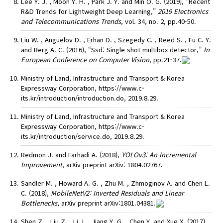
Lee Y. J. , Moon Y. H. , Park J. Y. and Min O. G. (2019), “Recent
R&D Trends for Lightweight Deep Learning,”
2019 Electronics
and Telecommunications Trends
, vol. 34, no. 2, pp.40-50.
Liu W. , Anguelov D. , Erhan D. , Szegedy C. , Reed S. , Fu C. Y.
and Berg A. C. (2016), “Ssd: Single shot multibox detector,”
In
European Conference on Computer Vision
, pp.21-37.
Ministry of Land, Infrastructure and Transport & Korea
Expressway Corporation, https://www.c-
its.kr/introduction/introduction.do, 2019.8.29.
Ministry of Land, Infrastructure and Transport & Korea
Expressway Corporation, https://www.c-
its.kr/introduction/service.do, 2019.8.29.
Redmon J. and Farhadi A. (2018),
YOLOv3: An Incremental
Improvement
, arXiv preprint arXiv: 1804.02767.
Sandler M. , Howard A. G. , Zhu M. , Zhmoginov A. and Chen L.
C. (2018),
MobileNetV2: Inverted Residuals and Linear
Bottlenecks
, arXiv preprint arXiv:1801.04381.
Shen Z. , Liu Z. , Li J. , Jiang Y. G. , Chen Y. and Xue X. (2017),