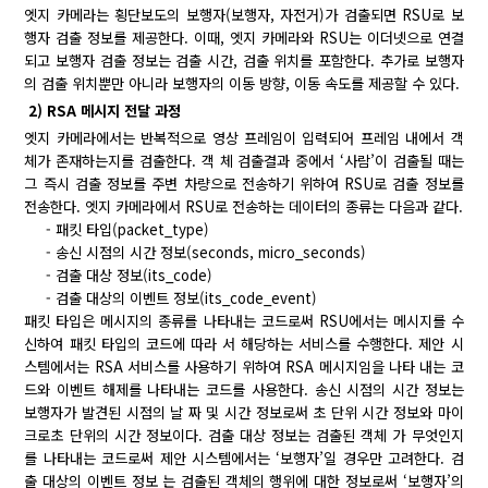
엣지 카메라는 횡단보도의 보행자(보행자, 자전거)가 검출되면 RSU로 보
행자 검출 정보를 제공한다. 이때, 엣지 카메라와 RSU는 이더넷으로 연결
되고 보행자 검출 정보는 검출 시간, 검출 위치를 포함한다. 추가로 보행자
의 검출 위치뿐만 아니라 보행자의 이동 방향, 이동 속도를 제공할 수 있다.
2) RSA 메시지 전달 과정
엣지 카메라에서는 반복적으로 영상 프레임이 입력되어 프레임 내에서 객
체가 존재하는지를 검출한다. 객 체 검출결과 중에서 ‘사람’이 검출될 때는
그 즉시 검출 정보를 주변 차량으로 전송하기 위하여 RSU로 검출 정보를
전송한다. 엣지 카메라에서 RSU로 전송하는 데이터의 종류는 다음과 같다.
- 패킷 타입(packet_type)
- 송신 시점의 시간 정보(seconds, micro_seconds)
- 검출 대상 정보(its_code)
- 검출 대상의 이벤트 정보(its_code_event)
패킷 타입은 메시지의 종류를 나타내는 코드로써 RSU에서는 메시지를 수
신하여 패킷 타입의 코드에 따라 서 해당하는 서비스를 수행한다. 제안 시
스템에서는 RSA 서비스를 사용하기 위하여 RSA 메시지임을 나타 내는 코
드와 이벤트 해제를 나타내는 코드를 사용한다. 송신 시점의 시간 정보는
보행자가 발견된 시점의 날 짜 및 시간 정보로써 초 단위 시간 정보와 마이
크로초 단위의 시간 정보이다. 검출 대상 정보는 검출된 객체 가 무엇인지
를 나타내는 코드로써 제안 시스템에서는 ‘보행자’일 경우만 고려한다. 검
출 대상의 이벤트 정보 는 검출된 객체의 행위에 대한 정보로써 ‘보행자’의