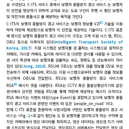
로 구성된다. C-ITS 서비스 중에서 보행자 충돌방지 경고 서비스 는 보행자
의 안전을 향상하기 위하여 교차로 또는 도로 구간의 주행 시 횡단 보행자
및 자전거와 충돌사고 를 예방하는 목적을 가진다.
5)
C-ITS의 보행자 충돌방지 경고 서비스는 보행자 정보를 V2I
기술을 이용
하여 차량에 제공함으로 보행자 의 안전을 제공하는 기술이다. C-ITS 표준
에 명시된 보행자 충돌방지 경고 서비스의 구조는 크게 지원 시스 템, RSU,
OBU 등으로 이루어져 있다(
Intelligent Transport Society of
Korea, 2017
). 지원 시스템은 보행자를 검 출하는 시스템으로 원적외선
카메라, 가시광 카메라, 밀리파 레이더 등 다양한 센서를 사용할 수 있으며,
센 서의 특성에 따라 보행자를 검출하는 속도, 정확도 등 성능에서의 차이
점이 있다(
Jung, 2010
). RSU와 OBU는 보행자 검출 정보를 I2V로 무선
전송하기 위해 사용되며, RSU는 지원 시스템으로부터 보행자 검출 정보를
수신하여 OBU로 전달한다. RSU는 보행자 충돌방지 경고 서비스에
6)
RSA
메시지 셋을 사용한다. RSA는 CCTV 혹은 돌발상황감지기와 같은
센서에서 감지한 위험을 RSU를 통해 차량에 제공하는 메시지 규격이다.
RSA 메시지는 이벤트 타입(type Event)을 포함하고 있으며 보행자 충돌
방지 경고 서비스와 관련된 이벤트 타 입은 ‘people_on_road’ 이다.
현재 C-ITS 표준을 준용하여 시범사업에 구현된 보행자 충돌방지 경고 서
비스는 <Fig.
1
>과 같이 횡단보 도 등 보행자를 검지하고자 하는 구역에 설
치된 카메라에서 영상 데이터를 획득하고, 영상 데이터는 영상검 지기 서버
에 스트리밍 방식으로 전달된다. 영상검지기 서버에서는 전달받은 영상 데