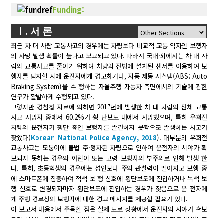
Funding:
Ⅰ. 서 론
최근 차 대 사람 교통사고의 경우에는 차량보다 비교적 교통 약자인 보행자
의 사망 발생 확률이 높다고 보고되고 있다. 따라서 국내·외에서는 차 대 사
람의 교통사고를 줄이기 위하여 차량의 전방에 설치된 센서를 이용하여 보
행자를 탐지할 시에 운전자에게 경고하거나, 자동 제동 시스템(ABS; Auto
Braking System)을 수 행하는 자율주행 자동차 측면에서의 기술에 관한
연구가 활발하게 수행되고 있다.
그렇지만 경찰청 자료에 의하면 2017년에 발생한 차 대 사람의 전체 교통
사고 사망자 중에서 60.2%가 횡 단보도 내에서 사망했으며, 특히 우회전
차량의 운전자가 횡단 중인 보행자를 발견하지 못함으로 발생하는 사고가
잦았다(
Korean National Police Agency, 2018
). 대부분의 우회전
교통사고는 모퉁이에 불법 주·정차된 차량으로 인하여 운전자의 시야가 확
보되지 못하는 경우와 어린이 또는 고령 보행자의 부주의로 인해 발생 한
다. 특히, 초등학생의 경우에는 성인보다 주의 관찰력이 떨어지고 보행 중
에 스마트폰에 집중하여 적색 보 행 신호에 횡단보도에 진입하거나 녹색 보
행 신호로 변경되자마자 횡단보도에 진입하는 경우가 잦음으로 운 전자에
게 주행 경로상의 보행자에 대한 경고 메시지를 제공할 필요가 있다.
이 보고서 내용에서 주목할 점은 실제 도로 상황에서 운전자의 시야가 확보