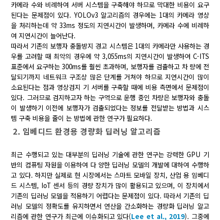
카메라 수와 비례하여 서버 시스템을 구축해야 하므로 막대한 비용이 요구
된다는 문제점이 있다. YOLOv3 알고리즘의 경우에는 1대의 카메라 영상
을 처리하는데 약 33ms 정도의 지연시간이 발생하며, 카메라 수에 비례하
여 지연시간이 늘어난다.
따라서 기존의 보행자 충돌방지 경고 시스템은 1대의 카메라만 사용하는 경
우를 고려할 때 최악의 경우에 약 3,055ms의 지연시간이 발생하여 C-ITS
표준에서 요구하는 300ms를 훨씬 초과하며, 보행자를 검출하고 차 량에 전
달되기까지 네트워크 구조상 많은 단계를 거쳐야 하므로 지연시간이 많이
소요된다는 점과 영상검지 기 서버를 구축할 때에 비용 측면에서 문제점이
있다. 그러므로 검지하고자 하는 구역으로 운행 중인 차량은 보행자와 충돌
이 발생하기 이전에 보행자가 검출되었다는 정보를 전달받는 방법과 시스
템 구축 비용을 줄이 는 방법에 관한 연구가 필요하다.
2. 임베디드 환경용 경량화 딥러닝 알고리즘
최근 수행되고 있는 대부분의 딥러닝 기술에 관한 연구는 강력한 GPU 기
반의 컴퓨팅 자원을 이용하여 다 양한 딥러닝 모델의 개발에 대하여 수행하
고 있다. 하지만 실제로 현 시장에서는 스마트 모바일 장치, 산업 용 임베디
드 시스템, IoT 센서 등의 경량 장치가 많이 활용되고 있으며, 이 장치에서
기존의 딥러닝 모델을 적용하기 어렵다는 문제점이 있다. 따라서 기존의 딥
러닝 모델의 정확도를 유지하면서 연산을 간소화하는 경량화 딥러닝 알고
리즘에 관한 연구가 최근에 이슈화되고 있다(
Lee et al., 2019
). 그중에