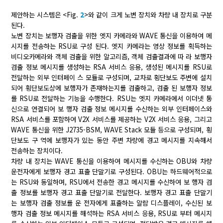
제안하는 시스템은 <Fig.
2
>와 같이 크게 노변 장치와 차량 내 장치로 구분
된다.
노변 장치는 보행자 검출을 위한 엣지 카메라와 WAVE 통신을 이용하여 메
시지를 전송하는 RSU로 구성 된다. 엣지 카메라는 영상 정보를 획득하는
비디오카메라와 객체 검출을 위한 알고리즘, 객체 검출결과에 따 라 보행자
검출 정보 메시지를 생성하는 RSA 서비스 응용, 생성된 메시지를 RSU로
전달하는 외부 인터페이 스 모듈로 구성되며, 교차로 횡단보도 주변에 설치
되어 횡단보도상에 보행자가 존재하는지를 검출하고, 검출 된 보행자 정보
를 RSU로 전달하는 기능을 수행한다. RSU는 엣지 카메라에서 이더넷 통
신으로 연결되어 보 행자 검출 정보 메시지를 수신하는 외부 인터페이스와
RSA 서비스를 포함하여 V2X 서비스를 제공하는 V2X 서비스 응용, 그리고
WAVE 통신을 위한 J2735-BSM, WAVE Stack 모듈 등으로 구성되며, 횡
단보도 구 역에 보행자가 있는 동안 주변 차량에 경고 메시지를 지속해서
전송하는 장치이다.
차량 내 장치는 WAVE 통신을 이용하여 메시지를 수신하는 OBU와 차량
운전자에게 보행자 경고 표출 단말기로 구성된다. OBU는 하드웨어적으로
는 RSU와 동일하며, RSU에서 전송한 경고 메시지를 수신하여 보 행자 검
출 정보를 보행자 경고 표출 단말기로 전달한다. 보행자 경고 표출 단말기
는 보행자 검출 정보를 운 전자에게 표출하는 알람 디스플레이, 수신된 보
행자 검출 정보 메시지를 해석하는 RSA 서비스 응용, RSU로 부터 메시지