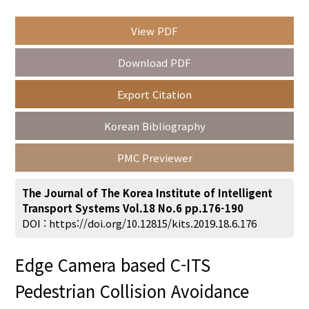
View PDF
Year(s) :
Download PDF
to
Export Citation
Search :
Korean Bibliography
PMC Previewer
The Journal of The Korea Institute of Intelligent
Transport Systems Vol.18 No.6 pp.176-190
Search
Advanced Search
DOI :
https://doi.org/10.12815/kits.2019.18.6.176
Adode Reader(link)
Edge Camera based C-ITS
Pedestrian Collision Avoidance