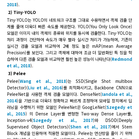
2018
).
2) Tiny-YOLO
Tiny-YOLO는 YOLO의 네트워크 구조를 그대로 수용하면서 객체 검출 단
계를 줄여 더욱더 빠른 속도를 제공한다. YOLO(You Only Look Once)
모델은 이미지 내의 객체의 종류와 위치를 동시에 검출한다. Tiny-YOLO는
처리 과정이 간단하여 속도가 매우 빨라 실시간 처리가 가능하며, 기존의
실시간 검출 모델과 비교하여 2배 정도 높은 mAP(mean Average
Precision)를 보인다. 그리고 객체에 대하여 조금 더 일반화된 특 징을 학
습하여 다른 검출 모델과 비교하면 훨씬 높은 성능이 나타난다(
Redmond
et al., 2018
).
3) Pelee
Pelee(
Wang et al., 2018
)는 SSD(Single Shot multibox
Detector)(
Liu et al., 2016
)를 최적화시키고, Backbone CNN으로
PeleeNet을 사용한 객체 검출 모델이다. DenseNet(
Iandola et al.,
2014
)을 기반으로 더욱더 정확하고 빠르게 조정하여 모바일 장치에서 딥
러닝을 수행하기 위한 모델인 PeleeNet은 GoogLeNet(
Szegedy et
al., 2015
) 의 Dense Layer를 변형한 Two-way Dense Layer를,
Inception-v4(
Szegedy et al., 2017
)와 DSOD(Deeply
Supervised Object Detectors)(
Shen et al., 2017
)에서 Stem
Block 개념을 인용하여 적용한 모델이다. Pelee는 연산량을 줄이 기 위하