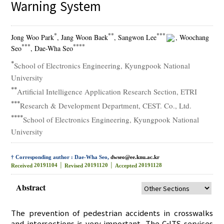
Warning System
*
**
***
Jong Woo Park
, Jang Woon Baek
, Sangwon Lee
, Woochang
***
****
Seo
, Dae-Wha Seo
*
School of Electronics Engineering, Kyungpook National
University
**
Artificial Intelligence Application Research Section, ETRI
***
Research & Development Department, CEST. Co., Ltd.
****
School of Electronics Engineering, Kyungpook National
University
† Corresponding author : Dae-Wha Seo,
dwseo@ee.knu.ac.kr
20191104 │
20191120 │
20191128
Received
Revised
Accepted
Abstract
The prevention of pedestrian accidents in crosswalks
and intersections is very important. The C-ITS services