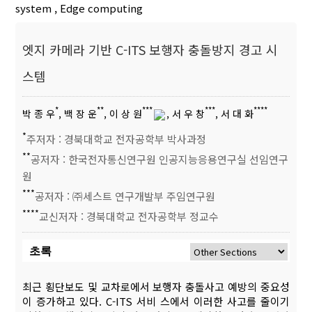
system
,
Edge computing
엣지 카메라 기반 C-ITS 보행자 충돌방지 경고 시
스템
*
**
***
***
****
박 종 우
, 백 장 운
, 이 상 원
, 서 우 창
, 서 대 화
*
주저자 : 경북대학교 전자공학부 박사과정
**
공저자 : 한국전자통신연구원 인공지능응용연구실 선임연구
원
***
공저자 : ㈜세스트 연구개발부 주임연구원
****
교신저자 : 경북대학교 전자공학부 정교수
초록
최근 횡단보도 및 교차로에서 보행자 충돌사고 예방의 중요성
이 증가하고 있다. C-ITS 서비 스에서 이러한 사고를 줄이기