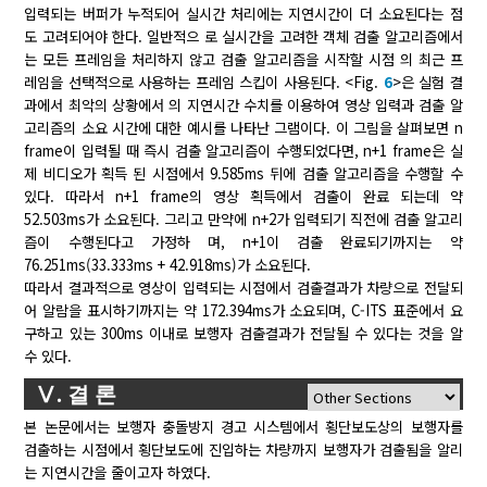
입력되는 버퍼가 누적되어 실시간 처리에는 지연시간이 더 소요된다는 점
도 고려되어야 한다. 일반적으 로 실시간을 고려한 객체 검출 알고리즘에서
는 모든 프레임을 처리하지 않고 검출 알고리즘을 시작할 시점 의 최근 프
레임을 선택적으로 사용하는 프레임 스킵이 사용된다. <Fig.
6
>은 실험 결
과에서 최악의 상황에서 의 지연시간 수치를 이용하여 영상 입력과 검출 알
고리즘의 소요 시간에 대한 예시를 나타난 그램이다. 이 그림을 살펴보면 n
frame이 입력될 때 즉시 검출 알고리즘이 수행되었다면, n+1 frame은 실
제 비디오가 획득 된 시점에서 9.585ms 뒤에 검출 알고리즘을 수행할 수
있다. 따라서 n+1 frame의 영상 획득에서 검출이 완료 되는데 약
52.503ms가 소요된다. 그리고 만약에 n+2가 입력되기 직전에 검출 알고리
즘이 수행된다고 가정하 며, n+1이 검출 완료되기까지는 약
76.251ms(33.333ms + 42.918ms)가 소요된다.
따라서 결과적으로 영상이 입력되는 시점에서 검출결과가 차량으로 전달되
어 알람을 표시하기까지는 약 172.394ms가 소요되며, C-ITS 표준에서 요
구하고 있는 300ms 이내로 보행자 검출결과가 전달될 수 있다는 것을 알
수 있다.
Ⅴ. 결 론
본 논문에서는 보행자 충돌방지 경고 시스템에서 횡단보도상의 보행자를
검출하는 시점에서 횡단보도에 진입하는 차량까지 보행자가 검출됨을 알리
는 지연시간을 줄이고자 하였다.