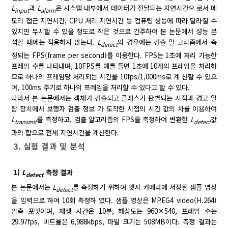
L
과
L
은 시스템 내부에서 데이터가 전달되는 지연시간으 로서 메
input
alarm
모리 접근 지연시간, CPU 처리 지연시간 등 컴퓨팅 성능에 따라 달라질 수
있지만 무시할 수 있을 정도로 작은 것으로 간주하여 본 논문에서 성능 분
석할 때에는 적용하지 않는다.
L
의 경우에는 검출 알 고리즘에서 측
detect
정되는 FPS(frame per second)를 이용한다. FPS는 1초에 처리 가능한
프레임 수를 나타내며, 10FPS를 예를 들면 1초에 10개의 프레임을 처리하
므로 하나의 프레임당 처리되는 시간을 10fps/1,000ms로 계 산할 수 있으
며, 100ms 주기로 하나의 프레임을 처리할 수 있다고 할 수 있다.
따라서 본 논문에서는 객체가 검출되고 클래스가 판별되는 시점과 경고 알
람 장치에서 보행자 검출 정보 가 도착한 시점의 시간 값의 차를 이용하여
L
를 측정하고, 검출 알고리즘의 FPS를 측정하여 변환한
L
값
transmit
detect
과의 합으로 전체 지연시간을 계산한다.
3. 실험 결과 및 분석
1)
L
측정 결과
detect
본 논문에서는
L
를 측정하기 위하여 엣지 카메라에 저장된 샘플 영상
detect
을 입력으로 하여 10회 측정하 였다. 샘플 영상은 MPEG4 video(H.264)
압축 포맷이며, 재생 시간은 10분, 해상도는 960×540, 프레임 수는
29.97fps, 비트율은 6,988kbps, 파일 크기는 508MB이다. 측정 결과는