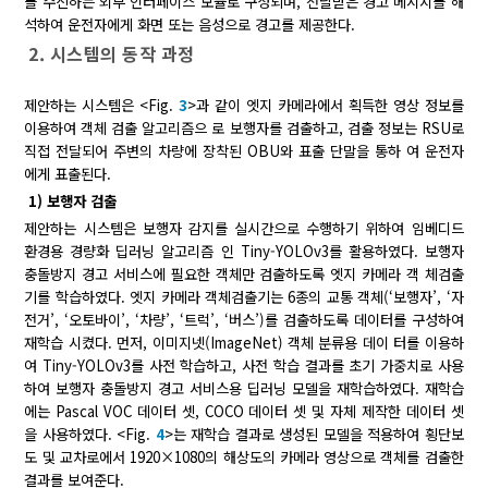
를 수신하는 외부 인터페이스 모듈로 구성되며, 전달받은 경고 메시지를 해
석하여 운전자에게 화면 또는 음성으로 경고를 제공한다.
2. 시스템의 동작 과정
제안하는 시스템은 <Fig.
3
>과 같이 엣지 카메라에서 획득한 영상 정보를
이용하여 객체 검출 알고리즘으 로 보행자를 검출하고, 검출 정보는 RSU로
직접 전달되어 주변의 차량에 장착된 OBU와 표출 단말을 통하 여 운전자
에게 표출된다.
1) 보행자 검출
제안하는 시스템은 보행자 감지를 실시간으로 수행하기 위하여 임베디드
환경용 경량화 딥러닝 알고리즘 인 Tiny-YOLOv3를 활용하였다. 보행자
충돌방지 경고 서비스에 필요한 객체만 검출하도록 엣지 카메라 객 체검출
기를 학습하였다. 엣지 카메라 객체검출기는 6종의 교통 객체(‘보행자’, ‘자
전거’, ‘오토바이’, ‘차량’, ‘트럭’, ‘버스’)를 검출하도록 데이터를 구성하여
재학습 시켰다. 먼저, 이미지넷(ImageNet) 객체 분류용 데이 터를 이용하
여 Tiny-YOLOv3를 사전 학습하고, 사전 학습 결과를 초기 가중치로 사용
하여 보행자 충돌방지 경고 서비스용 딥러닝 모델을 재학습하였다. 재학습
에는 Pascal VOC 데이터 셋, COCO 데이터 셋 및 자체 제작한 데이터 셋
을 사용하였다. <Fig.
4
>는 재학습 결과로 생성된 모델을 적용하여 횡단보
도 및 교차로에서 1920×1080의 해상도의 카메라 영상으로 객체를 검출한
결과를 보여준다.