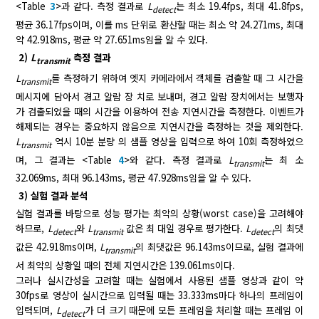
<Table
3
>과 같다. 측정 결과로
L
는 최소 19.4fps, 최대 41.8fps,
detect
평균 36.17fps이며, 이를 ms 단위로 환산할 때는 최소 약 24.271ms, 최대
약 42.918ms, 평균 약 27.651ms임을 알 수 있다.
2)
L
측정 결과
transmit
L
를 측정하기 위하여 엣지 카메라에서 객체를 검출할 때 그 시간을
transmit
메시지에 담아서 경고 알람 장 치로 보내며, 경고 알람 장치에서는 보행자
가 검출되었을 때의 시간을 이용하여 전송 지연시간을 측정한다. 이벤트가
해제되는 경우는 중요하지 않음으로 지연시간을 측정하는 것을 제외한다.
L
역시 10분 분량 의 샘플 영상을 입력으로 하여 10회 측정하였으
transmit
며, 그 결과는 <Table
4
>와 같다. 측정 결과로
L
는 최 소
transmit
32.069ms, 최대 96.143ms, 평균 47.928ms임을 알 수 있다.
3) 실험 결과 분석
실험 결과를 바탕으로 성능 평가는 최악의 상황(worst case)을 고려해야
하므로,
L
와
L
값은 최 대일 경우로 평가한다.
L
의 최댓
detect
transmit
detect
값은 42.918ms이며,
L
의 최댓값은 96.143ms이므로, 실험 결과에
transmit
서 최악의 상황일 때의 전체 지연시간은 139.061ms이다.
그러나 실시간성을 고려할 때는 실험에서 사용된 샘플 영상과 같이 약
30fps로 영상이 실시간으로 입력될 때는 33.333ms마다 하나의 프레임이
입력되며,
L
가 더 크기 때문에 모든 프레임을 처리할 때는 프레임 이
detect