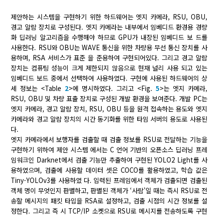
제안하는 시스템을 구현하기 위한 하드웨어는 엣지 카메라, RSU, OBU,
경고 알람 장치로 구성된다. 엣지 카메라는 내부에서 임베디드 환경용 경량
화 딥러닝 알고리즘을 수행해야 하므로 GPU가 내장된 임베디드 보 드를
사용한다. RSU와 OBU는 WAVE 통신을 위한 차량용 무선 통신 장치를 사
용하며, RSA 서비스가 표준 을 준용하여 구현되어있다. 그리고 경고 알람
장치는 컴퓨팅 성능이 크게 제한되지 않음으로 현재 널리 사용 되고 있는
임베디드 보드 중에서 선택하여 사용하였다. 구현에 사용된 하드웨어의 상
세 정보는 <Table
2
>에 명시하였다. 그리고 <Fig.
5
>는 엣지 카메라,
RSU, OBU 및 차량 표출 장치로 구성된 개발 환경을 보여준다. 개발 PC는
엣지 카메라, 경고 알람 장치, RSU, OBU 등을 원격 접속하는 용도와 엣지
카메라와 경고 알람 장치의 시간 동기화를 위한 타임 서버의 용도로 사용된
다.
엣지 카메라에서 보행자를 검출할 때 검출 정보를 RSU로 전달하는 기능을
구현하기 위하여 제안 시스템 에서는 C 언어 기반의 오픈소스 딥러닝 프레
임워크인 Darknet에서 검출 기능만 추출하여 구현된 YOLO2 Light를 사
용하였으며, 검출에 사용할 데이터 셋은 COCO를 활용하였고, 학습 값은
Tiny-YOLOv3를 사용하였 다. 입력된 프레임에서 객체가 검출되면 검출된
객체 명이 무엇인지 판별하고, 판별된 객체가 ‘사람’일 때는 즉시 RSU로 전
송할 메시지의 패킷 타입을 RSA로 설정하고, 검출 시점의 시간 정보를 설
정한다. 그리고 즉 시 TCP/IP 소켓으로 RSU로 메시지를 전송하도록 구현