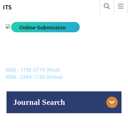
ITS
Online-Submission
한국ITS학회논문지
Journal of Korean Society of Intelligent Transport
Systems
ISSN : 1738-0774 (Print)
ISSN : 2384-1729 (Online)
Journal Search
Engine
Volume/Issue :