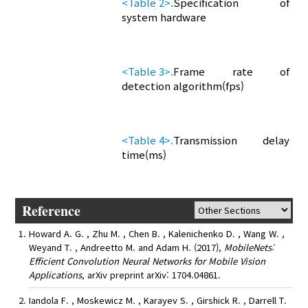
<Table 2>.
Specification of
system hardware
<Table 3>.
Frame rate of
detection algorithm(fps)
<Table 4>.
Transmission delay
time(ms)
Reference
Howard A. G. , Zhu M. , Chen B. , Kalenichenko D. , Wang W. ,
Weyand T. , Andreetto M. and Adam H. (2017),
MobileNets:
Efficient Convolution Neural Networks for Mobile Vision
Applications
, arXiv preprint arXiv: 1704.04861.
Iandola F. , Moskewicz M. , Karayev S. , Girshick R. , Darrell T.