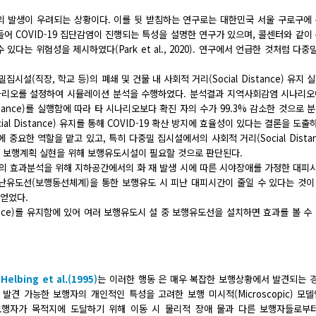
의 발생이 우려되는 상황이다. 이를 뒷 받침하는 연구로는 대한민국 서울 구로구에
들어 COVID-19 집단감염이 진행되는 특성을 설명한 연구가 있으며, 콜센터와 같이
있다는 위험성을 제시하였다(Park et al., 2020). 연구에서 언급한 것처럼 다
시설(직장, 학교 등)의 폐쇄 및 건물 내 사회적 거리(Social Distance) 유지 
나리오를 설정하여 시뮬레이션 분석을 수행하였다. 분석결과 지역사회감염 시나리오
istance)를 실행함에 따라 타 시나리오보다 확진 자의 수가 99.3% 감소한 것으로 
al Distance) 유지를 통해 COVID-19 확산 방지에 효율성이 있다는 결론을 도출
방지에 중요한 역할을 맡고 있고, 특히 다중밀 집시설에서의 사회적 거리(Social Dista
는 보행계획 실현을 위해 보행유도시설이 필요할 것으로 판단된다.
의 효과분석을 위해 지하공간에서의 화 재 발생 시에 따른 시야장애를 가정한 대피
난유도선(보행동선체계)을 통한 보행유도 시 피난 대피시간이 줄일 수 있다는 것이
 얻었다.
tance)를 유지함에 있어 여러 보행유도시 설 중 보행유도선을 설치하면 효과를 볼 수
나
Helbing et al.(1995)
는 이러한 행동 은 매우 복잡한 보행상황에서 발견되는 
가능한 보행자의 개인적인 특성을 고려한 보행 미시적(Microscopic) 모델인 
개인의 보행자가 목적지에 도달하기 위해 이동 시 물리적 장애 물과 다른 보행자들로부터 ‘