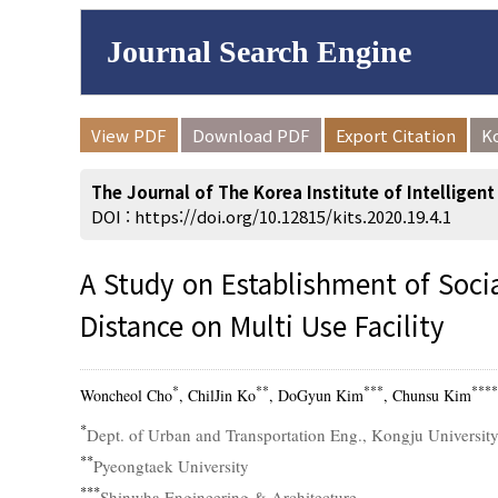
Journal Search Engine
Volume/Issue :
View PDF
Download PDF
Export Citation
K
to
Year(s) :
The Journal of The Korea Institute of Intelligen
Search :
DOI :
https://doi.org/10.12815/kits.2020.19.4.1
A Study on Establishment of Socia
Distance on Multi Use Facility
Search
Advanced Se
*
**
***
****
Woncheol Cho
, ChilJin Ko
, DoGyun Kim
, Chunsu Kim
*
Dept. of Urban and Transportation Eng., Kongju Universit
**
Pyeongtaek University
***
Shinwha Engineering & Architecture