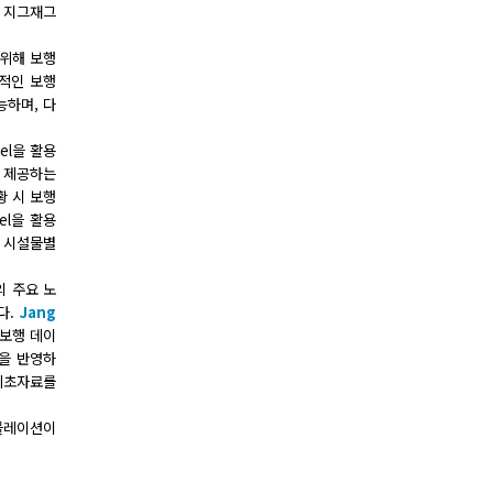
우 지그재그
 위해 보행
현실적인 보행
능하며, 다
el을 활용
 제공하는
황 시 보행
el을 활용
 시설물별
 주요 노
다.
Jang
 보행 데이
성을 반영하
기초자료를
시뮬레이션이