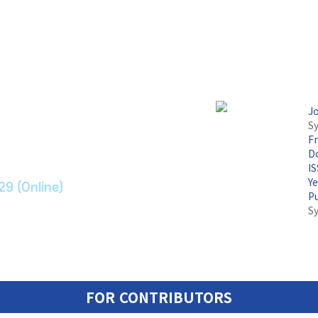
논문지
J
Sy
F
ransport Systems
Do
I
Y
29 (Online)
P
S
FOR CONTRIBUTORS