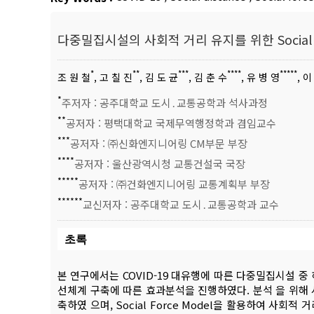
다중밀집시설의 사회적 거리 유지를 위한 Social F
*
**
***
****
*****
조 원 철
, 고 칠 진
, 김 도 균
, 김 춘 수
, 유 병 영
, 이
*
주저자 : 공주대학교 도시․교통공학과 석사과정
**
공저자 : 평택대학교 국제무역행정학과 겸임교수
***
공저자 : ㈜신화엔지니어링 CM부문 부장
****
공저자 : 울산광역시청 교통건설국 국장
*****
공저자 : ㈜건화엔지니어링 교통계획부 부장
******
교신저자 : 공주대학교 도시․교통공학과 교수
초록
본 연구에서는 COVID-19 대유행에 따른 다중밀집시설 중 하
선체계 구축에 따른 효과분석을 진행하였다. 분석 을 위해 서
축하였 으며, Social Force Model을 활용하여 사회적 