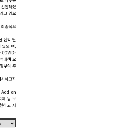
계로 나누는
해 선언하였
내리고 있으
에 최종적으
을 심각 단
하였으 며,
COVID-
방역대책 으
 정부의 주
 제시하고자
Add on
 지체 등 보
구현하고 사