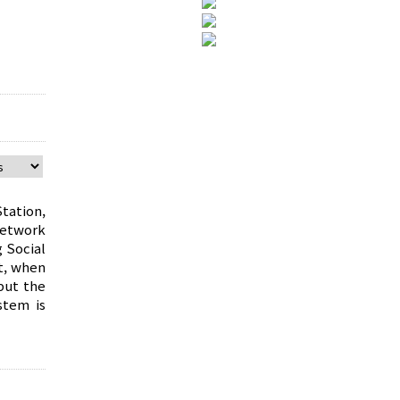
tation,
network
 Social
t, when
but the
stem is