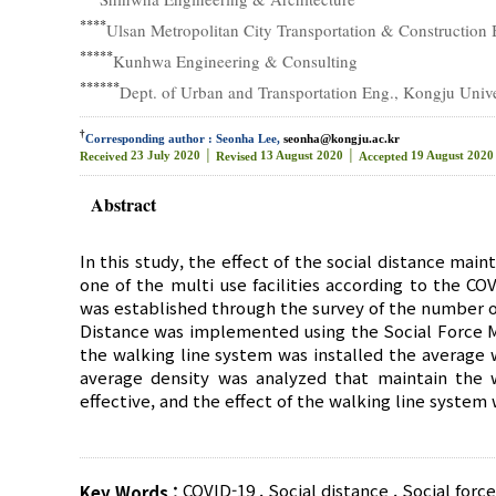
****
Ulsan Metropolitan City Transportation & Construction
*****
Kunhwa Engineering & Consulting
******
Dept. of Urban and Transportation Eng., Kongju Unive
†
Corresponding author : Seonha Lee,
seonha@kongju.ac.kr
23 July 2020 │
13 August 2020 │
19 August 2020
Received
Revised
Accepted
Abstract
In this study, the effect of the social distance ma
one of the multi use facilities according to the C
was established through the survey of the number of
Distance was implemented using the Social Force Mo
the walking line system was installed the average
average density was analyzed that maintain the w
effective, and the effect of the walking line system
COVID-19
,
Social distance
,
Social forc
Key Words :