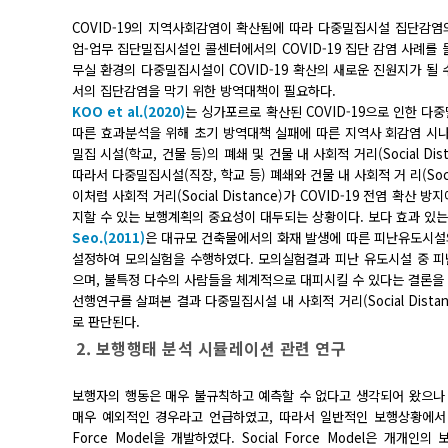
COVID-19의 지역사회감염이 확산됨에 따라 다중밀집시설 집단감염
업-업무 집단밀집시설인 콜센터에서의 COVID-19 집단 감염 사례를 
무실 환경의 다중밀집시설이 COVID-19 확산의 새로운 진원지가 될 수 
서의 집단감염을 막기 위한 방역대책이 필요하다.
KOO et al.(2020)
는 싱가포르로 확산된 COVID-19으로 인한 다중밀집
따른 효과분석을 위해 초기 방역대책 실패에 따른 지역사 회감염 시
밀집 시설(학교, 건물 등)의 폐쇄 및 건물 내 사회적 거리(Social D
따라서 다중밀집시설(직장, 학교 등) 폐쇄와 건물 내 사회적 거 리(Soci
이처럼 사회적 거리(Social Distance)가 COVID-19 전염 확산 
지할 수 있는 보행계획의 중요성이 대두되는 상황이다. 보다 효과 있
Seo.(2011)
은 대규모 건축물에서의 화재 발생에 따른 피난유도시설
설정하여 모의실험을 수행하였다. 모의실험결과 피난 유도시설 중 피
으며, 불특정 다수의 사람들을 체계적으로 대피시킬 수 있다는 결론을
선행연구를 살펴본 결과 다중밀집시설 내 사회적 거리(Social Dis
로 판단된다.
2. 보행행태 분석 시뮬레이션 관련 연구
보행자의 행동은 매우 불규칙하고 예측할 수 없다고 생각되어 왔으
매우 예외적인 경우라고 언급하였고, 따라서 일반적인 보행상황에서 발견 
Force Model을 개발하였다. Social Force Model은 개