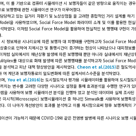
받으며, 이 를 기반으로 컴퓨터 시뮬레이션 시 보행자들이 같은 방향으로 움직이는 경
으로 보행행태 관한 시뮬레이션 연구가 이루어졌다.
담당하고 있는 길거리 자판기 및 노상상점들 을 고려한 종합적인 거리 설계를 하기
e Model을 사용하였으며, Social Force Model 파라미터 소개 및 이를 활용한 
다. 이처럼 Social Force Model을 활용하여 현실적인 보 행행태 구현이 가
.
 정보제공 시나리오에 따른 보행자 대 피행태를 구현하고자 Social Force Mod
의 상충으로 인하여 지체시간 및 통행시간이 증가하는 현상이 나타났으나 대피정보를
 이처럼 실외에서의 재난상황 발생에 따른 보행행태 뿐만 아니라 실내에서의 재난상
itplex를 대상으로 화재 발생에 따른 보행행태를 분석하고자 Social Force Mod
을 분석하고 피난 대책 향상방안을 제시하였다.
Cheon et al.(2015)
은 철도역사
태 반영하 여 계단과 보행자통로의 밀도변화에 따른 설계서비스수준을 분석하였다.
으며,
You et al.(2016)
는 도시철도역사 평가용 시뮬레이터를 활용하여 도시철도의
 끼치는 변수를 고려한 다양한 시나리오 설정을 통해 효과분석을 수행한 연구가 있
로그램을 사용하여 보행 시뮬레이션 분석을 진행하 였고 분석된 데이터와 실제 조사된
은 미시적(Microscopic) 보행시뮬레이션 중 하나인 Simwalk를 사용하여 보행특
였다. 더 나아가 개선방안의 효과를 분석하고 이를 제시함으로써 향후 보행계획의 
이션이 가능하기 때문에 COVID-19와 같은 전염병 발병에 따른 시나리오 보행 