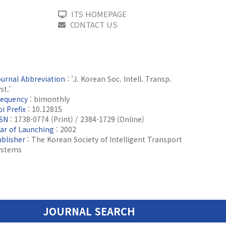
ITS HOMEPAGE
CONTACT US
ournal Abbreviation
: 'J. Korean Soc. Intell. Transp.
st.'
requency
: bimonthly
i Prefix
: 10.12815
SSN
: 1738-0774 (Print) / 2384-1729 (Online)
ear of Launching
: 2002
ublisher
: The Korean Society of Intelligent Transport
ystems
JOURNAL SEARCH