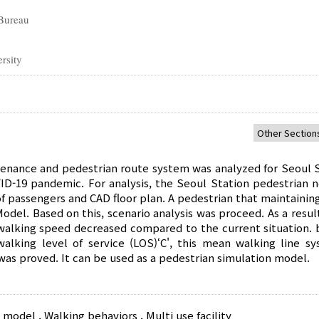
 Bureau
rsity
intenance and pedestrian route system was analyzed for Seoul S
OVID-19 pandemic. For analysis, the Seoul Station pedestrian 
 passengers and CAD floor plan. A pedestrian that maintaining
del. Based on this, scenario analysis was proceed. As a resul
 walking speed decreased compared to the current situation. 
alking level of service (LOS)‘C', this mean walking line sy
 was proved. It can be used as a pedestrian simulation model.
e model
,
Walking behaviors
,
Multi use facility