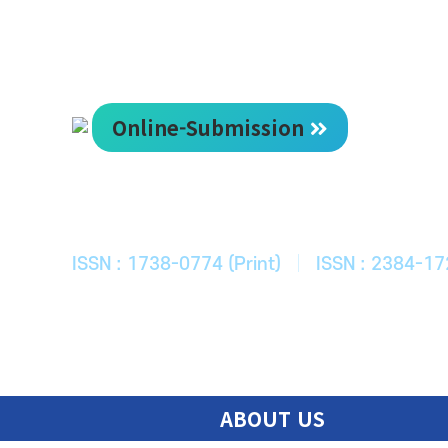
Online-Submission
한국ITS학회
Journal of Korean Society of Intelligent T
ISSN : 1738-0774 (Print)
|
ISSN : 2384-17
ABOUT US