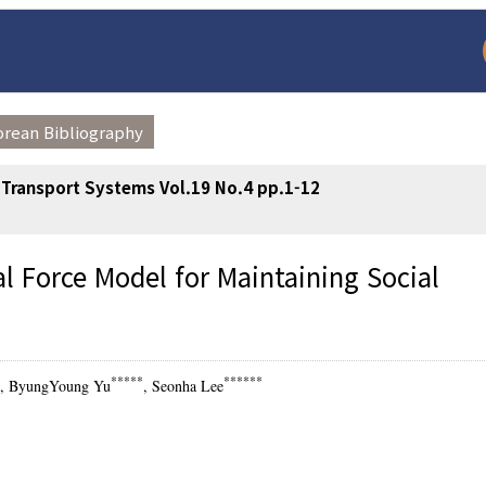
orean Bibliography
t Transport Systems Vol.19 No.4 pp.1-12
l Force Model for Maintaining Social
arch
Adode Reader(link
*****
******
, ByungYoung Yu
, Seonha Lee
y