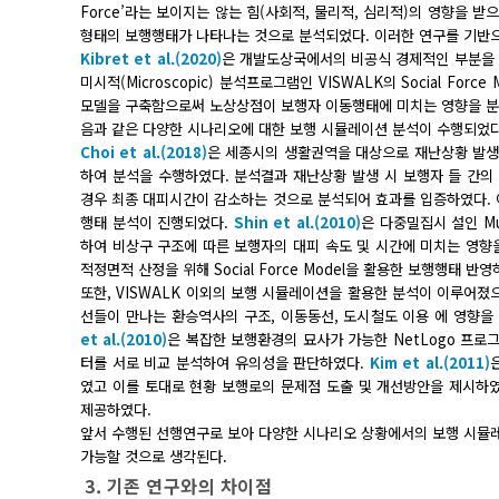
Force’라는 보이지는 않는 힘(사회적, 물리적, 심리적)의 영향을 
형태의 보행행태가 나타나는 것으로 분석되었다. 이러한 연구를 기반
Kibret et al.(2020)
은 개발도상국에서의 비공식 경제적인 부분을 
미시적(Microscopic) 분석프로그램인 VISWALK의 Social Forc
모델을 구축함으로써 노상상점이 보행자 이동행태에 미치는 영향을 분석하였
음과 같은 다양한 시나리오에 대한 보행 시뮬레이션 분석이 수행되었다
Choi et al.(2018)
은 세종시의 생활권역을 대상으로 재난상황 발생 시
하여 분석을 수행하였다. 분석결과 재난상황 발생 시 보행자 들 간
경우 최종 대피시간이 감소하는 것으로 분석되어 효과를 입증하였다.
행태 분석이 진행되었다.
Shin et al.(2010)
은 다중밀집시 설인 Mul
하여 비상구 구조에 따른 보행자의 대피 속도 및 시간에 미치는 영향
적정면적 산정을 위해 Social Force Model을 활용한 보행행
또한, VISWALK 이외의 보행 시뮬레이션을 활용한 분석이 이루어졌
선들이 만나는 환승역사의 구조, 이동동선, 도시철도 이용 에 영향을
et al.(2010)
은 복잡한 보행환경의 묘사가 가능한 NetLogo 프
터를 서로 비교 분석하여 유의성을 판단하였다.
Kim et al.(2011)
였고 이를 토대로 현황 보행로의 문제점 도출 및 개선방안을 제시하
제공하였다.
앞서 수행된 선행연구로 보아 다양한 시나리오 상황에서의 보행 시뮬레
가능할 것으로 생각된다.
3. 기존 연구와의 차이점