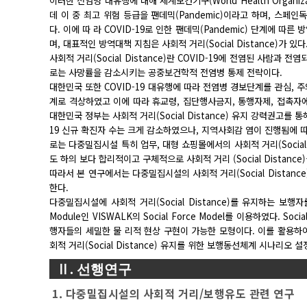
이러한 전염병 대유행에 대해 세계보건기구(World Health Organ
데 이 중 최고 위험 등급을 팬데믹(Pandemic)이라고 하며, 스페인독감(
다. 이에 따 라 COVID-19로 인한 팬데믹(Pandemic) 단계에 
며, 대표적인 방역대책 지침은 사회적 거리(Social Distance)가 있다
사회적 거리(Social Distance)란 COVID-19에 전염된 사람과
로는 사망률을 감소시키는 공중보건학적 전염병 통제 전략이다.
대한민국 또한 COVID-19 대유행에 따라 전염병 경보단계를 관심, 주의,
계로 격상하였고 이에 따라 휴교령, 집단행사금지, 통행자제, 접촉자
대한민국 정부는 사회적 거리(Social Distance) 유지 강력권고를
19 신규 확진자 수는 크게 감소하였으나, 지역사회감 염이 진행됨에 따
로는 다중밀집시설 특히 업무, 대형 쇼핑몰에서의 사회적 거리(Social
도 하의 보다 합리적이고 구체적으로 사회적 거리 (Social Distanc
따라서 본 연구에서는 다중밀집시설의 사회적 거리(Social Dista
한다.
다중밀집시설에 사회적 거리(Social Distance)를 유지하는 보행자를
Module인 VISWALK의 Social Force Model를 이용하였다. 
행자들의 세밀한 물 리적 현상 구현이 가능한 모형이다. 이를 활용
회적 거리(Social Distance) 유지를 위한 보행동선체계 시나리오
Ⅱ. 선행연구
1. 다중밀집시설의 사회적 거리/보행유도 관련 연구