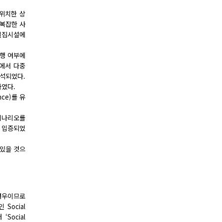
 위치한 상
 복잡한 사
중밀집시설에
실행 여부에
에서 다중
분석되었다.
하였다.
nce)를 유
시나리오를
 입증되었
 있을 것으
경우이므로
Social
Social