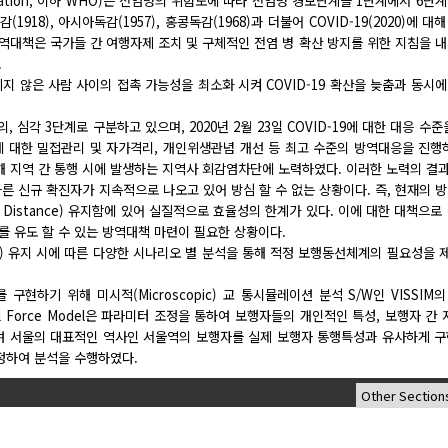
ization, 이하 WHO)는 전염병의 위험도에 따라 전염병 경보단계를 1단계에서 6단
1918), 아시아독감(1957), 홍콩독감(1968)과 더불어 COVID-19(2020)에 대
따른 방역대책은 국가들 간 여행자제 조치 및 구체적인 전염 병 확산 방지를 위한 지침을 
.
 전염되지 않은 사람 사이의 접촉 가능성을 최소화 시켜 COVID-19 확산을 늦춤과 동시
 심각 3단계로 구분하고 있으며, 2020년 2월 23일 COVID-19에 대한 대응 수준
에 대한 밀접관리 및 자가격리, 개인위생관념 개선 등 최고 수준의 방역대응을 진행
 통해 지역 간 통행 시에 발생하는 지역사 회감염차단에 노력하였다. 이러한 노력의 결과 
른 신규 확진자가 지속적으로 나오고 있어 방심 할 수 없는 상황이다. 즉, 현재의 
 Distance) 유지함에 있어 실질적으로 효율성의 한계가 있다. 이에 대한 대책으로
e)를 유도 할 수 있는 방역대책 마련이 필요한 상황이다.
nce) 유지 시에 따른 다양한 시나리오 별 분석을 통해 적정 보행동선체계의 필요성을
 구현하기 위해 미시적(Microscopic) 교 통시뮬레이션 분석 S/W인 VISSIM의 
Social Force Model은 파라미터 조정을 통하여 보행자들의 개인적인 특성, 보행자 간
하여 서울의 대표적인 역사인 서울역의 보행자를 실제 보행자 통행특성과 유사하게 
 설정하여 분석을 수행하였다.