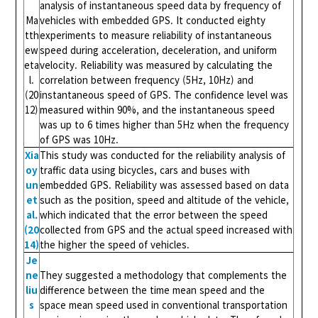
analysis of instantaneous speed data by frequency of
Ma
vehicles with embedded GPS. It conducted eighty
tth
experiments to measure reliability of instantaneous
ew
speed during acceleration, deceleration, and uniform
eta
velocity. Reliability was measured by calculating the
l.
correlation between frequency (5Hz, 10Hz) and
(20
instantaneous speed of GPS. The confidence level was
12)
measured within 90%, and the instantaneous speed
was up to 6 times higher than 5Hz when the frequency
of GPS was 10Hz.
Xia
This study was conducted for the reliability analysis of
oy
traffic data using bicycles, cars and buses with
un
embedded GPS. Reliability was assessed based on data
et
such as the position, speed and altitude of the vehicle,
al.
which indicated that the error between the speed
(20
collected from GPS and the actual speed increased with
14)
the higher the speed of vehicles.
Je
ne
They suggested a methodology that complements the
liu
difference between the time mean speed and the
s
space mean speed used in conventional transportation