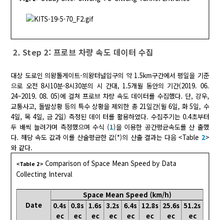
2. Step 2: 프로브 차량 속도 데이터 수집
대상 도로인 의왕톨게이트-의왕터널입구의 약 1.5km구간에서 평일을 기준
으로 오전 8시10분-8시30분의 시 간대, 1.5개월 동안의 기간(2019. 06.
24~2019. 08. 05)에 걸쳐 프로브 차량 속도 데이터를 수집했다. 단, 강우,
교통사고, 돌발상황 등의 특수 상황을 제외한 총 21일간(월 6일, 화 5일, 수
4일, 목 4일, 금 2일) 측정된 데이 터를 활용하였다. 수집주기는 0.4초부터
두 배씩 늘려가며 측정했으며 수식 (
1
)을 이용한 공간평균속도를 산 출했
다. 해당 속도 값과 이를 산술평균한 값(*)의 산출 결과는 다음 <Table
2
>
와 같다.
Comparison of Space Mean Speed by Data
<Table 2>
Collecting Interval
Space Mean Speed (km/h)
Date
0.4s
0.8s
1.6s
3.2s
6.4s
12.8s
25.6s
51.2s
ec
ec
ec
ec
ec
ec
ec
ec