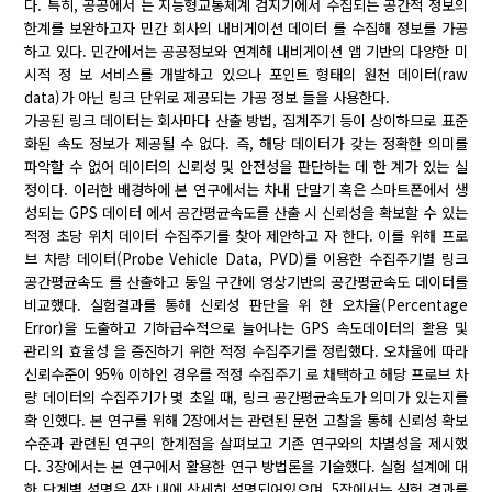
다. 특히, 공공에서 는 지능형교통체계 검지기에서 수집되는 공간적 정보의
한계를 보완하고자 민간 회사의 내비게이션 데이터 를 수집해 정보를 가공
하고 있다. 민간에서는 공공정보와 연계해 내비게이션 앱 기반의 다양한 미
시적 정 보 서비스를 개발하고 있으나 포인트 형태의 원천 데이터(raw
data)가 아닌 링크 단위로 제공되는 가공 정보 들을 사용한다.
가공된 링크 데이터는 회사마다 산출 방법, 집계주기 등이 상이하므로 표준
화된 속도 정보가 제공될 수 없다. 즉, 해당 데이터가 갖는 정확한 의미를
파악할 수 없어 데이터의 신뢰성 및 안전성을 판단하는 데 한 계가 있는 실
정이다. 이러한 배경하에 본 연구에서는 차내 단말기 혹은 스마트폰에서 생
성되는 GPS 데이터 에서 공간평균속도를 산출 시 신뢰성을 확보할 수 있는
적정 초당 위치 데이터 수집주기를 찾아 제안하고 자 한다. 이를 위해 프로
브 차량 데이터(Probe Vehicle Data, PVD)를 이용한 수집주기별 링크
공간평균속도 를 산출하고 동일 구간에 영상기반의 공간평균속도 데이터를
비교했다. 실험결과를 통해 신뢰성 판단을 위 한 오차율(Percentage
Error)을 도출하고 기하급수적으로 늘어나는 GPS 속도데이터의 활용 및
관리의 효율성 을 증진하기 위한 적정 수집주기를 정립했다. 오차율에 따라
신뢰수준이 95% 이하인 경우를 적정 수집주기 로 채택하고 해당 프로브 차
량 데이터의 수집주기가 몇 초일 때, 링크 공간평균속도가 의미가 있는지를
확 인했다. 본 연구를 위해 2장에서는 관련된 문헌 고찰을 통해 신뢰성 확보
수준과 관련된 연구의 한계점을 살펴보고 기존 연구와의 차별성을 제시했
다. 3장에서는 본 연구에서 활용한 연구 방법론을 기술했다. 실험 설계에 대
한 단계별 설명은 4장 내에 상세히 설명되어있으며, 5장에서는 실험 결과를