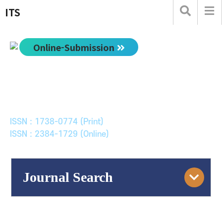
ITS
Online-Submission
한국ITS학회논문지
Journal of Korean Society of Intelligent Transport
Systems
ISSN : 1738-0774 (Print)
ISSN : 2384-1729 (Online)
Journal Search
Engine
Volume/Issue :