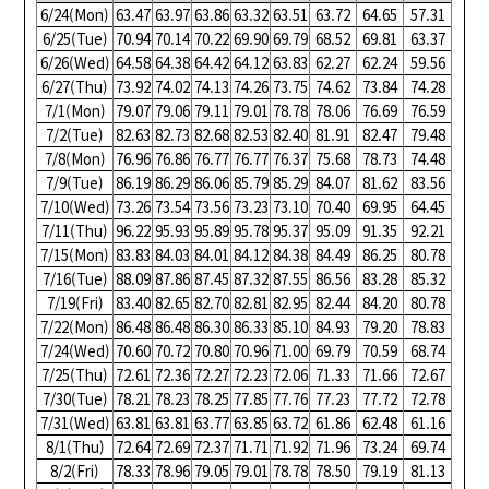
6/24(Mon)
63.47
63.97
63.86
63.32
63.51
63.72
64.65
57.31
6/25(Tue)
70.94
70.14
70.22
69.90
69.79
68.52
69.81
63.37
6/26(Wed)
64.58
64.38
64.42
64.12
63.83
62.27
62.24
59.56
6/27(Thu)
73.92
74.02
74.13
74.26
73.75
74.62
73.84
74.28
7/1(Mon)
79.07
79.06
79.11
79.01
78.78
78.06
76.69
76.59
7/2(Tue)
82.63
82.73
82.68
82.53
82.40
81.91
82.47
79.48
7/8(Mon)
76.96
76.86
76.77
76.77
76.37
75.68
78.73
74.48
7/9(Tue)
86.19
86.29
86.06
85.79
85.29
84.07
81.62
83.56
7/10(Wed)
73.26
73.54
73.56
73.23
73.10
70.40
69.95
64.45
7/11(Thu)
96.22
95.93
95.89
95.78
95.37
95.09
91.35
92.21
7/15(Mon)
83.83
84.03
84.01
84.12
84.38
84.49
86.25
80.78
7/16(Tue)
88.09
87.86
87.45
87.32
87.55
86.56
83.28
85.32
7/19(Fri)
83.40
82.65
82.70
82.81
82.95
82.44
84.20
80.78
7/22(Mon)
86.48
86.48
86.30
86.33
85.10
84.93
79.20
78.83
7/24(Wed)
70.60
70.72
70.80
70.96
71.00
69.79
70.59
68.74
7/25(Thu)
72.61
72.36
72.27
72.23
72.06
71.33
71.66
72.67
7/30(Tue)
78.21
78.23
78.25
77.85
77.76
77.23
77.72
72.78
7/31(Wed)
63.81
63.81
63.77
63.85
63.72
61.86
62.48
61.16
8/1(Thu)
72.64
72.69
72.37
71.71
71.92
71.96
73.24
69.74
8/2(Fri)
78.33
78.96
79.05
79.01
78.78
78.50
79.19
81.13