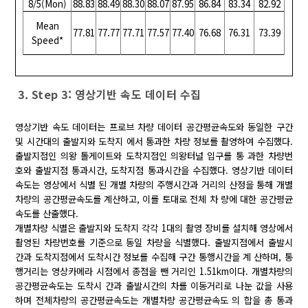
8/5(Mon)
88.83
88.49
88.30
88.07
87.95
86.84
83.34
82.92
Mean
77.81
77.77
77.71
77.57
77.40
76.68
76.31
73.39
Speed*
3. Step 3: 영상기반 속도 데이터 수집
영상기반 속도 데이터는 프로브 차량 데이터 공간평균속도와 동일한 구간
및 시간대의 출발지와 도착지 에서 통과한 차량 정보를 촬영하여 수집했다.
출발지점인 의왕 톨게이트와 도착지점인 의왕터널 입구를 통 과한 차량번
호와 출발지점 통과시간, 도착지점 통과시간을 수집했다. 영상기반 데이터
속도는 영상에서 식별 된 개별 차량의 주행시간과 거리의 산정을 통해 개별
차량의 공간평균속도를 계산하고, 이를 토대로 전체 차 량에 대한 공간평균
속도를 산출했다.
개별차량 식별은 출발지와 도착지 각각 1대의 촬영 장비를 설치해 영상에서
촬영된 차량번호를 기준으로 동일 차량을 식별했다. 출발지점에서 출발시
간과 도착지점에서 도착시간 정보를 수집해 구간 통행시간을 계 산하며, 통
행거리는 영상카메라 시점에서 종점을 뺀 거리인 1.51km이다. 개별차량의
공간평균속도는 도착시 간과 출발시간의 차를 이동거리로 나눈 값을 사용
하며 전체차량의 공간평균속도는 개별차량 공간평균속도 의 합을 총 통과