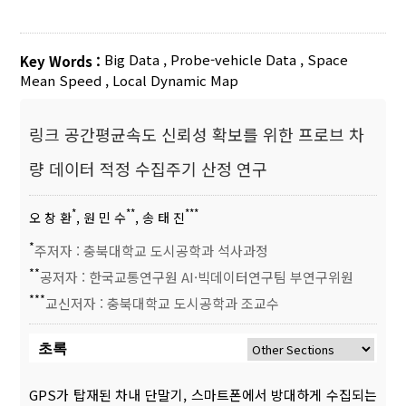
Big Data
,
Probe-vehicle Data
,
Space
Key Words :
Mean Speed
,
Local Dynamic Map
링크 공간평균속도 신뢰성 확보를 위한 프로브 차
량 데이터 적정 수집주기 산정 연구
*
**
***
오 창 환
, 원 민 수
, 송 태 진
*
주저자 : 충북대학교 도시공학과 석사과정
**
공저자 : 한국교통연구원 AI·빅데이터연구팀 부연구위원
***
교신저자 : 충북대학교 도시공학과 조교수
초록
GPS가 탑재된 차내 단말기, 스마트폰에서 방대하게 수집되는