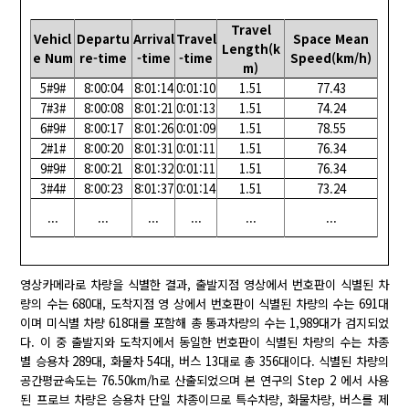
Travel
Vehicl
Departu
Arrival
Travel
Space Mean
Length(k
e Num
re-time
-time
-time
Speed(km/h)
m)
5#9#
8:00:04
8:01:14
0:01:10
1.51
77.43
7#3#
8:00:08
8:01:21
0:01:13
1.51
74.24
6#9#
8:00:17
8:01:26
0:01:09
1.51
78.55
2#1#
8:00:20
8:01:31
0:01:11
1.51
76.34
9#9#
8:00:21
8:01:32
0:01:11
1.51
76.34
3#4#
8:00:23
8:01:37
0:01:14
1.51
73.24
...
...
...
...
...
...
영상카메라로 차량을 식별한 결과, 출발지점 영상에서 번호판이 식별된 차
량의 수는 680대, 도착지점 영 상에서 번호판이 식별된 차량의 수는 691대
이며 미식별 차량 618대를 포함해 총 통과차량의 수는 1,989대가 검지되었
다. 이 중 출발지와 도착지에서 동일한 번호판이 식별된 차량의 수는 차종
별 승용차 289대, 화물차 54대, 버스 13대로 총 356대이다. 식별된 차량의
공간평균속도는 76.50km/h로 산출되었으며 본 연구의 Step 2 에서 사용
된 프로브 차량은 승용차 단일 차종이므로 특수차량, 화물차량, 버스를 제