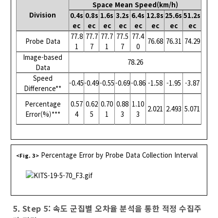
Space Mean Speed(km/h)
Division
0.4s
0.8s
1.6s
3.2s
6.4s
12.8s
25.6s
51.2s
ec
ec
ec
ec
ec
ec
ec
ec
77.8
77.7
77.7
77.5
77.4
Probe Data
76.68
76.31
74.29
1
7
1
7
0
Image-based
78.26
Data
Speed
-0.45
-0.49
-0.55
-0.69
-0.86
-1.58
-1.95
-3.87
Difference**
Percentage
0.57
0.62
0.70
0.88
1.10
2.021
2.493
5.071
Error(%)***
4
5
1
3
3
Percentage Error by Probe Data Collection Interval
<Fig. 3>
5. Step 5: 속도 군집별 오차율 분석을 통한 적정 수집주