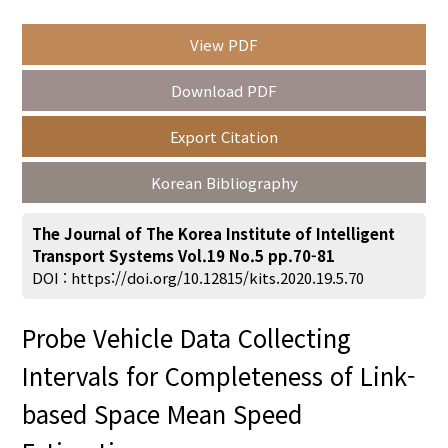
View PDF
Year(s) :
Download PDF
to
Export Citation
Search :
Korean Bibliography
The Journal of The Korea Institute of Intelligent
Transport Systems Vol.19 No.5 pp.70-81
DOI :
https://doi.org/10.12815/kits.2020.19.5.70
Search
Advanced Search
Probe Vehicle Data Collecting
Adode Reader(link)
Intervals for Completeness of Link-
based Space Mean Speed