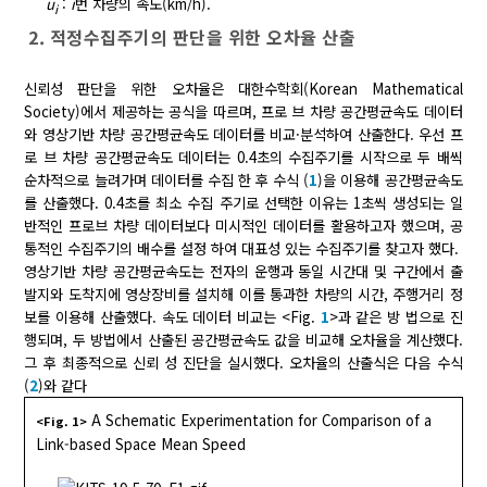
u
:
i
번 차량의 속도(km/h).
i
2. 적정수집주기의 판단을 위한 오차율 산출
신뢰성 판단을 위한 오차율은 대한수학회(Korean Mathematical
Society)에서 제공하는 공식을 따르며, 프로 브 차량 공간평균속도 데이터
와 영상기반 차량 공간평균속도 데이터를 비교·분석하여 산출한다. 우선 프
로 브 차량 공간평균속도 데이터는 0.4초의 수집주기를 시작으로 두 배씩
순차적으로 늘려가며 데이터를 수집 한 후 수식 (
1
)을 이용해 공간평균속도
를 산출했다. 0.4초를 최소 수집 주기로 선택한 이유는 1초씩 생성되는 일
반적인 프로브 차량 데이터보다 미시적인 데이터를 활용하고자 했으며, 공
통적인 수집주기의 배수를 설정 하여 대표성 있는 수집주기를 찾고자 했다.
영상기반 차량 공간평균속도는 전자의 운행과 동일 시간대 및 구간에서 출
발지와 도착지에 영상장비를 설치해 이를 통과한 차량의 시간, 주행거리 정
보를 이용해 산출했다. 속도 데이터 비교는 <Fig.
1
>과 같은 방 법으로 진
행되며, 두 방법에서 산출된 공간평균속도 값을 비교해 오차율을 계산했다.
그 후 최종적으로 신뢰 성 진단을 실시했다. 오차율의 산출식은 다음 수식
(
2
)와 같다
A Schematic Experimentation for Comparison of a
<Fig. 1>
Link-based Space Mean Speed