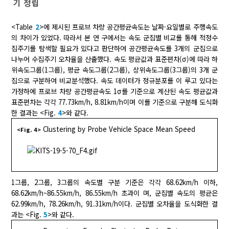
기 정립
<Table
2
>에 제시된 프로브 차량 공간평균속도는 날짜·요일별로 주행속도
의 차이가 있었다. 따라서 본 연 구에서는 속도 군집별 비교를 통해 적정수
집주기를 탐색할 필요가 있다고 판단하여 공간평균속도를 3개의 군집으로
나누어 수집주기 오차율을 산출했다. 속도 평균값과 표준편차(σ)에 따라 하
위속도그룹(1그룹), 평균 속도그룹(2그룹), 상위속도그룹(3그룹)의 3개 군
집으로 구분하여 비교분석했다. 속도 데이터가 정규분포를 이 루고 있다는
가정하에 프로브 차량 공간평균속도 1σ를 기준으로 계산된 속도 평균값과
표준편차는 각각 77.73km/h, 8.81km/h이며 이를 기준으로 구분해 도식화
한 결과는 <Fig.
4
>와 같다.
Clustering by Probe Vehicle Space Mean Speed
<Fig. 4>
1그룹, 2그룹, 3그룹의 속도별 구분 기준은 각각 68.62km/h 이하,
68.62km/h~86.55km/h, 86.55km/h 초과이 며, 군집별 속도의 평균은
62.99km/h, 78.26km/h, 91.31km/h이다. 군집별 오차율을 도식화한 결
과는 <Fig.
5
>와 같다.