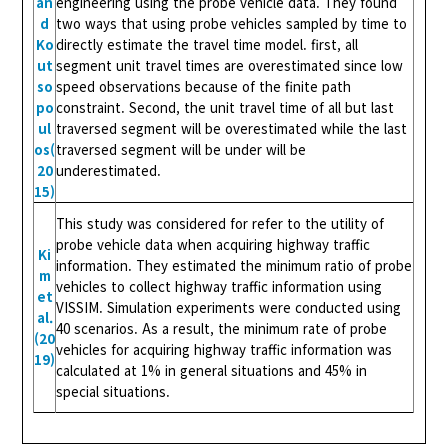
an
engineering using the probe vehicle data. They found
d
two ways that using probe vehicles sampled by time to
Ko
directly estimate the travel time model. first, all
ut
segment unit travel times are overestimated since low
so
speed observations because of the finite path
po
constraint. Second, the unit travel time of all but last
ul
traversed segment will be overestimated while the last
os(
traversed segment will be under will be
20
underestimated.
15)
This study was considered for refer to the utility of
probe vehicle data when acquiring highway traffic
Ki
information. They estimated the minimum ratio of probe
m
vehicles to collect highway traffic information using
et
VISSIM. Simulation experiments were conducted using
al.
40 scenarios. As a result, the minimum rate of probe
(20
vehicles for acquiring highway traffic information was
19)
calculated at 1% in general situations and 45% in
special situations.