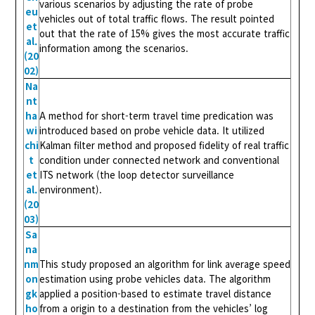
various scenarios by adjusting the rate of probe
eu
vehicles out of total traffic flows. The result pointed
et
out that the rate of 15% gives the most accurate traffic
al.
information among the scenarios.
(20
02)
Na
nt
ha
A method for short-term travel time predication was
wi
introduced based on probe vehicle data. It utilized
chi
Kalman filter method and proposed fidelity of real traffic
t
condition under connected network and conventional
et
ITS network (the loop detector surveillance
al.
environment).
(20
03)
Sa
na
nm
This study proposed an algorithm for link average speed
on
estimation using probe vehicles data. The algorithm
gk
applied a position-based to estimate travel distance
ho
from a origin to a destination from the vehicles’ log