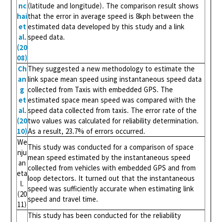
nc
(latitude and longitude). The comparison result shows
hai
that the error in average speed is 8kph between the
et
estimated data developed by this study and a link
al.
speed data.
(20
08)
Ch
They suggested a new methodology to estimate the
an
link space mean speed using instantaneous speed data
g
collected from Taxis with embedded GPS. The
et
estimated space mean speed was compared with the
al.
speed data collected from taxis. The error rate of the
(20
two values was calculated for reliability determination.
10)
As a result, 23.7% of errors occurred.
We
This study was conducted for a comparison of space
nju
mean speed estimated by the instantaneous speed
an
collected from vehicles with embedded GPS and from
eta
loop detectors. It turned out that the instantaneous
l.
speed was sufficiently accurate when estimating link
(20
speed and travel time.
11)
This study has been conducted for the reliability