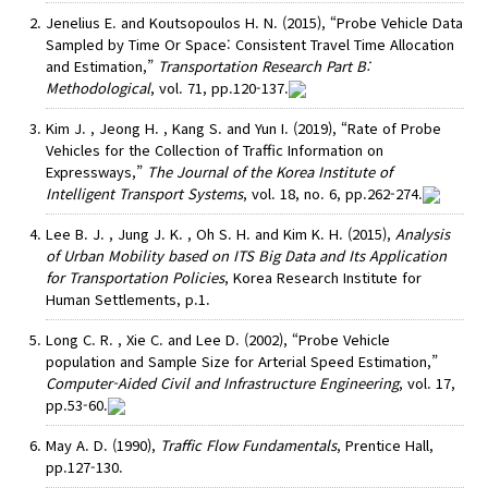
Jenelius E. and Koutsopoulos H. N. (2015), “Probe Vehicle Data
Sampled by Time Or Space: Consistent Travel Time Allocation
and Estimation,”
Transportation Research Part B:
Methodological
, vol. 71, pp.120-137.
Kim J. , Jeong H. , Kang S. and Yun I. (2019), “Rate of Probe
Vehicles for the Collection of Traffic Information on
Expressways,”
The Journal of the Korea Institute of
Intelligent Transport Systems
, vol. 18, no. 6, pp.262-274.
Lee B. J. , Jung J. K. , Oh S. H. and Kim K. H. (2015),
Analysis
of Urban Mobility based on ITS Big Data and Its Application
for Transportation Policies
, Korea Research Institute for
Human Settlements, p.1.
Long C. R. , Xie C. and Lee D. (2002), “Probe Vehicle
population and Sample Size for Arterial Speed Estimation,”
Computer-Aided Civil and Infrastructure Engineering
, vol. 17,
pp.53-60.
May A. D. (1990),
Traffic Flow Fundamentals
, Prentice Hall,
pp.127-130.