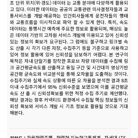
초 단위 위치(위·경도) 데이터 는 교통 분야에 다양하게 활용되
고 있다. 이러한 데이터는 공공의 교통관련 의사결정자들과 교
통서비스를 개발·제공하는 민간회사들에게 운전자들의 행태
와 교통흐름을 미시적으로 파악 할 수 있게 한다. 특히, 속도
데이터는 통행시간 예측에 주요한 정보로 활용되며, 해상도 높
은 데이터 기반의 고차원 서비스 개발에 이용되고 있어 신뢰성
있는 정보의 확보가 요구된다. 그 럼에도 불구하고 링크별 속
도 산출 시 각기 다른 저장, 수집주기 등을 기준으로 사용하고
있어 정보 활용에 있어 신뢰성을 담보하기 어렵다. 본 연구의
목적은 차내 단말기를 장착한 프로브 차량 데이터를 수집해 링
크 공간평균속도를 산출하고 동일 구간 및 시간대의 영상기반
공간평 균속도와 비교분석을 통해 오차율을 도출하는 것이다.
수집주기와 실제 속도 상황에 따른 오 차율을 분석한 결과 8초
이내 수집주기에서 95% 신뢰수준을 보였으며 이를 공간평균
속도 산 출 시 신뢰성확보를 위한 적정 수집 주기로 제안했다.
해당 결과는 향후 커넥티드 환경에서 수집될 핵심 정보들의 신
뢰성 확보와 서비스 개발 시 기초 정보로 활용될 것으로 기대
해본다.
자율협력주행
,
협력형 지능형교통체계
,
차세대 ITS