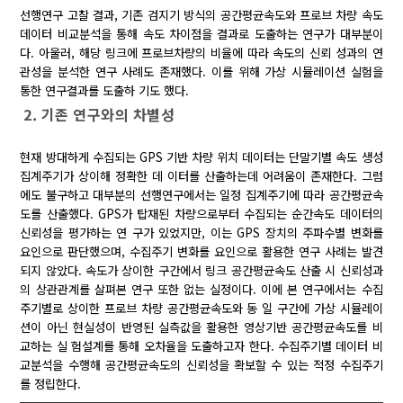
선행연구 고찰 결과, 기존 검지기 방식의 공간평균속도와 프로브 차량 속도
데이터 비교분석을 통해 속도 차이점을 결과로 도출하는 연구가 대부분이
다. 아울러, 해당 링크에 프로브차량의 비율에 따라 속도의 신뢰 성과의 연
관성을 분석한 연구 사례도 존재했다. 이를 위해 가상 시뮬레이션 실험을
통한 연구결과를 도출하 기도 했다.
2. 기존 연구와의 차별성
현재 방대하게 수집되는 GPS 기반 차량 위치 데이터는 단말기별 속도 생성
집계주기가 상이해 정확한 데 이터를 산출하는데 어려움이 존재한다. 그럼
에도 불구하고 대부분의 선행연구에서는 일정 집계주기에 따라 공간평균속
도를 산출했다. GPS가 탑재된 차량으로부터 수집되는 순간속도 데이터의
신뢰성을 평가하는 연 구가 있었지만, 이는 GPS 장치의 주파수별 변화를
요인으로 판단했으며, 수집주기 변화를 요인으로 활용한 연구 사례는 발견
되지 않았다. 속도가 상이한 구간에서 링크 공간평균속도 산출 시 신뢰성과
의 상관관계를 살펴본 연구 또한 없는 실정이다. 이에 본 연구에서는 수집
주기별로 상이한 프로브 차량 공간평균속도와 동 일 구간에 가상 시뮬레이
션이 아닌 현실성이 반영된 실측값을 활용한 영상기반 공간평균속도를 비
교하는 실 험설계를 통해 오차율을 도출하고자 한다. 수집주기별 데이터 비
교분석을 수행해 공간평균속도의 신뢰성을 확보할 수 있는 적정 수집주기
를 정립한다.