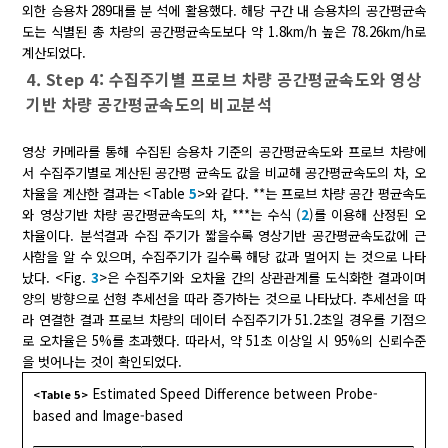
외한 승용차 289대를 분 석에 활용했다. 해당 구간 내 승용차의 공간평균속
도는 식별된 총 차량의 공간평균속도보다 약 1.8km/h 높은 78.26km/h로
계산되었다.
4. Step 4: 수집주기별 프로브 차량 공간평균속도와 영상
기반 차량 공간평균속도의 비교분석
영상 카메라를 통해 수집된 승용차 기준의 공간평균속도와 프로브 차량에
서 수집주기별로 계산된 공간평 균속도 값을 비교해 공간평균속도의 차, 오
차율을 계산한 결과는 <Table
5
>와 같다. **는 프로브 차량 공간 평균속도
와 영상기반 차량 공간평균속도의 차, ***는 수식 (
2
)를 이용해 산정된 오
차율이다. 분석결과 수집 주기가 짧을수록 영상기반 공간평균속도값에 근
사함을 알 수 있으며, 수집주기가 길수록 해당 값과 멀어지 는 것으로 나타
났다. <Fig.
3
>은 수집주기와 오차율 간의 상관관계를 도식화한 결과이며
양의 방향으로 선형 추세선을 따라 증가하는 것으로 나타났다. 추세선을 따
라 연결한 결과 프로브 차량의 데이터 수집주기가 51.2초일 경우를 기점으
로 오차율은 5%를 초과했다. 따라서, 약 51초 이상일 시 95%의 신뢰수준
을 벗어나는 것이 확인되었다.
Estimated Speed Difference between Probe-
<Table 5>
based and Image-based