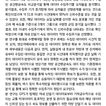
된 공간평균속도 비교분석을 통해 데이터 수집주기별 오차율을 분석했다.
분석결과, 수집주 기가 증가함에 따라 오차율은 선형관계를 보이는 것으로
확인되었으며 약 51초 이내의 시간대에서 95%의 신뢰수준을 갖는 것을 알
수 있었다. 또한, 해당 데이터는 요일·날짜별 상이한 속도 분포를 가진 것을
고려 해 속도를 기준으로 3개의 그룹으로 구분한 군집 분석을 실시했다. 그
결과, 8초 이내의 수집주기에서 95% 의 신뢰수준을 나타내는 것으로 확인
하였으며 이를 차내 단말기 속도 데이터의 적정 수집주기로 선정했다.
본 연구를 토대로 수행해야할 향후 연구 과제는 수집된 데이터의 시간적 범
위 오차, 영상카메라에서 수집 된 데이터의 정확성 확보 두 가지로 여겨지
며 세부내용은 다음과 같다. 먼저, 실험설계 내 프로브 차량과 영 상카메라
로부터 수집된 데이터는 동일한 구간 및 시간대에 취득했지만 같은 날짜 기
준의 데이터가 반영되지 않아 보다 정확한 비교를 하지 못한 것이 한계점으
로 남았다. 마지막으로 영상기반 차량 공간평균속도 데이 터는 기종점에서
개별 차량을 정확히 식별한 차량에 비해 미식별된 차량의 수가 많으므로 영
상장비의 보완 및 확충을 통해 누락된 데이터의 확보가 필요하다. 또한, 분
석에 활용된 프로브 차량은 승용차이기 때문에 영상기반 속도데이터 내 포
함된 화물차, 버스 등의 특수차량을 제외했으므로 이를 보완한 차종별 추가
분석 을 통해 보다 정확한 수집주기의 정립이 요구된다.
본 연구는 GPS가 탑재된 차내 단말기 데이터로부터 기하급수적으로 수집
되는 교통 빅데이터의 효과적인 운영 및 관리의 필요성에 따라 해당 데이터
의 신뢰성 있는 링크 속도 정보를 산출하기 위한 차량 단말기 속 도 데이터