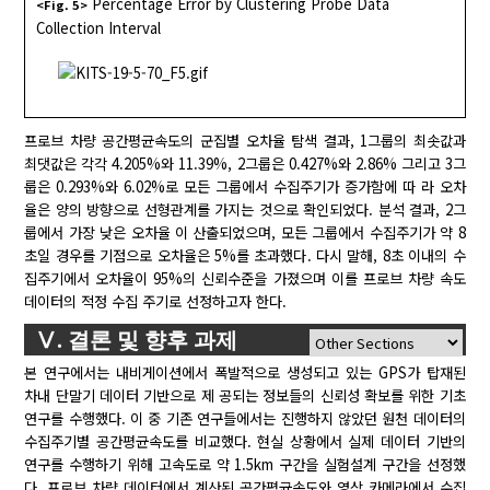
Percentage Error by Clustering Probe Data
<Fig. 5>
Collection Interval
프로브 차량 공간평균속도의 군집별 오차율 탐색 결과, 1그룹의 최솟값과
최댓값은 각각 4.205%와 11.39%, 2그룹은 0.427%와 2.86% 그리고 3그
룹은 0.293%와 6.02%로 모든 그룹에서 수집주기가 증가함에 따 라 오차
율은 양의 방향으로 선형관계를 가지는 것으로 확인되었다. 분석 결과, 2그
룹에서 가장 낮은 오차율 이 산출되었으며, 모든 그룹에서 수집주기가 약 8
초일 경우를 기점으로 오차율은 5%를 초과했다. 다시 말해, 8초 이내의 수
집주기에서 오차율이 95%의 신뢰수준을 가졌으며 이를 프로브 차량 속도
데이터의 적정 수집 주기로 선정하고자 한다.
Ⅴ. 결론 및 향후 과제
본 연구에서는 내비게이션에서 폭발적으로 생성되고 있는 GPS가 탑재된
차내 단말기 데이터 기반으로 제 공되는 정보들의 신뢰성 확보를 위한 기초
연구를 수행했다. 이 중 기존 연구들에서는 진행하지 않았던 원천 데이터의
수집주기별 공간평균속도를 비교했다. 현실 상황에서 실제 데이터 기반의
연구를 수행하기 위해 고속도로 약 1.5km 구간을 실험설계 구간을 선정했
다. 프로브 차량 데이터에서 계산된 공간평균속도와 영상 카메라에서 수집