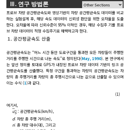
Ⅲ. 연구 방법론
프로브 차량 공간평균속도와 영상기반의 차량 공간평균속도 데이터를 비교
하는 실험설계 후, 해당 속도 데이터의 신뢰성 판단을 위한 오차율을 도출
한다. 오차율에 따라 신뢰수준이 95% 이하인 경우, 해당 수집주 기를 프로
브 차량 데이터의 적정 수집주기로 채택하고자 한다.
1. 공간평균속도 산출
공간평균속도는 “어느 시간 동안 도로구간을 통과한 모든 차량들이 주행한
거리를 주행한 시간으로 나눈 속도”로 정의된다(
May, 1990
). 본 연구에서
는 앞선 정의를 토대로 GPS가 내장된 프로브 차량 데이터 기반의 링크 공
간평균속도를 산출했다. 특정 구간을 통과하는 차량의 공간평균속도는 차
량의 총 주행거리를 차량의 총 주행시간으로 나눈 값으로 산출할 수 있으며
이는 수식 (
1
)과 같다.
(1)
여기서,
u
: 공간평균속도(km/h),
S
d
: 차량 총 주행 거리(m),
n
: 총 차량 대수(대), 그리고