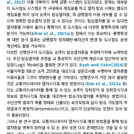
al., 2013
) 이를 극복하기 위해 급행 시스템이 도입되었다. 문제는 대부분
의 도시철도 시스템은 역 구내에서 개집표를 하고 열차 탑승 시에는 별도의
개집표를 하지 않아 승객의 탑승열차종, 즉 급행열차 이용 여부를 알 수 없
으며 정확한 탑승열차 또한 알 수 없다는 것이다. 탑승열차를 알 수 있다면
열차종별 이용비 율이나 통행거리 등 도시철도 내 다양한 통행특성에 대한
분석이 가능하다(
Kim et al., 2015a
)는 점에서 이는 중요하다. 통행특성
에 대한 분석 결과는 급행열차 정차패턴·배차간격 변경 등 도시철도 운영
개선에도 활용 가능하다.
다양한 선행연구가 도시철도 승객의 탑승열차종을 추정하기위해 노력하였
다. 우선 탑승열차종 추정을 교 통공학의 수단선택 개념으로 접근하여 로짓
모형(Logit Model)을 활용한 연구가 있다.
Baek and Sohn(2016)
은
서울지하철 9호선 승객 255명을 대상으로 설문조사를 수행하여 열차종별
이용비율과 그것의 영향변수를 분 석하였다. 선행연구가 가장 많이 활용한
것은 교통카드데이터-열차시각표 매칭 방법이다.(
Kim et al., 2015a
등)
이는 교통카드데이터를 통해 알 수 있는 승객의 입퇴장역 및 입퇴장시각과
정보와 열차시각표 정보를 대조하여 탑승가능열차를 추정하는 방법이다.
수단선택 결과가 확률 형태로 산출되는 로짓모형과 달리 탑승 가능열차 추
정결과가 확정적(deterministic)이고, 원리가 단순하다는 장점이 있어 많
이 활용되었다.
그러나 본 연구 결과, 교통카드데이터-열차시각표 매칭 방법론을 통해 탑승
열차종을 명확히 밝혀낼 수 없 는 경우 또한 다수 존재한다는 것을 알 수 있
었다. <Fig.
1
>은 교통카드데이터-열차시각표 매칭을 통해 노량 진-고속터