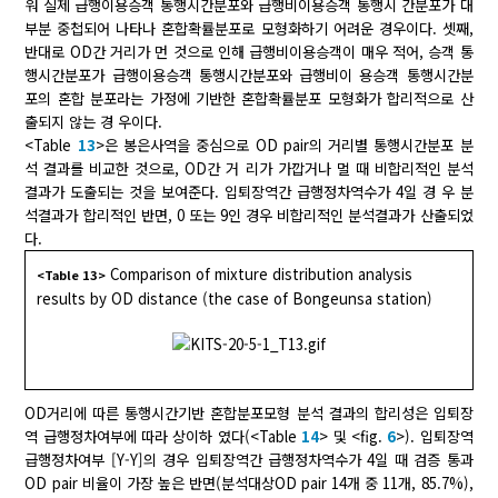
워 실제 급행이용승객 통행시간분포와 급행비이용승객 통행시 간분포가 대
부분 중첩되어 나타나 혼합확률분포로 모형화하기 어려운 경우이다. 셋째,
반대로 OD간 거리가 먼 것으로 인해 급행비이용승객이 매우 적어, 승객 통
행시간분포가 급행이용승객 통행시간분포와 급행비이 용승객 통행시간분
포의 혼합 분포라는 가정에 기반한 혼합확률분포 모형화가 합리적으로 산
출되지 않는 경 우이다.
<Table
13
>은 봉은사역을 중심으로 OD pair의 거리별 통행시간분포 분
석 결과를 비교한 것으로, OD간 거 리가 가깝거나 멀 때 비합리적인 분석
결과가 도출되는 것을 보여준다. 입퇴장역간 급행정차역수가 4일 경 우 분
석결과가 합리적인 반면, 0 또는 9인 경우 비합리적인 분석결과가 산출되었
다.
Comparison of mixture distribution analysis
<Table 13>
results by OD distance (the case of Bongeunsa station)
OD거리에 따른 통행시간기반 혼합분포모형 분석 결과의 합리성은 입퇴장
역 급행정차여부에 따라 상이하 였다(<Table
14
> 및 <fig.
6
>). 입퇴장역
급행정차여부 [Y-Y]의 경우 입퇴장역간 급행정차역수가 4일 때 검증 통과
OD pair 비율이 가장 높은 반면(분석대상OD pair 14개 중 11개, 85.7%),