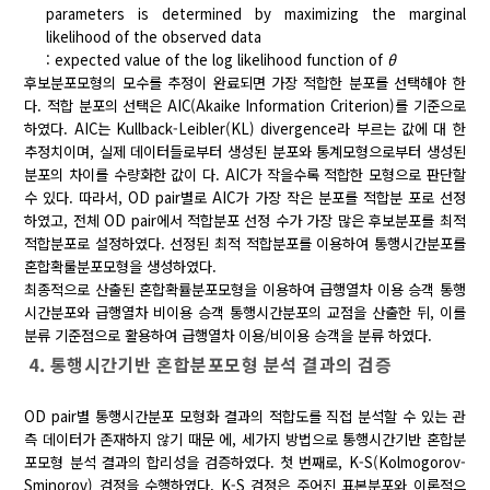
parameters is determined by maximizing the marginal
likelihood of the observed data
: expected value of the log likelihood function of
θ
후보분포모형의 모수를 추정이 완료되면 가장 적합한 분포를 선택해야 한
다. 적합 분포의 선택은 AIC(Akaike Information Criterion)를 기준으로
하였다. AIC는 Kullback-Leibler(KL) divergence라 부르는 값에 대 한
추정치이며, 실제 데이터들로부터 생성된 분포와 통계모형으로부터 생성된
분포의 차이를 수량화한 값이 다. AIC가 작을수록 적합한 모형으로 판단할
수 있다. 따라서, OD pair별로 AIC가 가장 작은 분포를 적합분 포로 선정
하였고, 전체 OD pair에서 적합분포 선정 수가 가장 많은 후보분포를 최적
적합분포로 설정하였다. 선정된 최적 적합분포를 이용하여 통행시간분포를
혼합확룰분포모형을 생성하였다.
최종적으로 산출된 혼합확률분포모형을 이용하여 급행열차 이용 승객 통행
시간분포와 급행열차 비이용 승객 통행시간분포의 교점을 산출한 뒤, 이를
분류 기준점으로 활용하여 급행열차 이용/비이용 승객을 분류 하였다.
4. 통행시간기반 혼합분포모형 분석 결과의 검증
OD pair별 통행시간분포 모형화 결과의 적합도를 직접 분석할 수 있는 관
측 데이터가 존재하지 않기 때문 에, 세가지 방법으로 통행시간기반 혼합분
포모형 분석 결과의 합리성을 검증하였다. 첫 번째로, K-S(Kolmogorov-
Sminorov) 검정을 수행하였다. K-S 검정은 주어진 표본분포와 이론적으