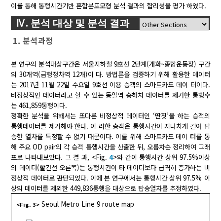
이를 통해 통행시간기반 혼합분포모형 분석 결과의 합리성을 평가 하였다.
Ⅳ. 분석 대상 및 분석 결과
1. 분석과정
본 연구의 분석대상구간은 서울지하철 9호선 2단계(개화~종합운동장) 구간
의 30개역(급행정차역 12개)이 다. 방법론을 검증하기 위해 활용한 데이터
는 2017년 11월 22일 수요일 9호선 이용 승객의 스마트카드 데이 터이다.
비정상적인 데이터라고 할 수 있는 동일역 승하차 데이터를 제거한 통행수
는 461,859통행이다.
정확한 분석을 위해서는 또다른 비정상적 데이터인 ‘딴짓’을 하는 승객의
통행데이터를 제거해야 한다. 이 러한 승객은 통행시간이 지나치게 길어 탑
승한 열차를 특정할 수 없기 때문이다. 이를 위해 스마트카드 데이 터를 통
해 주요 OD pair의 각 승객 통행시간을 산출한 뒤, 오름차순 정리하여 그래
프로 나타내보았다. 그 결 과, <Fig.
4
>와 같이 통행시간 상위 97.5%이상
의 데이터(빨간선 오른쪽)는 통행시간이 타 데이터보다 급격히 증가하는 비
정상적 데이터로 판단되었다. 이에 본 연구에서는 통행시간 상위 97.5% 이
상의 데이터를 제외한 449,836통행을 대상으로 탑승열차를 추정하였다.
Seoul Metro Line 9 route map
<Fig. 3>