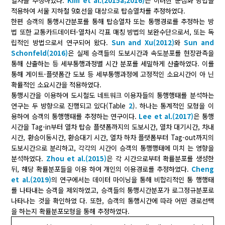
열차를 추정하였다.
Kim et al.(2015a;
2016)
은 이러한 군집화 방법을
적용하여 서울 지하철 9호선을 대상으로 탑승열차를 추정하였다.
한편 승객의 통행시간분포를 통해 탑승열차 또는 통행경로를 추정하는 방
법 또한 교통카드데이터-열차시 각표 매칭 방법의 보완수단으로서, 또는 독
립적인 방법으로서 연구되어 왔다.
Sun and Xu(2012)
와
Sun and
Schonfeld(2016)
은 실제 승객들의 도보시간과 속도분포를 현장관측을
통해 산출하는 등 세부통행과정별 시간 분포를 세밀하게 산출하였다. 이를
통해 게이트-플랫폼간 도보 등 세부통행과정에 고정적인 소요시간이 아 닌
확률적인 소요시간을 적용하였다.
통행시간을 이용하여 도시철도 네트워크 이용자들의 통행행태를 분석하는
연구는 두 방향으로 진행되고 있다(Table
2
). 하나는 통계적인 모형을 이
용하여 승객의 통행행태를 추정하는 연구이다.
Lee et al.(2017)
은 통행
시간을 Tag-in부터 열차 탑승 플랫폼까지의 도보시간, 열차 대기시간, 차내
시간, 환승이동시간, 환승대기 시간, 열차 하차 플랫폼부터 Tag-out까지의
도보시간으로 분리하고, 각각의 시간이 승객의 통행행태에 미치 는 영향을
분석하였다.
Zhou et al.(2015)
은 각 시간으로부터 확률분포를 생성한
뒤, 해당 확률분포들을 이용 하여 개인의 이용경로를 추정하였다.
Cheng
et al.(2019)
의 연구에서는 데이터 마이닝을 통해 비합리적인 통 행행태
를 나타내는 승객을 제외하였고, 승객들의 통행시간분포가 로그정규분포로
나타나는 것을 확인하였 다. 또한, 승객의 통행시간에 따라 어떤 경로선택
을 하는지 확률분포모형을 통해 추정하였다.