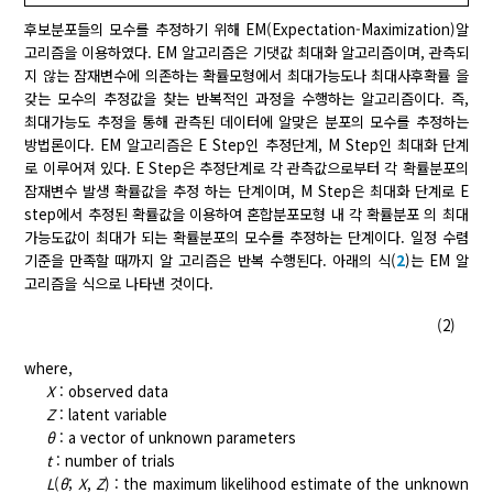
후보분포들의 모수를 추정하기 위해 EM(Expectation-Maximization)알
고리즘을 이용하였다. EM 알고리즘은 기댓값 최대화 알고리즘이며, 관측되
지 않는 잠재변수에 의존하는 확률모형에서 최대가능도나 최대사후확률 을
갖는 모수의 추정값을 찾는 반복적인 과정을 수행하는 알고리즘이다. 즉,
최대가능도 추정을 통해 관측된 데이터에 알맞은 분포의 모수를 추정하는
방법론이다. EM 알고리즘은 E Step인 추정단계, M Step인 최대화 단계
로 이루어져 있다. E Step은 추정단계로 각 관측값으로부터 각 확률분포의
잠재변수 발생 확률값을 추정 하는 단계이며, M Step은 최대화 단계로 E
step에서 추정된 확률값을 이용하여 혼합분포모형 내 각 확률분포 의 최대
가능도값이 최대가 되는 확률분포의 모수를 추정하는 단계이다. 일정 수렴
기준을 만족할 때까지 알 고리즘은 반복 수행된다. 아래의 식(
2
)는 EM 알
고리즘을 식으로 나타낸 것이다.
(2)
where,
X
: observed data
Z
: latent variable
θ
: a vector of unknown parameters
t
: number of trials
L
(
θ
;
X
,
Z
) : the maximum likelihood estimate of the unknown