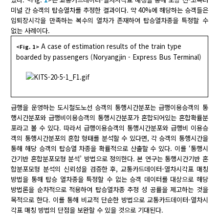
미널 간 승객의 탑승열차를 추정한 결과이다. 약 40%에 해당하는 승객들은
입퇴장시각을 만족하는 복수의 열차가 존재하여 탑승열차종을 특정할 수
없는 사례이다.
A case of estimation results of the train type
<Fig. 1>
boarded by passengers (Noryangjin - Express Bus Terminal)
급행을 운영하는 도시철도노선 승객의 통행시간분포는 급행이용승객의 통
행시간분포와 급행비이용승객의 통행시간분포가 혼합되어있는 혼합확률분
포라고 볼 수 있다. 따라서 급행이용승객의 통행시간분포와 급행비 이용승
객의 통행시간분포의 혼합 형태를 분석할 수 있다면, 각 승객의 통행시간을
통해 해당 승객의 탑승열 차종을 확률적으로 산출할 수 있다. 이를 ‘통행시
간기반 혼합분포모형 분석’ 방법으로 정의한다. 본 연구는 통행시간기반 혼
합분포모형 분석의 신뢰성을 검증한 후, 교통카드데이터-열차시각표 매칭
방법을 통해 탑승 열차종을 특정할 수 없는 승객 데이터를 대상으로 해당
방법론을 순차적으로 적용하여 탑승열차종 추정 성 공률을 제고하는 것을
목적으로 한다. 이를 통해 비교적 단순한 방법으로 교통카드데이터-열차시
각표 매칭 방법의 단점을 보완할 수 있을 것으로 기대된다.