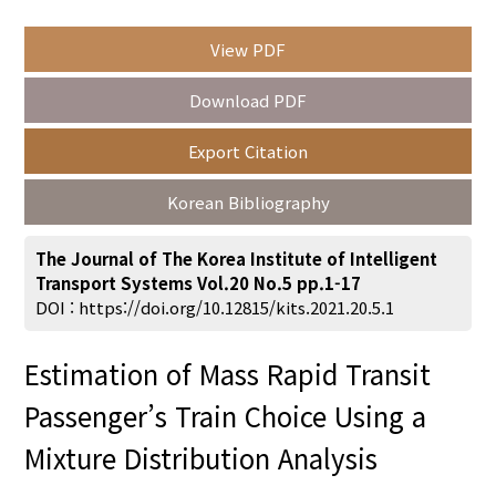
View PDF
Year(s) :
Download PDF
to
Export Citation
Search :
Korean Bibliography
The Journal of The Korea Institute of Intelligent
Transport Systems Vol.20 No.5 pp.1-17
DOI :
https://doi.org/10.12815/kits.2021.20.5.1
Search
Advanced Search
Estimation of Mass Rapid Transit
Adode Reader(link)
Passenger’s Train Choice Using a
Mixture Distribution Analysis