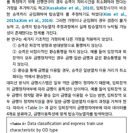
를 특정하기 위해 선행연구의 경우 승객이 차외시간을 최소화하려 한다는
가정을 추가하기도 하고(
Kusakabe et al., 2010
), 입퇴장시각이 비슷
한 승객끼리 군집화하여 탑승열차 를 추정하기도 하였다(
Kim et al.,
2015a;
Kim et al., 2016
). 그러한 가정이나 군집화의 경우 검증이 불가
능하 고, 승객의 탑승가능열차 추정과정에서 실제 탑승열차가 누락될 가능
성이 존재한다는 한계를 가진다.
본 연구는 세가지 기초적인 가정외에 다른 가정을 적용하지 않았다.
① 승객은 퇴장역 방향과 반대방향으로 통행하지 않는다.
② 승객은 비합리적인 환승통행을 하지 않는다. 예를 들어 입장역과 퇴
장역이 모두 급행정차역인 경우 급행-일반-급행과 같은 환승통행을 하
지 않는다.
③ 환승을 통해 급행을 이용할 경우, 승객은 일반열차 이용 거리가 최소
화되는 역에서 환승한다.
대피선 방식의 급행시스템은 일부 역만 급행이 정차하기 때문에, 입퇴장역
의 급행정차여부에 따라 급행이 용특성이 상이하다. 예를 들어 입퇴장역 모
두 급행이 정차할 경우 환승 없이 급행을 이용할 수 있는 반면, 입퇴장역 모
두 급행이 정차하지않을 경우 일반-급행-일반열차 이용의 과정을 거쳐야 한
다. 따라서 <Table
3
> 과 같이 입퇴장역의 급행정차여부에 따라 데이터를
4개로 분류하고, 급행이용특성에 맞게 탑승가능열차를 탐색하였다.
Data classification and express train use
<Table 3>
characteristic by OD type