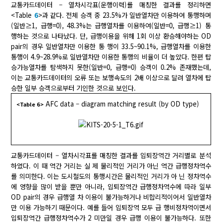
교통카드데이터 – 열차시각표(운행이력)를 매칭한 결과를 정리하면
<Table
6
>과 같다. 전체 승객 중 23.5%가 일반열차만 이용하여 통행하며
(일반≥1, 급행=0), 48.3%는 급행열차를 이용하여(일반=0, 급행≥1) 통
행하는 것으로 나타났다. 단, 급행이용을 위해 1회 이상 환승해야하는 OD
pair의 경우 일반열차만 이용한 통 행이 33.5~90.1%, 급행열차를 이용한
통행이 4.9~28.9%로 일반열차만 이용한 통행의 비율이 더 높았다. 한편 탑
승가능열차를 탐색하지 못한(일반=0, 급행=0) 승객이 0.2% 존재했는데,
이는 교통카드데이터의 오류 또는 보행속도의 2배 이상으로 달려 열차에 탑
승한 일부 승객으로부터 기인한 것으로 보인다.
AFC data – diagram matching result (by OD type)
<Table 6>
교통카드데이터 – 열차시각표를 매칭한 결과를 입퇴장역간 거리별로 분석
하였다. 이 때 역간 거리는 실 제 물리적인 거리가 아닌 역간 급행정차역수
를 의미한다. 이는 도시철도의 통행시간은 물리적인 거리가 아 닌 정차역수
에 영향을 많이 받을 뿐만 아니라, 입퇴장역간 급행정차역수에 따라 일부
OD pair의 경우 급행열 차 이용이 불가능하거나 비합리적이어서 일반열차
만 이용 가능하기 때문이다. 예를 들어 입퇴장역 모두 급 행비정차역이면서
입퇴장역간 급행정차역수가 2 미만일 경우 급행 이용이 불가능하다. 또한