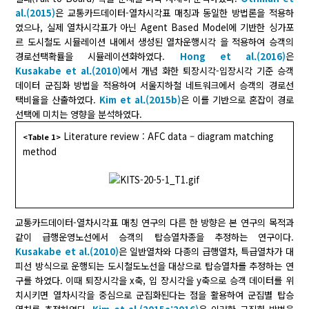
al.(2015)
은 교통카드데이터-열차시각표 매칭과 동일한 방법론을 적용하
였으나, 실제 열차시각표가 아닌 Agent Based Model에 기반한 싱가포
르 도시철도 시뮬레이션 내에서 생성된 열차운행시각 을 적용하여 승객의
경로선택확률을 시뮬레이션화하였다.
Hong et al.(2016)
은
Kusakabe et al.(2010)
에서 개념 화한 퇴장시각-입장시각 기준 승객
데이터 군집화 방법을 적용하여 서울지하철 네트워크에서 승객의 경로선
택비율을 산출하였다.
Kim et al.(2015b)
은 이를 기반으로 혼잡이 경로
선택에 미치는 영향을 분석하였다.
Literature review : AFC data – diagram matching
<Table 1>
method
교통카드데이터-열차시각표 매칭 연구의 다른 한 방향은 본 연구의 목적과
같이 급행운영노선에서 승객의 탑승열차종을 추정하는 연구이다.
Kusakabe et al.(2010)
은 일반열차와 다종의 급행열차, 특급열차가 대
피선 방식으로 운행되는 도시철도노선을 대상으로 탑승열차를 추정하는 연
구를 하였다. 이때 퇴장시각을 x축, 입 장시각을 y축으로 승객 데이터를 위
치시키면 열차시각을 중심으로 군집화된다는 점을 활용하여 군집별 탑승