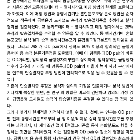
본 연구에서는 도시철도 승객의 탑승열차종을 추정하기 위해 기존 연구에
서 사용되었던 교통카드데이터 – 열차시각표 매칭 방법의 한계를 보완하고
자 하였다. 이에 매칭 방법과 통행시간기반 혼합분포모형 분석 방법을 순차
적으로 적용하여 급행운영 도시철도 승객의 탑승열차종을 추정하고 분석
결과를 검증하였다. 교 통카드데이터 – 열차시각표 매칭 결과에서는 28%
승객의 탑승열차종을 추정할 수 없음을 알 수 있었다. 통 행시간기반 혼합
분포모형 분석 결과 승객 통행시간분포가 혼합로그정규분포의 형태임을 밝
혔다. 그리고 298 개 OD pair에서 정확도 80% 이상의 합리적인 급행이
용/비이용 승객 분류기준점을 도출했다. 이때 이 검증통 과OD pair의 비율
은 OD거리별, 입퇴장역 급행정차여부별로 상이하며, 입퇴장역간 급행정차
역수가 2~9개 거 리일 때 검증통과OD pair의 비율이 높아 해당 구간에서
본 연구의 탑승열차종 추정 방법이 합리적으로 적용 될 수 있음을 알 수 있
었다.
기존의 탑승열차종 추정은 분석자 임의의 가정을 덧붙이거나 분석 방법이
지나치게 복잡한 반면, 본 연구 의 방법은 비교적 간단하고 임의의 가정 없
이 급행운영 도시철도 승객의 탑승열차종을 추정할 수 있다는 장 점이 있
다.
그러나 몇가지 한계점을 지적하지 않을 수 없다. 첫째, 본 연구는 OD pair
별 전체 통행시간분포로부터 급 행 이용/비이용 승객 통행시간분포를 추정
하는 과정에서, 타 제약조건 없이 EM알고리즘을 통해 혼합분포모 형을 추
정하는 것만을 고려하였다. 이는 검증통과 OD pair수 감소에 영향을 미쳤
다. 급행 비이용 승객 통행 시간분포의 경우 해당 OD의 일반열차 최소차내