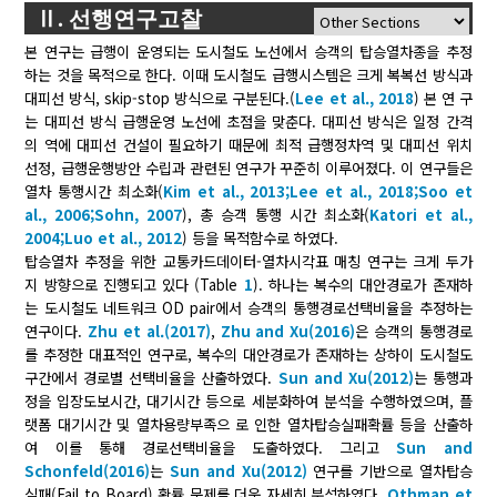
Ⅱ. 선행연구고찰
본 연구는 급행이 운영되는 도시철도 노선에서 승객의 탑승열차종을 추정
하는 것을 목적으로 한다. 이때 도시철도 급행시스템은 크게 복복선 방식과
대피선 방식, skip-stop 방식으로 구분된다.(
Lee et al., 2018
) 본 연 구
는 대피선 방식 급행운영 노선에 초점을 맞춘다. 대피선 방식은 일정 간격
의 역에 대피선 건설이 필요하기 때문에 최적 급행정차역 및 대피선 위치
선정, 급행운행방안 수립과 관련된 연구가 꾸준히 이루어졌다. 이 연구들은
열차 통행시간 최소화(
Kim et al., 2013;
Lee et al., 2018;
Soo et
al., 2006;
Sohn, 2007
), 총 승객 통행 시간 최소화(
Katori et al.,
2004;
Luo et al., 2012
) 등을 목적함수로 하였다.
탑승열차 추정을 위한 교통카드데이터-열차시각표 매칭 연구는 크게 두가
지 방향으로 진행되고 있다 (Table
1
). 하나는 복수의 대안경로가 존재하
는 도시철도 네트워크 OD pair에서 승객의 통행경로선택비율을 추정하는
연구이다.
Zhu et al.(2017)
,
Zhu and Xu(2016)
은 승객의 통행경로
를 추정한 대표적인 연구로, 복수의 대안경로가 존재하는 상하이 도시철도
구간에서 경로별 선택비율을 산출하였다.
Sun and Xu(2012)
는 통행과
정을 입장도보시간, 대기시간 등으로 세분화하여 분석을 수행하였으며, 플
랫폼 대기시간 및 열차용량부족으 로 인한 열차탑승실패확률 등을 산출하
여 이를 통해 경로선택비율을 도출하였다. 그리고
Sun and
Schonfeld(2016)
는
Sun and Xu(2012)
연구를 기반으로 열차탑승
실패(Fail to Board) 확률 문제를 더욱 자세히 분석하였다.
Othman et