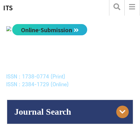
ITS
Online-Submission
한국ITS학회논문지
Journal of Korean Society of Intelligent Transport
Systems
ISSN : 1738-0774 (Print)
ISSN : 2384-1729 (Online)
Journal Search
Engine
Volume/Issue :