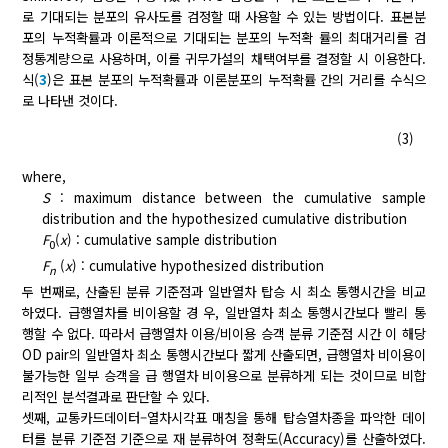
로 기대되는 분포의 유사도를 검정할 때 사용할 수 있는 방법이다. 표본분
포의 누적확률과 이론적으로 기대되는 분포의 누적확 률의 최대거리를 검
정통계량으로 사용하며, 이를 귀무가설의 채택여부를 결정할 시 이용한다.
식(
3
)은 표본 분포의 누적확률과 이론분포의 누적확률 간의 거리를 수식으
로 나타낸 것이다.
(3)
where,
S
: maximum distance between the cumulative sample
distribution and the hypothesized cumulative distribution
F
(
x
) : cumulative sample distribution
0
F
(
x
) : cumulative hypothesized distribution
n
두 번째로, 산출된 분류 기준점과 일반열차 탑승 시 최소 통행시간을 비교
하였다. 급행열차를 비이용할 경 우, 일반열차 최소 통행시간보다 빨리 통
행할 수 없다. 따라서 급행열차 이용/비이용 승객 분류 기준점 시간 이 해당
OD pair의 일반열차 최소 통행시간보다 짧게 산출되면, 급행열차 비이용이
불가능한 일부 승객을 급 행열차 비이용으로 분류하게 되는 것이므로 비합
리적인 분석결과로 판단할 수 있다.
셋째, 교통카드데이터–열차시각표 매칭을 통해 탑승열차종을 파악한 데이
터를 분류 기준점 기준으로 재 분류하여 정확도(Accuracy)를 산출하였다.