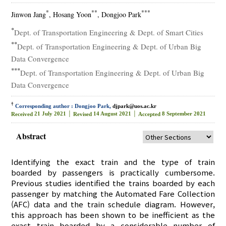
*
**
***
Jinwon Jang
, Hosang Yoon
, Dongjoo Park
*
Dept. of Transportation Engineering & Dept. of Smart Cities
**
Dept. of Transportation Engineering & Dept. of Urban Big
Data Convergence
***
Dept. of Transportation Engineering & Dept. of Urban Big
Data Convergence
†
Corresponding author : Dongjoo Park,
djpark@uos.ac.kr
21 July 2021 │
14 August 2021 │
8 September 2021
Received
Revised
Accepted
Abstract
Identifying the exact train and the type of train
boarded by passengers is practically cumbersome.
Previous studies identified the trains boarded by each
passenger by matching the Automated Fare Collection
(AFC) data and the train schedule diagram. However,
this approach has been shown to be inefficient as the
exact train boarded by a considerable number of