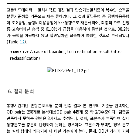
교통카드데이터 – 열차시각표 매칭 결과 탑승가능열차종이 복수인 승객을
분류기준점을 기준으로 재분 류하였다. 그 결과 871통행 중 급행이용통행
이 318통행, 급행비이용통행이 553통행으로 재분류되어, 최종적 으로 선정
릉-고속터미널 승객 중 61.8%가 급행을 이용하여 통행한 것으로, 38.2%
가 급행을 이용하지 않고 일반열차만 탑승하여 통행한 것으로 추정되었다
(Table
12
).
A case of boarding train estimation result (after
<Table 12>
reclassification)
6. 결과 분석
통행시간기반 혼합분포모형 분석 검증 결과 본 연구의 기준을 만족하는
OD pair는 298개로 분석대상OD pair 445개 중 약 2/3수준이다. 검증을
만족하지 못하는 원인은 3가지로 추정된다. 첫째, 표본수가 부족하여 실제
통행분포를 충분히 반영하지 못하는 경우이다. 표본수가 부족할 경우 분포
는 실제 형태와 왜곡되어 나 타날 가능성이 높다. 둘째, OD간 거리가 가까