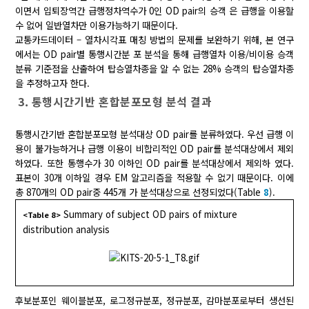
이면서 입퇴장역간 급행정차역수가 0인 OD pair의 승객 은 급행을 이용할
수 없어 일반열차만 이용가능하기 때문이다.
교통카드데이터 – 열차시각표 매칭 방법의 문제를 보완하기 위해, 본 연구
에서는 OD pair별 통행시간분 포 분석을 통해 급행열차 이용/비이용 승객
분류 기준점을 산출하여 탑승열차종을 알 수 없는 28% 승객의 탑승열차종
을 추정하고자 한다.
3. 통행시간기반 혼합분포모형 분석 결과
통행시간기반 혼합분포모형 분석대상 OD pair를 분류하였다. 우선 급행 이
용이 불가능하거나 급행 이용이 비합리적인 OD pair를 분석대상에서 제외
하였다. 또한 통행수가 30 이하인 OD pair를 분석대상에서 제외하 였다.
표본이 30개 이하일 경우 EM 알고리즘을 적용할 수 없기 때문이다. 이에
총 870개의 OD pair중 445개 가 분석대상으로 선정되었다(Table
8
).
Summary of subject OD pairs of mixture
<Table 8>
distribution analysis
후보분포인 웨이블분포, 로그정규분포, 정규분포, 감마분포로부터 생선된