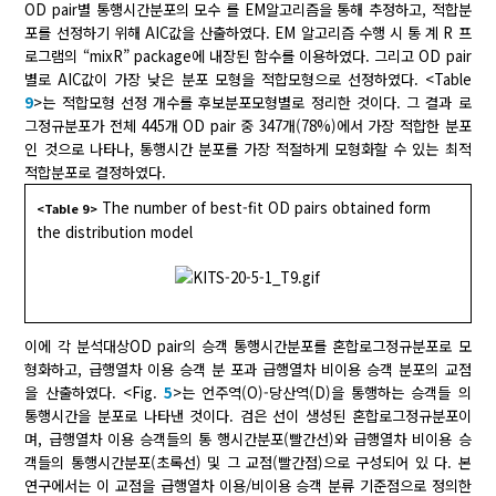
OD pair별 통행시간분포의 모수 를 EM알고리즘을 통해 추정하고, 적합분
포를 선정하기 위해 AIC값을 산출하였다. EM 알고리즘 수행 시 통 계 R 프
로그램의 “mixR” package에 내장된 함수를 이용하였다. 그리고 OD pair
별로 AIC값이 가장 낮은 분포 모형을 적합모형으로 선정하였다. <Table
9
>는 적합모형 선정 개수를 후보분포모형별로 정리한 것이다. 그 결과 로
그정규분포가 전체 445개 OD pair 중 347개(78%)에서 가장 적합한 분포
인 것으로 나타나, 통행시간 분포를 가장 적절하게 모형화할 수 있는 최적
적합분포로 결정하였다.
The number of best-fit OD pairs obtained form
<Table 9>
the distribution model
이에 각 분석대상OD pair의 승객 통행시간분포를 혼합로그정규분포로 모
형화하고, 급행열차 이용 승객 분 포과 급행열차 비이용 승객 분포의 교점
을 산출하였다. <Fig.
5
>는 언주역(O)-당산역(D)을 통행하는 승객들 의
통행시간을 분포로 나타낸 것이다. 검은 선이 생성된 혼합로그정규분포이
며, 급행열차 이용 승객들의 통 행시간분포(빨간선)와 급행열차 비이용 승
객들의 통행시간분포(초록선) 및 그 교점(빨간점)으로 구성되어 있 다. 본
연구에서는 이 교점을 급행열차 이용/비이용 승객 분류 기준점으로 정의한