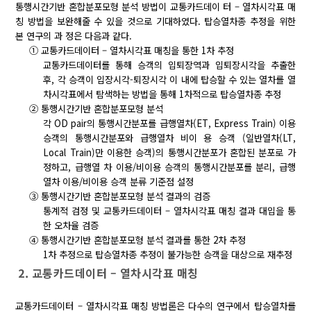
통행시간기반 혼합분포모형 분석 방법이 교통카드데이 터 – 열차시각표 매
칭 방법을 보완해줄 수 있을 것으로 기대하였다. 탑승열차종 추정을 위한
본 연구의 과 정은 다음과 같다.
① 교통카드데이터 – 열차시각표 매칭을 통한 1차 추정
교통카드데이터를 통해 승객의 입퇴장역과 입퇴장시각을 추출한
후, 각 승객이 입장시각-퇴장시각 이 내에 탑승할 수 있는 열차를 열
차시각표에서 탐색하는 방법을 통해 1차적으로 탑승열차종 추정
② 통행시간기반 혼합분포모형 분석
각 OD pair의 통행시간분포를 급행열차(ET, Express Train) 이용
승객의 통행시간분포와 급행열차 비이 용 승객 (일반열차(LT,
Local Train)만 이용한 승객)의 통행시간분포가 혼합된 분포로 가
정하고, 급행열 차 이용/비이용 승객의 통행시간분포를 분리, 급행
열차 이용/비이용 승객 분류 기준점 설정
③ 통행시간기반 혼합분포모형 분석 결과의 검증
통계적 검정 및 교통카드데이터 – 열차시각표 매칭 결과 대입을 통
한 오차율 검증
④ 통행시간기반 혼합분포모형 분석 결과를 통한 2차 추정
1차 추정으로 탑승열차종 추정이 불가능한 승객을 대상으로 재추정
2. 교통카드데이터 – 열차시각표 매칭
교통카드데이터 – 열차시각표 매칭 방법론은 다수의 연구에서 탑승열차를