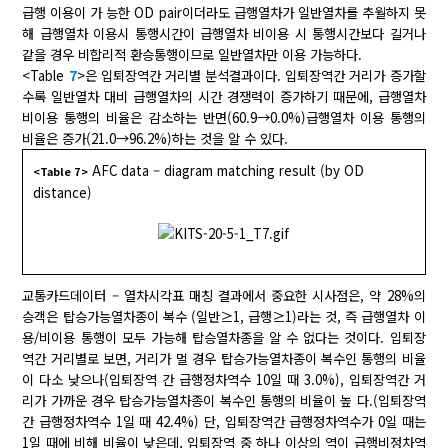
급행 이용이 가 능한 OD pair이더라도 급행열차가 일반열차를 추월하지 못
해 급행열차 이용시 통행시간이 급행열차 비이용 시 통행시간보다 길거나
같을 경우 비합리적 환승통행이므로 일반열차만 이용 가능하다.
<Table
7
>은 입퇴장역간 거리별 분석결과이다. 입퇴장역간 거리가 증가할
수록 일반열차 대비 급행열차의 시간 경쟁력이 증가하기 때문에, 급행열차
비이용 통행의 비율은 감소하는 반면(60.9→0.0%)급행열차 이용 통행의
비율은 증가(21.0→96.2%)하는 것을 알 수 있다.
AFC data – diagram matching result (by OD
<Table 7>
distance)
교통카드데이터 – 열차시각표 매칭 결과에서 중요한 시사점은, 약 28%의
승객은 탑승가능열차종이 복수 (일반≥1, 급행≥1)라는 것, 즉 급행열차 이
용/비이용 통행이 모두 가능해 탑승열차종을 알 수 없다는 것이다. 입퇴장
역간 거리별로 보면, 거리가 멀 경우 탑승가능열차종이 복수인 통행의 비율
이 다소 낮으나(입퇴장역 간 급행정차역수 10일 때 3.0%), 입퇴장역간 거
리가 가까운 경우 탑승가능열차종이 복수인 통행의 비율이 높 다.(입퇴장역
간 급행정차역수 1일 때 42.4%) 단, 입퇴장역간 급행정차역수가 0일 때는
1일 때에 비해 비율이 낮은데, 입퇴장역 중 하나 이상의 역이 급행비정차역