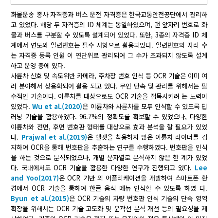
화물운송 종사 자격증과 버스 운전 자격증은 한국교통안전공단에서 관리하
고 있었다. 해당 두 자격증의 ID 체계는 동일하였으며, 맨 앞자리 번호로 화
물과 버스를 구분할 수 있도록 설계되어 있었다. 또한, 3종의 자격증 ID 체
계에서 연도와 일련번호는 필수 사항으로 활용되었다. 일련번호의 자리 수
는 자격증 등록 인원 이 연단위로 관리되어 그 수가 초과되지 않도록 설계
하고 운영 중에 있다.
사륜차 신호 및 속도위반 카메라, 주차장 번호 인식 등 OCR 기술은 이미 여
러 분야해서 상용화되어 활용 되고 있다. 무인 단속 및 관리를 위해서는 필
수적인 기술이다. 이륜차를 대상으로도 OCR 기술을 접목시키려 는 노력이
있었다.
Wu et al.(2020)
은 이륜차와 사륜차를 모두 인식할 수 있도록 딥
러닝 기술을 활용하였다. 96.7%의 정확도를 확보할 수 있었으나, 다양한
이륜차와 전면, 후면 번호판 형태를 대상으로 효과 분석을 할 필요가 있었
다.
Prajwal et al.(2019)
은 헬멧을 착용하지 않은 이륜차 라이더를 검
지하여 OCR을 통해 번호판을 추출하는 연구를 수행하였다. 번호판을 인식
을 하는 것으로 분석되었으나, 개별 문자열로 분석하지 않은 한 계가 있었
다. 국내에서도 OCR 기술을 활용한 다양한 연구가 진행되고 있다.
Lee
and Yoo(2017)
은 OCR 기반 의 어플리케이션을 개발하여 스마트폰 환
경에서 OCR 기술을 통하여 한글 음식 메뉴 인식할 수 있도록 하였 다.
Byun et al.(2015)
은 OCR 기술의 차량 번호판 인식 기술의 단속 영역
확장을 위해서는 OCR 기술 고도화 및 윤곽선 분석 개선 등의 필요성을 제