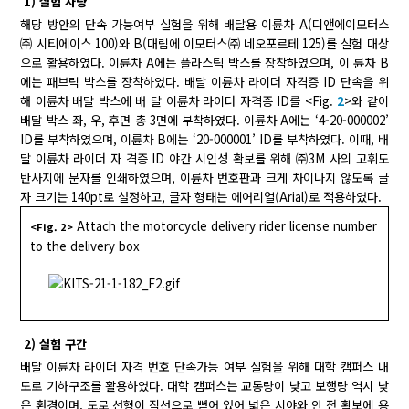
1) 실험 차량
해당 방안의 단속 가능여부 실험을 위해 배달용 이륜차 A(디앤에이모터스
㈜ 시티에이스 100)와 B(대림에 이모터스㈜ 네오포르테 125)를 실험 대상
으로 활용하였다. 이륜차 A에는 플라스틱 박스를 장착하였으며, 이 륜차 B
에는 패브릭 박스를 장착하였다. 배달 이륜차 라이더 자격증 ID 단속을 위
해 이륜차 배달 박스에 배 달 이륜차 라이더 자격증 ID를 <Fig.
2
>와 같이
배달 박스 좌, 우, 후면 총 3면에 부착하였다. 이륜차 A에는 ‘4-20-000002’
ID를 부착하였으며, 이륜차 B에는 ‘20-000001’ ID를 부착하였다. 이때, 배
달 이륜차 라이더 자 격증 ID 야간 시인성 확보를 위해 ㈜3M 사의 고휘도
반사지에 문자를 인쇄하였으며, 이륜차 번호판과 크게 차이나지 않도록 글
자 크기는 140pt로 설정하고, 글자 형태는 에어리얼(Arial)로 적용하였다.
Attach the motorcycle delivery rider license number
<Fig. 2>
to the delivery box
2) 실험 구간
배달 이륜차 라이더 자격 번호 단속가능 여부 실험을 위해 대학 캠퍼스 내
도로 기하구조를 활용하였다. 대학 캠퍼스는 교통량이 낮고 보행량 역시 낮
은 환경이며, 도로 선형이 직선으로 뻗어 있어 넓은 시야와 안 전 확보에 용