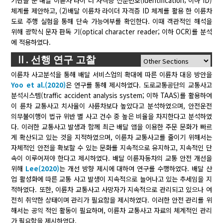
기반을 둔 배달 이륜차 라이 더 자격증 신분번호(identification; 이하 ID)
체계를 제안하고, (2)배달 이륜차 라이더 자격증 ID 체계를 활용 한 이륜차
도로 주행 실험을 통해 단속 가능여부를 확인한다. 이때 객관적인 해석을
위해 광학식 문자 판독 기(optical character reader; 이하 OCR)를 분석
에 적용하였다.
Ⅱ. 선행 연구 고찰
이륜차 사고분석을 통해 배달 서비스업의 확대에 따른 이륜차 대응 방안을
Yoo et al.(2020)
은 연구를 통해 제시하였다. 도로교통공단의 교통사고
분석시스템(traffic accident analysis system; 이하 TAAS)를 활용하여
이 륜차 교통사고 치사율이 사륜차보다 높았다고 분석하였으며, 안전운전
의무불이행이 법규 위반 별 사고 건수 중 높은 비율을 차지한다고 분석하였
다. 이러한 교통사고 발생과 함께 최근 배달 앱을 이용한 주문 문화가 빠르
게 확산되고 있는 것을 지적하였으며, 이륜차 교통사고를 줄이기 위해서는
자체적인 안전을 확보할 수 있는 문화를 지속적으로 유지하고, 지속적인 단
속이 이루어져야 한다고 제시하였다. 배달 이륜자동차의 교통 안전 개선을
위해
Lee(2020)
는 개선 방향 제시에 대하여 연구를 수행하였다. 배달 산
업 활성화에 따른 교통 사고 발생이 지속적으로 늘어나고 있는 추세임을 지
적하였다. 또한, 이륜차 교통사고 사망자가 지속적으로 관리되고 있으나 여
전히 취약한 상태이며 관리가 필요함을 제시하였다. 이러한 안전 관리를 위
해서는 공익 적인 활동이 필요하며, 이륜차 교통사고 자료의 체계적인 관리
가 필요함을 제시하였다.