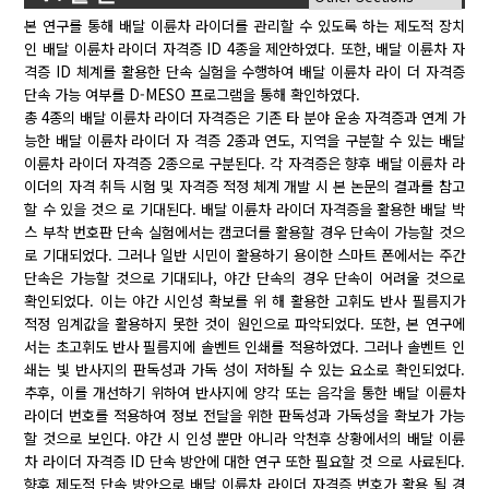
본 연구를 통해 배달 이륜차 라이더를 관리할 수 있도록 하는 제도적 장치
인 배달 이륜차 라이더 자격증 ID 4종을 제안하였다. 또한, 배달 이륜차 자
격증 ID 체계를 활용한 단속 실험을 수행하여 배달 이륜차 라이 더 자격증
단속 가능 여부를 D-MESO 프로그램을 통해 확인하였다.
총 4종의 배달 이륜차 라이더 자격증은 기존 타 분야 운송 자격증과 연계 가
능한 배달 이륜차 라이더 자 격증 2종과 연도, 지역을 구분할 수 있는 배달
이륜차 라이더 자격증 2종으로 구분된다. 각 자격증은 향후 배달 이륜차 라
이더의 자격 취득 시험 및 자격증 적정 체계 개발 시 본 논문의 결과를 참고
할 수 있을 것으 로 기대된다. 배달 이륜차 라이더 자격증을 활용한 배달 박
스 부착 번호판 단속 실험에서는 캠코더를 활용할 경우 단속이 가능할 것으
로 기대되었다. 그러나 일반 시민이 활용하기 용이한 스마트 폰에서는 주간
단속은 가능할 것으로 기대되나, 야간 단속의 경우 단속이 어려울 것으로
확인되었다. 이는 야간 시인성 확보를 위 해 활용한 고휘도 반사 필름지가
적정 임계값을 활용하지 못한 것이 원인으로 파악되었다. 또한, 본 연구에
서는 초고휘도 반사 필름지에 솔벤트 인쇄를 적용하였다. 그러나 솔벤트 인
쇄는 빛 반사지의 판독성과 가독 성이 저하될 수 있는 요소로 확인되었다.
추후, 이를 개선하기 위하여 반사지에 양각 또는 음각을 통한 배달 이륜차
라이더 번호를 적용하여 정보 전달을 위한 판독성과 가독성을 확보가 가능
할 것으로 보인다. 야간 시 인성 뿐만 아니라 악천후 상황에서의 배달 이륜
차 라이더 자격증 ID 단속 방안에 대한 연구 또한 필요할 것 으로 사료된다.
향후 제도적 단속 방안으로 배달 이륜차 라이더 자격증 번호가 활용 될 경