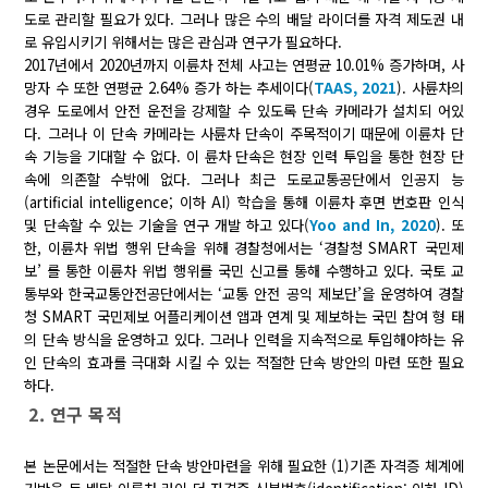
도로 관리할 필요가 있다. 그러나 많은 수의 배달 라이더를 자격 제도권 내
로 유입시키기 위해서는 많은 관심과 연구가 필요하다.
2017년에서 2020년까지 이륜차 전체 사고는 연평균 10.01% 증가하며, 사
망자 수 또한 연평균 2.64% 증가 하는 추세이다(
TAAS, 2021
). 사륜차의
경우 도로에서 안전 운전을 강제할 수 있도록 단속 카메라가 설치되 어있
다. 그러나 이 단속 카메라는 사륜차 단속이 주목적이기 때문에 이륜차 단
속 기능을 기대할 수 없다. 이 륜차 단속은 현장 인력 투입을 통한 현장 단
속에 의존할 수밖에 없다. 그러나 최근 도로교통공단에서 인공지 능
(artificial intelligence; 이하 AI) 학습을 통해 이륜차 후면 번호판 인식
및 단속할 수 있는 기술을 연구 개발 하고 있다(
Yoo and In, 2020
). 또
한, 이륜차 위법 행위 단속을 위해 경찰청에서는 ‘경찰청 SMART 국민제
보’ 를 통한 이륜차 위법 행위를 국민 신고를 통해 수행하고 있다. 국토 교
통부와 한국교통안전공단에서는 ‘교통 안전 공익 제보단’을 운영하여 경찰
청 SMART 국민제보 어플리케이션 앱과 연계 및 제보하는 국민 참여 형 태
의 단속 방식을 운영하고 있다. 그러나 인력을 지속적으로 투입해야하는 유
인 단속의 효과를 극대화 시킬 수 있는 적절한 단속 방안의 마련 또한 필요
하다.
2. 연구 목적
본 논문에서는 적절한 단속 방안마련을 위해 필요한 (1)기존 자격증 체계에