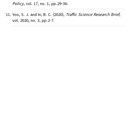
Policy
, vol. 17, no. 1, pp.29-36.
Yoo, S. J. and In, B. C. (2020),
Traffic Science Research Brief
,
vol. 2020, no. 3, pp.2-7.
AUTHOR CHECK LIST
COPYRIGHT TRANSFER AND
RESEARCH ETHICS FORM
ADOBE ACROBAT READER