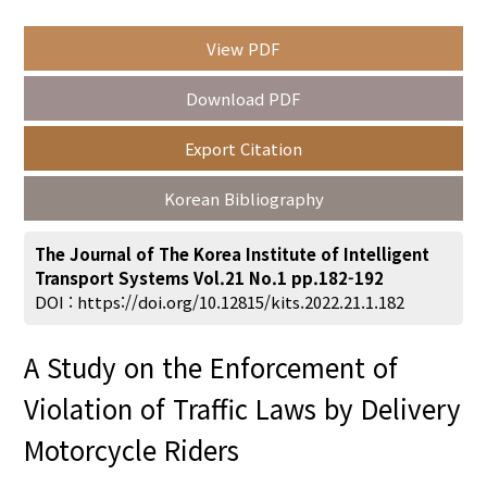
View PDF
Year(s) :
Download PDF
to
Export Citation
Search :
Korean Bibliography
The Journal of The Korea Institute of Intelligent
Transport Systems Vol.21 No.1 pp.182-192
DOI :
https://doi.org/10.12815/kits.2022.21.1.182
Search
Advanced Search
A Study on the Enforcement of
Adode Reader(link)
Violation of Traffic Laws by Delivery
Motorcycle Riders