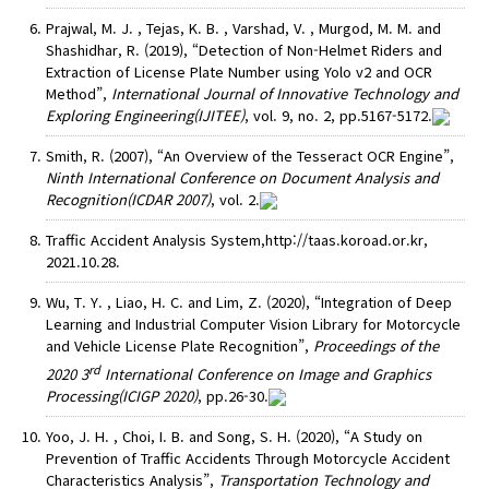
Prajwal, M. J. , Tejas, K. B. , Varshad, V. , Murgod, M. M. and
Shashidhar, R. (2019), “Detection of Non-Helmet Riders and
Extraction of License Plate Number using Yolo v2 and OCR
Method”,
International Journal of Innovative Technology and
Exploring Engineering(IJITEE)
, vol. 9, no. 2, pp.5167-5172.
Smith, R. (2007), “An Overview of the Tesseract OCR Engine”,
Ninth International Conference on Document Analysis and
Recognition(ICDAR 2007)
, vol. 2.
Traffic Accident Analysis System,http://taas.koroad.or.kr,
2021.10.28.
Wu, T. Y. , Liao, H. C. and Lim, Z. (2020), “Integration of Deep
Learning and Industrial Computer Vision Library for Motorcycle
and Vehicle License Plate Recognition”,
Proceedings of the
rd
2020 3
International Conference on Image and Graphics
Processing(ICIGP 2020)
, pp.26-30.
Yoo, J. H. , Choi, I. B. and Song, S. H. (2020), “A Study on
Prevention of Traffic Accidents Through Motorcycle Accident
Characteristics Analysis”,
Transportation Technology and