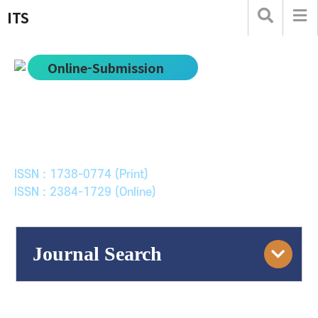
ITS
Online-Submission
한국ITS학회논문지
Journal of Korean Society of Intelligent Transport
Systems
ISSN : 1738-0774 (Print)
ISSN : 2384-1729 (Online)
Journal Search
Engine
Volume/Issue :