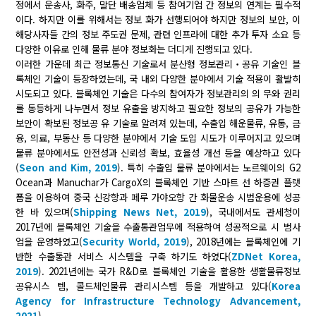
정에서 운송사, 화주, 말단 배송업체 등 참여기업 간 정보의 연계는 필수적
이다. 하지만 이를 위해서는 정보 화가 선행되어야 하지만 정보의 보안, 이
해당사자들 간의 정보 주도권 문제, 관련 인프라에 대한 추가 투자 소요 등
다양한 이유로 인해 물류 분야 정보화는 더디게 진행되고 있다.
이러한 가운데 최근 정보통신 기술로서 분산형 정보관리‧공유 기술인 블
록체인 기술이 등장하였는데, 국 내외 다양한 분야에서 기술 적용이 활발히
시도되고 있다. 블록체인 기술은 다수의 참여자가 정보관리의 의 무와 권리
를 동등하게 나누면서 정보 유출을 방지하고 필요한 정보의 공유가 가능한
보안이 확보된 정보공 유 기술로 알려져 있는데, 수출입 해운물류, 유통, 금
융, 의료, 부동산 등 다양한 분야에서 기술 도입 시도가 이루어지고 있으며
물류 분야에서도 안전성과 신뢰성 확보, 효율성 개선 등을 예상하고 있다
(
Seon and Kim, 2019
). 특히 수출입 물류 분야에서는 노르웨이의 G2
Ocean과 Manuchar가 CargoX의 블록체인 기반 스마트 선 하증권 플랫
폼을 이용하여 중국 신강항과 페루 가야오항 간 화물운송 시범운용에 성공
한 바 있으며(
Shipping News Net, 2019
), 국내에서도 관세청이
2017년에 블록체인 기술을 수출통관업무에 적용하여 성공적으로 시 범사
업을 운영하였고(
Security World, 2019
), 2018년에는 블록체인에 기
반한 수출통관 서비스 시스템을 구축 하기도 하였다(
ZDNet Korea,
2019
). 2021년에는 국가 R&D로 블록체인 기술을 활용한 생활물류정보
공유시스 템, 콜드체인물류 관리시스템 등을 개발하고 있다(
Korea
Agency for Infrastructure Technology Advancement,
2021
).