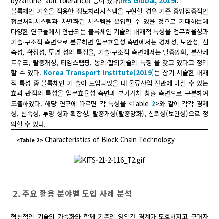
byzantine fault tolerance) 등이 있다(
IRS Global, 2019
).
블록체인 기술을 적용한 정보처리시스템을 구현할 경우 기존 중앙집중적인
정보처리시스템과 차별화된 시스템을 운영할 수 있을 것으로 기대하는데
다양한 연구들에서 언급되는 블록체인 기술의 내재적 특성을 업무효율성과
기술·구조적 측면으로 분류하면 업무효율성 측면에서는 경제성, 보안성, 신
속성, 확정성, 투명 성의 특징을, 기술·구조적 측면에서는 탈중앙화, 분산네
트워크, 탈중개성, 타임스탬핑, 동의·합의기술의 특징 을 갖고 있다고 정리
할 수 있다.
Korea Transport Institute(2019)
는 상기 서술한 내재
적 특성 중 블록체인 기 술이 도입되었을 때 물류산업 전반에 미칠 수 있는
효과 관점의 특성을 업무효율성 측면과 부가가치 창출 측면으로 구분하여
도출하였다. 해당 연구에 따르면 각 특성을 <Table
2
>와 같이 각각 경제
성, 신속성, 투명 성과 확장성, 탈중개성(탈중앙화), 신뢰성(보안성)으로 정
의할 수 있다.
Characteristics of Block Chain Technology
<Table 2>
2. 주요 활용 분야별 도입 사례 분석
혁신적인 기술의 가속화와 함께 기존의 영역간 경계가 모호해지고 구매자