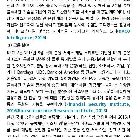
신뢰 기반의 P2P 거래 플랫폼 구축을 준비하고 있다. 해당 플랫폼을 통해
블록체인 기술을 기반의 개인 자산관리·지불 서비스를 제공할 계획이며, 해
당 서비스가 안정화되면 은행 계좌나 신용카드, 마일리지 등의 금융·비금융
자산과 암호화폐 등을 하나로 관리함과 동시에 수집된 고객정보를 활용하
여 라이프스타일 맟춤형 서비스를 제공하고자 계획하고 있다(
DACO
Intelligence, 2019
).
3) 금융 분야
R3CEV는 2015년 9월 국제 금융 서비스 개발 스타트업 기업인 R3가 금융
서비스에 특화된 분산원장 플랫 폼 개발을 위해 금융기관과 연합하여 구성
한 컨소시엄으로, 출범 당시 국내 5개 은행(국민, 신한, KEB하나, 기업, 우
리)과 Barclays, UBS, Bank of America 등 글로벌 금융기관과 거래소,
기술업체 등 50개 이상 기업이 참여하였다. R3CEV에 가입한 금융기관은
블록체인 기술을 활용하여 송금·결제, 계약 체결, 자금세탁 방지 등 다양한
기능을 확보하기 위해 온라인 분산원장 시스템인 ‘R3 Corda’를 개발하여
금융기관 간 전송 정보에 대한 기밀성을 강화함과 동시에 금융 감독 지원
등의 특화된 기능을 구현하였다(
Financial Security Institute,
2016;
Korea Insurance Research Institute, 2018
).
한편 국내 금융기관들은 블록체인 기술의 금융시스템 적용을 위해 2016년
11월 ‘은행권 블록체인 컨소시 엄’을 구성해 서비스 개발에 착수하였다. 이
를 통해 개발된 은행권 블록체인 기반 공동 인증 서비스인 ‘뱅크 사인’이
2018년 8월 정식 출시되었는데, 인증 서비스로 공개키(Public key