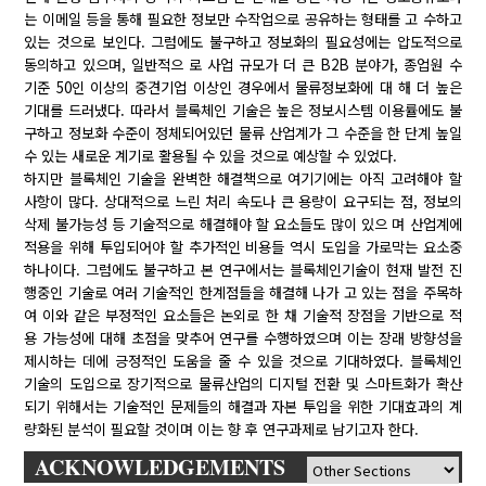
는 이메일 등을 통해 필요한 정보만 수작업으로 공유하는 형태를 고 수하고
있는 것으로 보인다. 그럼에도 불구하고 정보화의 필요성에는 압도적으로
동의하고 있으며, 일반적으 로 사업 규모가 더 큰 B2B 분야가, 종업원 수
기준 50인 이상의 중견기업 이상인 경우에서 물류정보화에 대 해 더 높은
기대를 드러냈다. 따라서 블록체인 기술은 높은 정보시스템 이용률에도 불
구하고 정보화 수준이 정체되어있던 물류 산업계가 그 수준을 한 단계 높일
수 있는 새로운 계기로 활용될 수 있을 것으로 예상할 수 있었다.
하지만 블록체인 기술을 완벽한 해결책으로 여기기에는 아직 고려해야 할
사항이 많다. 상대적으로 느린 처리 속도나 큰 용량이 요구되는 점, 정보의
삭제 불가능성 등 기술적으로 해결해야 할 요소들도 많이 있으 며 산업계에
적용을 위해 투입되어야 할 추가적인 비용들 역시 도입을 가로막는 요소중
하나이다. 그럼에도 불구하고 본 연구에서는 블록체인기술이 현재 발전 진
행중인 기술로 여러 기술적인 한계점들을 해결해 나가 고 있는 점을 주목하
여 이와 같은 부정적인 요소들은 논외로 한 채 기술적 장점을 기반으로 적
용 가능성에 대해 초점을 맞추어 연구를 수행하였으며 이는 장래 방향성을
제시하는 데에 긍정적인 도움을 줄 수 있을 것으로 기대하였다. 블록체인
기술의 도입으로 장기적으로 물류산업의 디지털 전환 및 스마트화가 확산
되기 위해서는 기술적인 문제들의 해결과 자본 투입을 위한 기대효과의 계
량화된 분석이 필요할 것이며 이는 향 후 연구과제로 남기고자 한다.
ACKNOWLEDGEMENTS