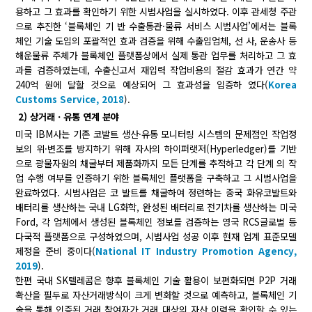
용하고 그 효과를 확인하기 위한 시범사업을 실시하였다. 이후 관세청 주관
으로 추진한 ‘블록체인 기 반 수출통관·물류 서비스 시범사업’에서는 블록
체인 기술 도입의 포괄적인 효과 검증을 위해 수출입업체, 선 사, 운송사 등
해운물류 주체가 블록체인 플랫폼상에서 실제 통관 업무를 처리하고 그 효
과를 검증하였는데, 수출신고서 재입력 작업비용의 절감 효과가 연간 약
240억 원에 달할 것으로 예상되어 그 효과성을 입증하 였다(
Korea
Customs Service, 2018
).
2) 상거래ㆍ유통 연계 분야
미국 IBM사는 기존 코발트 생산·유통 모니터링 시스템의 문제점인 작업정
보의 위·변조를 방지하기 위해 자사의 하이퍼랫저(Hyperledger)를 기반
으로 광물자원의 채굴부터 제품화까지 모든 단계를 추적하고 각 단계 의 작
업 수행 여부를 인증하기 위한 블록체인 플랫폼을 구축하고 그 시범사업을
완료하였다. 시범사업은 코 발트를 채굴하여 정련하는 중국 화유코발트와
배터리를 생산하는 국내 LG화학, 완성된 배터리로 전기차를 생산하는 미국
Ford, 각 업체에서 생성된 블록체인 정보를 검증하는 영국 RCS글로벌 등
다국적 플랫폼으로 구성하였으며, 시범사업 성공 이후 현재 업계 표준모델
제정을 준비 중이다(
National IT Industry Promotion Agency,
2019
).
한편 국내 SK텔레콤은 향후 블록체인 기술 활용이 보편화되면 P2P 거래
확산을 필두로 자산거래방식이 크게 변화할 것으로 예측하고, 블록체인 기
술을 통해 인증된 거래 참여자가 거래 대상의 자산 이력을 확인할 수 있는