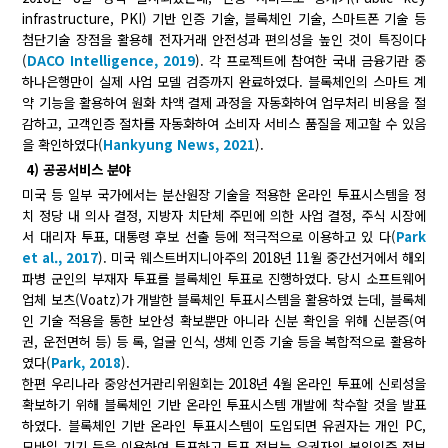
infrastructure, PKI) 기반 인증 기술, 블록체인 기술, 스마트폰 기술 등
첨단기술 장점을 활용해 전자거래 안전성과 편의성을 높인 것이 특징이다
(
DACO Intelligence, 2019
). 각 프로젝트에 참여한 국내 금융기관 중
하나은행만이 실제 사업 모델 검증까지 완료하였다. 블록체인의 스마트 계
약 기능을 활용하여 원화 차액 결제 과정을 자동화하여 업무처리 비용을 절
감하고, 고객인증 절차를 자동화하여 소비자 서비스 품질을 제고할 수 있음
을 확인하였다(
Hankyung News, 2021
).
4) 공공서비스 분야
미국 등 일부 국가에서는 분산원장 기술을 적용한 온라인 투표시스템을 정
치 정당 내 의사 결정, 지방자 치단체 주민에 의한 사업 결정, 주식 시장에
서 대리자 투표, 대통령 후보 선출 등에 적극적으로 이용하고 있 다(
Park
et al., 2017
). 미국 웨스트버지니아주의 2018년 11월 중간선거에서 해외
파병 군인의 부재자 투표를 블록체인 투표로 진행하였다. 당시 소프트웨어
업체 보츠(Voatz)가 개발한 블록체인 투표시스템을 활용하였 는데, 블록체
인 기술 적용을 통한 보안성 확보뿐만 아니라 신분 확인을 위해 신분증(여
권, 운전면허 등) 등 록, 얼굴 인식, 생체 인증 기술 등을 복합적으로 활용하
였다(
Park, 2018
).
한편 우리나라 중앙선거관리위원회는 2018년 4월 온라인 투표에 신뢰성을
확보하기 위해 블록체인 기반 온라인 투표시스템 개발에 착수할 것을 발표
하였다. 블록체인 기반 온라인 투표시스템이 도입되면 유권자는 개인 PC,
모바일 기기 등을 이용하여 투표하고 투표 정보는 유권자의 본인인증 정보