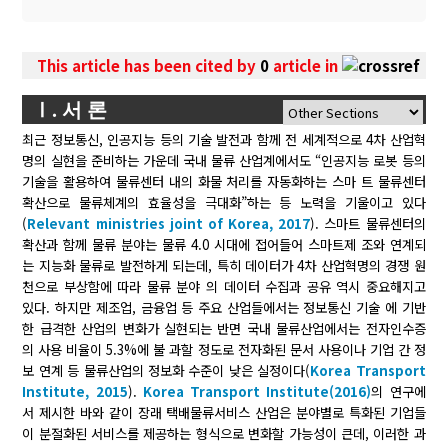
This article has been cited by
0
article in
Ⅰ. 서 론
최근 정보통신, 인공지능 등의 기술 발전과 함께 전 세계적으로 4차 산업혁
명의 실현을 준비하는 가운데 국내 물류 산업계에서도 “인공지능 로봇 등의
기술을 활용하여 물류센터 내의 화물 처리를 자동화하는 스마 트 물류센터
확산으로 물류체계의 효율성을 극대화”하는 등 노력을 기울이고 있다
(
Relevant ministries joint of Korea, 2017
). 스마트 물류센터의
확산과 함께 물류 분야는 물류 4.0 시대에 접어들어 스마트제 조와 연계되
는 지능화 물류로 발전하게 되는데, 특히 데이터가 4차 산업혁명의 경쟁 원
천으로 부상함에 따라 물류 분야 의 데이터 수집과 공유 역시 중요해지고
있다. 하지만 제조업, 금융업 등 주요 산업들에서는 정보통신 기술 에 기반
한 급격한 산업의 변화가 실현되는 반면 국내 물류산업에서는 전자인수증
의 사용 비율이 5.3%에 불 과할 정도로 전자화된 문서 사용이나 기업 간 정
보 연계 등 물류산업의 정보화 수준이 낮은 실정이다(
Korea Transport
Institute, 2015
).
Korea Transport Institute(2016)
의 연구에
서 제시한 바와 같이 장래 택배물류서비스 산업은 분야별로 특화된 기업들
이 분절화된 서비스를 제공하는 형식으로 변화할 가능성이 큰데, 이러한 과