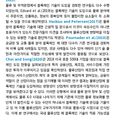
물류 및 무역관점에서 블록체인 기술의 도입을 검토한 연구들도 다수 수행
되었는데, Edvard et al.(2019)는 블록체인 기술의 도입으로 물류 분야에
서 주문지연, 상품파손, 정보의 중복입력 등의 불합리한 요소들이 최 소화
될 수 있을 것으로 예상하였다.
Hackius and Petersen(2017)
은 물류
분야 블록체인 기술에 대한 근원적 질 문으로서 이것이 속임수인지 아니면
효용가치가 있는지 전문가들의 의견을 조사하여 물류산업에 영향력을 미칠
수 있는 유용한 기술로 판단하기도 하였다.
Pournader et al.(2018)
은
공급망 및 교통 물류 분야 블록체인 에 대한 다수의 기존 연구들을 검토하
여 비록 실패 사례들도 있지만, 성공 사례들도 다수 있어 여타의 신기 술 출
현과 마찬가지로 적절한 쓰임새에 맞게 발전되어 활용될 것으로 보았다.
Choi and Song(2020)
은 2018 미국 포춘 500대 기업을 대상으로 블록
체인 도입 현황을 살펴보았는데 특히 금융산업, 제조업, 서비스업에 가장
많은 투자가 이루어지고 있음을 확인하였다. 물류산업이 제조업과 직접 연
계되는 서비스산업이자 계약 과 결제 관계들이 복잡하게 얽혀있는, 금융의
역할이 큰 산업이라는 점을 상기해볼 때 이러한 연구 결과는 물류산업에 블
록체인 기술을 도입하려는 방향성이 산업계의 방향성과 이질적이지 않다는
것을 보여준다고 할 수 있다. 이러한 상황에서 국내 물류 분야 정부 및 산업
계에서도 물류 4.0 시대로 나아가기 위해 기존에 미진한 물류 정보화를 한
단계 더 발전시킬 수 있는 수단의 하나로서 블록체인 기술에 관심을 기울이
고 있 어 이를 물류산업의 고부가가치화 기회로 활용시킬 시점으로 인식된
다. 이에 본 연구에서는 국내 물류산업 에 블록체인 기술의 적용 가능성을