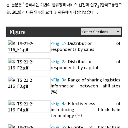
｢
본 논문은
블록체인 기반의 물류정책·서비스 선진화 연구
(한국교통연구
｣
원, 2019)의 내용 일부를 요약 및 활용하여 작성되었습니다.
Figure
<Fig. 1>.
Distribution of
respondents by sales
<Fig. 2>.
Distribution of
respondents by capital
<Fig. 3>.
Range of sharing logistics
information between affiliates
(%)
<Fig. 4>.
Effectiveness of
introducing blockchain
technology (%)
<Fig. 5>.
Priority of blockchain