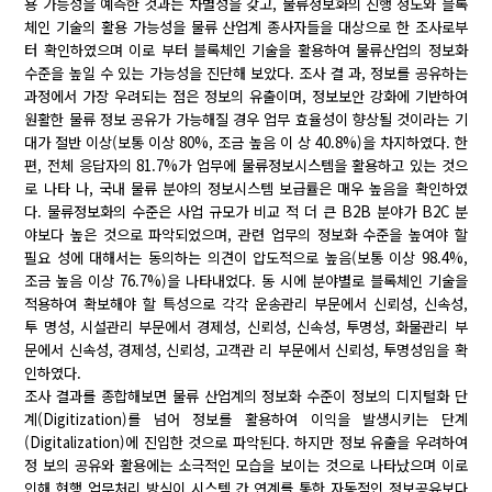
용 가능성을 예측한 것과는 차별성을 갖고, 물류정보화의 진행 정도와 블록
체인 기술의 활용 가능성을 물류 산업계 종사자들을 대상으로 한 조사로부
터 확인하였으며 이로 부터 블록체인 기술을 활용하여 물류산업의 정보화
수준을 높일 수 있는 가능성을 진단해 보았다. 조사 결 과, 정보를 공유하는
과정에서 가장 우려되는 점은 정보의 유출이며, 정보보안 강화에 기반하여
원활한 물류 정보 공유가 가능해질 경우 업무 효율성이 향상될 것이라는 기
대가 절반 이상(보통 이상 80%, 조금 높음 이 상 40.8%)을 차지하였다. 한
편, 전체 응답자의 81.7%가 업무에 물류정보시스템을 활용하고 있는 것으
로 나타 나, 국내 물류 분야의 정보시스템 보급률은 매우 높음을 확인하였
다. 물류정보화의 수준은 사업 규모가 비교 적 더 큰 B2B 분야가 B2C 분
야보다 높은 것으로 파악되었으며, 관련 업무의 정보화 수준을 높여야 할
필요 성에 대해서는 동의하는 의견이 압도적으로 높음(보통 이상 98.4%,
조금 높음 이상 76.7%)을 나타내었다. 동 시에 분야별로 블록체인 기술을
적용하여 확보해야 할 특성으로 각각 운송관리 부문에서 신뢰성, 신속성,
투 명성, 시설관리 부문에서 경제성, 신뢰성, 신속성, 투명성, 화물관리 부
문에서 신속성, 경제성, 신뢰성, 고객관 리 부문에서 신뢰성, 투명성임을 확
인하였다.
조사 결과를 종합해보면 물류 산업계의 정보화 수준이 정보의 디지털화 단
계(Digitization)를 넘어 정보를 활용하여 이익을 발생시키는 단계
(Digitalization)에 진입한 것으로 파악된다. 하지만 정보 유출을 우려하여
정 보의 공유와 활용에는 소극적인 모습을 보이는 것으로 나타났으며 이로
인해 현행 업무처리 방식이 시스템 간 연계를 통한 자동적인 정보공유보다