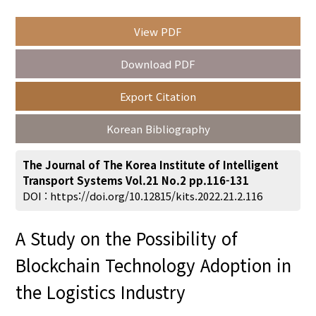
View PDF
Year(s) :
Download PDF
to
Export Citation
Search :
Korean Bibliography
The Journal of The Korea Institute of Intelligent
Transport Systems Vol.21 No.2 pp.116-131
DOI :
https://doi.org/10.12815/kits.2022.21.2.116
Search
Advanced Search
A Study on the Possibility of
Adode Reader(link)
Blockchain Technology Adoption in
the Logistics Industry