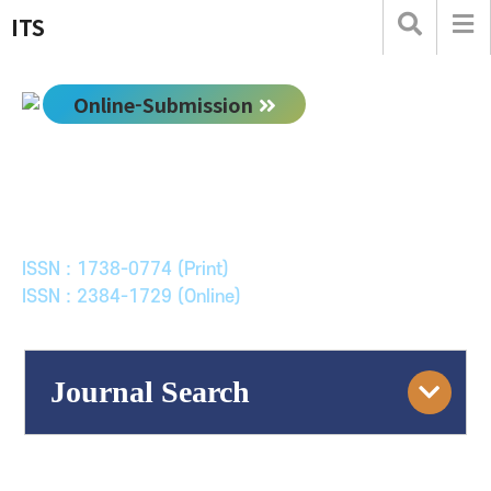
ITS
Online-Submission
한국ITS학회논문지
Journal of Korean Society of Intelligent Transport
Systems
ISSN : 1738-0774 (Print)
ISSN : 2384-1729 (Online)
Journal Search
Engine
Volume/Issue :