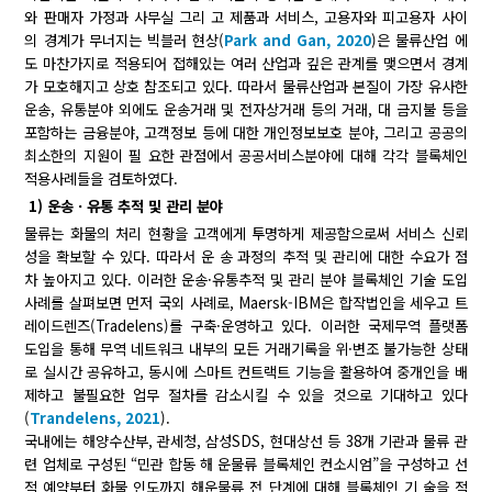
와 판매자 가정과 사무실 그리 고 제품과 서비스, 고용자와 피고용자 사이
의 경계가 무너지는 빅블러 현상(
Park and Gan, 2020
)은 물류산업 에
도 마찬가지로 적용되어 접해있는 여러 산업과 깊은 관계를 맺으면서 경계
가 모호해지고 상호 참조되고 있다. 따라서 물류산업과 본질이 가장 유사한
운송, 유통분야 외에도 운송거래 및 전자상거래 등의 거래, 대 금지불 등을
포함하는 금융분야, 고객정보 등에 대한 개인정보보호 분야, 그리고 공공의
최소한의 지원이 필 요한 관점에서 공공서비스분야에 대해 각각 블록체인
적용사례들을 검토하였다.
1) 운송ㆍ유통 추적 및 관리 분야
물류는 화물의 처리 현황을 고객에게 투명하게 제공함으로써 서비스 신뢰
성을 확보할 수 있다. 따라서 운 송 과정의 추적 및 관리에 대한 수요가 점
차 높아지고 있다. 이러한 운송·유통추적 및 관리 분야 블록체인 기술 도입
사례를 살펴보면 먼저 국외 사례로, Maersk-IBM은 합작법인을 세우고 트
레이드렌즈(Tradelens)를 구축·운영하고 있다. 이러한 국제무역 플랫폼
도입을 통해 무역 네트워크 내부의 모든 거래기록을 위·변조 불가능한 상태
로 실시간 공유하고, 동시에 스마트 컨트랙트 기능을 활용하여 중개인을 배
제하고 불필요한 업무 절차를 감소시킬 수 있을 것으로 기대하고 있다
(
Trandelens, 2021
).
국내에는 해양수산부, 관세청, 삼성SDS, 현대상선 등 38개 기관과 물류 관
련 업체로 구성된 “민관 합동 해 운물류 블록체인 컨소시엄”을 구성하고 선
적 예약부터 화물 인도까지 해운물류 전 단계에 대해 블록체인 기 술을 적