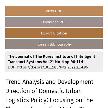
View PDF
Year(s) :
Download PDF
to
Export Citation
Search :
Korean Bibliography
The Journal of The Korea Institute of Intelligent
Transport Systems Vol.21 No.4 pp.96-114
DOI :
https://doi.org/10.12815/kits.2022.21.4.96
Search
Advanced Search
Trend Analysis and Development
Adode Reader(link)
Direction of Domestic Urban
Logistics Policy: Focusing on the