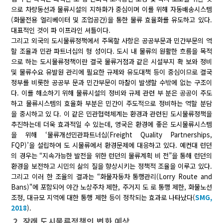
으로 차량동선과 물류시설의 지하화가 중심이며 이를 위해 자동배송시스템
(화물전용 엘리베이터 및 조업공간)을 통한 물류 효율화를 유도하고 있다.
대표적인 것이 파 이프라인 셔틀이다.
그리고 외국의 도시물류정책에서 주목할 사항은 공공부문과 민간부문의 역
할 조율과 민관 파트너십의 형 성이다. 도시 내 물류의 원활한 흐름을 목적
으로 하는 도시물류정책이란 결국 물류거점과 같은 시설부지 확 보와 정비
및 물류수요 유발원 관리에 필요한 규제와 유도대책 등이 중심이므로 결국
정부를 비롯한 공공부 문과 민간부문이 마찰이 발생할 수밖에 없는 구조이
다. 이를 해소하기 위해 물류시설의 정비와 규제 관련 부 분은 공공이 주도
하고 물류시스템의 효율화 부분은 민간이 주도적으로 정비하는 역할 분담
을 중시하고 있 다. 이 같은 민관협력체계는 환경과 관련된 도시물류정책을
추진하는데 더욱 효과적일 수 있는데, 영국은 환경에 좋은 도시물류시스템
을 위해 ‘물류개선민관파트너십(Freight Quality Partnerships,
FQP)’을 설립하여 도 시물류에서 환경문제에 대응하고 있다. 예컨대 런던
의 경우는 “지속가능한 발전을 위한 런던의 물류계획 비 전”을 통해 런던의
환경을 보전하고 시민의 삶의 질을 향상시키는 정책적 조율을 이루고 있다.
그리고 이러 한 조율의 결과는 “화물자동차 통행관리(Lorry Route and
Bans)"에 포함되어 야간 노상주차 제한, 주거지 도 로 통행 제한, 화물노선
조정, 대규모 지역에 대한 통행 제한 등이 정착되는 효과로 나타났다(
SMG,
2018
).
2. 장래 도시물류정책의 변화 예상