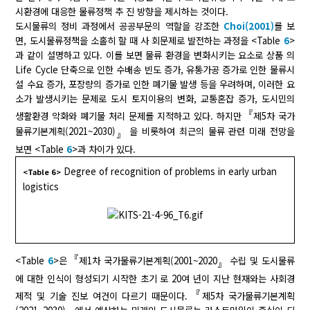
시환경에 대응한 물류정책 추 진 방향을 제시하는 것이다.
도시물류의 정비 과정에서 공공부문의 역할을 강조한
Choi(2001)
를 보
면, 도시물류정책을 소홀히 할 때 사 회문제로 발전하는 과정을 <Table
6
>
과 같이 설명하고 있다. 이를 보면 물류 환경을 변화시키는 요소로 상품 의
Life Cycle 단축으로 인한 수배송 빈도 증가, 유통가공 증가로 인한 물류시
설 수요 증가, 포장량의 증가로 인한 폐기물 발생 등을 우려하며, 이러한 요
소가 발생시키는 문제로 도시 토지이용의 변화, 교통혼잡 증가, 도시민의
『
생활환경 악화와 폐기물 처리 문제를 지적하고 있다. 하지만
제5차 국가
물류기본계획(2021~2030)
을 비롯하여 최근의 물류 관련 미래 전망을
』
보면 <Table
6
>과 차이가 있다.
Degree of recognition of problems in early urban
<Table 6>
logistics
『
<Table
6
>은
제1차 국가물류기본계획(2001~2020
수립 및 도시물류
』
에 대한 인식이 형성되기 시작한 초기 로 20여 년이 지난 현재와는 사회경
『
제적 및 기술 진보 여건이 다르기 때문이다.
제5차 국가물류기본계획