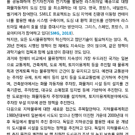
를 공동화하여 전기자전거와 전기차를 활용한 라스트마일 배송으로 대형
화물자동차의 도심 진입 을 최소화하는 데 있다. 영국, 프랑스, 네덜란드,
벨기에가 참여한다. SMILE 프로젝트는 도심 지역에 친환경 이동형 컨테이
너를 활용한 배송 시스템 구축이며, 도심 내 환적 포인트를 선정하여 라스
트마일 배송의 효율 성을 증대시키는 방안이다. 그리스, 스페인, 프랑스, 크
로아티아가 참여하고 있다(
SMG, 2018
).
하지만, 모든 도시물류정책이 혁신적이고 첨단기술이 필요하지는 않다. 즉,
20년 전에도 시행된 정책이 현 재에도 지속되는 것이 많으며, 같은 정책이
과학기술의 접목과 함께 실효성이 증대된 것도 있다.
과거와 현재의 비교에서 물류정책의 지속성이 가장 두드러진 국가는 일본
으로 교통계획, 건축계획, 도로 계획, 토지이용계획 등을 추진할 때 물류계
획과 연계토록 하는 물류정책의 근간이 잘 유지되고 있다. 예컨대 교통분야
는 주차장 규제, 트럭 베이 등의 설치 등을 도로교통법에 근거하여 추진하
며, 건축분야에서는 화물 자동차용 주차장, 화물처리 시설 등의 설치를 건
축기준법, 주차장법, 대규모 소매점포 입지법 등에 기반하여 추진한다. 또
한 도로분야는 화물자동차 주정차대를 설치하며, 토지이용계획분야에서도
주차장 부설 의무에 관한 정책을 추진한다.
다음으로 지하물류에 대한 새로운 접근도 주목할만하다. 지하물류계획은
1980년대부터 일본에서 시도되 었으나 진행이 미진한 가운데 2000년대 이
후 독일에서 활발히 추진 중이다. 독일은 지하공간을 활용한 새로 운 개념
의 도시물류 시설을 도입하는 정책을 추진하고 있다. 독일의 지하물류시스
템 추진 목적은 쾌적한 보 행 친화적 도시공간 조성 및 녹지 보호를 위한 것