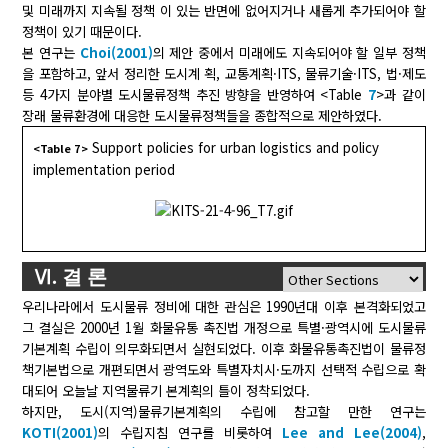
및 미래까지 지속될 정책 이 있는 반면에 없어지거나 새롭게 추가되어야 할
정책이 있기 때문이다.
본 연구는
Choi(2001)
의 제안 중에서 미래에도 지속되어야 할 일부 정책
을 포함하고, 앞서 정리한 도시계 획, 교통계획·ITS, 물류기술·ITS, 법·제도
등 4가지 분야별 도시물류정책 추진 방향을 반영하여 <Table
7
>과 같이
장래 물류환경에 대응한 도시물류정책들을 종합적으로 제안하였다.
Support policies for urban logistics and policy
<Table 7>
implementation period
Ⅵ. 결 론
우리나라에서 도시물류 정비에 대한 관심은 1990년대 이후 본격화되었고
그 결실은 2000년 1월 화물유통 촉진법 개정으로 특별·광역시에 도시물류
기본계획 수립이 의무화되면서 실현되었다. 이후 화물유통촉진법이 물류정
책기본법으로 개편되면서 광역도와 특별자치시·도까지 선택적 수립으로 확
대되어 오늘날 지역물류기 본계획의 틀이 정착되었다.
하지만, 도시(지역)물류기본계획의 수립에 참고할 만한 연구는
KOTI(2001)
의 수립지침 연구를 비롯하여
Lee and Lee(2004)
,