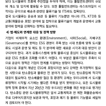
보다 도시물류의 흐름에 주안점을 두어야 하며, 이는 풀필먼트센터의 규모
와 개소 및 입지에 활용될 수 있다. 또한 풀필먼트센터는 라스트마일이 시
작되는 곳이므로 배송과 관련된 물류기술 및 ITS와도 접목된다.
결국 도시물류는 운송과 보관 등 물류의 기능뿐만 아니라 ITS, KTDB 등
교통(화물운송 포함) 분야와 밀 접하므로 물류기술의 개발과 운영에서 교통
분야와 협력을 강화하는 정책도 필요하다.
4) 법·제도와 연계한 대응 및 정책 방향
기업의 비재무적 요소인 환경(Environment), 사회(Social), 지배구조
(Governance)를 뜻하는 ESG 경영이 주목 받는 시대 흐름에 맞춰 도시물
류도 시설과 운영 및 제도 등 각 분야에 대한 새로운 시각과 대응 방안이 강
구되어야 한다. 과거 유통시스템에 맞춰 물류시설 중심의 도시물류로는 새
로운 ESG 흐름과 조화를 이루기 어렵다. 이 부분은 물류기업이 주축이 되
므로 공공의 정책은 기업의 한계를 지원하는 방향이 적합하다.
다음으로 포괄적 개념인 ESG에 포함되지만 보다 강력한 추가정책이 필요
한 사항으로 탄소중립과 물류안 전 분야가 있다. 우선, 탄소중립에 적극적
대응이 필요하다. 탄소배출량 절감 등 환경적 규제는 우리나라에 서 도시물
류정책이 시작될 시기에는 별다른 주목을 받지 못하였으나, 모든 도시물류
정책 항목 중에서 지난 20년간 가장 두드러진 변화를 겪은 부분으로 평가된
다. 탄소중립 관련 도시물류정책은 앞서 교통계획과 연 계한 화물운송에서
주로 다루어지겠지만 보관과 하역, 포장과 폐기 등 물류의 기능별로 세밀하
게 검토되어 야 한다.