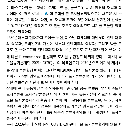
(2021~2030)
에서 예상하는 미래의 도시물류는 라스트마일이 중심이 되
』
며 라스트마일을 수행하는 주체는 드 론, 물류로봇 등 AI 환경의 자동화 장
비이다. 이 경우 <Table
6
>에 토대를 둔 도시물류정책으로는 새로운 시 스
템에 대응할 수 없다. 다만, AI 자동화 환경이 5년 이내의 단기간에 완성될
수 없고 10~20년 중장기로 추 진될 것으로 예상되므로 시기를 조율한 정책
추진이 필요하다.
1980년대부터 현재까지 추이를 보면, 퍼스널 컴퓨터의 개발부터 일반 대중
의 상용화, 모바일폰의 개발에 서부터 일반대중의 상용화, 그리고 앱을 토
대로 한 스마트폰의 일반화까지 대략 10년 주기로 큰 변화가 일어 났다. 이
『
에 따른 E-commerce 활성화로 도시물류 환경도 바뀌어 왔다.
제5차 국
가물류기본계획(2021~ 2030)
의 목표연도가 2030년으로 여기서 제시하
』
는 장래 물류환경 변화를 고려할 때 2030년경부터 도시물류 환경에 커다란
변화가 시작될 것으로 예상된다. 따라서 도시물류정책 역시 장래 변화를 반
영한 전반적인 개편과 보 완이 이루어져야 한다.
장래에 옴니 유통채널을 추진하는 아마존 같은 공룡 플랫폼 기업이 주도할
도시물류는 도시첨단물류단지 와 더불어 기본 유통시설의 리모델링 등 새
로운 도시물류시설의 확충과 더불어 이를 활용하는 물류로봇, 드 론, 자율
주행차 등 첨단기술과 접목된 배송장비로 거듭날 것으로 전망된다. 이 경우
지금까지 이루어진 인력 배송 위주의 물류체계와는 다른 관점에서 도시물
류정책이 추진되어야 한다.
특히 2020년부터 진행 중인 COVID-19 팬데믹은 도시물류환경에 많은 변