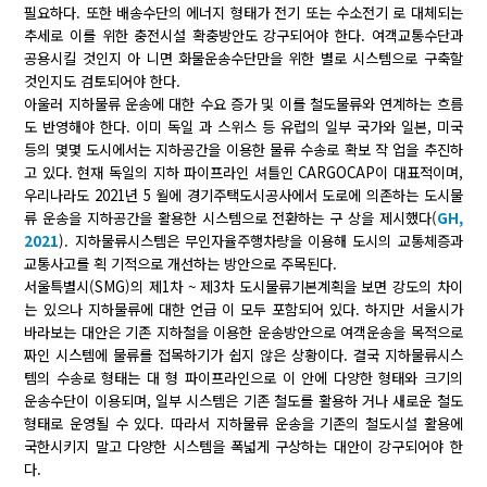
필요하다. 또한 배송수단의 에너지 형태가 전기 또는 수소전기 로 대체되는
추세로 이를 위한 충전시설 확충방안도 강구되어야 한다. 여객교통수단과
공용시킬 것인지 아 니면 화물운송수단만을 위한 별로 시스템으로 구축할
것인지도 검토되어야 한다.
아울러 지하물류 운송에 대한 수요 증가 및 이를 철도물류와 연계하는 흐름
도 반영해야 한다. 이미 독일 과 스위스 등 유럽의 일부 국가와 일본, 미국
등의 몇몇 도시에서는 지하공간을 이용한 물류 수송로 확보 작 업을 추진하
고 있다. 현재 독일의 지하 파이프라인 셔틀인 CARGOCAP이 대표적이며,
우리나라도 2021년 5 월에 경기주택도시공사에서 도로에 의존하는 도시물
류 운송을 지하공간을 활용한 시스템으로 전환하는 구 상을 제시했다(
GH,
2021
). 지하물류시스템은 무인자율주행차량을 이용해 도시의 교통체증과
교통사고를 획 기적으로 개선하는 방안으로 주목된다.
서울특별시(SMG)의 제1차 ~ 제3차 도시물류기본계획을 보면 강도의 차이
는 있으나 지하물류에 대한 언급 이 모두 포함되어 있다. 하지만 서울시가
바라보는 대안은 기존 지하철을 이용한 운송방안으로 여객운송을 목적으로
짜인 시스템에 물류를 접목하기가 쉽지 않은 상황이다. 결국 지하물류시스
템의 수송로 형태는 대 형 파이프라인으로 이 안에 다양한 형태와 크기의
운송수단이 이용되며, 일부 시스템은 기존 철도를 활용하 거나 새로운 철도
형태로 운영될 수 있다. 따라서 지하물류 운송을 기존의 철도시설 활용에
국한시키지 말고 다양한 시스템을 폭넓게 구상하는 대안이 강구되어야 한
다.