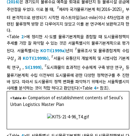
(2016)
은 경기도의 물류수요 예측을 토대로 물류단지 등 물류시설 공급에
『
주안점을 두었다. 이로 볼 때,
제4차 국가물류기본계 획(2016~2025)
부
』
터 본격적으로 반영되기 시작한 라스트마일(last-mile)이나 4차산업과 관
련된 물류정책 방향 은 다루어지지 않았고 이를 본 연구에서 보완하고자 한
다.
<Table
2
>에 정리한 시·도별 물류기본계획을 종합할 때 도시물류정책의
추세를 가장 잘 파악할 수 있는 것은 서울특별시의 물류기본계획으로 평가
『
된다. 서울특별시는
KOTI(1999a)
년의
물류조사 및 물류종합계획 수립
『
구상
과
KOTI(1999b)
,
서울시 유통단지 개발계획 및 시범사업 기본계
』
『
획 연구
,
SI(1999)
,
도시화물의 효과적인 수송체계 구축 방안 연구
등
』
』
물류기본계획 수립 이전부터 도시물류에 관한 다양한 정책연구를 추 진한
바 있다. 따라서 도시물류의 정책 변화를 파악하기 위해서는 서울특별시의
사례를 분석하는 것이 적합 하다고 판단된다(<Table
4
> 참조).
Comparison of establishment contents of Seoul’s
<Table 4>
Urban Logistics Master Plan
<Table
4
>의 서울특별시 도시물류기본계획 내용은 도시물류정책에서 다