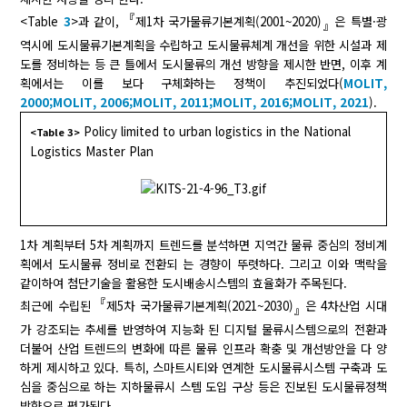
『
<Table
3
>과 같이,
제1차 국가물류기본계획(2001~2020)
은 특별·광
』
역시에 도시물류기본계획을 수립하고 도시물류체계 개선을 위한 시설과 제
도를 정비하는 등 큰 틀에서 도시물류의 개선 방향을 제시한 반면, 이후 계
획에서는 이를 보다 구체화하는 정책이 추진되었다(
MOLIT,
2000;
MOLIT, 2006;
MOLIT, 2011;
MOLIT, 2016;
MOLIT, 2021
).
Policy limited to urban logistics in the National
<Table 3>
Logistics Master Plan
1차 계획부터 5차 계획까지 트렌드를 분석하면 지역간 물류 중심의 정비계
획에서 도시물류 정비로 전환되 는 경향이 뚜렷하다. 그리고 이와 맥락을
같이하여 첨단기술을 활용한 도시배송시스템의 효율화가 주목된다.
『
최근에 수립된
제5차 국가물류기본계획(2021~2030)
은 4차산업 시대
』
가 강조되는 추세를 반영하여 지능화 된 디지털 물류시스템으로의 전환과
더불어 산업 트렌드의 변화에 따른 물류 인프라 확충 및 개선방안을 다 양
하게 제시하고 있다. 특히, 스마트시티와 연계한 도시물류시스템 구축과 도
심을 중심으로 하는 지하물류시 스템 도입 구상 등은 진보된 도시물류정책
방향으로 평가된다.