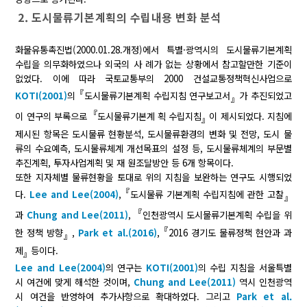
2. 도시물류기본계획의 수립내용 변화 분석
화물유통촉진법(2000.01.28.개정)에서 특별·광역시의 도시물류기본계획
수립을 의무화하였으나 외국의 사 례가 없는 상황에서 참고할만한 기준이
없었다. 이에 따라 국토교통부의 2000 건설교통정책혁신사업으로
『
KOTI(2001)
의
도시물류기본계획 수립지침 연구보고서
가 추진되었고
』
『
이 연구의 부록으로
도시물류기본계 획 수립지침
이 제시되었다. 지침에
』
제시된 항목은 도시물류 현황분석, 도시물류환경의 변화 및 전망, 도시 물
류의 수요예측, 도시물류체계 개선목표의 설정 등, 도시물류체계의 부문별
추진계획, 투자사업계획 및 재 원조달방안 등 6개 항목이다.
또한 지자체별 물류현황을 토대로 위의 지침을 보완하는 연구도 시행되었
『
다.
Lee and Lee(2004)
,
도시물류 기본계획 수립지침에 관한 고찰
』
『
과
Chung and Lee(2011)
,
인천광역시 도시물류기본계획 수립을 위
『
한 정책 방향
,
Park et al.(2016)
,
2016 경기도 물류정책 현안과 과
』
제
등이다.
』
Lee and Lee(2004)
의 연구는
KOTI(2001)
의 수립 지침을 서울특별
시 여건에 맞게 해석한 것이며,
Chung and Lee(2011)
역시 인천광역
시 여건을 반영하여 추가사항으로 확대하였다. 그리고
Park et al.