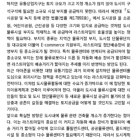
하지만 유통상업지구는 토지 규모가 크고 지정 개소가 많지 않아 도시의 구
『
석구석에 필요한 소규모 시설 부지를 공급하지 못한다. 따라서 예컨대
도
시공원 및 녹지 등에 관한 법률(법률 제17893호)
에서 도시공원 을 소공
』
원, 어린이공원, 근린공원 등 다양한 크기와 입지로 공급하는 것처럼 도시
물류시설 부지도 적재적소 에 공급하여 라스트마일의 효율성을 높이는 정
책이 필요하다. 부지의 종류는 지역간 물류거점 부지, 도시첨 단물류단지
등 대규모와 더불어 E-commerce 지원부지, 라스트마일 첨단배송장비 운
영부지 등 중소규모가 될 것이다. 특히 물류센터와 연계되어 공급되어야 할
중소규모 부지는 장래 물류로봇이나 드론 등 자동화 배송 장비가 활성화되
면 라스트마일의 배송거리가 짧아지는 추세를 미리 반영하는 방안도 된다.
최근 아마존을 비롯한 대형 유통기업은 과거 외곽에 설치하던 물류센터를
도심으로 회귀시키는 정책을 추진하고 있는데 이는 라스트마일을 강화하는
전략이다. 이처럼 도시물류활동에 대한 수요가 증가하므로 이 에 합당한 토
지이용계획과 건축이 이루어져야 한다. 아울러 도시내 물류시설에 대한 시
민들의 혐오 및 도시 첨단물류단지 등 새로운 물류시설 공급의 불가피성 등
상충과 공존의 갈등을 해결하는 토지공급을 어떻게 할 것인지도 고민할 시
기이다.
앞으로 확실한 방향은 도시내에 물류 관련 건축물 개소가 증가한다는 점이
다. 이는 라스트마일의 중요성 이 커지고 자동화 배송 장비가 활용되어 배
송 거리가 짧아질 수밖에 없으므로 풀필먼드센터, 공공물류센터, 콜드체인
시설 등 중소형의 다수 물류센터가 필요해지기 때문이다. 따라서 도시계획