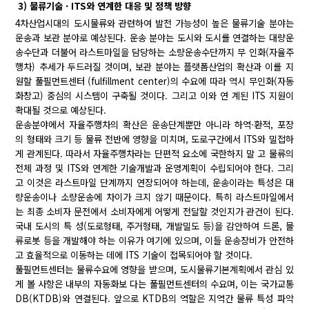
3) 물류기술 · ITS와 연계한 대응 및 정책 방향
4차산업시대의 도시물류와 관련하여 발전 가능성이 높은 물류기술 분야는
운송과 보관 분야로 예상된다. 운송 분야는 도시와 도시를 연결하는 대량운
송수단과 더불어 라스트마일을 담당하는 소량운송수단까지 무 인화(자율주
행차) 추세가 두드러질 것이며, 보관 분야는 플랫폼산업의 확산과 이를 지
원할 풀필먼트센터 (fulfillment center)의 수요에 따라 역시 무인화(자동
화창고) 중심의 시스템이 구축될 것이다. 그리고 이와 연 계된 ITS 지원이
확대될 것으로 예상된다.
운송분야에서 자율주행차의 확산은 운송단계뿐만 아니라 하역·환적, 포장
의 형태와 크기 등 물류 전반에 영향을 미치며, 도로구간에서 ITS와 밀접하
게 관계된다. 따라서 자율주행차라는 단편적 요소에 국한하지 말 고 물류의
전체 과정 및 ITS와 연계한 기술개발과 운영계획이 수립되어야 한다. 그리
고 이것은 라스트마일 단계까지 연장되어야 하는데, 운송이라는 특성은 대
량운송이나 소량운송에 차이가 크지 않기 때문이다. 특히 라스트마일에서
는 최종 소비자 문전에서 소비자에게 어떻게 전달할 것인지가 관건이 된다.
국내 도시의 특 성(도로형태, 주거형태, 개발밀도 등)을 감안하여 드론, 물
류로봇 등을 개발해야 하는 이유가 여기에 있으며, 이들 운송장비가 안전하
고 효율적으로 이동하는 데에 ITS 기술이 접목되어야 할 것이다.
풀필먼트센터는 물류수요에 영향을 받으며, 도시물류기본계획에서 관심 있
게 볼 사항은 내부의 자동화보 다는 풀필먼트센터의 수요며, 이는 국가교통
DB(KTDB)와 연결된다. 앞으로 KTDB의 역할은 지역간 물류 특성 파악