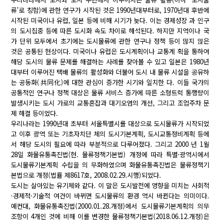
류’로 칭함)에 관한 연구가 시작된 것은 1990년대부터로, 1970년대 후반에
시작된 미국이나 유럽, 일본 등에 비해 시기가 늦다. 이는 경제성장 과 인구
의 도시집중 등에 따른 도시화 속도 차이로 해석된다. 하지만 지역이나 국
가 단위 모두에서 초기에는 도시물류에 관한 연구나 정책 등이 많지 않은
것은 공통된 현상이다. 미국이나 유럽은 도시계획이나 교통계 획을 통하여
해당 도시의 물류 문제를 해결하는 사례를 찾아볼 수 있고 일본은 1980년
대부터 이루어진 택배 물류의 활성화와 더불어 도시 내 물류 시설을 공유하
는 공동화(共同化)에 대한 관심이 증가한 시기와 일치한 다. 이들 국가의
공통적인 연구나 정책 대상은 물류 서비스 증가에 따른 소형트럭 통행량이
발생시키는 도시 가로의 교통혼잡과 대기오염의 개선, 그리고 조업주차 문
제 해결 등이었다.
우리나라는 1990년대 초부터 서울특별시를 대상으로 도시물류가 시작되었
고 이후 광역 또는 기초자치단 체의 도시기본계획, 도시교통정비계획 등에
서 해당 도시의 필요에 따라 부분적으로 다루어졌다. 그리고 2000 년 1월
28일 화물유통촉진법(현. 물류정책기본법) 개정에 따라 특별·광역시에서
도시물류기본계획 수립을 의 무화하였으며 화물유통촉진법은 물류정책기
본법으로 개정(법률 제8617호, 2008.02.29.시행)되었다.
도시는 살아있는 유기체와 같다. 이 말은 도시발전에 영향을 미치는 사회적
·경제적·기술적 여건이 바뀌면 도시물류의 환경 역시 바뀐다는 의미이다.
예컨대, 화물유통촉진법(2000.01.28.개정)에서 도시물류기본계획의 의무
조항이 4개인 것에 비해 이를 변경한 물류정책기본법(2018.06.12.개정)은