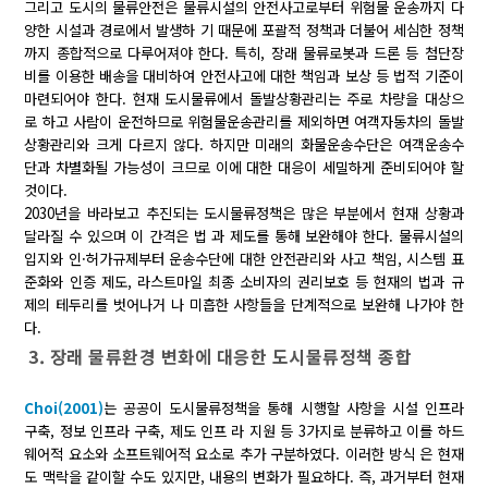
그리고 도시의 물류안전은 물류시설의 안전사고로부터 위험물 운송까지 다
양한 시설과 경로에서 발생하 기 때문에 포괄적 정책과 더불어 세심한 정책
까지 종합적으로 다루어져야 한다. 특히, 장래 물류로봇과 드론 등 첨단장
비를 이용한 배송을 대비하여 안전사고에 대한 책임과 보상 등 법적 기준이
마련되어야 한다. 현재 도시물류에서 돌발상황관리는 주로 차량을 대상으
로 하고 사람이 운전하므로 위험물운송관리를 제외하면 여객자동차의 돌발
상황관리와 크게 다르지 않다. 하지만 미래의 화물운송수단은 여객운송수
단과 차별화될 가능성이 크므로 이에 대한 대응이 세밀하게 준비되어야 할
것이다.
2030년을 바라보고 추진되는 도시물류정책은 많은 부분에서 현재 상황과
달라질 수 있으며 이 간격은 법 과 제도를 통해 보완해야 한다. 물류시설의
입지와 인·허가규제부터 운송수단에 대한 안전관리와 사고 책임, 시스템 표
준화와 인증 제도, 라스트마일 최종 소비자의 권리보호 등 현재의 법과 규
제의 테두리를 벗어나거 나 미흡한 사항들을 단계적으로 보완해 나가야 한
다.
3. 장래 물류환경 변화에 대응한 도시물류정책 종합
Choi(2001)
는 공공이 도시물류정책을 통해 시행할 사항을 시설 인프라
구축, 정보 인프라 구축, 제도 인프 라 지원 등 3가지로 분류하고 이를 하드
웨어적 요소와 소프트웨어적 요소로 추가 구분하였다. 이러한 방식 은 현재
도 맥락을 같이할 수도 있지만, 내용의 변화가 필요하다. 즉, 과거부터 현재