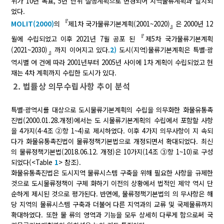
위가 10년 목표, 5년 단위 실행계획으로 변경되어 지역물류계획과 일치되
었다.
『
MOLIT(2000)
의
제1차 국가물류기본계획(2001~2020)
은 2000년 12
』
『
월에 수립되었고 이후 2021년 7월 공포 된
제5차 국가물류기본계획
(2021~2030)
까지 이어지고 있다.
2)
도시(지역)물류기본계획은 특별·광
』
역시별 여 건에 따라 2001년부터 2005년 사이에 1차 계획이 수립되었고 현
재는 4차 계획까지 수립한 도시가 있다.
2. 법률상 의무수립사항 추이 분석
특별·광역시를 대상으로 도시물류기본계획의 수립을 의무화한 화물유통촉
진법(2000.01.28.개정)에서는 도 시물류기본계획의 수립에서 포함할 사항
을 4가지(4-4조 ②항 1~4)로 제시하였다. 이후 4가지 의무사항이 지 속되
다가 화물유통촉진법이 물류정책기본법으로 개정되면서 확대되었다. 최신
의 물류정책기본법(2018.06.12. 개정)은 10가지(14조 ③항 1~10)로 구성
되었다(<Table
1
> 참조).
화물유통촉진법은 도시지역 물류시스템 구축을 위해 필요한 사항을 규제한
것으로 도시물류정책이 구체 화하기 이전의 상황에서 법적인 제약 역시 단
순하게 제시된 것으로 평가된다. 반면에, 물류정책기본법의 의 무사항은 해
당 지역의 물류시스템 구축과 더불어 다른 지역과의 교류 및 국제물류까지
확대하였다. 또한 물 류의 영역과 기능을 모두 상세히 다루게 함으로써 국