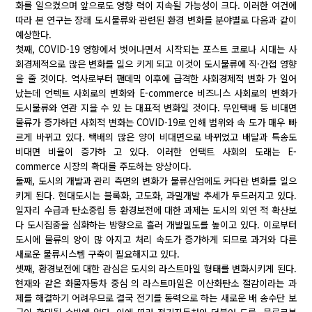
화를 일으켰으며 앞으로도 영향 력이 지속될 가능성이 크다. 이러한 여건에
따라 본 연구는 장래 도시물류와 관련된 환경 변화를 분야별로 다음과 같이
예상한다.
첫째, COVID-19 영향에서 벗어나면서 시작되는 포스트 코로나 시대는 사
회경제적으로 많은 변화를 일으 키게 되고 이것이 도시물류에 직·간접 영향
을 줄 것이다. 역사로부터 팬데믹 이후에 급격한 사회경제적 변화 가 일어
났는데 언텍트 사회로의 변화와 E-commerce 비즈니스 사회로의 변화가
도시물류와 연관 지을 수 있 는 대표적 변화일 것이다. 무인택배 등 비대면
물류가 증가하던 사회적 변화는 COVID-19로 인해 범위와 속 도가 매우 빠
르게 바뀌고 있다. 택배의 많은 양이 비대면으로 바뀌었고 배달과 특송도
비대면 비율이 증가하 고 있다. 이러한 언택트 사회의 도래는 E-
commerce 시장의 확대를 주도하는 양상이다.
둘째, 도시의 개발과 관리 측면의 변화가 물류산업에도 커다란 변화를 일으
키게 된다. 현대도시는 블록화, 고도화, 과밀개발 추세가 두드러지고 있다.
일자리 수급과 탄소중립 등 환경보전에 대한 과제는 도시의 외연 적 확산보
다 도시집중을 심화하는 방향으로 흘러 개발밀도를 높이고 있다. 이로부터
도시에 물류의 양이 많 아지고 처리 속도가 증가하게 되므로 과거와 다른
새로운 물류시스템 구축이 필요해지고 있다.
셋째, 환경보전에 대한 관심은 도시의 라스트마일 형태를 변화시키게 된다.
현재와 같은 화물자동차 중심 의 라스트마일은 이산화탄소 절감이라는 과
제를 해결하기 어려우므로 결국 전기를 동력으로 하는 새로운 배 송수단 보