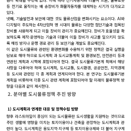
급이 확대될 수밖에 없다. 이에 따라 전기자동차와 더불어 드론, 물류로봇
등 전기로 움직이는 배 송장비가 화물자동차를 대체하는 시기가 다가오고
있다.
넷째, 기술발전과 보안에 대한 것도 물류산업을 변화시키는 요소이다. AI와
디지털이 주도하는 4차산업혁 명 시대의 물류는 다양한 첨단기술과 접목된
장비를 사용하게 되고 이들 장비의 관리가 중요해진다. 장비가 효율성을 확
보하도록 제작·운영하는 기술과 더불어 이들 장비가 사고를 일으키지 않도
록 해킹 방지나 운행 경로 관리 등 보안기술 개발도 중요해진다.
이 같은 도시물류와 관련된 환경변화를 수용하기 위한 정책은 결국 실행을
담보로 해야 하므로 도시계획 과 도시교통계획 및 환경보전, 안전관리 등과
연관된 계획과 시책에 포함되어야 한다. 결국 도시물류기본계 획에서 해당
사항을 다루어야 하며 도시계획, 도시교통, 도시환경, 공공안전, 지역경제
등 도시와 관련된 각 종 계획과 연계되어야 한다. 본 연구는 도시물류기본
계획을 비롯하여 각종 도시 관련 계획에 포함되어야 할 미래의 물류정책 방
향을 다음과 같이 제시한다.
2. 분야별 도시물류정책 추진 방향
1) 도시계획과 연계한 대응 및 정책수립 방향
향후 라스트마일이 중심이 되는 도시물류란 도시생활을 지원하는 것이므로
주민 생활에 영향을 미치는 토지이용이나 건축을 관장하는 도시계획과 관
련이 높다. 도시계획은 용도지역·지구제 등 토지이용규제와 더 불어 지구계