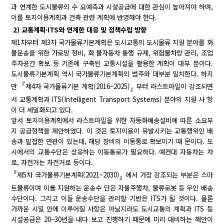
과 연계한 도시물류의 수 요예측과 시설공급에 대한 관심이 높아져야 하며,
이를 토지이용계획과 건축 관련 계획에 반영해야 한다.
2) 교통계획·ITS와 연계한 대응 및 정책수립 방향
제1차부터 제3차 국가물류기본계획은 도시교통의 도시물류 지원 분야를 화
물운송을 위한 가로망 정비, 화 물자동차 통행 규제, 위험물차량 관리, 조업
주차공간 확보 등 기존에 구축된 교통시설을 활용한 계획이 대부 분이다.
도시물류기본계획 역시 국가물류기본계획의 범주와 대부분 일치한다. 하지
『
만
제4차 국가물류기본 계획(2016~2025)
부터 라스트마일이 강조되면
』
서 교통계획과 ITS(Intelligent Transport Systems) 분야의 지원 사 항
이 더 세밀화되고 있다.
앞서 토지이용계획에서 라스트마일을 위한 자동화배송설비에 따른 소요부
지 공급정책을 제안하였다. 이 것은 토지이용이 유발시키는 교통행위인 배
송과 밀접한 연관이 있는데, 해당 장비의 이동통로 확보이기 때 문이다. 도
시에서의 교통수단은 상응하는 이동통로가 필요하다. 예컨대 자동차는 차
로, 자전거는 자전거로 등이다.
『
제5차 국가물류기본계획(2021~2030)
에서 가장 강조되는 부분은 스마
』
트물류이며 이를 지원하는 운송수 단은 자율주행차, 물류로봇 등 무인 배송
수단이다. 그리고 이들 운송수단을 관리할 기반은 ITS가 될 것이다. 물론
가까운 시일 안에 이루어질 사항은 아닐지라도 도시교통의 계획과 ITS 등
시설공급은 20~30년을 내다 보고 진행하기 때문에 미리 대비하는 혜안이