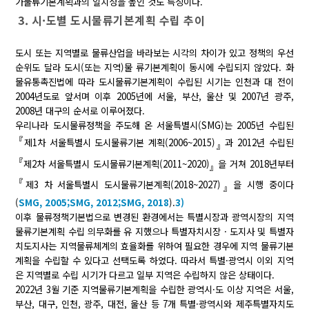
가물류기본계획과의 일치성을 높인 것도 특징이다.
3. 시·도별 도시물류기본계획 수립 추이
도시 또는 지역별로 물류산업을 바라보는 시각의 차이가 있고 정책의 우선
순위도 달라 도시(또는 지역)물 류기본계획이 동시에 수립되지 않았다. 화
물유통촉진법에 따라 도시물류기본계획이 수립된 시기는 인천과 대 전이
2004년도로 앞서며 이후 2005년에 서울, 부산, 울산 및 2007년 광주,
2008년 대구의 순서로 이루어졌다.
우리나라 도시물류정책을 주도해 온 서울특별시(SMG)는 2005년 수립된
『
제1차 서울특별시 도시물류기본 계획(2006~2015)
과 2012년 수립된
』
『
제2차 서울특별시 도시물류기본계획(2011~2020)
을 거쳐 2018년부터
』
『
제3 차 서울특별시 도시물류기본계획(2018~2027)
을 시행 중이다
』
(
SMG, 2005;
SMG, 2012;
SMG, 2018
).
3)
이후 물류정책기본법으로 변경된 환경에서는 특별시장과 광역시장의 지역
물류기본계획 수립 의무화를 유 지했으나 특별자치시장 · 도지사 및 특별자
치도지사는 지역물류체계의 효율화를 위하여 필요한 경우에 지역 물류기본
계획을 수립할 수 있다고 선택도록 하였다. 따라서 특별·광역시 이외 지역
은 지역별로 수립 시기가 다르고 일부 지역은 수립하지 않은 상태이다.
2022년 3월 기준 지역물류기본계획을 수립한 광역시·도 이상 지역은 서울,
부산, 대구, 인천, 광주, 대전, 울산 등 7개 특별·광역시와 제주특별자치도