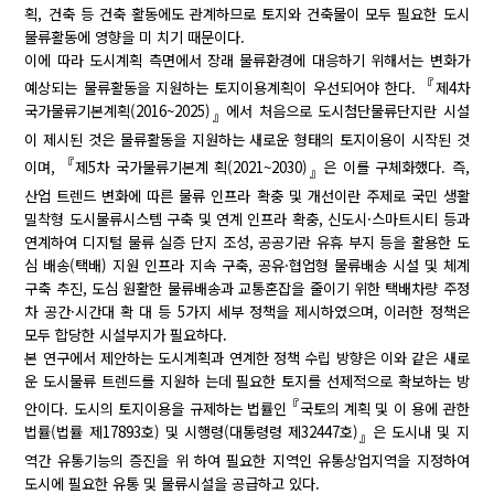
획, 건축 등 건축 활동에도 관계하므로 토지와 건축물이 모두 필요한 도시
물류활동에 영향을 미 치기 때문이다.
이에 따라 도시계획 측면에서 장래 물류환경에 대응하기 위해서는 변화가
『
예상되는 물류활동을 지원하는 토지이용계획이 우선되어야 한다.
제4차
국가물류기본계획(2016~2025)
에서 처음으로 도시첨단물류단지란 시설
』
이 제시된 것은 물류활동을 지원하는 새로운 형태의 토지이용이 시작된 것
『
이며,
제5차 국가물류기본계 획(2021~2030)
은 이를 구체화했다. 즉,
』
산업 트렌드 변화에 따른 물류 인프라 확충 및 개선이란 주제로 국민 생활
밀착형 도시물류시스템 구축 및 연계 인프라 확충, 신도시·스마트시티 등과
연계하여 디지털 물류 실증 단지 조성, 공공기관 유휴 부지 등을 활용한 도
심 배송(택배) 지원 인프라 지속 구축, 공유·협업형 물류배송 시설 및 체계
구축 추진, 도심 원활한 물류배송과 교통혼잡을 줄이기 위한 택배차량 주정
차 공간·시간대 확 대 등 5가지 세부 정책을 제시하였으며, 이러한 정책은
모두 합당한 시설부지가 필요하다.
본 연구에서 제안하는 도시계획과 연계한 정책 수립 방향은 이와 같은 새로
운 도시물류 트렌드를 지원하 는데 필요한 토지를 선제적으로 확보하는 방
『
안이다. 도시의 토지이용을 규제하는 법률인
국토의 계획 및 이 용에 관한
법률(법률 제17893호) 및 시행령(대통령령 제32447호)
은 도시내 및 지
』
역간 유통기능의 증진을 위 하여 필요한 지역인 유통상업지역을 지정하여
도시에 필요한 유통 및 물류시설을 공급하고 있다.