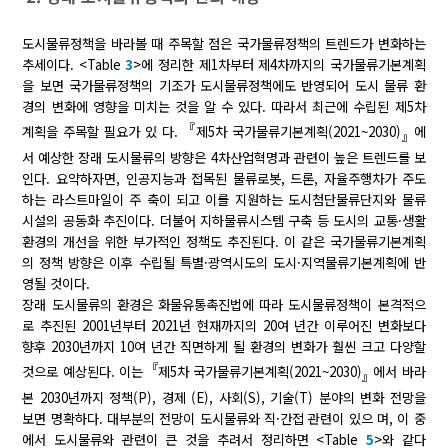
도시물류정책을 바라볼 때 주목할 점은 국가물류정책의 트렌드가 변화하는
추세이다. <Table
3
>에 정리한 제1차부터 제4차까지의 국가물류기본계획
을 보면 국가물류정책의 기조가 도시물류정책에도 반영되어 도시 물류 환
경의 변화에 영향을 미치는 것을 알 수 있다. 따라서 최근에 수립된 제5차
『
계획을 주목할 필요가 있 다.
제5차 국가물류기본계획(2021~2030)
에
』
서 예상한 장래 도시물류의 방향은 4차산업혁명과 관련이 높은 트렌드를 보
인다. 요약하자면, 인공지능과 접목된 물류로봇, 드론, 자율주행차가 주도
하는 라스트마일이 주 축이 되고 이를 지원하는 도시첨단물류단지와 물류
시설의 공동화 추진이다. 더불어 지하물류시스템 구축 등 도시의 교통·생활
환경의 개선을 위한 부가적인 정책도 추진된다. 이 같은 국가물류기본계획
의 정책 방향은 이후 수립될 특별·광역시도의 도시·지역물류기본계획에 반
영될 것이다.
장래 도시물류의 환경은 화물유통촉진법에 따라 도시물류정책이 본격적으
로 추진된 2001년부터 2021년 현재까지의 20여 년간 이루어진 변화보다
향후 2030년까지 10여 년간 직면하게 될 환경의 변화가 훨씬 크고 다양할
『
것으로 예상된다. 이는
제5차 국가물류기본계획(2021~2030)
에서 바라
』
본 2030년까지 정책(P), 경제 (E), 사회(S), 기술(T) 분야의 변화 전망을
보면 명확하다. 대부분의 전망이 도시물류와 직·간접 관련이 있으 며, 이 중
에서 도시물류와 관련이 큰 것을 추려서 정리하면 <Table
5
>와 같다