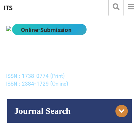
ITS
Online-Submission
한국ITS학회논문지
Journal of Korean Society of Intelligent Transport
Systems
ISSN : 1738-0774 (Print)
ISSN : 2384-1729 (Online)
Journal Search
Engine
Volume/Issue :