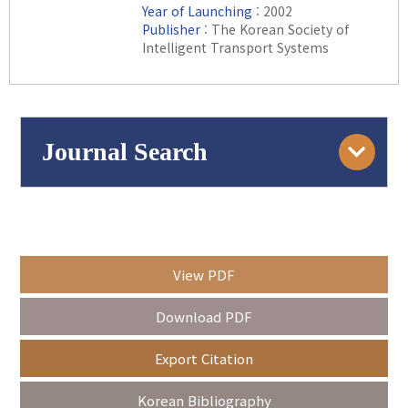
Year of Launching
: 2002
Publisher
: The Korean Society of
Intelligent Transport Systems
Journal Search
Engine
Volume/Issue :
View PDF
Year(s) :
Download PDF
to
Export Citation
Search :
Korean Bibliography