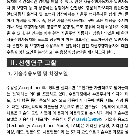
동차의 직간접적인 영향을 받을 수 있다. 완전 자율주행자동차가 일반자동
차 및 보행자 등 과 상충하는 상황에서 안전성이 충분히 확보되지 않는다면
일반자동차 운전자 및 보행자 입장에서는 자율주 행자동차를 쉽게 받아들
이기 어려울 것이다. 즉, 완전 자율주행자동차의 구매 또는 이용을 주저하
거나 자율 주행자동차의 공공도로 운행 및 도로 공유에 대해 허용하기 어려
울 수 있다. 본 연구는 향후 완전 자율주행 자동차가 상용화되었을 때 완전
자율주행자동차와 도로를 공유해야 하는 대표적인 도로이용자인 일반자동
차 운전자 및 보행자를 수용주체로 설정하여 완전 자율주행자동차에 대한
수용성 영향요인을 분석하고, 수 용성 향상방안을 제시하고자 한다.
Ⅱ. 선행연구 고찰
1. 기술수용모델 및 확장모델
수용성(Acceptance)의 정의를 살펴보면 ‘무언가를 자발적으로 받아들이
는 것’이라는 의미를 포함하고 있다. 수용과정에서 수용주체의 의지와 태
도, 실제 행동 등이 중요한 요인으로 작용하기 때문에 행동, 태도, 신념 등
에 대한 사회심리학적 이론들을 기반으로 많은 연구들이 수행되어 왔으며,
새로운 기술의 도입 시점에 이 용자의 이용의도를 분석하기 위해 기술수용
모델을 사용한다. 대표적인 수용성 이론인
Davis(1989)
의 기술수 용모델
(Technology Acceptance Model, TAM)은 지각된 유용성, 지각된 용
이성, 태도, 행동의도, 사용행동이라 는 5가지 요인으로 기술수용 과정을 설