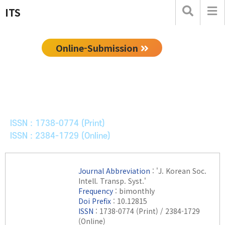
ITS
Online-Submission
한국ITS학회논문지
Journal of Korean Society of Intelligent Transport
Systems
ISSN : 1738-0774 (Print)
ISSN : 2384-1729 (Online)
Journal Abbreviation
: 'J. Korean Soc.
Intell. Transp. Syst.'
Frequency
: bimonthly
Doi Prefix
: 10.12815
ISSN
: 1738-0774 (Print) / 2384-1729
(Online)