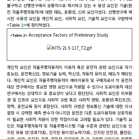
불구하고 선행연구에서 공통적으로 제시하고 있는 수 용성 요인은 기술(완
전 자율주행자동차)에 대한 태도, 호환성, 신뢰 요인이었다. 선행연구에 제
시된 수용성 요인을 개인적 요인, 사회적 요인, 기술적 요인으로 구분하여
<Table
2
>에 정리하였다.
Acceptance Factors of Preliminary Study
<Table 2>
개인적 요인은 자율주행자동차의 이용자 혹은 운전자 관련 요인으로 자기
효능감, 운전확신감, 정보기술 능력, 혁신성, 자동차 유의성, 태도가 해당된
다. 개인적 요인은 자율주행자동차의 예비이용자 및 구매자로서 의 운전자
대상 연구에서는 중요한 영향 요인으로 작용할 수 있으나 도로이용자 대상
연구에서는 상대적으 로 중요성이 낮다고 판단된다. 사회적 요인은 외부환
경 및 인프라 요인으로 사회적 규범 혹은 사회적 영향, 호환성(촉진조건),
정책, 운전교육 등이 포함된다. 사회적 규범은 정보통신 기술에 대한 의사
결정 시 강력한 예측 변수가 아니지만 운전은 다른 도로이용자와 상호작용
이 필요한 사회적 차원이 강한 작업이므로 고려할 필요가 있다. 기술적 요
인은 자율주행자동차 및 자율주행시스템 기술 수준과 관련된 요인으로 인
지된 유용 성(성과기대), 인지된 용이성(노력기대), 인지된 안전성, 불안감,
신뢰, 보안, 인지된 가격, 자동차 유지비용 등 이 기술적 요인으로 분류될