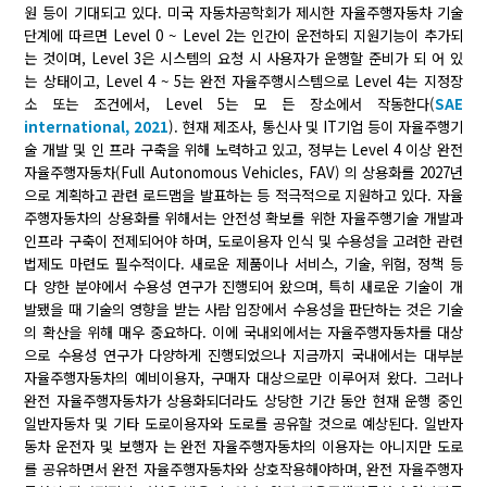
원 등이 기대되고 있다. 미국 자동차공학회가 제시한 자율주행자동차 기술
단계에 따르면 Level 0 ~ Level 2는 인간이 운전하되 지원기능이 추가되
는 것이며, Level 3은 시스템의 요청 시 사용자가 운행할 준비가 되 어 있
는 상태이고, Level 4 ~ 5는 완전 자율주행시스템으로 Level 4는 지정장
소 또는 조건에서, Level 5는 모 든 장소에서 작동한다(
SAE
international, 2021
). 현재 제조사, 통신사 및 IT기업 등이 자율주행기
술 개발 및 인 프라 구축을 위해 노력하고 있고, 정부는 Level 4 이상 완전
자율주행자동차(Full Autonomous Vehicles, FAV) 의 상용화를 2027년
으로 계획하고 관련 로드맵을 발표하는 등 적극적으로 지원하고 있다. 자율
주행자동차의 상용화를 위해서는 안전성 확보를 위한 자율주행기술 개발과
인프라 구축이 전제되어야 하며, 도로이용자 인식 및 수용성을 고려한 관련
법제도 마련도 필수적이다. 새로운 제품이나 서비스, 기술, 위험, 정책 등
다 양한 분야에서 수용성 연구가 진행되어 왔으며, 특히 새로운 기술이 개
발됐을 때 기술의 영향을 받는 사람 입장에서 수용성을 판단하는 것은 기술
의 확산을 위해 매우 중요하다. 이에 국내외에서는 자율주행자동차를 대상
으로 수용성 연구가 다양하게 진행되었으나 지금까지 국내에서는 대부분
자율주행자동차의 예비이용자, 구매자 대상으로만 이루어져 왔다. 그러나
완전 자율주행자동차가 상용화되더라도 상당한 기간 동안 현재 운행 중인
일반자동차 및 기타 도로이용자와 도로를 공유할 것으로 예상된다. 일반자
동차 운전자 및 보행자 는 완전 자율주행자동차의 이용자는 아니지만 도로
를 공유하면서 완전 자율주행자동차와 상호작용해야하며, 완전 자율주행자