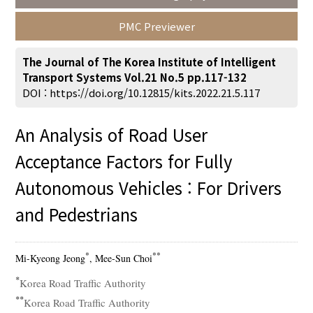
PMC Previewer
The Journal of The Korea Institute of Intelligent
Transport Systems Vol.21 No.5 pp.117-132
Search
Advanced Search
DOI :
https://doi.org/10.12815/kits.2022.21.5.117
Adode Reader(link)
An Analysis of Road User
Acceptance Factors for Fully
Autonomous Vehicles : For Drivers
and Pedestrians
*
**
Mi-Kyeong Jeong
, Mee-Sun Choi
*
Korea Road Traffic Authority
**
Korea Road Traffic Authority