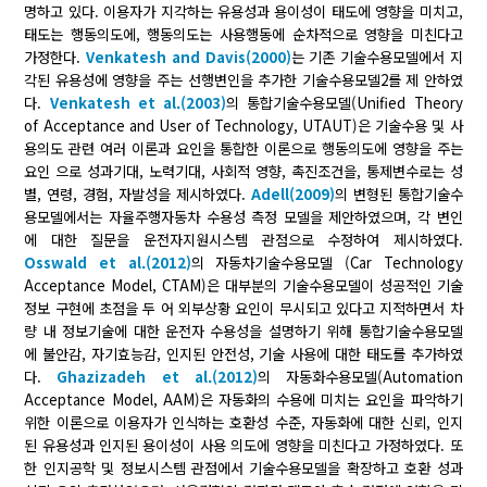
명하고 있다. 이용자가 지각하는 유용성과 용이성이 태도에 영향을 미치고,
태도는 행동의도에, 행동의도는 사용행동에 순차적으로 영향을 미친다고
가정한다.
Venkatesh and Davis(2000)
는 기존 기술수용모델에서 지
각된 유용성에 영향을 주는 선행변인을 추가한 기술수용모델2를 제 안하였
다.
Venkatesh et al.(2003)
의 통합기술수용모델(Unified Theory
of Acceptance and User of Technology, UTAUT)은 기술수용 및 사
용의도 관련 여러 이론과 요인을 통합한 이론으로 행동의도에 영향을 주는
요인 으로 성과기대, 노력기대, 사회적 영향, 촉진조건을, 통제변수로는 성
별, 연령, 경험, 자발성을 제시하였다.
Adell(2009)
의 변형된 통합기술수
용모델에서는 자율주행자동차 수용성 측정 모델을 제안하였으며, 각 변인
에 대한 질문을 운전자지원시스템 관점으로 수정하여 제시하였다.
Osswald et al.(2012)
의 자동차기술수용모델 (Car Technology
Acceptance Model, CTAM)은 대부분의 기술수용모델이 성공적인 기술
정보 구현에 초점을 두 어 외부상황 요인이 무시되고 있다고 지적하면서 차
량 내 정보기술에 대한 운전자 수용성을 설명하기 위해 통합기술수용모델
에 불안감, 자기효능감, 인지된 안전성, 기술 사용에 대한 태도를 추가하였
다.
Ghazizadeh et al.(2012)
의 자동화수용모델(Automation
Acceptance Model, AAM)은 자동화의 수용에 미치는 요인을 파악하기
위한 이론으로 이용자가 인식하는 호환성 수준, 자동화에 대한 신뢰, 인지
된 유용성과 인지된 용이성이 사용 의도에 영향을 미친다고 가정하였다. 또
한 인지공학 및 정보시스템 관점에서 기술수용모델을 확장하고 호환 성과