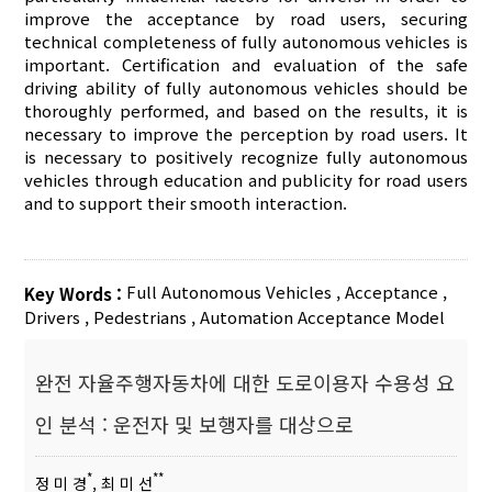
improve the acceptance by road users, securing
technical completeness of fully autonomous vehicles is
important. Certification and evaluation of the safe
driving ability of fully autonomous vehicles should be
thoroughly performed, and based on the results, it is
necessary to improve the perception by road users. It
is necessary to positively recognize fully autonomous
vehicles through education and publicity for road users
and to support their smooth interaction.
Full Autonomous Vehicles
,
Acceptance
,
Key Words :
Drivers
,
Pedestrians
,
Automation Acceptance Model
완전 자율주행자동차에 대한 도로이용자 수용성 요
인 분석 : 운전자 및 보행자를 대상으로
*
**
정 미 경
, 최 미 선