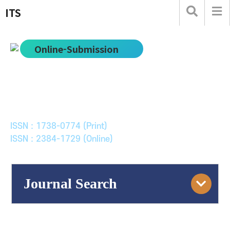
ITS
Online-Submission
한국ITS학회논문지
Journal of Korean Society of Intelligent Transport
Systems
ISSN : 1738-0774 (Print)
ISSN : 2384-1729 (Online)
Journal Search
Engine
Volume/Issue :