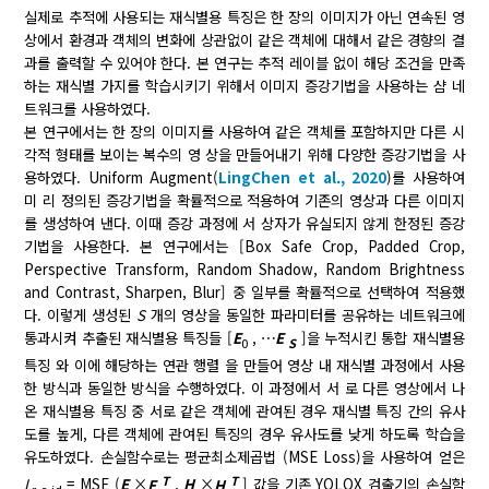
실제로 추적에 사용되는 재식별용 특징은 한 장의 이미지가 아닌 연속된 영
상에서 환경과 객체의 변화에 상관없이 같은 객체에 대해서 같은 경향의 결
과를 출력할 수 있어야 한다. 본 연구는 추적 레이블 없이 해당 조건을 만족
하는 재식별 가지를 학습시키기 위해서 이미지 증강기법을 사용하는 샴 네
트워크를 사용하였다.
본 연구에서는 한 장의 이미지를 사용하여 같은 객체를 포함하지만 다른 시
각적 형태를 보이는 복수의 영 상을 만들어내기 위해 다양한 증강기법을 사
용하였다. Uniform Augment(
LingChen et al., 2020
)를 사용하여
미 리 정의된 증강기법을 확률적으로 적용하여 기존의 영상과 다른 이미지
를 생성하여 낸다. 이때 증강 과정에 서 상자가 유실되지 않게 한정된 증강
기법을 사용한다. 본 연구에서는 [Box Safe Crop, Padded Crop,
Perspective Transform, Random Shadow, Random Brightness
and Contrast, Sharpen, Blur] 중 일부를 확률적으로 선택하여 적용했
다. 이렇게 생성된
S
개의 영상을 동일한 파라미터를 공유하는 네트워크에
통과시켜 추출된 재식별용 특징들 [
E
, ⋯
E
]을 누적시킨 통합 재식별용
0
S
특징
와 이에 해당하는 연관 행렬
을 만들어 영상 내 재식별 과정에서 사용
한 방식과 동일한 방식을 수행하였다. 이 과정에서 서 로 다른 영상에서 나
온 재식별용 특징 중 서로 같은 객체에 관여된 경우 재식별 특징 간의 유사
도를 높게, 다른 객체에 관여된 특징의 경우 유사도를 낮게 하도록 학습을
유도하였다. 손실함수로는 평균최소제곱법 (MSE Loss)을 사용하여 얻은
T
T
L
= MSE (
E
×
E
,
H
×
H
] 값을 기존 YOLOX 검출기의 손실함