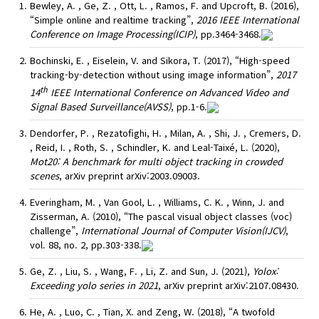
Bewley, A. , Ge, Z. , Ott, L. , Ramos, F. and Upcroft, B. (2016),
“Simple online and realtime tracking”,
2016 IEEE International
Conference on Image Processing(ICIP)
, pp.3464-3468.
Bochinski, E. , Eiselein, V. and Sikora, T. (2017), “High-speed
tracking-by-detection without using image information”,
2017
th
14
IEEE International Conference on Advanced Video and
Signal Based Surveillance(AVSS)
, pp.1-6.
Dendorfer, P. , Rezatofighi, H. , Milan, A. , Shi, J. , Cremers, D.
, Reid, I. , Roth, S. , Schindler, K. and Leal-Taixé, L. (2020),
Mot20: A benchmark for multi object tracking in crowded
scenes
, arXiv preprint arXiv:2003.09003.
Everingham, M. , Van Gool, L. , Williams, C. K. , Winn, J. and
Zisserman, A. (2010), “The pascal visual object classes (voc)
challenge”,
International Journal of Computer Vision(IJCV)
,
vol. 88, no. 2, pp.303-338.
Ge, Z. , Liu, S. , Wang, F. , Li, Z. and Sun, J. (2021),
Yolox:
Exceeding yolo series in 2021
, arXiv preprint arXiv:2107.08430.
He, A. , Luo, C. , Tian, X. and Zeng, W. (2018), “A twofold