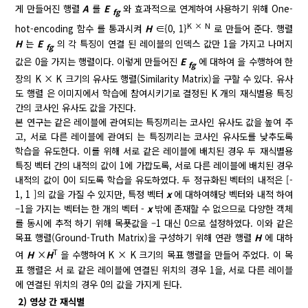
게 만들어진 행렬
A
를
E
와 효과적으로 연계하여 사용하기 위해 One-
fg
K × N
hot-encoding 함수
를 통과시켜
H
∈{0, 1}
로 만들어 준다. 행렬
H
는
E
의 각 특징이 연결 된 레이블의 인덱스 값만 1을 가지고 나머지
fg
값은 0을 가지는 행렬이다. 이렇게 만들어진
E
에 대하여
을 수행하여 한
fg
장의 K × K 크기의 유사도 행렬(Similarity Matrix)을 구할 수 있다. 유사
도 행렬 은 이미지에서 학습에 참여시키기로 결정된 K 개의 재식별용 특징
간의 코사인 유사도 값을 가진다.
본 연구는 같은 레이블에 관여되는 특징끼리는 코사인 유사도 값을 높여 주
고, 서로 다른 레이블에 관여되 는 특징끼리는 코사인 유사도를 낮추도록
학습을 유도한다. 이를 위해 서로 같은 레이블에 배치된 경우 두 재식별용
특징 벡터 간의 내적의 값이 1에 가깝도록, 서로 다른 레이블에 배치된 경우
내적의 값이 0이 되도록 학습을 유도하였다. 두 정규화된 벡터의 내적은 [-
1, 1 ]의 값을 가질 수 있지만, 특정 벡터
x
에 대하여해당 벡터와 내적 하여
–1을 가지는 벡터는 한 개의 벡터 -
x
밖에 존재할 수 없으므로 다양한 객체
를 동시에 추적 하기 위해 목푯값을 –1 대신 0으로 설정하였다. 이와 같은
목표 행렬(Ground-Truth Matrix)을 구성하기 위해 연관 행렬
H
에 대하
T
여
H
×
H
을 수행하여 K × K 크기의 목표 행렬을 만들어 주었다. 이 목
표 행렬은 서 로 같은 레이블에 연결된 위치의 경우 1을, 서로 다른 레이블
에 연결된 위치의 경우 0의 값을 가지게 된다.
2) 영상 간 재식별