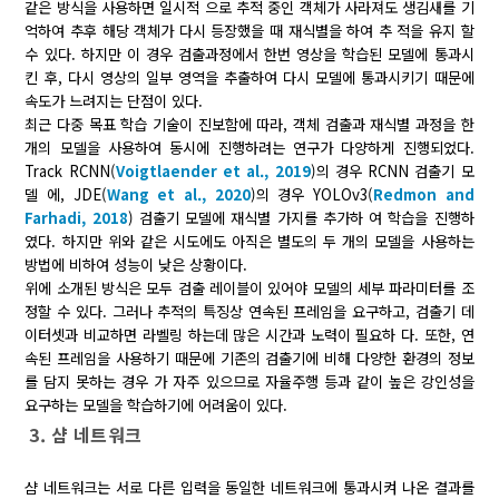
같은 방식을 사용하면 일시적 으로 추적 중인 객체가 사라져도 생김새를 기
억하여 추후 해당 객체가 다시 등장했을 때 재식별을 하여 추 적을 유지 할
수 있다. 하지만 이 경우 검출과정에서 한번 영상을 학습된 모델에 통과시
킨 후, 다시 영상의 일부 영역을 추출하여 다시 모델에 통과시키기 때문에
속도가 느려지는 단점이 있다.
최근 다중 목표 학습 기술이 진보함에 따라, 객체 검출과 재식별 과정을 한
개의 모델을 사용하여 동시에 진행하려는 연구가 다양하게 진행되었다.
Track RCNN(
Voigtlaender et al., 2019
)의 경우 RCNN 검출기 모
델 에, JDE(
Wang et al., 2020
)의 경우 YOLOv3(
Redmon and
Farhadi, 2018
) 검출기 모델에 재식별 가지를 추가하 여 학습을 진행하
였다. 하지만 위와 같은 시도에도 아직은 별도의 두 개의 모델을 사용하는
방법에 비하여 성능이 낮은 상황이다.
위에 소개된 방식은 모두 검출 레이블이 있어야 모델의 세부 파라미터를 조
정할 수 있다. 그러나 추적의 특징상 연속된 프레임을 요구하고, 검출기 데
이터셋과 비교하면 라벨링 하는데 많은 시간과 노력이 필요하 다. 또한, 연
속된 프레임을 사용하기 때문에 기존의 검출기에 비해 다양한 환경의 정보
를 담지 못하는 경우 가 자주 있으므로 자율주행 등과 같이 높은 강인성을
요구하는 모델을 학습하기에 어려움이 있다.
3. 샴 네트워크
샴 네트워크는 서로 다른 입력을 동일한 네트워크에 통과시켜 나온 결과를