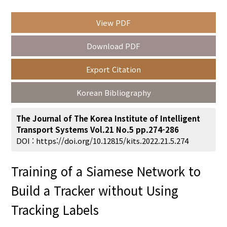
View PDF
Year(s) :
Download PDF
to
Export Citation
Search :
Korean Bibliography
The Journal of The Korea Institute of Intelligent
Transport Systems Vol.21 No.5 pp.274-286
DOI :
https://doi.org/10.12815/kits.2022.21.5.274
Search
Advanced Search
Training of a Siamese Network to
Adode Reader(link)
Build a Tracker without Using
Tracking Labels