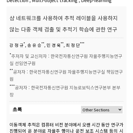
Detection
,
Multi-object tracking
,
Deep-learning
샴 네트워크를 사용하여 추적 레이블을 사용하지
않는 다중 객체 검출 및 추적기 학습에 관한 연구
*
**
**
***
강 정 규
, 송 유 승
, 민 경 욱
, 최 정 단
*
주저자 및 교신저자 : 한국전자통신연구원 자율주행지능연구
실 선임연구원
**
공저자 : 한국전자통신연구원 자율주행지능연구실 책임연구
원
***
공저자 : 한국전자통신연구원 지능로보틱스연구본부 본부
장
초록
이동객체 추적은 컴퓨터 비전 분야에서 오랜 시간 동안 연구가
진행되어 온 분야로 자율주 행이나 운전 보조 시스템 등의 시