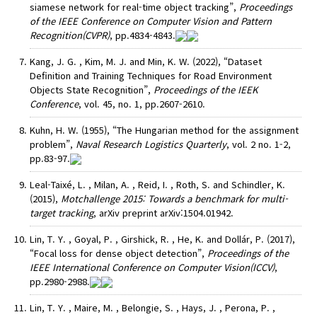
siamese network for real-time object tracking”,
Proceedings
of the IEEE Conference on Computer Vision and Pattern
Recognition(CVPR)
, pp.4834-4843.
Kang, J. G. , Kim, M. J. and Min, K. W. (2022), “Dataset
Definition and Training Techniques for Road Environment
Objects State Recognition”,
Proceedings of the IEEK
Conference
, vol. 45, no. 1, pp.2607-2610.
Kuhn, H. W. (1955), “The Hungarian method for the assignment
problem”,
Naval Research Logistics Quarterly
, vol. 2 no. 1-2,
pp.83-97.
Leal-Taixé, L. , Milan, A. , Reid, I. , Roth, S. and Schindler, K.
(2015),
Motchallenge 2015: Towards a benchmark for multi-
target tracking
, arXiv preprint arXiv:1504.01942.
Lin, T. Y. , Goyal, P. , Girshick, R. , He, K. and Dollár, P. (2017),
“Focal loss for dense object detection”,
Proceedings of the
IEEE International Conference on Computer Vision(ICCV)
,
pp.2980-2988.
Lin, T. Y. , Maire, M. , Belongie, S. , Hays, J. , Perona, P. ,