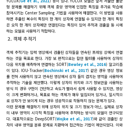
YOLOX(
Ge et al., 2021
) 등이 있다. YOLOX 모델은 앞서 서술한 불균
형 문제를 해결하기 위해 객체 중앙 영역에 인접한 특징을 추가로 학습에
참여시키는 Center Sampling 기법을 사용하여 해결한다. 이 방법을 사용
하면 추출된 복수의 특징이 한 개의 상자에 연결될 수 있지만 한 개의 특징
은 오직 한 개의 상자에만 연결된다는 특징이 있어 추적과 검출을 동 시에
하는 모델로 사용하기 적합하다.
2. 객체 추적기
객체 추적기는 입력 영상에서 검출된 상자들을 연속된 프레임 상에서 연결
하는 것을 목표로 한다. 가장 보 편적으로는 칼만 필터를 사용하여 상자의
다음 위치를 예측하여 연결하는 SORT(
Bewley et al., 2016
) 알고리즘
이 있다. IOU-Tracker(
Bochinski et al., 2017
) 같은 경우 영상 정보
를 전혀 사용하지 않고 연속된 영상에서 상자 들의 겹치는 영역을 사용하여
추적하는 기술을 제안했다. 이렇게 상자의 위치와 크기 정보만을 사용하는
방식 의 경우 구현이 간단하고 속도가 빨라서 쉽게 사용할 수 있지만, 영상
이 크게 변화하거나, 목표로 하는 객체가 매우 밀집되어 있거나, 일시적으
로 상자가 안 보이게 되는 경우 성공적으로 작동하지 않는 문제가 있다.
이런 문제를 해결하기 위해 상자의 위치 및 크기 정보가 아닌, 실제로 상자
의 내부 영역의 시각적 특징을 사용하여 추적하는 방식의 모델이 연구되었
다. 대표적으로는 DeepSORT(
Wojke et al., 2017
)와 같이 검출된 상
자의 내부 영역을 분류 문제로 치환하여 접근하는 기법이 제안되었다. 이와