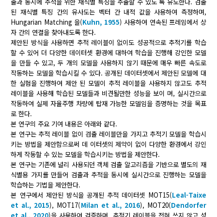
출과 동시에 추적을 위한 재식별 특징을 추출할 수 있도 록 유도한다. 검출
된 재식별 특징 간의 유사도는 벡터 간 내적 값을 사용하여 측정하며,
Hungarian Matching 을(
Kuhn, 1955
) 사용하여 연속된 프레임에서 상
자 간의 연결을 찾아내도록 한다.
제안된 방식을 사용하면 추적 레이블이 없이도 성공적으로 추적기를 학습
할 수 있어 더 다양한 데이터셋 환경에 대하여 학습을 진행해 강인한 모델
을 만들 수 있고, 두 개의 모델을 사용하지 않기 때문에 매우 빠른 속도로
작동하는 모델을 학습시킬 수 있다. 공개된 데이터셋에서 제안된 모델에 대
한 실험을 진행하여 제안 된 모델이 추적 레이블을 사용하지 않고도 추적
레이블을 사용해 학습된 모델들과 비견될만한 성능을 보이 며, 실시간으로
작동하여 실제 자율주행 차량에 탑재 가능한 모델임을 증명하는 것을 목표
로 한다.
본 연구의 주요 기여 내용은 아래와 같다.
본 연구는 추적 레이블 없이 검출 레이블만을 가지고 추적기 모델을 학습시
키는 방법을 제안함으로써 데 이터셋의 제약이 없이 다양한 환경에서 강인
하게 작동할 수 있는 모델을 학습시키는 방법을 제안한다.
본 연구는 기존에 널리 사용되던 객체 검출 알고리즘을 기반으로 별도의 재
식별용 가지를 만들어 검출과 추적을 동시에 실시간으로 진행하는 모델을
학습하는 기법을 제안한다.
본 연구에서 제안된 방식을 공개된 추적 데이터셋 MOT15(
Leal-Taixe
et al., 2015
), MOT17(
Milan et al., 2016
), MOT20(
Dendorfer
et al., 2020
)을 사용하여 검증하며, 추적기 레이블을 전혀 쓰지 않고 성