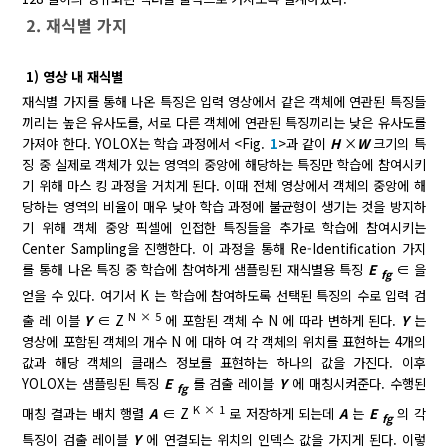
2. 재식별 가지
1) 영상 내 재식별
재식별 가지를 통해 나온 특징은 입력 영상에서 같은 객체에 연관된 특징들
끼리는 높은 유사도를, 서로 다른 객체에 연관된 특징끼리는 낮은 유사도를
가져야 한다. YOLOX는 학습 과정에서 <Fig.
1
>과 같이
H
×
W
크기의 특
징 중 실제로 객체가 있는 영역의 중앙에 해당하는 특징만 학습에 참여시키
기 위해 마스 킹 과정을 거치게 된다. 이때 전체 영상에서 객체의 중앙에 해
당하는 영역의 비율이 매우 낮아 학습 과정에 불균형이 생기는 것을 방지하
기 위해 객체 중앙 픽셀에 인접한 특징들을 추가로 학습에 참여시키는
Center Sampling을 진행한다. 이 과정을 통해 Re-Identification 가지
를 통해 나온 특징 중 학습에 참여하게 샘플링된 재식별용 특징
E
∈ 을
fg
얻을 수 있다. 여기서 K 는 학습에 참여하도록 선택된 특징의 수로 입력 검
N × 5
출 레 이블
Y
∈ Z
에 포함된 객체 수 N 에 따라 변하게 된다.
Y
는
영상에 포함된 객체의 개수 N 에 대하 여 각 객체의 위치를 표현하는 4개의
값과 해당 객체의 클래스 정보를 표현하는 하나의 값을 가진다. 이후
YOLOX는 샘플링된 특징
E
를 검출 레이블
Y
에 매칭시켜준다. 수행된
fg
K × 1
매칭 결과는 배치 행렬
A
∈ Z
로 저장하게 되는데
A
는
E
의 각
fg
특징이 검출 레이블
Y
에 연결되는 위치의 인덱스 값을 가지게 된다. 이렇