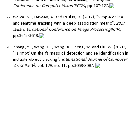
Conference on Computer Vision(ECCV)
, pp.107-122.
Wojke, N. , Bewley, A. and Paulus, D. (2017), “Simple online
and realtime tracking with a deep association metric”,
2017
IEEE International Conference on Image Processing(ICIP)
,
pp.3645-3649.
Zhang, Y. , Wang, C. , Wang, X. , Zeng, W. and Liu, W. (2021),
“Fairmot: On the fairness of detection and re-identification in
multiple object tracking”,
International Journal of Computer
Vision(IJCV)
, vol. 129, no. 11, pp.3069-3087.
AUTHOR CHECK LIST
COPYRIGHT TRANSFER AND
RESEARCH ETHICS FORM