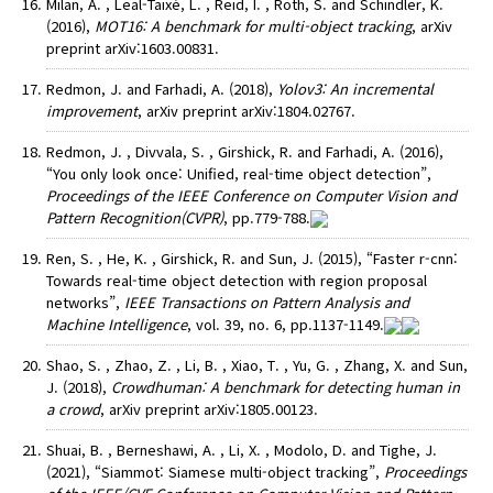
Milan, A. , Leal-Taixé, L. , Reid, I. , Roth, S. and Schindler, K.
(2016),
MOT16: A benchmark for multi-object tracking
, arXiv
preprint arXiv:1603.00831.
Redmon, J. and Farhadi, A. (2018),
Yolov3: An incremental
improvement
, arXiv preprint arXiv:1804.02767.
Redmon, J. , Divvala, S. , Girshick, R. and Farhadi, A. (2016),
“You only look once: Unified, real-time object detection”,
Proceedings of the IEEE Conference on Computer Vision and
Pattern Recognition(CVPR)
, pp.779-788.
Ren, S. , He, K. , Girshick, R. and Sun, J. (2015), “Faster r-cnn:
Towards real-time object detection with region proposal
networks”,
IEEE Transactions on Pattern Analysis and
Machine Intelligence
, vol. 39, no. 6, pp.1137-1149.
Shao, S. , Zhao, Z. , Li, B. , Xiao, T. , Yu, G. , Zhang, X. and Sun,
J. (2018),
Crowdhuman: A benchmark for detecting human in
a crowd
, arXiv preprint arXiv:1805.00123.
Shuai, B. , Berneshawi, A. , Li, X. , Modolo, D. and Tighe, J.
(2021), “Siammot: Siamese multi-object tracking”,
Proceedings