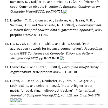
Ramanan, D. , Doll´ar, P. and Zitnick, C. L. (2014), “Microsoft
coco: Common objects in context”,
European Conference on
Computer Vision(ECCV)
, pp.740-755.
LingChen, T. C. , Khonsari, A. , Lashkari, A. , Nazari, M. R. ,
Sambee, J. S. and Nascimento, M. A. (2020),
Uniformaugment:
A search-free probabilistic data augmentation approach
, arXiv
preprint arXiv:2003.14348.
Liu, S. , Qi, L. , Qin, H. , Shi, J. and Jia, J. (2018), “Path
aggregation network for instance segmentation”,
Proceedings
of the IEEE Conference on Computer Vision and Pattern
Recognition(CVPR)
, pp.8759-8768.
Loshchilov, I. and Hutter, F. (2017),
Decoupled weight decay
regularization
, arXiv preprint arXiv:1711.05101.
Luiten, J. , Osep, A. , Dendorfer, P. , Torr, P. , Geiger, A. ,
Leal-Taixé, L. and Leibe, B. (2021), “Hota: A higher order
metric for evaluating multi-object tracking”,
International
Journal of Computer Vision(IJCV)
, vol. 129, no. 2, pp.548-578.