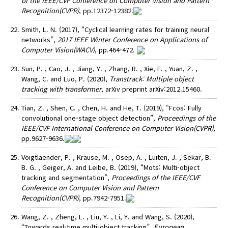
of the IEEE/CVF Conference on Computer Vision and Pattern
Recognition(CVPR)
, pp.12372-12382.
Smith, L. N. (2017), “Cyclical learning rates for training neural
networks”,
2017 IEEE Winter Conference on Applications of
Computer Vision(WACV)
, pp.464-472.
Sun, P. , Cao, J. , Jiang, Y. , Zhang, R. , Xie, E. , Yuan, Z. ,
Wang, C. and Luo, P. (2020),
Transtrack: Multiple object
tracking with transformer
, arXiv preprint arXiv:2012.15460.
Tian, Z. , Shen, C. , Chen, H. and He, T. (2019), “Fcos: Fully
convolutional one-stage object detection”,
Proceedings of the
IEEE/CVF International Conference on Computer Vision(CVPR)
,
pp.9627-9636.
Voigtlaender, P. , Krause, M. , Osep, A. , Luiten, J. , Sekar, B.
B. G. , Geiger, A. and Leibe, B. (2019), “Mots: Multi-object
tracking and segmentation”,
Proceedings of the IEEE/CVF
Conference on Computer Vision and Pattern
Recognition(CVPR)
, pp.7942-7951.
Wang, Z. , Zheng, L. , Liu, Y. , Li, Y. and Wang, S. (2020),
“Towards real-time multi-object tracking”,
European