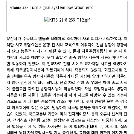
Turn signal system operation error
<Table 12>
운전자가 수동으로 핸들과 브레이크 조작하여 사고 회피가 가능하였다. 이
러한 사고 위험요인은 운행 전 사례 교육으로 이뤄져야 긴급 상황에 당황하
지 않고 능동적 대처가 이뤄질 수 있다. 둘째 자율주행자동차 출 발 시 뒤
차량과 사고를 예방하기 위해 출발 전 좌측 방향지시등이 작동되어야 하지
만 작동하지 않았다. 회 전교차로 진입 시에도 교차지점 사고를 예방하기
위해 좌측방향지시등이 작동되어야 하나 작동되지 않았다. 회전교차로 진
출 전에는 우측 방향지시등을 작동시켜 다른 차량에 알려야 하지만 작동되
지 않아 안전에 위 협이 되었다. 단일 차로 주행 중 우회전 하며 종료 시점
에 불필요한 좌회전 방향지시등이 작동되었다. 자율 주행자동차의 방향지
시등은 다른 차들과 소통을 가능하게 하여 사고를 예방할 수 있는 기능이
있으므로 이 에 대한 중요성이 강조되어야 한다. 셋째 원활한 운행 중 컴퓨
터 하드웨어에 작은 소음이 발생하여 시스템 본체를 해체하고 해결하는 모
습이 있었다. 국토교통부 기준에 따라 전자제어장치 등의 오류나 센서의 단
선, 전기신호 차단 등 고장이 발생할 수 있으므로 시스템의 이중화 설계, 고
장 발생을 감지 및 성능 자가진단 등 이 필요하다(MOLIT, 2020d). 실증
사례를 통해 자율주행시스템 기능 중요성 및 규정에 대한 명확한 인지가 필