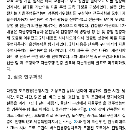
교육 과정 개발 절차는 해외 교통사고 주요 원인을 알아보고 이를 실증에
연계시킨 결과를 기반으로 자율 주행 교육 과정을 구성하였다. 실증 진행
절차는 자율주행운전능력 검증평가위원회를 구성하여 전문시험관 6명이 자
율주행자동차 운전능력 평가원 활동을 진행하였고 전문위원 6명이 위원회
운영 및 전문가 의견을 제시하는 방식으로 이뤄졌다. 검증평가위원회의 1차
내용은 자율주행자동차 운전능력 검증평가의 방향성 정 립 및 중점 검증과
제 도출로 이뤄졌고 2차 내용은 시나리오에 의해 연출된 상황에 따른 자율
주행자동차의 운전능력을 평가 하였다. 3차 내용은 단속류 구간에서의 자율
주행자동차의 운전능력을 평가하였다. 4차 내용 은 앞선 내용의 개선사항
점검 및 단속류 구간 평가를 진행하였다. 5차 내용은 단속류 구간과 BRT노
선을 함 께 주행하고 자율주행 검증 발표와 자문위원의 발표로 마무리하였
다.
2. 실증 연구과정
다양한 도로환경(운행시간, 기상조건 등)의 변화에 대응하여 출근 시간, 낮
시간, 퇴근 시간, 맑은 날, 비오 는 날, 흐린 날 등 각 조건에서 평가하였다.
실증은 아래 그림과 같이 세종시, 울산시 구간에서 자율주행 운 전주행능력
을 검증하는 형태로 이뤄졌다. 울산광역시는 <Fig.
1
>와 같이 연속류인 이
예로 14km구간, 오토벨 리로 9km구간, 도심부인 종가로 5km구간에서 실
증이 진행되었고 세종특별자치시는 <Fig.
2
>과 같이 도심부 인 한누리대로
5.7Km 시내 도로 구간의 버스전용중앙차로가 포함된 도로에서 진행되었