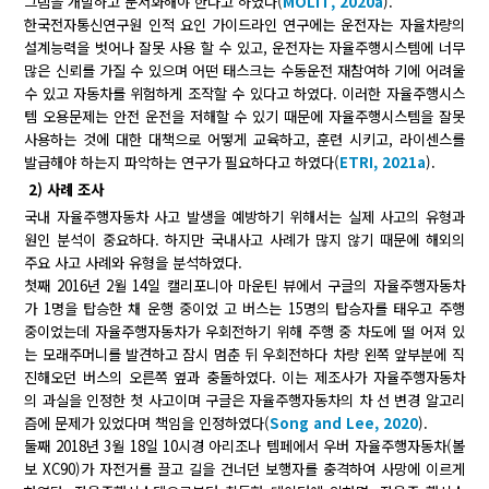
그램을 개발하고 문서화해야 한다고 하였다(
MOLIT, 2020a
).
한국전자통신연구원 인적 요인 가이드라인 연구에는 운전자는 자율차량의
설계능력을 벗어나 잘못 사용 할 수 있고, 운전자는 자율주행시스템에 너무
많은 신뢰를 가질 수 있으며 어떤 태스크는 수동운전 재참여하 기에 어려울
수 있고 자동차를 위험하게 조작할 수 있다고 하였다. 이러한 자율주행시스
템 오용문제는 안전 운전을 저해할 수 있기 때문에 자율주행시스템을 잘못
사용하는 것에 대한 대책으로 어떻게 교육하고, 훈련 시키고, 라이센스를
발급해야 하는지 파악하는 연구가 필요하다고 하였다(
ETRI, 2021a
).
2) 사례 조사
국내 자율주행자동차 사고 발생을 예방하기 위해서는 실제 사고의 유형과
원인 분석이 중요하다. 하지만 국내사고 사례가 많지 않기 때문에 해외의
주요 사고 사례와 유형을 분석하였다.
첫째 2016년 2월 14일 캘리포니아 마운틴 뷰에서 구글의 자율주행자동차
가 1명을 탑승한 채 운행 중이었 고 버스는 15명의 탑승자를 태우고 주행
중이었는데 자율주행자동차가 우회전하기 위해 주행 중 차도에 떨 어져 있
는 모래주머니를 발견하고 잠시 멈춘 뒤 우회전하다 차량 왼쪽 앞부분에 직
진해오던 버스의 오른쪽 옆과 충돌하였다. 이는 제조사가 자율주행자동차
의 과실을 인정한 첫 사고이며 구글은 자율주행자동차의 차 선 변경 알고리
즘에 문제가 있었다며 책임을 인정하였다(
Song and Lee, 2020
).
둘째 2018년 3월 18일 10시경 아리조나 템페에서 우버 자율주행자동차(볼
보 XC90)가 자전거를 끌고 길을 건너던 보행자를 충격하여 사망에 이르게