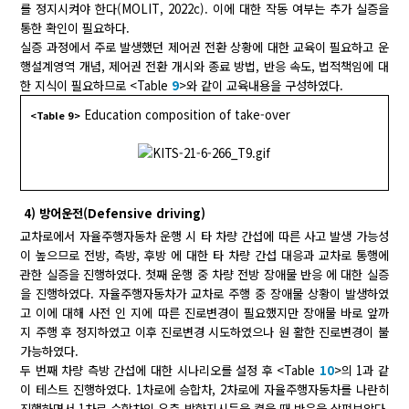
를 정지시켜야 한다(MOLIT, 2022c). 이에 대한 작동 여부는 추가 실증을
통한 확인이 필요하다.
실증 과정에서 주로 발생했던 제어권 전환 상황에 대한 교육이 필요하고 운
행설계영역 개념, 제어권 전환 개시와 종료 방법, 반응 속도, 법적책임에 대
한 지식이 필요하므로 <Table
9
>와 같이 교육내용을 구성하였다.
Education composition of take-over
<Table 9>
4) 방어운전(Defensive driving)
교차로에서 자율주행자동차 운행 시 타 차량 간섭에 따른 사고 발생 가능성
이 높으므로 전방, 측방, 후방 에 대한 타 차량 간섭 대응과 교차로 통행에
관한 실증을 진행하였다. 첫째 운행 중 차량 전방 장애물 반응 에 대한 실증
을 진행하였다. 자율주행자동차가 교차로 주행 중 장애물 상황이 발생하였
고 이에 대해 사전 인 지에 따른 진로변경이 필요했지만 장애물 바로 앞까
지 주행 후 정지하였고 이후 진로변경 시도하였으나 원 활한 진로변경이 불
가능하였다.
두 번째 차량 측방 간섭에 대한 시나리오를 설정 후 <Table
10
>의 1과 같
이 테스트 진행하였다. 1차로에 승합차, 2차로에 자율주행자동차를 나란히
진행하면서 1차로 승합차의 우측 방향지시등을 켰을 때 반응을 살펴보았다.