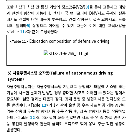
또한 차량과 차량 간 통신 기반의 정보공유(V2V)
8)
를 통해 교통사고 예방
과 안전성 향상이 가능하다. 앞서 미국 캘리포니아 DMV사고 통계와 실증
에서도 간섭에 대한 대응이 부족했고, 간섭 상황은 비접촉 교통사고, 트롤
리의 딜레마
9)
상황으로 이어질 수 있기 때문에 이에 대한 교육내용을
<Table
11
>과 같이 구성하였다.
Education composition of defensive driving
<Table 11>
5) 자율주행시스템 오작동(Failure of autonomous driving
system)
자율주행자동차는 자율주행시스템 기반으로 운행되기 때문에 시스템 또는
기능에 사소한 문제가 발생할 경우 중대한 사고로 이어질 수 있다는 점에서
중요하며 실증 결과는 다음과 같다. 첫째 운행 중 방향지시등 전자신호 오
류 발생이다. <Table
12
>의 1과 같이 운행 중 우측 차로 변경 가능 공간이
없는 상황에 우측 방 향지시등 수동 작동 후, 좌측 방향지시등을 작동하였
는데, <Table
12
>의 2와 같이 좌측 진로변경 시도 중 우 측 차로 변경 가
능 공간이 발생하자 핸들이 급격히 우측으로 꺾여 옹벽 추돌 직전 상황이
발생했다.