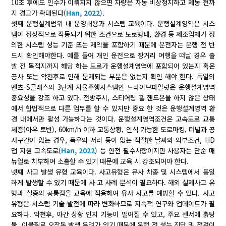
10초 후에도 인수가 이뤄지지 않으면 차량은 자동 비상정지하고 제동 전까
지 경고가 확대된다(
Han, 2022
).
셋째 운행설계범위 내 운영내용과 시스템 교육이다. 운행설계영역은 시스
템이 정상적으로 작동되기 위한 조건으로 도로형태, 환경 등 제조업체가 정
의한 시스템 성능 기준 또는 제약을 포함하기 때문에 운전자는 운행 전 반
드시 확인해야한다. 예를 들어 개인 운전으로 장거리 여행을 떠날 경우 출
발 전 목적지까지 해당 하는 도로가 운행설계영역에 포함되어 있는지 혹은
공사 또는 악천후로 인해 문제되는 부분은 없는지 확인 해야 한다. 독일의
벤츠 S클래스의 3단계 자율주행시스템인 드라이브파일럿은 운행설계영역
중요성을 강조 하고 있다. 전방주시, 스티어링 휠 핸드온을 하지 않은 상태
에서 합법적으로 다른 업무를 할 수 있지만 중요 한 것은 운행설계영역 환
경 내에서만 활성 가능하다는 것이다. 운행설계영역조건은 고속도로 교통
체증(아우 토반), 60km/h 이하 교통상황, 인식 가능한 도로마킹, 터널과 공
사구간이 없는 경우, 폭우와 서리 등이 없는 적절한 날씨와 외부조건, HD
맵 지원 고속도로(
Han, 2022
) 등 안전 필수사항이지만 사용자는 단순 매
뉴얼로 치부하여 소홀할 수 있기 때문에 교육 시 강조되어야 한다.
넷째 사고 발생 유형 교육이다. 사고유형은 유사 차종 및 시스템에서 동일
하게 발생할 수 있기 때문에 사 고 사례 분석이 필요하다. 해외 실제사고 유
형과 실증의 공통점을 교육에 적용하여 유사 사고를 예방할 수 있다. 사고
유형은 시스템 기술 발전에 따라 변화하므로 지속적 연구와 업데이트가 필
요하다. 악천후, 야간 상황 인지 기능이 떨어질 수 있고, 주요 센서에 흙탕
물, 이물질로 오작동 발생 우려가 있기 때문에 운행 전 성능 진단 및 점검이