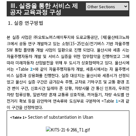
Ⅲ. 실증을 통한 서비스 제
공자 교육과정 구성
1. 실증 연구방법
본 실증 사업은 ㈜오토노머스에이투지와 도로교통공단, (재)울산테크노파
크에서 공동 연구 개발하고 있는 소형(15~25인승)전기버스 기반 자율주행
SW 통합 플랫폼 개발 사업의 일환으로 진행 되었다. 울산시와 세종 시는
자율주행자동차 개발 및 서비스 실증을 위한 업무협약을 진행하였고 그에
따라 미래자동차 산업발전을 위해 두 도시가 상호협력하고 있다. 울산시에
서는 <Table
2
>와 같이 자율주행자동차 개발, 세종시에서는 자 율주행서
비스 실증과 상용화를 진행한다. 실증 대상지는 울산시와 세종시가 선정되
었고 울산시 실증 구간은 급가감속 주행, 교차로 기하구조 및 교통 환경 조
건 변이 구간, 신호시간 딜레마 존 상황, 차량사물 간 통신 인프라, 우회전
차량 합류상황, 일반차량 혼재 교통류 상호작용, 끼어들기, 차량 속도별 안
전거리 확보 등을 감안하여 연속류와 도심부로 구분하여 <Table
1
>과 같
이 구간을 선정하였다.
Section of substantiation in Ulsan
<Table 1>