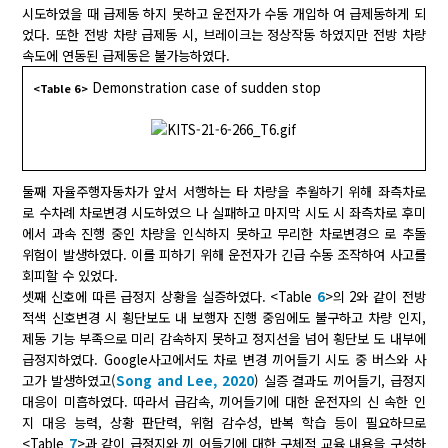
시도하였을 때 급제동 하지 못하고 운전자가 수동 개입하 여 급제동하게 되
었다. 또한 전방 차량 급제동 시, 브레이크는 정상작동 하였지만 전방 차량
속도에 연동된 급제동은 불가능하였다.
Demonstration case of sudden stop
<Table 6>
둘째 자율주행자동차가 앞서 서행하는 타 차량을 추월하기 위해 좌측차로
로 수차례 차로변경 시도하였으 나 실패하고 마지막 시도 시 좌측차로 후미
에서 과속 진행 중인 차량을 인식하지 못하고 무리한 차로변경으 로 추돌
위험이 발생하였다. 이를 피하기 위해 운전자가 긴급 수동 조작하여 사고를
회피할 수 있었다.
셋째 신호에 따른 급정지 상황을 실증하였다. <Table
6
>의 2와 같이 전방
적색 신호변경 시 횡단보도 내 보행자 진행 중임에도 불구하고 차량 인지,
제동 기능 부족으로 미리 감속하지 못하고 정지선을 넘어 횡단보 도 내부에
급정지하였다. Google사고에서도 차로 변경 끼어들기 시도 중 버스와 사
고가 발생하였고(
Song and Lee, 2020
) 실증 결과도 끼어들기, 급정지
대응이 미흡하였다. 따라서 급감속, 끼어들기에 대한 운전자의 신 속한 인
지 대응 능력, 상황 판단력, 위험 감수성, 반복 학습 등이 필요하므로
<Table
7
>과 같이 급정지와 끼 어들기에 대한 구체적 교육 내용을 구성하