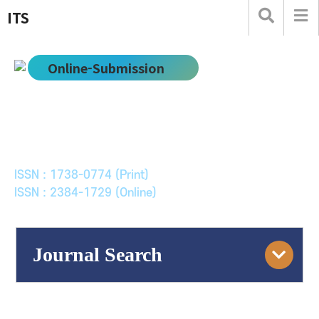
ITS
Online-Submission
한국ITS학회논문지
Journal of Korean Society of Intelligent Transport
Systems
ISSN : 1738-0774 (Print)
ISSN : 2384-1729 (Online)
Journal Search
Engine
Volume/Issue :