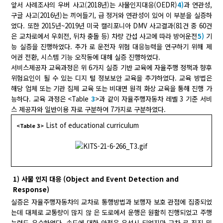
앞서 사례조사의 우버 사고(2018년)는 사물인지대응(OEDR)
4)
과 연관성,
구글 사고(2016년)는 끼어들기, 급 정거와 연관성이 있어 이 부분을 실증하
였다. 또한 2015년~2019년 미국 캘리포니아 DMV 사고결과(81건 중 60건
은 교차로에서 우회전, 뒤차 충돌 등) 차량 간섭 사고에 따라 방어운전
5)
기
능 실증을 진행하였다. 추가 로 운전자 위험 대응능력을 연구하기 위해 제
어권 전환, 시스템 기능 오작동에 대해 실증 진행하였다.
서비스제공자 교육과정은 위 6가지 실증 기반 교육에 자율주행 정책과 향후
위험요인이 될 수 있는 디지 털 정보보안 교육을 추가하였다. 교육 방법은
해당 업체 또는 기관 집체 교육 또는 비대면 원격 화상 교육을 통해 진행 가
능하다. 교육 과정은 <Table
3
>과 같이 자율주행자동차 레벨 3 기준 서비
스 제공자와 일반이용 자로 구분하여 7가지로 구분하였다.
List of educational curriculum
<Table 3>
1) 사물 인지 대응 (Object and Event Detection and
Response)
실증은 자율주행자동차의 교차로 통행방법과 보행자 보호 관점에 집중되었
는데 대체로 교통량이 많지 않 은 도로에서 운행은 원활히 진행되었고 주행
능력도 우수하였다. 속도에 대한 안전은 우선시 되었지만 교차 로 직진 및