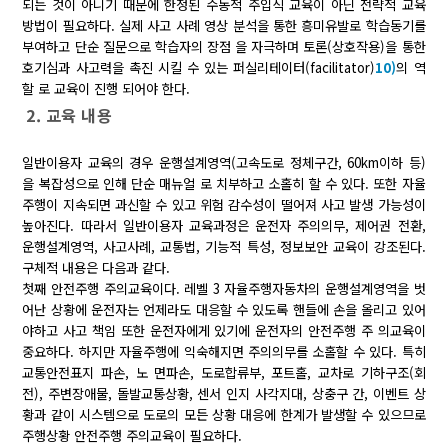
되는 것이 아니기 때문에 한정된 수동적 주입식 교육이 아닌 전략적 교육
방법이 필요하다. 실제 사고 사례 영상 분석을 통한 흥미유발로 학습동기를
부여하고 단순 질문으로 학습자의 장점 을 자극하며 토론(상호작용)을 통한
호기심과 사고력을 촉진 시킬 수 있는 퍼실리테이터(facilitator)
10)
의 역
할 로 교육이 진행 되어야 한다.
2. 교육 내용
일반이용자 교육의 경우 운행설계영역(고속도로 정체구간, 60km이하 등)
을 복잡성으로 인해 단순 매뉴얼 로 치부하고 소홀히 할 수 있다. 또한 자율
주행이 지속되면 과신할 수 있고 위험 감수성이 떨어져 사고 발생 가능성이
높아진다. 따라서 일반이용자 교육과정은 운전자 주의의무, 제어권 전환,
운행설계영역, 사고사례, 교통법, 기능적 특성, 정보보안 교육이 강조된다.
구체적 내용은 다음과 같다.
첫째 안전주행 주의교육이다. 레벨 3 자율주행자동차의 운행설계영역을 벗
어난 상황에 운전자는 언제라도 대응할 수 있도록 핸들에 손을 올리고 있어
야하고 사고 책임 또한 운전자에게 있기에 운전자의 안전주행 주 의교육이
중요하다. 하지만 자율주행에 익숙해지면 주의의무를 소홀할 수 있다. 특히
교통안전표지 파손, 노 면파손, 도로합류부, 포트홀, 교차로 기하구조(회
전), 주변장애물, 돌발교통상황, 센서 인지 사각지대, 상충구 간, 이벤트 상
황과 같이 시스템으로 도로의 모든 상황 대응에 한계가 발생할 수 있으므로
주행상황 안전주행 주의교육이 필요하다.