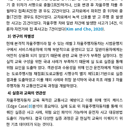
기 중 뒤차가 서행으로 충돌(18건)하거나, 신호 변경 후 자율주행 차를 추
월하다 접촉(4건)한 경 우도 22건이었다. 교차로에서 좌회전 중 뒤차와 충
돌(7건)한 경우도 8건이었다. 교차로에서 녹색 신호를 받 고 주행 중 발생
한 사고는 21건이었다. 자율주행 차와 일반 차간에 발생한 사고가 14건, 이
륜차·자전거와 접 촉사고는 7건이었다(
Kim and Cho, 2020
).
3) 연구의 차별성
현재 본격적 자율주행이라 할 수 있는 레벨 3 자율주행자동차는 시범운행지
구에서 서비스제공자에 의해 부분적으로 운영되고 있고 일반이용자에게는
여전히 상용화 되지 않았기 때문에 관련 교육 연구가 부족한 실정이다. 현
실적 교육 구성을 위한 국내 사례가 부족하기 때문에 실 도로 실증을 통해
위험 요인을 도출하 였다. 객관성과 수용성을 위해 인간 운전자에게 적용되
는 도로주행시험 채점표(도로교통법 시행규칙 별지 제51호)기반으로 실증
결과를 도출하였고 이를 해외 사례와 취합 분석하여 국내 최초 레벨 3 자율
주행자동 차 교통안전교육 과정을 개발하였다.
4) 실증과 교육의 연관성
자율주행자동차 교육 목적은 교통사고 예방이고 이를 위해 엣지 케이스
(Edge Case)
3)
분석이 중요하다. 실제 도로 위 자율주행자동차를 통해 이
뤄진 실증은 사고 사례, 위험 요인 파악이 가능하여 운전자 사고 대응방법
도출이 가능하다. 결국 다양한 실증 과정은 곧 현실적 교육이 이뤄지기 위
한 기초 데이터가 되는 것이다.