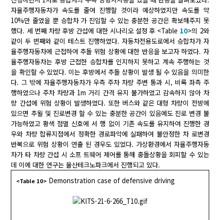
자율주행자동차가 속도를 줄여 진행할 것이라 예상하였지만 속도를 약
10%만 줄였을 뿐 승합차 가 진입할 수 있는 충분한 공간은 확보해주지 못
했다. 세 번째 차량 후방 간섭에 대한 시나리오 설정 후 <Table
10
>의 2와
같이 두 번째와 같이 테스트 진행하였다. 자동차전용도로에서 승합차가 자
율주행자동차에 근접하여 추돌 위험 상황에 대한 반응을 보고자 하였다. 자
율주행자동차는 후방 근접한 승합차를 인지하지 못하고 계속 주행하는 것
을 확인할 수 있었다. 이는 후방에서 추돌 상황이 발생 될 수 있음을 의미한
다. 그 밖에 자율주행자동차가 우측 주차 차량 주변 통과 시, 비록 좌측 주
행하였으나 주차 차량과 1m 거리 간격 유지 불가하였고 감속하지 않아 차
량 간섭에 위험 상황이 발생하였다. 또한 버스와 같은 대형 차량이 전방에
있으면 추월 및 진로변경 할 수 있는 충분한 공간이 있음에도 진로 변경 불
가능하였고 황색 점멸 신호에 서 행 없이 기존 속도를 유지하여 진행한 경
우와 차량 합류지점에서 정확한 경로파악에 실패하여 불안정한 차 로변경
반복으로 위험 상황이 연출 된 경우도 있었다. 가상환경에서 자율주행자동
차가 타 차량 간섭 시 소프 트웨어 제어를 통해 충돌상황을 회피할 수 있는
데 이에 대한 연구는 울산테크노파크에서 진행되고 있다.
Demonstration case of defensive driving
<Table 10>