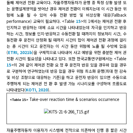
둘째 제어권 전환 교육이다. 자율주행자동차가 운행 중 특정 상황 발생 또
는 운행설계영역을 벗어난 경우 제어권 전환이 이뤄지는데 이 시간 동안 위
험에 노출 될 수 있어 수동 전환 방법 및 비상상황 대응(Fallback
performance) 교육이 필요하다. <Table
15
>의 1에서는 제어권 전환 후
인지하고 반응하는 데에 소요 시간을 나타내었는데 자극을 인지하고 반응
하는 시간, 정보를 인지·반응하고 수동전환 할 때까지의 정보처리 시간, 수
동전환 후 운전이 안정화 될 때까지 시간의 합이 제어권 전환 과정에 걸리
는 총 시간이 되고 운전자는 이 시간 동안 위험에 노출 될 수밖에 없음
(
ETRI, 2021b
)을 구체적으로 나타내어 사고 예방을 위한 충분한 제어 권
전환 시간의 필요성을 나타내고 있다. 또한 한국교통연구원에서는 <Table
15
>의 2와 같이 제어권 전환 요 청 후 운전자 반응 있을 경우와 없을 경우
로 구분하여 연구하였는데 반응 없을 경우 위험 최소화 운행(최대 한 감속
및 비상 조향으로 대응하는 기준)을 하고 운전자 반응이 있으면 수동으로
주행하게 되는 제어권 전 환 후 발생 가능 시나리오를 구성하여 흐름도로
나타내었다(
KOTI, 2020
).
Take-over reaction time & scenarios occurrence
<Table 15>
자율주행자동차 이용자가 시스템에 전적으로 의존하여 진행 중 짧은 시간