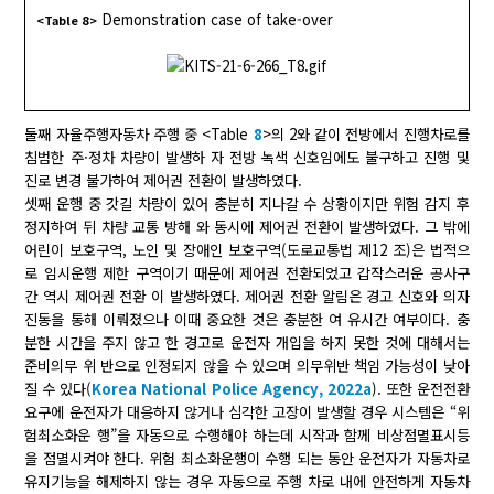
Demonstration case of take-over
<Table 8>
둘째 자율주행자동차 주행 중 <Table
8
>의 2와 같이 전방에서 진행차로를
침범한 주·정차 차량이 발생하 자 전방 녹색 신호임에도 불구하고 진행 및
진로 변경 불가하여 제어권 전환이 발생하였다.
셋째 운행 중 갓길 차량이 있어 충분히 지나갈 수 상황이지만 위험 감지 후
정지하여 뒤 차량 교통 방해 와 동시에 제어권 전환이 발생하였다. 그 밖에
어린이 보호구역, 노인 및 장애인 보호구역(도로교통법 제12 조)은 법적으
로 임시운행 제한 구역이기 때문에 제어권 전환되었고 갑작스러운 공사구
간 역시 제어권 전환 이 발생하였다. 제어권 전환 알림은 경고 신호와 의자
진동을 통해 이뤄졌으나 이때 중요한 것은 충분한 여 유시간 여부이다. 충
분한 시간을 주지 않고 한 경고로 운전자 개입을 하지 못한 것에 대해서는
준비의무 위 반으로 인정되지 않을 수 있으며 의무위반 책임 가능성이 낮아
질 수 있다(
Korea National Police Agency, 2022a
). 또한 운전전환
요구에 운전자가 대응하지 않거나 심각한 고장이 발생할 경우 시스템은 “위
험최소화운 행”을 자동으로 수행해야 하는데 시작과 함께 비상점멸표시등
을 점멸시켜야 한다. 위험 최소화운행이 수행 되는 동안 운전자가 자동차로
유지기능을 해제하지 않는 경우 자동으로 주행 차로 내에 안전하게 자동차