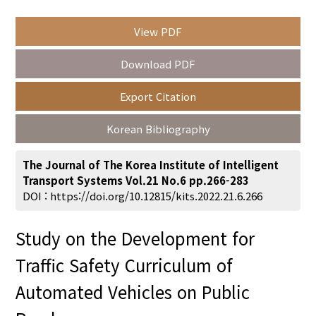
View PDF
Year(s) :
Download PDF
to
Export Citation
Search :
Korean Bibliography
The Journal of The Korea Institute of Intelligent
Transport Systems Vol.21 No.6 pp.266-283
DOI :
https://doi.org/10.12815/kits.2022.21.6.266
Search
Advanced Search
Study on the Development for
Adode Reader(link)
Traffic Safety Curriculum of
Automated Vehicles on Public