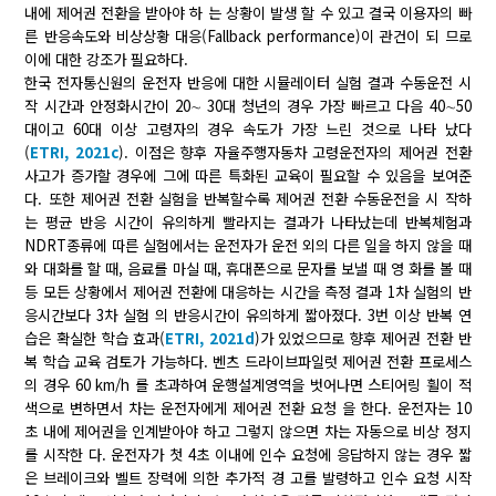
내에 제어권 전환을 받아야 하 는 상황이 발생 할 수 있고 결국 이용자의 빠
른 반응속도와 비상상황 대응(Fallback performance)이 관건이 되 므로
이에 대한 강조가 필요하다.
한국 전자통신원의 운전자 반응에 대한 시뮬레이터 실험 결과 수동운전 시
작 시간과 안정화시간이 20∼ 30대 청년의 경우 가장 빠르고 다음 40∼50
대이고 60대 이상 고령자의 경우 속도가 가장 느린 것으로 나타 났다
(
ETRI, 2021c
). 이점은 향후 자율주행자동차 고령운전자의 제어권 전환
사고가 증가할 경우에 그에 따른 특화된 교육이 필요할 수 있음을 보여준
다. 또한 제어권 전환 실험을 반복할수록 제어권 전환 수동운전을 시 작하
는 평균 반응 시간이 유의하게 빨라지는 결과가 나타났는데 반복체험과
NDRT종류에 따른 실험에서는 운전자가 운전 외의 다른 일을 하지 않을 때
와 대화를 할 때, 음료를 마실 때, 휴대폰으로 문자를 보낼 때 영 화를 볼 때
등 모든 상황에서 제어권 전환에 대응하는 시간을 측정 결과 1차 실험의 반
응시간보다 3차 실험 의 반응시간이 유의하게 짧아졌다. 3번 이상 반복 연
습은 확실한 학습 효과(
ETRI, 2021d
)가 있었으므로 향후 제어권 전환 반
복 학습 교육 검토가 가능하다. 벤츠 드라이브파일럿 제어권 전환 프로세스
의 경우 60 km/h 를 초과하여 운행설계영역을 벗어나면 스티어링 휠이 적
색으로 변하면서 차는 운전자에게 제어권 전환 요청 을 한다. 운전자는 10
초 내에 제어권을 인계받아야 하고 그렇지 않으면 차는 자동으로 비상 정지
를 시작한 다. 운전자가 첫 4초 이내에 인수 요청에 응답하지 않는 경우 짧
은 브레이크와 벨트 장력에 의한 추가적 경 고를 발령하고 인수 요청 시작