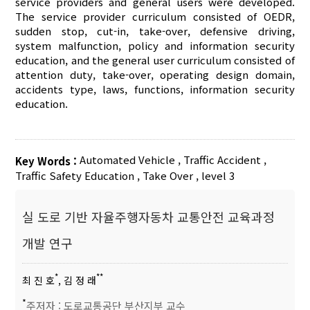
service providers and general users were developed.
The service provider curriculum consisted of OEDR,
sudden stop, cut-in, take-over, defensive driving,
system malfunction, policy and information security
education, and the general user curriculum consisted of
attention duty, take-over, operating design domain,
accidents type, laws, functions, information security
education.
Automated Vehicle
,
Traffic Accident
,
Key Words :
Traffic Safety Education
,
Take Over
,
level 3
실 도로 기반 자율주행자동차 교통안전 교육과정
개발 연구
*
**
최 진 호
, 김 정 래
*
주저자 : 도로교통공단 부산지부 교수