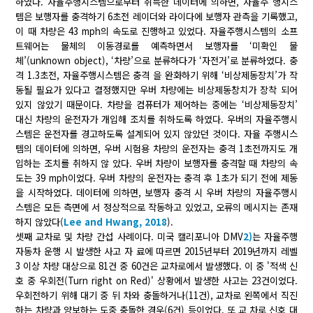
하였다. 자율주행시스템으로부터 취득한 데이터에 의하면, 자율주 행시스
템은 보행자를 충격하기 6초전 레이더와 라이다에 보행자 관측을 기록했고,
이 때 차량은 43 mph의 속도로 진행하고 있었다. 자율주행시스템의 소프
트웨어는 물체의 이동경로를 예측하면서 보행자를 ‘미확인 물
체’(unknown object), ‘차량’으로 분류하다가 ‘자전거’로 분류하였다. 충
격 1.3초전, 자율주행시스템은 충격 을 완화하기 위해 ‘비상제동장치’가 작
동될 필요가 있다고 결정했지만 우버 차량에는 비상제동창치가 장착 되어
있지 않았기 때문이다. 차량을 컴퓨터가 제어하는 중에는 ‘비상제동장치’
대신 차량의 운전자가 개입해 조치를 취하도록 하였다. 우버의 자율주행시
스템은 운전자를 경고하도록 설계되어 있지 않았던 것이다. 자율 주행시스
템의 데이터에 의하면, 우버 시험용 차량의 운전자는 충격 1초전까지도 개
입하는 조치를 취하지 않 았다. 우버 차량이 보행자를 충격할 때 차량의 속
도는 39 mph이었다. 우버 차량의 운전자는 충격 후 1초가 되기 전에 제동
을 시작하였다. 데이터에 의하면, 보행자 충격 시 우버 차량의 자율주행시
스템은 모든 측면에 서 정상적으로 작동하고 있었고, 오류의 메시지는 존재
하지 않았다(
Lee and Hwang, 2018
).
셋째 교차로 및 차량 간섭 사례이다. 미국 캘리포니아 DMV
2)
는 자율주행
자동차 운행 시 발생한 사고 자 료에 따르면 2015년부터 2019년까지 레벨
3 이상 차량 대상으로 81건 중 60건은 교차로에서 발생했다. 이 중 '적색 신
호 중 우회전(Turn right on Red)' 상황에서 발생한 사고는 23건이었다.
우회전하기 위해 대기 중 뒤 차와 충돌하거나(11건), 교차로 왼쪽에서 직진
하는 차량과 양보하는 도중 충돌한 경우(6건) 등이었다. 또 교 차로 신호 대