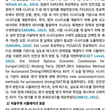
다(
Park et al., 2019
). 일본의 SAKURA 프로젝트는 AV의 안전성을 검
증하기 위해 시나리오 기 반 평가 절차를 개발하였으며, PEGASUS 프로젝
트에서 정의한 상황, 범위, 시험 세 가지 단계의 시나리오를 기반으로 하여
시나리오를 개발하였다. 특히, 범위 시나리오를 개발하기 위해 실제 사고
데이터와 주행궤적 데이터를 활용하여 시나리오 매개변수 항목과 범위를
구성하였다(
SAKURA, 2023
). 또한, 시험 시나리오를 개 발하기 위해 변
수 검색 엔진을 이용하여 범위 시나리오에서 구체적 실험값을 선택한 후 예
측 가능한 모든 시나리오 중 실제로 실험이 필요한 시나리오를 도출하였다
(
SAKURA, 2023
). Set Level 프로젝트는 PEGASUS 프로젝트의 시나
리오 형태를 기반으로 실도로 테스트의 문제점을 해결하기 위해 시뮬레이
션을 이용한 AV의 안전성 평가 방법 및 기준을 마련하였다(
SET Level,
2023
). the United Nations Economic Commission for
Europe(UNECE) Working Party 29(WP.29)의 Validation Method
for Automated Driving(VMAD)에서는 AV의 기 능을 평가하는 시나리
오 기반의 새로운 평가 방법에 대해 정의하는 new assessment/test
methods for automated driving(NATM)을 발표하였다. 또한, 안전성
평가 방법으로 시뮬레이션 테스트, 트랙 테스트, 실도로 테스트를 정의하였
다. 이와 함께 VMAD는 평가 방법별 평가 목적과 특징을 제시하여 구체적
인 AV의 기능 평가를 위 한 프레임워크를 제공하였다(
UNECE, 2021
).
2) 자율주행 시뮬레이션 표준
AV 안전성 평가 시나리오가 효율적으로 활용되기 위해서는 시나리오를 시