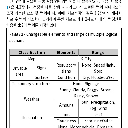
이션 구현에 필요한 특정 실험값을 입력하는 데 활용하였다. 다음 <Table
1
>은 4.3장에서 선정한 다중 상황 시나리오에서 도출된 범위 시나리오의
조정 가능한 요소 및 범위이 다. 이때, 차로변경의 경우 3.2장에서 제시한
차로 수 변화 최소화에 근거하여 주변 차로로 최대 2차로 이내 의 변경만을
허용한 ±2의 범위를 지정하였다.
Changeable elements and range of multiple logical
<Table 1>
scenario
Classification
Elements
Range
Map
K-City
Regulatory
None, Speed limit,
Signs
Drivable
signs
Stop
area
Surface
Condition
Dry, Flooded,Wet
Temporary structures
None, Signage
Sunny, Cloudy, Foggy, Storm,
Rainy, Snowy
Weather
Sun, Precipitation,
Amount
Fog, wind
Time
1~24
Illumination
Cloudiness
zero~nineOktas
None, Motor vehicle, Obstacle,