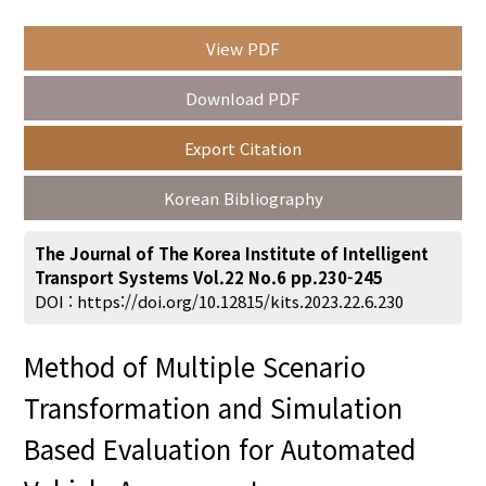
View PDF
Year(s) :
Download PDF
to
Export Citation
Search :
Korean Bibliography
The Journal of The Korea Institute of Intelligent
Transport Systems Vol.22 No.6 pp.230-245
DOI :
https://doi.org/10.12815/kits.2023.22.6.230
Search
Advanced Search
Method of Multiple Scenario
Adode Reader(link)
Transformation and Simulation
Based Evaluation for Automated