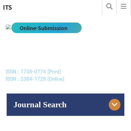
ITS
Online-Submission
한국ITS학회논문지
Journal of Korean Society of Intelligent Transport
Systems
ISSN : 1738-0774 (Print)
ISSN : 2384-1729 (Online)
Journal Search
Engine
Volume/Issue :