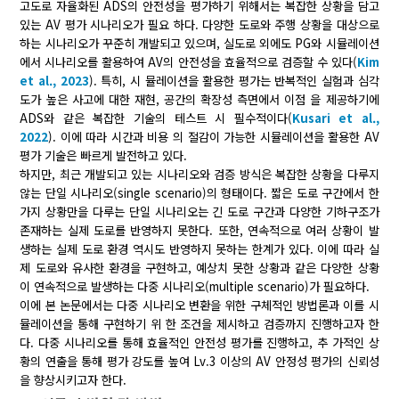
고도로 자율화된 ADS의 안전성을 평가하기 위해서는 복잡한 상황을 담고
있는 AV 평가 시나리오가 필요 하다. 다양한 도로와 주행 상황을 대상으로
하는 시나리오가 꾸준히 개발되고 있으며, 실도로 외에도 PG와 시뮬레이션
에서 시나리오를 활용하여 AV의 안전성을 효율적으로 검증할 수 있다(
Kim
et al., 2023
). 특히, 시 뮬레이션을 활용한 평가는 반복적인 실험과 심각
도가 높은 사고에 대한 재현, 공간의 확장성 측면에서 이점 을 제공하기에
ADS와 같은 복잡한 기술의 테스트 시 필수적이다(
Kusari et al.,
2022
). 이에 따라 시간과 비용 의 절감이 가능한 시뮬레이션을 활용한 AV
평가 기술은 빠르게 발전하고 있다.
하지만, 최근 개발되고 있는 시나리오와 검증 방식은 복잡한 상황을 다루지
않는 단일 시나리오(single scenario)의 형태이다. 짧은 도로 구간에서 한
가지 상황만을 다루는 단일 시나리오는 긴 도로 구간과 다양한 기하구조가
존재하는 실제 도로를 반영하지 못한다. 또한, 연속적으로 여러 상황이 발
생하는 실제 도로 환경 역시도 반영하지 못하는 한계가 있다. 이에 따라 실
제 도로와 유사한 환경을 구현하고, 예상치 못한 상황과 같은 다양한 상황
이 연속적으로 발생하는 다중 시나리오(multiple scenario)가 필요하다.
이에 본 논문에서는 다중 시나리오 변환을 위한 구체적인 방법론과 이를 시
뮬레이션을 통해 구현하기 위 한 조건을 제시하고 검증까지 진행하고자 한
다. 다중 시나리오를 통해 효율적인 안전성 평가를 진행하고, 추 가적인 상
황의 연출을 통해 평가 강도를 높여 Lv.3 이상의 AV 안정성 평가의 신뢰성
을 향상시키고자 한다.