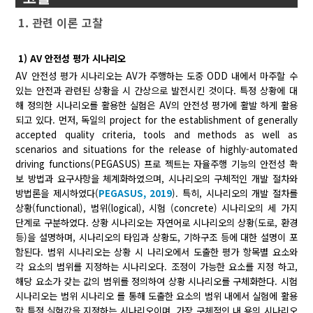
1. 관련 이론 고찰
1) AV 안전성 평가 시나리오
AV 안전성 평가 시나리오는 AV가 주행하는 도중 ODD 내에서 마주할 수
있는 안전과 관련된 상황을 시 간상으로 발전시킨 것이다. 특정 상황에 대
해 정의한 시나리오를 활용한 실험은 AV의 안전성 평가에 활발 하게 활용
되고 있다. 먼저, 독일의 project for the establishment of generally
accepted quality criteria, tools and methods as well as
scenarios and situations for the release of highly-automated
driving functions(PEGASUS) 프로 젝트는 자율주행 기능의 안전성 확
보 방법과 요구사항을 체계화하였으며, 시나리오의 구체적인 개발 절차와
방법론을 제시하였다(
PEGASUS, 2019
). 특히, 시나리오의 개발 절차를
상황(functional), 범위(logical), 시험 (concrete) 시나리오의 세 가지
단계로 구분하였다. 상황 시나리오는 자연어로 시나리오의 상황(도로, 환경
등)을 설명하며, 시나리오의 타입과 상황도, 기하구조 등에 대한 설명이 포
함된다. 범위 시나리오는 상황 시 나리오에서 도출한 평가 항목별 요소와
각 요소의 범위를 지정하는 시나리오다. 조정이 가능한 요소를 지정 하고,
해당 요소가 갖는 값의 범위를 정의하여 상황 시나리오를 구체화한다. 시험
시나리오는 범위 시나리오 를 통해 도출한 요소의 범위 내에서 실험에 활용
할 특정 실험값을 지정하는 시나리오이며, 가장 구체적인 내 용의 시나리오