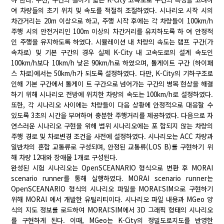
여 차량들의 초기 위치 및 속도를 적절히 조절하였다. 시나리오 시작 시의
차간거리는 20m 이상으로 하고, 주행 시작 후에는 각 차량들이 100km/h
주행 시의 안전거리인 100m 이상의 차간거리를 유지하도록 하 여 안정적
인 주행을 유지하도록 하였다. 시뮬레이션 내 차량의 속도는 램프 구간(가
속차로) 및 기본 구간의 경우 실제 K-City 내 고속도로의 설계 속도인
100km/h보다 10km/h 낮은 90km/h로 하였으며, 톨게이트 구간 (하이패
스 차로)에서는 50km/h가 되도록 설정하였다. 다만, K-City의 기하구조로
인해 기본 구간에서 톨게이 트 구간으로 넘어가는 구간의 병목 현상을 해결
하기 위해 시나리오 전방에 위치한 차량의 속도는 100km/h로 설정하였다.
또한, 각 시나리오 사이에는 차량들이 다음 상황에 안정적으로 대응할 수
있도록 3초의 시간을 부여하여 충분한 주행거리를 제공하였다. 다음으로 자
연스러운 시나리오 구현을 위해 범위 시나리오에는 포 함되지 않는 차량의
주행 경로 및 차로변경 조건을 사전에 설정하였다. 시나리오는 ACC 차량과
일반차의 혼합 교통류로 구성되며, 안정된 교통류(LOS B)를 구현하기 위
해 차량 12대와 장애물 1개로 구성된다.
완성된 시험 시나리오는 OpenSCEANARIO 형식으로 변환 후 MORAI
scenario runner를 통해 실행하였다. MORAI scenario runner는
OpenSCEANARIO 형식의 시나리오 파일을 MORAI:SIM으로 구현하기
위해 MORAI 에서 개발한 유틸리티이다. 시나리오 파일 내용과 MGeo 양
식의 지도 정보를 로드하여 MORAI:SIM에서 3D 그래픽 형태의 시나리오
를 구현하게 된다. 이때, MGeo는 K-City의 정밀도로지도를 반영한