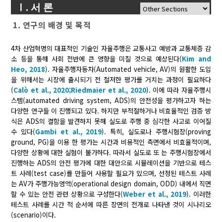
Ⅰ. 서 론
1. 연구의 배경 및 목적
4차 산업혁명의 대표적인 기술인 자율주행은 교통사고 예방과 교통체증 감
소 등을 통해 사회 전반에 큰 영향을 미칠 것으로 예상된다(
Kim and
Heo, 2018
). 자율주행자동차(Automated vehicle, AV)의 원활한 도입
을 위해서는 시장에 출시되기 전 철저한 평가를 거치는 과정이 필요하다
(
Calò et al., 2020;
Riedmaier et al., 2020
). 이에 따라 자율주행시
스템(automated driving system, ADS)의 안전성을 평가하고자 하는
다양한 연구들 이 진행되고 있다. 하지만 부적절하거나 비효율적인 검증 방
식은 ADS의 결함을 발견하지 못해 실도로 주행 중 심각한 사고로 이어질
수 있다(
Gambi et al., 2019
). 특히, 실도로나 주행시험장(proving
ground, PG)을 이용 한 평가는 시간과 비용적인 측면에서 비효율적이며,
다양한 상황에 대한 실험이 불가하다. 따라서 실도로 또 는 주행시험장에서
진행하는 ADS의 안전 평가에 대한 대안으로 시뮬레이션을 기반으로 테스
트 사례(test case)를 만들어 사용할 필요가 있으며, 선정된 테스트 사례
는 AV가 주행가능영역(operational design domain, ODD) 내에서 직면
할 수 있는 안전 관련 상황으로 구성한다(
Weber et al., 2019
). 이러한
테스트 사례를 시간 적 순서에 따른 장면의 전개로 나타낸 것이 시나리오
(scenario)이다.