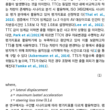
충돌이 발생했다는 것을 의미한다. TTC는 동일한 차선 내에 비교하고자 하
는 차량이 존재하는 시나리오 분석 시 활용하며, ISO 34502에서도 시나리
오 평가 분야에서 활용하고 있어 평가지표로 선정하였 다(
Thal et al.,
2023
). 검증에서 TTC의 임계값은 Lv.3 이상의 AV 대상이므로 인간의 인
지반응시간인 1.5초보 다 작은 1.0초로 설정하였다(
Lee et al., 2022
).
TTC 값이 임계값 이하면 충돌 위험이 높은 사고 취약 상황임 을 의미한다.
다만,
Park et al.(2021)
에 따르면 TTC의 경우 차로변경을 수행하는 AV
평가지표로 활용하기에 는 부족하다고 판단하고 있어 이를 보완하고자
TTS를 함께 사용하였다. TTS는 차량이 차선을 변경하는 상 황에서 충돌을
방지하기 위해 회피하는 움직임을 시작해야 하는 시간으로 다음 식(
1
)을 통
해 구할 수 있다 (
Ackermann et al., 2014
). TTS가 작을수록 충돌의
위험도가 높으며, TTS가 0보다 작은 경우 조향에 의한 충돌 회피가 불가능
해진다(
Tamke et al., 2011
).
(1)
where,
y
=
lateral displacement
a
=
maximum laeterl acceleration
τ
=
steering loss time
(0.1
s
)
본 연구에서는 구간별 시나리오에 따라 평가지표를 다르게 활용하였다. 램