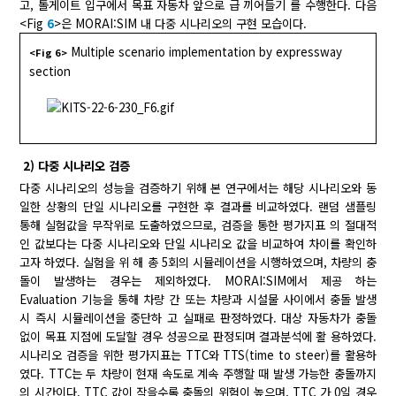
고, 톨게이트 입구에서 목표 자동차 앞으로 급 끼어들기 를 수행한다. 다음
<Fig
6
>은 MORAI:SIM 내 다중 시나리오의 구현 모습이다.
Multiple scenario implementation by expressway
<Fig 6>
section
2) 다중 시나리오 검증
다중 시나리오의 성능을 검증하기 위해 본 연구에서는 해당 시나리오와 동
일한 상황의 단일 시나리오를 구현한 후 결과를 비교하였다. 랜덤 샘플링
통해 실험값을 무작위로 도출하였으므로, 검증을 통한 평가지표 의 절대적
인 값보다는 다중 시나리오와 단일 시나리오 값을 비교하여 차이를 확인하
고자 하였다. 실험을 위 해 총 5회의 시뮬레이션을 시행하였으며, 차량의 충
돌이 발생하는 경우는 제외하였다. MORAI:SIM에서 제공 하는
Evaluation 기능을 통해 차량 간 또는 차량과 시설물 사이에서 충돌 발생
시 즉시 시뮬레이션을 중단하 고 실패로 판정하였다. 대상 자동차가 충돌
없이 목표 지점에 도달할 경우 성공으로 판정되며 결과분석에 활 용하였다.
시나리오 검증을 위한 평가지표는 TTC와 TTS(time to steer)를 활용하
였다. TTC는 두 차량이 현재 속도로 계속 주행할 때 발생 가능한 충돌까지
의 시간이다. TTC 값이 작을수록 충돌의 위험이 높으며, TTC 가 0일 경우