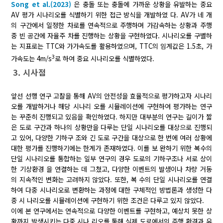
Song et al.(2023)
은 충돌 또는 충돌에 가까운 상황을 유발하는 중요
AV 평가 시나리오를 식별하기 위한 접근 방식을 개발하였 다. AV가 네 개
의 구간에서 일정한 차로를 연속적으로 주행하며 가감속하는 상황과 주행
중 빈 공간에 자율주 차를 진행하는 상황을 구현하였다. 시나리오를 구별하
는 지표로는 TTC와 가가속도를 활용하였으며, TTC의 임계값은 1.5초, 가
3
가속도는 4m/s
로 하여 중요 시나리오를 식별하였다.
3. 시사점
앞선 선행 연구 고찰을 통해 AV의 안전성을 효율적으로 평가하고자 시나리
오를 개발하거나 해당 시나리 오를 시뮬레이션에 구현하여 평가하는 연구
는 꾸준히 진행되고 있음을 확인하였다. 하지만 대부분의 연구는 길이가 짧
은 도로 구간과 하나의 상황만을 다루는 단일 시나리오를 대상으로 진행되
고 있어, 다양한 기하구 조와 긴 도로 구간을 대상으로 한 번에 여러 상황에
대한 평가를 진행하기에는 한계가 존재하였다. 이를 보 완하기 위한 복수의
단일 시나리오를 통합하는 일부 연구의 경우 도로의 기하구조나 서로 상이
한 기상환경 을 연결하는 데 그쳤고, 다양한 이벤트의 발생이나 차량 거동
의 지속적인 변화는 고려하지 않았다. 또한, 복 수의 단일 시나리오를 연결
하여 다중 시나리오로 변환하는 과정에 대한 구체적인 방법론과 생성한 다
중 시 나리오를 시뮬레이션에 구현하기 위한 조건은 다루고 있지 않았다.
이에 본 연구에서는 연속적으로 다양한 이벤트를 구현하고, 예상치 못한 상
황까지 발생시키는 다중 시나 리오를 통해 실제 도로에서의 주행 환경과 유