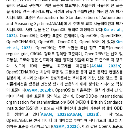
뮬레이션으로 구현하기 위한 표준이 필요하다. 자율주행 시뮬레이션 표준
을 활용할 경우 시나리오 파일 작성과 공유가 수월해진다. 이러 한 AV 평가
시나리오의 표준은 Association for Standardization of Automation
and Measuring Systems(ASAM)에 서 주행 및 교통 시뮬레이션과 평가
시나리오의 사양 등을 담은 OpenX의 형태로 제정하고 있다(
Ko et al.,
2022
). OpenX에는 다양한 표준이 존재하며, OpenCRG, OpenDRIVE,
OpenSCENARIO, OpenOSI, OpenODD, OpenLABEL이 있다(
Kim
et al., 2023
). OpenCRG는 도로 노면을 곡선 정규 그리드(curved
regular grid, CRG)의 형태로 정의한 표준이며, OpenDRIVE는 신호 및
교통섬, 도로와 같은 인프라에 대한 정적인 것들에 대한 표 준으로 각 링크
와 노드의 ID와 글로벌 좌표계를 제공한다(
ASAM, 2023b
).
OpenSCENARIO는 차량의 주행 및 교통흐름 등과 같은 동적인 컨텐츠를
설명하며, 시나리오 내에서 상호작용하는 객체들과 기상, 신호 정보 등 을
시뮬레이션을 활용한 안전성 평가에 활용하기 위해 정의한 시나리오 작성
의 표준이다(
ASAM, 2023b
). OpenOSI는 자율주행의 절차와 센서 간 인
터페이스에 대한 표준을 정의하고 있으며, OpenODD는 international
organization for standardization(ISO) 34503과 British Standards
Institution(BSI)을 기반으로 시뮬레이션과 호환이 가능한 형태의 ODD
를 정의하고 있다(
ASAM, 2023a;
ASAM, 2023d
). 마지막으로
OpenLABEL은 센서 데이터 에 레이블을 부여하여 시나리오에 태그를 지
정하는 표준을 정의하고 있다(
ASAM, 2023c
). 이와 같은 OpenX 표준으