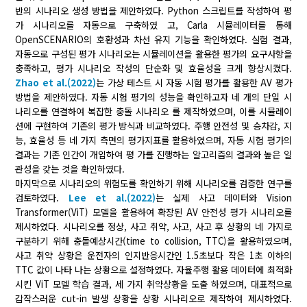
반의 시나리오 생성 방법을 제안하였다. Python 스크립트를 작성하여 평
가 시나리오를 자동으로 구축하였 고, Carla 시뮬레이터를 통해
OpenSCENARIO의 호환성과 차선 유지 기능을 확인하였다. 실험 결과,
자동으로 구성된 평가 시나리오는 시뮬레이션을 활용한 평가의 요구사항을
충족하고, 평가 시나리오 작성의 단순화 및 효율성을 크게 향상시켰다.
Zhao et al.(2022)
는 가상 테스트 시 자동 시험 평가를 활용한 AV 평가
방법을 제안하였다. 자동 시험 평가의 성능을 확인하고자 네 개의 단일 시
나리오를 연결하여 복잡한 충돌 시나리오 를 제작하였으며, 이를 시뮬레이
션에 구현하여 기존의 평가 방식과 비교하였다. 주행 안전성 및 승차감, 지
능, 효율성 등 네 가지 측면의 평가지표를 활용하였으며, 자동 시험 평가의
결과는 기존 인간이 개입하여 평 가를 진행하는 알고리즘의 결과와 높은 일
관성을 갖는 것을 확인하였다.
마지막으로 시나리오의 위험도를 확인하기 위해 시나리오를 검증한 연구를
검토하였다.
Lee et al.(2022)
는 실제 사고 데이터와 Vision
Transformer(ViT) 모델을 활용하여 확장된 AV 안전성 평가 시나리오를
제시하였다. 시나리오를 정상, 사고 취약, 사고, 사고 후 상황의 네 가지로
구분하기 위해 충돌예상시간(time to collision, TTC)을 활용하였으며,
사고 취약 상황은 운전자의 인지반응시간인 1.5초보다 작은 1초 이하의
TTC 값이 나타 나는 상황으로 설정하였다. 자율주행 활용 데이터에 최적화
시킨 ViT 모델 학습 결과, 세 가지 취약상황을 도출 하였으며, 대표적으로
갑작스러운 cut-in 발생 상황을 상황 시나리오로 제작하여 제시하였다.