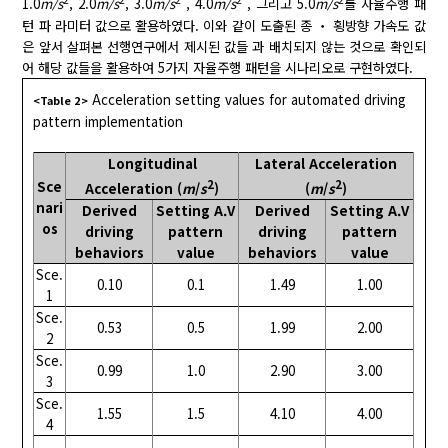
1.0
m/s
, 2.0
m/s
, 3.0
m/s
, 4.0
m/s
, 그리고 5.0
m/s
를 자율주행 패
턴 파 라미터 값으로 활용하였다. 이와 같이 도출된 종 ‧ 횡방향 가속도 값
은 앞서 살펴본 선행연구에서 제시된 값들 과 배치되지 않는 것으로 확인되
어 해당 값들을 활용하여 5가지 자율주행 패턴을 시나리오로 구현하였다.
Acceleration setting values for automated driving
<Table 2>
pattern implementation
Longitudinal
Lateral Acceleration
2
2
Sce
Acceleration (
m
/
s
)
(
m
/
s
)
nari
Derived
Setting A.V
Derived
Setting A.V
os
driving
pattern
driving
pattern
behaviors
value
behaviors
value
Sce.
0.10
0.1
1.49
1.00
1
Sce.
0.53
0.5
1.99
2.00
2
Sce.
0.99
1.0
2.90
3.00
3
Sce.
1.55
1.5
4.10
4.00
4