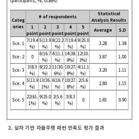
(participants, %, scales)
Statistical
# of respondents
Categ
Analysis Results
ories
1
2
3
4
5
Average
S.D
point
point
point
point
point
7(19.4
5(13.9
8(22.2
7(19.4
9(25.0
Sce. 1
3.28
1.38
%)
%)
%)
%)
%)
6(16.7
4(11.1
14(38.
12(33.
Sce. 2
0
3.87
1.00
%)
%)
9%)
3%)
3(8.3
8(22.2
11(30.
10(27.
4(11.1
Sce. 3
3.20
1.11
%)
%)
6%)
8%)
%)
5(13.9
13(36.
6(16.7
10(27.
2(5.6
Sce. 4
2.80
1.15
%)
1%)
%)
8%)
%)
22(61.
9(25.0
2(5.6
3(8.3
Sce. 5
0
1.65
0.90
1%)
%)
%)
%)
2. 실차 기반 자율주행 패턴 만족도 평가 결과