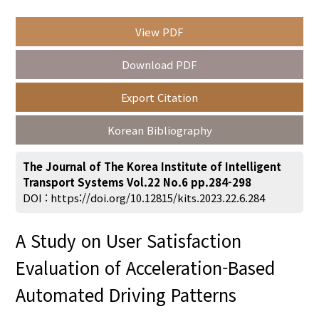
View PDF
Year(s) :
Download PDF
to
Export Citation
Search :
Korean Bibliography
The Journal of The Korea Institute of Intelligent
Transport Systems Vol.22 No.6 pp.284-298
DOI :
https://doi.org/10.12815/kits.2023.22.6.284
Search
Advanced Search
A Study on User Satisfaction
Adode Reader(link)
Evaluation of Acceleration-Based
Automated Driving Patterns