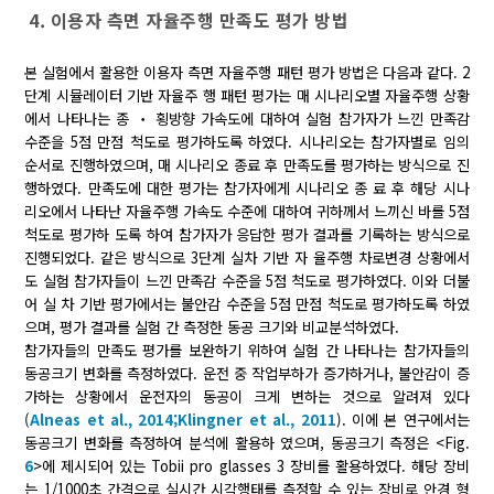
4. 이용자 측면 자율주행 만족도 평가 방법
본 실험에서 활용한 이용자 측면 자율주행 패턴 평가 방법은 다음과 같다. 2
단계 시뮬레이터 기반 자율주 행 패턴 평가는 매 시나리오별 자율주행 상황
에서 나타나는 종 ‧ 횡방향 가속도에 대하여 실험 참가자가 느낀 만족감
수준을 5점 만점 척도로 평가하도록 하였다. 시나리오는 참가자별로 임의
순서로 진행하였으며, 매 시나리오 종료 후 만족도를 평가하는 방식으로 진
행하였다. 만족도에 대한 평가는 참가자에게 시나리오 종 료 후 해당 시나
리오에서 나타난 자율주행 가속도 수준에 대하여 귀하께서 느끼신 바를 5점
척도로 평가하 도록 하여 참가자가 응답한 평가 결과를 기록하는 방식으로
진행되었다. 같은 방식으로 3단계 실차 기반 자 율주행 차로변경 상황에서
도 실험 참가자들이 느낀 만족감 수준을 5점 척도로 평가하였다. 이와 더불
어 실 차 기반 평가에서는 불안감 수준을 5점 만점 척도로 평가하도록 하였
으며, 평가 결과를 실험 간 측정한 동공 크기와 비교분석하였다.
참가자들의 만족도 평가를 보완하기 위하여 실험 간 나타나는 참가자들의
동공크기 변화를 측정하였다. 운전 중 작업부하가 증가하거나, 불안감이 증
가하는 상황에서 운전자의 동공이 크게 변하는 것으로 알려져 있다
(
Alneas et al., 2014;
Klingner et al., 2011
). 이에 본 연구에서는
동공크기 변화를 측정하여 분석에 활용하 였으며, 동공크기 측정은 <Fig.
6
>에 제시되어 있는 Tobii pro glasses 3 장비를 활용하였다. 해당 장비
는 1/1000초 간격으로 실시간 시각행태를 측정할 수 있는 장비로 안경 형