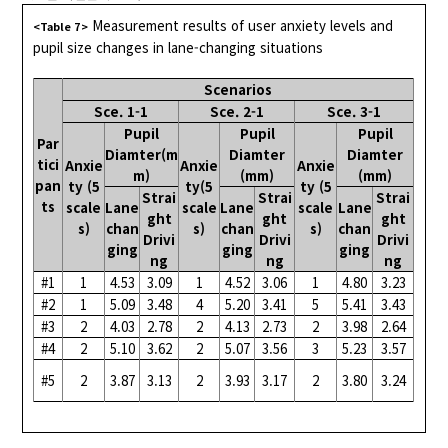
Measurement results of user anxiety levels and
<Table 7>
pupil size changes in lane-changing situations
Scenarios
Sce. 1-1
Sce. 2-1
Sce. 3-1
Pupil
Pupil
Pupil
Par
Diamter(m
Diamter
Diamter
tici
Anxie
Anxie
Anxie
m)
(mm)
(mm)
pan
ty (5
ty(5
ty (5
Strai
Strai
Strai
ts
scale
Lane
scale
Lane
scale
Lane
ght
ght
ght
s)
chan
s)
chan
s)
chan
Drivi
Drivi
Drivi
ging
ging
ging
ng
ng
ng
#1
1
4.53
3.09
1
4.52
3.06
1
4.80
3.23
#2
1
5.09
3.48
4
5.20
3.41
5
5.41
3.43
#3
2
4.03
2.78
2
4.13
2.73
2
3.98
2.64
#4
2
5.10
3.62
2
5.07
3.56
3
5.23
3.57
#5
2
3.87
3.13
2
3.93
3.17
2
3.80
3.24