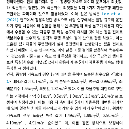
정의하였다. 전체 참가자의 종 ‧ 횡방향 가속도 데이터 분포에서 최솟값,
15 백분위수, 평균값, 85 백분위수, 최댓값을 각각 5가지 자율주행 패턴을
구현하는 파라미터 값으로 활용하였다. 이와 같은 방식은
Lee et al.
(2021)
연구에서 활용되었던 방식으로 해당 연구에서는 일정 규모의 운전
자가 주행 시뮬레이터 실험을 통해 보인 주행행태 특성 분포가 이용자 측면
에서 수용할 수 있는 자율주 행 특성 분포와 유사할 것이라는 점을 전제로
백분위수를 보수적 및 공격적 주행 특성의 정의 값으로 활용 하였다. 이는
도출된 참가자들의 주행행태가 실제 운전행태를 반영한다는 점을 전제로
하였기 때문이다. 본 연구에서도 이와 같은 기준 정의를 활용하여 백분위수
와 평균값을 기준으로 가속도 행태 특성을 정의하고, 가장 극단적인 행태를
보인 특성(최솟값, 최댓값)값까지 활용하여 총 5가지 자율주행 가속도 행태
특성을 규 정하였다.
먼저, 종방향 가속도의 경우 1단계 실험을 통하여 도출된 최솟값은 <Table
2
2
2
2
> 내용과 같이 0.1
m/s
, 15 백 분위수 0.53
m/s
, 평균값 0.99
m/s
, 85
2
2
백분위수 1.55
m/s
, 최댓값 1.84
m/s
였다. 이를 자율주행 패턴으로 구현
2
2
2
2
2
하는 과정에서 각각 0.1
m/s
, 0.5
m/s
, 1.0
m/s
, 1.5
m/s
, 2.0
m/s
로 보
정하여 설정하였다. 이는 이용 자 측면에서 5가지 자율주행 패턴을 평가함
에 있어 일정한 차이를 체감하고 평가할 수 있게 하기 위함이었 다. 횡방향
2
2
2
가속도의 경우 도출된 특성 값이 1.49
m/s
, 1.99
m/s
, 2.90
m/s
,
2
2
4.10
m/s
, 4.91
m/s
순이었으 며, 이를 같은 방식으로 보정하여
2
2
2
2
2