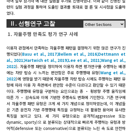
하여 일부 참가자 에 대한 실험을 추가로 진행하였다. 이와 같이 진행된 일
련의 실험 과정을 통하여 도출된 결과를 토대로 결 론 및 시사점을 도출하
였다.
Ⅱ. 선행연구 고찰
1. 자율주행 만족도 평가 연구 사례
이용자 관점에서 만족하는 자율주행 패턴을 결정하기 위한 많은 연구가 진
행되었다(
Basu et al., 2017;
Bellem et al., 2016;
Dettmann et
al., 2021;
Hartwich et al., 2019;
Lee et al., 2021;
Wang et al.,
2022
). 자율주행 패턴을 정의하여 이용자 측면 평가연구를 수행하는 배경
에는 차량 탑승 시 느끼는 편안함은 주로 주행행태 유형(
Wang et al.,
2022
)에 영향을 받기 때문에 자율주행 차량 탑승 시에도 주행하는 패턴 유
형에 따라 이용 자 측면에서 편안함 수준이 다르다고 판단할 수 있기 때문
이다. 주행행태 유형을 구분하는 요인으로는 종 ‧ 횡방향 주행 움직임에
따른 가 ‧ 감속도와 이에 기반한 주행속도 변화에 기인한다. 기존 연구에
서 자율주행 패턴 유형은 크게 세 가지 개념으로 정의하였는데, 이 개념들
은 기존 운전자 기반 주행행태 특징을 규정하는 데 활용한 용어와 유사한
특징을 보이고 있다. 세 가지 유형으로는 공격적(aggressive 또는
dynamic, sporty)으 로 분류되는 상대적으로 빠르게 주행하는 유형과 방
어적(defensive 또는 conservative)으로 분류되는 느린 속 도로 안전하