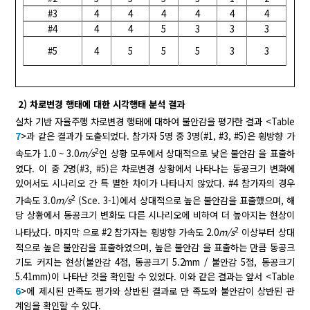
#3
4
4
4
4
4
4
#4
4
4
5
3
3
3
#5
4
5
5
5
3
3
2) 차로변경 행태에 대한 시각행태 분석 결과
실차 기반 자율주행 차로변경 행태에 대하여 불안감을 평가한 결과 <Table
7
>과 같은 결과가 도출되었다. 참가자 5명 중 3명(#1, #3, #5)은 횡방향 가
2
속도가 1.0 ~ 3.0
m/s
인 상황 모두에서 상대적으로 낮은 불안감 을 표출하
였다. 이 중 2명(#3, #5)은 차로변경 상황에서 나타나는 동공크기 변화에
있어서도 시나리오 간 특 별한 차이가 나타나지 않았다. #4 참가자의 경우
2
가속도 3.0
m/s
(Sce. 3-1)에서 상대적으로 높은 불안감을 표출했으며, 해
당 상황에서 동공크기 변화도 다른 시나리오에 비하여 더 높아지는 현상이
2
나타났다. 마지막 으로 #2 참가자는 횡방향 가속도 2.0
m/s
이상부터 상대
적으로 높은 불안감을 표출하였으며, 높은 불안감 을 표출하는 만큼 동공크
기도 커지는 현상(불안감 4점, 동공크기 5.2mm / 불안감 5점, 동공크기
5.41mm)이 나타난 것을 확인할 수 있었다. 이와 같은 결과는 앞서 <Table
6
>에 제시된 만족도 평가와 상반된 결과로 만 족도와 불안감이 상반된 관
계임을 확인할 수 있다.