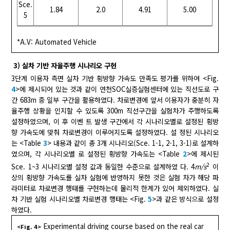
Sce.
1.84
2.0
4.91
5.00
5
*A.V: Automated Vehicle
3) 실차 기반 자율주행 시나리오 구현
3단계 이용자 측면 실차 기반 횡방향 가속도 만족도 평가를 위하여 <Fig.
4
>에 제시되어 있는 것과 같이 연천SOC실증실험센터에 있는 직선도로 구
간 683m 중 일부 구간을 활용하였다. 차로변경에 앞서 이용자가 충분히 자
율주행 상황을 인지할 수 있도록 300m 직선구간을 실험차가 주행하도록
설정하였으며, 이 후 이벤 트 발생 구간에서 각 시나리오별로 설정된 횡방
향 가속도에 맞춰 차로변경이 이루어지도록 설정하였다. 설 정된 시나리오
는 <Table
3
> 내용과 같이 총 3개 시나리오(Sce. 1-1, 2-1, 3-1)로 설계하
였으며, 각 시나리오별 로 설정된 횡방향 가속도는 <Table
2
>에 제시된
2
Sce. 1~3 시나리오별 설정 값과 동일한 수준으로 설계하였 다. 4
m/s
이
상의 횡방향 가속도를 실차 실험에 반영하지 못한 것은 실험 차가 해당 파
라미터로 차로변경 행태를 구현하는데 물리적 한계가 있어 제외하였다. 실
차 기반 실험 시나리오별 차로변경 행태는 <Fig.
5
>과 같은 방식으로 설정
하였다.
Experimental driving course based on the real car
<Fig. 4>