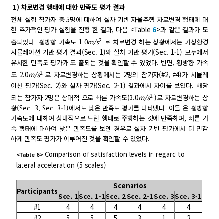
1) 차로변경 행태에 대한 만족도 평가 결과
전체 실험 참가자 중 5명에 대하여 실차 기반 자율주행 차로변경 행태에 대
한 추가적인 평가 실험을 진행 한 결과, 다음 <Table
6
>과 같은 결과가 도
2
출되었다. 횡방향 가속도 1.0
m/s
로 차로변경 하는 상황에서는 가상환경
시뮬레이션 기반 평가 결과(Sec. 1)와 실차 기반 평가(Sec. 1-1) 모두에서
유사한 만족도 평가가 도 출되는 것을 확인할 수 있었다. 반면, 횡방향 가속
2
도 2.0
m/s
로 차로변경하는 상황에서는 2명의 참가자(#2, #4)가 시뮬레
이션 평가(Sec. 2)와 실차 평가(Sec. 2-1) 결과에서 차이를 보였다. 해당
2
되는 참가자 2명은 상대적 으로 빠른 가속도(3.0
m/s
)로 차로변경하는 상
황(Sec. 3, Sec. 3-1)에서도 낮은 만족도 평가를 나타냈다. 이들 은 횡방향
가속도에 대하여 상대적으로 느린 행태로 주행하는 것에 만족하며, 빠른 가
속 행태에 대하여 낮은 만족도를 보인 경우로 실차 기반 평가에서 더 민감
하게 만족도 평가가 이루어진 것을 확인할 수 있었다.
Comparison of satisfaction levels in regard to
<Table 6>
lateral acceleration (5 scales)
Scenarios
Participants
Sce. 1
Sce. 1-1
Sce. 2
Sce. 2-1
Sce. 3
Sce. 3-1
#1
4
4
4
4
4
4
#2
5
5
5
3
1
2