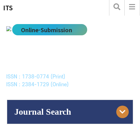
ITS
Online-Submission
한국ITS학회논문지
Journal of Korean Society of Intelligent Transport
Systems
ISSN : 1738-0774 (Print)
ISSN : 2384-1729 (Online)
Journal Search
Engine
Volume/Issue :