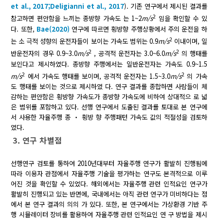
et al., 2017;
Deligianni et al., 2017
). 기존 연구에서 제시된 결과를
2
참고하면 편안함을 느끼는 종방향 가속도 는 1~2
m/s
임을 확인할 수 있
다. 또한,
Bae(2020)
연구에 따르면 횡방향 주행상황에서 주의 운전을 하
2
는 소 극적 성향의 운전자들이 보이는 가속도 범위는 0.9
m/s
이내이며, 일
2
2
반운전자의 경우 0.9~3.0
m/s
, 공격적 운전자는 3.0~6.0
m/s
의 행태를
보인다고 제시하였다. 종방향 주행에서는 일반운전자는 가속도 0.9~1.5
2
2
m/s
에서 가속도 행태를 보이며, 공격적 운전자는 1.5~3.0
m/s
의 가속
도 행태를 보이는 것으로 제시하였 다. 연구 결과를 종합하면 사람들이 체
감하는 편안함은 횡방향 가속도가 종방향 가속도에 비하여 상대적으 로 넓
은 범위를 포함하고 있다. 선행 연구에서 도출된 결과를 토대로 본 연구에
서 사용한 자율주행 종 ‧ 횡방 향 주행패턴 가속도 값의 적절성을 검토하
였다.
3. 연구 차별점
선행연구 검토를 통하여 2010년대부터 자율주행 연구가 활발히 진행됨에
따라 이용자 관점에서 자율주행 기술을 평가하는 연구도 본격적으로 이루
어진 것을 확인할 수 있었다. 해외에서는 자율주행 관련 인적요인 연구가
활발히 진행되고 있는 반면에, 국내에서는 아직 관련 연구가 미비하다는 점
에서 본 연구 결과의 의의 가 있다. 또한, 본 연구에서는 가상환경 기반 주
행 시뮬레이터 장비를 활용하여 자율주행 관련 인적요인 연 구 방법을 제시