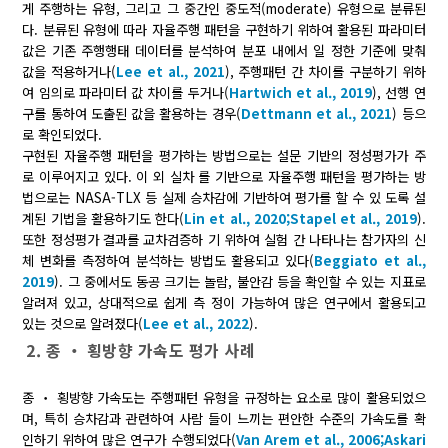
게 주행하는 유형, 그리고 그 중간인 중도적(moderate) 유형으로 분류된
다. 분류된 유형에 따라 자율주행 패턴을 구현하기 위하여 활용된 파라미터
값은 기존 주행행태 데이터를 분석하여 분포 내에서 일 정한 기준에 맞춰
값을 적용하거나(
Lee et al., 2021
), 주행패턴 간 차이를 구분하기 위하
여 임의로 파라미터 값 차이를 두거나(
Hartwich et al., 2019
), 선행 연
구를 통하여 도출된 값을 활용하는 경우(
Dettmann et al., 2021
) 등으
로 확인되었다.
구현된 자율주행 패턴을 평가하는 방법으로는 설문 기반의 정성평가가 주
로 이루어지고 있다. 이 외 실차 를 기반으로 자율주행 패턴을 평가하는 방
법으로는 NASA-TLX 등 실제 승차감에 기반하여 평가를 할 수 있 도록 설
계된 기법을 활용하기도 한다(
Lin et al., 2020;
Stapel et al., 2019
).
또한 정성평가 결과를 교차검증하 기 위하여 실험 간 나타나는 참가자의 신
체 변화를 측정하여 분석하는 방법도 활용되고 있다(
Beggiato et al.,
2019
). 그 중에서도 동공 크기는 놀람, 불안감 등을 확인할 수 있는 지표로
알려져 있고, 상대적으로 쉽게 측 정이 가능하여 많은 연구에서 활용되고
있는 것으로 알려졌다(
Lee et al., 2022
).
2. 종 ‧ 횡방향 가속도 평가 사례
종 ‧ 횡방향 가속도는 주행패턴 유형을 규정하는 요소로 많이 활용되었으
며, 특히 승차감과 관련하여 사람 들이 느끼는 편안한 수준의 가속도를 확
인하기 위하여 많은 연구가 수행되었다(
Van Arem et al., 2006;
Askari