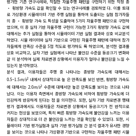
평가한 기존 연구사례와, 적절한 자율주행 패턴을 구현하기 위한 적정 종
‧ 횡방향 가속도 값을 확인할 수 있는 연구사례를 검토하였 다. 이를 토대
로 가상환경 시뮬레이터 기반 주행 실험을 통하여 도출되는 실험 참가자들
의 종 ‧ 횡방향 가속 도 특성을 도출하여 5가지 자율주행 패턴으로 구현하
였으며, 이 중 실차 기반 자율주행 구현이 가능한 3가지 횡방향 가속도 값에
대해서는 추가 실험을 통하여 시뮬레이터 기반 실험 결과와 상호 비교분석
하였다. 시뮬 레이터와 실차 기반으로 구현된 자율주행 패턴에 대하여 참가
자들에게 만족감 수준을 5점 척도로 평가하도 록 하였으며, 분석한 결과를
상호 비교하고, 실차 기반 실험에서 나타난 불안감 수준을 동공크기 변화와
같 이 분석하여 실제 차로변경 상황에서 이용자가 얼마나 불안감을 느낄 수
있는지 분석하였다.
분석 결과, 이용자들은 주행 중 나타나는 종방향 가속도에 대해서는
2
0.5~1.5
m/s
내에서 상대적으로 높 은 만족도를 보인 반면, 횡방향 가속도
2
에 대해서는 2.0
m/s
수준에 대해서만 높은 만족도를 보이는 것으로 나타
났다. 이는 이용자 측면에서 종방향 가속도에 비하여 횡방향 가속도에 더
민감하게 반응하게 된다는 점 을 의미한다. 또한, 실차 기반 차로변경 행태
평가 결과에서도 이용자들은 차로변경 상황에서 동공크기가 전 반적으로
커지는 현상을 보였으며, 특히 빠른 횡방향 가속도에 불안감을 느끼는 이용
자들은 상대적으로 더 큰 불안감을 느끼는 것을 확인할 수 있었다. 또한, 시
뮬레이터 기반 평가실험과 실차 기반 평가실험 간 분석 결과가 유사한 경향
을 보이는 것으로 나타나 가상환경 기반으로 구현하는 자율주행 패턴 시뮬