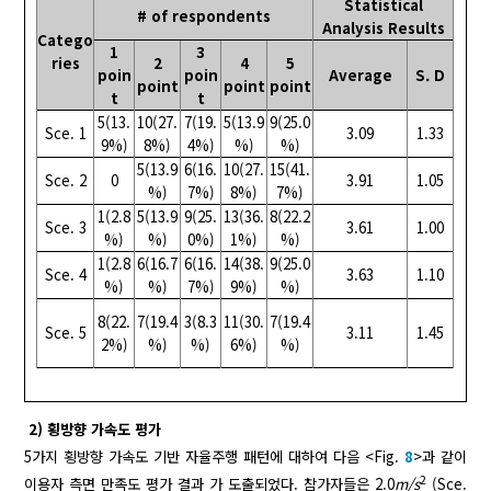
Statistical
# of respondents
Analysis Results
Catego
1
3
ries
2
4
5
poin
poin
Average
S. D
point
point
point
t
t
5(13.
10(27.
7(19.
5(13.9
9(25.0
Sce. 1
3.09
1.33
9%)
8%)
4%)
%)
%)
5(13.9
6(16.
10(27.
15(41.
Sce. 2
0
3.91
1.05
%)
7%)
8%)
7%)
1(2.8
5(13.9
9(25.
13(36.
8(22.2
Sce. 3
3.61
1.00
%)
%)
0%)
1%)
%)
1(2.8
6(16.7
6(16.
14(38.
9(25.0
Sce. 4
3.63
1.10
%)
%)
7%)
9%)
%)
8(22.
7(19.4
3(8.3
11(30.
7(19.4
Sce. 5
3.11
1.45
2%)
%)
%)
6%)
%)
2) 횡방향 가속도 평가
5가지 횡방향 가속도 기반 자율주행 패턴에 대하여 다음 <Fig.
8
>과 같이
2
이용자 측면 만족도 평가 결과 가 도출되었다. 참가자들은 2.0
m/s
(Sce.