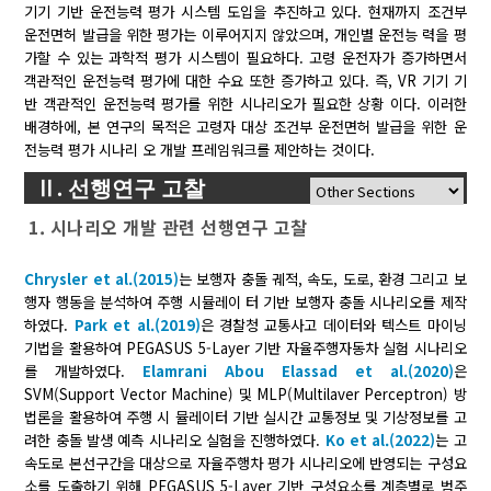
기기 기반 운전능력 평가 시스템 도입을 추진하고 있다. 현재까지 조건부
운전면허 발급을 위한 평가는 이루어지지 않았으며, 개인별 운전능 력을 평
가할 수 있는 과학적 평가 시스템이 필요하다. 고령 운전자가 증가하면서
객관적인 운전능력 평가에 대한 수요 또한 증가하고 있다. 즉, VR 기기 기
반 객관적인 운전능력 평가를 위한 시나리오가 필요한 상황 이다. 이러한
배경하에, 본 연구의 목적은 고령자 대상 조건부 운전면허 발급을 위한 운
전능력 평가 시나리 오 개발 프레임워크를 제안하는 것이다.
Ⅱ. 선행연구 고찰
1. 시나리오 개발 관련 선행연구 고찰
Chrysler et al.(2015)
는 보행자 충돌 궤적, 속도, 도로, 환경 그리고 보
행자 행동을 분석하여 주행 시뮬레이 터 기반 보행자 충돌 시나리오를 제작
하였다.
Park et al.(2019)
은 경찰청 교통사고 데이터와 텍스트 마이닝
기법을 활용하여 PEGASUS 5-Layer 기반 자율주행자동차 실험 시나리오
를 개발하였다.
Elamrani Abou Elassad et al.(2020)
은
SVM(Support Vector Machine) 및 MLP(Multilaver Perceptron) 방
법론을 활용하여 주행 시 뮬레이터 기반 실시간 교통정보 및 기상정보를 고
려한 충돌 발생 예측 시나리오 실험을 진행하였다.
Ko et al.(2022)
는 고
속도로 본선구간을 대상으로 자율주행차 평가 시나리오에 반영되는 구성요
소를 도출하기 위해 PEGASUS 5-Layer 기반 구성요소를 계층별로 범주