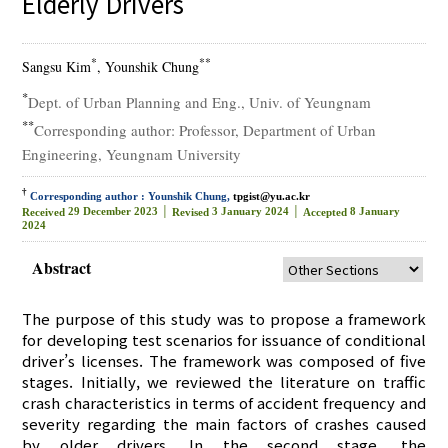
Elderly Drivers
*
**
Sangsu Kim
, Younshik Chung
*
Dept. of Urban Planning and Eng., Univ. of Yeungnam
**
Corresponding author: Professor, Department of Urban
Engineering, Yeungnam University
†
Corresponding author : Younshik Chung,
tpgist@yu.ac.kr
29 December 2023 │
3 January 2024 │
8 January
Received
Revised
Accepted
2024
Abstract
The purpose of this study was to propose a framework
for developing test scenarios for issuance of conditional
driver’s licenses. The framework was composed of five
stages. Initially, we reviewed the literature on traffic
crash characteristics in terms of accident frequency and
severity regarding the main factors of crashes caused
by older drivers. In the second stage, the