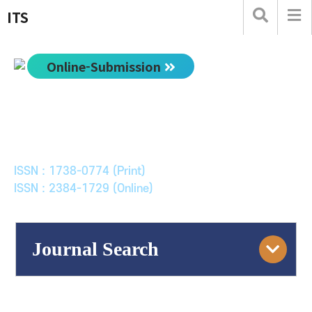
ITS
Online-Submission
한국ITS학회논문지
Journal of Korean Society of Intelligent Transport
Systems
ISSN : 1738-0774 (Print)
ISSN : 2384-1729 (Online)
Journal Search
Engine
Volume/Issue :