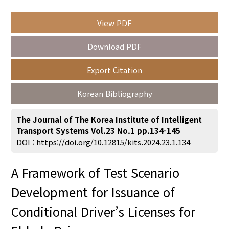
View PDF
Year(s) :
Download PDF
to
Export Citation
Search :
Korean Bibliography
The Journal of The Korea Institute of Intelligent
Transport Systems Vol.23 No.1 pp.134-145
DOI :
https://doi.org/10.12815/kits.2024.23.1.134
Search
Advanced Search
A Framework of Test Scenario
Adode Reader(link)
Development for Issuance of
Conditional Driver’s Licenses for