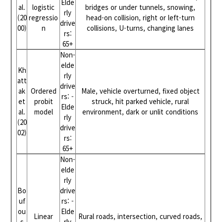
Elde
al.
logistic
bridges or under tunnels, snowing,
rly
(20
regressio
head-on collision, right or left-turn
drive
00)
n
collisions, U-turns, changing lanes
rs:
65+
Non-
elde
Kh
rly
att
drive
ak
Ordered
Male, vehicle overturned, fixed object
rs: -
et
probit
struck, hit parked vehicle, rural
Elde
al.
model
environment, dark or unlit conditions
rly
(20
drive
02)
rs:
65+
Non-
elde
rly
Bo
drive
uf
rs: -
ou
Elde
Linear
Rural roads, intersection, curved roads,
s
rly