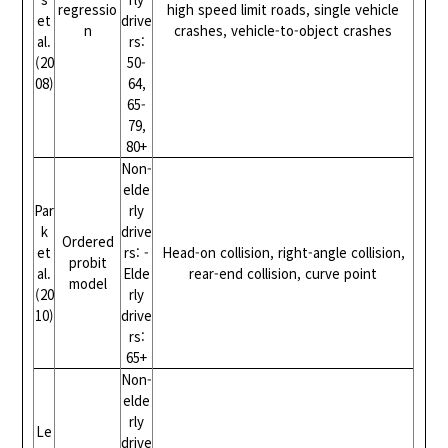
regressio
high speed limit roads, single vehicle
et
drive
n
crashes, vehicle-to-object crashes
al.
rs:
(20
50-
08)
64,
65-
79,
80+
Non-
elde
Par
rly
k
drive
Ordered
et
rs: -
Head-on collision, right-angle collision,
probit
al.
Elde
rear-end collision, curve point
model
(20
rly
10)
drive
rs:
65+
Non-
elde
rly
Le
drive