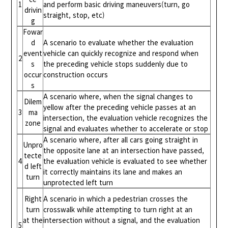
1
and perform basic driving maneuvers(turn, go
drivin
straight, stop, etc)
g
Fowar
d
A scenario to evaluate whether the evaluation
event
vehicle can quickly recognize and respond when
2
s
the preceding vehicle stops suddenly due to
occur
construction occurs
s
A scenario where, when the signal changes to
Dilem
yellow after the preceding vehicle passes at an
3
ma
intersection, the evaluation vehicle recognizes the
zone
signal and evaluates whether to accelerate or stop
A scenario where, after all cars going straight in
Unpro
the opposite lane at an intersection have passed,
tecte
4
the evaluation vehicle is evaluated to see whether
d left
it correctly maintains its lane and makes an
turn
unprotected left turn
Right
A scenario in which a pedestrian crosses the
turn
crosswalk while attempting to turn right at an
at the
intersection without a signal, and the evaluation
5