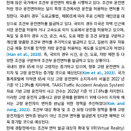
현재 많은 국가에서 조건부 운전면허 제도를 시행하고 있다. 조건부 운전면
허란 정규 운전면허와는 달리 특정 조건에서만 운전을 허용하는 면허를 지
｢
칭한다. 국내의 경우
도로교통법
제80조에 따라 주로 신체장 애인만을 대
｣
상으로 조건부 운전면허를 발급하고 있다. 국외의 경우 미국은 자택 인근에
서만 운전을 허용하 거나 고속도로 외의 도로에서 운전을 허용하고 있으며,
독일 및 호주의 경우 시간, 공간, 속도, 도로 제한 등 조건 유형을 구분하고
개인별 맞춤형 조건부 면허를 추가적으로 발급하고 있고, 일본의 경우 자동
긴급 제동 장치를 장착한 차량 운전을 허용하는 제도를 도입하고자 하였다
(
Han et al., 2020
). 즉, 국외의 경우 시간, 공 간, 도로, 차량 제한 등 다
양한 조건을 구분하여 조건부 운전면허를 발급하고 있는 상황이다.
국내의 경우 65세 이상 고령자는 증가하고 있으며, 향후 고령 운전면허 소
지자 및 고령 운전자는 증가할 것으로 예상된다(
Kim et al., 2023
). 국가
통계포털에 의하면 65세 이상 고령 운전면허 소지자수의 비율은 2022 년
기준 약 12.9%를 차지하며, TAAS(Traffic Accident Analysis System)
자료 기반 고령 운전자의 사고 건수는 2022년 기준 약 17.6%를 차지한다.
이러한 고령 운전자 교통사고 관련 문제를 완화하기 위해 다수의 지자체 에
서는 고령 운전자의 면허증 반납을 위한 정책을 추진하였다(
Kim and
Jung, 2022
). 조건부 대상 확대 및 조 건 유형 다양화 정책을 통해 고령
운전자들이 면허증 반납이 아닌 조건부 면허를 발급받게 된다면 혜택은 더
욱 증가할 것으로 예상된다.
현재 경찰청에서는 조건부 면허 발급 대상자 확대 및 VR(Virtual Reality)