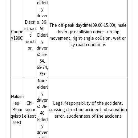
elderl
y
driver
Discri
s: 36-
The off-peak daytime(09:00-15:00), male
minan
50
Coope
driver, precollision driver turning
t
Elderl
r(1990)
movement, right-angle collision, wet or
functi
y
icy road conditions
on
driver
s: 55-
64,
65-74,
75+
Non-
elderl
y
Hakam
driver
ies-
Chi-
Legal responsibility of the accident,
s: 26-
Blom
squar
crossing direction accident, observation
40
qvist(1
e test
error, suddenness of the accident
Elderl
993)
y
driver