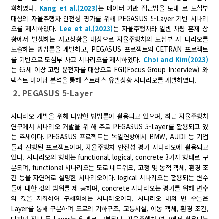
화하였다.
Kang et al.(2023)
는 데이터 기반 접근법을 토대 로 도심부
대상의 자율주행차 안전성 평가를 위해 PEGASUS 5-Layer 기반 시나리
오를 제시하였다.
Lee et al.(2023)
는 자율주행차와 일반 차량 혼재 상
황에서 발생하는 사고상황을 대상으로 자율주행차의 도심부 시 나리오를
도출하는 방법론을 개발하고, PEGASUS 프로젝트와 CETRAN 프로젝트
를 기반으로 도심부 사고 시나리오를 제시하였다.
Choi and Kim(2023)
는 65세 이상 고령 운전자를 대상으로 FGI(Focus Group Interview) 와
텍스트 마이닝 분석을 통해 스트레스 유발상황 시나리오를 개발하였다.
2. PEGASUS 5-Layer
시나리오 개발을 위해 다양한 방법론이 활용되고 있으며, 최근 자율주행차
연구에서 시나리오 개발을 위 해 주로 PEGASUS 5-Layer를 활용되고 있
는 추세이다. PEGASUS 프로젝트는 독일연방에서 BMW, AUDI 등 기업
들과 진행된 프로젝트이며, 자율주행차 안전성 평가 시나리오에 활용되고
있다. 시나리오의 형태는 functional, logical, concrete 3가지 형태로 구
분되며, functional 시나리오는 도로 네트워크, 고정 및 동적 객체, 환경 조
건 등을 자연어로 설명한 시나리오이다. logical 시나리오는 활용되는 변수
들에 대한 값의 범위를 제 공하며, concrete 시나리오는 평가를 위해 변수
의 값을 지정하여 구체화하는 시나리오이다. 시나리오 내의 변 수들은
Layer를 통해 구분하며 도로의 기하구조, 교통시설, 이동 객체, 환경 조건,
디지털 정보 등 Layer는 6 개로 구분된다. 자율주행차 연구에서 활용되는