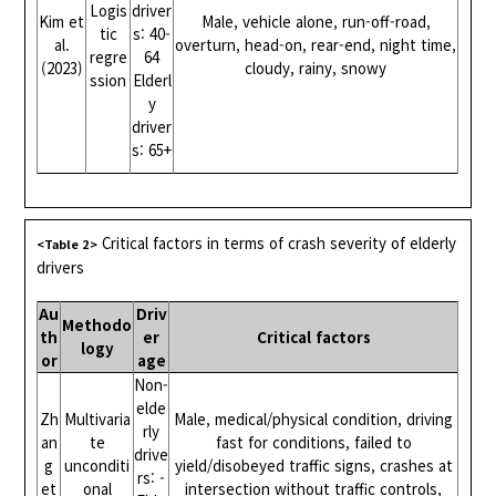
Logis
driver
Kim et
Male, vehicle alone, run-off-road,
tic
s: 40-
al.
overturn, head-on, rear-end, night time,
regre
64
(2023)
cloudy, rainy, snowy
ssion
Elderl
y
driver
s: 65+
Critical factors in terms of crash severity of elderly
<Table 2>
drivers
Au
Driv
Methodo
th
er
Critical factors
logy
or
age
Non-
elde
Zh
Multivaria
Male, medical/physical condition, driving
rly
an
te
fast for conditions, failed to
drive
g
unconditi
yield/disobeyed traffic signs, crashes at
rs: -
et
onal
intersection without traffic controls,