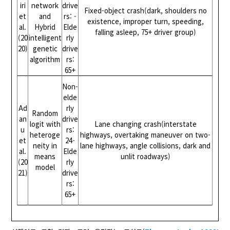
iri
network
drive
Fixed-object crash(dark, shoulders no
et
and
rs: -
existence, improper turn, speeding,
al.
Hybrid
Elde
falling asleep, 75+ driver group)
(20
intelligent
rly
20)
genetic
drive
algorithm
rs:
65+
Non-
elde
Ad
rly
Random
an
drive
logit with
Lane changing crash(interstate
u
rs:
heteroge
highways, overtaking maneuver on two-
et
24-
neity in
lane highways, angle collisions, dark and
al.
Elde
means
unlit roadways)
(20
rly
model
21)
drive
rs:
65+