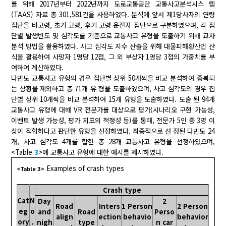
를 위해 2017년부터 2022년까지 도로교통공단 교통사고분석시스 템
(TAAS) 자료 총 301,581건을 사용하였다. 분석에 앞서 제1당사자의 연령
집단을 비고령, 초기 고령, 후기 고령 운전자 집단으로 구분하였으며, 각 집
단별 발생빈도 및 심각도를 기준으로 교통사고 유형을 도출하기 위해 교차
분석 방법을 활용하였다. 사고 심각도 지수 산출을 위해 대물피해환산법 산
식을 활용하여 사망자 1명당 12점, 그 외 부상자 1명당 3점의 가중치를 부
여하여 계산하였다.
다빈도 교통사고 유형의 경우 집단별 상위 50개씩을 비교 분석하여 중복되
는 상황을 제외하고 총 71개 유 형을 도출하였으며, 사고 심각도의 경우 집
단별 상위 10개씩을 비교 분석하여 15개 유형을 도출하였다. 도출 된 94개
교통사고 유형에 대해 VR 전문가를 대상으로 평가(시나리오 구현 가능성,
이벤트 발생 가능성, 평가 지표의 적정성 등)를 통해, 전문가 5인 중 3명 이
상이 적합하다고 판단한 유형을 선정하였다. 최종적으로 선 정된 다빈도 24
개, 사고 심각도 4개를 합한 총 28개 교통사고 유형을 선정하였으며,
<Table
3
>에 교통사고 유형에 대한 예시를 제시하였다.
Examples of crash types
<Table 3>
Crash type
Cat
N
Day
2
Road
Inters
1 Person
2 Person
eg
o
and
Road
Perso
align
ection
behavio
behavior
ory
.
nigh
type
n car