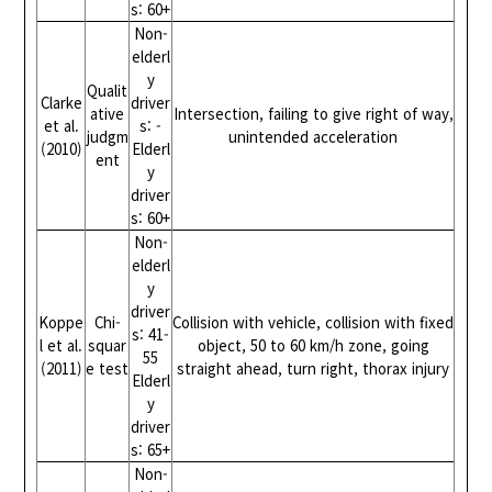
s: 60+
Non-
elderl
y
Qualit
Clarke
driver
ative
Intersection, failing to give right of way,
et al.
s: -
judgm
unintended acceleration
(2010)
Elderl
ent
y
driver
s: 60+
Non-
elderl
y
driver
Koppe
Chi-
Collision with vehicle, collision with fixed
s: 41-
l et al.
squar
object, 50 to 60 km/h zone, going
55
(2011)
e test
straight ahead, turn right, thorax injury
Elderl
y
driver
s: 65+
Non-