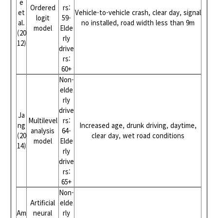
e
Ordered
rs:
et
Vehicle-to-vehicle crash, clear day, signal
logit
59-
al.
no installed, road width less than 9m
model
Elde
(20
rly
12)
drive
rs:
60+
Non-
elde
rly
drive
Ja
Multilevel
rs:
ng
Increased age, drunk driving, daytime,
analysis
64-
(20
clear day, wet road conditions
model
Elde
14)
rly
drive
rs:
65+
Non-
Artificial
elde
Am
neural
rly