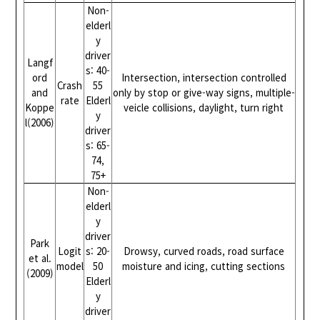
Non-
elderl
y
driver
Langf
s: 40-
ord
Intersection, intersection controlled
Crash
55
and
only by stop or give-way signs, multiple-
rate
Elderl
Koppe
veicle collisions, daylight, turn right
y
l(2006)
driver
s: 65-
74,
75+
Non-
elderl
y
driver
Park
Logit
s: 20-
Drowsy, curved roads, road surface
et al.
model
50
moisture and icing, cutting sections
(2009)
Elderl
y
driver