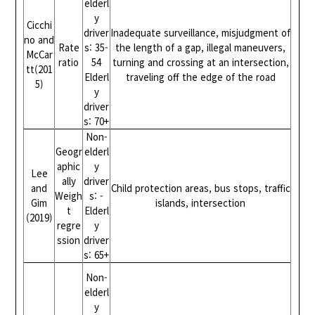
elderl
y
Cicchi
driver
Inadequate surveillance, misjudgment of
no and
Rate
s: 35-
the length of a gap, illegal maneuvers,
McCar
ratio
54
turning and crossing at an intersection,
tt(201
Elderl
traveling off the edge of the road
5)
y
driver
s: 70+
Non-
Geogr
elderl
aphic
y
Lee
ally
driver
and
Child protection areas, bus stops, traffic
Weigh
s: -
Gim
islands, intersection
t
Elderl
(2019)
regre
y
ssion
driver
s: 65+
Non-
elderl
y