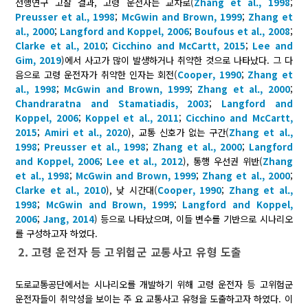
선행연구 고찰 결과, 고령 운전자는 교차로(
Zhang et al., 1998
;
Preusser et al., 1998
;
McGwin and Brown, 1999
;
Zhang et
al., 2000
;
Langford and Koppel, 2006
;
Boufous et al., 2008
;
Clarke et al., 2010
;
Cicchino and McCartt, 2015
;
Lee and
Gim, 2019
)에서 사고가 많이 발생하거나 취약한 것으로 나타났다. 그 다
음으로 고령 운전자가 취약한 인자는 회전(
Cooper, 1990
;
Zhang et
al., 1998
;
McGwin and Brown, 1999
;
Zhang et al., 2000
;
Chandraratna and Stamatiadis, 2003
;
Langford and
Koppel, 2006
;
Koppel et al., 2011
;
Cicchino and McCartt,
2015
;
Amiri et al., 2020
), 교통 신호가 없는 구간(
Zhang et al.,
1998
;
Preusser et al., 1998
;
Zhang et al., 2000
;
Langford
and Koppel, 2006
;
Lee et al., 2012
), 통행 우선권 위반(
Zhang
et al., 1998
;
McGwin and Brown, 1999
;
Zhang et al., 2000
;
Clarke et al., 2010
), 낮 시간대(
Cooper, 1990
;
Zhang et al.,
1998
;
McGwin and Brown, 1999
;
Langford and Koppel,
2006
;
Jang, 2014
) 등으로 나타났으며, 이들 변수를 기반으로 시나리오
를 구성하고자 하였다.
2. 고령 운전자 등 고위험군 교통사고 유형 도출
도로교통공단에서는 시나리오를 개발하기 위해 고령 운전자 등 고위험군
운전자들이 취약성을 보이는 주 요 교통사고 유형을 도출하고자 하였다. 이