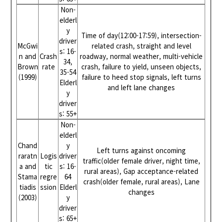
Non-
elderl
y
Time of day(12:00-17:59), intersection-
driver
McGwi
related crash, straight and level
s: 16-
n and
Crash
roadway, normal weather, multi-vehicle
34,
Brown
rate
crash, failure to yield, unseen objects,
35-54
(1999)
failure to heed stop signals, left turns
Elderl
and left lane changes
y
driver
s: 55+
Non-
elderl
Chand
y
Left turns against oncoming
raratn
Logis
driver
traffic(older female driver, night time,
a and
tic
s: 16-
rural areas), Gap acceptance-related
Stama
regre
64
crash(older female, rural areas), Lane
tiadis
ssion
Elderl
changes
(2003)
y
driver
s: 65+