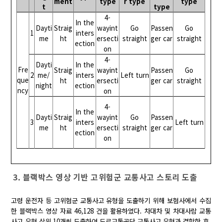
ment
type
r type
type
t
type
4-
In the
Dayti
Straig
wayint
Go
Passen
Go
1
inters
me
ht
ersecti
straight
ger car
straight
ection
on
4-
Dayti
In the
Fre
Straig
wayint
Passen
Go
2
me/
inters
Left turn
que
ht
ersecti
ger car
straight
night
ection
ncy
on
4-
In the
Dayti
Straig
wayint
Go
Passen
3
inters
Left turn
me
ht
ersecti
straight
ger car
ection
on
3. 블랙박스 영상 기반 고위험군 교통사고 스토리 도출
고령 운전자 등 고위험군 교통사고 유형을 도출하기 위해 보험사에서 수집
한 블랙박스 영상 자료 46,128 건을 활용하였다. 차대차 및 차대사람 교통
사고 유형 상위 10개씩 도출하여 도로교통공단 교통사고 유형과 결합한 후,