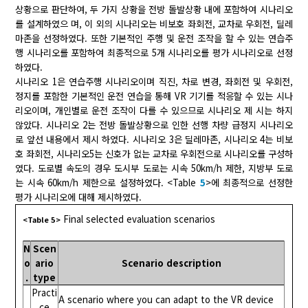
상황으로 판단하여, 두 가지 상황을 전방 돌발상황 내에 포함하여 시나리오
를 설계하였으 며, 이 외의 시나리오는 비보호 좌회전, 교차로 우회전, 딜레
마존을 선정하였다. 또한 기본적인 주행 및 운전 조작을 할 수 있는 연습주
행 시나리오를 포함하여 최종적으로 5개 시나리오를 평가 시나리오로 선정
하였다.
시나리오 1은 연습주행 시나리오이며 직진, 차로 변경, 좌회전 및 우회전,
정지를 포함한 기본적인 운전 연습을 통해 VR 기기를 적응할 수 있는 시나
리오이며, 개인별로 운전 조작이 다를 수 있으므로 시나리오 제 시는 하지
않았다. 시나리오 2는 전방 돌발상황으로 인한 선행 차량 급정지 시나리오
로 앞선 내용에서 제시 하였다. 시나리오 3은 딜레마존, 시나리오 4는 비보
호 좌회전, 시나리오5는 신호가 없는 교차로 우회전으로 시나리오를 구성하
였다. 도로별 속도의 경우 도시부 도로는 시속 50km/h 제한, 지방부 도로
는 시속 60km/h 제한으로 설정하였다. <Table
5
>에 최종적으로 선정한
평가 시나리오에 대해 제시하였다.
Final selected evaluation scenarios
<Table 5>
N
Scen
o
ario
Scenario description
.
type
Practi
A scenario where you can adapt to the VR device
ce