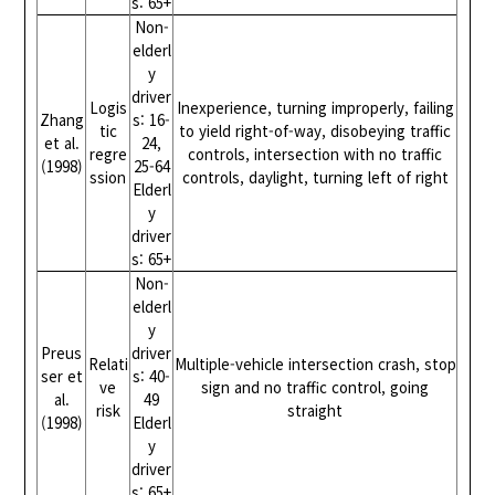
s: 65+
Non-
elderl
y
driver
Logis
Inexperience, turning improperly, failing
Zhang
s: 16-
tic
to yield right-of-way, disobeying traffic
et al.
24,
regre
controls, intersection with no traffic
(1998)
25-64
ssion
controls, daylight, turning left of right
Elderl
y
driver
s: 65+
Non-
elderl
y
Preus
driver
Relati
Multiple-vehicle intersection crash, stop
ser et
s: 40-
ve
sign and no traffic control, going
al.
49
risk
straight
(1998)
Elderl
y
driver
s: 65+