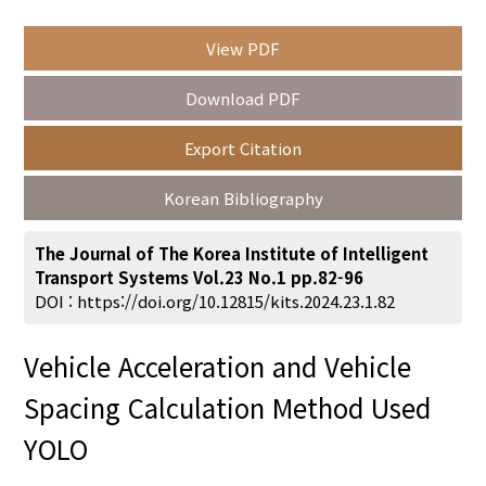
View PDF
Year(s) :
Download PDF
to
Export Citation
Search :
Korean Bibliography
The Journal of The Korea Institute of Intelligent
Transport Systems Vol.23 No.1 pp.82-96
DOI :
https://doi.org/10.12815/kits.2024.23.1.82
Search
Advanced Search
Vehicle Acceleration and Vehicle
Adode Reader(link)
Spacing Calculation Method Used
YOLO