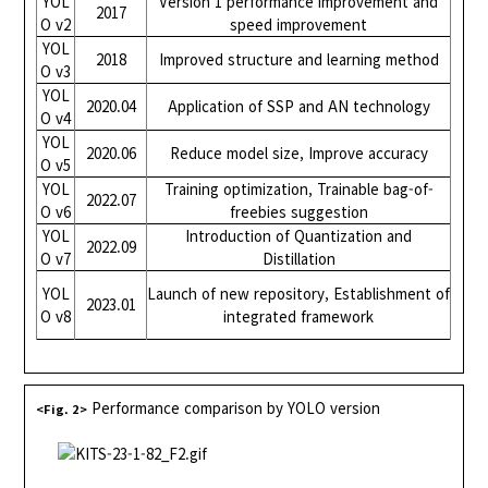
YOL
Version 1 performance improvement and
2017
O v2
speed improvement
YOL
2018
Improved structure and learning method
O v3
YOL
2020.04
Application of SSP and AN technology
O v4
YOL
2020.06
Reduce model size, Improve accuracy
O v5
YOL
Training optimization, Trainable bag-of-
2022.07
O v6
freebies suggestion
YOL
Introduction of Quantization and
2022.09
O v7
Distillation
YOL
Launch of new repository, Establishment of
2023.01
O v8
integrated framework
Performance comparison by YOLO version
<Fig. 2>