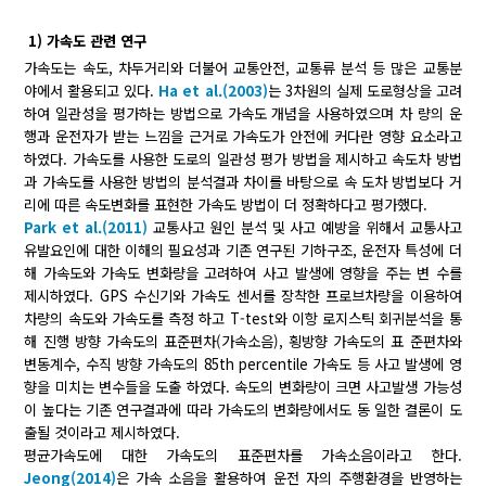
1) 가속도 관련 연구
가속도는 속도, 차두거리와 더불어 교통안전, 교통류 분석 등 많은 교통분
야에서 활용되고 있다.
Ha et al.(2003)
는 3차원의 실제 도로형상을 고려
하여 일관성을 평가하는 방법으로 가속도 개념을 사용하였으며 차 량의 운
행과 운전자가 받는 느낌을 근거로 가속도가 안전에 커다란 영향 요소라고
하였다. 가속도를 사용한 도로의 일관성 평가 방법을 제시하고 속도차 방법
과 가속도를 사용한 방법의 분석결과 차이를 바탕으로 속 도차 방법보다 거
리에 따른 속도변화를 표현한 가속도 방법이 더 정확하다고 평가했다.
Park et al.(2011)
교통사고 원인 분석 및 사고 예방을 위해서 교통사고
유발요인에 대한 이해의 필요성과 기존 연구된 기하구조, 운전자 특성에 더
해 가속도와 가속도 변화량을 고려하여 사고 발생에 영향을 주는 변 수를
제시하였다. GPS 수신기와 가속도 센서를 장착한 프로브차량을 이용하여
차량의 속도와 가속도를 측정 하고 T-test와 이항 로지스틱 회귀분석을 통
해 진행 방향 가속도의 표준편차(가속소음), 횡방향 가속도의 표 준편차와
변동계수, 수직 방향 가속도의 85th percentile 가속도 등 사고 발생에 영
향을 미치는 변수들을 도출 하였다. 속도의 변화량이 크면 사고발생 가능성
이 높다는 기존 연구결과에 따라 가속도의 변화량에서도 동 일한 결론이 도
출될 것이라고 제시하였다.
평균가속도에 대한 가속도의 표준편차를 가속소음이라고 한다.
Jeong(2014)
은 가속 소음을 활용하여 운전 자의 주행환경을 반영하는