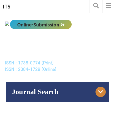
ITS
Online-Submission
한국ITS학회논문지
Journal of Korean Society of Intelligent Transport
Systems
ISSN : 1738-0774 (Print)
ISSN : 2384-1729 (Online)
Journal Search
Engine
Volume/Issue :