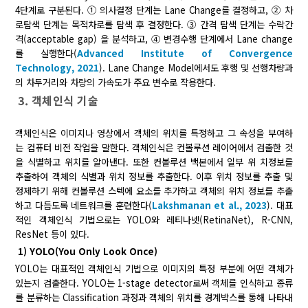
4단계로 구분된다. ① 의사결정 단계는 Lane Change를 결정하고, ② 차
로탐색 단계는 목적차로를 탐색 후 결정한다. ③ 간격 탐색 단계는 수락간
격(acceptable gap) 을 분석하고, ④ 변경수행 단계에서 Lane change
를 실행한다(
Advanced Institute of Convergence
Technology, 2021
). Lane Change Model에서도 후행 및 선행차량과
의 차두거리와 차량의 가속도가 주요 변수로 작용한다.
3. 객체인식 기술
객체인식은 이미지나 영상에서 객체의 위치를 특정하고 그 속성을 부여하
는 컴퓨터 비전 작업을 말한다. 객체인식은 컨볼루션 레이어에서 검출한 것
을 식별하고 위치를 알아낸다. 또한 컨볼루션 백본에서 일부 위 치정보를
추출하여 객체의 식별과 위치 정보를 추출한다. 이후 위치 정보를 추출 및
정제하기 위해 컨볼루션 스텍에 요소를 추가하고 객체의 위치 정보를 추출
하고 다듬도록 네트워크를 훈련한다(
Lakshmanan et al., 2023
). 대표
적인 객체인식 기법으로는 YOLO와 레티나넷(RetinaNet), R-CNN,
ResNet 등이 있다.
1) YOLO(You Only Look Once)
YOLO는 대표적인 객체인식 기법으로 이미지의 특정 부분에 어떤 객체가
있는지 검출한다. YOLO는 1-stage detector로써 객체를 인식하고 종류
를 분류하는 Classification 과정과 객체의 위치를 경계박스를 통해 나타내