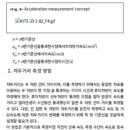
Acceleration measurement concept
<Fig. 4>
n
=
n
번기준선
2
a
=
n
번기준선을통과한시점에서의차량가속도(
m/s
)
n
V
=
n
번기준선에서의속도(
m/s
)
n
T
=
n
번기준선을통과한시점의시간(
s
)
n
2. 차두거리 측정 방법
차두거리는 두 차량 간의 거리이며, 이를 측정하기 위해서는 동일한 차로를
이용하는 두 차량이 한 지점 을 통과하는 각각의 시간과 후미차량의 속도를
측정해야 한다. 후미차량이 선두차량이 통과한 지점을 얼마 만큼의 속도를
가지고 얼마만큼의 시간동안 통과했는지 알면 두 차량 간의 거리를 측정할
수 있다. 다만, 인 접한 두 차량의 차두거리를 온전히 측정하고 속도 및 가
감속도에 따른 차두거리의 변화를 측정하기 위해 측 정 기준선을 조밀하게
설정할 필요가 있다.
이 방법은 기본적으로 측정지점 직전의 상류 속도 측정 구간의 속도로 등속