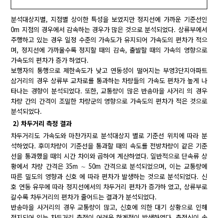
분석대상지별, 지점별 상이한 특성을 보였지만 정지선에 가까운 기준선인
0m 지점의 경우에서 감속하는 경우가 많은 것으로 분석되었다. 상류부에서
주행하고 있는 경우 일정 수준의 가속도가 유지되어 가속도의 편차가 적으
며, 정지선에 가까울수록 정지할 때의 감속, 출발할 때의 가속의 영향으로
가속도의 편차가 증가 하였다.
보행자의 통행으로 제한속도가 낮고 연동성이 떨어지는 부영3단지아파트
삼거리의 경우 상류부 교차로를 통과하는 차량들의 가속도 편차가 높게 나
타나는 경향이 분석되었다. 또한, 교통량이 많은 반송마을 사거리 의 경우
차량 간의 간격이 조밀한 차량군의 영향으로 가속도의 편차가 적은 것으로
분석되었다.
2) 차두거리 측정 결과
차두거리도 가속도와 마찬가지로 분석대상지 별로 기준선 위치에 따라 분
석하였다. 후미차량이 기준선을 통과할 때의 속도를 전방차량이 같은 기준
선을 통과했을 때의 시간 차이와 곱하여 계산하였다. 일반적으로 단속류 상
황에서 차량 간격은 35m ∼ 50m 간격으로 분석되었으며, 이는 교통량에
따른 밀도의 영향과 신호 에 따라 편차가 발생하는 것으로 분석되었다. 신
호 연동 유무에 따라 정지선에서의 차두거리 편차가 증가하 였고, 상류부로
갈수록 차두거리의 편차가 줄어드는 결과가 분석되었다.
반송마을 사거리의 경우 교통량이 많고, 신호에 의한 대기 상황으로 인해
정지되어 있는 차두거리 측정이 어려운 한계점이 발생하였다. 측정식이 속