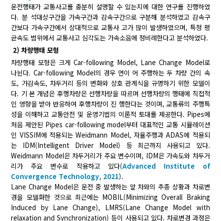
운전행태가 교통사고를 충분히 설명할 수 있는지에 대한 연구를 진행하였
다. 분 석대상구간을 가속구간과 감속구간으로 구분해 분석하였고 감속구
간보다 가속구간에서 상대적으로 교통사 고가 많이 발생하였으며, 특정 평
균속도 범위에서 교통사고 심각도는 가속소음에 정비례한다고 분석하였다.
2) 차량행태 모형
차량행태 모형은 크게 Car-following Model, Lane Change Model로
나뉜다. Car-following Model의 경우 연이 어 주행하는 두 차량 간의 속
도, 가감속도, 차두거리 등의 변화와 상호 관계식을 규명하기 위한 모델이
다. 기 본 개념은 후행차량은 선행차량을 따르며 선행차량의 행태에 직접적
인 영향을 받아 반응하여 후행차량이 진 행한다는 것이며, 교통류의 주행특
성을 이해하고 교통안전 및 운영기법의 이론적 토대를 제공한다. Pipes에
처음 제안된 Pipes car-following model부터 대표적인 교통 시뮬레이션
인 VISSIM에 적용되는 Weidmann Model, 자율주행과 ADAS에 적용되
는 IDM(Intelligent Driver Model) 등 최근까지 사용되고 있다.
Weidmann Model은 차두거리가 주요 변수이며, IDM은 가속도와 차두거
리가 주요 변수로 작용하고 있다(
Advanced Institute of
Convergence Technology, 2021
).
Lane Change Model은 운전 중 발생하는 앞 차와의 추종 상황과 차로변
경을 모델화한 것으로 최근에는 MOBIL(Minimizing Overall Braking
Induced by Lane Change), LMRS(Lane Change Model with
relaxation and Synchronization) 등이 사용되고 있다. 차로변경 과정은