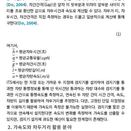
(
Do, 2004
). 차간간격(Gap)은 앞차 의 뒷부분과 뒤차의 앞부분 사이의 거
리를 초로 환산한 값으로 차두시간과 속도로 계산할 수 있다. 차두거 리, 차
두시간, 차간간격은 직접 측정하는 경우는 드물고 일반적으로 계산에 통해
구한다(
Do, 2004
).
(1)
여기서,
h
= 평균차두시간(초)
q
= 평균교통유율(
υph
)
g
= 평균차간시간(초)
l
= 평균차량길이(
m
)
υ
= 평균차량속도(
m/s
)
ITS에서는 한 지점 또는 가까운 두 지점에 검지기를 설치하여 검지기를 통
과한 차량 통행정보를 통해 단 위시간당 통과하는 차량 대수와 검지기를 통
과한 시간으로 통행속도를 측정하고, 연속된 두 차량 간의 시간 간격, 속도,
차량의 길이를 활용하여 차두거리를 추정한다. 다만, 고정된 단일 지점정보
를 이용하기 때문에 가속도의 측정은 불가능한 실정이다. 검지기를 짧은 간
격으로 연속해서 설치한다면 속도의 변화를 측정하여 가속도를 산출할 수
있지만, 검지기 설치에 과도한 예산이 필요한 한계점이 존재한다.
2. 가속도와 차두거리 활용 분야