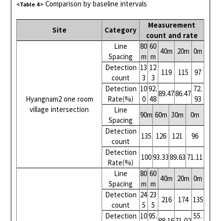
Comparison by baseline intervals
<Table 4>
Measurement
Site
Category
count and rate
Line
80
60
40m
20m
0m
Spacing
m
m
Detection
13
12
119
115
97
count
3
3
Detection
10
92.
72.
89.47
86.47
Hyangnam2 one room
Rate(%)
0
48
93
village intersection
Line
90m
60m
30m
0m
Spacing
Detection
135
126
121
96
count
Detection
100
93.33
89.63
71.11
Rate(%)
Line
80
60
40m
20m
0m
Spacing
m
m
Detection
24
23
216
174
135
count
5
5
Detection
10
95.
55.
88.16
71.02