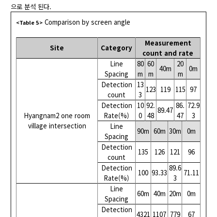
으로 분석 된다.
Comparison by screen angle
<Table 5>
Measurement
Site
Category
count and rate
Line
80
60
20
40m
0m
Spacing
m
m
m
Detection
13
123
119
115
97
count
3
Detection
10
92.
86.
72.9
89.47
Hyangnam2 one room
Rate(%)
0
48
47
3
village intersection
Line
90m
60m
30m
0m
Spacing
Detection
135
126
121
96
count
Detection
89.6
100
93.33
71.11
Rate(%)
3
Line
60m
40m
20m
0m
Spacing
Detection
4321
1107
779
67