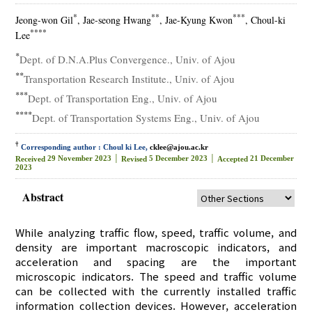
*
**
***
Jeong-won Gil
, Jae-seong Hwang
, Jae-Kyung Kwon
, Choul-ki
****
Lee
*
Dept. of D.N.A.Plus Convergence., Univ. of Ajou
**
Transportation Research Institute., Univ. of Ajou
***
Dept. of Transportation Eng., Univ. of Ajou
****
Dept. of Transportation Systems Eng., Univ. of Ajou
†
Corresponding author : Choul ki Lee,
cklee@ajou.ac.kr
29 November 2023 │
5 December 2023 │
21 December
Received
Revised
Accepted
2023
Abstract
While analyzing traffic flow, speed, traffic volume, and
density are important macroscopic indicators, and
acceleration and spacing are the important
microscopic indicators. The speed and traffic volume
can be collected with the currently installed traffic
information collection devices. However, acceleration