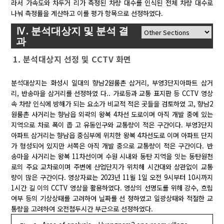
라서 가속도와 차두거 리가 측정된 차량 대수를 인식된 전체 차량 대수로
나눠 측정률을 계산하고 이를 평가 항목으로 선정하였다.
Ⅳ. 분석대상지 및 분석 결
과
1. 분석대상지 선정 및 CCTV 화면
분석대상지는 화성시 일대의 향남2원룸촌 삼거리, 부영3단지아파트 삼거
리, 반송마을 삼거리를 선정하였 다.. 가로등과 교통 표지판 등 CCTV 영상
속 차량 인식에 방해가 되는 요소가 비교적 적은 곳들을 검토하였 고, 향남2
원룸촌 사거리는 향남읍 외곽의 왕복 4차선 도로이며 아직 개발 중에 있는
지역으로 차로 폭이 좁 고 유동인구와 교통량이 적은 구간이다. 부영3단지
아파트 삼거리는 향남읍 중심부에 위치한 왕복 4차선도로 이며 아파트 단지
가 형성되어 있지만 서쪽은 아직 개발 중으로 교통량이 적은 구간이다. 반
송마을 사거리는 왕복 11차선이며 수원 시내와 동탄 지역을 잇는 동탄원천
로의 주요 교차로이며 주변에 산업단지가 위치해 시간대와 상관없이 교통
량이 많은 구간이다. 영상자료는 2023년 11월 1일 오전 9시부터 10시까지
1시간 길 이의 CCTV 영상을 활용하였다. 영상의 선명도를 위해 강수, 흐림
여부 등의 기상상태를 고려하여 닐짜를 선 정하였고 일광상태와 적절한 교
통량을 고려하여 오전첨두시간 부근으로 선정하였다.