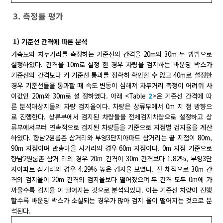
3. 측정률 평가
1) 기준선 간격에 따른 분석
가속도와 차두거리를 측정하는 기준선의 간격을 20m와 30m 두 방법으로
설정하였다. 간격을 10m로 설정 한 경우 차량을 검지하는 바운딩 박스가
기준선의 간격보다 커 기준선 통과를 정확히 확인할 수 없고 40m로 설정한
경우 기준선들을 통과할 때 속도 변동이 심해져 차두거리 측정이 어려워 사
이값인 20m와 30m로 설 정하였다. 아래 <Table
2
>은 기준선 간격에 따
른 분석대상지들의 차량 검지율이다. 차량은 상류부에서 0m 지 점 방향으
로 진행한다. 상류부에서 검지된 차량들을 전체검지차량으로 설정하고 상
류부에서부터 연속적으로 검지된 차량들을 기준으로 지점별 검지율을 계산
하였다. 향남2원룸촌 삼거리와 부영3단지아파트 삼거리는 끝 지점이 80m,
90m 지점이며 반송마을 사거리의 경우 60m 지점이다. 0m 지점 기준으로
향남2원룸촌 삼거 리의 경우 20m 간격이 30m 간격보다 1.82%, 부영3단
지아파트 삼거리의 경우 4.29% 높은 검지율 보였다. 전 체적으로 30m 간
격의 검지율이 20m 간격의 검지율보다 떨어졌으며 두 간격 모두 0m에 가
까울수록 검지율 이 떨어지는 것으로 분석되었다. 이는 기준선 차량이 진행
할수록 바운딩 박스가 소실되는 경우가 많아 검지 율이 떨어지는 것으로 분
석된다.