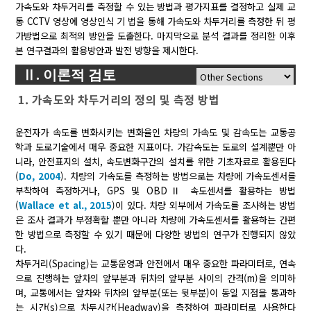
가속도와 차두거리를 측정할 수 있는 방법과 평가지표를 결정하고 실제 교
통 CCTV 영상에 영상인식 기 법을 통해 가속도와 차두거리를 측정한 뒤 평
가방법으로 최적의 방안을 도출한다. 마지막으로 분석 결과를 정리한 이후
본 연구결과의 활용방안과 발전 방향을 제시한다.
Ⅱ. 이론적 검토
1. 가속도와 차두거리의 정의 및 측정 방법
운전자가 속도를 변화시키는 변화율인 차량의 가속도 및 감속도는 교통공
학과 도로기술에서 매우 중요한 지표이다. 가감속도는 도로의 설계뿐만 아
니라, 안전표지의 설치, 속도변화구간의 설치를 위한 기초자료로 활용된다
(
Do, 2004
). 차량의 가속도를 측정하는 방법으로는 차량에 가속도센서를
부착하여 측정하거나, GPS 및 OBDⅡ 속도센서를 활용하는 방법
(
Wallace et al., 2015
)이 있다. 차량 외부에서 가속도를 조사하는 방법
은 조사 결과가 부정확할 뿐만 아니라 차량에 가속도센서를 활용하는 간편
한 방법으로 측정할 수 있기 때문에 다양한 방법의 연구가 진행되지 않았
다.
차두거리(Spacing)는 교통운영과 안전에서 매우 중요한 파라미터로, 연속
으로 진행하는 앞차의 앞부분과 뒤차의 앞부분 사이의 간격(m)을 의미하
며, 교통에서는 앞차와 뒤차의 앞부분(또는 뒷부분)이 동일 지점을 통과하
는 시간(s)으로 차두시간(Headway)을 측정하여 파라미터로 사용한다