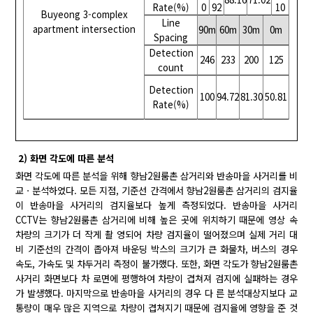
Rate(%)
0
92
10
Buyeong 3-complex
Line
apartment intersection
90m
60m
30m
0m
Spacing
Detection
246
233
200
125
count
Detection
100
94.72
81.30
50.81
Rate(%)
2) 화면 각도에 따른 분석
화면 각도에 따른 분석을 위해 향남2원룸촌 삼거리와 반송마을 사거리를 비
교ㆍ분석하였다. 모든 지점, 기준선 간격에서 향남2원룸촌 삼거리의 검지율
이 반송마을 사거리의 검지율보다 높게 측정되었다. 반송마을 사거리
CCTV는 향남2원룸촌 삼거리에 비해 높은 곳에 위치하기 때문에 영상 속
차량의 크기가 더 작게 촬 영되어 차량 검지율이 떨어졌으며 실제 거리 대
비 기준선의 간격이 좁아져 바운딩 박스의 크기가 큰 화물차, 버스의 경우
속도, 가속도 및 차두거리 측정이 불가했다. 또한, 화면 각도가 향남2원룸촌
사거리 화면보다 차 로면에 평행하여 차량이 겹쳐져 검지에 실패하는 경우
가 발생했다. 마지막으로 반송마을 사거리의 경우 다 른 분석대상지보다 교
통량이 매우 많은 지역으로 차량이 겹쳐지기 때문에 검지율에 영향을 준 것