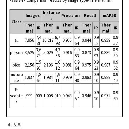
Comparison results by image type(Thermal, IR)
<Table 6>
Instance
Images
Precision
Recall
mAP50
s
Class
Ther
Ther
Ther
Ther
Ther
IR
IR
IR
IR
IR
mal
mal
mal
mal
mal
7,4
8,7
0.9
0.9
0.9
all
7,956
10,217
0.955
0.944
0.959
81
98
54
12
52
3,6
4,3
0.9
0.8
0.9
person
3,525
5,029
0.916
0.873
0.889
73
56
53
93
39
1,5
1,6
0.9
0.9
0.9
bike
2,156
2,196
0.981
0.975
0.987
95
12
64
23
62
motorb
1,8
1,9
0.9
0.9
0.9
1,937
1,984
0.979
0.983
0.989
ike
65
11
40
10
49
E-
0.9
0.9
0.9
scoote
999
909
1,008
919
0.943
0.946
0.971
57
20
60
r
4. 토의