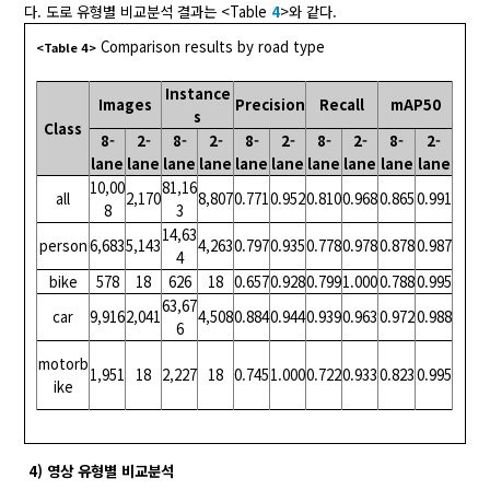
다. 도로 유형별 비교분석 결과는 <Table
4
>와 같다.
Comparison results by road type
<Table 4>
Instance
Images
Precision
Recall
mAP50
s
Class
8-
2-
8-
2-
8-
2-
8-
2-
8-
2-
lane
lane
lane
lane
lane
lane
lane
lane
lane
lane
10,00
81,16
all
2,170
8,807
0.771
0.952
0.810
0.968
0.865
0.991
8
3
14,63
person
6,683
5,143
4,263
0.797
0.935
0.778
0.978
0.878
0.987
4
bike
578
18
626
18
0.657
0.928
0.799
1.000
0.788
0.995
63,67
car
9,916
2,041
4,508
0.884
0.944
0.939
0.963
0.972
0.988
6
motorb
1,951
18
2,227
18
0.745
1.000
0.722
0.933
0.823
0.995
ike
4) 영상 유형별 비교분석