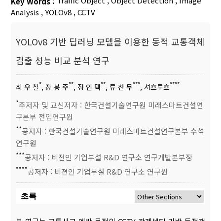
Traffic Object
,
Object Detection
,
Image
Key Words :
Analysis
,
YOLOv8
,
CCTV
YOLOv8 기반 딥러닝 모델을 이용한 동적 교통객체
검출 성능 비교 분석 연구
*
**
**
***
****
최 우 철
, 장 봉 주
, 정 인 택
, 류 찬 무
, 셔흐루흐
*
주저자 및 교신저자 : 한국건설기술연구원 미래스마트건설연
구본부 전임연구원
**
공저자 : 한국건설기술연구원 미래스마트건설연구본부 수석
연구원
***
공저자 : 비젼인 기업부설 R&D 연구소 연구개발본부장
****
공저자 : 비젼인 기업부설 R&D 연구소 연구원
초록