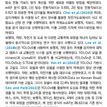
탑승 전동 킥보드 탐지 개선을 위한 새로운 라벨링 방법을 제안하였다.
mAP 분석 결과, 1인 탑승 전동킥보드는 0.930, 2인 탑승 전동킥보드는
0.927 등 양호한 객체 감지율을 확보하였다.
Choi et al.(2024)
은 RGB,
깊이카메라 등 이동형 IoT 센서 장비를 활용한 자전거도로에서의 사고 위
험요소 선정 연 구를 수행하였다. 동적 객체요소로써 보행자, 킥보드, 차량
등을 분석 대상으로 선정하였으며, 이를 고려한 지자체 서비스방안을 제시
하였다.
보행자, 차량, 자전거 등 도로 위 다양한 교통객체 유형을 하나의 딥러닝 모
델에서 동시적으로 감지하는 연구 역시 많이 수행되고 있다.
Lee et al.
(2024b)
은 YOLOv5를 사용하여 보행자, 차량 등의 객체를 감지하여 대학
교 캠퍼스 내 교통안전 시스템 설계 연구를 수행하였다. YOLOv5 모델 중
n(nano)과 s(small)의 성능평가 를 비교하였는데, YOLOv5n은 0.740,
YOLOv5s는 0.753로 분석되었다.
Yun et al.(2018)
은 YOLOv2 기반으
로 고밀도 그리드 모델과 앵커 모델을 이용한 동적 객체검지 향상 연구를
수행하였다. 차량, 보행자, 자전거를 실험 대상으로 선정하였고, 이 중 자동
차 검지에 있어서 해당 논문에서 제시한 DOKR(Data on Korean Road)
데이터셋 기반 고밀도 그리드 모델이 최대 22.4% 향상된 결과를 가져왔다.
Seo and Park(2022)
은 YOLOv4를 활용하여 도심로 주행을 위한 객체
검출 및 거리 추정 알고리즘 방안을 제시하였다. 4개의 차량 유형(자동 차,
버스, 트럭, 자전거), 보행자, 정지선, 횡단보도, 4개의 신호등 신호 등 15개
의 객체 유형을 선정하였고, 제 안된 방식의 mAP는 86.63으로 기존 방식