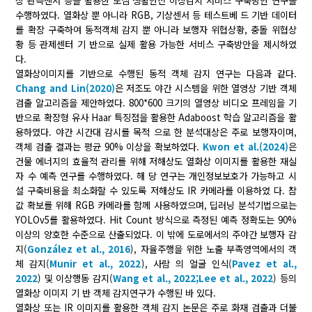
상 관측센서 등을 활용한 도심 생활안전 이상감지 서비스 구축방안 연구를
수행하였다. 열화상 뿐 아니라 RGB, 기상센서 등 테스트베 드 기반 데이터
를 확장 구축하여 동적객체 감지 뿐 아니라 보행자 위협상황, 충돌 위협상
황 등 관제센터 기 반으로 실제 활용 가능한 서비스 구축방안을 제시하였
다.
열화상이미지를 기반으로 수행된 동적 객체 감지 연구는 다음과 같다.
Chang and Lin(2020)
은 저조도 야간 시스템을 위한 열영상 기반 객체
검출 알고리즘을 제안하였다. 800*600 크기의 열영상 비디오 프레임을 기
반으로 확장형 유사 Haar 특징점을 활용한 Adaboost 학습 알고리즘을 활
용하였다. 야간 시간대 감시를 목적 으로 한 분석대상은 주로 보행자이며,
객체 검출 결과는 평균 90% 이상을 확보하였다.
Kwon et al.(2024)
은
건물 에너지의 효율적 관리를 위해 저해상도 열화상 이미지를 활용한 재실
자 수 예측 연구를 수행하였다. 해 당 연구는 개인정보보호가 가능하고 시
설 구축비용을 최소화할 수 있도록 저해상도 IR 카메라를 이용하였 다. 참
값 확보를 위해 RGB 카메라를 함께 사용하였으며, 딥러닝 분석기법으로는
YOLOv5를 활용하였다. Hit Count 방식으로 측정된 예측 정확도는 90%
이상의 양호한 수준으로 산출되었다. 이 밖에 도로에서의 주야간 보행자 감
지(
González et al., 2016
), 자율주행을 위한 노출 부족영역에서의 객
체 감지(
Munir et al., 2022
), 사람 의 얼굴 인식(
Pavez et al.,
2022
) 및 이상행동 감지(
Wang et al., 2022;
Lee et al., 2022
) 등의
열화상 이미지 기 반 객체 감지연구가 수행된 바 있다.
열화상 또는 IR 이미지를 활용한 객체 감지 논문은 주로 화재 검출과 더불