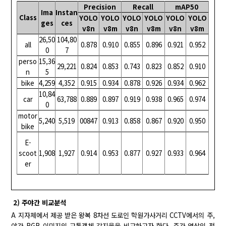
Precision
Recall
mAP50
Ima
Instan
Class
YOLO
YOLO
YOLO
YOLO
YOLO
YOLO
ges
ces
v8n
v8m
v8n
v8m
v8n
v8m
26,50
104,80
all
0.878
0.910
0.855
0.896
0.921
0.952
0
7
perso
15,36
29,221
0.824
0.853
0.743
0.823
0.852
0.910
n
5
bike
4,259
4,352
0.915
0.934
0.878
0.926
0.934
0.962
10,84
car
63,788
0.889
0.897
0.919
0.938
0.965
0.974
0
motor
5,240
5,519
00847
0.913
0.858
0.867
0.920
0.950
bike
E-
scoot
1,908
1,927
0.914
0.953
0.877
0.927
0.933
0.964
er
2) 주야간 비교분석
A 지자체에서 제공 받은 왕복 8차선 도로인 학원가사거리 CCTV에서의 주,
야간 RGB 이미지의 교통객체 감지율을 비교하고자 한다. 주간 영상의 전