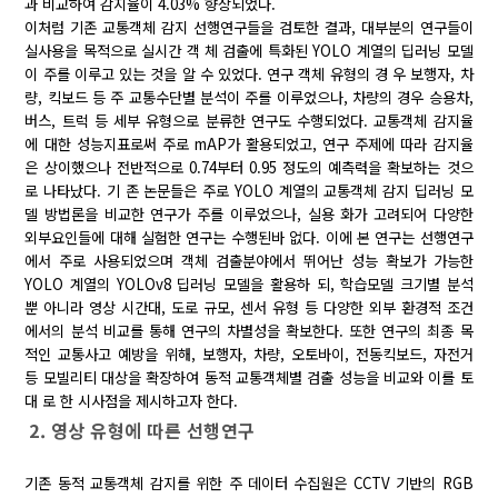
과 비교하여 감지율이 4.03% 향상되었다.
이처럼 기존 교통객체 감지 선행연구들을 검토한 결과, 대부분의 연구들이
실사용을 목적으로 실시간 객 체 검출에 특화된 YOLO 계열의 딥러닝 모델
이 주를 이루고 있는 것을 알 수 있었다. 연구 객체 유형의 경 우 보행자, 차
량, 킥보드 등 주 교통수단별 분석이 주를 이루었으나, 차량의 경우 승용차,
버스, 트럭 등 세부 유형으로 분류한 연구도 수행되었다. 교통객체 감지율
에 대한 성능지표로써 주로 mAP가 활용되었고, 연구 주제에 따라 감지율
은 상이했으나 전반적으로 0.74부터 0.95 정도의 예측력을 확보하는 것으
로 나타났다. 기 존 논문들은 주로 YOLO 계열의 교통객체 감지 딥러닝 모
델 방법론을 비교한 연구가 주를 이루었으나, 실용 화가 고려되어 다양한
외부요인들에 대해 실험한 연구는 수행된바 없다. 이에 본 연구는 선행연구
에서 주로 사용되었으며 객체 검출분야에서 뛰어난 성능 확보가 가능한
YOLO 계열의 YOLOv8 딥러닝 모델을 활용하 되, 학습모델 크기별 분석
뿐 아니라 영상 시간대, 도로 규모, 센서 유형 등 다양한 외부 환경적 조건
에서의 분석 비교를 통해 연구의 차별성을 확보한다. 또한 연구의 최종 목
적인 교통사고 예방을 위해, 보행자, 차량, 오토바이, 전동킥보드, 자전거
등 모빌리티 대상을 확장하여 동적 교통객체별 검출 성능을 비교와 이를 토
대 로 한 시사점을 제시하고자 한다.
2. 영상 유형에 따른 선행연구
기존 동적 교통객체 감지를 위한 주 데이터 수집원은 CCTV 기반의 RGB