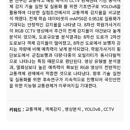
본 연구는 교통사고 예방 목적의 CCTV 관제센터 기반 동적객
체 감지 기술 실현 및 실용화 를 위한 기초연구로 YOLOv8을
활용하여 다양한 실험조건에서의 교통객체 감지율을 비교분
석 하였다. 전체 학습 데이터셋의 mAP50은 0.952로 실용화가
기대되는 안정적인 감지율을 나타냈 다. 8차선 학원가사거리
의 RGB CCTV 영상에서 주간의 전체 감지율이 야간보다 높게
분석되 었으며, 도로규모별 분석결과는 8차선 도로가 2차선
도로보다 객체 감지율이 떨어졌고, 8차선 도로에서 보행자 감
지는 차량에 비해 예측력이 낮게 분석되었다. 학원가사거리 횡
단보도에서 군집보행과 다량·다종의 모빌리티가 동시다발적
으로 나타나는 특징 때문으로 판단된다. 영상 유형별 분석결
과, 열화상보다 높은 예측력이 확보된 RGB 영상이 전반적인
교통객체 관제에서 적합한 것으로 나타났다. 향후 기술 실현
및 실용화를 위한 후속연구가 지속적으로 진행되어 국민안전
을 위한 지능형 교통관제가 이루어지길 기대한다.
교통객체
,
객체감지
,
영상분석
,
YOLOv8
,
CCTV
키워드 :