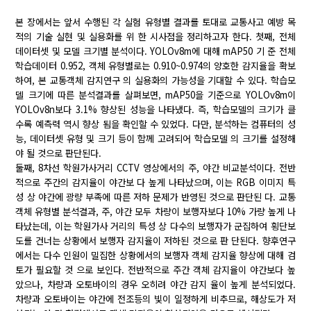
본 장에서는 앞서 수행된 각 실험 유형별 결과를 토대로 교통사고 예방 목
적의 기술 실현 및 실용화를 위 한 시사점을 정리하고자 한다. 첫째, 전체
데이터셋 및 모델 크기별 분석이다. YOLOv8m에 대해 mAP50 기 준 전체
학습데이터 0.952, 객체 유형별로는 0.910~0.974의 양호한 감지율을 확보
하여, 본 교통객체 감지연구 의 실용화의 가능성을 기대할 수 있다. 학습모
델 크기에 따른 분석결과를 살펴보면, mAP50을 기준으로 YOLOv8m이
YOLOv8n보다 3.1% 향상된 성능을 나타냈다. 즉, 학습모델의 크기가 클
수록 예측력 역시 향상 됨을 확인할 수 있었다. 다만, 분석하는 컴퓨터의 성
능, 데이터셋 유형 및 크기 등이 함께 고려되어 학습모델 의 크기를 설정해
야 될 것으로 판단된다.
둘째, 8차선 학원가사거리 CCTV 영상에서의 주, 야간 비교분석이다. 전반
적으로 주간의 감지율이 야간보 다 높게 나타났으며, 이는 RGB 이미지 특
성 상 야간에 광량 부족에 따른 저하 문제가 반영된 것으로 판단된 다. 교통
객체 유형별 분석결과, 주, 야간 모두 차량이 보행자보다 10% 가량 높게 나
타났는데, 이는 학원가사 거리의 특성 상 다수의 보행자가 군집하여 횡단보
도를 건너는 상황에서 보행자 감지율이 저하된 것으로 판 단된다. 향후연구
에서는 다수 인원이 밀집한 상황에서의 보행자 객체 감지율 향상에 대해 검
토가 필요할 것 으로 보인다. 전반적으로 주간 객체 감지율이 야간보다 높
았으나, 차량과 오토바이의 경우 오히려 야간 감지 율이 높게 분석되었다.
차량과 오토바이는 야간에 전조등의 빛이 일정하게 비추므로, 해상도가 저