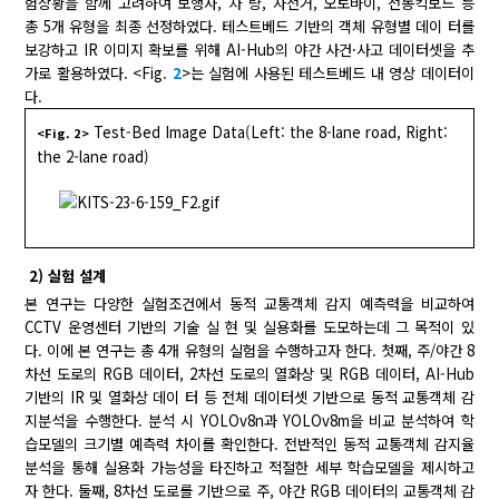
험상황을 함께 고려하여 보행자, 차 량, 자전거, 오토바이, 전동킥보드 등
총 5개 유형을 최종 선정하였다. 테스트베드 기반의 객체 유형별 데이 터를
보강하고 IR 이미지 확보를 위해 AI-Hub의 야간 사건·사고 데이터셋을 추
가로 활용하였다. <Fig.
2
>는 실험에 사용된 테스트베드 내 영상 데이터이
다.
Test-Bed Image Data(Left: the 8-lane road, Right:
<Fig. 2>
the 2-lane road)
2) 실험 설계
본 연구는 다양한 실험조건에서 동적 교통객체 감지 예측력을 비교하여
CCTV 운영센터 기반의 기술 실 현 및 실용화를 도모하는데 그 목적이 있
다. 이에 본 연구는 총 4개 유형의 실험을 수행하고자 한다. 첫째, 주/야간 8
차선 도로의 RGB 데이터, 2차선 도로의 열화상 및 RGB 데이터, AI-Hub
기반의 IR 및 열화상 데이 터 등 전체 데이터셋 기반으로 동적 교통객체 감
지분석을 수행한다. 분석 시 YOLOv8n과 YOLOv8m을 비교 분석하여 학
습모델의 크기별 예측력 차이를 확인한다. 전반적인 동적 교통객체 감지율
분석을 통해 실용화 가능성을 타진하고 적절한 세부 학습모델을 제시하고
자 한다. 둘째, 8차선 도로를 기반으로 주, 야간 RGB 데이터의 교통객체 감