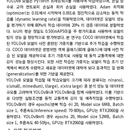
YOLOv8 모델은 PyTorch 프레임워크를 사용하여 학습하였으며, 손실 함
수로 교차 엔트로피 손실과 회귀 손실을 사용하였다. Adam 최적화
(optimizer)는 0.01에서 시작하여 0.001로 점진적으로 감소하는 동적 학
습률 (dynamic learning rate)을 적용하였으며, 데이터셋은 모델의 성능
을 평가하기 위해 80%의 학습 데이터와 20% 의 검증 데이터로 분할하였
다. IoU의 평균 정밀도 0.50(mAP50)을 주 평가지표로 사용하여 모델의
탐지 성능 을 정량적으로 평가하였다. 본 연구는 COCO 데이터셋에서 학습
된 YOLOv8 모델의 사전 훈련된 가중치를 기반으로 추가 학습을 수행하였
다. COCO 데이터셋은 광범위한 객체 클래스(80개 클래스)에 대해 사전 학
습 된 모델을 제공하므로 초기 가중치로 사용할 때 동적 교통객체에 대한
감지 성능을 향상시킨다. 또한 사전 학습된 가중치는 모델이 학습 초기 단
계에서 빠르게 수렴하고 새로운 데이터셋에 대하여 보다 효과적인 일 반화
(generalization)를 위한 기반을 제공한다.
YOLOv8 모델을 학습할 때 학습모델의 크기에 따라 분류되는 n(nano),
s(small), m(medium), l(large), x(xtra large) 중 분석 성능 및 데이터셋
규모를 고려하여 YOLOv8n과 YOLOv8m을 함께 사용하였다. 이를 기반으
로 다양한 실험조건별 동적 교통객체 감지 및 예측작업을 수행하였다.
YOLOv8n의 경우 epochs(반복 학습 수) 20, Model size 6MB, Batch
size 1, 추론속도(Inference speed) 70-80fps, GPU는 RTX2060을 사
용하였다. YOLOv8m의 경우 epochs 20, Model size 52MB, Batch
size 1, 추론속도 40-50fps, GPU는 RTX2060을 사용하였다.