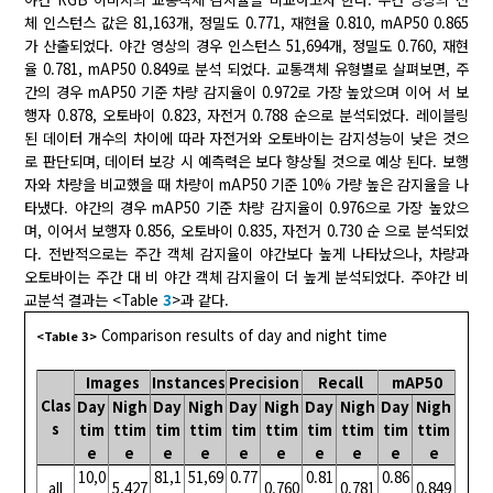
체 인스턴스 값은 81,163개, 정밀도 0.771, 재현율 0.810, mAP50 0.865
가 산출되었다. 야간 영상의 경우 인스턴스 51,694개, 정밀도 0.760, 재현
율 0.781, mAP50 0.849로 분석 되었다. 교통객체 유형별로 살펴보면, 주
간의 경우 mAP50 기준 차량 감지율이 0.972로 가장 높았으며 이어 서 보
행자 0.878, 오토바이 0.823, 자전거 0.788 순으로 분석되었다. 레이블링
된 데이터 개수의 차이에 따라 자전거와 오토바이는 감지성능이 낮은 것으
로 판단되며, 데이터 보강 시 예측력은 보다 향상될 것으로 예상 된다. 보행
자와 차량을 비교했을 때 차량이 mAP50 기준 10% 가량 높은 감지율을 나
타냈다. 야간의 경우 mAP50 기준 차량 감지율이 0.976으로 가장 높았으
며, 이어서 보행자 0.856, 오토바이 0.835, 자전거 0.730 순 으로 분석되었
다. 전반적으로는 주간 객체 감지율이 야간보다 높게 나타났으나, 차량과
오토바이는 주간 대 비 야간 객체 감지율이 더 높게 분석되었다. 주야간 비
교분석 결과는 <Table
3
>과 같다.
Comparison results of day and night time
<Table 3>
Images
Instances
Precision
Recall
mAP50
Clas
Day
Nigh
Day
Nigh
Day
Nigh
Day
Nigh
Day
Nigh
s
tim
ttim
tim
ttim
tim
ttim
tim
ttim
tim
ttim
e
e
e
e
e
e
e
e
e
e
10,0
81,1
51,69
0.77
0.81
0.86
all
5,427
0.760
0.781
0.849