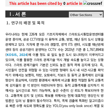
This article has been cited by
0
article in
Ⅰ. 서 론
1. 연구의 배경 및 목적
우리나라는 현재 226개 모든 기초지자체에서 스마트도시통합운영센터를
운영 중이며, 공공 CCTV망을 이 용하여 교통, 방범, 재난 등의 도시 상황을
관제하고 있다. 지자체 뿐 아니라 경찰청, 광역 ITS 센터, 시도별 재난관제
센터 등의 공공기관이 운영하는 CCTV 수는 2023년 기준 총 1,767,894대
(
KOSIS, 2024
)에 이를 정도 로 밀도 높은 도시 모니터링이 이루어지고
있으며, 이를 활용한 스마트 관제기술 역시 개발 속도를 높이고 있는 상황
이다. 스마트 관제기술의 기본은 신뢰도 높은 동적 객체 감지에 있다. 즉,
시민들의 안전을 위협할 수 있는 다양한 형태의 도시 내 사건·사고를 파악
하기 위해서는 보행자, 차량, 오토바이, 킥보드 등 동적 교 통객체의 감지율
향상이 중요하며, 다양한 환경에서 예측력 비교를 통한 적절한 동적 교통객
체 감지율의 분 석 방안이 마련되어야 한다. 동적 교통객체를 감지하기 위
해서는 실시간으로 처리 가능하며, 높은 수준의 신 뢰도가 확보되어야 한
다. 교통객체 감지 및 신뢰도 확보를 위해서는 현재 대표적인 영상인식 방
법론인 딥러 닝 활용이 필수적이다. 특히, 객체 검출에 특화된 알고리즘으
로 빠른 수행 속도와 정확도를 갖는 YOLO(you only look once) 계열 모