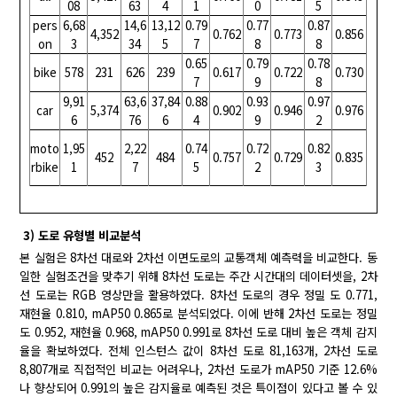
08
63
4
1
0
5
pers
6,68
14,6
13,12
0.79
0.77
0.87
4,352
0.762
0.773
0.856
on
3
34
5
7
8
8
0.65
0.79
0.78
bike
578
231
626
239
0.617
0.722
0.730
7
9
8
9,91
63,6
37,84
0.88
0.93
0.97
car
5,374
0.902
0.946
0.976
6
76
6
4
9
2
moto
1,95
2,22
0.74
0.72
0.82
452
484
0.757
0.729
0.835
rbike
1
7
5
2
3
3) 도로 유형별 비교분석
본 실험은 8차선 대로와 2차선 이면도로의 교통객체 예측력을 비교한다. 동
일한 실험조건을 맞추기 위해 8차선 도로는 주간 시간대의 데이터셋을, 2차
선 도로는 RGB 영상만을 활용하였다. 8차선 도로의 경우 정밀 도 0.771,
재현율 0.810, mAP50 0.865로 분석되었다. 이에 반해 2차선 도로는 정밀
도 0.952, 재현율 0.968, mAP50 0.991로 8차선 도로 대비 높은 객체 감지
율을 확보하였다. 전체 인스턴스 값이 8차선 도로 81,163개, 2차선 도로
8,807개로 직접적인 비교는 어려우나, 2차선 도로가 mAP50 기준 12.6%
나 향상되어 0.991의 높은 감지율로 예측된 것은 특이점이 있다고 볼 수 있