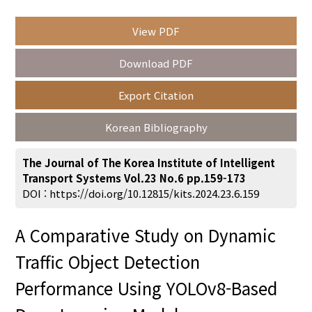
View PDF
Year(s) :
Download PDF
to
Export Citation
Search :
Korean Bibliography
The Journal of The Korea Institute of Intelligent
Transport Systems Vol.23 No.6 pp.159-173
DOI :
https://doi.org/10.12815/kits.2024.23.6.159
Search
Advanced Search
A Comparative Study on Dynamic
Adode Reader(link)
Traffic Object Detection
Performance Using YOLOv8-Based