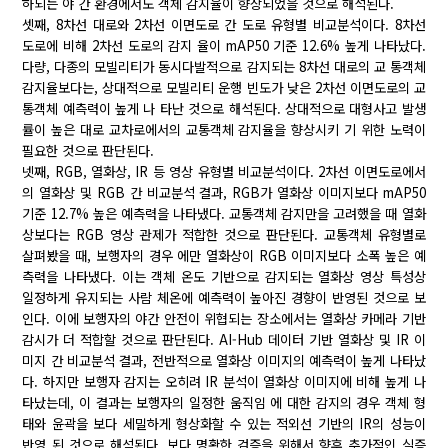
하되는 야 간 환경에서도 객체 감지율이 향상되었을 것으로 해석된다.
셋째, 8차선 대로와 2차선 이면도로 간 도로 유형별 비교분석이다. 8차선
도로에 비해 2차선 도로의 감지 율이 mAP50 기준 12.6% 높게 나타났다.
다량, 다종의 모빌리티가 동시다발적으로 감지되는 8차선 대로의 교 통객체
감지율보다는, 상대적으로 모빌리티 운행 빈도가 낮은 2차선 이면도로의 교
통객체 예측력이 높게 나 타난 것으로 해석된다. 상대적으로 대형사고 발생
률이 높은 대로 교차로에서의 교통객체 감지율을 향상시키 기 위한 노력이
필요한 것으로 판단된다.
넷째, RGB, 열화상, IR 등 영상 유형별 비교분석이다. 2차선 이면도로에서
의 열화상 및 RGB 간 비교분석 결과, RGB가 열화상 이미지보다 mAP50
기준 12.7% 높은 예측력을 나타냈다. 교통객체 감지만을 고려했을 때 열화
상보다는 RGB 영상 관제가 적합한 것으로 판단된다. 교통객체 유형별로
살펴봤을 때, 보행자의 경우 에만 열화상이 RGB 이미지보다 소폭 높은 예
측력을 나타냈다. 이는 객체 온도 기반으로 감지되는 열화상 영상 특성상
일정하게 유지되는 사람 체온에 예측력이 높아진 경향이 반영된 것으로 보
인다. 이에 보행자의 야간 안전이 위협되는 장소에서는 열화상 카메라 기반
감시가 더 적합할 것으로 판단된다. AI-Hub 데이터 기반 열화상 및 IR 이
미지 간 비교분석 결과, 전반적으로 열화상 이미지의 예측력이 높게 나타났
다. 하지만 보행자 감지는 오히려 IR 분석이 열화상 이미지에 비해 높게 나
타났는데, 이 결과는 보행자의 일정한 움직임 에 대한 감지의 경우 객체 형
태와 윤곽을 보다 세밀하게 형상화할 수 있는 적외선 기반의 IR의 성능이
반영 된 것으로 해석된다. 보다 명확한 검증을 위해서 향후 추가적인 실증