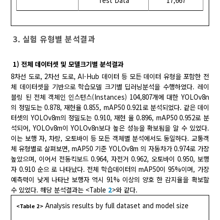
Test Data
17,667
3. 실험 유형별 분석결과
1) 전체 데이터셋 및 모델크기별 분석결과
8차선 도로, 2차선 도로, AI-Hub 데이터 등 모든 데이터 유형을 포함한 전
체 데이터셋을 기반으로 학습모델 크기별 딥러닝분석을 수행하였다. 레이
블링 된 전체 객체인 인스턴스(Instances) 104,807개에 대한 YOLOv8n
의 정밀도는 0.878, 재현율 0.855, mAP50 0.921로 분석되었다. 같은 데이
터셋의 YOLOv8m의 정밀도는 0.910, 재현 율 0.896, mAP50 0.952로 분
석되어, YOLOv8m이 YOLOv8n보다 높은 성능을 확보됨을 알 수 있었다.
이는 보행 자, 차랑, 오토바이 등 모든 객체별 분석에서도 동일하다. 교통객
체 유형별로 살펴보면, mAP50 기준 YOLOv8m 의 자동차가 0.974로 가장
높았으며, 이어서 전동킥보드 0.964, 자전거 0.962, 오토바이 0.950, 보행
자 0.910 순으 로 나타났다. 전체 학습데이터의 mAP50이 95%이며, 가장
예측력이 낮게 나타난 보행자 역시 91% 이상의 양호 한 감지율을 확보할
수 있었다. 해당 분석결과는 <Table
2
>와 같다.
Analysis results by full dataset and model size
<Table 2>