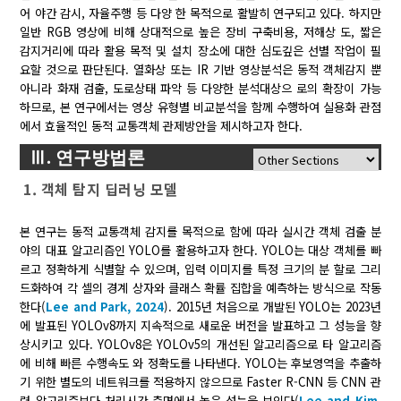
어 야간 감시, 자율주행 등 다양 한 목적으로 활발히 연구되고 있다. 하지만
일반 RGB 영상에 비해 상대적으로 높은 장비 구축비용, 저해상 도, 짧은
감지거리에 따라 활용 목적 및 설치 장소에 대한 심도깊은 선별 작업이 필
요할 것으로 판단된다. 열화상 또는 IR 기반 영상분석은 동적 객체감지 뿐
아니라 화재 검출, 도로상태 파악 등 다양한 분석대상으 로의 확장이 가능
하므로, 본 연구에서는 영상 유형별 비교분석을 함께 수행하여 실용화 관점
에서 효율적인 동적 교통객체 관제방안을 제시하고자 한다.
Ⅲ. 연구방법론
1. 객체 탐지 딥러닝 모델
본 연구는 동적 교통객체 감지를 목적으로 함에 따라 실시간 객체 검출 분
야의 대표 알고리즘인 YOLO를 활용하고자 한다. YOLO는 대상 객체를 빠
르고 정확하게 식별할 수 있으며, 입력 이미지를 특정 크기의 분 할로 그리
드화하여 각 셀의 경계 상자와 클래스 확률 집합을 예측하는 방식으로 작동
한다(
Lee and Park, 2024
). 2015년 처음으로 개발된 YOLO는 2023년
에 발표된 YOLOv8까지 지속적으로 새로운 버전을 발표하고 그 성능을 향
상시키고 있다. YOLOv8은 YOLOv5의 개선된 알고리즘으로 타 알고리즘
에 비해 빠른 수행속도 와 정확도를 나타낸다. YOLO는 후보영역을 추출하
기 위한 별도의 네트워크를 적용하지 않으므로 Faster R-CNN 등 CNN 관
련 알고리즘보다 처리시간 측면에서 높은 성능을 보인다(
Lee and Kim,