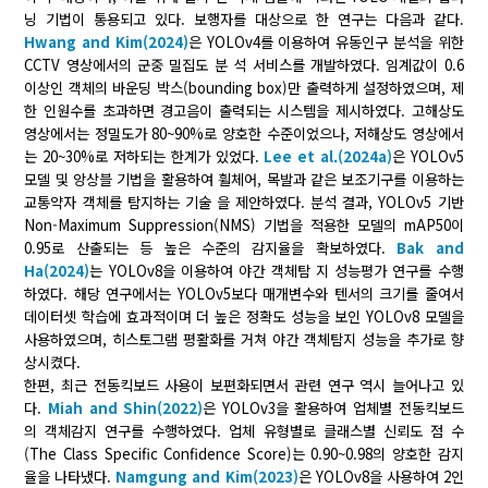
닝 기법이 통용되고 있다. 보행자를 대상으로 한 연구는 다음과 같다.
Hwang and Kim(2024)
은 YOLOv4를 이용하여 유동인구 분석을 위한
CCTV 영상에서의 군중 밀집도 분 석 서비스를 개발하였다. 임계값이 0.6
이상인 객체의 바운딩 박스(bounding box)만 출력하게 설정하였으며, 제
한 인원수를 초과하면 경고음이 출력되는 시스템을 제시하였다. 고해상도
영상에서는 정밀도가 80~90%로 양호한 수준이었으나, 저해상도 영상에서
는 20~30%로 저하되는 한계가 있었다.
Lee et al.(2024a)
은 YOLOv5
모델 및 앙상블 기법을 활용하여 휠체어, 목발과 같은 보조기구를 이용하는
교통약자 객체를 탐지하는 기술 을 제안하였다. 분석 결과, YOLOv5 기반
Non-Maximum Suppression(NMS) 기법을 적용한 모델의 mAP50이
0.95로 산출되는 등 높은 수준의 감지율을 확보하였다.
Bak and
Ha(2024)
는 YOLOv8을 이용하여 야간 객체탐 지 성능평가 연구를 수행
하였다. 해당 연구에서는 YOLOv5보다 매개변수와 텐서의 크기를 줄여서
데이터셋 학습에 효과적이며 더 높은 정확도 성능을 보인 YOLOv8 모델을
사용하였으며, 히스토그램 평활화를 거쳐 야간 객체탐지 성능을 추가로 향
상시켰다.
한편, 최근 전동킥보드 사용이 보편화되면서 관련 연구 역시 늘어나고 있
다.
Miah and Shin(2022)
은 YOLOv3을 활용하여 업체별 전동킥보드
의 객체감지 연구를 수행하였다. 업체 유형별로 클래스별 신뢰도 점 수
(The Class Specific Confidence Score)는 0.90~0.98의 양호한 감지
율을 나타냈다.
Namgung and Kim(2023)
은 YOLOv8을 사용하여 2인