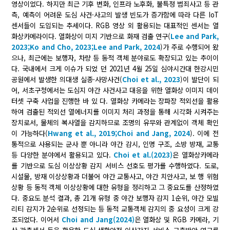
영상이었다. 하지만 최근 기후 변화, 인프라 노후화, 불특정 범죄사고 등 관
측, 예측이 어려운 도심 사건·사고의 발생 빈도가 증가함에 따라 다른 IoT
센서들이 도입되는 추세이다. RGB 영상 외 활용되는 대표적인 센서는 열
화상카메라이다. 열화상이 미지 기반으로 화재 검출 연구(
Lee and Park,
2023;
Ko and Cho, 2023;
Lee and Park, 2024
)가 주로 수행되어 왔
으나, 최근에는 보행자, 차량 등 동적 객체 분야로도 확장되고 있는 추이이
다. 국내에서 크게 이슈가 되었 던 2021년 4월 25일 심야시간대 한강시민
공원에서 발생한 의대생 실종·사망사건(
Choi et al., 2023
)이 발단이 되
어, 서초구청에서는 도심지 야간 사건사고 대응을 위한 열화상 이미지 데이
터셋 구축 사업을 진행한 바 있 다. 열화상 카메라는 장파장 적외선을 활용
하여 검출된 적외선 열에너지를 이미지 처리 과정을 통해 시각화 시켜주는
장치로서, 물체의 복사열을 감지하므로 조명의 유무와 관계없이 객체 확인
이 가능하다(
Hwang et al., 2019;
Choi and Jang, 2024
). 이에 전
통적으로 사용되는 군사 뿐 아니라 야간 감시, 인명 구조, 소방 방재, 교통
등 다양한 분야에서 활용되고 있다.
Choi et al.(2023)
은 열화상카메라
를 기반으로 도심 이상상황 감지 서비스 선호도 평가를 수행하였다. 도로,
시설물, 방재 이상상황과 더불어 야간 교통사고, 야간 치안사고, 보 행 위험
상황 등 동적 객체 이상상황에 대한 유형을 정리하고 그 중요도를 산정하였
다. 중요도 분석 결과, 총 21개 유형 중 야간 보행자 감지 1순위, 야간 모빌
리티 감지가 2순위로 선정되는 등 동적 교통객체 감지의 중 요성이 크게 강
조되었다. 이어서
Choi and Jang(2024)
은 열화상 및 RGB 카메라, 기