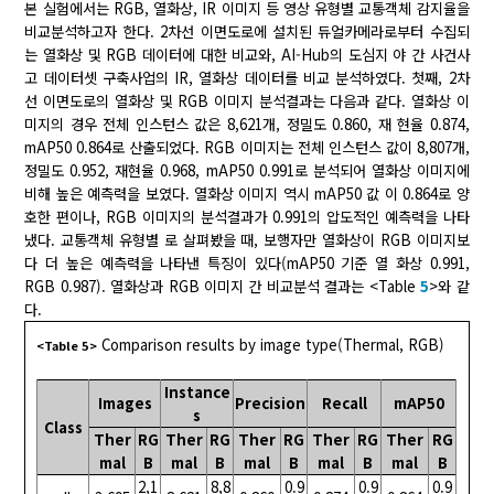
본 실험에서는 RGB, 열화상, IR 이미지 등 영상 유형별 교통객체 감지율을
비교분석하고자 한다. 2차선 이면도로에 설치된 듀얼카메라로부터 수집되
는 열화상 및 RGB 데이터에 대한 비교와, AI-Hub의 도심지 야 간 사건사
고 데이터셋 구축사업의 IR, 열화상 데이터를 비교 분석하였다. 첫째, 2차
선 이면도로의 열화상 및 RGB 이미지 분석결과는 다음과 같다. 열화상 이
미지의 경우 전체 인스턴스 값은 8,621개, 정밀도 0.860, 재 현율 0.874,
mAP50 0.864로 산출되었다. RGB 이미지는 전체 인스턴스 값이 8,807개,
정밀도 0.952, 재현율 0.968, mAP50 0.991로 분석되어 열화상 이미지에
비해 높은 예측력을 보였다. 열화상 이미지 역시 mAP50 값 이 0.864로 양
호한 편이나, RGB 이미지의 분석결과가 0.991의 압도적인 예측력을 나타
냈다. 교통객체 유형별 로 살펴봤을 때, 보행자만 열화상이 RGB 이미지보
다 더 높은 예측력을 나타낸 특징이 있다(mAP50 기준 열 화상 0.991,
RGB 0.987). 열화상과 RGB 이미지 간 비교분석 결과는 <Table
5
>와 같
다.
Comparison results by image type(Thermal, RGB)
<Table 5>
Instance
Images
Precision
Recall
mAP50
s
Class
Ther
RG
Ther
RG
Ther
RG
Ther
RG
Ther
RG
mal
B
mal
B
mal
B
mal
B
mal
B
2,1
8,8
0.9
0.9
0.9