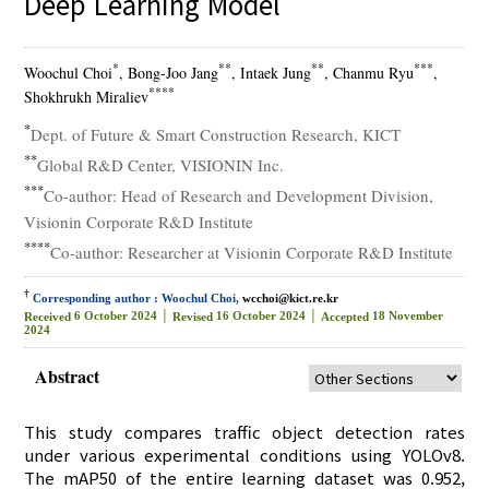
Deep Learning Model
*
**
**
***
Woochul Choi
, Bong-Joo Jang
, Intaek Jung
, Chanmu Ryu
,
****
Shokhrukh Miraliev
*
Dept. of Future & Smart Construction Research, KICT
**
Global R&D Center, VISIONIN Inc.
***
Co-author: Head of Research and Development Division,
Visionin Corporate R&D Institute
****
Co-author: Researcher at Visionin Corporate R&D Institute
†
Corresponding author : Woochul Choi,
wcchoi@kict.re.kr
6 October 2024 │
16 October 2024 │
18 November
Received
Revised
Accepted
2024
Abstract
This study compares traffic object detection rates
under various experimental conditions using YOLOv8.
The mAP50 of the entire learning dataset was 0.952,