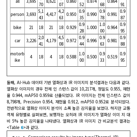
all
3,695
8,621
0.860
0.874
0.864
70
07
52
68
91
5,1
4,2
0.9
0.9
0.9
person
3,693
4,417
0.950
0.990
0.991
43
63
35
78
87
0.9
1.0
0.9
bike
21
18
21
18
0.929
1.000
0.964
28
00
95
2,0
4,5
0.9
0.9
0.9
car
3,226
4,179
0.972
0.996
0.981
41
08
44
63
88
motorb
1.0
0.9
0.9
4
18
4
18
0.588
0.500
0.519
ike
00
33
95
둘째, AI-Hub 데이터 기반 열화상과 IR 이미지의 분석결과는 다음과 같다.
열화상 이미지의 경우 전체 인 스턴스 값이 10,217개, 정밀도 0.955, 재현
율 0.944, mAP50 0.959로 산출되었다. IR 이미지는 전체 인스턴스 값이
8,798개, Precision 0.954, 재현율 0.912, mAP50 0.952로 분석되었다.
전반적으로 열화상 이미지 분석이 소폭 높은 감지율을 보였다. 하지만 교통
객체 유형별로 살펴보면, 보행자는 오히려 IR 이미지가 열화상 이미 지 대
비 5% 높은 감지율을 나타냈다. 열화상과 IR 이미지 간 비교분석 결과는
<Table
6
>과 같다.