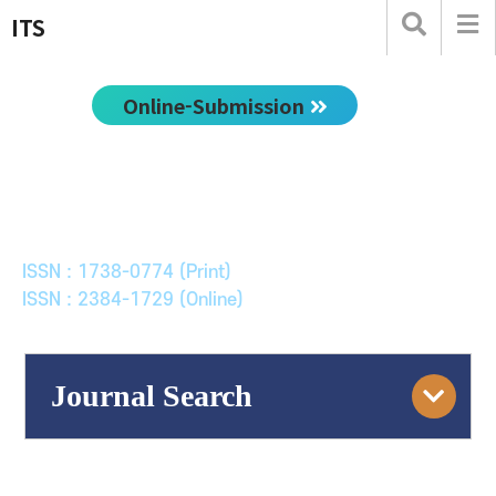
ITS
Online-Submission
한국ITS학회논문지
Journal of Korean Society of Intelligent Transport
Systems
ISSN : 1738-0774 (Print)
ISSN : 2384-1729 (Online)
Journal Search
Engine
Volume/Issue :