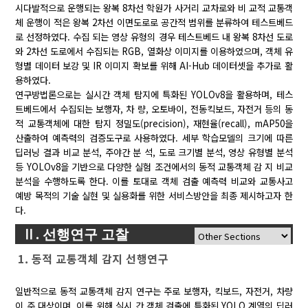
시다발적으로 운행되는 왕복 8차선 학원가 사거리 교차로와 비 교적 교통객
체 운행이 적은 왕복 2차선 이면도로로 공간적 범위를 분류하여 테스트베드
로 선정하였다. 수집 되는 영상 유형의 경우 테스트베드 내 왕복 8차선 도로
와 2차선 도로에서 수집되는 RGB, 열화상 이미지를 이용하였으며, 객체 유
형별 데이터 보강 및 IR 이미지 확보를 위해 AI-Hub 데이터셋을 추가로 활
용하였다.
연구방법론으로는 실시간 객체 탐지에 특화된 YOLOv8을 활용하며, 테스
트베드에서 수집되는 보행자, 차 량, 오토바이, 전동킥보드, 자전거 등의 동
적 교통객체에 대한 탐지 정밀도(precision), 재현율(recall), mAP50을
산출하여 예측력의 검증도구로 사용하였다. 세부 학습모델의 크기에 따른
딥러닝 결과 비교 분석, 주야간 분 석, 도로 크기별 분석, 영상 유형별 분석
등 YOLOv8을 기반으로 다양한 실험 조건에서의 동적 교통객체 감 지 비교
분석을 수행하도록 한다. 이를 토대로 객체 검출 예측력 비교와 교통사고
예방 목적의 기술 실현 및 실용화를 위한 서비스방안을 최종 제시하고자 한
다.
Ⅱ. 선행연구 고찰
1. 동적 교통객체 감지 선행연구
일반적으로 동적 교통객체 감지 연구는 주로 보행자, 킥보드, 자전거, 차량
이 주 대상이며, 이를 위해 실시 간 객체 검출에 특화된 YOLO 계열의 딥러