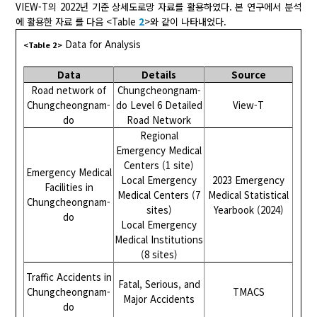
VIEW-T의 2022년 기준 상세도로망 자료를 활용하였다. 본 연구에서 분석
에 활용한 자료 를 다음 <Table
2
>와 같이 나타내었다.
Data for Analysis
<Table 2>
Data
Details
Source
Road network of
Chungcheongnam-
Chungcheongnam-
do Level 6 Detailed
View-T
do
Road Network
Regional
Emergency Medical
Centers (1 site)
Emergency Medical
Local Emergency
2023 Emergency
Facilities in
Medical Centers (7
Medical Statistical
Chungcheongnam-
sites)
Yearbook (2024)
do
Local Emergency
Medical Institutions
(8 sites)
Traffic Accidents in
Fatal, Serious, and
Chungcheongnam-
TMACS
Major Accidents
do