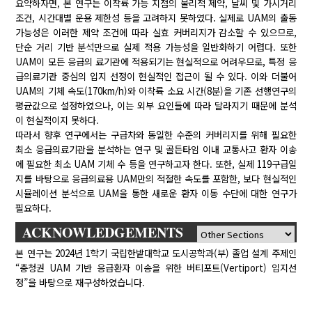
요약하자면, 본 연구는 이착륙 가능 지점의 물리적 제약, 날씨 및 가시거리
조건, 시간대별 운용 제한성 등을 고려하지 못하였다. 실제로 UAM의 출동
가능성은 이러한 제약 조건에 따라 실효 커버리지가 감소할 수 있으므로,
단순 거리 기반 분석만으로 실제 적용 가능성을 일반화하기 어렵다. 또한
UAM이 모든 응급의 료기관에 적용되기는 현실적으로 어려우므로, 특정 응
급의료기관 중심의 입지 선정이 현실적인 접근이 될 수 있다. 이와 더불어
UAM의 기체 속도(170km/h)와 이착륙 소요 시간(8분)을 기존 선행연구의
평균값으로 설정하였으나, 이는 외부 요인들에 따라 달라지기 때문에 분석
이 현실적이지 못하다.
따라서 향후 연구에서는 구급차와 동일한 수준의 커버리지를 위해 필요한
최소 응급의료기관을 분석하는 연구 및 골든타임 이내 교통사고 환자 이송
에 필요한 최소 UAM 기체 수 등을 연구하고자 한다. 또한, 실제 119구급일
지를 바탕으로 응급의료용 UAM만의 적절한 속도를 포함한, 보다 현실적인
시뮬레이션 분석으로 UAM을 통한 새로운 환자 이동 수단에 대한 연구가
필요하다.
ACKNOWLEDGEMENTS
본 연구는 2024년 1학기 국립한밭대학교 도시공학과(부) 졸업 설계 주제인
“충청권 UAM 기반 응급환자 이송을 위한 버티포트(Vertiport) 입지선
정”을 바탕으로 재구성하였습니다.