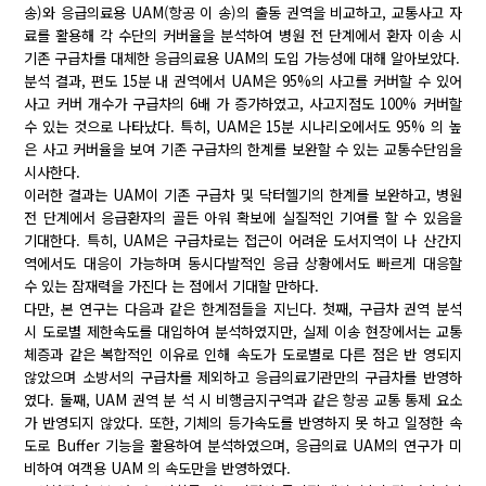
송)와 응급의료용 UAM(항공 이 송)의 출동 권역을 비교하고, 교통사고 자
료를 활용해 각 수단의 커버율을 분석하여 병원 전 단계에서 환자 이송 시
기존 구급차를 대체한 응급의료용 UAM의 도입 가능성에 대해 알아보았다.
분석 결과, 편도 15분 내 권역에서 UAM은 95%의 사고를 커버할 수 있어
사고 커버 개수가 구급차의 6배 가 증가하였고, 사고지점도 100% 커버할
수 있는 것으로 나타났다. 특히, UAM은 15분 시나리오에서도 95% 의 높
은 사고 커버율을 보여 기존 구급차의 한계를 보완할 수 있는 교통수단임을
시사한다.
이러한 결과는 UAM이 기존 구급차 및 닥터헬기의 한계를 보완하고, 병원
전 단계에서 응급환자의 골든 아워 확보에 실질적인 기여를 할 수 있음을
기대한다. 특히, UAM은 구급차로는 접근이 어려운 도서지역이 나 산간지
역에서도 대응이 가능하며 동시다발적인 응급 상황에서도 빠르게 대응할
수 있는 잠재력을 가진다 는 점에서 기대할 만하다.
다만, 본 연구는 다음과 같은 한계점들을 지닌다. 첫째, 구급차 권역 분석
시 도로별 제한속도를 대입하여 분석하였지만, 실제 이송 현장에서는 교통
체증과 같은 복합적인 이유로 인해 속도가 도로별로 다른 점은 반 영되지
않았으며 소방서의 구급차를 제외하고 응급의료기관만의 구급차를 반영하
였다. 둘째, UAM 권역 분 석 시 비행금지구역과 같은 항공 교통 통제 요소
가 반영되지 않았다. 또한, 기체의 등가속도를 반영하지 못 하고 일정한 속
도로 Buffer 기능을 활용하여 분석하였으며, 응급의료 UAM의 연구가 미
비하여 여객용 UAM 의 속도만을 반영하였다.