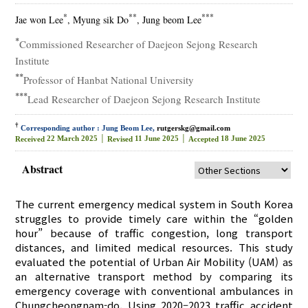
*
**
***
Jae won Lee
, Myung sik Do
, Jung beom Lee
*
Commissioned Researcher of Daejeon Sejong Research
Institute
**
Professor of Hanbat National University
***
Lead Researcher of Daejeon Sejong Research Institute
†
Corresponding author : Jung Beom Lee,
rutgerskg@gmail.com
22 March 2025 │
11 June 2025 │
18 June 2025
Received
Revised
Accepted
Abstract
The current emergency medical system in South Korea
struggles to provide timely care within the “golden
hour” because of traffic congestion, long transport
distances, and limited medical resources. This study
evaluated the potential of Urban Air Mobility (UAM) as
an alternative transport method by comparing its
emergency coverage with conventional ambulances in
Chungcheongnam-do. Using 2020–2023 traffic accident