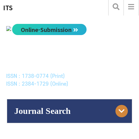
ITS
Online-Submission
한국ITS학회논문지
Journal of Korean Society of Intelligent Transport
Systems
ISSN : 1738-0774 (Print)
ISSN : 2384-1729 (Online)
Journal Search
Engine
Volume/Issue :