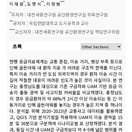
*
**
***
이 재 원
, 도 명 식
, 이 정 범
*
주저자 : 대전세종연구원 공간환경연구실 위촉연구원
**
공저자 : 국립한밭대학교 도시공학과 교수
***
교신저자 : 대전세종연구원 공간환경연구실 책임연구위원
초록
현행 응급의료체계는 교통 혼잡, 이송 거리, 병상 부족 등으로
인해 골든아워 내 환자 치료 가 어려운 구조적 한계를 지닌다.
특히 이송 거리가 먼 도심 외곽지역의 경우 환자 이송 시간 이
길어 적절한 대응이 어려운 빈도가 높은 것이 사실이다. 본 연
구는 충청남도를 대상으로 기존 구급차와 UAM 기반 응급 이
송의 출동 권역 및 사고지점 커버율을 비교하였다. 충청남도
의 경우 응급환자의 약 68%가 2시간 이상 이송되는 등 긴 이
동거리로 인해 골든아워를 놓치는 경우가 높은 지역 중 하나이
다. 분석을 위해 2020~2023년 교통사고 데이터를 활용하였
고, QGIS 기반 분석기법을 적용하여 UAM의 이송 권역을 15
분 및 30분으로 구분하여 시나리오별 로 산정하였다. 분석 결
과, 동일 시간 내 UAM은 구급차보다 약 4–5배 넓은 범위를 커