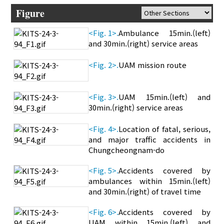
Figure
<Fig. 1>.
Ambulance 15min.(left)
and 30min.(right) service areas
<Fig. 2>.
UAM mission route
<Fig. 3>.
UAM 15min.(left) and
30min.(right) service areas
<Fig. 4>.
Location of fatal, serious,
and major traffic accidents in
Chungcheongnam-do
<Fig. 5>.
Accidents covered by
ambulances within 15min.(left)
and 30min.(right) of travel time
<Fig. 6>.
Accidents covered by
UAM within 15min.(left) and