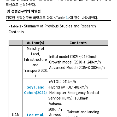
직선으로 분석하였다.
3) 선행연구와의 차별점
검토한 선행연구를 바탕으로 다음 <Table
1
>과 같이 나타내었다.
Summary of Previous Studies and Research
<Table 1>
Contents
Author(s)
Contents
Ministry of
Land,
∙Initial model (2025~): 150km/h
Infrastructure
∙Growth model (2030~): 240km/h
and
∙Advanced Model (2035~): 300km/h
Transport(2021
)
∙eVTOL: 241km/h
Goyal and
∙Hybrid eVTOL: 401km/h
Cohen(2022)
∙Helicopter Emergency Medical
Service(HEMS): 160km/h
∙Vahana:
200km/h
∙Takeoff and landing
UAM
Lee et al.
∙Aurora: