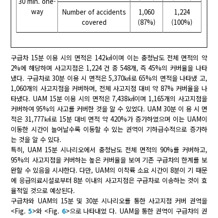
30 min. one-
way
Number of accidents
1,060
1,224
covered
(87%)
(100%)
구급차 15분 이용 시의 면적은 142㎢이며 이는 충청남도 전체 면적의 약
2%에 해당하며 사고지점은 1,224 건 중 548개, 즉 45%의 커버율을 나타
냈다. 구급차로 30분 이용 시 면적은 5,370㎢로 65%의 면적을 나타냈 고,
1,060개의 사고지점을 커버하며, 전체 사고지점 대비 약 87% 커버율을 나
타냈다. UAM 15분 이용 시의 면적은 7,438㎢이며 1,165개의 사고지점을
커버하여 95%의 사고를 커버한 것을 알 수 있었다. UAM 30분 이 용 시 면
적은 31,777㎢로 15분 대비 면적 약 420%가 증가하였으며 이는 UAM이
이동한 시간이 늘어날수록 이동할 수 있는 권역이 기하급수적으로 증가하
는 것을 알 수 있다.
특히, UAM 15분 시나리오에서 충청남도 전체 면적의 90%를 커버하고,
95%의 사고지점을 커버하는 높은 커버율을 보여 기존 구급차의 한계를 보
완할 수 있음을 시사한다. 다만, UAM의 이착륙 소요 시간이 8분이 기 때문
에 응급의료시설로부터 8분 이내의 사고지점은 구급차로 이송하는 것이 효
율적일 것으로 예상된다.
구급차와 UAM의 15분 및 30분 시나리오를 통한 사고지점 커버 권역을
<Fig.
5
>와 <Fig.
6
>으로 나타내었 다. UAM을 통한 권역이 구급차의 권