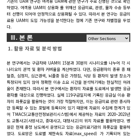
기존의 UAM 연구는 여객용 UAM에 관한 연구가 주로 진행된 것으로 확인
하였다. 여객용 UAM의 상용화 를 위해선 응급의료, 관광, 물자 수송 등부
터 선행이 되어야 안정적으로 상용화될 수 있다. 따라서 본 연구는 응급의
료용 UAM의 도입 가능성을 분석한다는 점에 기존 연구와 차별점을 두었
다.
Ⅲ. 본 론
1. 활용 자료 및 분석 방법
본 연구에서는 구급차와 UAM의 15분과 30분의 시나리오를 나누어 각 시
나리오의 권역 및 환자 커버율을 계산하였다. 다만, 응급환자의 종류 중 패
혈증, 심정지, 심근경색, 뇌졸중 등은 가정집, 식당 등 환자의 발생 장소가
특정되어 있지 않아 정확한 이송 소요 시간을 분석하기에는 현실적인 어려
움이 존재한다. 따라서 본 연구에서는 환자의 자료를 도로에서 발생한 응급
환자를 대상으로 진행하였다. 실제 119구급일지에 기록된 응급실 이송 환
자의 좌푯값을 활용하는 것이 가장 적절하지만, 이는 응급의료 관련 종사자
만 등록할 수 있는 포털에 등록되어 있기 때문에 자료의 수집에 한계가 있
어 TMACS(교통안전정보관리시스템)에서 제공하는 자료의 2020~2023년
도 교통사고(사망사고, 중대사고, 대형사고)의 위치 자료를 활용하였다. 병
원은 현재 충청 남도에서 운영되고 있는 응급의료기관의 좌푯값을 활용하
였다. 도로망은 도로별 제한속도 자료(max_speed) 가 기록되어 있는