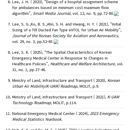
Lee, J. H. ( 2023), “Design of a hospital assignment scheme
for ambulances based on minimum cost maximum flow
algorithm”,
Smart Media Journal
, vol. 12, no. 9, pp.72-80.
Lee, S. G.,Ko, B. S.,Ahn, S. H. and Hwang, H. Y. ( 2021), “Initial
Sizing of a Tilt Ducted Fan Type eVTOL for Urban Air Mobility”,
Journal of the Korean Society for Aviation and Aeronautics
,
vol. 29, no. 3, pp.52-65.
Lee, S. K. ( 2025), “The Spatial Characteristics of Korean
Emergency Medical Center in Response to Changes in
Healthcare Policies”,
Healthcare and Welfare Architecture
, vol.
31, no. 1, pp.37-46.
Ministry of Land, Infrastructure and Transport ( 2020),
Korean
Urban Air Mobility(K-UAM) Roadmap
, MOLIT, p.9.
Ministry of Land, Infrastructure and Transport ( 2021),
K-UAM
Technology Roadmap
, MOLIT, p.114.
National Emergency Medical Center ( 2024),
2023 Emergency
Medical Statistics Yearbook
.
Noh, S. Y. and Do, M. S. ( 2025), “RTC Location Selection and