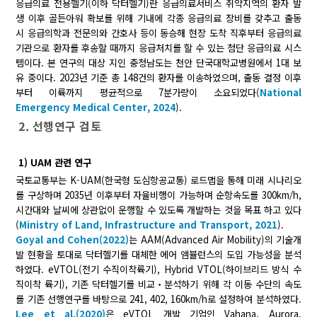
응급의료 전용헬기(이하 닥터헬기)란 응급의료서비스 취약지역의 환자 발
생 이후 골든아워 확보를 위해 기내에 각종 응급의료 장비를 갖추고 출동
시 응급의학과 전문의와 간호사 등이 동승해 현장 도착 직후부터 응급의료
기관으로 환자를 후송할 때까지 응급처치를 할 수 있는 첨단 응급의료 시스
템이다. 본 연구의 대상 지인 충청남도는 천안 단국대학교병원에서 1대 보
유 중이다. 2023년 기준 총 148건의 환자를 이송하였으며, 출동 결정 이후
부터 이륙까지 평균적으로 7분가량이 소요되었다(
National
Emergency Medical Center, 2024
).
2. 선행연구 검토
1) UAM 관련 연구
국토교통부는 K-UAM(한국형 도심항공교통) 로드맵을 통해 미래 시나리오
를 구상하며 2035년 이후부터 자율비행이 가능하며 순항속도를 300km/h,
시간대와 날씨에 상관없이 운행할 수 있도록 개발하는 것을 목표 하고 있다
(
Ministry of Land, Infrastructure and Transport, 2021
).
Goyal and Cohen(2022)
는 AAM(Advanced Air Mobility)의 기술개
발 현황을 토대로 닥터헬기를 대체한 에어 앰뷸런스의 도입 가능성을 분석
하였다. eVTOL(전기 수직이착륙기), Hybrid VTOL(하이브리드 방식 수
직이착 륙기), 기존 닥터헬기를 비교‧분석하기 위해 각 이동 수단의 속도
를 기존 선행연구를 바탕으로 241, 402, 160km/h로 설정하여 분석하였다.
Lee et al.(2020)
은 eVTOL 개발 기업인 Vahana, Aurora,