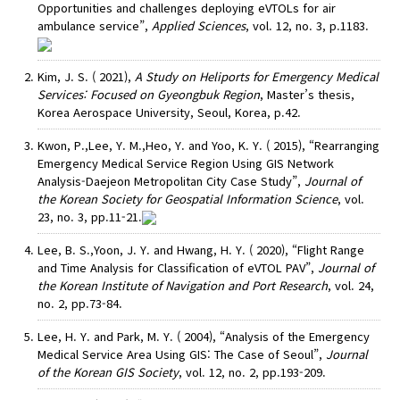
Opportunities and challenges deploying eVTOLs for air
ambulance service”,
Applied Sciences
, vol. 12, no. 3, p.1183.
Kim, J. S. ( 2021),
A Study on Heliports for Emergency Medical
Services: Focused on Gyeongbuk Region
, Master’s thesis,
Korea Aerospace University, Seoul, Korea, p.42.
Kwon, P.,Lee, Y. M.,Heo, Y. and Yoo, K. Y. ( 2015), “Rearranging
Emergency Medical Service Region Using GIS Network
Analysis-Daejeon Metropolitan City Case Study”,
Journal of
the Korean Society for Geospatial Information Science
, vol.
23, no. 3, pp.11-21.
Lee, B. S.,Yoon, J. Y. and Hwang, H. Y. ( 2020), “Flight Range
and Time Analysis for Classification of eVTOL PAV”,
Journal of
the Korean Institute of Navigation and Port Research
, vol. 24,
no. 2, pp.73-84.
Lee, H. Y. and Park, M. Y. ( 2004), “Analysis of the Emergency
Medical Service Area Using GIS: The Case of Seoul”,
Journal
of the Korean GIS Society
, vol. 12, no. 2, pp.193-209.