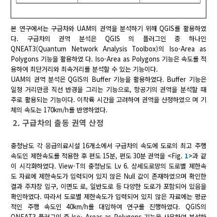
본 연구에서는 구급차와 UAM의 권역을 분석하기 위해 QGIS를 활용하였
다. 구급차의 권역 분석은 QGIS 의 플러그인 중 하나인
QNEAT3(Quantum Network Analysis Toolbox)의 Iso-Area as
Polygons 기능을 활용하였 다. Iso-Area as Polygons 기능은 속도를 적
용하여 최단거리와 최속거리를 분석할 수 있는 기능이다.
UAM의 권역 분석은 QGIS의 Buffer 기능을 활용하였다. Buffer 기능은
일정 거리만큼 직선 반경을 그리는 기능으로, 항공기의 권역을 분석할 때
주로 활용되는 기능이다. 이착륙 시간을 고려하여 권역을 산정하였으 며 기
체의 속도는 170km/h를 반영하였다.
2. 구급차의 출동 권역 산정
충청남도 각 응급의료시설 16개소에서 구급차의 속도에 도로의 최고 주행
속도인 제한속도를 적용한 후 편도 15분, 편도 30분 권역을 <Fig.
1
>과 같
이 시각화하였다. View-T의 충청남도 Lv 6. 상세도로망의 도로별 제한속
도 자료에 제한속도가 입력되어 있지 않은 Null 값이 존재하였으며 확인한
결과 주차장 입구, 이면도 로, 일반도로 등 다양한 도로가 포함되어 있음을
확인하였다. 따라서 도로별 제한속도가 입력되어 있지 않은 자료에는 평균
적인 주행 속도인 40km/h를 대입하여 연구를 진행하였다. QGIS의
QNEAT3 플러그인 중 Iso- Areas as Polygons 기능을 사용하여 분석하