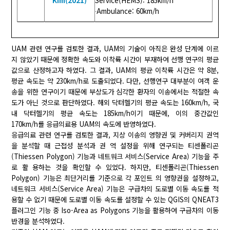
Kim(2021)
Service(HEMS): 185km/h
∙Ambulance: 60km/h
UAM 관련 연구를 검토한 결과, UAM의 기술이 아직은 완성 단계에 이르
지 않았기 때문에 정확한 속도와 이착륙 시간이 부재하여 선행 연구의 평균
값으로 산정하고자 하였다. 그 결과, UAM의 평균 이착륙 시간은 약 8분,
평균 속도는 약 230km/h로 도출되었다. 다만, 선행연구 대부분이 여객 운
송을 위한 연구이기 때문에 부상도가 심각한 환자의 이송에서는 적절한 속
도가 아닌 것으로 판단하였다. 해외 닥터헬기의 평균 속도는 160km/h, 국
내 닥터헬기의 평균 속도는 185km/h이기 때문에, 이의 중간값인
170km/h를 응급의료용 UAM의 속도에 반영하였다.
응급의료 관련 연구를 검토한 결과, 지상 이송의 영향권 및 커버리지 권역
을 분석할 때 근접성 분석과 권 역 설정을 위해 연구되는 티센폴리곤
(Thiessen Polygon) 기능과 네트워크 서비스(Service Area) 기능을 주
로 활 용하는 것을 확인할 수 있었다. 하지만, 티센폴리곤(Thiessen
Polygon) 기능은 최단거리를 기준으로 각 포인트 의 영향권을 설정하고,
네트워크 서비스(Service Area) 기능은 구급차의 도로별 이동 속도를 적
용할 수 없기 때문에 도로별 이동 속도를 설정할 수 있는 QGIS의 QNEAT3
플러그인 기능 중 Iso-Area as Polygons 기능을 활용하여 구급차의 이동
반경을 분석하였다.