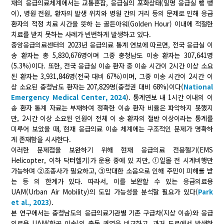
재의 응급의료체계에서는 교통혼잡, 응급실의 포화상태(일명 응급실 뺑 뺑
이), 병원 전원, 환자의 발생 위치와 병원 간의 거리 등의 문제로 인해 응급
환자의 적정 치료 시간을 뜻하 는 골든아워(Golden Hour) 이내에 적절한
치료를 받지 못하는 사례가 빈번하게 발생하고 있다.
중앙응급의료센터의 2023년 응급의료 통계 연보에 따르면, 전국 응급실 이
송 환자는 총 5,830,676명이며 그중 충청남도 이송 환자는 307,641명
(5.3%)이다. 또한, 전국 응급실 이송 환자 중 이송 시간이 2시간 이상 소요
된 환자는 3,931,846명(전국 대비 67%)이며, 그중 이송 시간이 2시간 이
상 소요된 충청남도 환자는 207,829명(충청권 대비 68%)이다(
National
Emergency Medical Center, 2024
). 통계연보 내 1시간 이내의 이
송 환자 통계 자료는 부재하여 정확한 이송 환자 비율은 파악하지 못했지
만, 2시간 이상 소요된 인원이 전체 이 송 환자의 절반 이상이라는 통계를
미루어 보았을 때, 현재 응급의료 이송 체계에는 구조적인 문제가 명확하
게 존재함을 시사한다.
이러한 문제점을 보완하기 위해 현재 응급의료 전용헬기(EMS
Helicopter, 이하 닥터헬기)가 운용 중에 있 지만, ①일몰 전 시계비행만
가능하며 ②조종사가 필요하고, ③막대한 소음으로 인해 주민이 피해를 받
는 등 의 한계가 있다. 따라서, 이를 보완할 수 있는 응급의료용
UAM(Urban Air Mobility)의 도입 가능성을 분석할 필요가 있다(
Park
et al., 2023
).
본 연구에서는 충청남도의 응급의료기관별 기존 구급차(지상 이송)와 응급
의료용 UAM(항공 이송)의 출동 권역을 비교하고, 과거 도로에서 발생한