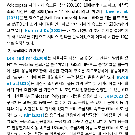
Volocopter 사의 기체 속도를 각각 200, 180, 100km/h라고 하고, 이착륙
소요 시간은 6분(500ft/min= 약 9km/h)이라고 하였다.
Lee et al.
(2021)
은 벨 텍스트론(Bell Textron)사의 Nexus 6HX를 기본 참조 모델
로 eVTOL의 초기 사이징을 연구하였 으며 기체의 속도는 약 230km/h라
고 하였다.
Noh and Do(2025)
는 권역외상센터의 추가 입지를 결정하기
위 해 UAM을 기반으로 서비스 권역을 분석하였으며 이착륙 시간을 10분
으로 설정하였다.
2) 응급의료 관련 연구
Lee and Park(2004)
는 서울시를 대상으로 GIS의 공간분석 방법을 활
용하여 응급의료 진료권을 분석하였다. GIS의 네트워크 분석기법을 활용하
여 실제 응급의료기관에 내원한 환자의 주소를 지오코딩하여 응급의료기
관으로부터 거리에 따른 내원 환자의 누적 분포 비율을 산출하였다.
Kwon
et al.(2015)
는 대전시 소방관서의 출동 범위 권역 및 커버리지를 시각화
하기 위해 최단거리를 기준으로 각 포인트의 영향권을 설정할 수 있는 GIS
의 티센폴리곤(Thiessen Polygon) 기능을 활용하였다.
Lee(2023)
은
구급차는 교통신호 등에 구애를 받지 않 고 주행할 수 있기 때문에 이동 거
리와 이동 시간은 비례 관계에 있다고 보며 구급차의 속도를 60km/h로 설
정하였다.
Kim(2021)
은 응급의료 전용헬기 이착륙장의 인계점을 연구하
였으며, 응급의료 전용헬기와 구급차 의 이송 시간을 비교하기 위해 응급의
료 전용헬기의 이동 속도를 185km/h, 구급차의 이동 속도를 60km/h로 설
정하였다. 또한, 응급의료 전용헬기의 인계점을 분석할 때 최단거리 즉, 일