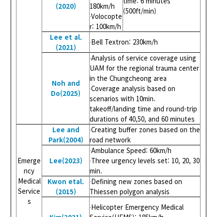
time: 6 minutes
(2020)
180km/h
(500ft/min)
∙Volocopte
r: 100km/h
Lee et al.
∙Bell Textron: 230km/h
(2021)
∙Analysis of service coverage using
UAM for the regional trauma center
in the Chungcheong area
Noh and
∙Coverage analysis based on
Do(2025)
scenarios with 10min.
takeoff/landing time and round-trip
durations of 40,50, and 60 minutes
Lee and
∙Creating buffer zones based on the
Park(2004)
road network
∙Ambulance Speed: 60km/h
Emerge
Lee(2023)
∙Three urgency levels set: 10, 20, 30
ncy
min.
Medical
Kwon etal.
∙Defining new zones based on
Service
(2015)
Thiessen polygon analysis
s
∙Helicopter Emergency Medical