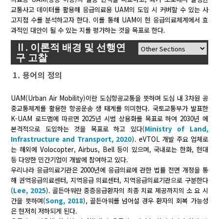
교통사고 데이터를 활용해 응급의료용 UAM의 도입 시 커버할 수 있는 사
고지점 수를 분석하고자 한다. 이를 통해 UAM이 현 응급의료체계에서 효
과적인 대안이 될 수 있는 지를 평가하는 것을 목표로 한다.
Ⅱ. 이론적 배경 및 선행연
구 고찰
1. 용어의 정의
UAM(Urban Air Mobility)이란 도심항공교통을 뜻하며 도심 내 3차원 공
중교통체계를 활용한 항공운송 생 태계를 의미한다. 국토교통부가 발표한
K-UAM 로드맵에 따르면 2025년 시범 상용화를 목표로 하여 2030년 에
본격적으로 도입하는 것을 목표로 하고 있다(
Ministry of Land,
Infrastructure and Transport, 2020
). eVTOL 개발 주요 업체로
는 해외에 Volocopter, Airbus, Bell 등이 있으며, 국내로는 한화, 현대
등 다양한 민간기업이 개발에 참여하고 있다.
우리나라 응급의료기관은 2000년에 응급의료에 관한 법률 전면 개정을 통
해 권역응급의료센터, 지역응급 의료센터, 지역응급의료기관으로 구분한다
(
Lee, 2025
). 골든아워란 중증응급환자의 최종 치료 제공까지의 소 요 시
간을 뜻하며(
Song, 2018
), 골든아워를 넘어설 경우 환자의 회복 가능성
은 현저히 저하되게 된다.