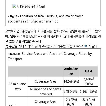
Location of fatal, serious, and major traffic
<Fig. 4>
accidents in Chungcheongnam-do
요약하자면, 충청남도의 사고분포는 전체적으로 균일하게 분포되어 있으
며, 일부 지역에는 응급의료기관 이 존재하지 않아 환자이송에 어려움을 겪
고 있는 것을 확인할 수 있다.
각 수단별 서비스 영역 및 사고지점 커버 개수는 다음 <Table
3
>과 같다.
Service Areas and Accident Coverage Rates by
<Table 3>
Transport
Ambulan
UAM
ce
7,438㎢
Coverage Area
142㎢ (2%)
15 min. one-
(90%)
way
Number of accidents
548 (45%)
1,165 (95%)
covered
5,370㎢
31,777㎢
Coverage Area
(65%)
(385%)