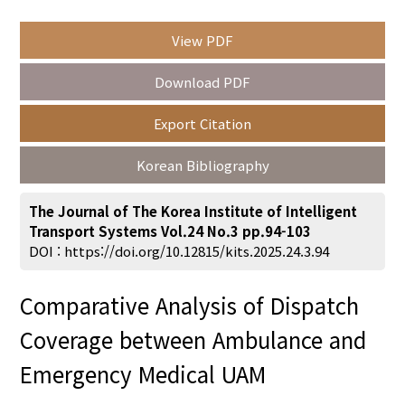
View PDF
Year(s) :
Download PDF
to
Export Citation
Search :
Korean Bibliography
The Journal of The Korea Institute of Intelligent
Transport Systems Vol.24 No.3 pp.94-103
DOI :
https://doi.org/10.12815/kits.2025.24.3.94
Search
Advanced Search
Comparative Analysis of Dispatch
Adode Reader(link)
Coverage between Ambulance and
Emergency Medical UAM