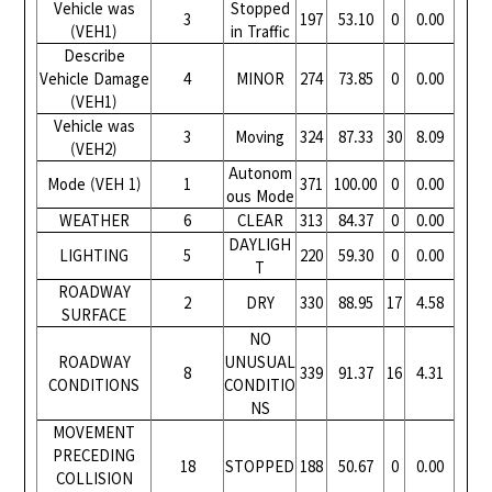
Vehicle was
Stopped
3
197
53.10
0
0.00
(VEH1)
in Traffic
Describe
Vehicle Damage
4
MINOR
274
73.85
0
0.00
(VEH1)
Vehicle was
3
Moving
324
87.33
30
8.09
(VEH2)
Autonom
Mode (VEH 1)
1
371
100.00
0
0.00
ous Mode
WEATHER
6
CLEAR
313
84.37
0
0.00
DAYLIGH
LIGHTING
5
220
59.30
0
0.00
T
ROADWAY
2
DRY
330
88.95
17
4.58
SURFACE
NO
ROADWAY
UNUSUAL
8
339
91.37
16
4.31
CONDITIONS
CONDITIO
NS
MOVEMENT
PRECEDING
18
STOPPED
188
50.67
0
0.00
COLLISION