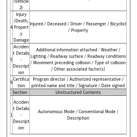
(Vehicle
2)
Injury
/Death,
Injured / Deceased / Driver / Passenger / Bicyclist
4
Propert
/ Property
y
Damage
Acciden
Additional information attached : Weather /
t Details
Lighting / Roadway surface / Roadway conditions
5
-
/ Movement preceding collision / Type of collision
Descript
/ Other associated factor(s)
ion
Certifica
Program director / Authorized representative /
6
tion
printed name and title / Signature / Date signed
Section
Unstructured Contents
Acciden
t Details
Autonomous Mode / Conventional Mode /
1
-
Description
Descript
ion