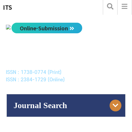
ITS
Online-Submission
한국ITS학회논문지
Journal of Korean Society of Intelligent Transport
Systems
ISSN : 1738-0774 (Print)
ISSN : 2384-1729 (Online)
Journal Search
Engine
Volume/Issue :