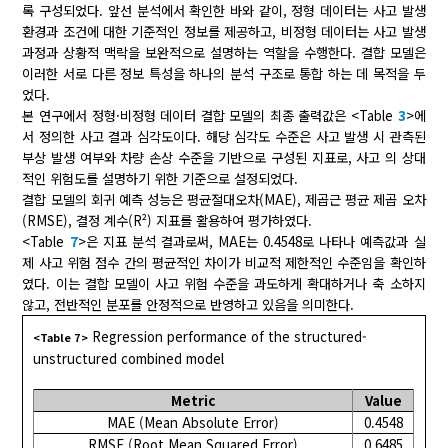
록 구성되었다. 앞선 분석에서 확인한 바와 같이, 정형 데이터는 사고 발생
환경과 조건에 대한 기준적인 정보를 제공하고, 비정형 데이터는 사고 발생
과정과 상황적 맥락을 보완적으로 설명하는 역할을 수행한다. 결합 모델은
이러한 서로 다른 정보 특성을 하나의 분석 구조로 통합 하는 데 목적을 두
었다.
본 연구에서 정형·비정형 데이터 결합 모델의 최종 출력값은 <Table
3
>에
서 정의한 사고 결과 심각도이다. 해당 심각도 수준은 사고 발생 시 관측된
부상 발생 여부와 차량 손상 수준을 기반으로 구성된 지표로, 사고 의 상대
적인 위험도를 설명하기 위한 기준으로 설정되었다.
결합 모델의 회귀 예측 성능은 평균절대오차(MAE), 제곱근 평균 제곱 오차
(RMSE), 결정 계수(R²) 지표를 활용하여 평가하였다.
<Table
7
>은 지표 분석 결과로써, MAE는 0.4548로 나타나 예측값과 실
제 사고 위험 점수 간의 평균적인 차이가 비교적 제한적인 수준임을 확인하
였다. 이는 결합 모델이 사고 위험 수준을 과도하게 확대하거나 축 소하지
않고, 전반적인 분포를 안정적으로 반영하고 있음을 의미한다.
Regression performance of the structured-
<Table 7>
unstructured combined model
Metric
Value
MAE (Mean Absolute Error)
0.4548
RMSE (Root Mean Squared Error)
0.6485