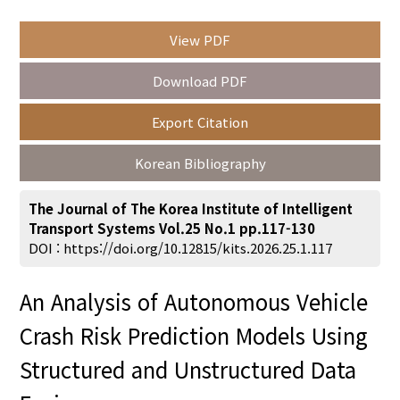
View PDF
Year(s) :
Download PDF
to
Export Citation
Search :
Korean Bibliography
The Journal of The Korea Institute of Intelligent
Transport Systems Vol.25 No.1 pp.117-130
DOI :
https://doi.org/10.12815/kits.2026.25.1.117
Search
Advanced Search
An Analysis of Autonomous Vehicle
Adode Reader(link)
Crash Risk Prediction Models Using
Structured and Unstructured Data