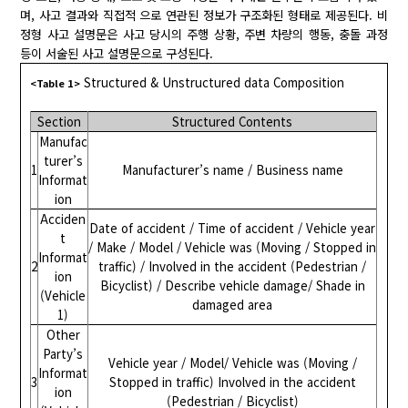
며, 사고 결과와 직접적 으로 연관된 정보가 구조화된 형태로 제공된다. 비
정형 사고 설명문은 사고 당시의 주행 상황, 주변 차량의 행동, 충돌 과정
등이 서술된 사고 설명문으로 구성된다.
Structured & Unstructured data Composition
<Table 1>
Section
Structured Contents
Manufac
turer’s
1
Manufacturer’s name / Business name
Informat
ion
Acciden
Date of accident / Time of accident / Vehicle year
t
/ Make / Model / Vehicle was (Moving / Stopped in
Informat
2
traffic) / Involved in the accident (Pedestrian /
ion
Bicyclist) / Describe vehicle damage/ Shade in
(Vehicle
damaged area
1)
Other
Party’s
Vehicle year / Model/ Vehicle was (Moving /
Informat
3
Stopped in traffic) Involved in the accident
ion
(Pedestrian / Bicyclist)