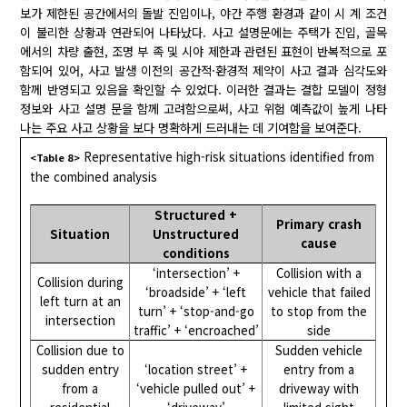
보가 제한된 공간에서의 돌발 진입이나, 야간 주행 환경과 같이 시 계 조건
이 불리한 상황과 연관되어 나타났다. 사고 설명문에는 주택가 진입, 골목
에서의 차량 출현, 조명 부 족 및 시야 제한과 관련된 표현이 반복적으로 포
함되어 있어, 사고 발생 이전의 공간적·환경적 제약이 사고 결과 심각도와
함께 반영되고 있음을 확인할 수 있었다. 이러한 결과는 결합 모델이 정형
정보와 사고 설명 문을 함께 고려함으로써, 사고 위험 예측값이 높게 나타
나는 주요 사고 상황을 보다 명확하게 드러내는 데 기여함을 보여준다.
Representative high-risk situations identified from
<Table 8>
the combined analysis
Structured +
Primary crash
Situation
Unstructured
cause
conditions
‘intersection’ +
Collision with a
Collision during
‘broadside’ + ‘left
vehicle that failed
left turn at an
turn’ + ‘stop-and-go
to stop from the
intersection
traffic’ + ‘encroached’
side
Collision due to
Sudden vehicle
sudden entry
‘location street’ +
entry from a
from a
‘vehicle pulled out’ +
driveway with