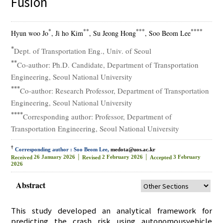
Fusion
*
**
***
****
Hyun woo Jo
, Ji ho Kim
, Su Jeong Hong
, Soo Beom Lee
*
Dept. of Transportation Eng., Univ. of Seoul
**
Co-author: Ph.D. Candidate, Department of Transportation
Engineering, Seoul National University
***
Co-author: Research Professor, Department of Transportation
Engineering, Seoul National University
****
Corresponding author: Professor, Department of
Transportation Engineering, Seoul National University
†
Corresponding author : Soo Beom Lee,
medota@uos.ac.kr
26 January 2026 │
2 February 2026 │
3 February
Received
Revised
Accepted
2026
Abstract
This study developed an analytical framework for
predicting the crash risk using autonomousvehicle