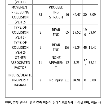
(VEH 1)
MOVEMENT
PROCEED
PRECEDING
ING
33
16
44.47
30
8.09
COLLISION
STRAIGH
(VEH 2)
T
TYPE OF
REAR
19
COLLISION
8
65
17.52
53.64
END
9
(VEH 1)
TYPE OF
REAR
COLLISION
9
153
41.24
46
12.40
END
(VEH 2)
OTHER
NONE
32
ASSOCIATED
11
APPAREN
12
3.23
88.14
7
FACTOR
T
INJURY/DEATH,
PROPERTY
3
No Injury
315
84.91
0
0.00
DAMAGE
한편, 일부 변수의 경우 결측 비율이 상대적으로 높게 나타났으며, 이는 사