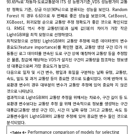
｢
93.65%로
자동차·도로교통분야 ITS 성 능평가기준
VDS 성능평가의 교통
｣
량 정확도 기준, 상급 이상(90%)으로 분류되는 성능을 보인다. Random
Forest 의 경우 6.63으로 두 번째로 좋은 성능을 보였으며, CatBoost,
XGBoost, 회귀모형 순으로 교통량 추정 정확도가 좋은 것으로 확인되었
다. RMSE 역시 추정 교통량(대)과 실제 값(대)의 차이가 가장 작은
LightGBM을 최적 모형으로 선정하였다.
최적모형으로 선정된 LightGBM의 교통량 추정에 따른 데이터셋의 변수
중요도(feature importance)를 확인한 결과, 교통량 생성 구간 ID가 이
동통신 로그 데이터를 연속된 도로 구간 상에 매칭하여 교통량 등을 추정함
은 물론, 참값에 해당하는 VDS가 설치된 구간의 교통량을 참조하는 정보생
성 대푯값으로써 가장 중요도가 높았다.
다음으로 일자 및 시간 변수, 평일과 휴일을 구분하는 날짜 유형, 교통량,
속도, 밀도 및 과거 교통량 등이 중요한 것으로 도출되었다. 이에 반하여 도
로환경 변수의 경우 대부분의 변수가 교통량 추정에 있어 중요하 지 않은
것으로 나타났다.
결과적으로 LightGBM의 교통량 추정을 위해서는 차로수, 구간 길이 등 도
로환경 변수보다는 교통량 추정 을 위해 연속적으로 정보를 생성하는 구간
대푯값(교통량 생성 구간 ID), 시간 미 날짜 유형 그리고 교통량, 속도 등
교통변수들이 LightGBM의 교통량 추정에 있어 중요한 변수 들인 것으로
분석되었다.
Performance comparison of models for selecting
<Table 4>