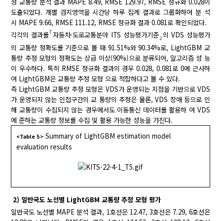
정 교통량 분석 결과 MAPE 8.49, RMSE 129.97, RMSE 정규화 0.028이
도출되었다. 개별 검지영역을 시간당 하루 집계 결과로 그룹화하여 분 석
시 MAPE 9.66, RMSE 111.12, RMSE 정규화 결과 0.081로 확인되었다.
｢
각각의 결과를
자동차·도로교통분야 ITS 성능평가기준
의 VDS 성능평가
｣
의 교통량 정확도를 기준으로 볼 때 91.51%와 90.34%로, LightGBM 교
통량 추정 모형의 정확도는 상급 이상(90%)으로 분류되어, 알고리즘 성 능
이 우수하다. 특히 RMSE 정규화 결과의 경우 0.028, 0.081로 0에 근사하
여 LightGBM은 교통량 추정 모형 으로 적합하다고 볼 수 있다.
즉 LightGBM 교통량 추정 모형은 VDS가 운영되는 지점을 기반으로 VDS
가 운영되지 않는 인접구간의 교 통량의 추정은 물론, VDS 장애 등으로 인
해 교통량이 수집되지 않는 경우에서도 이동통신 데이터를 활용하 여 VDS
에 준하는 교통량 정보를 수집 및 활용 가능한 성능을 가진다.
Summary of LightGBM estimation model
<Table 5>
evaluation results
2) 일반국도 노선별 LightGBM 교통량 추정 모형 평가
일반국도 노선별 MAPE 분석 결과, 1호선은 12.47, 3호선은 7.29, 6호선은