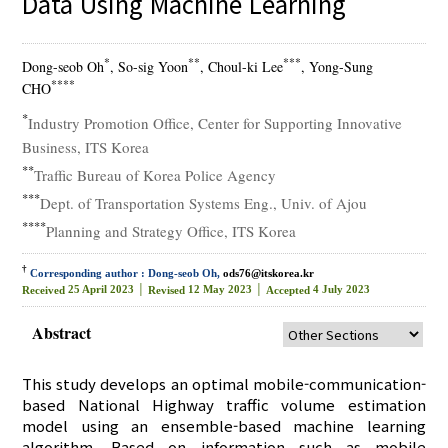
Data Using Machine Learning
*
**
***
Dong-seob Oh
, So-sig Yoon
, Choul-ki Lee
, Yong-Sung
****
CHO
*
Industry Promotion Office, Center for Supporting Innovative
Business, ITS Korea
**
Traffic Bureau of Korea Police Agency
***
Dept. of Transportation Systems Eng., Univ. of Ajou
****
Planning and Strategy Office, ITS Korea
†
Corresponding author : Dong-seob Oh,
ods76@itskorea.kr
25 April 2023 │
12 May 2023 │
4 July 2023
Received
Revised
Accepted
Abstract
This study develops an optimal mobile-communication-
based National Highway traffic volume estimation
model using an ensemble-based machine learning
algorithm. Based on information such as mobile