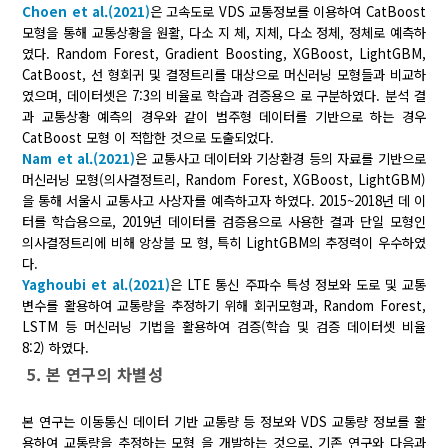
Choen et al.(2021)
은 고속도로 VDS 교통정보를 이용하여 CatBoost
모형을 통해 교통상황을 원활, 다소 지 체, 지체, 다소 정체, 정체로 예측하
였다. Random Forest, Gradient Boosting, XGBoost, LightGBM,
CatBoost, 선 형회귀 및 결정트리를 대상으로 머신러닝 모형들과 비교하
였으며, 데이터셋은 7:3의 비율로 학습과 검증용으 로 구분하였다. 분석 결
과 교통상황 예측의 경우와 같이 범주형 데이터를 기반으로 하는 경우
CatBoost 모형 이 적합한 것으로 도출되었다.
Nam et al.(2021)
은 교통사고 데이터와 기상환경 등의 자료를 기반으로
머신러닝 모형(의사결정트리, Random Forest, XGBoost, LightGBM)
을 통해 서울시 교통사고 사상자를 예측하고자 하였다. 2015~2018년 데 이
터를 학습용으로, 2019년 데이터를 검증용으로 사용한 결과 단일 모형인
의사결정트리에 비해 앙상블 모 형, 특히 LightGBM의 추정력이 우수하였
다.
Yaghoubi et al.(2021)
은 LTE 통신 주파수 특성 정보와 도로 및 교통
변수를 활용하여 교통량을 추정하기 위해 회귀모형과, Random Forest,
LSTM 등 머신러닝 기법을 활용하여 검증(학습 및 검증 데이터셋 비율
8:2) 하였다.
5. 본 연구의 차별성
본 연구는 이동통신 데이터 기반 교통량 등 정보와 VDS 교통량 정보를 활
용하여 교통량을 추정하는 모형 을 개발하는 것으로, 기존 연구와 다음과