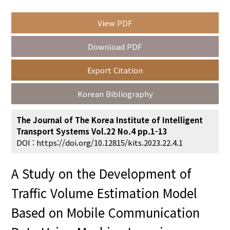
View PDF
Year(s) :
Download PDF
to
Export Citation
Search :
Korean Bibliography
The Journal of The Korea Institute of Intelligent
Transport Systems Vol.22 No.4 pp.1-13
DOI :
https://doi.org/10.12815/kits.2023.22.4.1
Search
Advanced Search
A Study on the Development of
Adode Reader(link)
Traffic Volume Estimation Model
Based on Mobile Communication