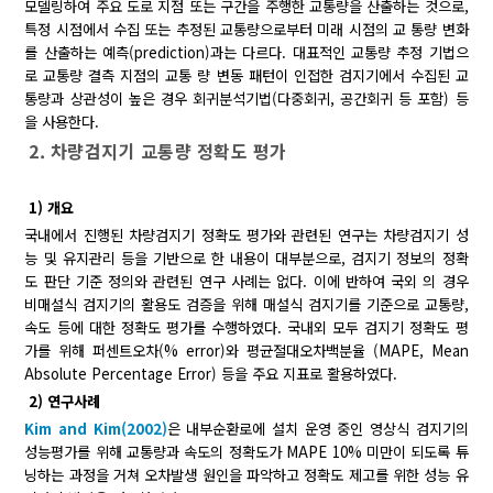
모델링하여 주요 도로 지점 또는 구간을 주행한 교통량을 산출하는 것으로,
특정 시점에서 수집 또는 추정된 교통량으로부터 미래 시점의 교 통량 변화
를 산출하는 예측(prediction)과는 다르다. 대표적인 교통량 추정 기법으
로 교통량 결측 지점의 교통 량 변동 패턴이 인접한 검지기에서 수집된 교
통량과 상관성이 높은 경우 회귀분석기법(다중회귀, 공간회귀 등 포함) 등
을 사용한다.
2. 차량검지기 교통량 정확도 평가
1) 개요
국내에서 진행된 차량검지기 정확도 평가와 관련된 연구는 차량검지기 성
능 및 유지관리 등을 기반으로 한 내용이 대부분으로, 검지기 정보의 정확
도 판단 기준 정의와 관련된 연구 사례는 없다. 이에 반하여 국외 의 경우
비매설식 검지기의 활용도 검증을 위해 매설식 검지기를 기준으로 교통량,
속도 등에 대한 정확도 평가를 수행하였다. 국내외 모두 검지기 정확도 평
가를 위해 퍼센트오차(% error)와 평균절대오차백분율 (MAPE, Mean
Absolute Percentage Error) 등을 주요 지표로 활용하였다.
2) 연구사례
Kim and Kim(2002)
은 내부순환로에 설치 운영 중인 영상식 검지기의
성능평가를 위해 교통량과 속도의 정확도가 MAPE 10% 미만이 되도록 튜
닝하는 과정을 거쳐 오차발생 원인을 파악하고 정확도 제고를 위한 성능 유