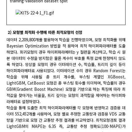
training-validation dataset split
2) 모형별 최적화 수행에 따른 최적모형의 선정
데이터 2,209,800개를 활용하여 학습을 진행하였으며, 모형 최적화를 위해
Bayesian Optimization 방법을 적 용하여 최적 하이퍼파라메터를 도출
하였다. 회귀모형의 경우 하이퍼파라메터는 y 절편을 계산하고, 학습 시 원
본 데이터의 수정을 방지함은 물론 계수의 부호를 특정 값에 한정하지 않도
록 하였다. 앙상블 모형의 경우 이터레이션 수, 학습률, 트리의 깊이 등이
하이퍼파라메터로 사용되었다. 이터레이션 수의 경우 Random Forest는
학습을 위해 사용될 총 트리 개수를, 부스팅 계열인 XGBoost,
LightGBM, CatBoost 모형은 총 부스팅 횟수를 의미하며, 학습률의 경우
GBM(Gradient Boost Machine) 모형을 기반으로 하는 특징에 따라 최
적값을 찾아가는 비율을, 트리 깊이는 모형의 과적합을 제어하는 하이퍼파
라메터로 설정하였다.
학습을 통해 도출한 최적 하이퍼파라메터를 각 모형에 반영하고 검증용 데
이터 552,452개를 사용하여, 모형 별로 추정한 교통량과 검증용 VDS 교통
량을 기반으로 모형 간 교통량 추정 결과를 비교하였다. 최적모형검토 결과
LightGBM의 MAPE는 6.35 즉, 교통량 추정 정확도(100-MAPE)가