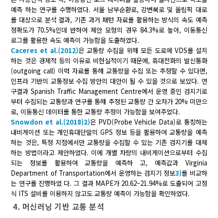
예측 하는 연구를 수행하였다. 서울 남부순환로, 강변북로 및 올림픽 대로
를 대상으로 분석 결과, 기존 과거 패턴 자료를 활용하는 방식의 속도 예측
정확도가 70.5%인데 반하여 제안 모형의 경우 84.3%로 높아, 이동통신
로그를 활용한 속도 예측이 가능함을 도출하였다.
Caceres et al.(2012)
은 교통량 수집을 위해 모든 도로에 VDS를 설치
하는 것은 경제적 등의 이유로 비현실적이기 때문에, 휴대전화의 발신통화
(outgoing call) 이력 자료를 통해 교통량을 수집 또는 추정할 수 있다면,
인프라 기반의 교통정보 수집 방안의 대안이 될 수 있을 것으로 보았다. 연
구결과 Spanish Traffic Management Centre에서 운영 중인 검지기로
부터 수집되는 교통량과 연구를 통해 추정된 교통량 간 오차가 20% 미만으
로, 이동통신 데이터를 통한 교통량 추정이 가능함을 보여주었다.
Snowdon et al.(2018)
2)
은 PVD(Probe Vehicle Data)로 통칭하는
내비게이션 또는 개인휴대단말의 GPS 정보 등을 활용하여 교통량을 예측
하는 것은, 특정 지점에서만 교통량을 수집할 수 있는 기존 검지기를 대체
하는 방법이라고 제안하였다. 이에 개별 차량의 내비게이션으로부터 수집
되는 정보를 활용하여 교통량을 예측하 고, 예측값과 Virginia
Department of Transportation에서 운영하는 검지기 정보
3)
를 비교하
는 연구를 진행하였 다. 그 결과 MAPE가 20.62~21.94%로 도출되어 고정
식 ITS 설비를 이용하지 않고도 교통량 예측이 가능함을 확인하였다.
4. 머신러닝 기반 교통 분석