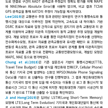
도로 연결로 구간의 AADT 관측값과 추정값의 정확도 평가를 위해 MAPE
와 MAE(Mean Absolute Error)를 사용하 였으며, 비교 결과 TCS와
GPS 관측값을 통해 AATD의 추정이 가능함을 제시하였다.
Lee(2019)
은 교통변수 추정 등과 관련된 대부분의 연구가 통행속도와 통
행시간을 대상으로 이루어진 점에 착안하여, 고속도로 내 하이패스 기반
DSRC 프로브 자료와 일정 간격으로 설치된 검지기의 관측 교통량과 의 관
계를 이용하여 교통량 미관측 지점에서의 동적 교통량 추정 모형을 개발하
였다. 개발 모형은 프로브 자 료를 통한 미관측지점의 전수계수를 산정하는
전수화계수모형, 프로브 자료를 관측교통량과 유사한 패턴으 로 조정하는
변동성 축소모형, 관측 교통량과 프로브 자료의 관계를 통해 미관측지점의
프로브 자료를 교통 량으로 전환하는 교통량전환모형으로, 개발된 모형은
MAPE, MAE 등으로 평가하였다.
Chung et al.(2018)
은 기존 설문조사 기반의 통행시간예산(TTB,
Travel Time Budget) 산출 방식을 개인휴대 전화(CP, Cellular Phone)
와 통신 기지국 간에 발생하는 신호인 MPSD(Mobile Phone Signaling
Data)를 기반으 로 산출하는 연구를 진행하였다. 그 결과 개인휴대전화가
통신 기지국의 범위 안에 있을 때 수집되는 이동통 신 로그 중 통신시작 및
종료시간 그리고 각 통신 시간에 위치한 개인휴대전화 기반의 시공간적 정
보를 기 반으로 TTB를 산출할 수 있음을 확인하였다.
Ji and Hong(2019)
은 딥러닝 LSTM(Long Short-Term Memory)
모형에 LTE(Long Term Evolution) 기지국과 개인휴대단말의 통신에 따
른 시공간적 정보 즉, 이동통신 로그 데이터를 활용하여 실시간으로 속도를