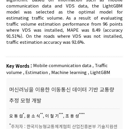
communication data and VDS data, the LightGBM
model was selected as the optimal model for
estimating traffic volume. As a result of evaluating
traffic volume estimation performance from 96 points
where VDS was installed, MAPE was 8.49 (accuracy
91.51%). On the roads where VDS was not installed,
traffic estimation accuracy was 92.6%.
Mobile communication data
,
Traffic
Key Words :
volume
,
Estimation
,
Machine learning
,
LightGBM
머신러닝을 이용한 이동통신 데이터 기반 교통량
추정 모형 개발
*
**
***
****
오 동 섭
, 윤 소 식
, 이 철 기
, 조 용 성
*
주저자 : 한국지능형교통체계협회 산업진흥본부 기술지원센