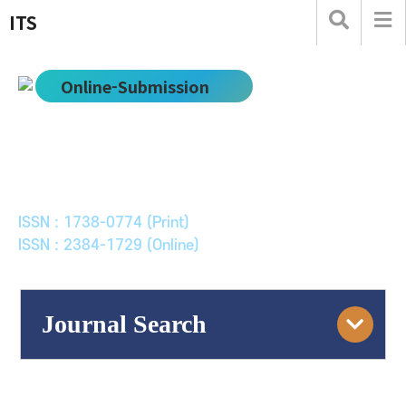
ITS
Online-Submission
한국ITS학회논문지
Journal of Korean Society of Intelligent Transport
Systems
ISSN : 1738-0774 (Print)
ISSN : 2384-1729 (Online)
Journal Search
Engine
Volume/Issue :