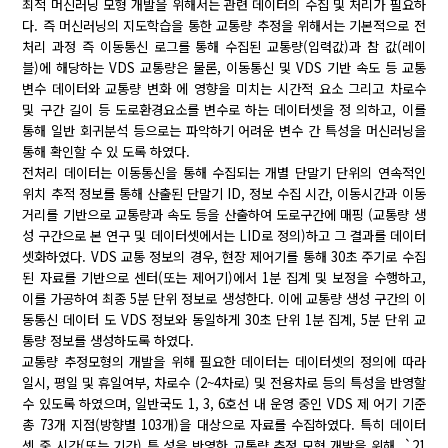
최적 머신러닝 모형 개발을 위해서는 관련 데이터의 수집 및 처리가 필요하
다. 즉 머신러닝의 지도학습을 통한 교통량 추정을 위해서는 기본적으로 전
처리 과정 즉 이동통신 로그를 통해 수집된 교통량(입력값)과 참 값(레이
블)에 해당하는 VDS 교통량은 물론, 이동통신 및 VDS 기반 속도 등 교통
변수 데이터와 교통량 변화 에 영향을 미치는 시간적 요소 그리고 차로수
및 구간 길이 등 도로환경요소를 변수로 하는 데이터셋을 정 의하고, 이를
통해 일반 회귀분석 등으로는 파악하기 어려운 변수 간 특성을 머신러닝을
통해 확인할 수 있 도록 하였다.
전처리 데이터는 이동통신을 통해 수집되는 개별 단말기 단위의 연속적인
위치 추적 정보를 통해 산출된 단말기 ID, 정보 수집 시간, 이동시간과 이동
거리를 기반으로 교통량과 속도 등을 산출하여 도로구간에 매핑 (교통량 생
성 구간으로 본 연구 및 데이터셋에서는 LID로 정의)하고 그 결과를 데이터
셋화하였다. VDS 교통 정보의 경우, 현장 제어기를 통해 30초 주기로 수집
된 자료를 기반으로 센터(또는 제어기)에서 1분 집계 및 보정을 수행하고,
이를 가공하여 최종 5분 단위 정보로 생성한다. 이에 교통량 생성 구간의 이
동통신 데이터 도 VDS 정보와 동일하게 30초 단위 1분 집계, 5분 단위 교
통량 정보를 생성하도록 하였다.
교통량 추정모형의 개발을 위해 필요한 데이터는 데이터셋의 정의에 따라
일시, 평일 및 휴일여부, 차로수 (2~4차로) 및 전용차로 등의 특성을 반영할
수 있도록 하였으며, 일반국도 1, 3, 6호선 내 운영 중인 VDS 제 어기 기준
총 73개 지점(방향별 103개)을 대상으로 자료를 수집하였다. 특히 데이터
셋 중 시간(또는 기간) 특 성을 반영한 교통량 추정 모형 개발을 위해, `21