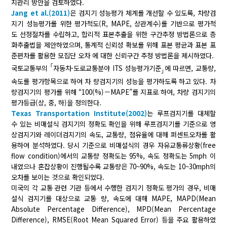
지관리 방안을 검토하였다.
Jang et al.(2011)
은 검지기 성능평가 체계를 개선할 수 있도록, 차량검
지기 성능평가를 위한 평가척도(R, MAPE, 상관계수)를 기반으로 평가척
도 선정절차를 수립하고, 합리적 표본추출을 위한 구간추정 방법론으로 층
화추출법을 제안하였으며, 통계적 신뢰성 확보를 위해 표본 평균과 표본 표
준편차를 활용한 모집단 오차 에 대한 신뢰구간 추정 방법론을 제시하였다.
｢
국토교통부의
자동차·도로교통분야 ITS 성능평가기준
에 따르면, 교통량,
｣
속도를 평가항목으로 하여 차 량검지기의 성능을 평가하도록 하고 있다. 차
량검지기의 평가를 위해 “100(%)－MAPE”를 지표로 하여, 차량 검지기의
평가등급(상, 중, 하)을 정의한다.
Texas Transportation Institute(2002)
는 루프검지기를 대체할
수 있는 비매설식 검지기의 정확도 확인을 위해 루프검지기를 기준으로 영
상검지기와 레이더검지기의 속도, 교통량, 점유율에 대해 퍼센트오차를 활
용하여 분석하였다. 당시 기준으로 비매설식의 경우 자유교통류상황(free
flow condition)에서의 교통량 정확도는 95%, 속도 정확도는 5mph 이
내였으나 혼잡상황이 진행될수록 교통량은 70~90%, 속도는 10~30mph의
오차를 보이는 것으로 확인되었다.
미국의 각 교통 관련 기관 등에서 수행한 검지기 정확도 평가의 경우, 비매
설식 검지기를 대상으로 교통 량, 속도에 대해 MAPE, MAPD(Mean
Absolute Percentage Difference), MPD(Mean Percentage
Difference), RMSE(Root Mean Squared Error) 등을 주요 활용하였