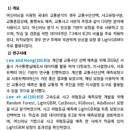
1) 개요
머신러닝을 이용한 국내외 교통분석의 경우 교통수단선택, 사고유형구분,
교통혼잡상태, 통행속도 예측, 교통사고 사망자 추정과 같이 다양한 분야에
사용되고 있다. 머신러닝 분석 시 앙상블 기반의 모형을 주로 사용하고 있
으며, 학습 및 검증을 위한 데이터셋은 7:3에서 8:2의 비율을 주로 적용하
였다. 최적모형의 경우 연구 주제와 무관하게 앙상블 모형 중 LightGBM이
주로 활용되었다.
2) 연구사례
Lee and Hong(2019)
는 개인별 교통수단 선택 예측을 위해 2016년 서
울시 가구통행실태조사 데이터를 활용 하여 다항로짓, 의사결정나무, 서포
트벡터 머신 기반의 연구를 진행하였다. 개인별 교통수단선택 예측모형으
로 서포트벡터머신이 가장 좋은 결과를 보였으며, 해당 모형을 이용하여 개
인 교통수단 예측은 물론 교통정 책 추진을 위한 의사결정 도구로 활용할
수 있을 것으로 분석했다.
Lee et al.(2019)
은 고속도로 사고 위험등급 예측모형 개발을 위해
Random Forest, LightGBM, CatBoost, XGBoost, AdaBoost 모형
을 비교 분석하였으며, 사고 위험등급 예측에 LightGBM을 최종 모형으로
선택하였 다. 학습과 검증 데이터셋을 8:2로 하여 예측모형을 검토하였으
며, 머신러닝 기법으로 사고 위험등급을 예측 한 사례가 적음에 있어
LightGBM 모형의 효과성을 확인하였다.