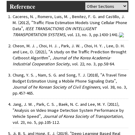
Reference
Caceres, N. , Romero, Luis, M. , Benitez, F. G. and Castillo, J.
M. (2012), “Traffic Flow Estimation Models Using Cellular Phone
Data”,
IEEE TRANSACTIONS ON INTELLIGENT
TRANSPORTATION SYSTEMS
, vol. 13, no. 3, pp.1430-1441.
Cheon, M. J. , Choi, H. J. , Park, J. W. , Choi, H. Y. , Lee, D. H.
and Lee, O. (2021), “A study on the Traffic Prediction throught
Catboost Algorithm”,
Journal of the Korea Academia-
Industrial Cooperation Society
, vol. 22, no. 3, pp.58-64.
Chung, Y. S. , Nam, S. G. and Song, T. J. (2018), “A Travel Time
Budget Estimation Using a Mobile Phone Signaling Data”,
Journal of he Korean Society of Civil Engineers
, vol. 38, no. 3,
pp.457-465.
Jang, J. W. , Park, C. S. , Baek, N. C. and Lee, M. Y. (2011),
“Analysis on Video Image Detection System Performance by
Vehicle Speed”,
Journal of Korea Society of Transportation
,
vol. 23, no. 5, pp.105-112.
Ji, B. S. and Hong, E. J. (2019), “Deep Learning Based Real