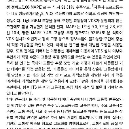
｢
정 정확도(100-MAPE)로 분 석 시 91.51% 수준으로,
자동차·도로교통분
야 ITS 성능평가기준
의 VDS 성능평가의 교통량 정확도 상급에 해당하는
｣
성능이다. LightGBM 모형을 통해 추정된 교통량이 VDS가 운영되지 않는
구간에도 활용 가능한지 분석한 결과, MAPE는 1호선 9.0, 3호선 2.8, 6호
선 10.4, 평균 MAPE 7.4로 교통량 추정 정확도가 92.6%로 분 석되어
VDS 설치가 어렵거나 장비 고장 등으로 정보수집이 불가능한 구간에 충분
히 적용 가능함을 확인하 였다. 이에 본 연구를 통해 개발된 모형을 사용할
경우, 도로 전역을 커버하는 이동통신 데이터를 이용하여 VDS 설치 여부와
무관하게 적정 수준의 교통량 추정 정확도를 확보할 수 있음을 확인하였다.
특히 본 연구는 국내외 교통량 추정 모형 개발 과정과 다르게 이동통신 기
반 데이터를 직접 활용한 점, 이 동통신 데이터를 통해 산출된 교통량에 대
해 앙상블 기반 머신러닝 기법 간 비교로 최적모형을 개발한 사례 가 적은
여건에서 최적모형을 개발 및 적용하여 모형의 활용 가능성을 평가했다는
측면에서, 향후 ITS 분야 의 교통정보 수집 체계 개선 및 보완에 기여할 수
있다고 판단된다.
향후 연구에서는 수집 및 적용한 데이터 측면에서 다양한 교통류 변동요인
을 반영할 수 있는 변수인 특수 일, 도로등급별 교통류 형태, 주요 교통시설
주변의 교통 특성, 사고 및 공사 등 다양한 도로교통 이벤트 등 도로교통 상
황별 특성을 반영한 교통량 추정 모형 개발이 필요하다. 이와 함께 실시간
기반의 교통량 예측모 형으로 고도화를 병행함으로써, 교통정보의 품질 향